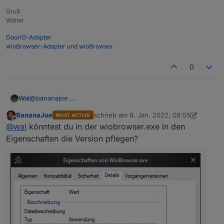
agen
Ich bin sicher Lazerus Pascal kann das auch
Gruß
Braucht natürlich eine Fehlerbehandlung falls es
Walter
keinen Akku gibt.
DoorIO-Adapter
wioBrowser-Adapter und wioBrowser
0
Wal
@
bananajoe
,
Version 0.0.8
BananaJoe
schrieb am
8. Jan. 2022, 09:55
MOST ACTIVE
add battery capacity
zuletzt editiert von BananaJoe
1. Aug. 202
Online
@
wal
könntest du in der wiobrowser.exe in den
Version 0.0.9
add translate
Eigenschaften die Version pflegen?