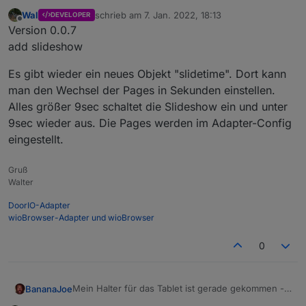
Wal
schrieb am
7. Jan. 2022, 18:13
DEVELOPER
zuletzt editiert von
Offline
Version 0.0.7
add slideshow
Es gibt wieder ein neues Objekt "slidetime". Dort kann
man den Wechsel der Pages in Sekunden einstellen.
Alles größer 9sec schaltet die Slideshow ein und unter
9sec wieder aus. Die Pages werden im Adapter-Config
eingestellt.
Gruß
Walter
DoorIO-Adapter
wioBrowser-Adapter und wioBrowser
0
Mein Halter für das Tablet ist gerade gekommen -
BananaJoe
sitzt! Nun ein