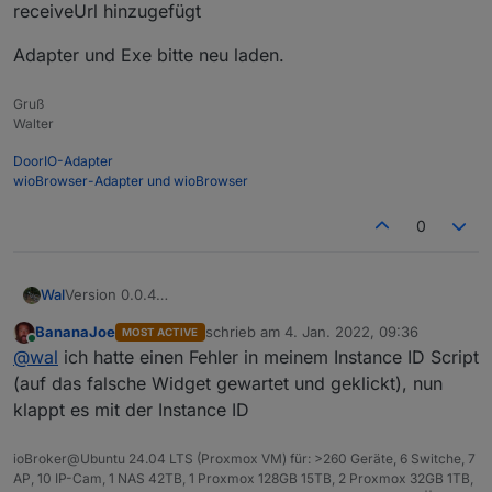
receiveUrl hinzugefügt
Adapter und Exe bitte neu laden.
Gruß
Walter
DoorIO-Adapter
wioBrowser-Adapter und wioBrowser
0
Version 0.0.4
Wal
receiveUrl hinzugefügt
BananaJoe
schrieb am
4. Jan. 2022, 09:36
MOST ACTIVE
Adapter und Exe bitte neu laden.
zuletzt editiert von
Online
@
wal
ich hatte einen Fehler in meinem Instance ID Script
(auf das falsche Widget gewartet und geklickt), nun
klappt es mit der Instance ID
ioBroker@Ubuntu 24.04 LTS (Proxmox VM) für: >260 Geräte, 6 Switche, 7
AP, 10 IP-Cam, 1 NAS 42TB, 1 Proxmox 128GB 15TB, 2 Proxmox 32GB 1TB,