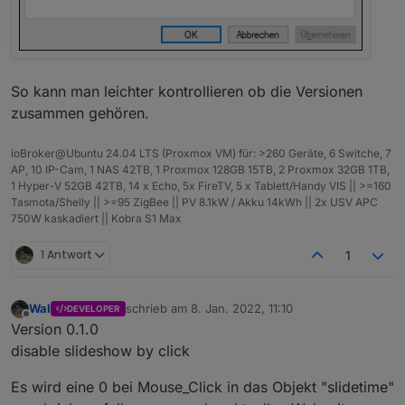
So kann man leichter kontrollieren ob die Versionen
zusammen gehören.
ioBroker@Ubuntu 24.04 LTS (Proxmox VM) für: >260 Geräte, 6 Switche, 7
AP, 10 IP-Cam, 1 NAS 42TB, 1 Proxmox 128GB 15TB, 2 Proxmox 32GB 1TB,
1 Hyper-V 52GB 42TB, 14 x Echo, 5x FireTV, 5 x Tablett/Handy VIS || >=160
Tasmota/Shelly || >=95 ZigBee || PV 8.1kW / Akku 14kWh || 2x USV APC
750W kaskadiert || Kobra S1 Max
1 Antwort
1
Wal
schrieb am
8. Jan. 2022, 11:10
DEVELOPER
zuletzt editiert von
Offline
Version 0.1.0
disable slideshow by click
Es wird eine 0 bei Mouse_Click in das Objekt "slidetime"