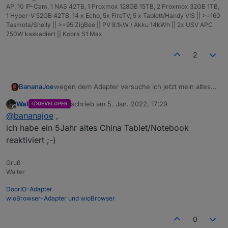
Konfig/Einstellungen den Sip Account einstellen und
AP, 10 IP-Cam, 1 NAS 42TB, 1 Proxmox 128GB 15TB, 2 Proxmox 32GB 1TB,
tSip wieder beenden.
1 Hyper-V 52GB 42TB, 14 x Echo, 5x FireTV, 5 x Tablett/Handy VIS || >=160
Den wioBrowser starten und die Firewall-Meldung
Tasmota/Shelly || >=95 ZigBee || PV 8.1kW / Akku 14kWh || 2x USV APC
akzeptieren mit der rechten Maustaste(Tablet langer
750W kaskadiert || Kobra S1 Max
Druck) im Kontextmenu die Config aufrufen und nach
Bedarf einstellen.
2
wioBrowser Adapter(2.0.0) im ioBroker installieren
und einstellen.
BananaJoe
wegen dem Adapter versuche ich jetzt mein altes,
nie genutztes Windows 10 Tablet wieder in Betrieb
Wal
schrieb am
5. Jan. 2022, 17:29
DEVELOPER
zu nehmen ...
zuletzt editiert von
Offline
@
bananajoe
,
(nebenbei habe ich meinen seit 2 Jahren
vermissten Kindle wiedergefunden ...)
ich habe ein 5Jahr altes China Tablet/Notebook
reaktiviert ;-)
Gruß
Walter
DoorIO-Adapter
wioBrowser-Adapter und wioBrowser
0