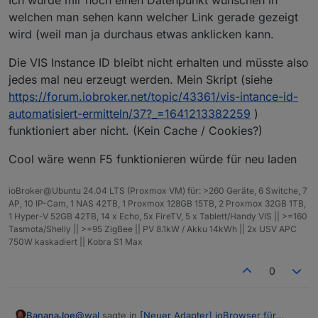
Komplettpaket
Programme mit Schaltern ausführen z.B
welchen man sehen kann welcher Link gerade gezeigt
C:\ClickMonitorDDC\ClickMonitorDDC_7_2.exe b 100
wird (weil man ja durchaus etwas anklicken kann.
wioBrowser32/64 v3.0.1
Text Nachrichten
Password: iobroker
Sprach Nachrichten
Programiersprache Delphi
Die VIS Instance ID bleibt nicht erhalten und müsste also
Audiofile abspielen
Update:
jedes mal neu erzeugt werden. Mein Skript (siehe
https://forum.iobroker.net/topic/43361/vis-intance-id-
wioBrowser ältere Versionen
automatisiert-ermitteln/37?_=1641213382259
)
funktioniert aber nicht. (Kein Cache / Cookies?)
Windows NoWeb 1.1.4
Ohne Browser nur für Messages und Info
Cool wäre wenn F5 funktionieren würde für neu laden
wioNoWeb32 1.1.5
Fullscreenbrowser Beschreibung
wioNoWeb64 1.1.5
ioBroker@Ubuntu 24.04 LTS (Proxmox VM) für: >260 Geräte, 6 Switche, 7
Unter
AP, 10 IP-Cam, 1 NAS 42TB, 1 Proxmox 128GB 15TB, 2 Proxmox 32GB 1TB,
Einstellungen/Barrierefreiheit/Tastatur/Bildschirmtasta
1 Hyper-V 52GB 42TB, 14 x Echo, 5x FireTV, 5 x Tablett/Handy VIS || >=160
tur einschalten.
Tasmota/Shelly || >=95 ZigBee || PV 8.1kW / Akku 14kWh || 2x USV APC
Tutorial über das senden von Messages
vom User
Die wioBrowser.zip entpacken und an einen
750W kaskadiert || Kobra S1 Max
@
hydrotec
benutzerdefinierten Ort kopieren.
Wird der Sip Client benutzt, im Unterordner tSip die
0
tSip.exe starten und die Firewall-Meldung
akzeptieren.
Im Tray die tSip anclicken und danach unter
@
wal
sagte in
[Neuer Adapter] ioBrowser für
BananaJoe