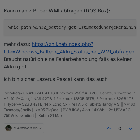
Kann man z.B. per WMI abfragen (DOS Box):
wmic path win32_battery 
get
mehr dazu:
https://znil.net/index.php?
title=Windows_Batterie_Akku_Status_per_WMI_abfragen
Braucht natürlich eine Fehlerbehandlung falls es keinen
Akku gibt.
Ich bin sicher Lazerus Pascal kann das auch
ioBroker@Ubuntu 24.04 LTS (Proxmox VM) für: >260 Geräte, 6 Switche, 7
AP, 10 IP-Cam, 1 NAS 42TB, 1 Proxmox 128GB 15TB, 2 Proxmox 32GB 1TB,
1 Hyper-V 52GB 42TB, 14 x Echo, 5x FireTV, 5 x Tablett/Handy VIS || >=160
Tasmota/Shelly || >=95 ZigBee || PV 8.1kW / Akku 14kWh || 2x USV APC
750W kaskadiert || Kobra S1 Max
2 Antworten
0