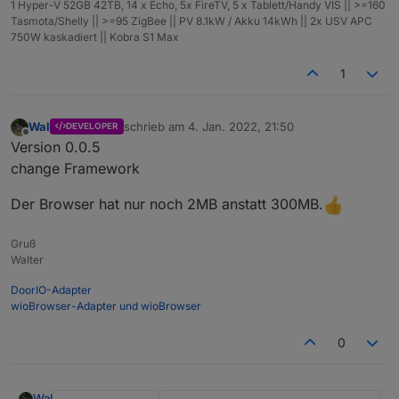
1 Hyper-V 52GB 42TB, 14 x Echo, 5x FireTV, 5 x Tablett/Handy VIS || >=160
Tasmota/Shelly || >=95 ZigBee || PV 8.1kW / Akku 14kWh || 2x USV APC
750W kaskadiert || Kobra S1 Max
1
Wal
schrieb am
4. Jan. 2022, 21:50
DEVELOPER
zuletzt editiert von
Offline
Version 0.0.5
change Framework
Der Browser hat nur noch 2MB anstatt 300MB.
Gruß
Walter
DoorIO-Adapter
wioBrowser-Adapter und wioBrowser
0
Wal