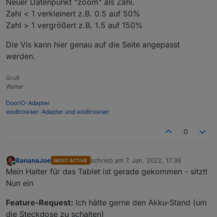
Neuer Datenpunkt "zoom" als Zahl.
Zahl < 1 verkleinert z.B. 0.5 auf 50%
Zahl > 1 vergrößert z.B. 1.5 auf 150%
Die Vis kann hier genau auf die Seite angepasst
werden.
Gruß
Walter
DoorIO-Adapter
wioBrowser-Adapter und wioBrowser
0
BananaJoe
schrieb am
7. Jan. 2022, 17:36
MOST ACTIVE
zuletzt editiert von
Online
Mein Halter für das Tablet ist gerade gekommen - sitzt!
Nun ein
Feature-Request:
Ich hätte gerne den Akku-Stand (um
die Steckdose zu schalten)