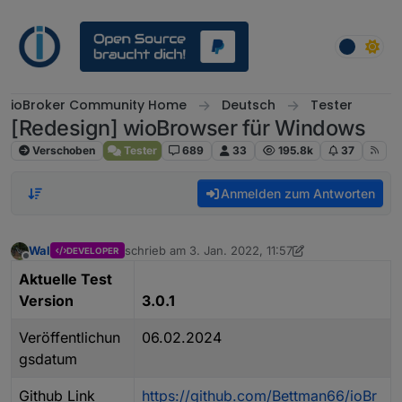
Weiter zum Inhalt
ioBroker Community Home
Deutsch
Tester
[Redesign] wioBrowser für Windows
Verschoben
Tester
689
33
195.8k
37
Anmelden zum Antworten
Wal
schrieb am
3. Jan. 2022, 11:57
DEVELOPER
zuletzt editiert von Wal
Offline
Aktuelle Test
Version
3.0.1
Veröffentlichun
06.02.2024
gsdatum
Github Link
https://github.com/Bettman66/ioBr