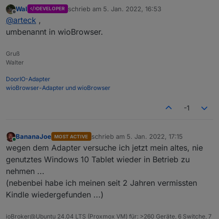
Helligkeit +/-
Komplettpaket
Wal
schrieb am
5. Jan. 2022, 16:53
Programme mit Schaltern ausführen z.B
DEVELOPER
iobroker.winBrowser
zuletzt editiert von
Offline
@
arteck
,
C:\ClickMonitorDDC\ClickMonitorDDC_7_2.exe b 100
wioBrowser32/64 v3.0.1
Text Nachrichten
oder
umbenannt in wioBrowser.
Password: iobroker
Sprach Nachrichten
Programiersprache Delphi
Audiofile abspielen
iobroker.win-iobrowser
Update:
Gruß
Walter
so kann man direkt über den nahem erkennen was es
wioBrowser ältere Versionen
ist..
DoorIO-Adapter
nur mal als Anregung
wioBrowser-Adapter und wioBrowser
Windows NoWeb 1.1.4
Ohne Browser nur für Messages und Info
-1
wioNoWeb32 1.1.5
Fullscreenbrowser Beschreibung
wioNoWeb64 1.1.5
BananaJoe
schrieb am
5. Jan. 2022, 17:15
MOST ACTIVE
Unter
zuletzt editiert von
Online
wegen dem Adapter versuche ich jetzt mein altes, nie
Einstellungen/Barrierefreiheit/Tastatur/Bildschirmtasta
genutztes Windows 10 Tablet wieder in Betrieb zu
tur einschalten.
Tutorial über das senden von Messages
vom User
Die wioBrowser.zip entpacken und an einen
nehmen ...
@
hydrotec
benutzerdefinierten Ort kopieren.
(nebenbei habe ich meinen seit 2 Jahren vermissten
Wird der Sip Client benutzt, im Unterordner tSip die
Kindle wiedergefunden ...)
tSip.exe starten und die Firewall-Meldung
akzeptieren.
Im Tray die tSip anclicken und danach unter
ioBroker@Ubuntu 24.04 LTS (Proxmox VM) für: >260 Geräte, 6 Switche, 7