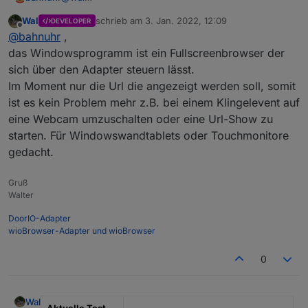
Stumm an/aus
Hallo,
Helligkeit +/-
Wal
schrieb am
3. Jan. 2022, 12:09
DEVELOPER
kannst du mal ein bisschen mehr schreiben.
Komplettpaket
zuletzt editiert von
Programme mit Schaltern ausführen z.B
Offline
@
bahnuhr
,
C:\ClickMonitorDDC\ClickMonitorDDC_7_2.exe b 100
Was macht der Adapter?
wioBrowser32/64 v3.0.1
das Windowsprogramm ist ein Fullscreenbrowser der
Text Nachrichten
Password: iobroker
Sprach Nachrichten
sich über den Adapter steuern lässt.
Programiersprache Delphi
Audiofile abspielen
Im Moment nur die Url die angezeigt werden soll, somit
Update:
ist es kein Problem mehr z.B. bei einem Klingelevent auf
wioBrowser ältere Versionen
eine Webcam umzuschalten oder eine Url-Show zu
starten. Für Windowswandtablets oder Touchmonitore
Windows NoWeb 1.1.4
gedacht.
Ohne Browser nur für Messages und Info
wioNoWeb32 1.1.5
Gruß
Fullscreenbrowser Beschreibung
wioNoWeb64 1.1.5
Walter
Unter
DoorIO-Adapter
Einstellungen/Barrierefreiheit/Tastatur/Bildschirmtasta
wioBrowser-Adapter und wioBrowser
tur einschalten.
Tutorial über das senden von Messages
vom User
Die wioBrowser.zip entpacken und an einen
0
@
hydrotec
benutzerdefinierten Ort kopieren.
Wird der Sip Client benutzt, im Unterordner tSip die
tSip.exe starten und die Firewall-Meldung
akzeptieren.
Wal
Aktuelle Test