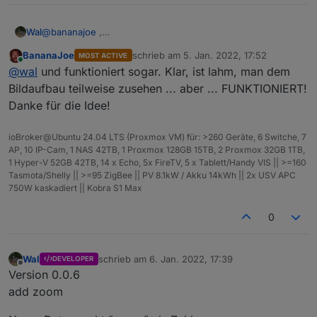
Wal
@
bananajoe
,
ich habe ein 5Jahr altes China Tablet/Notebook reaktiviert
BananaJoe
schrieb am
5. Jan. 2022, 17:52
MOST ACTIVE
;-)
zuletzt editiert von
Online
@
wal
und funktioniert sogar. Klar, ist lahm, man dem
Bildaufbau teilweise zusehen ... aber ... FUNKTIONIERT!
Danke für die Idee!
ioBroker@Ubuntu 24.04 LTS (Proxmox VM) für: >260 Geräte, 6 Switche, 7
AP, 10 IP-Cam, 1 NAS 42TB, 1 Proxmox 128GB 15TB, 2 Proxmox 32GB 1TB,
1 Hyper-V 52GB 42TB, 14 x Echo, 5x FireTV, 5 x Tablett/Handy VIS || >=160
Tasmota/Shelly || >=95 ZigBee || PV 8.1kW / Akku 14kWh || 2x USV APC
750W kaskadiert || Kobra S1 Max
0
Wal
schrieb am
6. Jan. 2022, 17:39
DEVELOPER
zuletzt editiert von
Offline
Version 0.0.6
add zoom