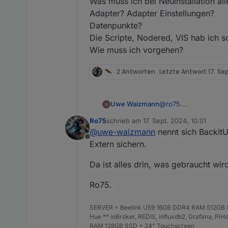
Was muss ich bei Neuinstallation alle
Adapter? Adapter Einstellungen?
Datenpunkte?
Die Scripte, Nodered, VIS hab ich s
Wie muss ich vorgehen?
2 Antworten
Letzte Antwort
17. Sep
@
ro75
Uwe Waizmann
ok ok Ihr habt ja Rech
Ro75
schrieb am
17. Sept. 2024, 10:01
Hab grad mal nach ei
Was genau wird bei 
zuletzt editiert von
@
uwe-waizmann
nennt sich BackitU
Gibt es so etwas?
Was muss ich bei Neuin
Offline
Adapter? Adapter Ein
Extern sichern.
Datenpunkte?
Die Scripte, Nodered,
Da ist alles drin, was gebraucht wi
Wie muss ich vorgeh
Ro75.
SERVER = Beelink U59 16GB DDR4 RAM 512GB SS
Hue ** ioBroker, REDIS, influxdb2, Grafana, P
RAM 128GB SSD + 24" Touchscreen