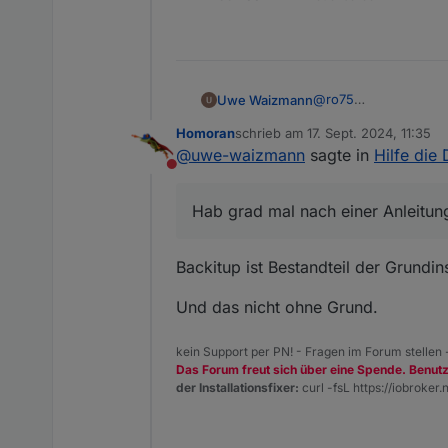
@
ro75
Uwe Waizmann
ok ok Ihr habt ja Rech
Homoran
schrieb am
17. Sept. 2024, 11:35
Hab grad mal nach ei
Was genau wird bei 
zuletzt editiert von
@
uwe-waizmann
sagte in
Hilfe die 
Gibt es so etwas?
Was muss ich bei Neuin
Nicht stören
Adapter? Adapter Ein
Datenpunkte?
Hab grad mal nach einer Anleitun
Die Scripte, Nodered,
Wie muss ich vorgeh
Backitup ist Bestandteil der Grundins
Und das nicht ohne Grund.
kein Support per PN! - Fragen im Forum stellen
Das Forum freut sich über eine Spende. Benut
der Installationsfixer:
curl -fsL https://iobroker.n