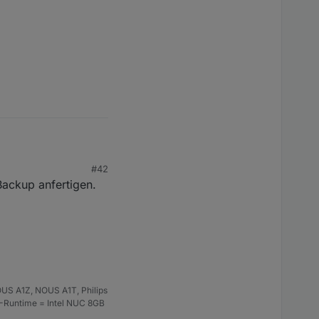
#42
rum.
Backup anfertigen.
US A1Z, NOUS A1T, Philips
S-Runtime = Intel NUC 8GB