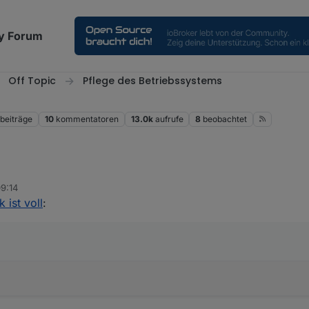
y Forum
Off Topic
Pflege des Betriebssystems
beiträge
10
kommentatoren
13.0k
aufrufe
8
beobachtet
09:14
k ist voll
:
 eingeben.