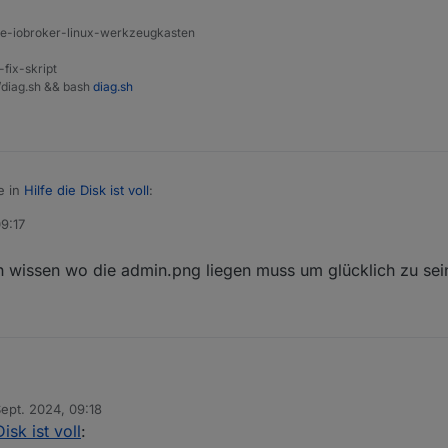
ine-iobroker-linux-werkzeugkasten
-fix-skript
t/diag.sh && bash
diag.sh
e in
Hilfe die Disk ist voll
:
09:17
n deaktivieren?
h wissen wo die admin.png liegen muss um glücklich zu sein
alleine.
ich ja nur noch wissen wo die admin.png liegen muss um glücklich zu se
Sept. 2024, 09:18
von
Disk ist voll
: