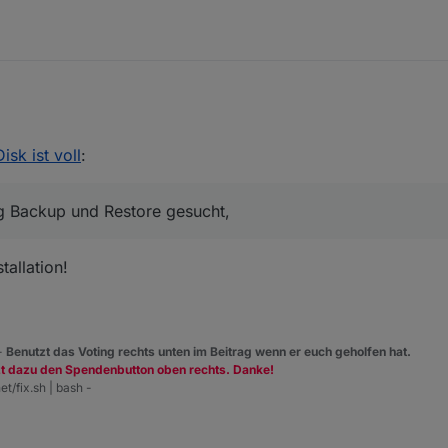
t!
ner Anleitung Backup und Restore gesucht, finde aber nichts hier im Fo
einem Backup gesichert?
Disk ist voll
:
stallation alles selbst installieren?
stellungen?
g Backup und Restore gesucht,
 VIS hab ich schon gesichert
en?
tallation!
 -
Benutzt das Voting rechts unten im Beitrag wenn er euch geholfen hat.
zt dazu den Spendenbutton oben rechts. Danke!
et/fix.sh | bash -