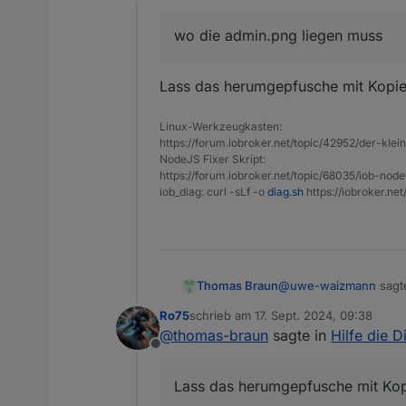
Online
wo die admin.png liegen muss
Lass das herumgepfusche mit Kopien
Linux-Werkzeugkasten:
https://forum.iobroker.net/topic/42952/der-kle
NodeJS Fixer Skript:
https://forum.iobroker.net/topic/68035/iob-node
iob_diag: curl -sLf -o
diag.sh
https://iobroker.ne
@
uwe-waizmann
sagt
Thomas Braun
Ro75
schrieb am
17. Sept. 2024, 09:38
zuletzt editiert von
@
thomas-braun
sagte in
Hilfe die Di
wo die admin.png l
Offline
Lass das herumgepfusc
Lass das herumgepfusche mit Kopi