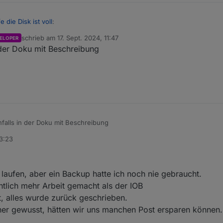
fe die Disk ist voll
:
schrieb am
17. Sept. 2024, 11:47
ELOPER
zuletzt editiert von
 der Doku mit Beschreibung
agte in
Hilfe die Disk ist voll
:
ine Übersicht aller Kommandos und was die genau tun?
a falsch
falls in der Doku mit Beschreibung
13:23
laufen, aber ein Backup hatte ich noch nie gebraucht.
ntlich mehr Arbeit gemacht als der IOB
, alles wurde zurück geschrieben.
orher gewusst, hätten wir uns manchen Post ersparen können. 