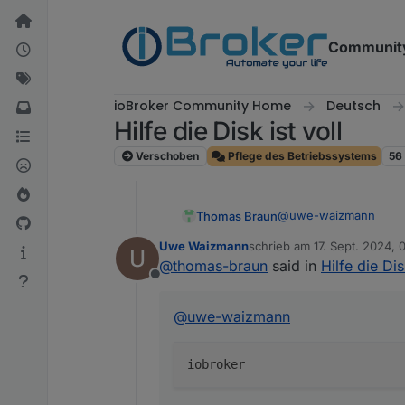
Weiter zum Inhalt
Communit
ioBroker Community Home
Deutsch
Hilfe die Disk ist voll
Verschoben
Pflege des Betriebssystems
56
@
uwe-waizmann
Thomas Braun
Uwe Waizmann
schrieb am
17. Sept. 2024, 
zuletzt editiert von
@
thomas-braun
said in
Hilfe die Dis
Offline
in die Kommandozeile
@
uwe-waizmann