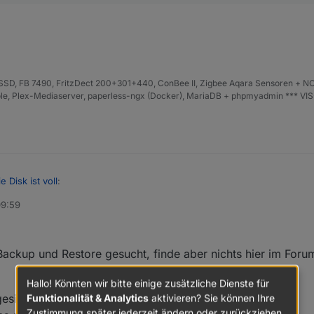
D, FB 7490, FritzDect 200+301+440, ConBee II, Zigbee Aqara Sensoren + NO
iHole, Plex-Mediaserver, paperless-ngx (Docker), MariaDB + phpmyadmin *** VI
ie Disk ist voll
:
09:59
Kopien usw sein und installier das NEU.
ackup und Restore gesucht, finde aber nichts hier im Foru
Hallo! Könnten wir bitte einige zusätzliche Dienste für
Funktionalität & Analytics
aktivieren? Sie können Ihre
esichert?
Zustimmung später jederzeit ändern oder zurückziehen.