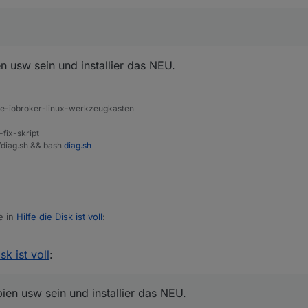
 usw sein und installier das NEU.
ine-iobroker-linux-werkzeugkasten
-fix-skript
t/diag.sh && bash
diag.sh
e in
Hilfe die Disk ist voll
:
sk ist voll
:
iegen muss
he mit Kopien usw sein und installier das NEU.
en usw sein und installier das NEU.