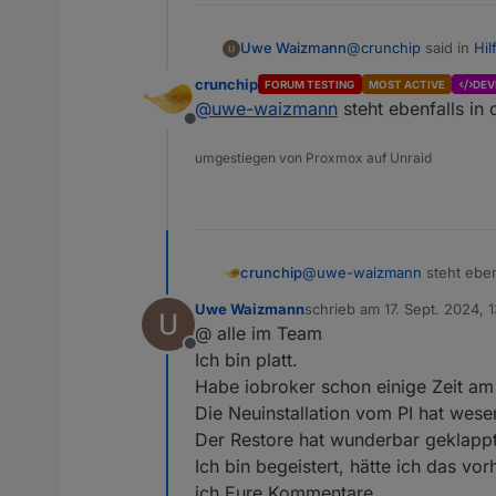
@
crunchip
said in
Hil
Uwe Waizmann
crunchip
FORUM TESTING
MOST ACTIVE
DEV
@
uwe-waizmann
steht ebenfalls in
@
uwe-waizmann
s
Offline
Gibt es eigentlich e
umgestiegen von Proxmox auf Unraid
was mache ich d
vllt mal ein
crunchip
@
uwe-waizmann
steht eben
Uwe Waizmann
schrieb am
17. Sept. 2024, 
zuletzt editiert von
@ alle im Team
Offline
Ich bin platt.
Habe iobroker schon einige Zeit am 
Die Neuinstallation vom PI hat wese
Der Restore hat wunderbar geklappt
Ich bin begeistert, hätte ich das v
ich Eure Kommentare.