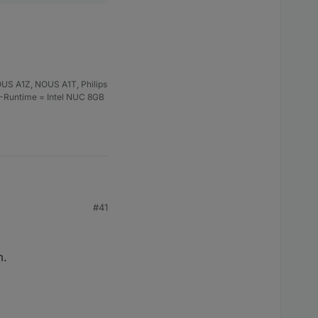
US A1Z, NOUS A1T, Philips
S-Runtime = Intel NUC 8GB
#41
m.