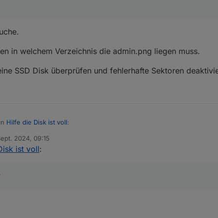
uche.
gen in welchem Verzeichnis die admin.png liegen muss.
ne SSD Disk überprüfen und fehlerhafte Sektoren deaktivi
in
Hilfe die Disk ist voll
:
Sept. 2024, 09:15
von
Disk ist voll
:
as was ich brauche.
?
ile eingeben.
noch jemand sagen in welchem Verzeichnis die admin.png liegen muss.
 kann ich meine SSD Disk überprüfen und fehlerhafte Sektoren deakti