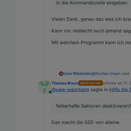
in die Kommandozeile eingeben.
Vielen Dank, genau das was ich bra
Kann mir vielleicht noch jemand sa
Mit welchem Programm kann ich mei
@
thomas-braun
said 
Uwe Waizmann
Thomas Braun
schrieb am
17. 
MOST ACTIVE
zuletzt editiert 
@
uwe-waizmann
sagte in
Hilfe die 
@
uwe-waizmann
Online
Vielen Dank, genau d
fehlerhafte Sektoren deaktivieren
in die Kommandoze
Kann mir vielleicht 
Das macht die SSD von alleine.
Mit welchem Programm