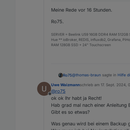
Meine Rede vor 16 Stunden.
Ro75.
SERVER = Beelink U59 16GB DDR4 RAM 512GB SS
Hue ** ioBroker, REDIS, influxdb2, Grafana, P
RAM 128GB SSD + 24" Touchscreen
@
thomas-braun
sagte in
Hilfe d
Ro75
Uwe Waizmann
schrieb am
17. Sept. 2024, 
zuletzt editiert von
@
ro75
Lass das herumgepfusche mit 
Offline
ok ok Ihr habt ja Recht!
Hab grad mal nach einer Anleitung B
Meine Rede vor 16 Stunden.
Gibt es so etwas?
Ro75.
Was genau wird bei einem Backup g