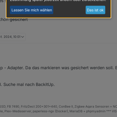
s selbst installieren?
Lassen Sie mich wählen
Das ist ok
chon gesichert
t. 2024, 10:01
t!
ner Anleitung Backup und Restore gesucht, finde aber nichts hier im Fo
einem Backup gesichert?
p - Adapter. Da das markieren was gesichert werden soll. 
stallation alles selbst installieren?
stellungen?
 VIS hab ich schon gesichert
rd. Suche mal nach BackitUp.
en?
D, FB 7490, FritzDect 200+301+440, ConBee II, Zigbee Aqara Sensoren + NO
iHole, Plex-Mediaserver, paperless-ngx (Docker), MariaDB + phpmyadmin *** VI