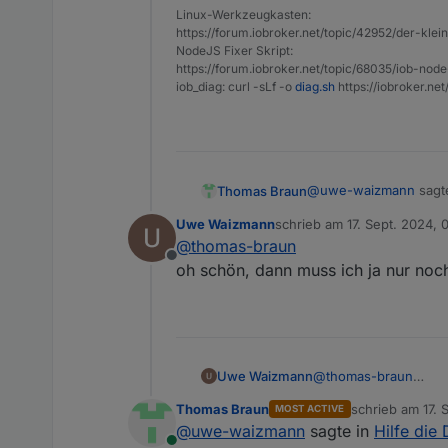
Linux-Werkzeugkasten:
https://forum.iobroker.net/topic/42952/der-kle
NodeJS Fixer Skript:
https://forum.iobroker.net/topic/68035/iob-node
iob_diag: curl -sLf -o
diag.sh
https://iobroker.ne
@
uwe-waizmann
sagt
Thomas Braun
Uwe Waizmann
schrieb am
17. Sept. 2024, 
zuletzt editiert von
@
thomas-braun
fehlerhafte Sektore
Offline
oh schön, dann muss ich ja nur noc
Das macht die SSD von 
Uwe Waizmann
@
thomas-braun
oh schön, dann muss 
Thomas Braun
schrieb am
17. 
MOST ACTIVE
zuletzt editiert 
@
uwe-waizmann
sagte in
Hilfe die 