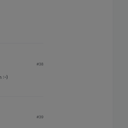
#38
 :-)
in :-)
#39