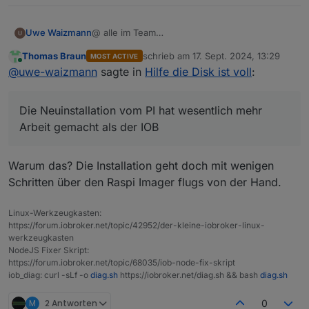
@ alle im Team
Uwe Waizmann
Ich bin platt.
Thomas Braun
schrieb am
17. Sept. 2024, 13:29
MOST ACTIVE
Habe iobroker schon einige Zeit am laufen,
PS: Backup war vom Samstag und seit
zuletzt editiert von
Online
@
uwe-waizmann
sagte in
Hilfe die Disk ist voll
:
aber ein Backup hatte ich noch nie gebraucht.
Sonntag, wo die Probleme begannen, lief auch
Die Neuinstallation vom PI hat wesentlich mehr
das Backup nicht mehr.
Hatte bisher immer noch den Info Adapter
Arbeit gemacht als der IOB
genutzt, hab da abundzu mal drauf geschaut..
Die Neuinstallation vom PI hat wesentlich mehr
Der Restore hat wunderbar geklappt, alles
Wo kann ich jetzt erkennen ob es eine neue
Vielen herzlichen Dank an Euch für die Geduld
wurde zurück geschrieben.
node Version gibt?
mit mir und für den wirklich hervorragenden
Arbeit gemacht als der IOB
Ich bin begeistert, hätte ich das vorher
und schnellen Support
Viele Grüße
gewusst, hätten wir uns manchen Post
Uwe
ersparen können. Jetzt erst verstehe ich Eure
Warum das? Die Installation geht doch mit wenigen
Kommentare.
Schritten über den Raspi Imager flugs von der Hand.
Ich hatte mit viel mehr Arbeit gerechnet.
Aber es lief ja fast on alleine durch und alles
Linux-Werkzeugkasten:
ist wieder da.
https://forum.iobroker.net/topic/42952/der-kleine-iobroker-linux-
werkzeugkasten
NodeJS Fixer Skript:
https://forum.iobroker.net/topic/68035/iob-node-fix-skript
iob_diag: curl -sLf -o
diag.sh
https://iobroker.net/diag.sh && bash
diag.sh
M
2 Antworten
0