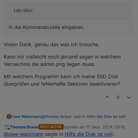
in die Kommandozeile eingeben.
Vielen Dank, genau das was ich brauche.
Kann mir vielleicht noch jemand sagen in welchem
Verzeichnis die admin.png liegen muss.
Mit welchem Programm kann ich meine SSD Disk
überprüfen und fehlerhafte Sektoren deaktivieren?
0
@
thomas-braun
said in
Hilfe die Disk ist voll
:
Uwe Waizmann
Thomas Braun
schrieb am
17. Sept. 2024, 09:15
MOST ACTIVE
zuletzt editiert von
Online
@
uwe-waizmann
@
uwe-waizmann
sagte in
Hilfe die Disk ist voll
: