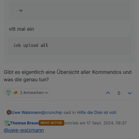
vllt mal ein
iob upload
all
Gibt es eigentlich eine Übersicht aller Kommandos und
was die genau tun?
2 Antworten
0
@
crunchip
said in
Hilfe die Disk ist voll
:
Uwe Waizmann
Thomas Braun
schrieb am
17. Sept. 2024, 08:37
MOST ACTIVE
zuletzt editiert von
Online
@
uwe-waizmann
sagte in
Hilfe die Disk
@
uwe-waizmann
ist voll
: