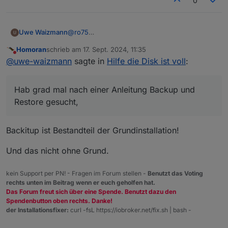
0
@
ro75
Uwe Waizmann
ok ok Ihr habt ja Recht!
Homoran
schrieb am
17. Sept. 2024, 11:35
Hab grad mal nach einer Anleitung Backup und
Was genau wird bei einem Backup gesichert?
zuletzt editiert von
Nicht stören
@
uwe-waizmann
sagte in
Hilfe die Disk ist voll
:
Restore gesucht, finde aber nichts hier im
Was muss ich bei Neuinstallation alles selbst
Forum.
installieren?
Gibt es so etwas?
Adapter? Adapter Einstellungen?
Hab grad mal nach einer Anleitung Backup und
Datenpunkte?
Die Scripte, Nodered, VIS hab ich schon
Restore gesucht,
gesichert
Wie muss ich vorgehen?
Backitup ist Bestandteil der Grundinstallation!
Und das nicht ohne Grund.
kein Support per PN! - Fragen im Forum stellen -
Benutzt das Voting
rechts unten im Beitrag wenn er euch geholfen hat.
Das Forum freut sich über eine Spende. Benutzt dazu den
Spendenbutton oben rechts. Danke!
der Installationsfixer:
curl -fsL https://iobroker.net/fix.sh | bash -