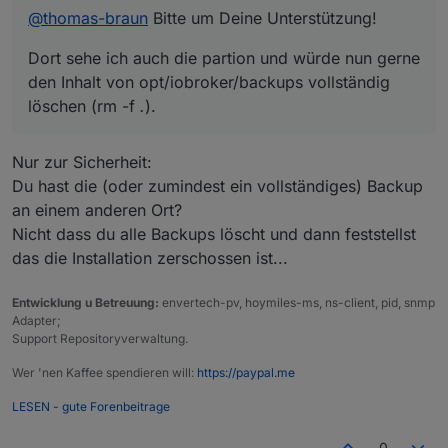
einen Ubuntu-Rechner angeschlossen. Dort sehe ich
@
thomas-braun
Bitte um Deine Unterstützung!
auch die partion und würde nun gerne den Inhalt von
opt/iobroker/backups vollständig löschen (rm -f
.
).
Dort sehe ich auch die partion und würde nun gerne
Das funktioniert aber nicht, es kommt ein:
sudo rm 'datei' Entfernen ist nicht möglich
den Inhalt von opt/iobroker/backups vollständig
Eingabe-/Ausgabefehler.
löschen (rm -f
.
).
Woran kann das liegen, was mache ich falsch?
Nur zur Sicherheit:
Du hast die (oder zumindest ein vollständiges) Backup
an einem anderen Ort?
Nicht dass du alle Backups löscht und dann feststellst
das die Installation zerschossen ist...
Entwicklung u Betreuung:
envertech-pv, hoymiles-ms, ns-client, pid, snmp
Adapter;
Support Repositoryverwaltung.
Wer 'nen Kaffee spendieren will:
https://paypal.me
LESEN - gute Forenbeitrage
0