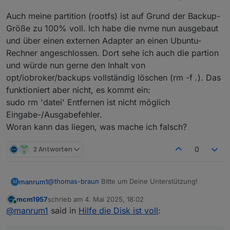
mehr Arbeit gemacht als der IOB
Warum das? Die Installation geht doch mit
Auch meine partition (rootfs) ist auf Grund der Backup-
wenigen Schritten über den Raspi Imager flugs
Größe zu 100% voll. Ich habe die nvme nun ausgebaut
von der Hand.
und über einen externen Adapter an einen Ubuntu-
Rechner angeschlossen. Dort sehe ich auch die partion
und würde nun gerne den Inhalt von
opt/iobroker/backups vollständig löschen (rm -f
.
). Das
funktioniert aber nicht, es kommt ein:
sudo rm 'datei' Entfernen ist nicht möglich
Eingabe-/Ausgabefehler.
Woran kann das liegen, was mache ich falsch?
2 Antworten
0
@
thomas-braun
Bitte um Deine Unterstützung!
manrum1
M
mcm1957
schrieb am
4. Mai 2025, 18:02
Auch meine partition (rootfs) ist auf Grund der
zuletzt editiert von
Online
@
manrum1
said in
Hilfe die Disk ist voll
:
Backup-Größe zu 100% voll. Ich habe die nvme nun
ausgebaut und über einen externen Adapter an