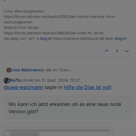
ist wieder da.
Linux-Werkzeugkasten:
https://forum.iobroker.net/topic/42952/der-kleine-iobroker-linux-
werkzeugkasten
NodeJS Fixer Skript:
https://forum.iobroker.net/topic/68035/iob-node-fix-skript
iob_diag: curl -sLf -o
diag.sh
https://iobroker.net/diag.sh && bash
diag.sh
1
@ alle im Team
Uwe Waizmann
Ich bin platt.
Ro75
schrieb am
17. Sept. 2024, 13:27
Habe iobroker schon einige Zeit am laufen,
PS: Backup war vom Samstag und seit
zuletzt editiert von
Online
@
uwe-waizmann
sagte in
Hilfe die Disk ist voll
:
aber ein Backup hatte ich noch nie gebraucht.
Sonntag, wo die Probleme begannen, lief auch
Die Neuinstallation vom PI hat wesentlich mehr
das Backup nicht mehr.
Hatte bisher immer noch den Info Adapter
Arbeit gemacht als der IOB
genutzt, hab da abundzu mal drauf geschaut..
Wo kann ich jetzt erkennen ob es eine neue node
Der Restore hat wunderbar geklappt, alles
Wo kann ich jetzt erkennen ob es eine neue
Vielen herzlichen Dank an Euch für die Geduld
wurde zurück geschrieben.
node Version gibt?
mit mir und für den wirklich hervorragenden
Version gibt?
Ich bin begeistert, hätte ich das vorher
und schnellen Support
Viele Grüße
gewusst, hätten wir uns manchen Post
Uwe
ersparen können. Jetzt erst verstehe ich Eure
Kommentare.