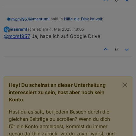
@
manrum1
said in
Hilfe die Disk ist voll
:
mcm1957
manrum1
schrieb am
4. Mai 2025, 18:05
M
zuletzt editiert von
Offline
@
mcm1957
Ja, habe ich auf Google Drive
@
thomas-braun
Bitte um Deine Unterstützung!
Nur zur Sicherheit:
Dort sehe ich auch die partion und würde nun
0
Du hast die (oder zumindest ein vollständiges)
gerne den Inhalt von opt/iobroker/backups
Backup an einem anderen Ort?
vollständig löschen (rm -f
.
).
Nicht dass du alle Backups löscht und dann
feststellst das die Installation zerschossen ist...
Hey! Du scheinst an dieser Unterhaltung
interessiert zu sein, hast aber noch kein
Konto.
Hast du es satt, bei jedem Besuch durch die
gleichen Beiträge zu scrollen? Wenn du dich
für ein Konto anmeldest, kommst du immer
genau dorthin zurück, wo du zuvor warst, und