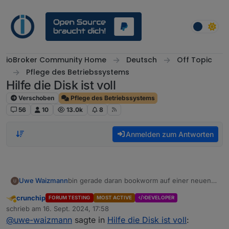
Weiter zum Inhalt
ioBroker Community Home
Deutsch
Off Topic
Pflege des Betriebssystems
Hilfe die Disk ist voll
Verschoben
Pflege des Betriebssystems
56
10
13.0k
8
Anmelden zum Antworten
bin gerade daran bookworm auf einer neuen
Uwe Waizmann
Disk zu installieren.
crunchip
FORUM TESTING
MOST ACTIVE
DEVELOPER
Leider fehlt mir etwas die Zeit.
Habe mal die Disk wo den Fehler hat
Abwesend
schrieb am
16. Sept. 2024, 17:58
vergrößert.
zuletzt editiert von
@
uwe-waizmann
sagte in
Hilfe die Disk ist voll
:
Fehler sind jetzt alle weg, ausser Cannot read