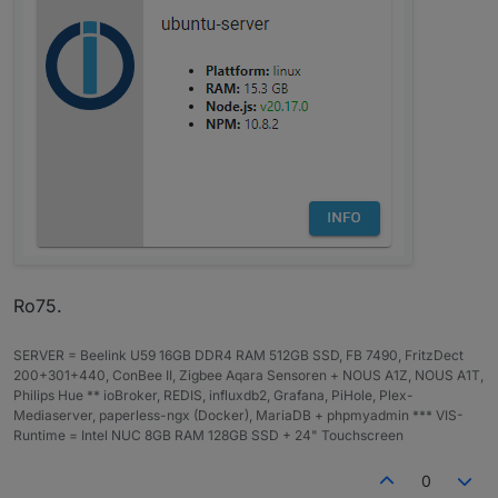
Ich hatte mit viel mehr Arbeit gerechnet.
Aber es lief ja fast on alleine durch und alles
ist wieder da.
Ro75.
SERVER = Beelink U59 16GB DDR4 RAM 512GB SSD, FB 7490, FritzDect
200+301+440, ConBee II, Zigbee Aqara Sensoren + NOUS A1Z, NOUS A1T,
Philips Hue ** ioBroker, REDIS, influxdb2, Grafana, PiHole, Plex-
Mediaserver, paperless-ngx (Docker), MariaDB + phpmyadmin *** VIS-
Runtime = Intel NUC 8GB RAM 128GB SSD + 24" Touchscreen
0