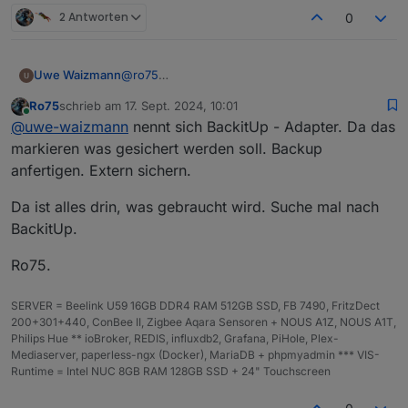
2 Antworten
0
@
ro75
Uwe Waizmann
ok ok Ihr habt ja Recht!
Ro75
schrieb am
17. Sept. 2024, 10:01
Hab grad mal nach einer Anleitung Backup und
Was genau wird bei einem Backup gesichert?
zuletzt editiert von
Online
@
uwe-waizmann
nennt sich BackitUp - Adapter. Da das
Restore gesucht, finde aber nichts hier im
Was muss ich bei Neuinstallation alles selbst
Forum.
installieren?
markieren was gesichert werden soll. Backup
Gibt es so etwas?
Adapter? Adapter Einstellungen?
anfertigen. Extern sichern.
Datenpunkte?
Die Scripte, Nodered, VIS hab ich schon
Da ist alles drin, was gebraucht wird. Suche mal nach
gesichert
BackitUp.
Wie muss ich vorgehen?
Ro75.
SERVER = Beelink U59 16GB DDR4 RAM 512GB SSD, FB 7490, FritzDect
200+301+440, ConBee II, Zigbee Aqara Sensoren + NOUS A1Z, NOUS A1T,
Philips Hue ** ioBroker, REDIS, influxdb2, Grafana, PiHole, Plex-
Mediaserver, paperless-ngx (Docker), MariaDB + phpmyadmin *** VIS-
Runtime = Intel NUC 8GB RAM 128GB SSD + 24" Touchscreen