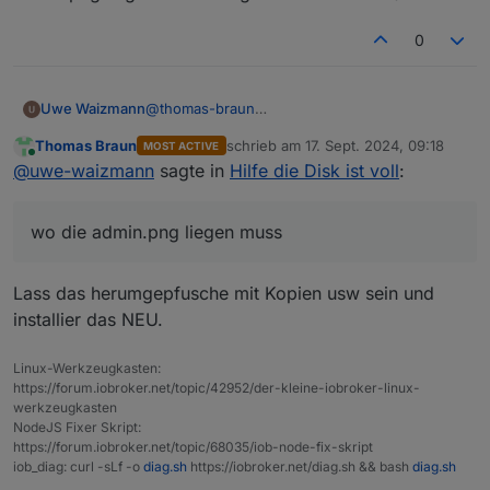
0
Uwe Waizmann
@
thomas-braun
oh schön, dann muss ich ja nur noch wissen
Thomas Braun
schrieb am
17. Sept. 2024, 09:18
MOST ACTIVE
wo die admin.png liegen muss um glücklich zu
zuletzt editiert von
Online
@
uwe-waizmann
sagte in
Hilfe die Disk ist voll
:
sein :-)
wo die admin.png liegen muss
Lass das herumgepfusche mit Kopien usw sein und
installier das NEU.
Linux-Werkzeugkasten:
https://forum.iobroker.net/topic/42952/der-kleine-iobroker-linux-
werkzeugkasten
NodeJS Fixer Skript:
https://forum.iobroker.net/topic/68035/iob-node-fix-skript
iob_diag: curl -sLf -o
diag.sh
https://iobroker.net/diag.sh && bash
diag.sh