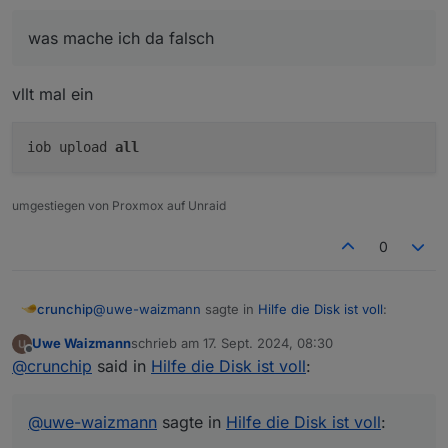
file ("admin.admin"/"admin.png"): Not exists
Da mich diese Fehlermeldung im Sekundentagt
was mache ich da falsch
nervt, habe ich die Datei vom neuen Sytem
geholt und in das Verzeichnis
/opt/iobroker/iobroker-data/files/admin.admin
vllt mal ein
kopiert.
Fehler kommt aber immer noch....... was
mache ich da falsch?
iob upload
all
umgestiegen von Proxmox auf Unraid
0
@
uwe-waizmann
sagte in
Hilfe die Disk ist voll
:
crunchip
Uwe Waizmann
schrieb am
17. Sept. 2024, 08:30
zuletzt editiert von
Offline
was mache ich da falsch
@
crunchip
said in
Hilfe die Disk ist voll
:
vllt mal ein
@
uwe-waizmann
sagte in
Hilfe die Disk ist voll
: