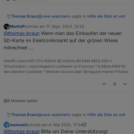
@
uwe-waizmann
sagte in
Hilfe die Disk ist voll
:
Thomas Braun
MartinP
schrieb am
17. Sept. 2024, 13:33
zuletzt editiert von
Online
Die Neuinstallation vom PI hat wesentlich
@
thomas-braun
Wenn man das Einkaufen der neuen
mehr Arbeit gemacht als der IOB
SD-Karte im Elektronikmarkt auf der grünen Wiese
Warum das? Die Installation geht doch mit
mitrechnet ...
wenigen Schritten über den Raspi Imager flugs
von der Hand.
Intel(R) Celeron(R) CPU N3000 @1.04GHz 8G RAM 480G SSD *
Virtualization : unprivileged lxc container on Proxmox * 6 GByte RAM für
den iobroker Container * Remote-Access über Wireguard meiner Fritzbox
0
8 Monaten später
@
uwe-waizmann
sagte in
Hilfe die Disk ist voll
:
Thomas Braun
manrum1
schrieb am
4. Mai 2025, 17:54
M
zuletzt editiert von manrum1
5. Apr. 2025, 19:55
Offline
@
thomas-braun
Bitte um Deine Unterstützung!
Die Neuinstallation vom PI hat wesentlich