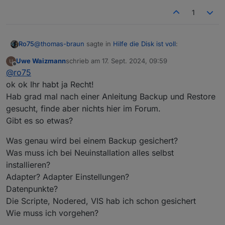
1
@
thomas-braun
sagte in
Hilfe die Disk ist voll
:
Ro75
Uwe Waizmann
schrieb am
17. Sept. 2024, 09:59
zuletzt editiert von
Offline
Lass das herumgepfusche mit Kopien usw sein und
@
ro75
installier das NEU.
ok ok Ihr habt ja Recht!
Meine Rede vor 16 Stunden.
Hab grad mal nach einer Anleitung Backup und Restore
gesucht, finde aber nichts hier im Forum.
Ro75.
Gibt es so etwas?
Was genau wird bei einem Backup gesichert?
Was muss ich bei Neuinstallation alles selbst
installieren?
Adapter? Adapter Einstellungen?
Datenpunkte?
Die Scripte, Nodered, VIS hab ich schon gesichert
Wie muss ich vorgehen?