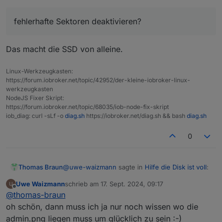
Vielen Dank, genau das was ich brauche.
fehlerhafte Sektoren deaktivieren?
in die Kommandozeile eingeben.
Kann mir vielleicht noch jemand sagen in
welchem Verzeichnis die admin.png liegen
muss.
Mit welchem Programm kann ich meine SSD
Das macht die SSD von alleine.
Disk überprüfen und fehlerhafte Sektoren
deaktivieren?
Linux-Werkzeugkasten:
https://forum.iobroker.net/topic/42952/der-kleine-iobroker-linux-
werkzeugkasten
NodeJS Fixer Skript:
https://forum.iobroker.net/topic/68035/iob-node-fix-skript
iob_diag: curl -sLf -o
diag.sh
https://iobroker.net/diag.sh && bash
diag.sh
0
@
uwe-waizmann
sagte in
Hilfe die Disk ist voll
:
Thomas Braun
Uwe Waizmann
schrieb am
17. Sept. 2024, 09:17
zuletzt editiert von
Offline
fehlerhafte Sektoren deaktivieren?
@
thomas-braun
oh schön, dann muss ich ja nur noch wissen wo die
admin.png liegen muss um glücklich zu sein :-)
Das macht die SSD von alleine.