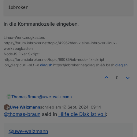
Gibt es eigentlich eine Übersicht aller
Kommandos und was die genau tun?
was mache ich da falsch
in die Kommandozeile eingeben.
vllt mal ein
Linux-Werkzeugkasten:
https://forum.iobroker.net/topic/42952/der-kleine-iobroker-linux-
werkzeugkasten
NodeJS Fixer Skript:
https://forum.iobroker.net/topic/68035/iob-node-fix-skript
iob_diag: curl -sLf -o
diag.sh
https://iobroker.net/diag.sh && bash
diag.sh
0
@
uwe-waizmann
Thomas Braun
Uwe Waizmann
schrieb am
17. Sept. 2024, 09:14
zuletzt editiert von
Offline
@
thomas-braun
said in
Hilfe die Disk ist voll
:
in die Kommandozeile eingeben.
@
uwe-waizmann