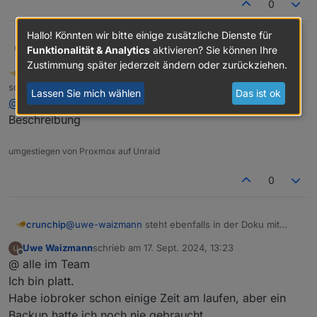
0
Hallo! Könnten wir bitte einige zusätzliche Dienste für
@
crunchip
said in
Hilfe die Disk ist voll
:
Uwe Waizmann
Funktionalität & Analytics
aktivieren? Sie können Ihre
Zustimmung später jederzeit ändern oder zurückziehen.
crunchip
FORUM TESTING
MOST ACTIVE
DEVELOPER
Abwesend
@
uwe-waizmann
sagte in
Hilfe die Disk
schrieb am
17. Sept. 2024, 11:47
zuletzt editiert von
Lassen Sie mich wählen
Das ist ok
ist voll
:
@
uwe-waizmann
steht ebenfalls in der Doku mit
Gibt es eigentlich eine Übersicht aller
Beschreibung
Kommandos und was die genau tun?
was mache ich da falsch
umgestiegen von Proxmox auf Unraid
vllt mal ein
0
crunchip
@
uwe-waizmann
steht ebenfalls in der Doku mit
Beschreibung
Uwe Waizmann
schrieb am
17. Sept. 2024, 13:23
zuletzt editiert von
Offline
@ alle im Team
Ich bin platt.
Habe iobroker schon einige Zeit am laufen, aber ein
Backup hatte ich noch nie gebraucht.