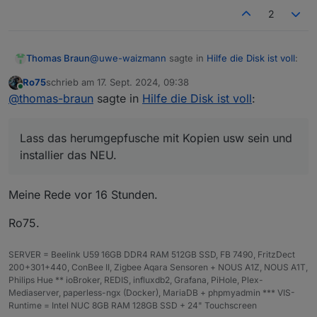
2
@
uwe-waizmann
sagte in
Hilfe die Disk ist voll
:
Thomas Braun
Ro75
schrieb am
17. Sept. 2024, 09:38
zuletzt editiert von
Online
wo die admin.png liegen muss
@
thomas-braun
sagte in
Hilfe die Disk ist voll
:
Lass das herumgepfusche mit Kopien usw sein
Lass das herumgepfusche mit Kopien usw sein und
und installier das NEU.
installier das NEU.
Meine Rede vor 16 Stunden.
Ro75.
SERVER = Beelink U59 16GB DDR4 RAM 512GB SSD, FB 7490, FritzDect
200+301+440, ConBee II, Zigbee Aqara Sensoren + NOUS A1Z, NOUS A1T,
Philips Hue ** ioBroker, REDIS, influxdb2, Grafana, PiHole, Plex-
Mediaserver, paperless-ngx (Docker), MariaDB + phpmyadmin *** VIS-
Runtime = Intel NUC 8GB RAM 128GB SSD + 24" Touchscreen