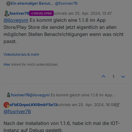
@
foxriver76
Ein ehemaliger Benutzer
?
foxriver76
schrieb am
25. Apr. 2024, 13:47
DEVELOPER
Version 3.2.2...
zuletzt editiert von
Offline
@
ilovegym
Es kommt gleich eine 1.1.6 im App
geht auch mit 3.2.1 nicht..
Text2command habe ich nicht
Admin 6.17.6, js-controller 5.0.19,
Store/Play Store die sendet jetzt eigentlich an allen
installiert..
Node 18.20.2, NPM 10.5.
möglichen Stellen Benachrichtigungen wenn was nicht
System Buanet Docker V9.1.2 auf
passt.
Synology als Master, Slave ein LXC
Bookworm, auf m Proxmox Host.
Videotutorials & mehr
Hier
könnt ihr mich unterstützen.
1
foxriver76
@
ilovegym
Es kommt gleich eine 1.1.6 im App
Store/Play Store die sendet jetzt eigentlich an allen
oFbEQnpoLKKl6mbY5e13
schrieb am
25. Apr. 2024, 16:08
O
möglichen Stellen Benachrichtigungen wenn was
zuletzt editiert von oFbEQnpoLKKl6mbY
Abwesend
@
foxriver76
nicht passt.
Nach der Installation von 1.1.6, habe ich mal die IOT-
Instanz auf Debug gestellt: