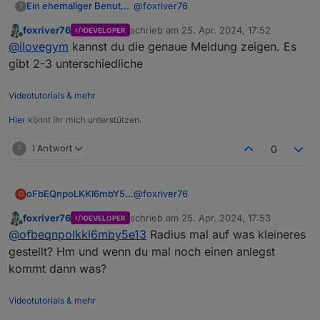
@
foxriver76
Ein ehemaliger Benutzer
?
foxriver76
schrieb am
25. Apr. 2024, 17:52
DEVELOPER
App Version 1.1.6
zuletzt editiert von
Offline
@
ilovegym
kannst du die genaue Meldung zeigen. Es
Kommt gleich beim starten die
Nachricht, dass Geofence nicht
Messages kommen an
gibt 2-3 unterschiedliche
gesendet werden kann
Hmm ich weiß jetzt auch nicht weiter..
Videotutorials & mehr
hab schon verschiedene geofence
Locations ausprobiert, radius von 100
Immer der gleiche Fehler..
Hier
könnt ihr mich unterstützen.
bis 500…
?
1 Antwort
0
@
foxriver76
oFbEQnpoLKKl6mbY5e13
O
foxriver76
schrieb am
25. Apr. 2024, 17:53
DEVELOPER
Nein, ich habe die App schon
zuletzt editiert von
Offline
@
ofbeqnpolkkl6mby5e13
Radius mal auf was kleineres
mehrfach sogar gestoppt, es gibt
keine Fehlermeldung. Übrigens gibt
Bevor ich jetzt einen Screenshot
gestellt? Hm und wenn du mal noch einen anlegst
es inzwischen auch keine
erstelle, du meinst Latitude und
kommt dann was?
Fehlermeldung bzgl. ungültiger Lizenz
Longitude?
Edit:
mehr, wenn ich auf Pro Cloud
Videotutorials & mehr
umstelle.