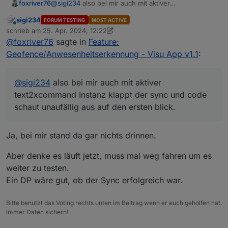
foxriver76
@
sigi234
also bei mir auch mit aktiver
text2xcommand Instanz klappt der sync und code
sigi234
FORUM TESTING
MOST ACTIVE
schaut unaufällig aus auf den ersten blick.
Online
schrieb am
25. Apr. 2024, 12:22
zuletzt editiert von sigi234
@
foxriver76
sagte in
Feature:
Geofence/Anwesenheitserkennung - Visu App v1.1
:
@
sigi234
also bei mir auch mit aktiver
text2xcommand Instanz klappt der sync und code
schaut unaufällig aus auf den ersten blick.
Ja, bei mir stand da gar nichts drinnen.
Aber denke es läuft jetzt, muss mal weg fahren um es
weiter zu testen.
Ein DP wäre gut, ob der Sync erfolgreich war.
Bitte benutzt das Voting rechts unten im Beitrag wenn er euch geholfen hat.
Immer Daten sichern!