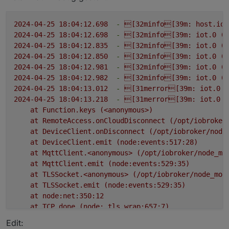
2024-04-25 18:04:12.698
-
[32minfo[39m:
host.iob
2024-04-25 18:04:12.698
-
[32minfo[39m:
iot.0
(2
2024-04-25 18:04:12.835
-
[32minfo[39m:
iot.0
(2
2024-04-25 18:04:12.850
-
[32minfo[39m:
iot.0
(2
2024-04-25 18:04:12.981
-
[32minfo[39m:
iot.0
(2
2024-04-25 18:04:12.982
-
[32minfo[39m:
iot.0
(2
2024-04-25 18:04:13.012
-
[31merror[39m:
iot.0
(
2024-04-25 18:04:13.218
-
[31merror[39m:
iot.0
(
at
Function.keys
(<anonymous>)
at
RemoteAccess.onCloudDisconnect
(/opt/iobroker
at
DeviceClient.onDisconnect
(/opt/iobroker/node
at
DeviceClient.emit
(node:events:517:28)
at
MqttClient.<anonymous>
(/opt/iobroker/node_mo
at
MqttClient.emit
(node:events:529:35)
at
TLSSocket.<anonymous>
(/opt/iobroker/node_mod
at
TLSSocket.emit
(node:events:529:35)
at
node:net:350:12
at
TCP.done
(node:_tls_wrap:657:7)
2024-04-25 18:04:13.218
-
[31merror[39m:
iot.0
(
Edit:
2024-04-25 18:04:13.375
-
[32minfo[39m:
iot.0
(2