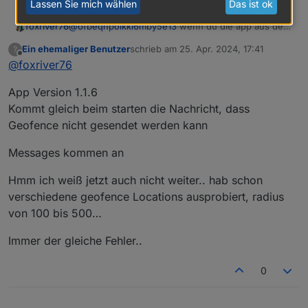
Lassen Sie mich wählen
Das ist ok
foxriver76
@
ofbeqnpolkkl6mby5e13
wenn du die app aus dem
Speicher wirfst und neu startest bekommst du dann
Ein ehemaliger Benutzer
schrieb am
25. Apr. 2024, 17:41
?
evtl eine Benachrichtigung dass es bei Geofence
zuletzt editiert von
Offline
@
foxriver76
Fehler gab? Und zeig mal die Geofence
Einstellungen in der App bitte. Gerne die
App Version 1.1.6
Koordinaten schwärzen oder halt random wählen
Kommt gleich beim starten die Nachricht, dass
Geofence nicht gesendet werden kann
Messages kommen an
Hmm ich weiß jetzt auch nicht weiter.. hab schon
verschiedene geofence Locations ausprobiert, radius
von 100 bis 500…
Immer der gleiche Fehler..
0