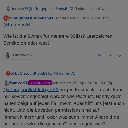
foxriver76
@
ofbeqnpolkkl6mby5e13
Radius mal auf was
kleineres gestellt? Hm und wenn du mal noch einen
oFbEQnpoLKKl6mbY5e13
schrieb am
25. Apr. 2024, 17:58
O
anlegst kommt dann was?
zuletzt editiert von
Abwesend
@
foxriver76
Wie ist die Syntax für mehrere SSIDs? Leerzeichen,
Semikolon oder was?
1 Antwort
0
@
foxriver76
oFbEQnpoLKKl6mbY5e13
O
foxriver76
schrieb am
25. Apr. 2024, 18:00
DEVELOPER
Nein, ich habe die App schon
zuletzt editiert von foxriver76
Offline
@
ofbeqnpolkkl6mby5e13
wrgen Kosmetik: ja Zahl kann
mehrfach sogar gestoppt, es gibt
keine Fehlermeldung. Übrigens gibt
Bevor ich jetzt einen Screenshot
nur soweit angezeigt werden wie Platz ist, Handy quer
es inzwischen auch keine
erstelle, du meinst Latitude und
halten zeigt auf jeden Fall mehr. Aber hilft uns jetzt auch
Fehlermeldung bzgl. ungültiger Lizenz
Longitude?
Edit:
nicht. Und die Location permissions sind auf
mehr, wenn ich auf Pro Cloud
'immer/hintergrund' oder was auch immer Android da
umstelle.
hat und es wird die genaue Ortung zugelassen?