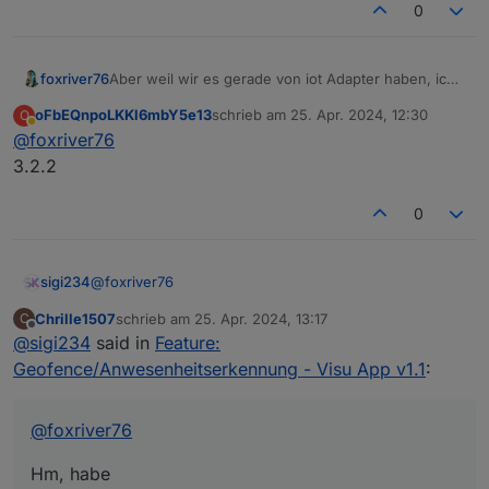
0
foxriver76
Aber weil wir es gerade von iot Adapter haben, ich
hoffe ihr habt auch alle wie im ersten Beitrag steht
oFbEQnpoLKKl6mbY5e13
schrieb am
25. Apr. 2024, 12:30
O
mindestens 3.2.0
@
oFbEQnpoLKKl6mbY5e13
zuletzt editiert von
Abwesend
@
foxriver76
@
ilovegym
3.2.2
0
@
foxriver76
sigi234
Chrille1507
schrieb am
25. Apr. 2024, 13:17
C
Hm, habe
zuletzt editiert von
Offline
@
sigi234
said in
Feature:
Benutze text2command Instanz im iot Adapter auf
Geofence/Anwesenheitserkennung - Visu App v1.1
:
deaktiviert gestellt.
Daten kommen jetzt!
@
foxriver76
Hm, habe