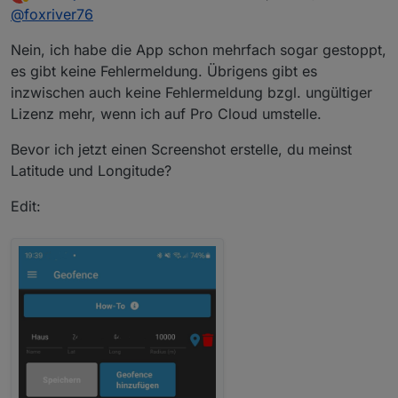
zuletzt editiert von oFbEQnpoLKKl6mbY
Abwesend
@
foxriver76
Fehler gab? Und zeig mal die Geofence
Einstellungen in der App bitte. Gerne die
Nein, ich habe die App schon mehrfach sogar gestoppt,
Koordinaten schwärzen oder halt random wählen
es gibt keine Fehlermeldung. Übrigens gibt es
inzwischen auch keine Fehlermeldung bzgl. ungültiger
Lizenz mehr, wenn ich auf Pro Cloud umstelle.
Bevor ich jetzt einen Screenshot erstelle, du meinst
Latitude und Longitude?
Edit: