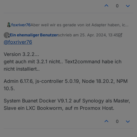
0
foxriver76
Aber weil wir es gerade von iot Adapter haben, ich
hoffe ihr habt auch alle wie im ersten Beitrag steht
Ein ehemaliger Benutzer
schrieb am
25. Apr. 2024, 13:45
?
mindestens 3.2.0
@
oFbEQnpoLKKl6mbY5e13
zuletzt editiert von Ein ehemaliger Benutz
Offline
@
foxriver76
@
ilovegym
Version 3.2.2...
geht auch mit 3.2.1 nicht.. Text2command habe ich
nicht installiert..
Admin 6.17.6, js-controller 5.0.19, Node 18.20.2, NPM
10.5.
System Buanet Docker V9.1.2 auf Synology als Master,
Slave ein LXC Bookworm, auf m Proxmox Host.
0