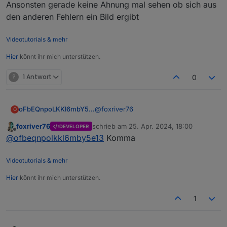
Ansonsten gerade keine Ahnung mal sehen ob sich aus
den anderen Fehlern ein Bild ergibt
Videotutorials & mehr
Hier
könnt ihr mich unterstützen.
?
1 Antwort
0
@
foxriver76
oFbEQnpoLKKl6mbY5e13
O
foxriver76
schrieb am
25. Apr. 2024, 18:00
DEVELOPER
Wie ist die Syntax für mehrere SSIDs?
zuletzt editiert von
Offline
@
ofbeqnpolkkl6mby5e13
Komma
Leerzeichen, Semikolon oder was?
Videotutorials & mehr
Hier
könnt ihr mich unterstützen.
1