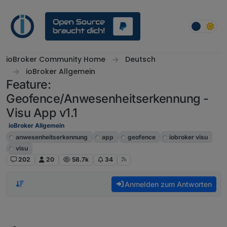
Weiter zum Inhalt
ioBroker Community Home
Deutsch
ioBroker Allgemein
Feature:
Geofence/Anwesenheitserkennung -
Visu App v1.1
ioBroker Allgemein
anwesenheitserkennung
app
geofence
iobroker visu
visu
202
20
58.7k
34
Anmelden zum Antworten