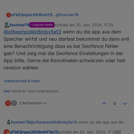
2024-04-25 18:04:19.896  - [34m
2024-04-25 18:04:19.908  - [34m
2024-04-25 18:04:19.948  - [34m
@
foxriver76
oFbEQnpoLKKl6mbY5e13
O
2024-04-25 18:04:19.955  - [32m
2024-04-25 18:04:20.166  - [32m
foxriver76
schrieb am
25. Apr. 2024, 17:35
DEVELOPER
Leider kommen Geofence-Daten
zuletzt editiert von
2024-04-25 18:04:20.326  - [32m
Offline
@
ofbeqnpolkkl6mby5e13
wenn du die app aus dem
weiterhin nicht am IOT-Adapter an.
Speicher wirfst und neu startest bekommst du dann evtl
eine Benachrichtigung dass es bei Geofence Fehler
gab? Und zeig mal die Geofence Einstellungen in der
App bitte. Gerne die Koordinaten schwärzen oder halt
random wählen
Videotutorials & mehr
Hier
könnt ihr mich unterstützen.
O
?
2 Antworten
0
foxriver76
@
ofbeqnpolkkl6mby5e13
wenn du die app aus dem
Speicher wirfst und neu startest bekommst du dann
oFbEQnpoLKKl6mbY5e13
schrieb am
25. Apr. 2024, 17:39
O
evtl eine Benachrichtigung dass es bei Geofence