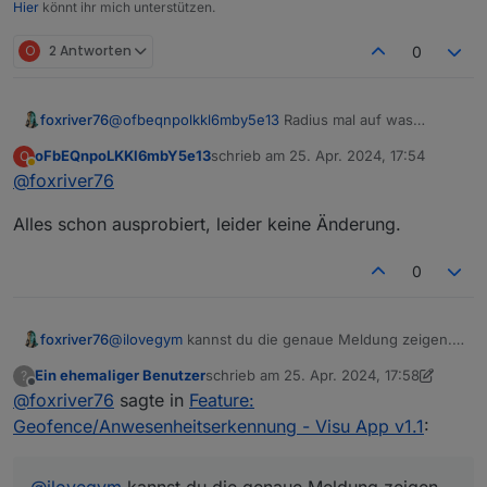
Hier
könnt ihr mich unterstützen.
O
2 Antworten
0
foxriver76
@
ofbeqnpolkkl6mby5e13
Radius mal auf was
kleineres gestellt? Hm und wenn du mal noch einen
oFbEQnpoLKKl6mbY5e13
schrieb am
25. Apr. 2024, 17:54
O
anlegst kommt dann was?
zuletzt editiert von
Abwesend
@
foxriver76
Alles schon ausprobiert, leider keine Änderung.
0
foxriver76
@
ilovegym
kannst du die genaue Meldung zeigen.
Es gibt 2-3 unterschiedliche
Ein ehemaliger Benutzer
schrieb am
25. Apr. 2024, 17:58
?
zuletzt editiert von Ein ehemaliger Benutz
Offline
@
foxriver76
sagte in
Feature:
Geofence/Anwesenheitserkennung - Visu App v1.1
:
@
ilovegym
kannst du die genaue Meldung zeigen.