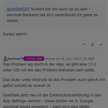
@
chrille1507
Scheint bei mir auch so zu sein -
vermute Backend hat sich verschluckt ich gebe es
weiter.
Danke sehr!!!
0
foxriver76
schrieb am
16. Apr. 2024, 20:15
DEVELOPER
zuletzt editiert von foxriver76
Offline
Das Problem lag doch in der App, es gibt eine 1.1.2
unter iOS mit der das Problem behoben sein sollte.
Das Gute: unter Android ist das Problem auch gleich mit
gefixt sobald es soweit ist.
Ebenfalls jetzt neu ist die Datenschutzerklärung in den
App Settings verlinkt - diese dürfen wir lt. Google
nochmal etwas erweitern - zieht sich also leider