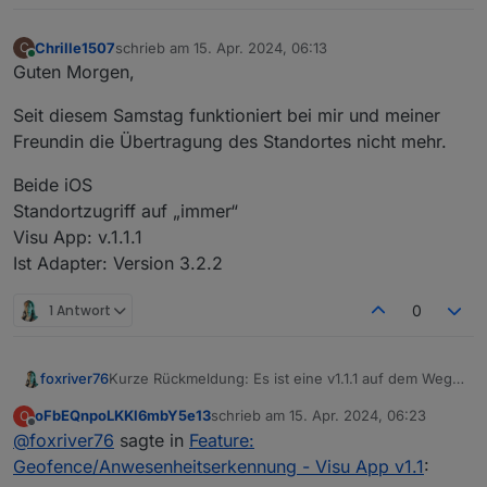
Chrille1507
schrieb am
15. Apr. 2024, 06:13
C
zuletzt editiert von
Online
Guten Morgen,
Seit diesem Samstag funktioniert bei mir und meiner
Freundin die Übertragung des Standortes nicht mehr.
Beide iOS
Standortzugriff auf „immer“
Visu App: v.1.1.1
Ist Adapter: Version 3.2.2
1 Antwort
0
Kurze Rückmeldung: Es ist eine v1.1.1 auf dem Weg,
foxriver76
Google hat allerdings noch eine Erklärung mit Video
oFbEQnpoLKKl6mbY5e13
schrieb am
15. Apr. 2024, 06:23
O
etc angefordert bzgl. der jetzt benötigten Rechte für
Unter iOS sollte die 1.1.0 bereits tun, für Android
zuletzt editiert von
Offline
@
foxriver76
sagte in
Feature:
den Zugriff auf den Standort im Hintergrund, was
wird es dann erst mit v1.1.1 möglich sein die Funktion
wir nun alles eingereicht haben. Es kann allerdings
zu nutzen.
Geofence/Anwesenheitserkennung - Visu App v1.1
:
sein, dass es durch die manuelle Prüfung 1-2 Tage