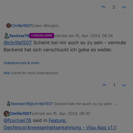
2
Guten Morgen,
Chrille1507
C
foxriver76
schrieb am
15. Apr. 2024, 06:26
DEVELOPER
Seit diesem Samstag funktioniert bei mir und
zuletzt editiert von
Offline
@
chrille1507
Scheint bei mir auch so zu sein - vermute
meiner Freundin die Übertragung des Standortes
nicht mehr.
Beide iOS
Backend hat sich verschluckt ich gebe es weiter.
Standortzugriff auf „immer“
Visu App: v.1.1.1
Videotutorials & mehr
Ist Adapter: Version 3.2.2
Hier
könnt ihr mich unterstützen.
1
foxriver76
@
chrille1507
Scheint bei mir auch so zu sein -
vermute Backend hat sich verschluckt ich gebe es
Chrille1507
schrieb am
15. Apr. 2024, 06:32
C
weiter.
zuletzt editiert von
Online
@
foxriver76
said in
Feature:
Geofence/Anwesenheitserkennung - Visu App v1.1
: