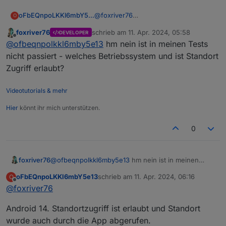
oFbEQnpoLKKl6mbY5e13
@
foxriver76
O
Wenn ich auf das Standortsymbol in
foxriver76
schrieb am
11. Apr. 2024, 05:58
DEVELOPER
der Liste der Standorte tippe (links
zuletzt editiert von
Offline
@
ofbeqnpolkkl6mby5e13
hm nein ist in meinen Tests
neben dem Mülleimer), schließt sich
die App. Soll das so?
nicht passiert - welches Betriebssystem und ist Standort
Zugriff erlaubt?
Videotutorials & mehr
Hier
könnt ihr mich unterstützen.
0
foxriver76
@
ofbeqnpolkkl6mby5e13
hm nein ist in meinen
Tests nicht passiert - welches Betriebssystem und
oFbEQnpoLKKl6mbY5e13
schrieb am
11. Apr. 2024, 06:16
O
ist Standort Zugriff erlaubt?
zuletzt editiert von
Offline
@
foxriver76
Android 14. Standortzugriff ist erlaubt und Standort
wurde auch durch die App abgerufen.