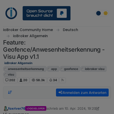
Weiter zum Inhalt
ioBroker Community Home
Deutsch
ioBroker Allgemein
Feature:
Geofence/Anwesenheitserkennung -
Visu App v1.1
ioBroker Allgemein
anwesenheitserkennung
app
geofence
iobroker visu
visu
202
20
58.3k
34
Anmelden zum Antworten
foxriver76
schrieb am
10. Apr. 2024, 19:20
DEVELOPER
zuletzt editiert von foxriver76
5. Mai 2024,
Offline