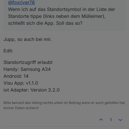
@
foxriver76
dieser Account trotzdem genutzt.
fox
Wenn ich auf das Standortsymbol in der Liste der
Standorte tippe (links neben dem Mülleimer),
P.S. na wer findet das Easteregg zum 10-Jahres-
schließt sich die App. Soll das so?
Event? ;-)
Jupp, so auch bei mir.
Edit:
Standortzugriff erlaubt
Handy: Samsung A34
Android: 14
Visu App: v1.1.0
iot Adapter: Version 3.2.0
Bitte benutzt das Voting rechts unten im Beitrag wenn er euch geholfen hat.
Immer Daten sichern!
1