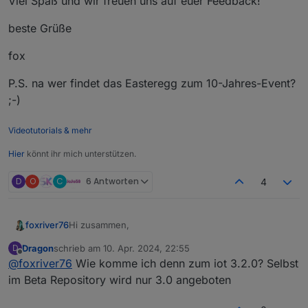
Viel Spaß und wir freuen uns auf euer Feedback!
beste Grüße
fox
P.S. na wer findet das Easteregg zum 10-Jahres-Event?
;-)
Videotutorials & mehr
Hier
könnt ihr mich unterstützen.
D
O
C
6 Antworten
4
Hi zusammen,
foxriver76
Dragon
schrieb am
10. Apr. 2024, 22:55
D
mit der neuen Version v1.1.0 der ioBroker Visu App
zuletzt editiert von
Offline
@
foxriver76
Wie komme ich denn zum iot 3.2.0? Selbst
ist es nun möglich Geofence Zonen zu definieren
und die Information über das Betreten oder
Voraussetzungen:
im Beta Repository wird nur 3.0 angeboten
Verlassen solcher im ioBroker informiert zu werden.
Wir haben versucht das Interface relativ
Benötigt wird die Visu App in v1.1.0 oder