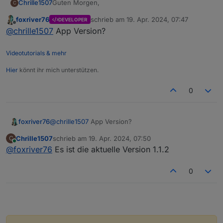
Guten Morgen,
Chrille1507
C
foxriver76
schrieb am
19. Apr. 2024, 07:47
DEVELOPER
Leider muss ich feststellen, dass es bisher nicht
zuletzt editiert von
Offline
@
chrille1507
App Version?
reibungslos funktioniert. Gerade das Betreten des
Standortes wird nicht erkannt/übertragen.
Bin ich der Einzige, der damit noch Probleme hat?
Videotutorials & mehr
Hier
könnt ihr mich unterstützen.
0
foxriver76
@
chrille1507
App Version?
Chrille1507
schrieb am
19. Apr. 2024, 07:50
C
zuletzt editiert von
Online
@
foxriver76
Es ist die aktuelle Version 1.1.2
0