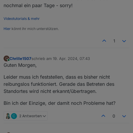
nochmal ein paar Tage - sorry!
Videotutorials & mehr
Hier
könnt ihr mich unterstützen.
1
Chrille1507
schrieb am
19. Apr. 2024, 07:43
C
zuletzt editiert von
Online
Guten Morgen,
Leider muss ich feststellen, dass es bisher nicht
reibungslos funktioniert. Gerade das Betreten des
Standortes wird nicht erkannt/übertragen.
Bin ich der Einzige, der damit noch Probleme hat?
C
2 Antworten
0