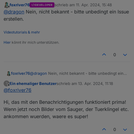
in Google Home nicht erreichbar. Ein bekannter
foxriver76
schrieb am
11. Apr. 2024, 15:48
DEVELOPER
Fehler?
zuletzt editiert von
Offline
@
dragon
Nein, nicht bekannt - bitte unbedingt ein Issue
erstellen.
Videotutorials & mehr
Hier
könnt ihr mich unterstützen.
0
foxriver76
@
dragon
Nein, nicht bekannt - bitte unbedingt ein
Issue erstellen.
Ein ehemaliger Benutzer
schrieb am
13. Apr. 2024, 11:18
?
zuletzt editiert von
Offline
@
foxriver76
Hi, das mit den Benachrichtigungen funktioniert prima!
Wenn jetzt noch Bilder vom Sauger, der Tuerklingel etc.
ankommen wuerden, waere es super!
0