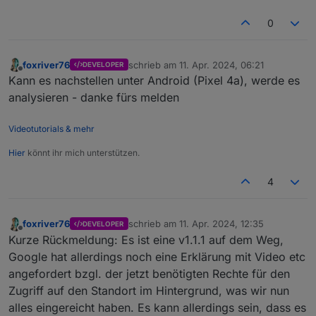
0
foxriver76
schrieb am
11. Apr. 2024, 06:21
DEVELOPER
zuletzt editiert von
Offline
Kann es nachstellen unter Android (Pixel 4a), werde es
analysieren - danke fürs melden
Videotutorials & mehr
Hier
könnt ihr mich unterstützen.
4
foxriver76
schrieb am
11. Apr. 2024, 12:35
DEVELOPER
zuletzt editiert von
Offline
Kurze Rückmeldung: Es ist eine v1.1.1 auf dem Weg,
Google hat allerdings noch eine Erklärung mit Video etc
angefordert bzgl. der jetzt benötigten Rechte für den
Zugriff auf den Standort im Hintergrund, was wir nun
alles eingereicht haben. Es kann allerdings sein, dass es