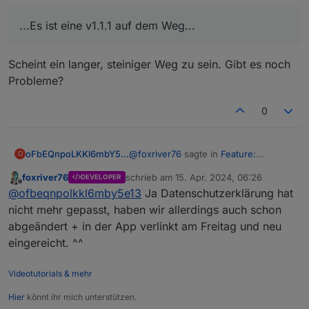
dauert bis die Version von Google veröffentlicht
wird.
...Es ist eine v1.1.1 auf dem Weg...
Scheint ein langer, steiniger Weg zu sein. Gibt es noch
Probleme?
0
@
foxriver76
sagte in
Feature:
oFbEQnpoLKKl6mbY5e13
O
Geofence/Anwesenheitserkennung -
foxriver76
schrieb am
15. Apr. 2024, 06:26
DEVELOPER
Visu App v1.1
:
zuletzt editiert von
Offline
...Es ist eine v1.1.1 auf dem Weg...
@
ofbeqnpolkkl6mby5e13
Ja Datenschutzerklärung hat
nicht mehr gepasst, haben wir allerdings auch schon
abgeändert + in der App verlinkt am Freitag und neu
Scheint ein langer, steiniger Weg zu
sein. Gibt es noch Probleme?
eingereicht. ^^
Videotutorials & mehr
Hier
könnt ihr mich unterstützen.