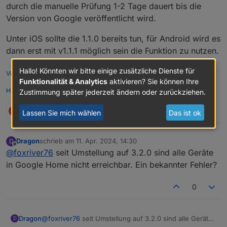
durch die manuelle Prüfung 1-2 Tage dauert bis die
Version von Google veröffentlicht wird.
Unter iOS sollte die 1.1.0 bereits tun, für Android wird es
dann erst mit v1.1.1 möglich sein die Funktion zu nutzen.
Hallo! Könnten wir bitte einige zusätzliche Dienste für
Videotutorials & mehr
Funktionalität & Analytics
aktivieren? Sie können Ihre
Hier
könnt ihr mich unterstützen.
Zustimmung später jederzeit ändern oder zurückziehen.
O
1 Antwort
2
Lassen Sie mich wählen
Das ist ok
Dragon
schrieb am
11. Apr. 2024, 14:30
D
zuletzt editiert von
Offline
@
foxriver76
seit Umstellung auf 3.2.0 sind alle Geräte
in Google Home nicht erreichbar. Ein bekannter Fehler?
0
Dragon
@
foxriver76
seit Umstellung auf 3.2.0 sind alle Geräte
D