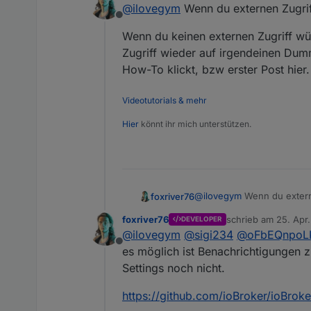
@
ilovegym
Wenn du externen Zugriff
App eintrage
Offline
doch falsch u
Abgesehen 
Wenn du keinen externen Zugriff wü
2024-04-25
Zugriff wieder auf irgendeinen Du
How-To klickt, bzw erster Post hier.
Videotutorials & mehr
Hier
könnt ihr mich unterstützen.
@
ilovegym
Wenn du externe
foxriver76
foxriver76
schrieb am
25. Apr
DEVELOPER
Wenn du keinen externen Z
zuletzt editiert von
@
ilovegym
@
sigi234
@
oFbEQnpoL
Zugriff wieder auf irgen
Offline
How-To klickt, bzw erster P
es möglich ist Benachrichtigungen 
Settings noch nicht.
https://github.com/ioBroker/ioBro