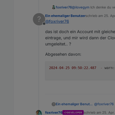
foxriver76
@
ilovegym
Ich denke du ve
Ein ehemaliger Benutzer
schrieb am
25. Ap
?
zuletzt editiert von
@
foxriver76
Offline
das ist doch ein Account mit gleich
eintrage, und mir wird dann der Clo
umgeleitet.. ?
Abgesehen davon:
2024
-
04
-
25
09
:
50
:
22.487
-
 warn:
@
foxriver76
Ein ehemaliger Benutzer
?
foxriver76
schrieb am
25. Apr
DEVELOPER
das ist doch
zuletzt editiert von