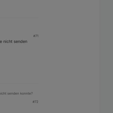
danach wieder nicht.
#71
e nicht senden
nicht senden konnte?
#72