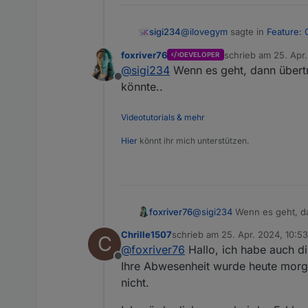
@
ilovegym
sagte in
Feature:
sigi234
foxriver76
schrieb am
25. Apr
DEVELOPER
zuletzt editiert von
@
sigi234
Wenn es geht, dann überträ
Offline
könnte..
gerade getestet....keine Dat
Videotutorials & mehr
Hier
könnt ihr mich unterstützen.
foxriver76
@
sigi234
Wenn es geht, dan
könnte..
Chrille1507
schrieb am
25. Apr. 2024, 10:53
C
zuletzt editiert von
@
foxriver76
Hallo, ich habe auch di
Offline
Ihre Abwesenheit wurde heute morg
nicht.