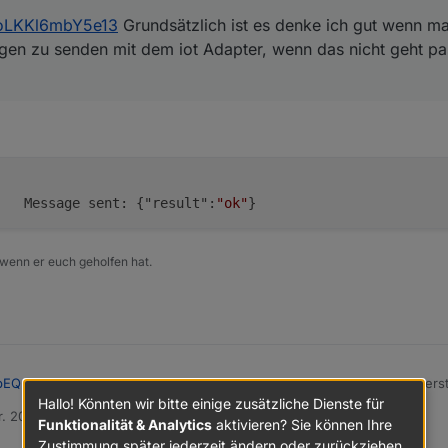
oLKKl6mbY5e13
Grundsätzlich ist es denke ich gut wenn ma
ngen zu senden mit dem iot Adapter, wenn das nicht geht p
	debug	Message sent: {"result":
"ok"
}
 wenn er euch geholfen hat.
bEQnpoLKKl6mbY5e13
Grundsätzlich ist es denke ich gut wenn man erst
ungen zu senden mit dem iot Adapter, wenn das nicht geht passt irgendw
Hallo! Könnten wir bitte einige zusätzliche Dienste für
r. 2024, 08:52
er/ioBroker.iot?tab=readme-ov-file#send-messages-to-app
Funktionalität & Analytics
aktivieren? Sie können Ihre
Zustimmung später jederzeit ändern oder zurückziehen.