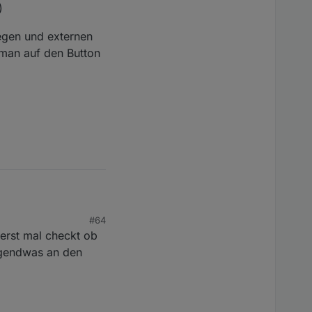
)
gezeigt... da wird
egen und externen
lid jsonConfig: [{"instancePath":"/items/_options/items/
man auf den Button
#64
gen und externen
erst mal checkt ob
n auf den Button
irgendwas an den