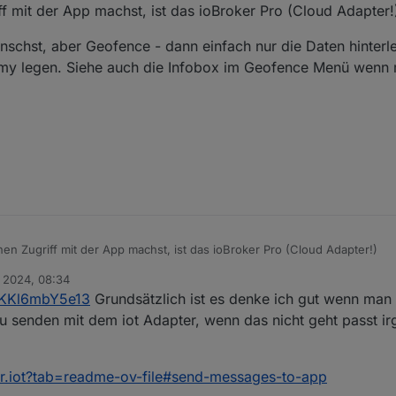
 mit der App machst, ist das ioBroker Pro (Cloud Adapter!
, und mir wird dann der Cloud-Welcome mit zugriff auf Admin, Vis etc an
mgeleitet.. ?
davon:
nschst, aber Geofence - dann einfach nur die Daten hinterl
 09:50:22.487  - warn: admin.0 (31396) cloud has an inva
mmy legen. Siehe auch die Infobox im Geofence Menü wenn 
n Zugriff mit der App machst, ist das ioBroker Pro (Cloud Adapter!)
. 2024, 08:34
ugriff wünschst, aber Geofence - dann einfach nur die Daten hinterle
KKl6mbY5e13
Grundsätzlich ist es denke ich gut wenn man 
deinen Dummy legen. Siehe auch die Infobox im Geofence Menü wenn ma
ost hier.
zu senden mit dem iot Adapter, wenn das nicht geht passt 
ker.iot?tab=readme-ov-file#send-messages-to-app