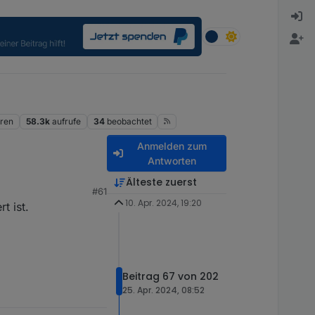
ren
58.3k
aufrufe
34
beobachtet
Anmelden zum
Antworten
Älteste zuerst
#61
t der jetzt richtigen
10. Apr. 2024, 19:20
t ist.
Beitrag 67 von 202
25. Apr. 2024, 08:52