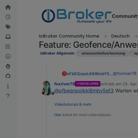
Weiter zum Inhalt
Communit
ioBroker Community Home
Deutsch
Feature: Geofence/Anwes
ioBroker Allgemein
anwesenheitserkennung
a
@
foxriver76
oFbEQnpoLKKl6mbY5e13
O
foxriver76
schrieb am
25. Apr.
DEVELOPER
Es werden ke
zuletzt editiert von
@
ofbeqnpolkkl6mby5e13
Warten wir
SSID.
Offline
Videotutorials & mehr
Hier
könnt ihr mich unterstützen.