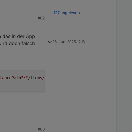
127 ungelesen
#62
h das in der App
26. Juni 2025, 12:13
wird doch falsch
tancePath"
:
"/items/_options/items/_instanceAlive/instanc
#63
e, wenn ich das in der