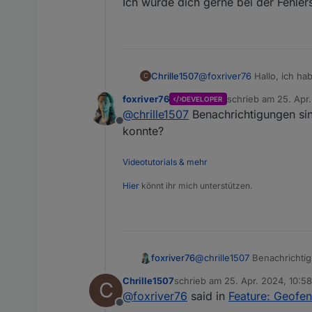
Ich würde dich gerne bei der Fehle
@
foxriver76
Hallo, ich ha
Chrille1507
C
Ihre Abwesenheit wurde h
foxriver76
schrieb am
25. Apr
DEVELOPER
Ich würde dich gerne bei
zuletzt editiert von
@
chrille1507
Benachrichtigungen si
Offline
konnte?
Videotutorials & mehr
Hier
könnt ihr mich unterstützen.
foxriver76
@
chrille1507
Benachrichtig
Chrille1507
schrieb am
25. Apr. 2024, 10:58
C
zuletzt editiert von Chrille1507
@
foxriver76
said in
Feature: Geofe
Offline