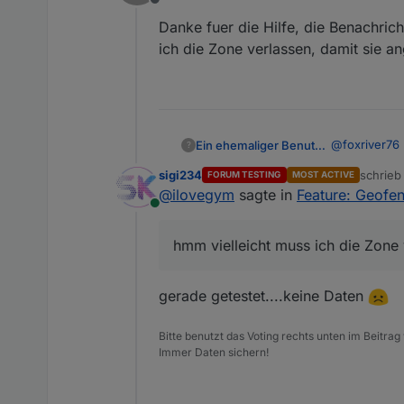
Offline
Danke fuer die Hilfe, die Benachric
ich die Zone verlassen, damit sie a
@
foxriver76
Ein ehemaliger Benutzer
?
sigi234
schrie
FORUM TESTING
MOST ACTIVE
Danke fuer d
zuletzt 
@
ilovegym
sagte in
Feature: Geofe
Online
hmm vielleicht muss ich die Zone 
gerade getestet....keine Daten
Bitte benutzt das Voting rechts unten im Beitrag
Immer Daten sichern!