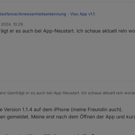
 Geofence/Anwesenheitserkennung - Visu App v1.1
:
. 2024, 10:29
gt er es auch bei App-Neustart. Ich schaue aktuell rein wo
hmm vielleicht muss ich die Zone verlassen, damit sie angelegt wird?
en
n überträgt er es auch bei App-Neustart. Ich schaue aktuell rein wora
e Version 1.1.4 auf dem iPhone (meine Freundin auch).
en gemeldet. Meine erst nach dem Öffnen der App und kur