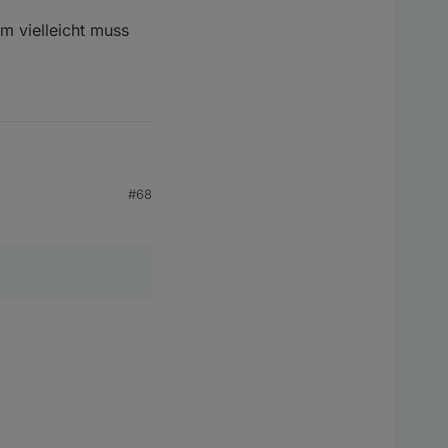
m vielleicht muss
#68
rima,.. hmm vielleicht