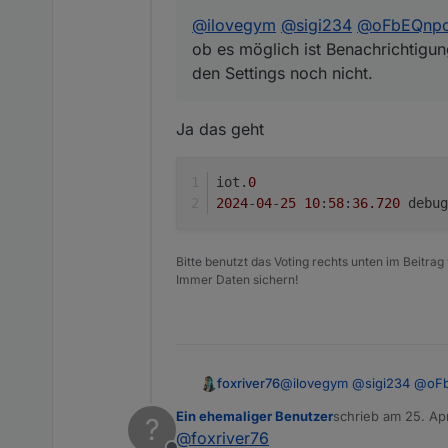
@
ilovegym
@
sigi234
@
oFbEQnp
ob es möglich ist Benachrichtigu
den Settings noch nicht.
Ja das geht
iot.
0
2024
-
04
-
25
10
:
58
:
36.720
Bitte benutzt das Voting rechts unten im Beitrag
Immer Daten sichern!
@
ilovegym
@
sigi234
@
oF
foxriver76
möglich ist Benachrichtig
Ein ehemaliger Benutzer
schrieb am
25. Ap
?
noch nicht.
https://github.com/ioBrok
zuletzt editiert von
@
foxriver76