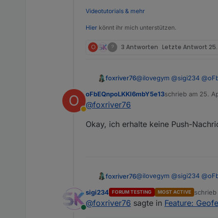
Videotutorials & mehr
Hier
könnt ihr mich unterstützen.
O
?
3 Antworten
Letzte Antwort
25.
@
ilovegym
@
sigi234
@
oF
foxriver76
möglich ist Benachrichtig
oFbEQnpoLKKl6mbY5e13
schrieb am
25. Ap
O
noch nicht.
https://github.com/ioBrok
zuletzt editiert vo
@
foxriver76
Abwesend
Okay, ich erhalte keine Push-Nachri
@
ilovegym
@
sigi234
@
oF
foxriver76
möglich ist Benachrichtig
sigi234
schrie
FORUM TESTING
MOST ACTIVE
noch nicht.
https://github.com/ioBrok
zuletzt 
@
foxriver76
sagte in
Feature: Geof
Online