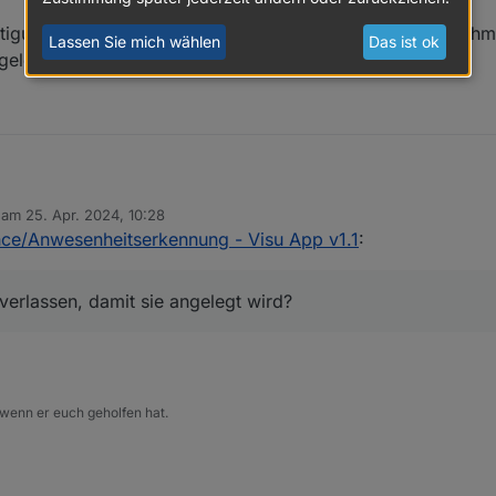
htigungen laufen schon seit Wochen.. das klappt prima,.. hm
Lassen Sie mich wählen
Das ist ok
ngelegt wird?
b am
25. Apr. 2024, 10:28
ie Hilfe, die Benachrichtigungen laufen schon seit Wochen.. das klappt p
editiert von
nce/Anwesenheitserkennung - Visu App v1.1
:
muss ich die Zone verlassen, damit sie angelegt wird?
verlassen, damit sie angelegt wird?
 wenn er euch geholfen hat.