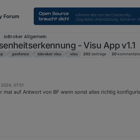
y Forum
ioBroker Allgemein
enheitserkennung - Visu App v1.1
pp
geofence
iobroker visu
visu
202
beiträge
20
kommentato
 2024, 07:51
ine entsprechenden Datenpunkte im IOT-Adapter angelegt. Auch nicht mi
 mal auf Antwort von BF wenn sonst alles richtig konfigurier