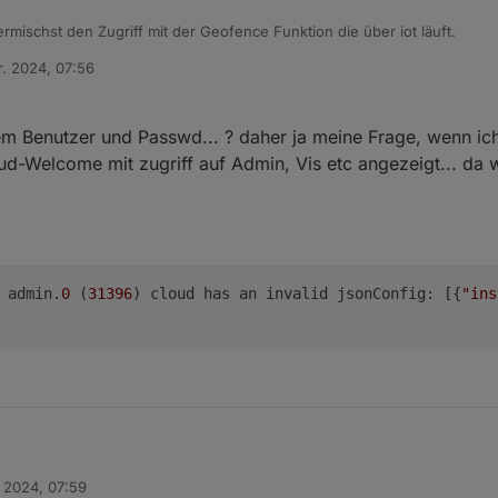
rmischst den Zugriff mit der Geofence Funktion die über iot läuft.
r. 2024, 07:56
em Benutzer und Passwd... ? daher ja meine Frage, wenn ic
ud-Welcome mit zugriff auf Admin, Vis etc angezeigt... da 
 admin.
0
 (
31396
) cloud has an invalid jsonConfig: [{
"ins
. 2024, 07:59
 ein Account mit gleichem Benutzer und Passwd... ? daher ja meine Frag