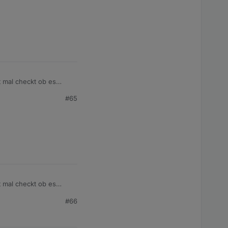
 mal checkt ob es
as an den Settings
#65
 mal checkt ob es
as an den Settings
#66