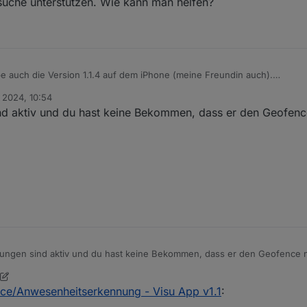
rsuche unterstützen. Wie kann man helfen?
be auch die Version 1.1.4 auf dem iPhone (meine Freundin auch).
eute morgen gemeldet. Meine erst nach dem Öffnen der App und kurz 
. 2024, 10:54
 der Fehlersuche unterstützen. Wie kann man helfen?
nd aktiv und du hast keine Bekommen, dass er den Geofenc
ungen sind aktiv und du hast keine Bekommen, dass er den Geofence 
nce/Anwesenheitserkennung - Visu App v1.1
: