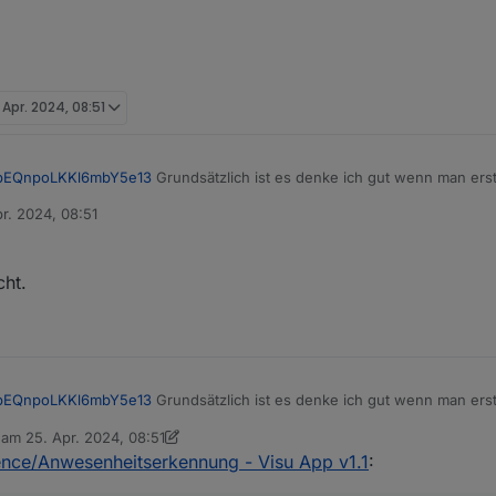
 Apr. 2024, 08:51
bEQnpoLKKl6mbY5e13
Grundsätzlich ist es denke ich gut wenn man erst
ungen zu senden mit dem iot Adapter, wenn das nicht geht passt irgendw
r. 2024, 08:51
er/ioBroker.iot?tab=readme-ov-file#send-messages-to-app
n
cht.
bEQnpoLKKl6mbY5e13
Grundsätzlich ist es denke ich gut wenn man erst
ungen zu senden mit dem iot Adapter, wenn das nicht geht passt irgendw
b am
25. Apr. 2024, 08:51
er/ioBroker.iot?tab=readme-ov-file#send-messages-to-app
editiert von sigi234
ence/Anwesenheitserkennung - Visu App v1.1
: