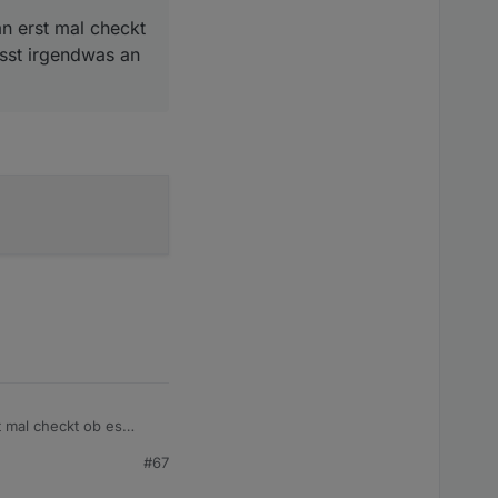
n erst mal checkt
asst irgendwas an
 mal checkt ob es
as an den Settings
#67