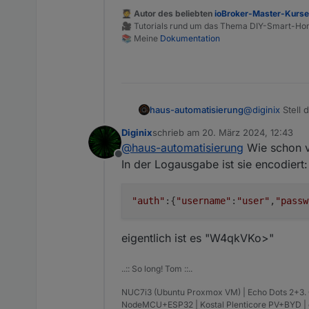
🧑‍🎓 Autor des beliebten
ioBroker-Master-Kurs
🎥 Tutorials rund um das Thema DIY-Smart-H
📚 Meine
Dokumentation
haus-automatisierung
@
diginix
Stell 
Diginix
schrieb am
20. März 2024, 12:43
zuletzt editiert von
@
haus-automatisierung
Wie schon v
Offline
In der Logausgabe ist sie encodiert:
"auth"
:{
"username"
:
"user"
,
"passw
eigentlich ist es "W4qkVKo>"
..:: So long! Tom ::..
NUC7i3 (Ubuntu Proxmox VM) | Echo Dots 2+3. Gen
NodeMCU+ESP32 | Kostal Plenticore PV+BYD 