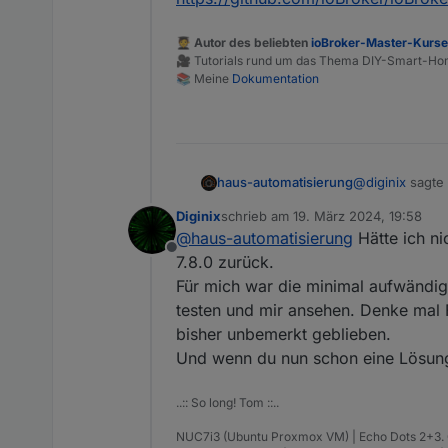
🧑‍🎓 Autor des beliebten
ioBroker-Master-Kurs
🎥 Tutorials rund um das Thema DIY-Smart-H
📚 Meine
Dokumentation
@
diginix
sagte
haus-automatisierung
Diginix
schrieb am
19. März 2024, 19:58
zuletzt editiert von
@
haus-automatisierung
Hätte ich ni
Viel logisch
Offline
7.8.0 zurück.
Für mich war die minimal aufwändig
Noch logischer
https://github
testen und mir ansehen. Denke mal F
bisher unbemerkt geblieben.
Und wenn du nun schon eine Lösung
..:: So long! Tom ::..
NUC7i3 (Ubuntu Proxmox VM) | Echo Dots 2+3. Gen