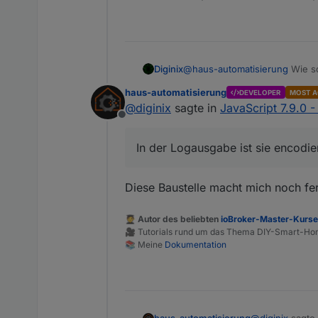
@
haus-automatisierung
Wie sc
Diginix
In der Logausgabe ist sie enco
haus-automatisierung
DEVELOPER
MOST A
@
diginix
sagte in
JavaScript 7.9.0 
Offline
eigentlich ist es "W4qkVKo>"
In der Logausgabe ist sie encodier
Diese Baustelle macht mich noch fer
🧑‍🎓 Autor des beliebten
ioBroker-Master-Kurs
🎥 Tutorials rund um das Thema DIY-Smart-H
📚 Meine
Dokumentation