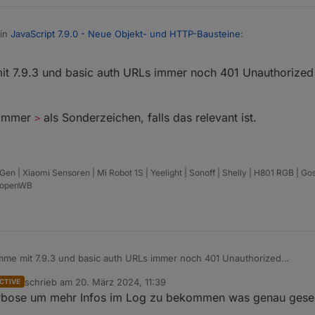
 in
JavaScript 7.9.0 - Neue Objekt- und HTTP-Bausteine
:
 7.9.3 und basic auth URLs immer noch 401 Unauthorized
edback sollte dir wichtig sein. Ohne wäre der Wegfall von basic Auth j
ht klar dass request RFC 7617 unterstützt (und axios nicht). War ja auch
ass das gehen müsste. Ein Browser macht aus den Daten in der URL ja
Klammer
als Sonderzeichen, falls das relevant ist.
>
b immer nur Beispiele mit exec und curl gesehen, sobald es um Authenti
 | Xiaomi Sensoren | Mi Robot 1S | Yeelight | Sonoff | Shelly | H801 RGB | Go
| openWB
e mit 7.9.3 und basic auth URLs immer noch 401 Unauthorized
:pw@IP
schrieb am
20. März 2024, 11:39
CTIVE
itze Klammer
>
als Sonderzeichen, falls das relevant ist.
zuletzt editiert von
verbose um mehr Infos im Log zu bekommen was genau gese