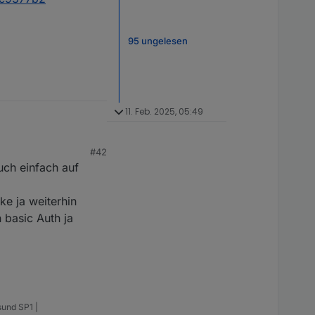
95 ungelesen
11. Feb. 2025, 05:49
#42
uch einfach auf
en.
e ja weiterhin
warten.
96b987bc9377b2
 basic Auth ja
sund SP1 |