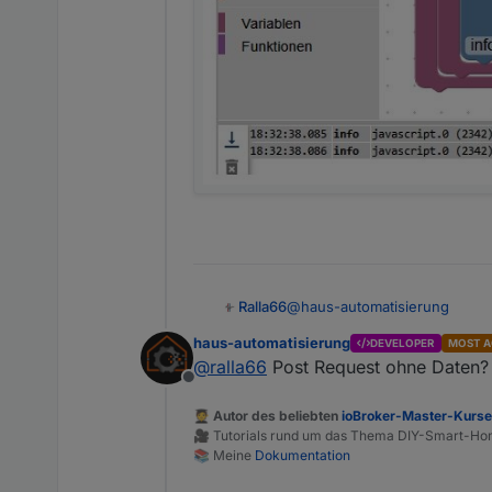
@
haus-automatisierung
Ralla66
haus-automatisierung
DEVELOPER
MOST A
senden ohne Daten so ?
@
ralla66
Post Request ohne Daten?
Offline
🧑‍🎓 Autor des beliebten
ioBroker-Master-Kurs
🎥 Tutorials rund um das Thema DIY-Smart-H
📚 Meine
Dokumentation