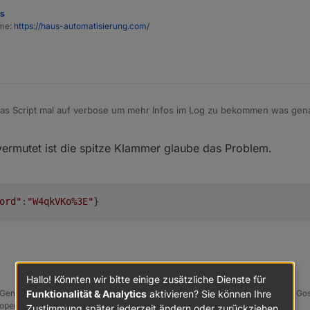
es
ome:
https://haus-automatisierung.com/
das Script mal auf verbose um mehr Infos im Log zu bekommen was gen
ermutet ist die spitze Klammer glaube das Problem.
ord"
:
"W4qkVKo%3E"
}
Hallo! Könnten wir bitte einige zusätzliche Dienste für
 | Xiaomi Sensoren | Mi Robot 1S | Yeelight | Sonoff | Shelly | H801 RGB | Go
Funktionalität & Analytics
aktivieren? Sie können Ihre
| openWB
Zustimmung später jederzeit ändern oder zurückziehen.