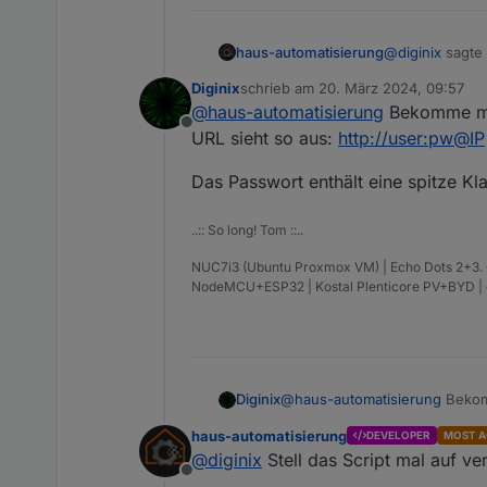
@
diginix
sagte
haus-automatisierung
Diginix
schrieb am
20. März 2024, 09:57
zuletzt editiert von
@
haus-automatisierung
Bekomme mit
Denke mal Fe
Offline
geblieben.
URL sieht so aus:
http://user:pw@IP
Ja, mir war nic
dokumentiert d
Das Passwort enthält eine spitze 
Header. Ich ha
..:: So long! Tom ::..
NUC7i3 (Ubuntu Proxmox VM) | Echo Dots 2+3. Gen
NodeMCU+ESP32 | Kostal Plenticore PV+BYD 
@
haus-automatisierung
Bekomm
Diginix
URL sieht so aus:
http://user
haus-automatisierung
DEVELOPER
MOST A
Das Passwort enthält eine sp
@
diginix
Stell das Script mal auf 
Offline