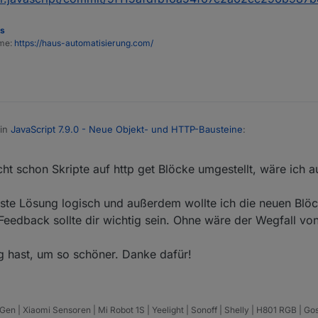
es
ome:
https://haus-automatisierung.com/
 in
JavaScript 7.9.0 - Neue Objekt- und HTTP-Bausteine
:
cht schon Skripte auf http get Blöcke umgestellt, wäre ich a
er war es die für mich nervige Logmeldung im Adapter auszukommentier
ste Lösung logisch und außerdem wollte ich die neuen Blöck
 wäre, auf die stable Version zu gehen oder noch ein paar Stunden zu 
.com/ioBroker/ioBroker.javascript/commit/9f115afdfb16a54f67e2a62cc2
eedback sollte dir wichtig sein. Ohne wäre der Wegfall von
 hast, um so schöner. Danke dafür!
 | Xiaomi Sensoren | Mi Robot 1S | Yeelight | Sonoff | Shelly | H801 RGB | Go