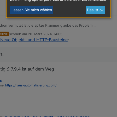
Lassen Sie mich wählen
Das ist ok
hon vermutet ist die spitze Klammer glaube das Problem.
diert:
schrieb am
20. März 2024, 14:05
CTIVE
zuletzt editiert von
- Neue Objekt- und HTTP-Bausteine
:
t:
tig :) 7.9.4 ist auf dem Weg
es
ome:
https://haus-automatisierung.com/