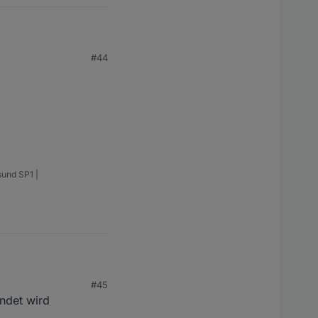
#44
a bisher unbemerkt
 nirgendwo
 auch nur einen HTTP-
cation ging.
sund SP1 |
#45
ndet wird