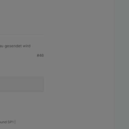
au gesendet wird
#46
sund SP1 |