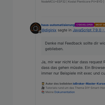
NodeMCU+ESP32 | Kostal Plenticore PV+BYD 
haus-automatisierung
DEVELOPER
MOST A
@
diginix
sagte in
JavaScript 7.9.0 
Offline
Denke mal Feedback sollte dir wi
geblieben.
Ja, mir war nicht klar dass request
dass das gehen müsste. Ein Browser
immer nur Beispiele mit exec und cu
🧑‍🎓 Autor des beliebten
ioBroker-Master-Kurs
🎥 Tutorials rund um das Thema DIY-Smart-H
📚 Meine
Dokumentation