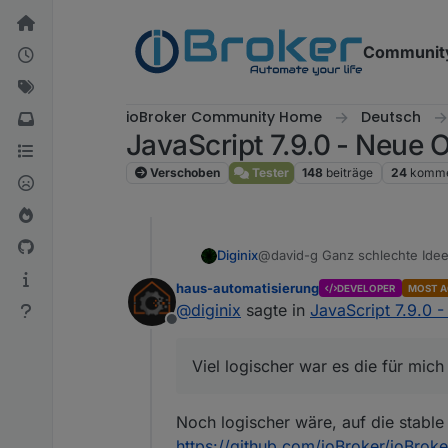
Weiter zum Inhalt
Communit
ioBroker Community Home
Deutsch
JavaScript 7.9.0 - Neue
Verschoben
Tester
148
beiträge
24
komme
Diginix
@david-g Ganz schlechte Idee 
und mit error logge ich nur se
haus-automatisierung
DEVELOPER
MOST A
auszukommentieren.
@
diginix
sagte in
JavaScript 7.9.0 
Offline
Viel logischer war es die für mi
Noch logischer wäre, auf die stabl
https://github.com/ioBroker/ioBr