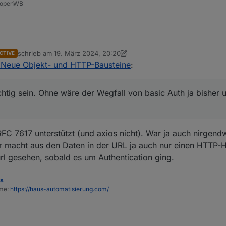
| openWB
schrieb am
19. März 2024, 20:20
CTIVE
zuletzt editiert von haus-automatisierung
- Neue Objekt- und HTTP-Bausteine
:
chtig sein. Ohne wäre der Wegfall von basic Auth ja bisher
 RFC 7617 unterstützt (und axios nicht). War ja auch nirgen
 macht aus den Daten in der URL ja auch nur einen HTTP-H
rl gesehen, sobald es um Authentication ging.
es
ome:
https://haus-automatisierung.com/