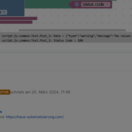
schrieb am
20. März 2024, 17:49
CTIVE
zuletzt editiert von
es
ome:
https://haus-automatisierung.com/