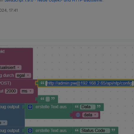
 in
JavaScript 7.9.0 - Neue Objekt- und HTTP-Bausteine
:
024, 17:41
sgabe ist sie encodiert:
 macht mich noch fertig :) 7.9.4 ist auf dem Weg