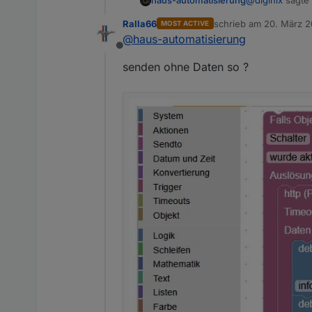
@
diginix
sagte
haus-automatisierung
Ralla66
schrieb am
20. März 2
MOST ACTIVE
zuletzt editiert von
@
haus-automatisierung
In der Logau
Offline
senden ohne Daten so ?
Diese Baustelle