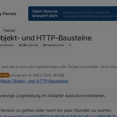
y Forum
Tester
 Objekt- und HTTP-Bausteine
ntatoren
41.5k
aufrufe
30
beobachtet
weil das ja auch alle Logmeldungen aller Skripte ausschaltet. Denn üb
hr selten. Viel logischer war es die für mich nervige Logmeldung im Ada
schrieb am
19. März 2024, 19:10
CTIVE
zuletzt editiert von haus-automatisierung
- Neue Objekt- und HTTP-Bausteine
:
ch nervige Logmeldung im Adapter auszukommentieren.
e Version zu gehen oder noch ein paar Stunden zu warten.
oker.javascript/commit/9f115afdfb16a54f67e2a62cc296b987