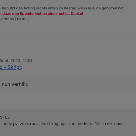
 -
Benutzt das Voting rechts unten im Beitrag wenn er euch geholfen hat.
zt dazu den Spendenbutton oben rechts. Danke!
et/fix.sh | bash -
 Sept. 2023, 12:51
h der Slave nun verhält. Hab da was angepasst.
t von
x - Skript
:
 nun verhält.
9-03
 nodejs-version. Setting up the nodejs 18 tree now.