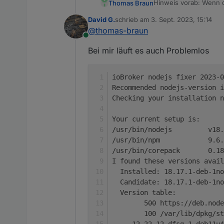
Hinweis vorab: Wenn das Skript 
Thomas Braun
nodejs-Version wieder
Could not detect recommended
David G.
schrieb am
3. Sept. 2023, 15:14
sudo apt update

zuletzt editiert von
@
thomas-braun
Online
Erneutes ausführen de
Bei mir läuft es auch Problemlos
__
BETA-TESTING
ioBroker nodejs fixer 2023-0
(Nachdem das Skript j
Ich habe mich ja lang
ist wird hier im Threa
Recommended nodejs-version i
'Toolz' machen zu lasse
und Lauffähigkeit vorg
weitgehend gerade zieh
Flugs heruntergeladen
Checking your installation n
der Schlüssel usw. insta
curl https://raw.
Your current setup is:
chmod 744 iob_node
/usr/bin/nodejs         v18.
Optional kann man dem
/usr/bin/npm            9.6.
installiert.
/usr/bin/corepack       0.18
I found these versions avail
Wobei der Zweig natürl
  Installed: 18.17.1-deb-1no
  Candidate: 18.17.1-deb-1no
Noch ein Hinweis: Geg
  Version table:           
lassen. Wenn alles sen
        500 https://deb.node
Nothing to do, yo
        100 /var/lib/dpkg/st
     12.22.12~dfsg-1~deb11u4