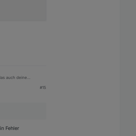
ioniert aber nicht
das auch deine
#15
icher zu schreiben
in Fehler