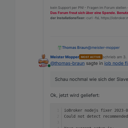
kein Support per PN! - Fragen im Forum stellen
Das Forum freut sich über eine Spende. Benut
der Installationsfixer:
curl -fsL https://iobroker.n
@
meister-mopper
Thomas Braun
Meister Mopper
schrieb am
3.
MOST ACTIVE
Schau nochmal wie sic
zuletzt editier
@
thomas-braun
sagte in
iob node fi
Online
Schau nochmal wie sich der Slave
Ok, jetzt wird geliefert:
ioBroker nodejs fixer 2023-0
Could not detect recommended