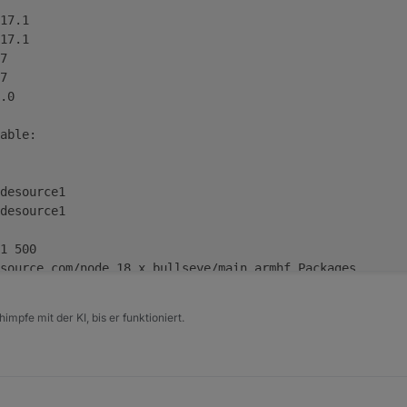
17.1
17.1
7
7
.0
able:
desource1
desource1
1 500
source.com/node_18.x bullseye/main armhf Packages
atus
 500
impfe mit der KI, bis er funktioniert.
raspberrypi.org/raspbian bullseye/main armhf Packages
tion seems to be correct