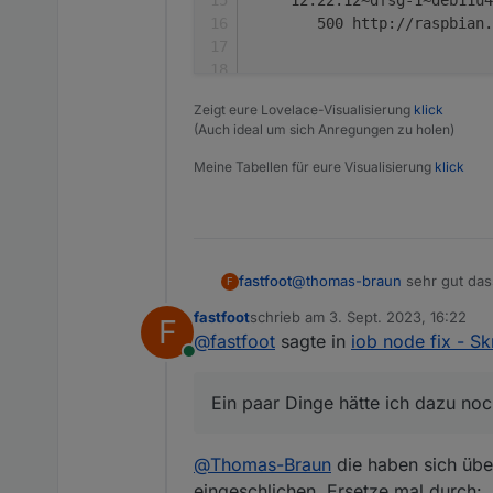
Also 2x 'nothing to do'
        500 http://raspbian.
(2x aber nur, wenn di
immer, für Multihost-S
Meinungen? Anregun
Wer da tiefer einsteig
https://forum.iobroke
Zeigt eure Lovelace-Visualisierung
klick
Nothing to 
do
, your installa
(Auch ideal um sich Anregungen zu holen)
Meine Tabellen für eure Visualisierung
klick
@
thomas-braun
sehr gut das
fastfoot
F
unermüdliche Arbeit hier lei
fastfoot
schrieb am
3. Sept. 2023, 16:22
F
Ein paar Dinge hätte ich da
zuletzt editiert von
@
fastfoot
sagte in
iob node fix - Sk
Online
Ein paar Dinge hätte ich dazu n
@
Thomas-Braun
die haben sich über
eingeschlichen. Ersetze mal durch: