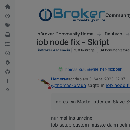
Weiter zum Inhalt
Communit
ioBroker Community Home
Deutsch
iob node fix - Skript
ioBroker Allgemein
198
beiträge
34
kommentatore
@
meister-mopper
Thomas Braun
Homoran
schrieb am
3. Sept. 2023, 12:07
Okay. Dann hab ich da
zuletzt editiert von
@
thomas-braun
sagte in
iob node fi
Master oder ein Slave 
Nicht stören
ob es ein Master oder ein Slave S
nur mal ins unreine;
iob setup custom müsste dann beim s