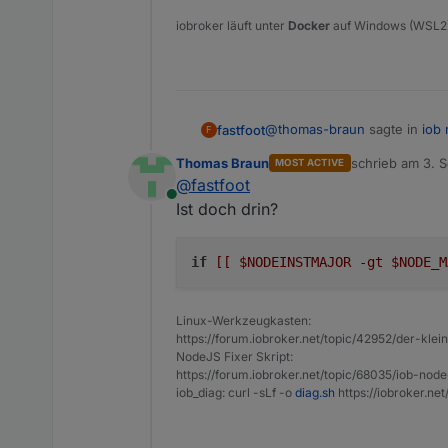
iobroker läuft unter
Docker
auf Windows (WSL2
@
thomas-braun
sagte in
iob 
fastfoot
F
Thomas Braun
schrieb am
3. S
MOST ACTIVE
zuletzt editiert 
@
fastfoot
Hab den Code an der Stell
Online
Ist doch drin?
hat aber nicht funktioniert 
if
[[ $NODEINSTMAJOR -gt $NODE_M
Linux-Werkzeugkasten:
https://forum.iobroker.net/topic/42952/der-kle
NodeJS Fixer Skript:
https://forum.iobroker.net/topic/68035/iob-node
iob_diag: curl -sLf -o
diag.sh
https://iobroker.ne