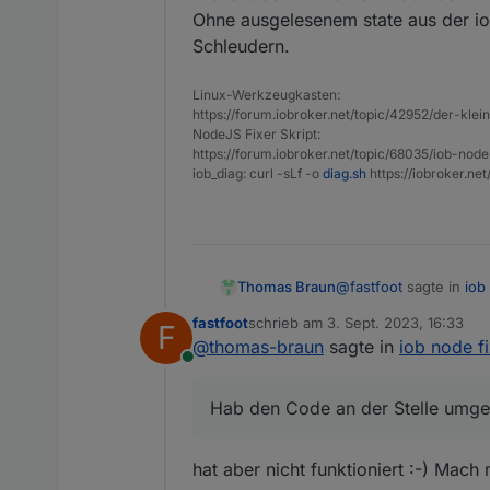
Ohne ausgelesenem state aus der i
Schleudern.
Linux-Werkzeugkasten:
https://forum.iobroker.net/topic/42952/der-kle
NodeJS Fixer Skript:
https://forum.iobroker.net/topic/68035/iob-node
iob_diag: curl -sLf -o
diag.sh
https://iobroker.ne
@
fastfoot
sagte in
iob
Thomas Braun
fastfoot
schrieb am
3. Sept. 2023, 16:33
F
zuletzt editiert von
@
thomas-braun
sagte in
iob node fi
die double-braces si
Online
Die sind auch schon ra
Hab den Code an der Stelle umges
Die ist aber im Moment
Ohne ausgelesenem st
hat aber nicht funktioniert :-) Mac