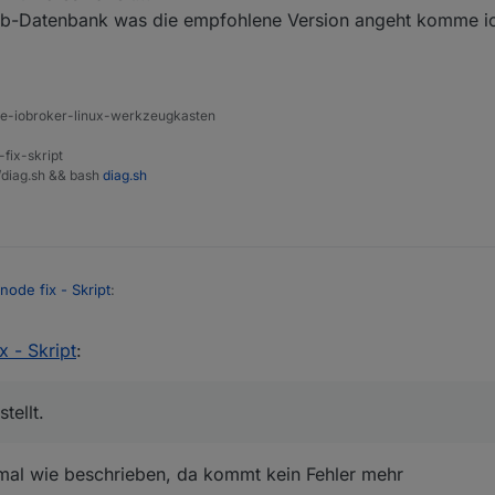
ob-Datenbank was die empfohlene Version angeht komme ic
ine-iobroker-linux-werkzeugkasten
-fix-skript
t/diag.sh && bash
diag.sh
 node fix - Skript
:
x - Skript
:
nd hier wichtig.
us. Hab den Code an der Stelle umgestellt.
tellt.
 noch der Punkt wo es hakelt...
ate aus der iob-Datenbank was die empfohlene Version angeht komme i
h mal wie beschrieben, da kommt kein Fehler mehr