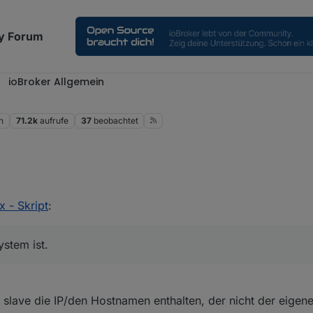
y Forum
ioBroker Allgemein
n
71.2k
aufrufe
37
beobachtet
s Problem, das ich noch nicht herausgefunden habe wie man zweifelsfre
x - Skript
:
System ist.
ystem ist.
lave die IP/den Hostnamen enthalten, der nicht der eigene 