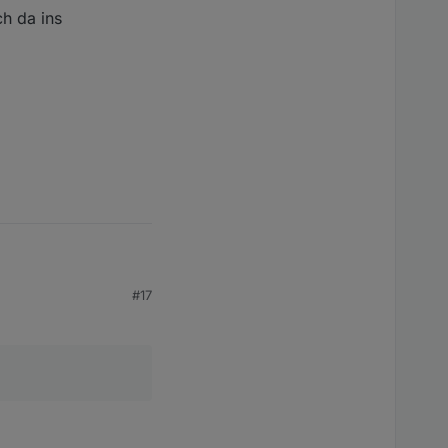
h da ins
#17
ch da ins Schleudern.