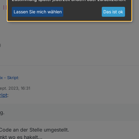
 || "$NODERECOMNF" = 1 ]]
Lassen Sie mich wählen
Das ist ok
)
x - Skript
:
ept. 2023, 16:31
von
ript
:
dazu noch anzumerken
ch über Nacht wohl aufgelöst :-) Aber in Zeile 254 hat sich noch ein Fe
g.
if [[ $NODEINSTMAJOR > $NODE_MAJOR || "$NODERECOMNF" = 1 ]]
ichtig.
ode an der Stelle umgestellt.
kt wo es hakelt...