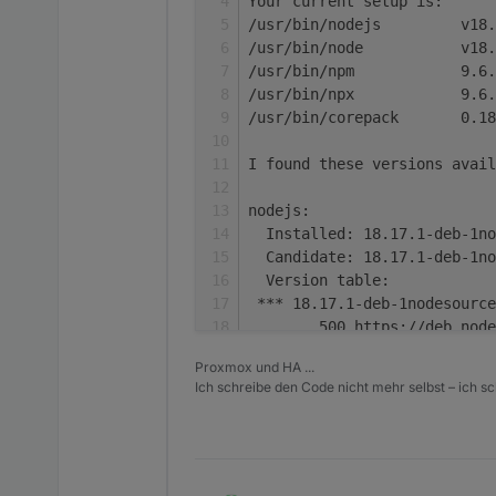
Your current setup is:
/usr/bin/nodejs         v18.
/usr/bin/node           v18.
/usr/bin/npm            9.6.
/usr/bin/npx            9.6.
/usr/bin/corepack       0.18
I found these versions avail
nodejs:
  Installed: 18.17.1-deb-1no
  Candidate: 18.17.1-deb-1no
  Version table:
 *** 18.17.1-deb-1nodesource
        500 https://deb.node
        100 /var/lib/dpkg/st
Proxmox und HA ...
     12.22.12~dfsg-1~deb11u4
Ich schreibe den Code nicht mehr selbst – ich sch
        500 http://raspbian.
Nothing to 
do
, your installa