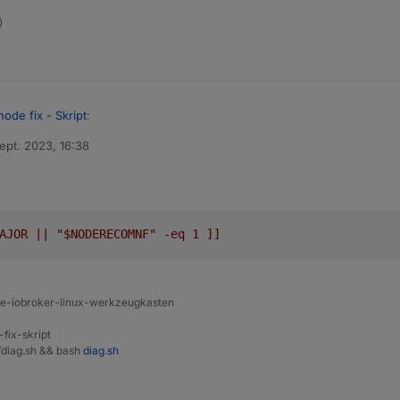
)
node fix - Skript
:
ept. 2023, 16:38
von
e umgestellt.
:-) Mach mal wie beschrieben, da kommt kein Fehler mehr
AJOR || "$NODERECOMNF" -eq 1 ]]
ine-iobroker-linux-werkzeugkasten
-fix-skript
t/diag.sh && bash
diag.sh