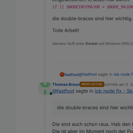
if [[ $NODEINSTMAJOR > $NODE_MAJOR
die double-braces sind hier wichtig.
Tolle Arbeit!
iobroker läuft unter
Docker
auf Windows (WSL2
@
fastfoot
sagte in
iob node fi
fastfoot
F
Thomas Braun
schrieb am
3. S
MOST ACTIVE
zuletzt editiert 
@
fastfoot
sagte in
iob node fix - Sk
Ein paar Dinge hätte ich 
Online
@
Thomas-Braun
die haben si
die double-braces sind hier wichti
Ersetze mal durch:
die double-braces sind hier w
Die sind auch schon raus. Hab den C
Tolle Arbeit!
Die ist aber im Moment noch der Pun