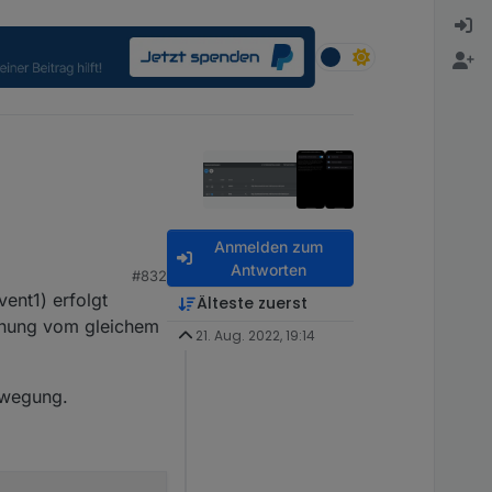
Anmelden zum
Antworten
#832
vent1) erfolgt
Älteste zuerst
ennung vom gleichem
21. Aug. 2022, 19:14
ewegung.