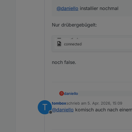
@
daniello
installier nochmal
Nur drübergebügelt:
noch false.
daniello
D
@
tombox
sagte
:
tombox
schrieb am
5. Apr. 2026, 15:09
T
zuletzt editiert von
Nur drübergebügelt:
@
daniello
installier nochma
@
daniello
komisch auch nach einem
Offline