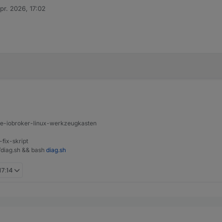
pr. 2026, 17:02
von
h hab per Git drüberinstalliert .. der Adapter macht einen Restart und d
pload gemacht?
h muss es verstehen ;-)
ine-iobroker-linux-werkzeugkasten
-fix-skript
t/diag.sh && bash
diag.sh
17:14