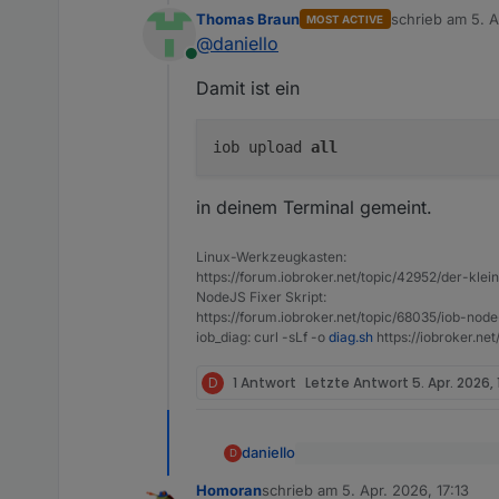
Thomas Braun
schrieb am
5. A
MOST ACTIVE
zuletzt editiert 
Was ist denn ein "Upload"? Ic
@
daniello
hast du einen u
@
daniello
False.
Online
Tue alles was hilft .. aber ic
Damit ist ein
iob upload
all
in deinem Terminal gemeint.
Linux-Werkzeugkasten:
https://forum.iobroker.net/topic/42952/der-kle
NodeJS Fixer Skript:
https://forum.iobroker.net/topic/68035/iob-node
iob_diag: curl -sLf -o
diag.sh
https://iobroker.ne
D
1 Antwort
Letzte Antwort
5. Apr. 2026, 
daniello
D
@
Homoran
sagte
:
Homoran
schrieb am
5. Apr. 2026, 17:13