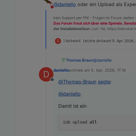
zuletzt editiert von
Was ist denn ein "Upload"? Ic
@
daniello
hast du einen u
@
daniello
oder ein Upload als Exper
False.
Nicht stören
Tue alles was hilft .. aber ic
kein Support per PN! - Fragen im Forum stellen
Das Forum freut sich über eine Spende. Benut
der Installationsfixer:
curl -fsL https://iobroker.n
D
1 Antwort
Letzte Antwort
5. Apr. 2026, 
@
daniello
Thomas Braun
daniello
schrieb am
5. Apr. 2026, 17:14
D
Damit ist ein
zuletzt editiert von
@
Thomas-Braun
sagte
:
Offline
@
daniello
in deinem Terminal ge
Damit ist ein
iob upload
all