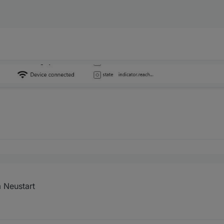
l
 Neustart