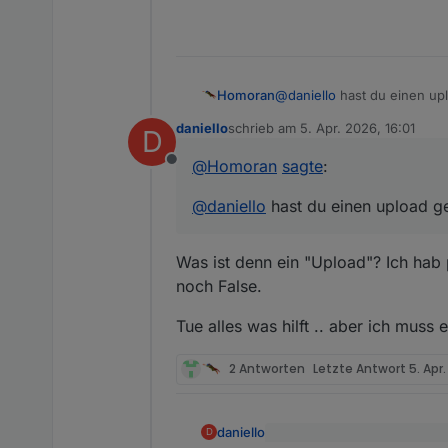
Homoran
@
daniello
hast du einen up
daniello
schrieb am
5. Apr. 2026, 16:01
D
zuletzt editiert von
@
Homoran
sagte
:
Offline
@
daniello
hast du einen upload 
Was ist denn ein "Upload"? Ich hab p
noch False.
Tue alles was hilft .. aber ich muss 
2 Antworten
Letzte Antwort
5. Apr
daniello
D
@
Homoran
sagte
: