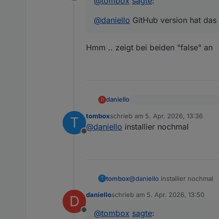
@
tombox
sagte
:
Offline
@
daniello
GitHub version hat das 
Hmm .. zeigt bei beiden "false" an
daniello
D
@
tombox
sagte
:
tombox
schrieb am
5. Apr. 2026, 13:36
T
zuletzt editiert von
Hmm .. zeigt bei beiden "fals
@
daniello
GitHub version h
@
daniello
installier nochmal
Offline
tombox
@
daniello
installier nochmal
T
daniello
schrieb am
5. Apr. 2026, 13:50
D
zuletzt editiert von
@
tombox
sagte
:
Offline