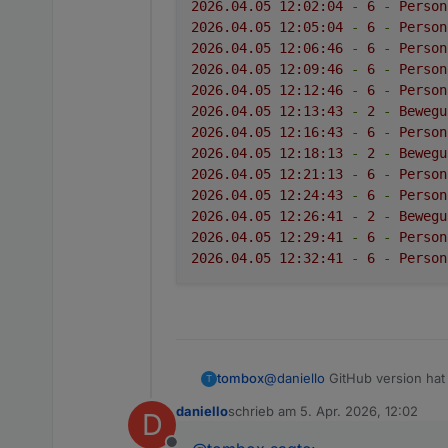
2026.04
.05
12
:02:04
-
6
-
Person
2026.04
.05
12
:05:04
-
6
-
Person
2026.04
.05
12
:06:46
-
6
-
Person
2026.04
.05
12
:09:46
-
6
-
Person
2026.04
.05
12
:12:46
-
6
-
Person
2026.04
.05
12
:13:43
-
2
-
Bewegu
2026.04
.05
12
:16:43
-
6
-
Person
2026.04
.05
12
:18:13
-
2
-
Bewegu
2026.04
.05
12
:21:13
-
6
-
Person
2026.04
.05
12
:24:43
-
6
-
Person
2026.04
.05
12
:26:41
-
2
-
Bewegu
2026.04
.05
12
:29:41
-
6
-
Person
2026.04
.05
12
:32:41
-
6
-
Person
tombox
@
daniello
GitHub version hat 
T
daniello
schrieb am
5. Apr. 2026, 12:02
D
zuletzt editiert von