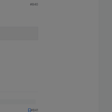
#840
as Objekt war noch
#841