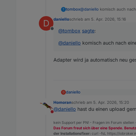
noch false.
tombox
@
daniello
komisch auch nach
T
daniello
schrieb am
5. Apr. 2026, 15:16
D
zuletzt editiert von
@
tombox
sagte
:
Offline
@
daniello
komisch auch nach ein
Adapter wird ja automatisch neu ges
daniello
D
@
tombox
sagte
:
Homoran
schrieb am
5. Apr. 2026, 15:20
zuletzt editiert von
Adapter wird ja automatisch 
@
daniello
komisch auch na
@
daniello
hast du einen upload ge
Nicht stören
kein Support per PN! - Fragen im Forum stellen
Das Forum freut sich über eine Spende. Benut
der Installationsfixer:
curl -fsL https://iobroker.n