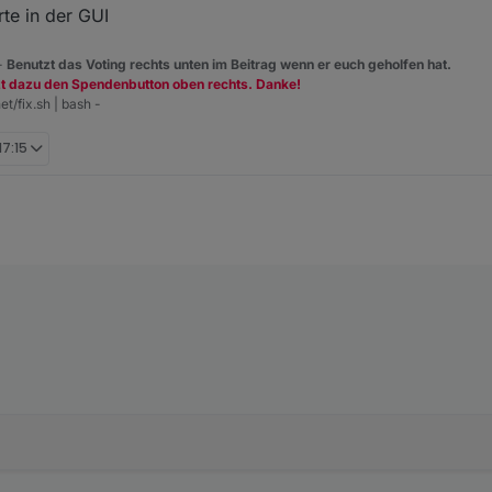
h hab per Git drüberinstalliert .. der Adapter macht einen Restart und d
pload gemacht?
te in der GUI
h muss es verstehen ;-)
 -
Benutzt das Voting rechts unten im Beitrag wenn er euch geholfen hat.
zt dazu den Spendenbutton oben rechts. Danke!
et/fix.sh | bash -
17:15
meint.