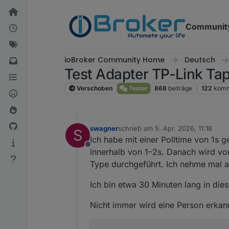
Weiter zum Inhalt
Communit
ioBroker Community Home
Deutsch
Test Adapter TP-Link Ta
Verschoben
Tester
868
beiträge
122
komm
swagner
schrieb am
5. Apr. 2026, 11:18
S
zuletzt editiert von
Ich habe mit einer Polltime von 1s ge
Offline
innerhalb von 1–2s. Danach wird v
Type durchgeführt. Ich nehme mal an
Ich bin etwa 30 Minuten lang in di
Nicht immer wird eine Person erka