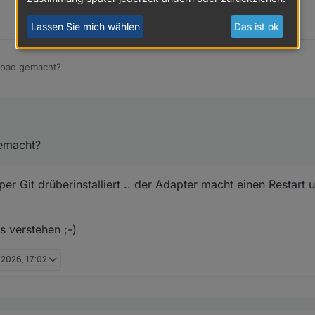
Lassen Sie mich wählen
Das ist ok
load gemacht?
gemacht?
er Git drüberinstalliert .. der Adapter macht einen Restart
es verstehen ;-)
. 2026, 17:02