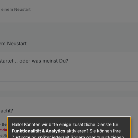
 einem Neustart
em Neustart
tartet .. oder was meinst Du?
neu gestartet .. oder was meinst Du?
ch einem Neustart
macht?
Hallo! Könnten wir bitte einige zusätzliche Dienste für
 -
Benutzt das Voting rechts unten im Beitrag wenn er euch geholfen hat.
zt dazu den Spendenbutton oben rechts. Danke!
Funktionalität & Analytics
aktivieren? Sie können Ihre
et/fix.sh | bash -
Zustimmung später jederzeit ändern oder zurückziehen.