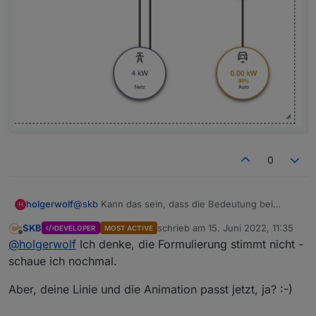
0
@
skb
Kann das sein, dass die Bedeutung bei
holgerwolf
H
deinen Haken immer andersrum ist?
SKB
schrieb am
15. Juni 2022, 11:35
DEVELOPER
MOST ACTIVE
Ich muss den Haken setzen damit negative Werte
zuletzt editiert von
Offline
@
holgerwolf
Ich denke, die Formulierung stimmt nicht -
als Einspeisung erkannt werden:
schaue ich nochmal.
Aber, deine Linie und die Animation passt jetzt, ja? :-)
bei: