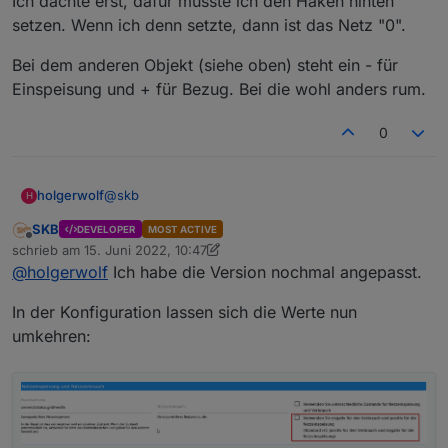
Ich dachte erst, dafür müsste ich den Haken hinten
setzen. Wenn ich denn setzte, dann ist das Netz "0".
Bei dem anderen Objekt (siehe oben) steht ein - für
Einspeisung und + für Bezug. Bei die wohl anders rum.
0
@
skb
holgerwolf
H
SKB
DEVELOPER
MOST ACTIVE
Ich hab mehrere Objekte mit Einspeisung/Bezug.
Offline
schrieb am
15. Juni 2022, 10:47
Habe auch schon mit den Einstellungen gespielt:
zuletzt editiert von SKB
@
holgerwolf
Ich habe die Version nochmal angepasst.
In der Konfiguration lassen sich die Werte nun
Dann sieht das gut aus:
umkehren: