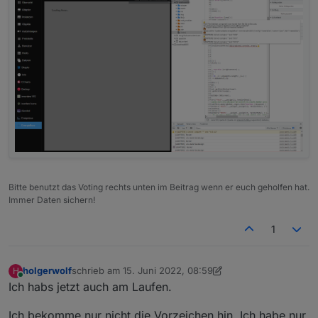
Bitte benutzt das Voting rechts unten im Beitrag wenn er euch geholfen hat.
Immer Daten sichern!
1
holgerwolf
schrieb am
15. Juni 2022, 08:59
H
zuletzt editiert von holgerwolf
Online
Ich habs jetzt auch am Laufen.
Ich bekomme nur nicht die Vorzeichen hin. Ich habe nur