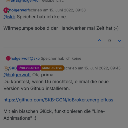
@
holgerwolf
Glaube ich :)
SKB
holgerwolf
schrieb am
15. Juni 2022, 09:38
H
Ich stelle es später auf Github - dann kannst Du nochmals
zuletzt editiert von
Online
@
skb
Speicher hab ich keine.
installieren und testen.
Eine Batterie benutzt Du nicht zufällig auch?
Wärmepumpe sobald der Handwerker mal Zeit hat ;-)
Oder, eine Wärmepumpe?
0
@
skb
Speicher hab ich keine.
holgerwolf
H
SKB
schrieb am
15. Juni 2022, 09:43
DEVELOPER
MOST ACTIVE
Wärmepumpe sobald der Handwerker mal Zeit hat
zuletzt editiert von
Offline
@
holgerwolf
Ok, prima.
;-)
Du könntest, wenn Du möchtest, einmal die neue
Version von Github installieren.
https://github.com/SKB-CGN/ioBroker.energiefluss
Mit ein bisschen Glück, funktionieren die "Line-
Adnimations" :)