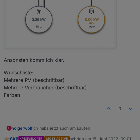
Ansonsten komm ich klar.
Wunschliste:
Mehrere PV (beschriftbar)
Mehrere Verbraucher (beschriftbar)
Farben
0
Ich habs jetzt auch am Laufen.
holgerwolf
H
SKB
schrieb am
15. Juni 2022, 09:01
DEVELOPER
MOST ACTIVE