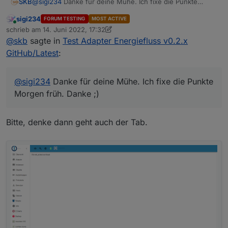
SKB
@
sigi234
Danke für deine Mühe. Ich fixe die Punkte
Morgen früh. Danke ;)
sigi234
FORUM TESTING
MOST ACTIVE
Online
schrieb am
14. Juni 2022, 17:32
zuletzt editiert von sigi234
@
skb
sagte in
Test Adapter Energiefluss v0.2.x
GitHub/Latest
:
@
sigi234
Danke für deine Mühe. Ich fixe die Punkte
Morgen früh. Danke ;)
Bitte, denke dann geht auch der Tab.