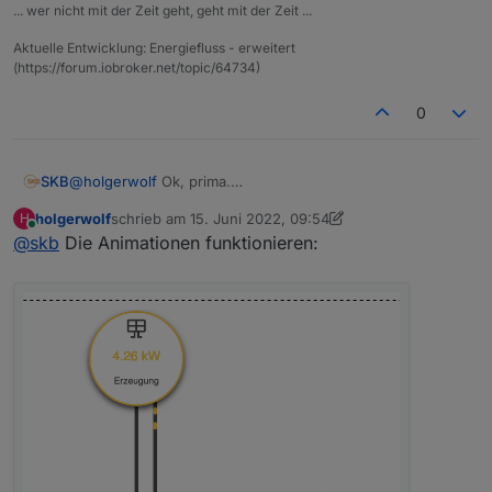
... wer nicht mit der Zeit geht, geht mit der Zeit ...
Aktuelle Entwicklung: Energiefluss - erweitert
(https://forum.iobroker.net/topic/64734)
0
@
holgerwolf
Ok, prima.
SKB
Du könntest, wenn Du möchtest, einmal die neue Version
holgerwolf
schrieb am
15. Juni 2022, 09:54
H
von Github installieren.
https://github.com/SKB-CGN/ioBroker.energiefluss
zuletzt editiert von holgerwolf
Online
@
skb
Die Animationen funktionieren:
Mit ein bisschen Glück, funktionieren die "Line-
Adnimations" :)