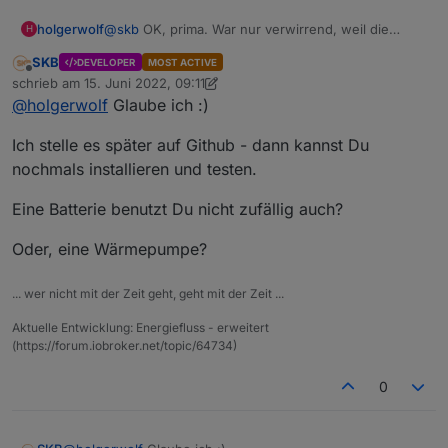
holgerwolf
@
skb
OK, prima. War nur verwirrend, weil die
H
Einspeisung gerade als Bezug angezeigt wird.
SKB
Ansonsten komm ich klar.
DEVELOPER
MOST ACTIVE
Offline
schrieb am
15. Juni 2022, 09:11
zuletzt editiert von SKB
Wunschliste:
@
holgerwolf
Glaube ich :)
Mehrere PV (beschriftbar)
Mehrere Verbraucher (beschriftbar)
Ich stelle es später auf Github - dann kannst Du
Farben
nochmals installieren und testen.
Eine Batterie benutzt Du nicht zufällig auch?
Oder, eine Wärmepumpe?
... wer nicht mit der Zeit geht, geht mit der Zeit ...
Aktuelle Entwicklung: Energiefluss - erweitert
(https://forum.iobroker.net/topic/64734)
0