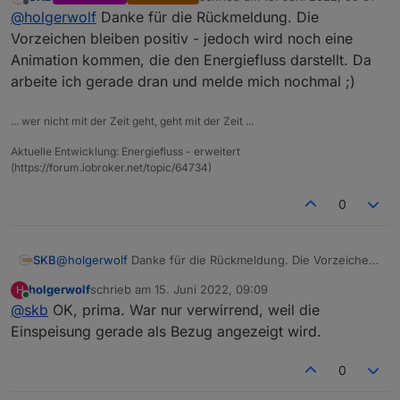
Ich bekomme nur nicht die Vorzeichen hin. Ich habe
zuletzt editiert von
Offline
@
holgerwolf
Danke für die Rückmeldung. Die
nur ein Feld für Einspeisung/Bezug. Negativ wenn
Einspeisung, Positv für Bezug. Sieht bei mir im
Vorzeichen bleiben positiv - jedoch wird noch eine
Moment so aus:
Animation kommen, die den Energiefluss darstellt. Da
arbeite ich gerade dran und melde mich nochmal ;)
... wer nicht mit der Zeit geht, geht mit der Zeit ...
Aktuelle Entwicklung: Energiefluss - erweitert
(https://forum.iobroker.net/topic/64734)
0
SKB
@
holgerwolf
Danke für die Rückmeldung. Die Vorzeichen
bleiben positiv - jedoch wird noch eine Animation
holgerwolf
schrieb am
15. Juni 2022, 09:09
H
kommen, die den Energiefluss darstellt. Da arbeite ich
zuletzt editiert von
Online
@
skb
OK, prima. War nur verwirrend, weil die
gerade dran und melde mich nochmal ;)
Einspeisung gerade als Bezug angezeigt wird.
0