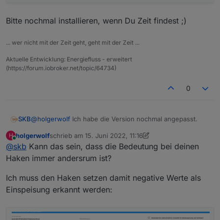
Bitte nochmal installieren, wenn Du Zeit findest ;)
... wer nicht mit der Zeit geht, geht mit der Zeit ...
Aktuelle Entwicklung: Energiefluss - erweitert
(https://forum.iobroker.net/topic/64734)
0
@
holgerwolf
Ich habe die Version nochmal angepasst.
SKB
Ich dachte erst, dafür müsste ich den Haken hinten
holgerwolf
schrieb am
15. Juni 2022, 11:16
H
In der Konfiguration lassen sich die Werte nun umkehren:
zuletzt editiert von holgerwolf
setzen. Wenn ich denn setzte, dann ist das Netz
Online
@
skb
Kann das sein, dass die Bedeutung bei deinen
"0".
Bei dem anderen Objekt (siehe oben) steht ein -
Haken immer andersrum ist?
für Einspeisung und + für Bezug. Bei die wohl
anders rum.
Ich muss den Haken setzen damit negative Werte als
Einspeisung erkannt werden:
Bitte nochmal installieren, wenn Du Zeit findest ;)