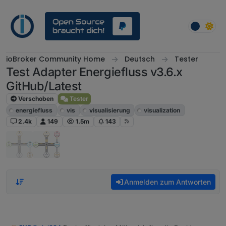
Weiter zum Inhalt
ioBroker Community Home
Deutsch
Tester
Test Adapter Energiefluss v3.6.x
GitHub/Latest
Verschoben
Tester
energiefluss
vis
visualisierung
visualization
2.4k
149
1.5m
143
Anmelden zum Antworten