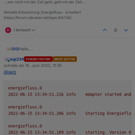
... wer nicht mit der Zeit geht, geht mit der Zeit ...
Aktuelle Entwicklung: Energiefluss - erweitert
ergibt:
(https://forum.iobroker.net/topic/64734)
H
1 Antwort
0
Hallo,
SKB
ich erstelle derzeit einen Adapter, der einen animierten
sigi234
FORUM TESTING
MOST ACTIVE
Energiefluss darstellen kann.
Hierzu sind im Admin-Interface die Datenpunkte der
Online
schrieb am
15. Juni 2022, 11:35
Möglich sind: Erzeugung, Bezug, Einspeisung,
jeweiligen Messeinrichtungen anzugeben.
zuletzt editiert von
@
skb
Hausverbrauch, Batterie- und Autoladung sowie ein frei
wählbarer Kreis.
energiefluss.0
2022-06-15 13:34:51.216	
info
Adapter
started
and
energiefluss.0
2022-06-15 13:34:51.206	
info
Starting
Energieflus
energiefluss.0
2022-06-15 13:34:51.189	
info
starting.
Version
0.