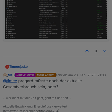
0
@
skb
Timee
T
SKB
schrieb am
23. Feb. 2023, 21:03
DEVELOPER
MOST ACTIVE
Hier die Datenpunkte, welcher der HM2 zur Verfügung
zuletzt editiert von
Offline
@
timee
pregard müsste doch der aktuelle
stellt:
Gesamtverbrauch sein, oder?
... wer nicht mit der Zeit geht, geht mit der Zeit ...
Aktuelle Entwicklung: Energiefluss - erweitert
(https://forum.iobroker.net/topic/64734)