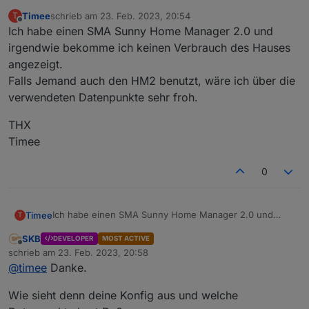
dies ist der neue Thread für die Support-Anfragen zu
Timee
schrieb am
23. Feb. 2023, 20:54
T
dem
Energiefluss - Adapter
.
Im
alten Thread
bitte weiterhin Fehler oder Wünsche
zuletzt editiert von
Offline
Ich habe einen SMA Sunny Home Manager 2.0 und
posten, die zur Entwicklung gehören.
Hier bitte nur Fragen besprechen, die die Benutzung, das
Vielen Dank!
irgendwie bekomme ich keinen Verbrauch des Hauses
Layout oder die Einrichtung des Adapters betreffen.
angezeigt.
Falls Jemand auch den HM2 benutzt, wäre ich über die
verwendeten Datenpunkte sehr froh.
THX
Timee
0
Ich habe einen SMA Sunny Home Manager 2.0 und
Timee
T
irgendwie bekomme ich keinen Verbrauch des Hauses
SKB
DEVELOPER
MOST ACTIVE
angezeigt.
THX
Offline
schrieb am
23. Feb. 2023, 20:58
Falls Jemand auch den HM2 benutzt, wäre ich über die
Timee
zuletzt editiert von
@
timee
Danke.
verwendeten Datenpunkte sehr froh.
Wie sieht denn deine Konfig aus und welche