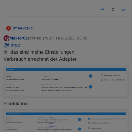
0
@
skb
Timee
T
Maxtor62
schrieb am
24. Feb. 2023, 08:08
M
Ich habe die Verbrauchsberechnung über "Erzeugung +
zuletzt editiert von
Offline
@
timee
Netz" aktiviert und folgendes eingestellt:
Ergebnis:
hi, das sind meine Einstellungen.
Verbrauch errechnet der Adapter.
Produktion