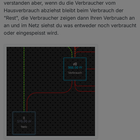
gefunden, dass man den gesamten Verbrauch (im
verstanden aber, wenn du die Verbraucher vom
default blau) anzeigen oder davon die einzelnen
Hausverbrauch abziehst bleibt beim Verbrauch der
dahinterhängenden Erzeuger (rot) abziehen lassen
"Rest", die Verbraucher zeigen dann Ihren Verbruach an
kann. Dann habe ich aber keinen Wert mehr für den
an und im Netz siehst du was entweder noch verbraucht
Gesamtverbrauch. Schick wäre es, wenn man in blau
den Gesamtverbrauch hat, aber dazu eine weitere
oder eingespeisst wird.
rote Kachel hat, die den "Restverbrauch" noch
darstellt. Geht das irgendwie? Ich hoffe ich habe mich
verständlich ausgedrückt :)