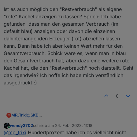
Ist es auch möglich den "Restverbrauch" als eigene
"rote" Kachel anzeigen zu lassen? Sprich: Ich habe
gefunden, dass man den gesamten Verbrauch (im
default blau) anzeigen oder davon die einzelnen
dahinterhängenden Erzeuger (rot) abziehen lassen
kann. Dann habe ich aber keinen Wert mehr für den
Gesamtverbrauch. Schick wäre es, wenn man in blau
den Gesamtverbrauch hat, aber dazu eine weitere rote
Kachel hat, die den "Restverbrauch" noch darstellt. Geht
das irgendwie? Ich hoffe ich habe mich verständlich
ausgedrückt :)
0
@
SKB
MP_Trixi
M
Hi, toller Adapter - danke schön dafür.
wendy2702
schrieb am
24. Feb. 2023, 11:18
Ist es auch möglich den "Restverbrauch" als eigene
zuletzt editiert von
Online
@
mp_trixi
Hundertprozent habe ich es vielleicht nicht
"rote" Kachel anzeigen zu lassen? Sprich: Ich habe