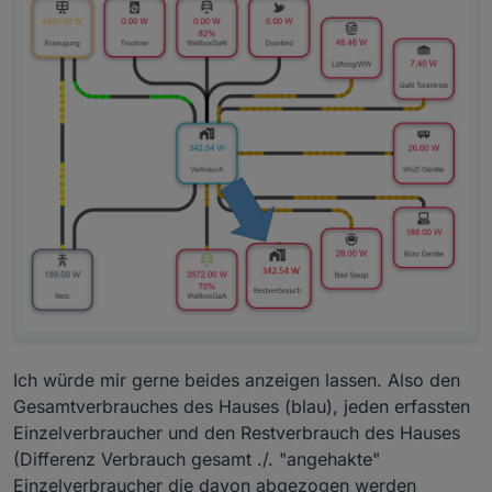
Hier aktuell Verbrauch vom Rest des Hauses ohne
die einzelnen Verbraucher 966Watt und 519Watt
Einspeisung.
Meinst du das?
Ich würde mir gerne beides anzeigen lassen. Also den
Gesamtverbrauches des Hauses (blau), jeden erfassten
Einzelverbraucher und den Restverbrauch des Hauses
(Differenz Verbrauch gesamt ./. "angehakte"
Einzelverbraucher die davon abgezogen werden