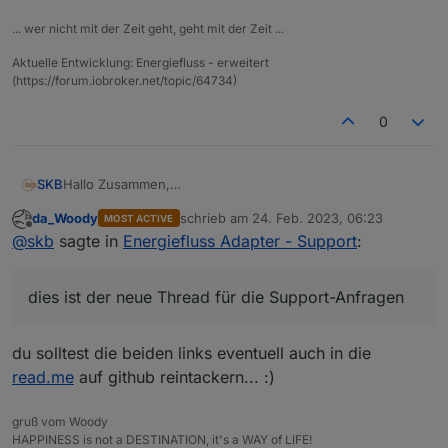
... wer nicht mit der Zeit geht, geht mit der Zeit ...
Aktuelle Entwicklung: Energiefluss - erweitert
(https://forum.iobroker.net/topic/64734)
0
Hallo Zusammen,
SKB
dies ist der neue Thread für die Support-Anfragen zu
da_Woody
schrieb am
24. Feb. 2023, 06:23
MOST ACTIVE
dem
Energiefluss - Adapter
.
Im
alten Thread
bitte weiterhin Fehler oder Wünsche
zuletzt editiert von
Offline
@
skb
sagte in
Energiefluss Adapter - Support
:
posten, die zur Entwicklung gehören.
Hier bitte nur Fragen besprechen, die die Benutzung, das
Vielen Dank!
Layout oder die Einrichtung des Adapters betreffen.
dies ist der neue Thread für die Support-Anfragen
du solltest die beiden links eventuell auch in die
read.me
auf github reintackern... :)
gruß vom Woody
HAPPINESS is not a DESTINATION, it's a WAY of LIFE!