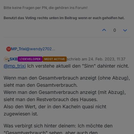
"angehakte" Einzelverbraucher die davon abgezogen
wieder den Gesamtwert. Das wäre so meine
Das könnte ich über einen einen eigenen DP und
Bitte keine Fragen per PN, die gehören ins Forum!
werden sollen). Somit hätte man beide Werte im Blick.
Zielvorstellung. Geht das?
entsprechenden Triggern realisieren. Müsste aber
dann das/die Skript/e bei jedem neuen
Benutzt das Voting rechts unten im Beitrag wenn er euch geholfen hat.
Einzelverbraucher anpassen.
0
@
wendy2702
MP_Trixi
M
fast :)
SKB
schrieb am
24. Feb. 2023, 11:37
DEVELOPER
MOST ACTIVE
denke ein Bild sagt mehr als 1000 Worte:
Ich würde mir gerne beides anzeigen lassen. Also den
zuletzt editiert von
Offline
@
mp_trixi
Ich verstehe aktuell den "Sinn" dahinter nicht.
Gesamtverbrauches des Hauses (blau), jeden
erfassten Einzelverbraucher und den Restverbrauch
Heute habe ich also nur noch den "Restverbrauch" in
Wenn man den Gesamtverbrauch anzeigt (ohne Abzug),
des Hauses (Differenz Verbrauch gesamt ./.
blau. Das in eine eigene rote Kachel und in blau
"angehakte" Einzelverbraucher die davon abgezogen
wieder den Gesamtwert. Das wäre so meine
Das könnte ich über einen einen eigenen DP und
sieht man den Gesamtverbrauch.
werden sollen). Somit hätte man beide Werte im Blick.
Zielvorstellung. Geht das?
entsprechenden Triggern realisieren. Müsste aber
Wenn man den Gesamtverbrauch anzeigt (mit Abzug),
dann das/die Skript/e bei jedem neuen
sieht man den Restverbrauch des Hauses.
Einzelverbraucher anpassen.
Also den Wert, der in den Kacheln quasi nicht
zugewiesen ist.
Was verbirgt sich hinter deinem: Ich möchte den
"Gesamtverbrauch" sehen, aber auch den