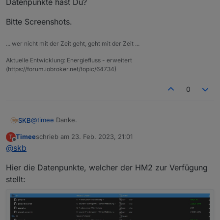
Datenpunkte hast Du?
Bitte Screenshots.
... wer nicht mit der Zeit geht, geht mit der Zeit ...
Aktuelle Entwicklung: Energiefluss - erweitert
(https://forum.iobroker.net/topic/64734)
0
@
timee
Danke.
SKB
Timee
schrieb am
23. Feb. 2023, 21:01
T
Wie sieht denn deine Konfig aus und welche Datenpunkte
zuletzt editiert von
Offline
@
skb
hast Du?
Bitte Screenshots.
Hier die Datenpunkte, welcher der HM2 zur Verfügung
stellt: