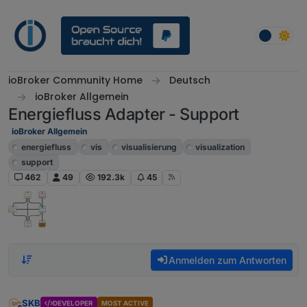
Weiter zum Inhalt
ioBroker Community Home
Deutsch
ioBroker Allgemein
Energiefluss Adapter - Support
ioBroker Allgemein
energiefluss
vis
visualisierung
visualization
support
462
49
192.3k
45
Anmelden zum Antworten
SKB
DEVELOPER
MOST ACTIVE