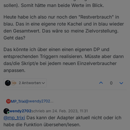
sollen). Somit hätte man beide Werte im Blick.
Heute habe ich also nur noch den "Restverbrauch" in
blau. Das in eine eigene rote Kachel und in blau wieder
den Gesamtwert. Das wäre so meine Zielvorstellung.
Geht das?
Das könnte ich über einen einen eigenen DP und
entsprechenden Triggern realisieren. Müsste aber dann
das/die Skript/e bei jedem neuen Einzelverbraucher
anpassen.
2 Antworten
0
@
wendy2702
MP_Trixi
M
fast :)
wendy2702
schrieb am
24. Feb. 2023, 11:31
denke ein Bild sagt mehr als 1000 Worte:
Ich würde mir gerne beides anzeigen lassen. Also den
zuletzt editiert von
Online
@
mp_trixi
Das kann der Adapter aktuell nicht oder ich
Gesamtverbrauches des Hauses (blau), jeden
erfassten Einzelverbraucher und den Restverbrauch
Heute habe ich also nur noch den "Restverbrauch" in
habe die Funktion übersehen/lesen.
des Hauses (Differenz Verbrauch gesamt ./.
blau. Das in eine eigene rote Kachel und in blau