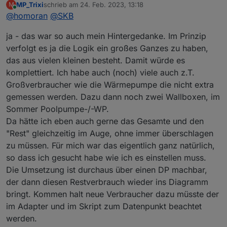
MP_Trixi
schrieb am
24. Feb. 2023, 13:18
M
zuletzt editiert von
Online
@
homoran
@
Was verbirgt sich hinter deinem: Ich möchte
SKB
den "Gesamtverbrauch" sehen, aber auch den
Ehrlich gesagt hatte ich diesen Wunsch auch.
Restverbrauch?
ja - das war so auch mein Hintergedanke. Im Prinzip
Begründung ist wahrscheinlich etwas komplex:
verfolgt es ja die Logik ein großes Ganzes zu haben,
Klar will ich den Gesamtverbrauch kennen/sehen.
Da wo ich keine Zähler habe bleibt mir nur der
das aus vielen kleinen besteht. Damit würde es
ich will aber auch erkennen wo (ungefähr) nach
Restverbrauch als Anhaltspunkt zu sehen wo auf
möglichen Stromfresserchen gesucht werden muss.
einmal die Last ansteigt.
komplettiert. Ich habe auch (noch) viele auch z.T.
Aber immer mal eben im Kopf die Einzellasten
Dazu habe ich über diverse Zwischenzähler und
überschlagen ist nicht so wirklich prickelnd.
Großverbraucher wie die Wärmepumpe die nicht extra
Messteckdosen die Suche etwas einschränken
@
skb
sagte in
Energiefluss Adapter - Support
:
gemessen werden. Dazu dann noch zwei Wallboxen, im
können.
Sommer Poolpumpe-/-WP.
Wenn Dir der Gesamtverbrauch wichtig ist,
Da hätte ich eben auch gerne das Gesamte und den
kannst du diesen im Verbrauch als "Wechsel-
"Rest" gleichzeitig im Auge, ohne immer überschlagen
Das ist doch ne richtig gute Idee!
Anzeige" nutzen.
zu müssen. Für mich war das eigentlich ganz natürlich,
Dafür benötigst Du dann einen eigenen DP.
so dass ich gesucht habe wie ich es einstellen muss.
Wobei ich da natürlich den selben DP nehmen kann,
der bei Hausverbrauch konfiguriert ist und von dem
Die Umsetzung ist durchaus über einen DP machbar,
die Einzellasten durch den Adapter subtrahiert
der dann diesen Restverbrauch wieder ins Diagramm
werden
bringt. Kommen halt neue Verbraucher dazu müsste der
im Adapter und im Skript zum Datenpunkt beachtet
werden.