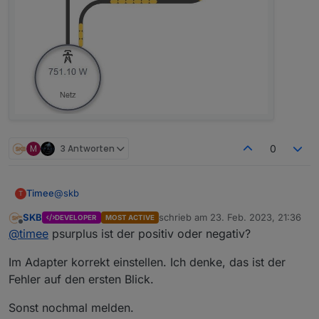
M
3 Antworten
0
@
skb
Timee
T
SKB
schrieb am
23. Feb. 2023, 21:36
DEVELOPER
MOST ACTIVE
Ich habe die Verbrauchsberechnung über "Erzeugung +
zuletzt editiert von
Offline
@
timee
psurplus ist der positiv oder negativ?
Netz" aktiviert und folgendes eingestellt:
Ergebnis:
Im Adapter korrekt einstellen. Ich denke, das ist der
Fehler auf den ersten Blick.
Sonst nochmal melden.