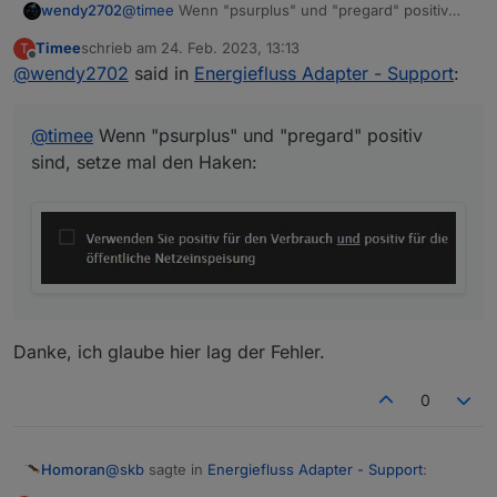
@
timee
Wenn "psurplus" und "pregard" positiv
wendy2702
sind, setze mal den Haken:
Timee
schrieb am
24. Feb. 2023, 13:13
T
zuletzt editiert von
Offline
@
wendy2702
said in
Energiefluss Adapter - Support
:
@
timee
Wenn "psurplus" und "pregard" positiv
sind, setze mal den Haken:
Danke, ich glaube hier lag der Fehler.
0
@
skb
sagte in
Energiefluss Adapter - Support
:
Homoran