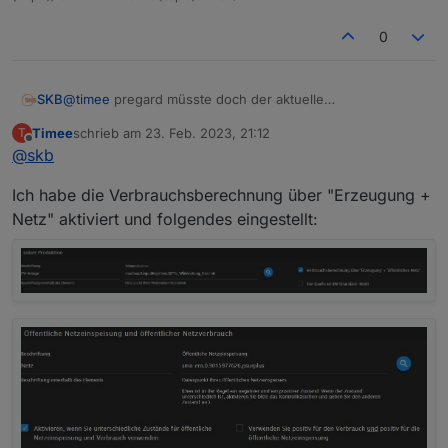
0
SKB
@
timee
pregard müsste doch der aktuelle
Gesamtverbrauch sein, oder?
Timee
schrieb am
23. Feb. 2023, 21:12
T
zuletzt editiert von
Offline
@
skb
Ich habe die Verbrauchsberechnung über "Erzeugung +
Netz" aktiviert und folgendes eingestellt: