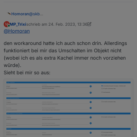
@
skb
Homoran
@
mp_trixi
klappt wunderbar:
MP_Trixi
schrieb am
24. Feb. 2023, 13:36
M
zuletzt editiert von MP_Trixi
Online
@
Homoran
den workaround hatte ich auch schon drin. Allerdings
funktioniert bei mir das Umschalten im Objekt nicht
(wobei ich es als extra Kachel immer noch vorziehen
würde).
Sieht bei mir so aus: