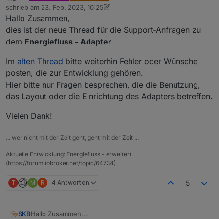
Offline
schrieb am
23. Feb. 2023, 10:25
zuletzt editiert von SKB
Hallo Zusammen,
dies ist der neue Thread für die Support-Anfragen zu
dem
Energiefluss - Adapter
.
Im
alten Thread
bitte weiterhin Fehler oder Wünsche
posten, die zur Entwicklung gehören.
Hier bitte nur Fragen besprechen, die die Benutzung,
das Layout oder die Einrichtung des Adapters betreffen.
Vielen Dank!
... wer nicht mit der Zeit geht, geht mit der Zeit ...
Aktuelle Entwicklung: Energiefluss - erweitert
(https://forum.iobroker.net/topic/64734)
T
M
R
4 Antworten
5
Hallo Zusammen,
SKB