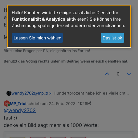
Hier aktuell Verbrauch vom Rest des Hauses ohne die
Hallo! Könnten wir bitte einige zusätzliche Dienste für
einzelnen Verbraucher 966Watt und 519Watt
Funktionalität & Analytics
aktivieren? Sie können Ihre
Einspeisung.
Zustimmung später jederzeit ändern oder zurückziehen.
Meinst du das?
Lassen Sie mich wählen
Das ist ok
Bitte keine Fragen per PN, die gehören ins Forum!
Benutzt das Voting rechts unten im Beitrag wenn er euch geholfen hat.
0
@
mp_trixi
Hundertprozent habe ich es vielleicht
wendy2702
nicht verstanden aber, wenn du die Verbraucher
MP_Trixi
schrieb am
24. Feb. 2023, 11:26
M
vom Hausverbrauch abziehst bleibt beim
zuletzt editiert von MP_Trixi
Online
@
wendy2702
Verbrauch der "Rest", die Verbraucher zeigen
dann Ihren Verbruach an an und im Netz siehst du
fast :)
was entweder noch verbraucht oder eingespeisst
denke ein Bild sagt mehr als 1000 Worte:
wird.