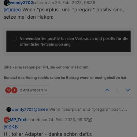
wendy2702
schrieb am
24. Feb. 2023, 08:36
Ich habe die Verbrauchsberechnung über "Erzeugung +
zuletzt editiert von
Online
@
timee
Wenn "psurplus" und "pregard" positiv sind,
Netz" aktiviert und folgendes eingestellt:
Ergebnis:
setze mal den Haken:
Bitte keine Fragen per PN, die gehören ins Forum!
Benutzt das Voting rechts unten im Beitrag wenn er euch geholfen hat.
M
T
2 Antworten
1
@
timee
Wenn "psurplus" und "pregard" positiv
wendy2702
sind, setze mal den Haken:
MP_Trixi
schrieb am
24. Feb. 2023, 09:37
M
zuletzt editiert von MP_Trixi
Online
@
SKB
Hi, toller Adapter - danke schön dafür.