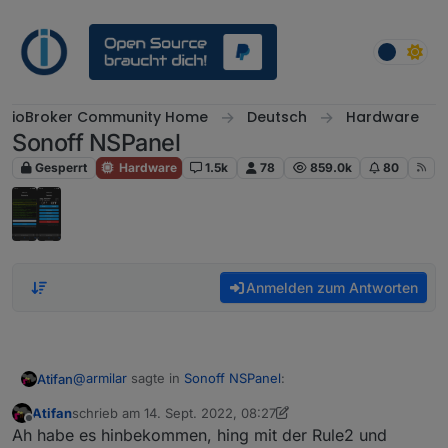
Weiter zum Inhalt
ioBroker Community Home
Deutsch
Hardware
Sonoff NSPanel
Gesperrt
Hardware
1.5k
78
859.0k
80
Anmelden zum Antworten
@
armilar
sagte in
Sonoff NSPanel
:
Atifan
Atifan
schrieb am
14. Sept. 2022, 08:27
zuletzt editiert von Atifan
Offline
panelRecvTopic
Ah habe es hinbekommen, hing mit der Rule2 und