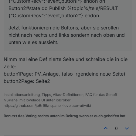
{"CustomRecv":"event,button1"} endon on
Button2#state do Publish %topic%/tele/RESULT
{"CustomRecv":"event,button2"} endon
Jetzt funktionieren die Buttons, aber sie scrollen
nicht nach rechts und links sondern nach oben und
unten wie es aussieht.
Nimm mal eine Definierte Seite und schreibe die in die
Zeile:
button1Page: PV_Anlage, (also irgendeine neue Seite)
button2Page: Seite2
Installationsanleitung, Tipps, Alias-Definitionen, FAQ für das Sonoff
NSPanel mit lovelace UI unter ioBroker
https://github.com/joBr99/nspanel-lovelace-ui/wiki
Benutzt das Voting rechts unten im Beitrag wenn er euch geholfen hat.
0