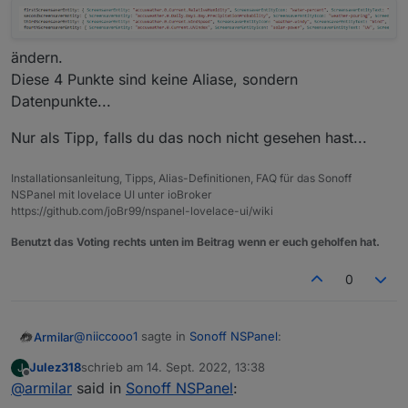
ändern.
Diese 4 Punkte sind keine Aliase, sondern
Datenpunkte...
Nur als Tipp, falls du das noch nicht gesehen hast...
Installationsanleitung, Tipps, Alias-Definitionen, FAQ für das Sonoff
NSPanel mit lovelace UI unter ioBroker
https://github.com/joBr99/nspanel-lovelace-ui/wiki
Benutzt das Voting rechts unten im Beitrag wenn er euch geholfen hat.
0
@
niiccooo1
sagte in
Sonoff NSPanel
:
Armilar
Julez318
schrieb am
14. Sept. 2022, 13:38
J
zuletzt editiert von
Offline
@
armilar
said in
@
jens-wozny
Sonoff NSPanel
:
Kurze Frage dazu: Könnte man einen Button für