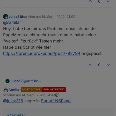
0
Julez318
schrieb am
14. Sept. 2022, 14:09
J
zuletzt editiert von
Offline
@
Armilar
Hey, habe bei mir das Problem, dass ich bei der
PageMedia nicht mehr raus komme. habe keine
"weiter", "zurück" Tasten mehr.
Habe das Script wie hier
https://forum.iobroker.net/post/792794
angepasst.
0
Julez318
@
Armilar
J
Hey, habe bei mir das Problem, dass ich bei der
Armilar
MOST ACTIVE
FORUM TESTING
PageMedia nicht mehr raus komme. habe keine
Offline
schrieb am
14. Sept. 2022, 14:44
"weiter", "zurück" Tasten mehr.
zuletzt editiert von Armilar
@
julez318
sagte in
Sonoff NSPanel
:
Habe das Script wie hier
https://forum.iobroker.net/post/792794
angepasst.
@
Armilar