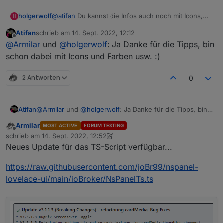
@
atifan
Du kannst die Infos auch noch mit Icons,
holgerwolf
H
Farben und Einheiten versehen:
Atifan
schrieb am
14. Sept. 2022, 12:12
zuletzt editiert von
Offline
@
Armilar
und
@
holgerwolf
: Ja Danke für die Tipps, bin
schon dabei mit Icons und Farben usw. :)
2 Antworten
0
Atifan
@
Armilar
und
@
holgerwolf
: Ja Danke für die Tipps, bin
schon dabei mit Icons und Farben usw. :)
Armilar
MOST ACTIVE
FORUM TESTING
Offline
schrieb am
14. Sept. 2022, 12:52
zuletzt editiert von Armilar
Neues Update für das TS-Script verfügbar...
https://raw.githubusercontent.com/joBr99/nspanel-
lovelace-ui/main/ioBroker/NsPanelTs.ts