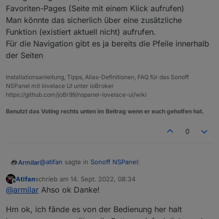
Favoriten-Pages (Seite mit einem Klick aufrufen)
Man könnte das sicherlich über eine zusätzliche
Funktion (existiert aktuell nicht) aufrufen.
Für die Navigation gibt es ja bereits die Pfeile innerhalb
der Seiten
Installationsanleitung, Tipps, Alias-Definitionen, FAQ für das Sonoff
NSPanel mit lovelace UI unter ioBroker
https://github.com/joBr99/nspanel-lovelace-ui/wiki
Benutzt das Voting rechts unten im Beitrag wenn er euch geholfen hat.
0
@
atifan
sagte in
Sonoff NSPanel
:
Armilar
Atifan
schrieb am
14. Sept. 2022, 08:34
zuletzt editiert von
Offline
@
armilar
sagte in
Sonoff NSPanel
:
@
armilar
Ahso ok Danke!
Versuche mal direkt:
Hm ok, ich fände es von der Bedienung her halt
panelRecvTopic