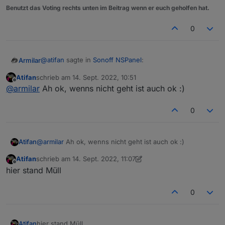
Benutzt das Voting rechts unten im Beitrag wenn er euch geholfen hat.
0
@
atifan
sagte in
Sonoff NSPanel
:
Armilar
Atifan
schrieb am
14. Sept. 2022, 10:51
zuletzt editiert von
Offline
@
armilar
Ahso ok Danke!
@
armilar
Ah ok, wenns nicht geht ist auch ok :)
nicht wirklich ;-)
Hm ok, ich fände es von der Bedienung her halt
0
bequem wenn man über die Buttons einfach links
und rechts Scrollen könnte, so wie mit den
Die erforderlichen Ereignisse aus dem Panel sind
Pfeilen.
Atifan
@
armilar
Ah ok, wenns nicht geht ist auch ok :)
Ist das großer Aufwand zu programmieren?
"event,buttonPress2,cardMedia,bPrev"

Atifan
schrieb am
14. Sept. 2022, 11:07
Wenn die stattdessen in der HandleButtonEvent
zuletzt editiert von Atifan
Offline
hier stand Müll
aufgerufen werden, dann machen die das auch.
Also:
0
zum Beispiel
Atifan
hier stand Müll