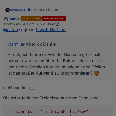
@
armilar
Ahso ok Danke!
Atifan
Armilar
MOST ACTIVE
FORUM TESTING
Hm ok, ich fände es von der Bedienung her halt
Offline
schrieb am
14. Sept. 2022, 08:47
bequem wenn man über die Buttons einfach links und
zuletzt editiert von Armilar
@
atifan
sagte in
Sonoff NSPanel
:
rechts Scrollen könnte, so wie mit den Pfeilen.
Ist das großer Aufwand zu programmieren?
@
armilar
Ahso ok Danke!
Hm ok, ich fände es von der Bedienung her halt
bequem wenn man über die Buttons einfach links
und rechts Scrollen könnte, so wie mit den Pfeilen.
Ist das großer Aufwand zu programmieren?
nicht wirklich ;-)
Die erforderlichen Ereignisse aus dem Panel sind
"event,buttonPress2,cardMedia,bPrev"