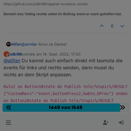
https://github.com/joBr99/nspanel-lovelace-ui/wiki
Benutzt das Voting rechts unten im Beitrag wenn er euch geholfen hat.
0
@
armilar
Ahso ok Danke!
Atifan
joBr99
schrieb am
14. Sept. 2022, 17:50
J
Hm ok, ich fände es von der Bedienung her halt
zuletzt editiert von
Offline
@
atifan
Du kannst auch einfach direkt mit tasmota die
bequem wenn man über die Buttons einfach links und
rechts Scrollen könnte, so wie mit den Pfeilen.
events für links und rechts senden, dann musst du
Ist das großer Aufwand zu programmieren?
nichts an dem Skript anpassen.
Rule2 on Button1#state do Publish tele/%topic%/RESULT
{"CustomRecv":"event,buttonPress2,hwbtn,bPrev"} endon
on Button2#state do Publish tele/%topic%/RESULT
1449 von 1548
{"CustomRecv":"event,buttonPress2,hwbtn,bNext"} endon
Rule2 1