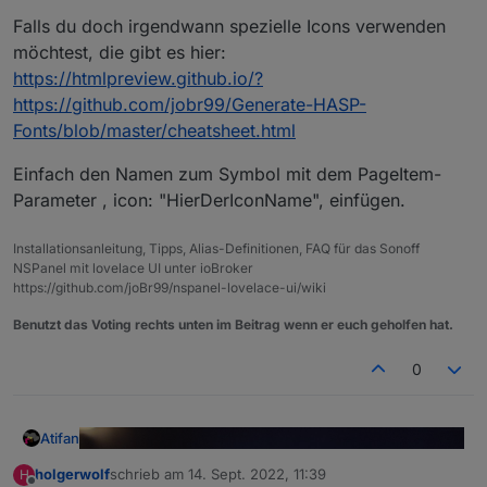
Falls du doch irgendwann spezielle Icons verwenden
möchtest, die gibt es hier:
https://htmlpreview.github.io/?
https://github.com/jobr99/Generate-HASP-
Fonts/blob/master/cheatsheet.html
Einfach den Namen zum Symbol mit dem PageItem-
Parameter , icon: "HierDerIconName", einfügen.
Installationsanleitung, Tipps, Alias-Definitionen, FAQ für das Sonoff
NSPanel mit lovelace UI unter ioBroker
https://github.com/joBr99/nspanel-lovelace-ui/wiki
Benutzt das Voting rechts unten im Beitrag wenn er euch geholfen hat.
0
Atifan
holgerwolf
schrieb am
14. Sept. 2022, 11:39
H
zuletzt editiert von