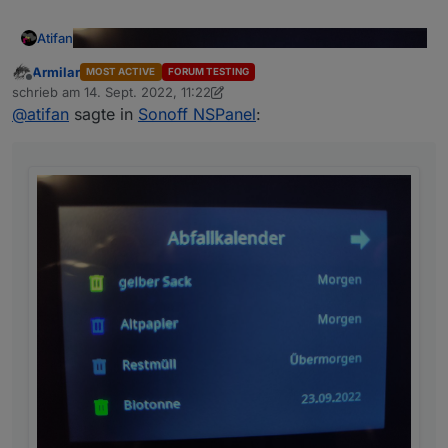
Atifan
Armilar
MOST ACTIVE
FORUM TESTING
Offline
schrieb am
14. Sept. 2022, 11:22
zuletzt editiert von Armilar
@
atifan
sagte in
Sonoff NSPanel
: