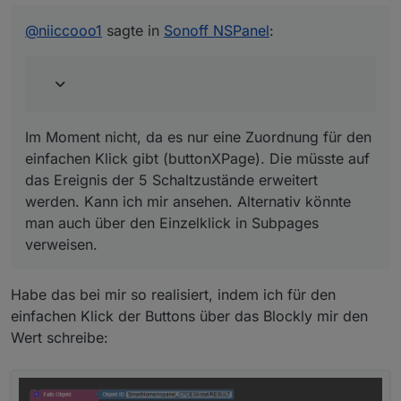
Im Moment nicht, da es nur eine Zuordnung für den
Multipress verwenden und den anderen um sich
einfachen Klick gibt (buttonXPage). Die müsste auf das
@
niiccooo1
sagte in
Sonoff NSPanel
:
Favoritenpages anzeigen zu lassen?
Ereignis der 5 Schaltzustände erweitert werden. Kann
ich mir ansehen. Alternativ könnte man auch über den
Einzelklick in Subpages verweisen.
Im Moment nicht, da es nur eine Zuordnung für den
einfachen Klick gibt (buttonXPage). Die müsste auf
das Ereignis der 5 Schaltzustände erweitert
werden. Kann ich mir ansehen. Alternativ könnte
man auch über den Einzelklick in Subpages
verweisen.
Habe das bei mir so realisiert, indem ich für den
einfachen Klick der Buttons über das Blockly mir den
Wert schreibe: