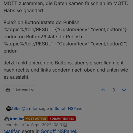
MQTT zusammen, die Daten kamen falsch an im MQTT.
Habs so geändert
 panelRecvTopic: 'mqtt.0.NsPanel.tele.RESULT', 
Rule2 on Button1#state do Publish
%topic%/tele/RESULT {"CustomRecv":"event,button1"}
endon on Button2#state do Publish
%topic%/tele/RESULT {"CustomRecv":"event,button2"}
endon
Jetzt funktionieren die Buttons, aber sie scrollen nicht
nach rechts und links sondern nach oben und unten wie
es aussieht.
1 Antwort
0
@
armilar
sagte in
Sonoff NSPanel
:
Atifan
Armilar
MOST ACTIVE
FORUM TESTING
Offline
panelRecvTopic
schrieb am
14. Sept. 2022, 08:31
zuletzt editiert von Armilar
@
atifan
sagte in
Sonoff NSPanel
: