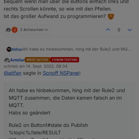
bequem wenn man über die Buttons einfach links und
Rule2 on Button1#state do Publish NSPanel/tele
rechts Scrollen könnte, so wie mit den Pfeilen.
 panelRecvTopic: 'mqtt.0.NsPanel.tele.RESULT
Die Rule2 ist nicht zum Scrollen der links/rechts Seiten-
Ist das großer Aufwand zu programmieren?
Navigation gedacht, sondern zum visualisieren von
Favoriten-Pages (Seite mit einem Klick aufrufen)
J
2 Antworten
0
Man könnte das sicherlich über eine zusätzliche
Funktion (existiert aktuell nicht) aufrufen.
Für die Navigation gibt es ja bereits die Pfeile innerhalb
Ah habe es hinbekommen, hing mit der Rule2 und MQTT
Atifan
der Seiten
zusammen, die Daten kamen falsch an im MQTT.
Armilar
MOST ACTIVE
FORUM TESTING
Habs so geändert
Rule2 on Button1#state do Publish %topic%/tele/RESULT
Offline
schrieb am
14. Sept. 2022, 08:34
{"CustomRecv":"event,button1"} endon on
zuletzt editiert von
@
atifan
sagte in
Sonoff NSPanel
:
Button2#state do Publish %topic%/tele/RESULT
Jetzt funktionieren die Buttons, aber sie scrollen nicht
{"CustomRecv":"event,button2"} endon
nach rechts und links sondern nach oben und unten wie
es aussieht.
Ah habe es hinbekommen, hing mit der Rule2 und
MQTT zusammen, die Daten kamen falsch an im
MQTT.
Habs so geändert
Rule2 on Button1#state do Publish
%topic%/tele/RESULT