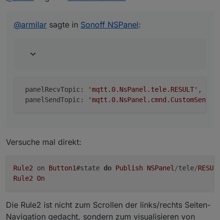
 panelRecvTopic: 'mqtt.0.NsPanel.tele.RESULT', 
@
armilar
sagte in
Sonoff NSPanel
:
 panelRecvTopic: 
'mqtt.0.NsPanel.tele.RESULT'
,    
 panelSendTopic: 
'mqtt.0.NsPanel.cmnd.CustomSend'
,
Versuche mal direkt:
Rule2
 on 
Button1
#state 
do
Publish
NSPanel
/
tele
/
RESUL
Rule2
On
Die Rule2 ist nicht zum Scrollen der links/rechts Seiten-
Navigation gedacht, sondern zum visualisieren von