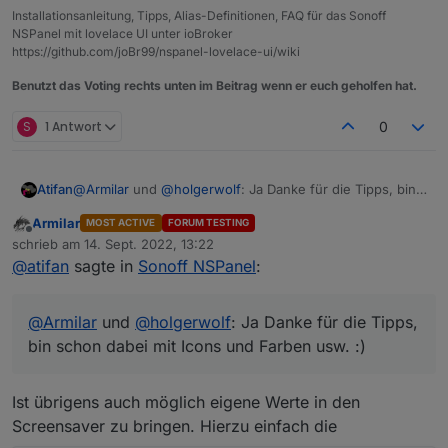
Installationsanleitung, Tipps, Alias-Definitionen, FAQ für das Sonoff
NSPanel mit lovelace UI unter ioBroker
https://github.com/joBr99/nspanel-lovelace-ui/wiki
Benutzt das Voting rechts unten im Beitrag wenn er euch geholfen hat.
S
1 Antwort
0
Atifan
@
Armilar
und
@
holgerwolf
: Ja Danke für die Tipps, bin
schon dabei mit Icons und Farben usw. :)
Armilar
MOST ACTIVE
FORUM TESTING
Offline
schrieb am
14. Sept. 2022, 13:22
zuletzt editiert von
@
atifan
sagte in
Sonoff NSPanel
:
@
Armilar
und
@
holgerwolf
: Ja Danke für die Tipps,
bin schon dabei mit Icons und Farben usw. :)
Ist übrigens auch möglich eigene Werte in den
Screensaver zu bringen. Hierzu einfach die