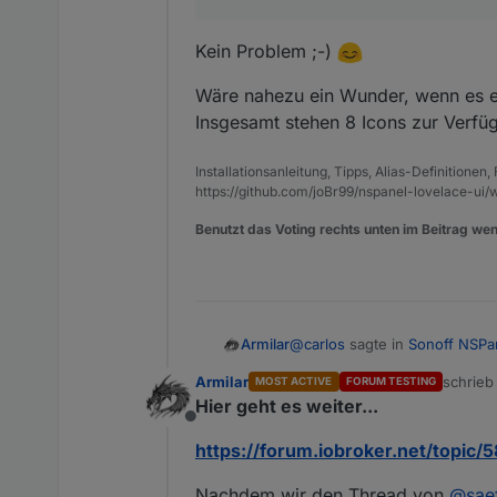
Kein Problem ;-)
Wäre nahezu ein Wunder, wenn es ei
Insgesamt stehen 8 Icons zur Verfüg
Installationsanleitung, Tipps, Alias-Definitionen
https://github.com/joBr99/nspanel-lovelace-ui/w
Benutzt das Voting rechts unten im Beitrag wen
@
carlos
sagte in
Sonoff NSPa
Armilar
Armilar
schrie
MOST ACTIVE
FORUM TESTING
zuletzt 
Hier geht es weiter...
@
armilar
Offline
Ok, jetzt habe ich es verst
Kein Problem ;-)
Das sind Indikatoren die i
https://forum.iobroker.net/topic/
Sorry für das Misverständni
Wäre nahezu ein Wunder, wenn
Nachdem wir den Thread von
@
sae