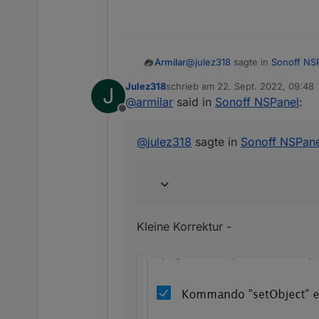
fortsetzten. Ich werde noch 
VG
und den vorhandenen Tutorial
Armilar
@
julez318
sagte in
Sonoff NS
Armilar
Julez318
schrieb am
22. Sept. 2022, 09:48
J
zuletzt editiert von
@
armilar
said in
Sonoff NSPanel
:
@
Armilar
Offline
Bei mir funktioniert die Alia
Kleine Korrektur -
Habe mir den code kopiert, a
@
julez318
sagte in
Sonoff NSPane
Muss ich hier für JavaScrip
Kleine Korrektur -