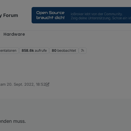
y Forum
Hardware
ntatoren
858.6k
aufrufe
80
beobachtet
n.
b am
20. Sept. 2022, 18:52
inblenden muss.
editiert von Armilar
lenden muss.