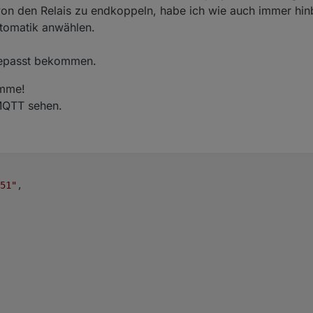
 von den Relais zu endkoppeln, habe ich wie auch immer h
tomatik anwählen.
gepasst bekommen.
omme!
MQTT sehen.
51"
,