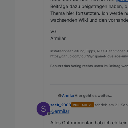
Insgesamt stehen 8 Icons zur
Beiträge dazu beigetragen haben, da
Thema hier fortsetzten. Ich werde 
wachsenden Wiki und den vorhanden
VG
Armilar
Installationsanleitung, Tipps, Alias-Definitionen
https://github.com/joBr99/nspanel-lovelace-ui/w
Benutzt das Voting rechts unten im Beitrag wen
Hier geht es weiter...
Armilar
saeft_2003
schrieb am
21. Sep
MOST ACTIVE
S
https://forum.iobroker.net/t
zuletzt editiert von
@
armilar
Offline
Nachdem wir den Thread vo
Alles Gut momentan hab ich eh kein
dazu beigetragen haben, dass