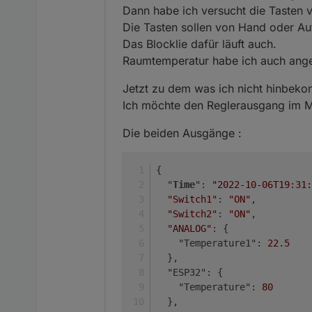
Dann habe ich versucht die Tasten
Die Tasten sollen von Hand oder Au
Das Blocklie dafür läuft auch.
Raumtemperatur habe ich auch an
Jetzt zu dem was ich nicht hinbek
Ich möchte den Reglerausgang im 
Die beiden Ausgänge :
{
  "
Time
": 
"2022-10-06T19:31:
"Switch1"
: 
"ON"
,
"Switch2"
: 
"ON"
,
"ANALOG"
: {
    "Temperature1": 
22.5
  },
  "ESP32": {
    "Temperature": 
80
  },