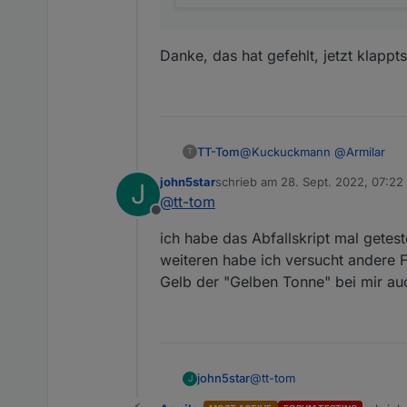
Danke, das hat gefehlt, jetzt klappts
@
Kuckuckmann
@
Armilar
TT-Tom
T
john5star
schrieb am
28. Sept. 2022, 07:22
J
Hi,
zuletzt editiert von
@
tt-tom
Offline
ich habe das Abfallscript jet
ich habe das Abfallskript mal getest
müssen die Werte/Parameter e
es funktioniert kommt es dann
weiteren habe ich versucht andere F
Gelb der "Gelben Tonne" bei mir au
Spoiler
@
tt-tom
john5star
J