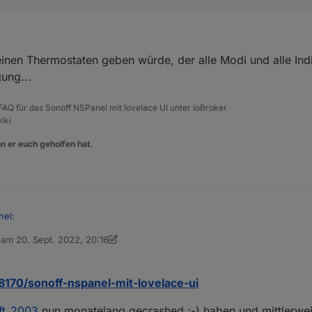
nen Thermostaten geben würde, der alle Modi und alle Indik
ung...
, FAQ für das Sonoff NSPanel mit lovelace UI unter ioBroker
iki
n er euch geholfen hat.
nel
:
b am
20. Sept. 2022, 20:16
editiert von Armilar
anden.
ch einblenden muss.
58170/sonoff-nspanel-mit-lovelace-ui
s.
 es einen Thermostaten geben würde, der alle Modi und alle Indikator
ft_2003
nun monatelang gecrashed ;-) haben und mittlerwei