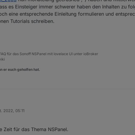
 Verfügung...
ss es Einsteiger immer schwerer haben den Inhalten zu folg
noch eine entsprechende Einleitung formulieren und entspre
en Tutorials schreiben.
, FAQ für das Sonoff NSPanel mit lovelace UI unter ioBroker
iki
n er euch geholfen hat.
t. 2022, 05:11
opic/58170/sonoff-nspanel-mit-lovelace-ui
n
@
saeft_2003
nun monatelang gecrashed ;-) haben und mittlerweile auc
e Zeit für das Thema NSPanel.
 es Einsteiger immer schwerer haben den Inhalten zu folgen, sollten wi