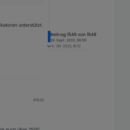
atoren unterstützt.
Beitrag 1546 von 1548
28. Sept. 2022, 08:55
6. Okt. 2022, 18:10
#1542
en unterstützt.
le auch über 1500