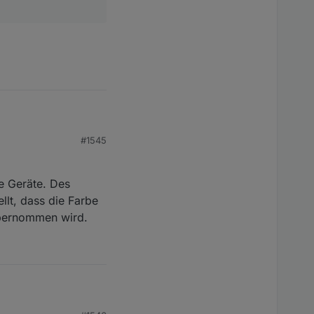
#1545
. erstellt. Im Kopf
ne Geräte. Des
cript mal testen, wenn
llt, dass die Farbe
übernommen wird.