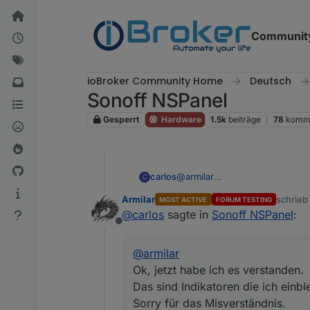
Weiter zum Inhalt
Communit
ioBroker Community Home
Deutsch
Sonoff NSPanel
Gesperrt
Hardware
1.5k
beiträge
78
komme
carlos
@
armilar
C
Ok, jetzt habe ich es verstande
Armilar
schrie
MOST ACTIVE
FORUM TESTING
Das sind Indikatoren die ich e
zuletzt 
@
carlos
sagte in
Sonoff NSPanel
:
Sorry für das Misverständnis.
Offline
@
armilar
Ok, jetzt habe ich es verstanden.
Das sind Indikatoren die ich einb
Sorry für das Misverständnis.