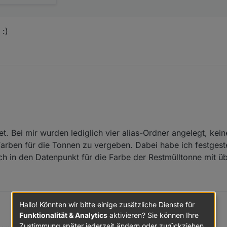
 :)
zt soweit erweitert, das es die notwendigen Datenpunkte überprüft und ggf
et. Bei mir wurden lediglich vier alias-Ordner angelegt, kei
ingestellt werden. man kann auch die Prüfung deaktivieren. Bitte das S
 in die FAQ.
arben für die Tonnen zu vergeben. Dabei habe ich festgeste
ch in den Datenpunkt für die Farbe der Restmülltonne mit 
Hallo! Könnten wir bitte einige zusätzliche Dienste für
Funktionalität & Analytics
aktivieren? Sie können Ihre
Zustimmung später jederzeit ändern oder zurückziehen.