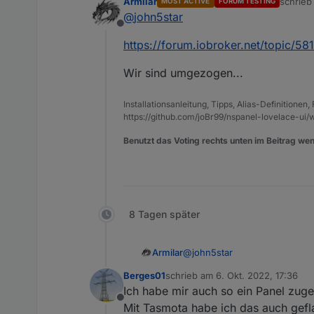
Armilar
schrie
MOST ACTIVE
FORUM TESTING
ich habe das Abfallskript ma
zuletzt 
@
john5star
habe ich versucht andere Fa
Offline
"Gelben Tonne" bei mir auc
https://forum.iobroker.net/topic/58
Wir sind umgezogen...
Installationsanleitung, Tipps, Alias-Definitionen
https://github.com/joBr99/nspanel-lovelace-ui/w
Benutzt das Voting rechts unten im Beitrag wen
8 Tagen später
@
john5star
Armilar
Berges01
schrieb am
6. Okt. 2022, 17:36
https://forum.iobroker.net/to
zuletzt editiert von
Ich habe mir auch so ein Panel zug
Offline
Wir sind umgezogen...
Mit Tasmota habe ich das auch gefl