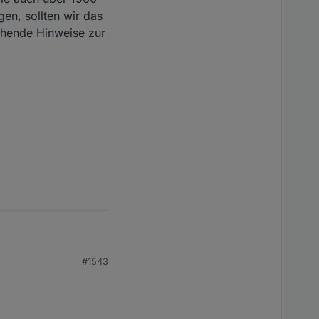
en, sollten wir das
chende Hinweise zur
#1543
h über 1500 Beiträge
r das Thema hier