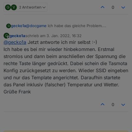
nicht mehr. Das einzige was am NSPanel direkt geht
G
V
2 Antworten
0
ist das swipen am Touchdisplay und die 2 Tasten
zum Relay schalten (Wobei die Anzeige des Balkens
auch nicht mehr geht).
gecko1a
@
docgame
Ich habe das gleiche Problem.
Ich habe auch schon ein Update auf die normale
G
Seltsamerweise funktioniert es beim meinem 1. Panel
10.1.0.3 gemacht. Die "
nspanel.be
" und die
gecko1a
schrieb am
3. Jan. 2022, 16:32
G
und ich bekomme Wetter/ Uhrzeit und auch Widgets
"
autoexec.be
" müssten stimmen und das Template
zuletzt editiert von
Offline
@
gecko1a
Jetzt antworte ich mir selbst :-)
angezeigt, bei meinem Zweiten nicht. ich meine alles
habe ich von Blakadder übernommen.
gleich gemacht zu haben ...
Ich habe es bei mir wieder hinbekommen. Erstmal
Kann mir jemand weiterhelfen?
Hat jemand die original Firmware noch? Ich habe
stromlos und dann beim anschließen der Spannung die
diese leider nicht gesichert und wollte nochmal an
rechte Taste länger gedrückt. Dabei schein die Tasmota
den Anfang zurück.
Konfig zurückgesetzt zu werden. Wieder SSID eingeben
Oder konntest Du das Problem lösen.
Gruß Frank
und nur das Template angerichtet. Daraufhin startete
das Panel inklusiv (falscher) Temperatur und Wetter.
Grüße Frank
0