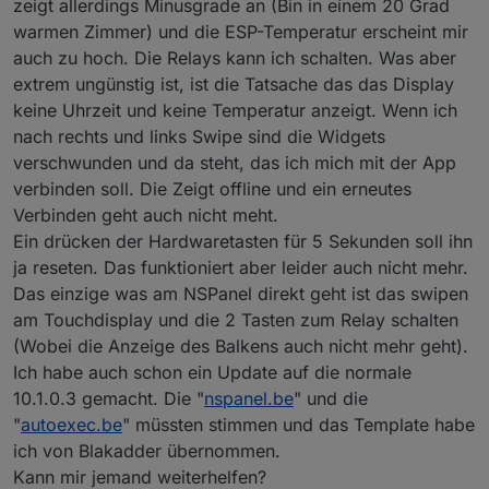
zeigt allerdings Minusgrade an (Bin in einem 20 Grad
warmen Zimmer) und die ESP-Temperatur erscheint mir
Wenn ich es ohne HMI_weather versuche,
auch zu hoch. Die Relays kann ich schalten. Was aber
bekomm ich die Antwort Error 2 vom NSP.
extrem ungünstig ist, ist die Tatsache das das Display
21:49:43.715 NSP: Sent = {"HMI_outdoorTemp"
21:49:43.772 MQT: stat/NSPanel/RESULT = {"N
keine Uhrzeit und keine Temperatur anzeigt. Wenn ich
21:49:43.974 NSP: Received Raw = bytes('55A
nach rechts und links Swipe sind die Widgets
verschwunden und da steht, das ich mich mit der App
verbinden soll. Die Zeigt offline und ein erneutes
Verbinden geht auch nicht meht.
Ein drücken der Hardwaretasten für 5 Sekunden soll ihn
ja reseten. Das funktioniert aber leider auch nicht mehr.
Das einzige was am NSPanel direkt geht ist das swipen
am Touchdisplay und die 2 Tasten zum Relay schalten
(Wobei die Anzeige des Balkens auch nicht mehr geht).
Ich habe auch schon ein Update auf die normale
10.1.0.3 gemacht. Die "
nspanel.be
" und die
"
autoexec.be
" müssten stimmen und das Template habe
ich von Blakadder übernommen.
Kann mir jemand weiterhelfen?