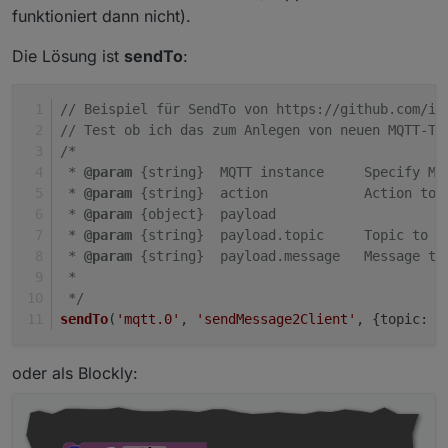
funktioniert dann nicht).
Die Lösung ist
sendTo
:
// Beispiel für SendTo von https://github.com/io
// Test ob ich das zum Anlegen von neuen MQTT-To
Ich habe es jetzt zusammen mit Tasmota seit heute
/*
im Einsatz. Logischerweise habe ich noch ein paar
 * 
@param
 {string}  MQTT instance     Specify MQ
Baustellen, es werden z.b. die Wetterdaten vom
Edit: mit „NSPLocation <Name der Stadt>“ kann
Nortpol angezeigt, obwohl ich Lat und Longitude
man die richtige Location setzten.
 * 
@param
 {string}  action            Action to 
richtig eingeben habe.
 * 
@param
 {object}  payload         
 * 
@param
 {string}  payload.topic     Topic to p
 * 
@param
 {string}  payload.message   Message to
 *
 */
sendTo
(
'mqtt.0'
, 
'sendMessage2Client'
, {topic: 
'
oder als Blockly: