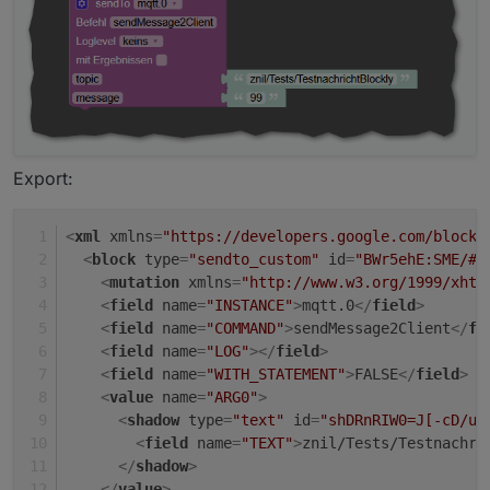
Export:
<
xml
xmlns
=
"https://developers.google.com/blockl
<
block
type
=
"sendto_custom"
id
=
"BWr5ehE:SME/#2
<
mutation
xmlns
=
"http://www.w3.org/1999/xhtm
<
field
name
=
"INSTANCE"
>
mqtt.0
</
field
>
<
field
name
=
"COMMAND"
>
sendMessage2Client
</
fi
<
field
name
=
"LOG"
>
</
field
>
<
field
name
=
"WITH_STATEMENT"
>
FALSE
</
field
>
<
value
name
=
"ARG0"
>
<
shadow
type
=
"text"
id
=
"shDRnRIW0=J[-cD/uT
<
field
name
=
"TEXT"
>
znil/Tests/Testnachri
</
shadow
>
</
value
>