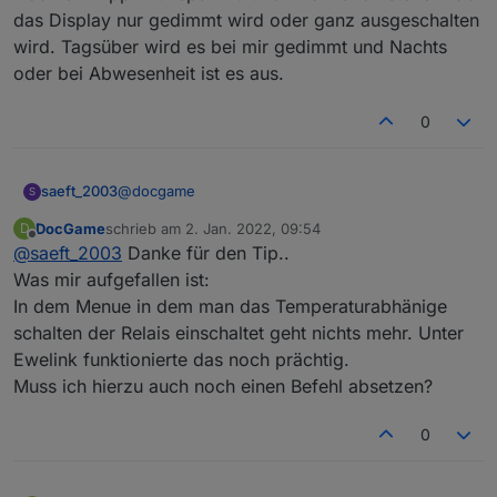
das Display nur gedimmt wird oder ganz ausgeschalten
wird. Tagsüber wird es bei mir gedimmt und Nachts
oder bei Abwesenheit ist es aus.
0
@
docgame
saeft_2003
S
DocGame
schrieb am
2. Jan. 2022, 09:54
D
Ja bei mir war das auch so mit den 5 Grad.
zuletzt editiert von
Offline
@
saeft_2003
Danke für den Tip..
Probiere mal die Parameter die kommen bei mir
ganz gut hin
{"AdcParam1":[2,28000,18000,13950]}
Was mir aufgefallen ist:
In dem Menue in dem man das Temperaturabhänige
Noch ein Tipp mit nspdim 0 und 1 kannst du
schalten der Relais einschaltet geht nichts mehr. Unter
steuern ob das Display nur gedimmt wird oder
Ewelink funktionierte das noch prächtig.
ganz ausgeschalten wird. Tagsüber wird es bei mir
gedimmt und Nachts oder bei Abwesenheit ist es
Muss ich hierzu auch noch einen Befehl absetzen?
aus.
0