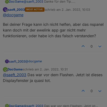
DocGame
@
saeft_2003
Danke für den Tip..
D
Was mir aufgefallen ist:
saeft_2003
schrieb am
2. Jan. 2022, 10:03
S
MOST ACTIVE
In dem Menue in dem man das Temperaturabhänige
zuletzt editiert von
Offline
@
docgame
schalten der Relais einschaltet geht nichts mehr.
Unter Ewelink funktionierte das noch prächtig.
Bei deiner Frage kann ich nicht helfen, aber das nspanel
Muss ich hierzu auch noch einen Befehl absetzen?
kann doch mit der ewelink app gar nicht mehr
funktionieren, oder habe ich das falsch verstanden?
0
@
docgame
saeft_2003
S
DocGame
schrieb am
2. Jan. 2022, 10:31
D
Bei deiner Frage kann ich nicht helfen, aber das
zuletzt editiert von
Offline
@
saeft_2003
Das war vor dem Flashen. Jetzt ist dieses
nspanel kann doch mit der ewelink app gar nicht
mehr funktionieren, oder habe ich das falsch
Displayfenster ja quasi tot.
verstanden?
0
DocGame
@
saeft_2003
Das war vor dem Flashen. Jetzt ist
D