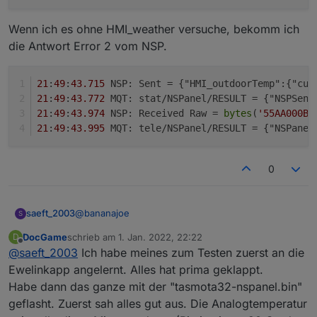
        <field name="TEXT">99</field>

    <field name="COMMAND">sendMessage2Clien
 *

      </shadow>

    <field name="LOG"></field>

 */

Wenn ich es ohne HMI_weather versuche, bekomm ich
    </value>

    <field name="WITH_STATEMENT">FALSE</fie
  </block>

Export:
die Antwort Error 2 vom NSP.
    <value name="ARG0">

      <shadow type="text" id="shDRnRIW0=J[-
        <field name="TEXT">znil/Tests/Testn
21
:
49
:
43.715
 NSP: Sent = {"HMI_outdoorTemp":{"cur
      </shadow>

21
:
49
:
43.772
 MQT: stat/NSPanel/RESULT = {"NSPSend
    </value>

21
:
49
:
43.974
 NSP: Received Raw = 
bytes
(
'55AA000B0
    <value name="ARG1">

21
:
49
:
43.995
 MQT: tele/NSPanel/RESULT = {"NSPanel
      <shadow type="text" id="KvpMsF((eyp:O
        <field name="TEXT">99</field>

      </shadow>

0
    </value>

  </block>

@
bananajoe
saeft_2003
S
DocGame
schrieb am
1. Jan. 2022, 22:22
D
Ich habe noch einen weg über http gefunden. so
zuletzt editiert von
Offline
@
saeft_2003
Ich habe meines zum Testen zuerst an die
z.b.
Ewelinkapp angelernt. Alles hat prima geklappt.
Habe dann das ganze mit der "tasmota32-nspanel.bin"
Jetzt will ich hier nur die HMI-outdoorTemp setzen
geflasht. Zuerst sah alles gut aus. Die Analogtemperatur
und nicht HMI_weather.