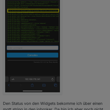
Den Status von den Widgets bekomme ich über einen
mqtt string in den iobroker. Da bin ich aber noch nicht