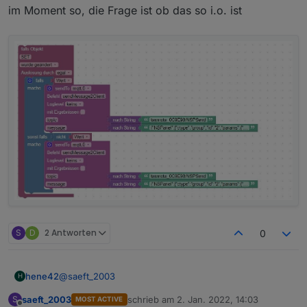
im Moment so, die Frage ist ob das so i.o. ist
angeschalten wurde müsste das widget auch an
den neuen Status anzeigen.
S
D
2 Antworten
0
@
saeft_2003
hene42
H
saeft_2003
schrieb am
2. Jan. 2022, 14:03
S
MOST ACTIVE
im Moment so, die Frage ist ob das so i.o. ist
zuletzt editiert von