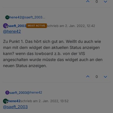
0
@
saeft_2003
hene42
H
Hi,
saeft_2003
schrieb am
2. Jan. 2022, 12:42
S
MOST ACTIVE
nicht ganz, ich meine mehr z.Bsp. bei der Gruppe 2 da
zuletzt editiert von
Offline
@
hene42
habe ich ja zwei Schalter (Outlet 1 und Outlet 2), bei
der Gruppe 3 sind es dann z.Bsp. 3 Schalter (Outlet 1-
Zu Punkt 1. Das hört sich gut an. Weißt du auch wie
3).
man mit dem widget den aktuellen Status anzeigen
kann? wenn das lowboard z.b. von der VIS
angeschalten wurde müsste das widget auch an den
neuen Status anzeigen.
0
Ich habe Punkt 1 im Moment so gelöst:
@
hene42
saeft_2003
S
hene42
schrieb am
2. Jan. 2022, 13:52
H
Zu Punkt 1. Das hört sich gut an. Weißt du auch wie
zuletzt editiert von
Offline
@
saeft_2003
man mit dem widget den aktuellen Status anzeigen
kann? wenn das lowboard z.b. von der VIS