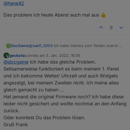
Offline
@
hene42
Das probiere ich heute Abend auch mal aus 👍
0
DocGame
@
saeft_2003
Ich habe meines zum Testen zuerst an
D
die Ewelinkapp angelernt. Alles hat prima geklappt.
gecko1a
schrieb am
3. Jan. 2022, 16:05
G
Habe dann das ganze mit der "tasmota32-
zuletzt editiert von
Offline
@
docgame
Ich habe das gleiche Problem.
nspanel.bin" geflasht. Zuerst sah alles gut aus. Die
Analogtemperatur zeigt allerdings Minusgrade an
Seltsamerweise funktioniert es beim meinem 1. Panel
(Bin in einem 20 Grad warmen Zimmer) und die
und ich bekomme Wetter/ Uhrzeit und auch Widgets
ESP-Temperatur erscheint mir auch zu hoch. Die
angezeigt, bei meinem Zweiten nicht. ich meine alles
Relays kann ich schalten. Was aber extrem
gleich gemacht zu haben ...
ungünstig ist, ist die Tatsache das das Display keine
Uhrzeit und keine Temperatur anzeigt. Wenn ich
Hat jemand die original Firmware noch? Ich habe diese
nach rechts und links Swipe sind die Widgets
leider nicht gesichert und wollte nochmal an den Anfang
verschwunden und da steht, das ich mich mit der
zurück.
App verbinden soll. Die Zeigt offline und ein
Oder konntest Du das Problem lösen.
erneutes Verbinden geht auch nicht meht.
Ein drücken der Hardwaretasten für 5 Sekunden soll
Gruß Frank
ihn ja reseten. Das funktioniert aber leider auch