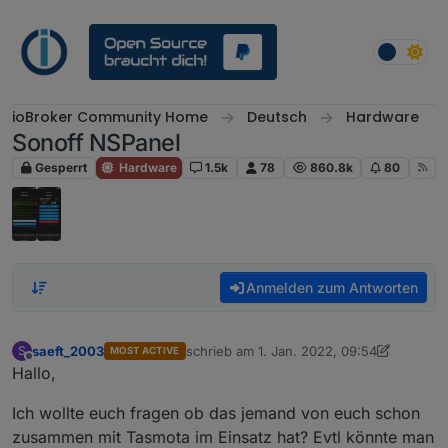
Weiter zum Inhalt
ioBroker Community Home
Deutsch
Hardware
Sonoff NSPanel
Gesperrt
Hardware
1.5k
78
860.8k
80
Anmelden zum Antworten
saeft_2003
schrieb am
1. Jan. 2022, 09:54
S
MOST ACTIVE
zuletzt editiert von saeft_2003
1. Jan. 202
Offline
Hallo,
Ich wollte euch fragen ob das jemand von euch schon
zusammen mit Tasmota im Einsatz hat? Evtl könnte man