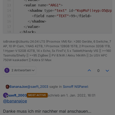
<
value
name
=
"ARG1"
>
Den Status von den Widgets bekomme ich über
<
shadow
type
=
"text"
id
=
"KvpMsF((eyp:O5@zp#
einen mqtt string in den iobroker. Da bin ich aber
<
field
name
=
"TEXT"
>
99
</
field
>
noch nicht weit. Das mag auch daran liegen, dass
https://share.icloud.com/photos/006DeLV9iMId4u2
</
shadow
>
ich kein mqtt Profi bin 🙈 aber zusammen mit
dfIsu3TcSg
</
value
>
Tasmota doch eine schöne Spielerei…
</
block
>
</
xml
>
ioBroker@Ubuntu 24.04 LTS (Proxmox VM) für: >260 Geräte, 6 Switche, 7
AP, 10 IP-Cam, 1 NAS 42TB, 1 Proxmox 128GB 15TB, 2 Proxmox 32GB 1TB,
1 Hyper-V 52GB 42TB, 14 x Echo, 5x FireTV, 5 x Tablett/Handy VIS || >=160
Tasmota/Shelly || >=95 ZigBee || PV 8.1kW / Akku 14kWh || 2x USV APC
750W kaskadiert || Kobra S1 Max
S
2 Antworten
0
@
saeft_2003
sagte in
Sonoff NSPanel
:
BananaJoe
saeft_2003
schrieb am
1. Jan. 2022, 16:01
S
MOST ACTIVE
zuletzt editiert von
Offline
@
bananajoe
HMI_outdoorTemp
Danke muss ich mir nachher mal anschauen…
Einfach im
cmnd/Gerätename/
Topic setzen.