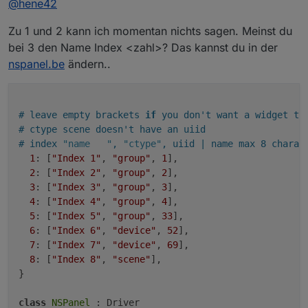
@
hene42
Fragen an euch:
wie bindet ihr die Widgets in ioBroker ein? Mit
Zu 1 und 2 kann ich momentan nichts sagen. Meinst du
Danke.
Script oder auf eine andere Art und Weise?
Habt ihr schon die "Thermostat Page" mit eine
bei 3 den Name Index <zahl>? Das kannst du in der
Heizung im ioBroker verbunden? Wenn Ja wie?
nspanel.be
ändern..
Kann man die Outlet Bezeichnungen
umbenennen?
# leave empty brackets 
if
 you don't want a widget th
# ctype scene doesn't have an uiid
# index 
"name   "
, 
"ctype"
, uiid | name max 8 charac
1
: [
"Index 1"
, 
"group"
, 
1
],

2
: [
"Index 2"
, 
"group"
, 
2
],

3
: [
"Index 3"
, 
"group"
, 
3
],

4
: [
"Index 4"
, 
"group"
, 
4
],

5
: [
"Index 5"
, 
"group"
, 
33
],

6
: [
"Index 6"
, 
"device"
, 
52
],

7
: [
"Index 7"
, 
"device"
, 
69
],

8
: [
"Index 8"
, 
"scene"
],

}

class
NSPanel
 : Driver
