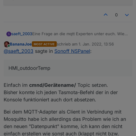
0
Eine Frage an die mqtt Experten unter euch. Wie
saeft_2003
S
kann ich den Wert HMI_outdoorTemp vom iobroker
BananaJoe
schrieb am
1. Jan. 2022, 13:56
MOST ACTIVE
aus setzten lassen?
zuletzt editiert von
Online
@
saeft_2003
sagte in
Sonoff NSPanel
:
11:40:37.295 NSP: Sent = {"HMI_weather":1,"
HMI_outdoorTemp
Einfach im
cmnd/Gerätename/
Topic setzen.
Bisher konnte ich jeden Tasmota-Befehl der in der
Konsole funktioniert auch dort absetzen.
Bei dem MQTT-Adapter als Client in Verbindung mit
Mosquitto habe ich allerdings das Problem wie ich an
den neuen "Datenpunkt" komme, ich kann den nicht
einfach erstellen wie sonst auch (klappt nicht bzw.