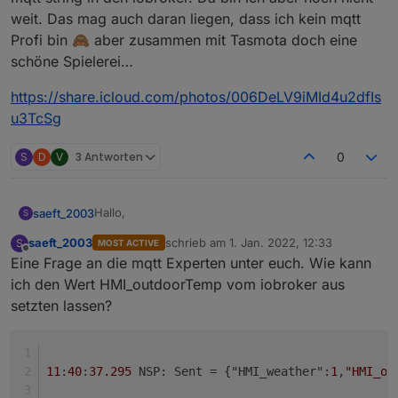
weit. Das mag auch daran liegen, dass ich kein mqtt
Profi bin 🙈 aber zusammen mit Tasmota doch eine
schöne Spielerei…
https://share.icloud.com/photos/006DeLV9iMId4u2dfIs
u3TcSg
S
D
V
3 Antworten
0
Hallo,
saeft_2003
S
saeft_2003
schrieb am
1. Jan. 2022, 12:33
S
MOST ACTIVE
Ich wollte euch fragen ob das jemand von euch
zuletzt editiert von
Offline
Eine Frage an die mqtt Experten unter euch. Wie kann
schon zusammen mit Tasmota im Einsatz hat? Evtl
könnte man sich hier etwas dazu austauschen.
ich den Wert HMI_outdoorTemp vom iobroker aus
setzten lassen?
11
:
40
:
37.295
 NSP: Sent = {"HMI_weather":
1
,
"HMI_ou