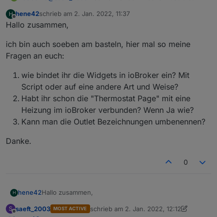
dieses Displayfenster ja quasi tot.
hene42
schrieb am
2. Jan. 2022, 11:37
H
zuletzt editiert von
Offline
Hallo zusammen,
ich bin auch soeben am basteln, hier mal so meine
Fragen an euch:
wie bindet ihr die Widgets in ioBroker ein? Mit
Script oder auf eine andere Art und Weise?
Habt ihr schon die "Thermostat Page" mit eine
Heizung im ioBroker verbunden? Wenn Ja wie?
Kann man die Outlet Bezeichnungen umbenennen?
Danke.
0
Hallo zusammen,
hene42
H
saeft_2003
schrieb am
2. Jan. 2022, 12:12
S
MOST ACTIVE
ich bin auch soeben am basteln, hier mal so meine
zuletzt editiert von saeft_2003
1. Feb. 202
Offline