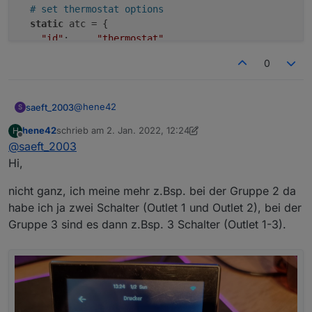
# set thermostat options
static
 atc = { 

"id"
:     
"thermostat"
,

0
@
hene42
saeft_2003
S
hene42
schrieb am
2. Jan. 2022, 12:24
H
Zu 1 und 2 kann ich momentan nichts sagen.
zuletzt editiert von hene42
1. Feb. 2022, 13:26
Offline
@
saeft_2003
Meinst du bei 3 den Name Index <zahl>? Das
kannst du in der
nspanel.be
ändern..
Hi,
# leave empty brackets if you don't want a 
# ctype scene doesn't have an uiid

nicht ganz, ich meine mehr z.Bsp. bei der Gruppe 2 da
# index "name   ", "ctype", uiid | name max
habe ich ja zwei Schalter (Outlet 1 und Outlet 2), bei der
  1: ["Index 1", "group", 1],

Gruppe 3 sind es dann z.Bsp. 3 Schalter (Outlet 1-3).
  2: ["Index 2", "group", 2],

  3: ["Index 3", "group", 3],

  4: ["Index 4", "group", 4],

  5: ["Index 5", "group", 33],

  6: ["Index 6", "device", 52],

  7: ["Index 7", "device", 69],

  8: ["Index 8", "scene"],
