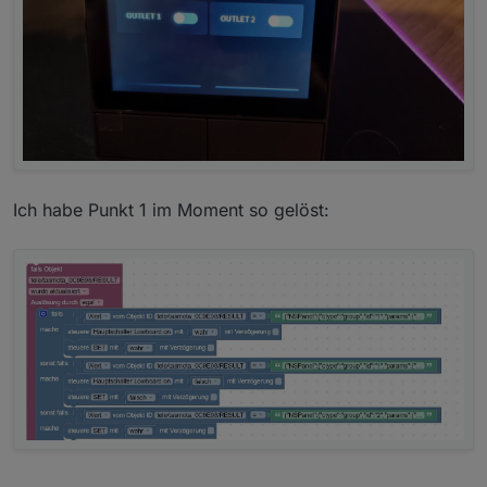
}

class NSPanel : Driver

  # set thermostat options

  static atc = { 

    "id":     "thermostat",

Ich habe Punkt 1 im Moment so gelöst: