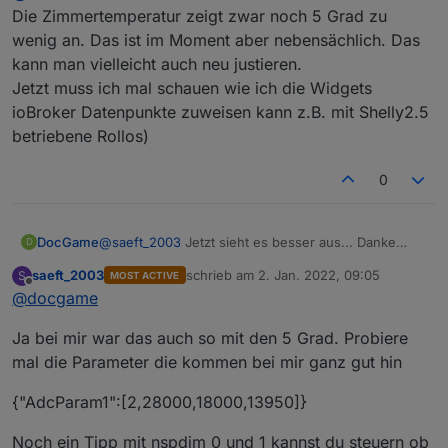
Die Zimmertemperatur zeigt zwar noch 5 Grad zu
wenig an. Das ist im Moment aber nebensächlich. Das
Die
autoexec.be
hat bei mir und vielen anderen
kann man vielleicht auch neu justieren.
auch nicht funktioniert. Was mir geholen hat, ich
habe die Datei
nspanel.be
in
autoexec.be
Jetzt muss ich mal schauen wie ich die Widgets
Du musst auch noch die location setzen.
umbenannt.
ioBroker Datenpunkte zuweisen kann z.B. mit Shelly2.5
betriebene Rollos)
0
DocGame
@
saeft_2003
Jetzt sieht es besser aus... Danke
D
Die Zimmertemperatur zeigt zwar noch 5 Grad zu
saeft_2003
schrieb am
2. Jan. 2022, 09:05
S
MOST ACTIVE
wenig an. Das ist im Moment aber nebensächlich.
zuletzt editiert von
Offline
@
docgame
Das kann man vielleicht auch neu justieren.
Jetzt muss ich mal schauen wie ich die Widgets
Ja bei mir war das auch so mit den 5 Grad. Probiere
ioBroker Datenpunkte zuweisen kann z.B. mit
Shelly2.5 betriebene Rollos)
mal die Parameter die kommen bei mir ganz gut hin
{"AdcParam1":[2,28000,18000,13950]}
Noch ein Tipp mit nspdim 0 und 1 kannst du steuern ob