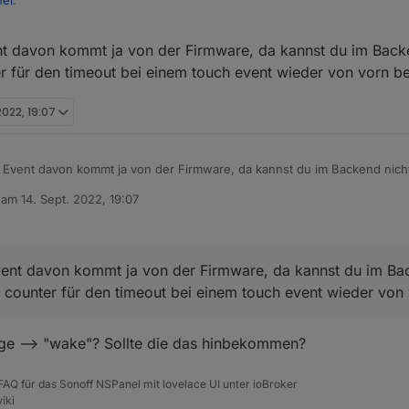
t davon kommt ja von der Firmware, da kannst du im Backe
 mir aufgefallen ist, evlt. kann man das im Script bei der nächsten Versio
er für den timeout bei einem touch event wieder von vorn b
önnte man es ja auch ändern.
2022, 19:07
für den TImeout, wann der Screensaver aktiv werden soll.
uf 20 Sekunden.
edenen Seiten hin und her blättere und länger als 20 Sekunden brauche,
tomatisch den Screensaver rein.
 Event davon kommt ja von der Firmware, da kannst du im Backend nicht
ss immer wenn die Funktion zum Scrollen einer Seite aufgerufen wird, d
 für den timeout bei einem touch event wieder von vorn beginnen.
b am
14. Sept. 2022, 19:07
editiert von
man rumblättert und nie der Screensaver reingeballert wird, erst wenn m
macht wird der Screensaver aktiv.
ndig ist umzusetzen :)
ent davon kommt ja von der Firmware, da kannst du im Bac
r counter für den timeout bei einem touch event wieder von
age --> "wake"? Sollte die das hinbekommen?
, FAQ für das Sonoff NSPanel mit lovelace UI unter ioBroker
iki