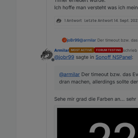
Ich hoffe man versteht was ich mei
1 Antwort
Letzte Antwort
14. Sept. 202
joBr99
@
armilar
Der timeout bzw. das
J
allerdings sollte der counter
Armilar
schrie
MOST ACTIVE
FORUM TESTING
zuletzt 
@
jobr99
sagte in
Sonoff NSPanel
:
Offline
@
armilar
Der timeout bzw. das Ev
dran machen, allerdings sollte de
Sehe mir grad die Farben an... sehr 