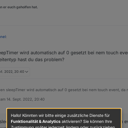
n er euch geholfen hat.
nel
:
leepTimer wird automatisch auf 0 gesetzt bei nem touch ev
das Event davon kommt ja von der Firmware, da kannst du im Backend ni
der counter für den timeout bei einem touch event wieder von vorn begi
itentyp hast du das problem?
e Message --> "wake"? Sollte die das hinbekommen?
pt. 2022, 20:40
den sleepTimer wird automatisch auf 0 gesetzt bei nem touch event, da
seitentyp hast du das problem?
b am
14. Sept. 2022, 20:40
editiert von
Hallo! Könnten wir bitte einige zusätzliche Dienste für
sleepTimer wird automatisch auf 0 gesetzt bei nem touch e
Funktionalität & Analytics
aktivieren? Sie können Ihre
Zustimmung später jederzeit ändern oder zurückziehen.