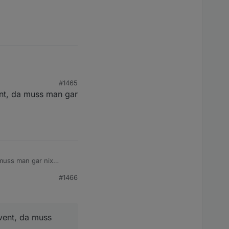
#1465
ent, da muss man gar
cht viel dran
nnen.
 muss man gar nix
#1466
vent, da muss