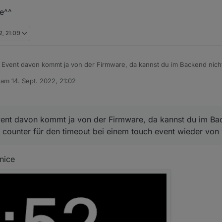
ne^^
2, 21:09
 Event davon kommt ja von der Firmware, da kannst du im Backend nicht
 für den timeout bei einem touch event wieder von vorn beginnen.
b am
14. Sept. 2022, 21:02
editiert von
ent davon kommt ja von der Firmware, da kannst du im Bac
r counter für den timeout bei einem touch event wieder von
nice