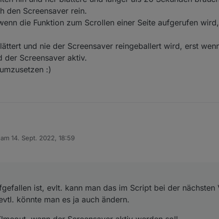
h den Screensaver rein.
wenn die Funktion zum Scrollen einer Seite aufgerufen wird
ättert und nie der Screensaver reingeballert wird, erst we
d der Screensaver aktiv.
 umzusetzen :)
 aufgefallen ist, evlt. kann man das im Script bei der nächsten Version mi
b am
14. Sept. 2022, 18:59
n es ja auch ändern.
den TImeout, wann der Screensaver aktiv werden soll.
editiert von
0 Sekunden.
en Seiten hin und her blättere und länger als 20 Sekunden brauche, dan
tisch den Screensaver rein.
mmer wenn die Funktion zum Scrollen einer Seite aufgerufen wird, der T
ufgefallen ist, evlt. kann man das im Script bei der nächsten
rumblättert und nie der Screensaver reingeballert wird, erst wenn man d
reensaver aktiv.
evtl. könnte man es ja auch ändern.
 ist umzusetzen :)
n TImeout, wann der Screensaver aktiv werden soll.