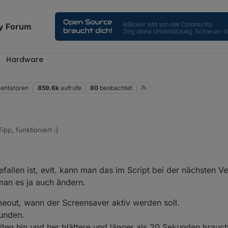
y Forum
Hardware
ntatoren
859.6k
aufrufe
80
beobachtet
pp, funktioniert :)
gefallen ist, evlt. kann man das im Script bei der nächsten V
 man es ja auch ändern.
Imeout, wann der Screensaver aktiv werden soll.
unden.
iten hin und her blättere und länger als 20 Sekunden brauc