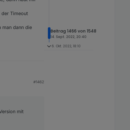
, der Timeout
nn man dann die
Beitrag 1466 von 1548
14. Sept. 2022, 20:40
6. Okt. 2022, 18:10
t anpassen. Ist nix
#1462
n haut mir
imeout erneuert wird.
 Version mit
ann die eingestellte