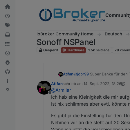
Weiter zum Inhalt
Communit
ioBroker Community Home
Deutsch
Sonoff NSPanel
Gesperrt
Hardware
1.5k
beiträge
78
komme
Atifan
@
jobr99
Super Danke für den Ti
Atifan
schrieb am
14. Sept. 2022, 18:26
zuletzt editiert von Atifan
@
Armilar
Offline
Ich hab eine Kleinigkeit die mir auf
Ist nix schlimmes aber evtl. könnte
Es gibt ja die Einstellung für den T
Nehmen wir an die steht auf 20 Sek
Wenn ich jetzt die verschiedenen Se