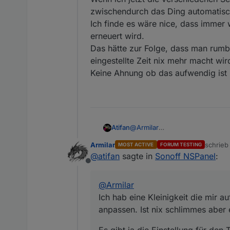
zwischendurch das Ding automatisc
Ich finde es wäre nice, dass immer 
erneuert wird.
Das hätte zur Folge, dass man rumbl
eingestellte Zeit nix mehr macht wir
Keine Ahnung ob das aufwendig ist
@
Armilar
Atifan
Ich hab eine Kleinigkeit die mir
Armilar
schrie
MOST ACTIVE
FORUM TESTING
schlimmes aber evtl. könnte ma
Es gibt ja die Einstellung für 
zuletzt 
@
atifan
sagte in
Sonoff NSPanel
:
Nehmen wir an die steht auf 2
Offline
Wenn ich jetzt die verschieden
zwischendurch das Ding automa
@
Armilar
Ich finde es wäre nice, dass i
Ich hab eine Kleinigkeit die mir a
Das hätte zur Folge, dass man 
Zeit nix mehr macht wird der Sc
anpassen. Ist nix schlimmes aber 
Keine Ahnung ob das aufwendig
Es gibt ja die Einstellung für de