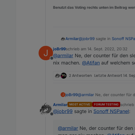
Benutzt das Voting rechts unten im Beitrag wen
@
jobr99
sagte in
Sonoff NSPa
Armilar
joBr99
schrieb am
14. Sept. 2022, 20:32
J
zuletzt editiert von
@
armilar
Ne, der counter für den s
@
armilar
Der timeout bzw. 
Offline
machen, allerdings sollte 
nix machen.
@
Atifan
auf welchem se
Ja eben, was ist das für ein
2 Antworten
Letzte Antwort
14. Se
joBr99
@
armilar
Ne, der counter für 
J
machen.
@
Atifan
auf welchem 
Armilar
schrie
MOST ACTIVE
FORUM TESTING
zuletzt 
@
jobr99
sagte in
Sonoff NSPanel
:
Offline
@
armilar
Ne, der counter für den 