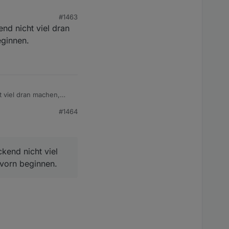
#1463
nd nicht viel dran
n mit anpassen. Ist
eginnen.
 dann haut mir
 viel dran machen,
er Timeout erneuert
#1464
an dann die
kend nicht viel
 vorn beginnen.