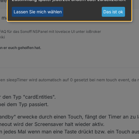
welchem seitentyp hast du das problem?
Lassen Sie mich wählen
Das ist ok
s mache ;-)
, FAQ für das Sonoff NSPanel mit lovelace UI unter ioBroker
iki
n er euch geholfen hat.
den sleepTimer wird automatisch auf 0 gesetzt bei nem touch event, da
seitentyp hast du das problem?
 den Typ "cardEntities".
bei dem Typ passiert.
andby" erwecke durch einen Touch, fängt der Timer an zu 
eout wird der Screensaver halt wieder aktiv.
 jedes Mal wenn man eine Taste drückt bzw. ein Touch aus