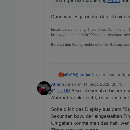
man gar nix machen.
@
Atifan
auf 
Dann war es ja richtig das ich nicht
Installationsanleitung, Tipps, Alias-Definitionen
https://github.com/joBr99/nspanel-lovelace-ui/w
Benutzt das Voting rechts unten im Beitrag wen
joBr99
@
armilar
Ne, der counter für 
J
machen.
@
Atifan
auf welchem 
Atifan
schrieb am
14. Sept. 2022, 20:40
zuletzt editiert von
@
jobr99
Also ich benutze bisher nur
Offline
Aber ich denke nicht, dass das nur 
Sobald ich das Display aus dem "St
Sekunden bzw. der eingestellten Tim
Umgehen könnte man das halt, wenn
Timer erneuert würde.