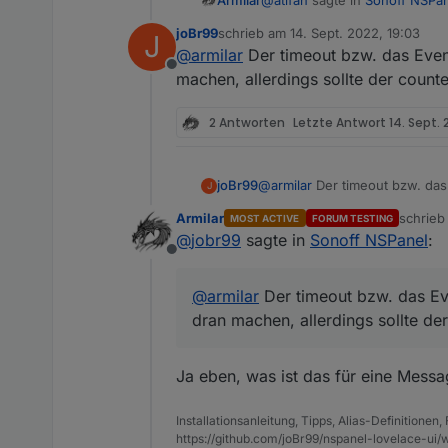
joBr99
schrieb am
14. Sept. 2022, 19:03
J
zuletzt editiert von
@
armilar
Der timeout bzw. das Even
@
Armilar
Offline
Ich hab eine Kleinigkeit die
machen, allerdings sollte der count
Ich sehe mir das mal an.
nix schlimmes aber evtl. k
2 Antworten
Letzte Antwort
14. Sept. 
Es gibt ja die Einstellung 
Nehmen wir an die steht a
Wenn ich jetzt die verschi
zwischendurch das Ding au
joBr99
@
armilar
Der timeout bzw. das
J
Ich finde es wäre nice, da
allerdings sollte der counter
Armilar
schrie
MOST ACTIVE
FORUM TESTING
wird.
zuletzt 
@
jobr99
sagte in
Sonoff NSPanel
:
Das hätte zur Folge, dass 
Offline
eingestellte Zeit nix mehr 
Keine Ahnung ob das aufwe
@
armilar
Der timeout bzw. das Ev
dran machen, allerdings sollte de
Ja eben, was ist das für eine Mess
Installationsanleitung, Tipps, Alias-Definitionen
https://github.com/joBr99/nspanel-lovelace-ui/w