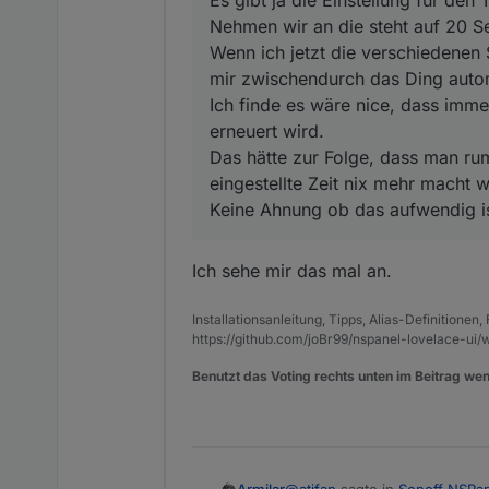
Nehmen wir an die steht auf 20 S
Wenn ich jetzt die verschiedenen 
mir zwischendurch das Ding autom
Ich finde es wäre nice, dass imme
erneuert wird.
Das hätte zur Folge, dass man rum
eingestellte Zeit nix mehr macht w
Keine Ahnung ob das aufwendig i
Ich sehe mir das mal an.
Installationsanleitung, Tipps, Alias-Definitionen
https://github.com/joBr99/nspanel-lovelace-ui/w
Benutzt das Voting rechts unten im Beitrag wen
@
atifan
sagte in
Sonoff NSPa
Armilar