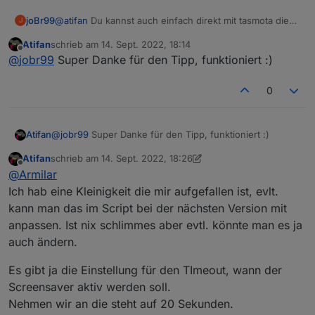
https://github.com/joBr99/nspanel-lovelace-
Unterstützung zur cardMedia gibt es auch hier:
@
atifan
Du kannst auch einfach direkt mit tasmota die
joBr99
ui/wiki/ioBroker-ALIAS-Definitionen#medien---
https://github.com/joBr99/nspanel-lovelace-
J
events für links und rechts senden, dann musst du
cardmedia
ui/wiki/ioBroker-Card-Definitionen-(Seiten)#cardmedia
Viel Spass damit
Atifan
schrieb am
14. Sept. 2022, 18:14
nichts an dem Skript anpassen.
Rule2 on Button1#state do Publish
zuletzt editiert von
Offline
@
jobr99
Super Danke für den Tipp, funktioniert :)
tele/%topic%/RESULT
{"CustomRecv":"event,buttonPress2,hwbtn,bPr
Rule2 1
ev"} endon on Button2#state do Publish
0
tele/%topic%/RESULT
{"CustomRecv":"event,buttonPress2,hwbtn,bNe
xt"} endon
Atifan
@
jobr99
Super Danke für den Tipp, funktioniert :)
Atifan
schrieb am
14. Sept. 2022, 18:26
zuletzt editiert von Atifan
Offline
@
Armilar
Ich hab eine Kleinigkeit die mir aufgefallen ist, evlt.
kann man das im Script bei der nächsten Version mit
anpassen. Ist nix schlimmes aber evtl. könnte man es ja
auch ändern.
Es gibt ja die Einstellung für den TImeout, wann der
Screensaver aktiv werden soll.
Nehmen wir an die steht auf 20 Sekunden.