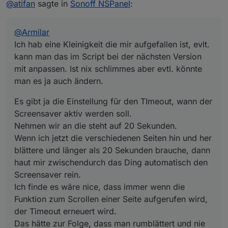
@
atifan
sagte in
Sonoff NSPanel
:
auch ändern.
Nehmen wir an die steht auf 20 Sekunden.
Wenn ich jetzt die verschiedenen Seiten hin und her
blättere und länger als 20 Sekunden brauche, dann haut
@
Armilar
mir zwischendurch das Ding automatisch den
Screensaver rein.
Ich hab eine Kleinigkeit die mir aufgefallen ist, evlt.
Ich finde es wäre nice, dass immer wenn die Funktion
kann man das im Script bei der nächsten Version
zum Scrollen einer Seite aufgerufen wird, der Timeout
mit anpassen. Ist nix schlimmes aber evtl. könnte
erneuert wird.
man es ja auch ändern.
Das hätte zur Folge, dass man rumblättert und nie der
Screensaver reingeballert wird, erst wenn man dann die
eingestellte Zeit nix mehr macht wird der Screensaver
Es gibt ja die Einstellung für den TImeout, wann der
aktiv.
Screensaver aktiv werden soll.
Keine Ahnung ob das aufwendig ist umzusetzen :)
Nehmen wir an die steht auf 20 Sekunden.
Wenn ich jetzt die verschiedenen Seiten hin und her
blättere und länger als 20 Sekunden brauche, dann
haut mir zwischendurch das Ding automatisch den
Screensaver rein.
Ich finde es wäre nice, dass immer wenn die
Funktion zum Scrollen einer Seite aufgerufen wird,
der Timeout erneuert wird.
Das hätte zur Folge, dass man rumblättert und nie