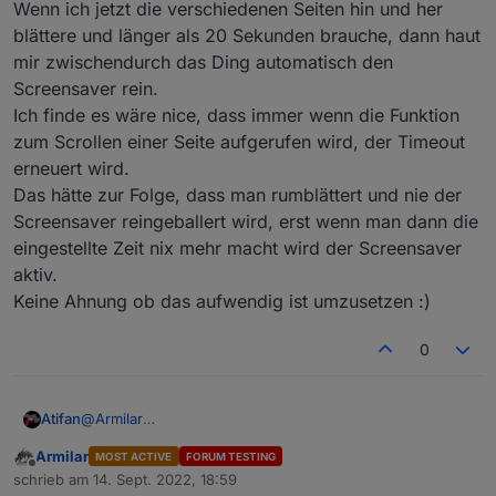
Wenn ich jetzt die verschiedenen Seiten hin und her
blättere und länger als 20 Sekunden brauche, dann haut
mir zwischendurch das Ding automatisch den
Screensaver rein.
Ich finde es wäre nice, dass immer wenn die Funktion
zum Scrollen einer Seite aufgerufen wird, der Timeout
erneuert wird.
Das hätte zur Folge, dass man rumblättert und nie der
Screensaver reingeballert wird, erst wenn man dann die
eingestellte Zeit nix mehr macht wird der Screensaver
aktiv.
Keine Ahnung ob das aufwendig ist umzusetzen :)
0
@
Armilar
Atifan
Ich hab eine Kleinigkeit die mir aufgefallen ist, evlt. kann
Armilar
MOST ACTIVE
FORUM TESTING
man das im Script bei der nächsten Version mit
Es gibt ja die Einstellung für den TImeout, wann der
Offline
schrieb am
14. Sept. 2022, 18:59
anpassen. Ist nix schlimmes aber evtl. könnte man es ja
Screensaver aktiv werden soll.
zuletzt editiert von