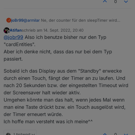
0
joBr99
@
armilar
Ne, der counter für den sleepTimer wird
J
automatisch auf 0 gesetzt bei nem touch event, da
Atifan
schrieb am
14. Sept. 2022, 20:40
muss man gar nix machen.
@
Atifan
auf welchem
zuletzt editiert von
Offline
@
jobr99
Also ich benutze bisher nur den Typ
seitentyp hast du das problem?
"cardEntities".
Aber ich denke nicht, dass das nur bei dem Typ
passiert.
Sobald ich das Display aus dem "Standby" erwecke
durch einen Touch, fängt der Timer an zu laufen. Und
nach 20 Sekunden bzw. der eingestellten Timeout wird
der Screensaver halt wieder aktiv.
Umgehen könnte man das halt, wenn jedes Mal wenn
man eine Taste drückt bzw. ein Touch ausgelöst wird,
der Timer erneuert würde.
Ich hoffe man versteht was ich meine^^
1 Antwort
0