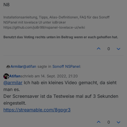
N8
Installationsanleitung, Tipps, Alias-Definitionen, FAQ für das Sonoff
NSPanel mit lovelace UI unter ioBroker
https://github.com/joBr99/nspanel-lovelace-ui/wiki
Benutzt das Voting rechts unten im Beitrag wenn er euch geholfen hat.
0
@
atifan
sagte in
Sonoff NSPanel
:
Armilar
Atifan
schrieb am
14. Sept. 2022, 21:20
zuletzt editiert von
Offline
@
armilar
sagte in
Sonoff NSPanel
:
@
armilar
Ich hab ein kleines Video gemacht, da sieht
man es.
Ja, jetzt mal auf 5 Sekunden... auch nichts... ich lasse
Der Screensaver ist da Testweise mal auf 3 Sekunden
Kann den Fehler nicht reproduzieren. Habe
den mal auf 5 Sekunden und emuliere das mal mit 10
jetzt mal auf 2 aufeinanderfolgenden
eingestellt.
cardEntities hintereinander - denke das wird wohl
N8
cardEnities 2 Minuten lang geswitcht. Das
morgen erst...
https://streamable.com/8gpgr3
Ding bleibt hell... bei mir
0
Hm sehr komisch, um timeoutScreensaver: hast