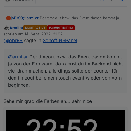
joBr99
@
armilar
Der timeout bzw. das Event davon kommt ja
J
von der Firmware, da kannst du im Backend nicht viel
Armilar
MOST ACTIVE
FORUM TESTING
dran machen, allerdings sollte der counter für den
Offline
schrieb am
14. Sept. 2022, 21:02
timeout bei einem touch event wieder von vorn
zuletzt editiert von
@
jobr99
sagte in
Sonoff NSPanel
:
beginnen.
@
armilar
Der timeout bzw. das Event davon kommt
ja von der Firmware, da kannst du im Backend nicht
viel dran machen, allerdings sollte der counter für
den timeout bei einem touch event wieder von vorn
beginnen.
Sehe mir grad die Farben an... sehr nice