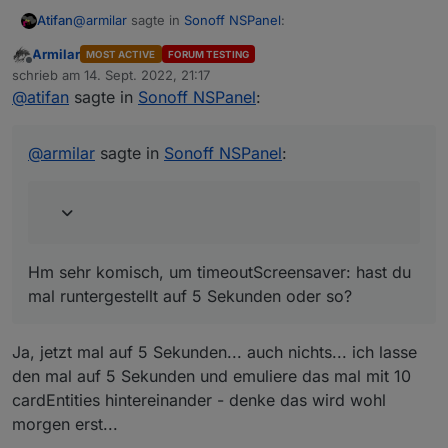
@
armilar
sagte in
Sonoff NSPanel
:
Atifan
Armilar
MOST ACTIVE
FORUM TESTING
Offline
Kann den Fehler nicht reproduzieren. Habe jetzt
schrieb am
14. Sept. 2022, 21:17
zuletzt editiert von
mal auf 2 aufeinanderfolgenden cardEnities 2
@
atifan
sagte in
Sonoff NSPanel
:
Hm sehr komisch, um timeoutScreensaver: hast du mal
Minuten lang geswitcht. Das Ding bleibt hell... bei
runtergestellt auf 5 Sekunden oder so?
mir
@
armilar
sagte in
Sonoff NSPanel
:
Hm sehr komisch, um timeoutScreensaver: hast du
mal runtergestellt auf 5 Sekunden oder so?
Ja, jetzt mal auf 5 Sekunden... auch nichts... ich lasse
den mal auf 5 Sekunden und emuliere das mal mit 10
cardEntities hintereinander - denke das wird wohl
morgen erst...