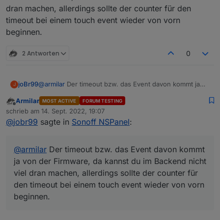
Ich sehe mir das mal an.
evlt. kann man das im Script bei der nächsten
dran machen, allerdings sollte der counter für den
Version mit anpassen. Ist nix schlimmes aber evtl.
timeout bei einem touch event wieder von vorn
könnte man es ja auch ändern.
beginnen.
Es gibt ja die Einstellung für den TImeout, wann
der Screensaver aktiv werden soll.
2 Antworten
0
Nehmen wir an die steht auf 20 Sekunden.
Wenn ich jetzt die verschiedenen Seiten hin und
her blättere und länger als 20 Sekunden brauche,
joBr99
@
armilar
Der timeout bzw. das Event davon kommt ja
dann haut mir zwischendurch das Ding
J
von der Firmware, da kannst du im Backend nicht viel
automatisch den Screensaver rein.
Armilar
MOST ACTIVE
FORUM TESTING
dran machen, allerdings sollte der counter für den
Ich finde es wäre nice, dass immer wenn die
Offline
schrieb am
14. Sept. 2022, 19:07
timeout bei einem touch event wieder von vorn
Funktion zum Scrollen einer Seite aufgerufen
zuletzt editiert von
@
jobr99
sagte in
Sonoff NSPanel
:
beginnen.
wird, der Timeout erneuert wird.
Das hätte zur Folge, dass man rumblättert und nie
der Screensaver reingeballert wird, erst wenn
@
armilar
Der timeout bzw. das Event davon kommt
man dann die eingestellte Zeit nix mehr macht
wird der Screensaver aktiv.
ja von der Firmware, da kannst du im Backend nicht
Keine Ahnung ob das aufwendig ist umzusetzen
viel dran machen, allerdings sollte der counter für
:)
den timeout bei einem touch event wieder von vorn
beginnen.