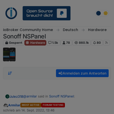
Weiter zum Inhalt
ioBroker Community Home
Deutsch
Hardware
Sonoff NSPanel
Gesperrt
Hardware
1.5k
78
860.1k
80
Anmelden zum Antworten
@
armilar
said in
Sonoff NSPanel
:
Julez318
J
Armilar
MOST ACTIVE
FORUM TESTING
Offline
@
niiccooo1
sagte in
Sonoff NSPanel
:
schrieb am
14. Sept. 2022, 13:46
zuletzt editiert von