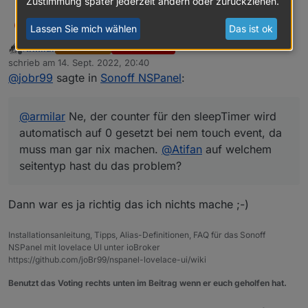
Zustimmung später jederzeit ändern oder zurückziehen.
joBr99
@
armilar
Ne, der counter für den sleepTimer wird
J
Lassen Sie mich wählen
Das ist ok
automatisch auf 0 gesetzt bei nem touch event, da
Armilar
MOST ACTIVE
FORUM TESTING
muss man gar nix machen.
@
Atifan
auf welchem
Offline
schrieb am
14. Sept. 2022, 20:40
seitentyp hast du das problem?
zuletzt editiert von
@
jobr99
sagte in
Sonoff NSPanel
:
@
armilar
Ne, der counter für den sleepTimer wird
automatisch auf 0 gesetzt bei nem touch event, da
muss man gar nix machen.
@
Atifan
auf welchem
seitentyp hast du das problem?
Dann war es ja richtig das ich nichts mache ;-)
Installationsanleitung, Tipps, Alias-Definitionen, FAQ für das Sonoff
NSPanel mit lovelace UI unter ioBroker
https://github.com/joBr99/nspanel-lovelace-ui/wiki
Benutzt das Voting rechts unten im Beitrag wenn er euch geholfen hat.