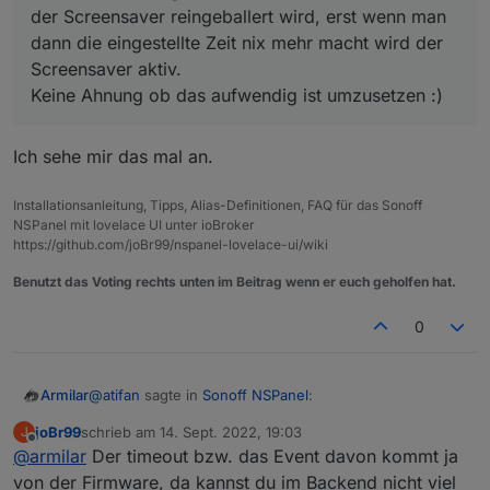
der Screensaver reingeballert wird, erst wenn man
dann die eingestellte Zeit nix mehr macht wird der
Screensaver aktiv.
Keine Ahnung ob das aufwendig ist umzusetzen :)
Ich sehe mir das mal an.
Installationsanleitung, Tipps, Alias-Definitionen, FAQ für das Sonoff
NSPanel mit lovelace UI unter ioBroker
https://github.com/joBr99/nspanel-lovelace-ui/wiki
Benutzt das Voting rechts unten im Beitrag wenn er euch geholfen hat.
0
@
atifan
sagte in
Sonoff NSPanel
:
Armilar
joBr99
schrieb am
14. Sept. 2022, 19:03
J
zuletzt editiert von
Offline
@
armilar
Der timeout bzw. das Event davon kommt ja
@
Armilar
Ich hab eine Kleinigkeit die mir aufgefallen ist,
von der Firmware, da kannst du im Backend nicht viel