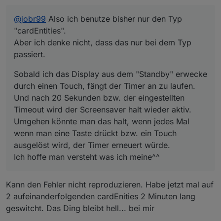
der Screensaver halt wieder aktiv.
Umgehen könnte man das halt, wenn jedes Mal wenn
@
jobr99
Also ich benutze bisher nur den Typ
man eine Taste drückt bzw. ein Touch ausgelöst wird,
der Timer erneuert würde.
"cardEntities".
Ich hoffe man versteht was ich meine^^
Aber ich denke nicht, dass das nur bei dem Typ
passiert.
Sobald ich das Display aus dem "Standby" erwecke
durch einen Touch, fängt der Timer an zu laufen.
Und nach 20 Sekunden bzw. der eingestellten
Timeout wird der Screensaver halt wieder aktiv.
Umgehen könnte man das halt, wenn jedes Mal
wenn man eine Taste drückt bzw. ein Touch
ausgelöst wird, der Timer erneuert würde.
Ich hoffe man versteht was ich meine^^
Kann den Fehler nicht reproduzieren. Habe jetzt mal auf
2 aufeinanderfolgenden cardEnities 2 Minuten lang
geswitcht. Das Ding bleibt hell... bei mir