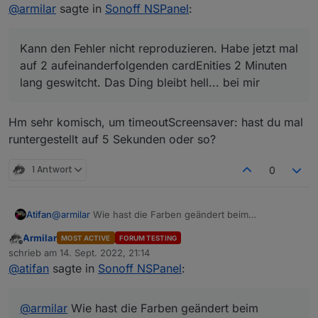
Offline
@
jobr99
Also ich benutze bisher nur den Typ
@
armilar
sagte in
Sonoff NSPanel
:
"cardEntities".
Kann den Fehler nicht reproduzieren. Habe jetzt mal
Aber ich denke nicht, dass das nur bei dem Typ
auf 2 aufeinanderfolgenden cardEnities 2 Minuten lang
Kann den Fehler nicht reproduzieren. Habe jetzt mal
passiert.
geswitcht. Das Ding bleibt hell... bei mir
auf 2 aufeinanderfolgenden cardEnities 2 Minuten
Sobald ich das Display aus dem "Standby"
lang geswitcht. Das Ding bleibt hell... bei mir
erwecke durch einen Touch, fängt der Timer an
zu laufen. Und nach 20 Sekunden bzw. der
eingestellten Timeout wird der Screensaver halt
Hm sehr komisch, um timeoutScreensaver: hast du mal
wieder aktiv.
runtergestellt auf 5 Sekunden oder so?
Umgehen könnte man das halt, wenn jedes Mal
wenn man eine Taste drückt bzw. ein Touch
ausgelöst wird, der Timer erneuert würde.
1 Antwort
0
Ich hoffe man versteht was ich meine^^
Atifan
@
armilar
Wie hast die Farben geändert beim
Wettervorcast? Hab da alles versucht aber egal was ich
Armilar
MOST ACTIVE
FORUM TESTING
mache, die Farbe ist immer weiß.
Offline
schrieb am
14. Sept. 2022, 21:14
zuletzt editiert von
@
atifan
sagte in
Sonoff NSPanel
:
@
armilar
Wie hast die Farben geändert beim