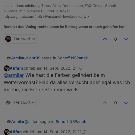
Installationsanleitung, Tipps, Alias-Definitionen, FAQ für das Sonoff
NSPanel mit lovelace UI unter ioBroker
https://github.com/joBr99/nspanel-lovelace-ui/wiki
Benutzt das Voting rechts unten im Beitrag wenn er euch geholfen hat.
1 Antwort
0
@
jobr99
sagte in
Sonoff NSPanel
:
Armilar
Atifan
schrieb am
14. Sept. 2022, 21:10
zuletzt editiert von
Offline
@
armilar
Der timeout bzw. das Event davon
@
armilar
Wie hast die Farben geändert beim
kommt ja von der Firmware, da kannst du im
Wettervorcast? Hab da alles versucht aber egal was ich
Sehe mir grad die Farben an... sehr nice
Backend nicht viel dran machen, allerdings sollte
mache, die Farbe ist immer weiß.
der counter für den timeout bei einem touch
event wieder von vorn beginnen.
1 Antwort
0
irgendwie lustig
@
atifan
sagte in
Sonoff NSPanel
:
Armilar
Atifan
schrieb am
14. Sept. 2022, 21:12
zuletzt editiert von Atifan