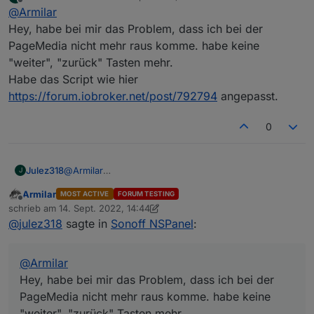
zuletzt editiert von
Offline
@
Armilar
Hey, habe bei mir das Problem, dass ich bei der
PageMedia nicht mehr raus komme. habe keine
"weiter", "zurück" Tasten mehr.
Habe das Script wie hier
https://forum.iobroker.net/post/792794
angepasst.
0
Julez318
@
Armilar
J
Hey, habe bei mir das Problem, dass ich bei der
Armilar
MOST ACTIVE
FORUM TESTING
PageMedia nicht mehr raus komme. habe keine
Offline
schrieb am
14. Sept. 2022, 14:44
"weiter", "zurück" Tasten mehr.
zuletzt editiert von Armilar
@
julez318
sagte in
Sonoff NSPanel
:
Habe das Script wie hier
https://forum.iobroker.net/post/792794
angepasst.
@
Armilar
Hey, habe bei mir das Problem, dass ich bei der
PageMedia nicht mehr raus komme. habe keine
"weiter", "zurück" Tasten mehr.