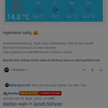
irgendwie lustig
Installationsanleitung, Tipps, Alias-Definitionen, FAQ für das Sonoff
NSPanel mit lovelace UI unter ioBroker
https://github.com/joBr99/nspanel-lovelace-ui/wiki
Benutzt das Voting rechts unten im Beitrag wenn er euch geholfen hat.
1 Antwort
0
@
jobr99
Also ich benutze bisher nur den Typ
Atifan
"cardEntities".
Armilar
MOST ACTIVE
FORUM TESTING
Aber ich denke nicht, dass das nur bei dem Typ passiert.
Sobald ich das Display aus dem "Standby" erwecke
Offline
schrieb am
14. Sept. 2022, 21:09
durch einen Touch, fängt der Timer an zu laufen. Und
zuletzt editiert von Armilar
@
atifan
sagte in
Sonoff NSPanel
:
nach 20 Sekunden bzw. der eingestellten Timeout wird