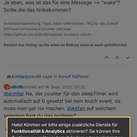
Ja eben, was ist das für eine Message --> "wake"?
Sollte die das hinbekommen?
Installationsanleitung, Tipps, Alias-Definitionen, FAQ für das Sonoff
NSPanel mit lovelace UI unter ioBroker
https://github.com/joBr99/nspanel-lovelace-ui/wiki
Benutzt das Voting rechts unten im Beitrag wenn er euch geholfen hat.
0
@
jobr99
sagte in
Sonoff NSPanel
:
Armilar
joBr99
schrieb am
14. Sept. 2022, 20:32
J
zuletzt editiert von
Offline
@
armilar
Ne, der counter für den sleepTimer wird
@
armilar
Der timeout bzw. das Event davon
kommt ja von der Firmware, da kannst du im
automatisch auf 0 gesetzt bei nem touch event, da
Ja eben, was ist das für eine Message --> "wake"?
Backend nicht viel dran machen, allerdings sollte
muss man gar nix machen.
@
Atifan
auf welchem
Sollte die das hinbekommen?
der counter für den timeout bei einem touch
seitentyp hast du das problem?
event wieder von vorn beginnen.
Hallo! Könnten wir bitte einige zusätzliche Dienste für
2 Antworten
0
Funktionalität & Analytics
aktivieren? Sie können Ihre