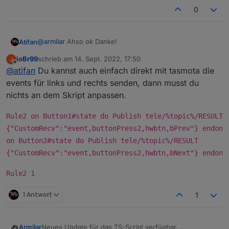
0
@
armilar
Ahso ok Danke!
Atifan
joBr99
schrieb am
14. Sept. 2022, 17:50
J
Hm ok, ich fände es von der Bedienung her halt
zuletzt editiert von
Offline
@
atifan
Du kannst auch einfach direkt mit tasmota die
bequem wenn man über die Buttons einfach links und
rechts Scrollen könnte, so wie mit den Pfeilen.
events für links und rechts senden, dann musst du
Ist das großer Aufwand zu programmieren?
nichts an dem Skript anpassen.
Rule2 on Button1#state do Publish tele/%topic%/RESULT
{"CustomRecv":"event,buttonPress2,hwbtn,bPrev"} endon
on Button2#state do Publish tele/%topic%/RESULT
{"CustomRecv":"event,buttonPress2,hwbtn,bNext"} endon
Rule2 1
1 Antwort
1
Neues Update für das TS-Script verfügbar...
Armilar