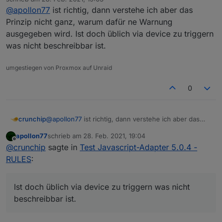
Warnung. Also ggf Bug beim Adapter öffnen der den
zuletzt editiert von
@
apollon77
ist richtig, dann verstehe ich aber das
state anbietet.
Prinzip nicht ganz, warum dafür ne Warnung
ausgegeben wird. Ist doch üblich via device zu triggern
was nicht beschreibbar ist.
umgestiegen von Proxmox auf Unraid
0
crunchip
@
apollon77
ist richtig, dann verstehe ich aber das
Prinzip nicht ganz, warum dafür ne Warnung
apollon77
schrieb am
28. Feb. 2021, 19:04
ausgegeben wird. Ist doch üblich via device zu
zuletzt editiert von
Offline
@
crunchip
sagte in
Test Javascript-Adapter 5.0.4 -
triggern was nicht beschreibbar ist.
RULES
:
Ist doch üblich via device zu triggern was nicht
beschreibbar ist.