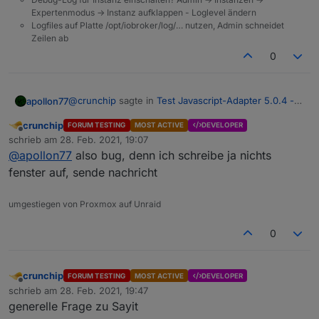
Expertenmodus -> Instanz aufklappen - Loglevel ändern
Logfiles auf Platte /opt/iobroker/log/… nutzen, Admin schneidet
Zeilen ab
0
@
crunchip
sagte in
Test Javascript-Adapter 5.0.4 -
apollon77
RULES
:
crunchip
FORUM TESTING
MOST ACTIVE
DEVELOPER
Offline
Ist doch üblich via device zu triggern was nicht
schrieb am
28. Feb. 2021, 19:07
zuletzt editiert von
beschreibbar ist.
@
apollon77
also bug, denn ich schreibe ja nichts
Also lesend ja ... an sich sollte die meldung nur
fenster auf, sende nachricht
kommen wenn man in ein read-only Feld SCHREIBT
umgestiegen von Proxmox auf Unraid
0
crunchip
FORUM TESTING
MOST ACTIVE
DEVELOPER
Offline
schrieb am
28. Feb. 2021, 19:47
zuletzt editiert von
generelle Frage zu Sayit