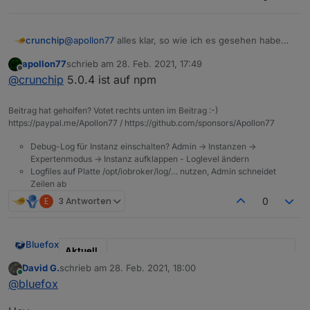
@
apollon77
alles klar, so wie ich es gesehen habe
crunchip
wurde telegram bzw obj.state.val gefixt, habe aktuell
apollon77
schrieb am
28. Feb. 2021, 17:49
5.0.3 installiert jedoch immer noch das gleiche
18:43:14.112	error	javascript.0 (2769) scr
zuletzt editiert von
Offline
@
crunchip
5.0.4 ist auf npm
Problem, keine telegram ausgabe und beim Auslösen
18:43:14.112	error	javascript.0 (2769) at 
let cond0 = false;

Beitrag hat geholfen? Votet rechts unten im Beitrag :-)
on({id: "zigbee.0.00158d00036b3fef.opened", 
https://paypal.me/Apollon77 / https://github.com/sponsors/Apollon77
    const _cond = obj.state.val == true;

    if (cond0 === false && _cond) {

Debug-Log für Instanz einschalten? Admin -> Instanzen ->
        cond0 = true;    

Expertenmodus -> Instanz aufklappen - Loglevel ändern
		sendTo("telegram.0", {user: _, text:
Logfiles auf Platte /opt/iobroker/log/… nutzen, Admin schneidet
    } else if (cond0 === true && !_cond) {

Zeilen ab
        cond0 = false;    

E
3 Antworten
0
Bluefox
Aktuell
e Test
David G.
schrieb am
28. Feb. 2021, 18:00
zuletzt editiert von
Version
5.0.7
Online
@
bluefox
Veröffe
27.02.2021