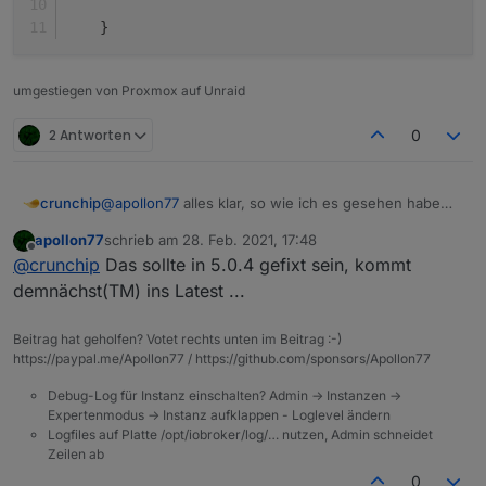
    }
umgestiegen von Proxmox auf Unraid
2 Antworten
0
@
apollon77
alles klar, so wie ich es gesehen habe
crunchip
wurde telegram bzw obj.state.val gefixt, habe aktuell
apollon77
schrieb am
28. Feb. 2021, 17:48
5.0.3 installiert jedoch immer noch das gleiche
18:43:14.112	error	javascript.0 (2769) scr
zuletzt editiert von
Offline
@
crunchip
Das sollte in 5.0.4 gefixt sein, kommt
Problem, keine telegram ausgabe und beim Auslösen
18:43:14.112	error	javascript.0 (2769) at 
let cond0 = false;

demnächst(TM) ins Latest ...
on({id: "zigbee.0.00158d00036b3fef.opened", 
Beitrag hat geholfen? Votet rechts unten im Beitrag :-)
    const _cond = obj.state.val == true;

https://paypal.me/Apollon77 / https://github.com/sponsors/Apollon77
    if (cond0 === false && _cond) {

        cond0 = true;    

Debug-Log für Instanz einschalten? Admin -> Instanzen ->
		sendTo("telegram.0", {user: _, text:
Expertenmodus -> Instanz aufklappen - Loglevel ändern
    } else if (cond0 === true && !_cond) {

Logfiles auf Platte /opt/iobroker/log/… nutzen, Admin schneidet
        cond0 = false;    

Zeilen ab
0