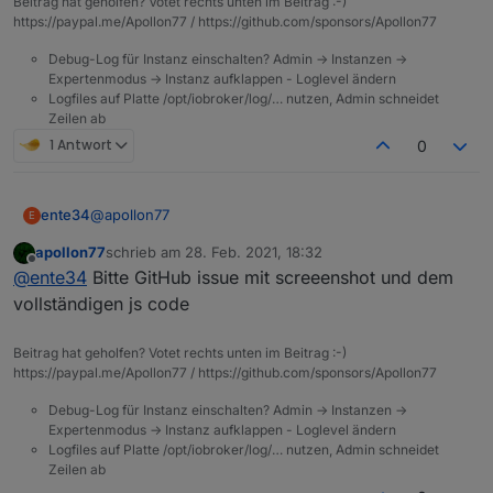
Beitrag hat geholfen? Votet rechts unten im Beitrag :-)
https://paypal.me/Apollon77 / https://github.com/sponsors/Apollon77
Debug-Log für Instanz einschalten? Admin -> Instanzen ->
Expertenmodus -> Instanz aufklappen - Loglevel ändern
Logfiles auf Platte /opt/iobroker/log/… nutzen, Admin schneidet
Zeilen ab
1 Antwort
0
@
apollon77
ente34
E
apollon77
schrieb am
28. Feb. 2021, 18:32
State condition false funktioniert noch nicht + noch ein
zuletzt editiert von
Offline
@
ente34
Bitte GitHub issue mit screeenshot und dem
obj.state.value
(5.0.4, habe nur state condition gelöscht und neu
let cond0 = false;

vollständigen js code
gemacht)
on({id: "fritzdect.0.DECT_5C:49:79:EF:51:FA.st
Beitrag hat geholfen? Votet rechts unten im Beitrag :-)
    const _cond = obj.state.val == _;

https://paypal.me/Apollon77 / https://github.com/sponsors/Apollon77
    if (cond0 === false && _cond) {

        cond0 = true;    

Debug-Log für Instanz einschalten? Admin -> Instanzen ->
		console.log("TEST Trigger %s (%id)".re
Expertenmodus -> Instanz aufklappen - Loglevel ändern
    } else if (cond0 === true && !_cond) {

Logfiles auf Platte /opt/iobroker/log/… nutzen, Admin schneidet
        cond0 = false;    

Zeilen ab