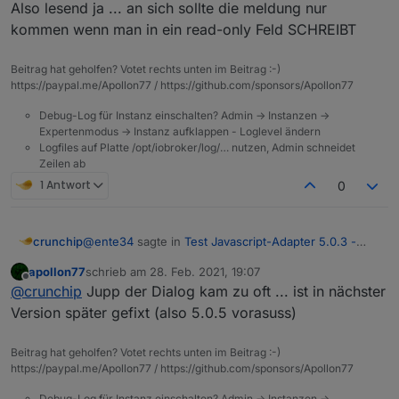
Also lesend ja ... an sich sollte die meldung nur
kommen wenn man in ein read-only Feld SCHREIBT
Beitrag hat geholfen? Votet rechts unten im Beitrag :-)
https://paypal.me/Apollon77 / https://github.com/sponsors/Apollon77
Debug-Log für Instanz einschalten? Admin -> Instanzen ->
Expertenmodus -> Instanz aufklappen - Loglevel ändern
Logfiles auf Platte /opt/iobroker/log/… nutzen, Admin schneidet
Zeilen ab
1 Antwort
0
@
ente34
sagte in
Test Javascript-Adapter 5.0.3 -
crunchip
RULES
:
apollon77
schrieb am
28. Feb. 2021, 19:07
zuletzt editiert von
Offline
noch ein obj.state.value
@
crunchip
Jupp der Dialog kam zu oft ... ist in nächster
Version später gefixt (also 5.0.5 vorasuss)
hab ich auch noch, aber telegram kommt nun an
was noch aufgefallen ist, kommt wenn man das script
Beitrag hat geholfen? Votet rechts unten im Beitrag :-)
aufruft
https://paypal.me/Apollon77 / https://github.com/sponsors/Apollon77
Debug-Log für Instanz einschalten? Admin -> Instanzen ->