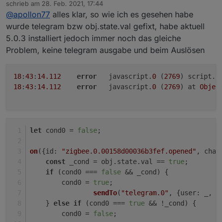
Offline
schrieb am
28. Feb. 2021, 17:44
zuletzt editiert von
@
apollon77
alles klar, so wie ich es gesehen habe
wurde telegram bzw obj.state.val gefixt, habe aktuell
5.0.3 installiert jedoch immer noch das gleiche
Problem, keine telegram ausgabe und beim Auslösen
18
:
43
:
14.112
error
	javascript.
0
 (
2769
) script.j
18
:
43
:
14.112
error
	javascript.
0
 (
2769
) at 
Objec
let
 cond0 = 
false
;
on
({
id
: 
"zigbee.0.00158d00036b3fef.opened"
, 
chan
const
 _cond = obj.
state
.
val
 == 
true
;
if
 (cond0 === 
false
 && _cond) {
        cond0 = 
true
;    
sendTo
(
"telegram.0"
, {
user
: _, 
t
    } 
else
if
 (cond0 === 
true
 && !_cond) {
        cond0 = 
false
;    