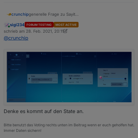
generelle Frage zu Sayit
crunchip
wie verwendet man denn das?
sigi234
FORUM TESTING
MOST ACTIVE
hab das einfach mal so hinterlegt, mit dem Text
Online
schrieb am
28. Feb. 2021, 20:11
"Bewegung erkannt"
zuletzt editiert von sigi234
@
crunchip
als Sprachausgabe kommt aber mein Wetterbericht
Denke es kommt auf den State an.
Bitte benutzt das Voting rechts unten im Beitrag wenn er euch geholfen hat.
Immer Daten sichern!