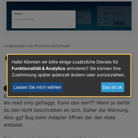
});

umgestiegen von Proxmox auf Unraid
2 Antworten
0
Hallo! Könnten wir bitte einige zusätzliche Dienste für
Funktionalität & Analytics
aktivieren? Sie können Ihre
Zustimmung später jederzeit ändern oder zurückziehen.
@
ente34
sagte in
Test Javascript-Adapter 5.0.3 -
crunchip
RULES
:
Lassen Sie mich wählen
Das ist ok
apollon77
schrieb am
28. Feb. 2021, 18:32
zuletzt editiert von
Offline
noch ein obj.state.value
@
crunchip
dann ist der state in den du schreiben willst
als read only geflaggt. Kann das sein?? Wenn ja darfst
du den nicht beschreiben an sich. Daher die Warnung.
hab ich auch noch, aber telegram kommt nun an
was noch aufgefallen ist, kommt wenn man das script
Also ggf Bug beim Adapter öffnen der den state
aufruft
anbietet.