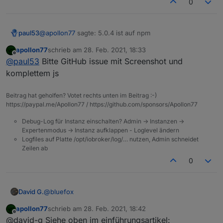
0
    }

});

@
apollon77
sagte: 5.0.4 ist auf npm
paul53
apollon77
schrieb am
28. Feb. 2021, 18:33
Fehler:
value
zuletzt editiert von
Offline
@
paul53
Bitte GitHub issue mit Screenshot und
komplettem js
Beitrag hat geholfen? Votet rechts unten im Beitrag :-)
https://paypal.me/Apollon77 / https://github.com/sponsors/Apollon77
Debug-Log für Instanz einschalten? Admin -> Instanzen ->
Expertenmodus -> Instanz aufklappen - Loglevel ändern
Logfiles auf Platte /opt/iobroker/log/… nutzen, Admin schneidet
Zeilen ab
0
@
bluefox
David G.
apollon77
schrieb am
28. Feb. 2021, 18:42
Hey,
zuletzt editiert von
Offline
@david-g Siehe oben im einführungsartikel: