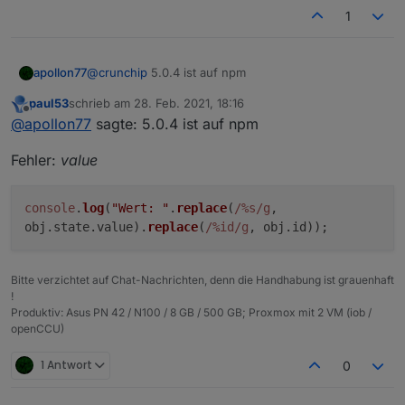
1
apollon77
@
crunchip
5.0.4 ist auf npm
paul53
schrieb am
28. Feb. 2021, 18:16
zuletzt editiert von
Offline
@
apollon77
sagte: 5.0.4 ist auf npm
Fehler:
value
console
.
log
(
"Wert: "
.
replace
(
/%s/g
,
obj.
state
.
value
).
replace
(
/%id/g
, obj.
id
));
Bitte verzichtet auf Chat-Nachrichten, denn die Handhabung ist grauenhaft
!
Produktiv: Asus PN 42 / N100 / 8 GB / 500 GB; Proxmox mit 2 VM (iob /
openCCU)
1 Antwort
0