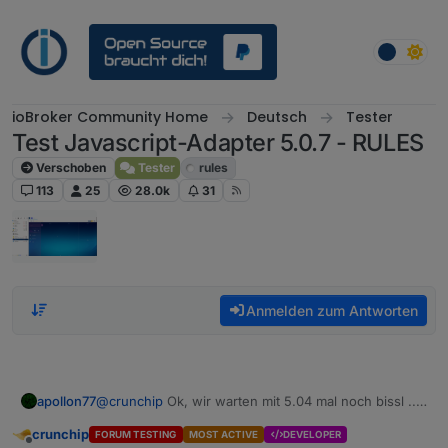
Weiter zum Inhalt
ioBroker Community Home
Deutsch
Tester
Test Javascript-Adapter 5.0.7 - RULES
Verschoben
Tester
rules
113
25
28.0k
31
Anmelden zum Antworten
apollon77
@
crunchip
Ok, wir warten mit 5.04 mal noch bissl ..
meld emich nochmal
crunchip
FORUM TESTING
MOST ACTIVE
DEVELOPER