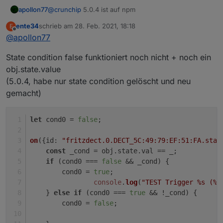
apollon77
@
crunchip
5.0.4 ist auf npm
ente34
schrieb am
28. Feb. 2021, 18:18
E
zuletzt editiert von
Offline
@
apollon77
State condition false funktioniert noch nicht + noch ein
obj.state.value
(5.0.4, habe nur state condition gelöscht und neu
gemacht)
let
 cond0 = 
false
;
on
({
id
: 
"fritzdect.0.DECT_5C:49:79:EF:51:FA.stat
const
 _cond = obj.
state
.
val
 == _;
if
 (cond0 === 
false
 && _cond) {
        cond0 = 
true
;    
console
.
log
(
"TEST Trigger %s (%i
    } 
else
if
 (cond0 === 
true
 && !_cond) {
        cond0 = 
false
;    