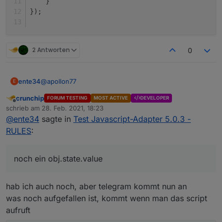
    }
});
2 Antworten
0
@
apollon77
ente34
E
crunchip
FORUM TESTING
MOST ACTIVE
DEVELOPER
State condition false funktioniert noch nicht + noch ein
Offline
schrieb am
28. Feb. 2021, 18:23
obj.state.value
zuletzt editiert von
@
ente34
sagte in
Test Javascript-Adapter 5.0.3 -
(5.0.4, habe nur state condition gelöscht und neu
let cond0 = false;

gemacht)
RULES
:
on({id: "fritzdect.0.DECT_5C:49:79:EF:51:FA.st
    const _cond = obj.state.val == _;

    if (cond0 === false && _cond) {

noch ein obj.state.value
        cond0 = true;    

		console.log("TEST Trigger %s (%id)".re
hab ich auch noch, aber telegram kommt nun an
    } else if (cond0 === true && !_cond) {

        cond0 = false;    

was noch aufgefallen ist, kommt wenn man das script
aufruft
    }
