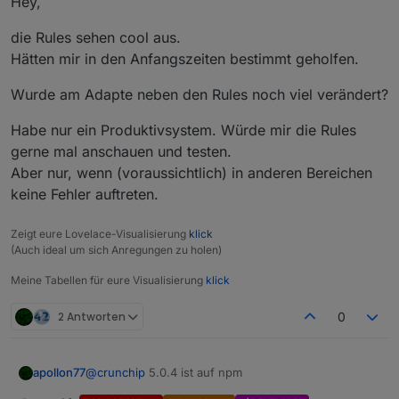
Hey,
ntlichun
gsdatu
die Rules sehen cool aus.
m
Hätten mir in den Anfangszeiten bestimmt geholfen.
Installati
Latest-Repo oder
npm i
on
iobroker.javascript@5.0.7 --
Wurde am Adapte neben den Rules noch viel verändert?
production && iob u javascript
Habe nur ein Produktivsystem. Würde mir die Rules
RULES - die neue Möglichkeit dein Heim zu
gerne mal anschauen und testen.
Automatisieren...
Skripte noch einfacher erstellen für Jedermann!
Aber nur, wenn (voraussichtlich) in anderen Bereichen
keine Fehler auftreten.
Nicht jeder ist in der Lage zu programmieren und sein
Heim mittels JavaScript Code zu automatisieren. Auch
Zeigt eure Lovelace-Visualisierung
klick
um mit Blockly klar zu kommen muss man sich in
Darf ich Vorstellen:
RULES
- die neueste Erweiterung
(Auch ideal um sich Anregungen zu holen)
einige Themen einarbeiten. Scenes andererseits sind
des JavaScript Adapters
doch manchmal schnell sehr beschränkt.
RULES ermöglicht es in einer einfach gestalteten
Meine Tabellen für eure Visualisierung
klick
Oberfläche Skripte noch einfacher zusammenzustellen
nach dem bewährten "Wenn DIES dann DAS" Prinzip.
Aber bevor Eure Fragezeichen noch größer werden:
2 Antworten
0
(In Wirklichkeit ist es dann doch "WENN DIES
(bewegte) Bilder sagen mehr als tausend Worte:
und/oder DIES-ANDERE dann DAS(+DAS+...), sonst
ANDERES" ;-) )
apollon77
@
crunchip
5.0.4 ist auf npm