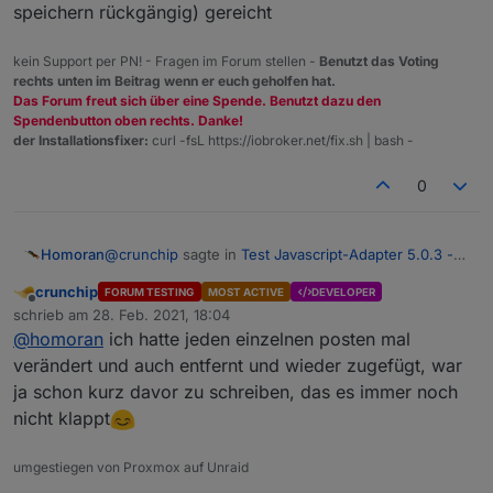
Infos da sind um so schneller können wir es
speichern rückgängig) gereicht
nachvollziehen und beheben.
kein Support per PN! - Fragen im Forum stellen -
Benutzt das Voting
rechts unten im Beitrag wenn er euch geholfen hat.
Das Forum freut sich über eine Spende. Benutzt dazu den
Spendenbutton oben rechts. Danke!
der Installationsfixer:
curl -fsL https://iobroker.net/fix.sh | bash -
0
@
crunchip
sagte in
Test Javascript-Adapter 5.0.3 -
Homoran
RULES
:
crunchip
FORUM TESTING
MOST ACTIVE
DEVELOPER
Offline
@
apollon77
funktioniert nun, musste jedoch das
schrieb am
28. Feb. 2021, 18:04
zuletzt editiert von
script löschen und neu anlegen
@
homoran
ich hatte jeden einzelnen posten mal
wahrscheinlich hätte eine kleine Änderung (und
verändert und auch entfernt und wieder zugefügt, war
nach speichern rückgängig) gereicht
ja schon kurz davor zu schreiben, das es immer noch
nicht klappt
umgestiegen von Proxmox auf Unraid