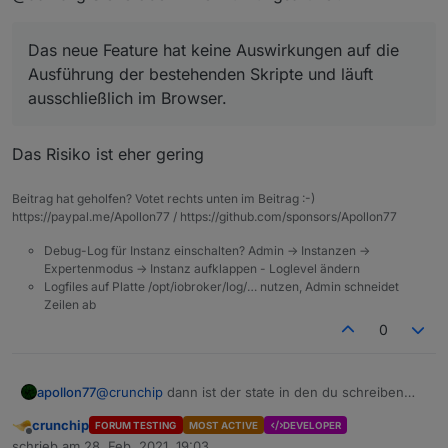
die Rules sehen cool aus.
Hätten mir in den Anfangszeiten bestimmt geholfen.
Das neue Feature hat keine Auswirkungen auf die
Wurde am Adapte neben den Rules noch viel
verändert?
Ausführung der bestehenden Skripte und läuft
Habe nur ein Produktivsystem. Würde mir die Rules
ausschließlich im Browser.
gerne mal anschauen und testen.
Aber nur, wenn (voraussichtlich) in anderen
Bereichen keine Fehler auftreten.
Das Risiko ist eher gering
Beitrag hat geholfen? Votet rechts unten im Beitrag :-)
https://paypal.me/Apollon77 / https://github.com/sponsors/Apollon77
Debug-Log für Instanz einschalten? Admin -> Instanzen ->
Expertenmodus -> Instanz aufklappen - Loglevel ändern
Logfiles auf Platte /opt/iobroker/log/… nutzen, Admin schneidet
Zeilen ab
0
apollon77
@
crunchip
dann ist der state in den du schreiben
willst als read only geflaggt. Kann das sein?? Wenn
crunchip
FORUM TESTING
MOST ACTIVE
DEVELOPER
ja darfst du den nicht beschreiben an sich. Daher die
Offline
schrieb am
28. Feb. 2021, 19:03