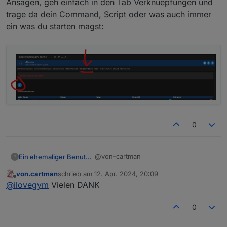
Ansagen, geh einfach in den Tab Verknuepfungen und
trage da dein Command, Script oder was auch immer
ein was du starten magst:
0
@von-cartman
Ein ehemaliger Benutzer
?
von.cartman
schrieb am
12. Apr. 2024, 20:09
falscher Tab, wo du bist, gehts ja nur
zuletzt editiert von
Offline
@
ilovegym
Vielen DANK
um die Alexa Ansagen, geh einfach in
den Tab Verknuepfungen und trage
da dein Command, Script oder was
0
auch immer ein was du starten magst: