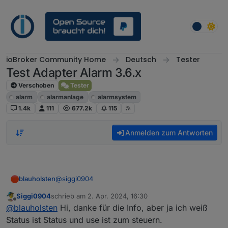
Weiter zum Inhalt
ioBroker Community Home
Deutsch
Tester
Test Adapter Alarm 3.6.x
Verschoben
Tester
alarm
alarmanlage
alarmsystem
1.4k
111
677.2k
115
Anmelden zum Antworten
@
siggi0904
blauholsten
Siggi0904
schrieb am
2. Apr. 2024, 16:30
Hallo,
zuletzt editiert von
Offline
@
blauholsten
Hi, danke für die Info, aber ja ich weiß
der datenpunkt ist eher noch ein Relikt aus
Status ist Status und use ist zum steuern.
anfänglichen Zeiten. Dieser signalisiert nur den