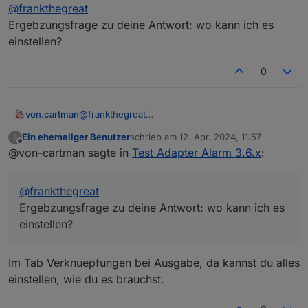
Offline
@
frankthegreat
Ergebzungsfrage zu deine Antwort: wo kann ich es
einstellen?
0
von.cartman
@
frankthegreat
Ergebzungsfrage zu deine Antwort: wo kann ich
Ein ehemaliger Benutzer
schrieb am
12. Apr. 2024, 11:57
?
es einstellen?
zuletzt editiert von
Offline
@von-cartman sagte in
Test Adapter Alarm 3.6.x
:
@
frankthegreat
Ergebzungsfrage zu deine Antwort: wo kann ich es
einstellen?
Im Tab Verknuepfungen bei Ausgabe, da kannst du alles
einstellen, wie du es brauchst.