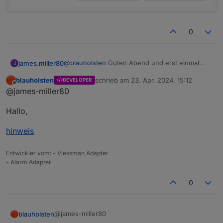
0
@
blauholsten
Guten Abend und erst einmal
james.miller80
J
vielen Dank für den Super Adapter.
blauholsten
schrieb am
23. Apr. 2024, 15:12
DEVELOPER
Leider gelingt es mit nicht Meldungen per
zuletzt editiert von
Offline
@james-miller80
Telegram zu senden. Der Telegram Adpter ist
aktiv und kann Nachrichten senden und
Hallo,
empfangen. In der Karteikarte
Benachrichtigungen habe ich alle Hacken aktiv.
hinweis
Entwickler vom: - Viessman Adapter
- Alarm Adapter
0
@james-miller80
blauholsten