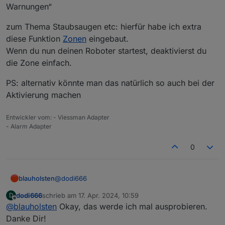
Warnungen“
Schön wäre es in meinen Augen, wenn der Adapter
über eine eigene Logik verfügen würde, welche
zum Thema Staubsaugen etc: hierfür habe ich extra
diese Fälle berücksichtigt.
Sprich, zum Aktivierungszeitpunkt der Alarmanlage
diese Funktion
Zonen
eingebaut.
können die Bewegungsmelder stehen, wie sie wollen
Wenn du nun deinen Roboter startest, deaktivierst du
und erst nach einer gewissen Zeit (konfigurierbar)
die Zone einfach.
werden diese dann ausgewertet. Zudem müsste es
einen Eingang zum Unterdrücken der
PS: alternativ könnte man das natürlich so auch bei der
Bewegungsmelder geben. Ist das eine Funktion, die
ihr auch vermisst, oder habe ich vielleicht etwas zu
Aktivierung machen
kompliziert gedacht?
@
blauholsten
: Was hältst du davon? Hättest du ggf.
Entwickler vom: - Viessman Adapter
Interesse daran etwas derartiges umzusetzen?
- Alarm Adapter
Danke und Grüße
Sascha
0
@
dodi666
blauholsten
dodi666
schrieb am
17. Apr. 2024, 10:59
D
Hallo,
zuletzt editiert von
Offline
@
blauholsten
Okay, das werde ich mal ausprobieren.
zum Thema bei der Aktivierung: Hier gibt es 2
Danke Dir!