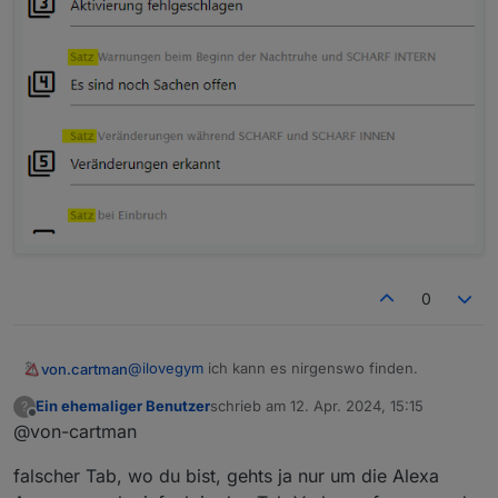
0
@
ilovegym
ich kann es nirgenswo finden.
von.cartman
Ein ehemaliger Benutzer
schrieb am
12. Apr. 2024, 15:15
?
die Meisten sind nur als "Sätze" zu
zuletzt editiert von
Offline
@von-cartman
Sprachausgabe
falscher Tab, wo du bist, gehts ja nur um die Alexa