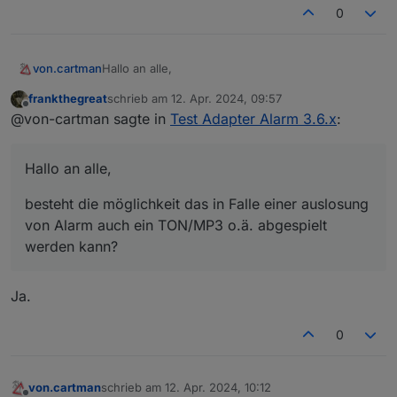
0
Hallo an alle,
von.cartman
frankthegreat
schrieb am
12. Apr. 2024, 09:57
besteht die möglichkeit das in Falle einer
zuletzt editiert von
Offline
@von-cartman sagte in
Test Adapter Alarm 3.6.x
:
auslosung von Alarm auch ein TON/MP3 o.ä.
abgespielt werden kann?
Hallo an alle,
besteht die möglichkeit das in Falle einer auslosung
von Alarm auch ein TON/MP3 o.ä. abgespielt
werden kann?
Ja.
0
von.cartman
schrieb am
12. Apr. 2024, 10:12
zuletzt editiert von