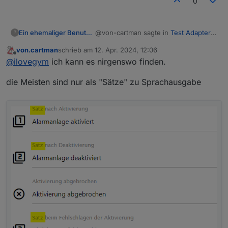
0
@von-cartman sagte in
Test Adapter
Ein ehemaliger Benutzer
?
Alarm 3.6.x
:
von.cartman
schrieb am
12. Apr. 2024, 12:06
zuletzt editiert von
Offline
@
frankthegreat
@
ilovegym
ich kann es nirgenswo finden.
Ergebzungsfrage zu deine
Im Tab Verknuepfungen bei Ausgabe,
Antwort: wo kann ich es
die Meisten sind nur als "Sätze" zu Sprachausgabe
da kannst du alles einstellen, wie du
einstellen?
es brauchst.