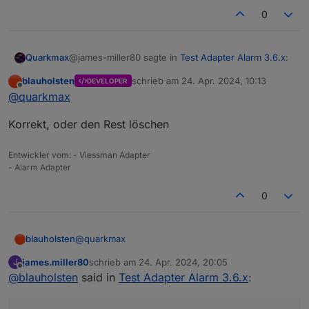
0
@james-miller80 sagte in
Test Adapter Alarm 3.6.x
:
Quarkmax
blauholsten
schrieb am
24. Apr. 2024, 10:13
DEVELOPER
zuletzt editiert von
Offline
was genau ist damit gemeint
@
quarkmax
Korrekt, oder den Rest löschen
nimm nicht das PLUS sondern tippe
telegram.0
(also
die Instanz, welche du verwenden willst) ein und
Entwickler vom: - Viessman Adapter
dann <Enter>
- Alarm Adapter
0
@
quarkmax
blauholsten
james.miller80
schrieb am
24. Apr. 2024, 20:05
J
Korrekt, oder den Rest löschen
zuletzt editiert von
Offline
@
blauholsten
said in
Test Adapter Alarm 3.6.x
: