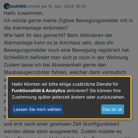
dodi666
schrieb am
15. Apr. 2024, 18:42
D
zuletzt editiert von
Offline
Hallo zusammen,
ich würde gerne meine Zigbee Bewegungsmelder mit in
die Alarmanlage einbinden?
Wie habt ihr das gemacht? Beim Aktivieren der
Alarmanlage kann es ja durchaus sein, dass ein
Bewegungsmelder noch eine Bewegung registriert hat.
Schließlich befindet man sich ja noch in der Wohnung.
Zudem lasse ich bei Abwesenheit gerne den
Staubsaugerroboter fahren, welcher dann vermutlich
auch die Bewegungsmelder auslöst.
Hallo! Könnten wir bitte einige zusätzliche Dienste für
Schön wäre es in meinen Augen, wenn der Adapter
Funktionalität & Analytics
aktivieren? Sie können Ihre
über eine eigene Logik verfügen würde, welche diese
Zustimmung später jederzeit ändern oder zurückziehen.
Fälle berücksichtigt.
Sprich, zum Aktivierungszeitpunkt der Alarmanlage
Lassen Sie mich wählen
Das ist ok
können die Bewegungsmelder stehen, wie sie wollen
und erst nach einer gewissen Zeit (konfigurierbar)
werden diese dann ausgewertet. Zudem müsste es