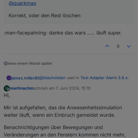
@
quarkmax
Korrekt, oder den Rest löschen
:man-facepalming: danke das wars ..... läuft super.
0
etwa einem Monat später
@
blauholsten
said in
Test Adapter Alarm 3.6.x
:
james.miller80
J
martinschm
schrieb am
7. Juni 2024, 15:10
M
zuletzt editiert von
Offline
Hi,
@
quarkmax
:man-facepalming: danke das wars ..... läuft
Korrekt, oder den Rest löschen
Mir ist aufgefallen, das die Anwesenheitssimulation
super.
weiter läuft, wenn ein Einbruch gemeldet wurde.
Benachrichtigungen über Bewegungen und
Veränderungen an den Fenstern kommen nicht mehr,