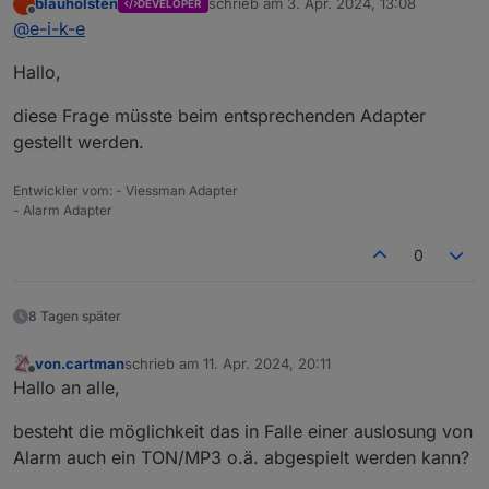
blauholsten
schrieb am
3. Apr. 2024, 13:08
DEVELOPER
ich lasse mir über eine Amazon Alex mitteilen, wenn ich
zuletzt editiert von
Offline
@
e-i-k-e
die Alarmanlage aktiviert bzw. deaktiviert haben.
Hallo,
diese Frage müsste beim entsprechenden Adapter
gestellt werden.
Entwickler vom: - Viessman Adapter
- Alarm Adapter
Bevor die Textwiedergabe gesprochen wird, kommt
immer ein sehr lautes "ping".
0
Kann das abgestellt werden?
8 Tagen später
von.cartman
schrieb am
11. Apr. 2024, 20:11
zuletzt editiert von
Offline
Hallo an alle,
besteht die möglichkeit das in Falle einer auslosung von
Alarm auch ein TON/MP3 o.ä. abgespielt werden kann?