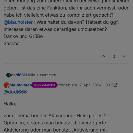
einen Eingang zum Unterdrücken der Bewegungsmelder
geben. Ist das eine Funktion, die ihr auch vermisst, oder
habe ich vielleicht etwas zu kompliziert gedacht?
@
blauholsten
: Was hältst du davon? Hättest du ggf.
Interesse daran etwas derartiges umzusetzen?
Danke und Grüße
Sascha
0
dodi666
Hallo zusammen,
D
ich würde gerne meine Zigbee Bewegungsmelder mit
blauholsten
schrieb am
17. Apr. 2024, 10:00
DEVELOPER
in die Alarmanlage einbinden?
zuletzt editiert von blauholsten
Offline
@
dodi666
Wie habt ihr das gemacht? Beim Aktivieren der
Alarmanlage kann es ja durchaus sein, dass ein
Hallo,
Bewegungsmelder noch eine Bewegung registriert
hat. Schließlich befindet man sich ja noch in der
Wohnung.
zum Thema bei der Aktivierung: Hier gibt es 2
Zudem lasse ich bei Abwesenheit gerne den
Optionen, erstens man benutzt die verzögerte
Staubsaugerroboter fahren, welcher dann vermutlich
Aktivierung oder man benutzt „Aktivierung mit
auch die Bewegungsmelder auslöst.