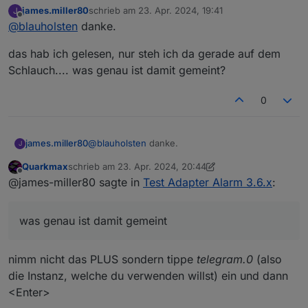
james.miller80
schrieb am
23. Apr. 2024, 19:41
J
Hallo,
zuletzt editiert von
Offline
@
blauholsten
danke.
hinweis
das hab ich gelesen, nur steh ich da gerade auf dem
Schlauch.... was genau ist damit gemeint?
0
@
blauholsten
danke.
james.miller80
J
Quarkmax
schrieb am
23. Apr. 2024, 20:44
das hab ich gelesen, nur steh ich da gerade auf
zuletzt editiert von Quarkmax
Offline
@james-miller80 sagte in
Test Adapter Alarm 3.6.x
:
dem Schlauch.... was genau ist damit gemeint?
was genau ist damit gemeint
nimm nicht das PLUS sondern tippe
telegram.0
(also
die Instanz, welche du verwenden willst) ein und dann
<Enter>