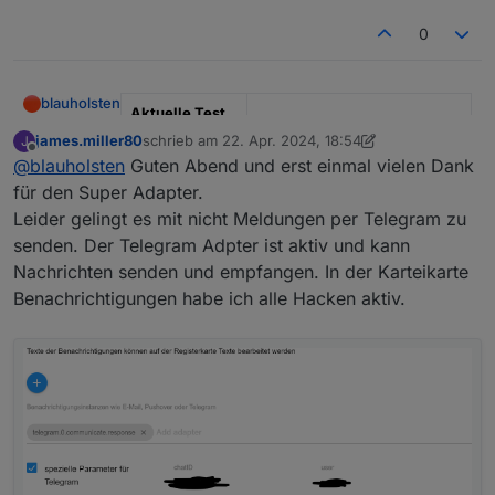
Optionen, erstens man benutzt die verzögerte
Aktivierung oder man benutzt „Aktivierung mit
zum Thema Staubsaugen etc: hierfür habe ich
0
Warnungen“
extra diese Funktion
Zonen
eingebaut.
Wenn du nun deinen Roboter startest, deaktivierst
PS: alternativ könnte man das natürlich so auch bei
du die Zone einfach.
der Aktivierung machen
blauholsten
Aktuelle Test
Version
3.6.x
james.miller80
schrieb am
22. Apr. 2024, 18:54
J
zuletzt editiert von james.miller80
Offline
@
blauholsten
Guten Abend und erst einmal vielen Dank
Veröffentlichun
22.12.2022
für den Super Adapter.
gsdatum
Leider gelingt es mit nicht Meldungen per Telegram zu
Github Link
https://github.com/misanorot/
senden. Der Telegram Adpter ist aktiv und kann
ioBroker.alarm
Nachrichten senden und empfangen. In der Karteikarte
Benachrichtigungen habe ich alle Hacken aktiv.
Hier Adapter Beschreibung, Changelog etc.