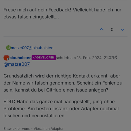
Freue mich auf dein Feedback! Vielleicht habe ich nur
etwas falsch eingestellt...
0
@
blauholsten
matze007
M
blauholsten
schrieb am
18. Feb. 2024, 21:02
DEVELOPER
Danke für deine Antwort. Ich habe zwei Tests im
zuletzt editiert von blauholsten
Offline
@
matze007
Debug-Modus durchgeführt:
Mit allen 3 Türen aktiviert
Grundsätzlich wird der richtige Kontakt erkannt, aber
Die Logs findest du hier als Screenshot:
Mit nur 1 Tür aktiviert (Garage/Haus)
der Name wir falsch genommen. Scheint ein Fehler zu
sein, kannst du bei GitHub einen issue anlegen?
EDIT: Habe das ganze mal nachgestellt, ging ohne
Probleme. Am besten Instanz oder Adapter nochmal
löschen und neu installieren.
Freue mich auf dein Feedback! Vielleicht habe ich
Entwickler vom: - Viessman Adapter