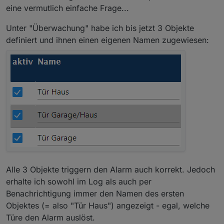
scharf ist..
Im grossen und ganzen mehrere
eine vermutlich einfache Frage...
Dinge, die ich pruefe, einmal den
Standort, das Smartphone, die Uhr,
Unter "Überwachung" habe ich bis jetzt 3 Objekte
den G-Tag (und diesen mit 15 ESP's
definiert und ihnen einen eigenen Namen zugewiesen:
im Haus und Grundstueck verteilt).
Alle 3 Objekte triggern den Alarm auch korrekt. Jedoch
erhalte ich sowohl im Log als auch per
Benachrichtigung immer den Namen des ersten
Objektes (= also "Tür Haus") angezeigt - egal, welche
Türe den Alarm auslöst.