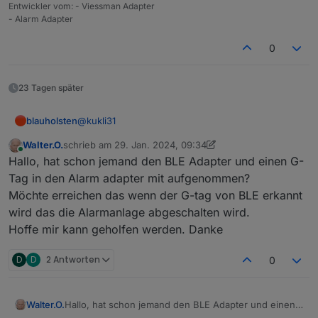
Entwickler vom: - Viessman Adapter
- Alarm Adapter
0
23 Tagen später
@
kukli31
blauholsten
Walter.O.
schrieb am
29. Jan. 2024, 09:34
Hallo,
zuletzt editiert von Walter.O.
Online
Hallo, hat schon jemand den BLE Adapter und einen G-
sollte beides eigentlich nicht der Fall sein! Nutzt du
Tag in den Alarm adapter mit aufgenommen?
die automatische Nachtruhe? Oder stellst du
Möchte erreichen das wenn der G-tag von BLE erkannt
manuell auf Nachtruhe?
Stelle den Adapter mal auf debug und poste dann
wird das die Alarmanlage abgeschalten wird.
mal die Logs der Spachausgabe bei Deaktivierung.
Hoffe mir kann geholfen werden. Danke
D
D
2 Antworten
0
Walter.O.
Hallo, hat schon jemand den BLE Adapter und einen
G-Tag in den Alarm adapter mit aufgenommen?