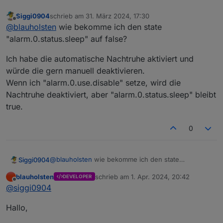
Siggi0904
schrieb am
31. März 2024, 17:30
zuletzt editiert von
Offline
@
blauholsten
wie bekomme ich den state
"alarm.0.status.sleep" auf false?
Ich habe die automatische Nachtruhe aktiviert und
würde die gern manuell deaktivieren.
Wenn ich "alarm.0.use.disable" setze, wird die
Nachtruhe deaktiviert, aber "alarm.0.status.sleep" bleibt
true.
0
@
blauholsten
wie bekomme ich den state
Siggi0904
"alarm.0.status.sleep" auf false?
blauholsten
schrieb am
1. Apr. 2024, 20:42
DEVELOPER
Ich habe die automatische Nachtruhe aktiviert und
zuletzt editiert von
Offline
@
siggi0904
würde die gern manuell deaktivieren.
Wenn ich "alarm.0.use.disable" setze, wird die
Hallo,
Nachtruhe deaktiviert, aber "alarm.0.status.sleep"
bleibt true.