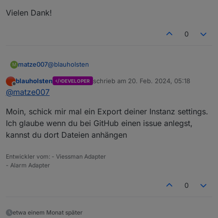
Vielen Dank!
0
@
blauholsten
matze007
M
blauholsten
schrieb am
20. Feb. 2024, 05:18
DEVELOPER
Danke für den Input. Ich habe die Instanz gelöscht,
zuletzt editiert von
Offline
@
matze007
dann den Adapter gelöscht und neu installiert. Das
Problem ist immer noch vorhanden. Auch habe ich
Ergebnis: Es wird immer der erste Datenpunkt
Moin, schick mir mal ein Export deiner Instanz settings.
es mit nur 2 Datenpunkten getestet (Haus und
angezeigt.
Garage) und die Reihenfolge im Register
Hast du eine Idee, an was das liegen kann oder soll
Ich glaube wenn du bei GitHub einen issue anlegst,
"Überwachung" vertauscht.
ich ein GutHub-Issue anlegen?
kannst du dort Dateien anhängen
Vielen Dank!
Entwickler vom: - Viessman Adapter
- Alarm Adapter
0
etwa einem Monat später