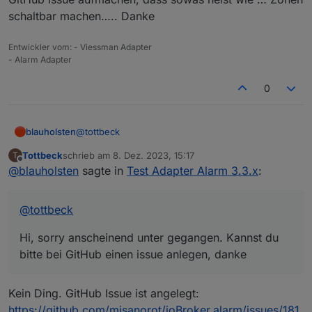
schaltbar machen….. Danke
Entwickler vom: - Viessman Adapter
- Alarm Adapter
0
@
tottbeck
blauholsten
Tottbeck
schrieb am
8. Dez. 2023, 15:17
T
Hi, sorry anscheinend unter gegangen. Kannst du
zuletzt editiert von
Offline
@
blauholsten
sagte in
Test Adapter Alarm 3.3.x
:
bitte bei GitHub einen issue anlegen, danke
@
tottbeck
Hi, sorry anscheinend unter gegangen. Kannst du
bitte bei GitHub einen issue anlegen, danke
Kein Ding. GitHub Issue ist angelegt:
https://github.com/misanorot/ioBroker.alarm/issues/181