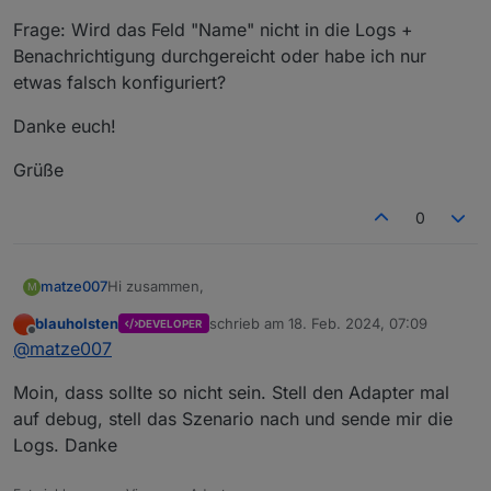
Frage: Wird das Feld "Name" nicht in die Logs +
Benachrichtigung durchgereicht oder habe ich nur
etwas falsch konfiguriert?
Danke euch!
Grüße
0
Hi zusammen,
matze007
M
blauholsten
schrieb am
18. Feb. 2024, 07:09
DEVELOPER
ich arbeite mich gerade in diesen Adapter ein und
zuletzt editiert von
Offline
@
matze007
habe eine vermutlich einfache Frage...
Unter "Überwachung" habe ich bis jetzt 3 Objekte
Moin, dass sollte so nicht sein. Stell den Adapter mal
definiert und ihnen einen eigenen Namen
zugewiesen:
Alle 3 Objekte triggern den Alarm auch korrekt.
auf debug, stell das Szenario nach und sende mir die
Jedoch erhalte ich sowohl im Log als auch per
Logs. Danke
Benachrichtigung immer den Namen des ersten
Frage: Wird das Feld "Name" nicht in die Logs +
Objektes (= also "Tür Haus") angezeigt - egal,
Benachrichtigung durchgereicht oder habe ich nur