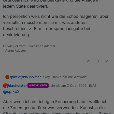
Grundsätzlich wird bei deaktivierung die Anlage in
aus?
jedem State deaktiviert.
Ich persönlich weis nicht wie die Echos reagieren, aber
vermutlich müsste man sie mit was anderen
beschreiben, z. B. mit der sprachausgabe bei
deaktivierung
Entwickler vom: - Viessman Adapter
- Alarm Adapter
0
spike2
@
blauholsten
okay, Danke für die Antwort.
S
Ich habe schon eine Idee, wie ich es löse :)
blauholsten
schrieb am
7. Dez. 2023, 16:12
DEVELOPER
zuletzt editiert von
Offline
@
spike2
Aber wenn ich es richtig in Erinnerung habe, wollte ich
die Zonen genau für sowas verwenden. Kannst ja ein
GitHub issue aufmachen, dass sowas heist wie … Zonen