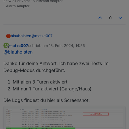
Entwickler vom: - Viessman Adapter
welche Türe den Alarm auslöst.
etwas falsch konfiguriert?
Danke euch!
- Alarm Adapter
Grüße
0
@
matze007
blauholsten
matze007
schrieb am
18. Feb. 2024, 14:55
M
Moin, dass sollte so nicht sein. Stell den Adapter
zuletzt editiert von
Offline
@
blauholsten
mal auf debug, stell das Szenario nach und sende
mir die Logs. Danke
Danke für deine Antwort. Ich habe zwei Tests im
Debug-Modus durchgeführt:
Mit allen 3 Türen aktiviert
Mit nur 1 Tür aktiviert (Garage/Haus)
Die Logs findest du hier als Screenshot: