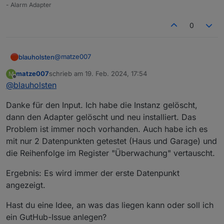
nur etwas falsch eingestellt...
- Alarm Adapter
0
@
matze007
blauholsten
matze007
schrieb am
19. Feb. 2024, 17:54
M
Grundsätzlich wird der richtige Kontakt erkannt,
zuletzt editiert von
Offline
@
blauholsten
aber der Name wir falsch genommen. Scheint ein
Fehler zu sein, kannst du bei GitHub einen issue
EDIT: Habe das ganze mal nachgestellt, ging ohne
Danke für den Input. Ich habe die Instanz gelöscht,
anlegen?
Probleme. Am besten Instanz oder Adapter
nochmal löschen und neu installieren.
dann den Adapter gelöscht und neu installiert. Das
Problem ist immer noch vorhanden. Auch habe ich es
mit nur 2 Datenpunkten getestet (Haus und Garage) und
die Reihenfolge im Register "Überwachung" vertauscht.
Ergebnis: Es wird immer der erste Datenpunkt
angezeigt.
Hast du eine Idee, an was das liegen kann oder soll ich
ein GutHub-Issue anlegen?