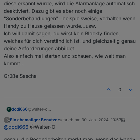
diese erkannt wurde, wird die Alarmanlage automatisch
deaktiviert. Dazu gibt es aber noch einige
"Sonderbehandlungen"...beispielsweise, verhalten wenn
Handy zu Hause gelassen wurde...usw.
Ich will damit sagen, du wirst kein Blockly finden,
welches für dich verständlich ist, und gleichzeitig genau
deine Anforderungen abbildet.
Also einfach mal starten und schauen, wie weit man
kommt...
Grüße Sascha
0
@walter-o
dodi666
D
Fang doch einfach mal an eine
Ein ehemaliger Benutzer
schrieb am
30. Jan. 2024, 10:53
?
Anwesenheitsüberwachung / - erkennung mittels
Grüße Sascha
zuletzt editiert von Ein ehemaliger Benutz
Offline
@
dodi666
@Walter-O
Bluetooth/WLAN aufzubauen. Wenn diese dann
einwandfrei funktioniert, kannst du dir Gedanken
genau, die Besonderheiten merkt man, wenn das Handy
dazu machen, wie du die Alarmanlage deaktivieren