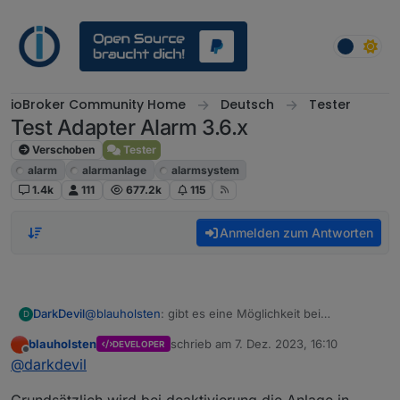
Weiter zum Inhalt
ioBroker Community Home
Deutsch
Tester
Test Adapter Alarm 3.6.x
Verschoben
Tester
alarm
alarmanlage
alarmsystem
1.4k
111
677.2k
115
Anmelden zum Antworten
@
blauholsten
: gibt es eine Möglichkeit bei
DarkDevil
D
ausgelöstem Alarm, diesen wieder abzubrechen?
blauholsten
schrieb am
7. Dez. 2023, 16:10
DEVELOPER
Also zB bin ich zuhause und öffne bei aktiver
Dann schalten sich Lichter etc. ein und die Amazon
zuletzt editiert von
Offline
@
darkdevil
Alarmanlage eine Türe:
Echos brüllen. Bei Lichtern etc. könnte ich mir mit
einer Ausgabeverknüpfung (disable) helfen. Nur wie
schaut es mit dem Echo devices (sprachausgabe)