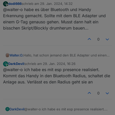
dodi666
schrieb am
29. Jan. 2024, 14:32
D
Möchte erreichen das wenn der G-tag von BLE
zuletzt editiert von
Offline
@walter-o habe es über Bluetooth und Handy
erkannt wird das die Alarmanlage abgeschalten wird.
Hoffe mir kann geholfen werden. Danke
Erkennung gemacht. Sollte mit dem BLE Adapter und
einem G-Tag genauso gehen. Musst dann halt ein
bisschen Skript/Blockly drumherum bauen...
0
Walter.O.
Hallo, hat schon jemand den BLE Adapter und einen
G-Tag in den Alarm adapter mit aufgenommen?
DarkDevil
schrieb am
29. Jan. 2024, 16:26
D
Möchte erreichen das wenn der G-tag von BLE
zuletzt editiert von
Online
@walter-o ich habe es mit esp presence realisiert.
erkannt wird das die Alarmanlage abgeschalten wird.
Hoffe mir kann geholfen werden. Danke
Kommt das Handy in den Bluetooth Radius, schaltet die
Anlage aus. Verlässt es den Radius geht sie an
0
DarkDevil
@walter-o ich habe es mit esp presence realisiert.
D
Kommt das Handy in den Bluetooth Radius, schaltet