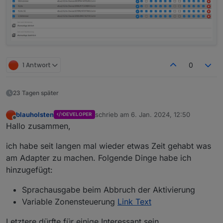
1 Antwort
0
23 Tagen später
blauholsten
schrieb am
6. Jan. 2024, 12:50
DEVELOPER
zuletzt editiert von
Offline
Hallo zusammen,
ich habe seit langen mal wieder etwas Zeit gehabt was
am Adapter zu machen. Folgende Dinge habe ich
hinzugefügt:
Sprachausgabe beim Abbruch der Aktivierung
Variable Zonensteuerung
Link Text
Letztere dürfte für einige Interessant sein.