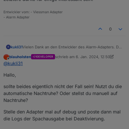
Entwickler vom: - Viessman Adapter
- Alarm Adapter
0
Vielen Dank an den Entwickler des Alarm-Adapters. Der
kukli31
K
Adapter ist super, allerdings bekomme ich auch
blauholsten
schrieb am
6. Jan. 2024, 12:50
DEVELOPER
während der Nachtruhe immer Meldungen für Alexa,
zuletzt editiert von blauholsten
1. Juni 20
Offline
@
kukli31
obwohl der Haken bei "keine Sprachausgabe während
der Nachtruhe" gesetzt ist.
Hallo,
Außerdem wird der Satz "Alarmanalage deaktiviert"
angesagt, obwohl der Haken bei diesem Satz (2) nicht
gesetzt ist.
sollte beides eigentlich nicht der Fall sein! Nutzt du die
Kennt jemand dieses Problem oder hat eine Lösung?
automatische Nachtruhe? Oder stellst du manuell auf
Nachtruhe?
Stelle den Adapter mal auf debug und poste dann mal
die Logs der Spachausgabe bei Deaktivierung.