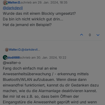
Walter.O.
schrieb am
29. Jan. 2024, 18:35
die Anlage aus. Verlässt es den Radius geht sie an
zuletzt editiert von
Online
@
darkdevil
Wurde das mit einem Blockly umgesetzt?
Da bin ich nicht wirklich gut drin...
Hat da jemand ein Beispiel?
0
Walter.O.
@
darkdevil
Wurde das mit einem Blockly umgesetzt?
dodi666
schrieb am
30. Jan. 2024, 10:22
D
Da bin ich nicht wirklich gut drin...
zuletzt editiert von
Offline
@walter-o
Hat da jemand ein Beispiel?
Fang doch einfach mal an eine
Anwesenheitsüberwachung / - erkennung mittels
Bluetooth/WLAN aufzubauen. Wenn diese dann
einwandfrei funktioniert, kannst du dir Gedanken dazu
machen, wie du die Alarmanlage deaktivieren kannst.
Bei mir ist es z.B. so, dass beim Öffnen der
Eingangstüre die Anwesenheit geprüft wird und wenn