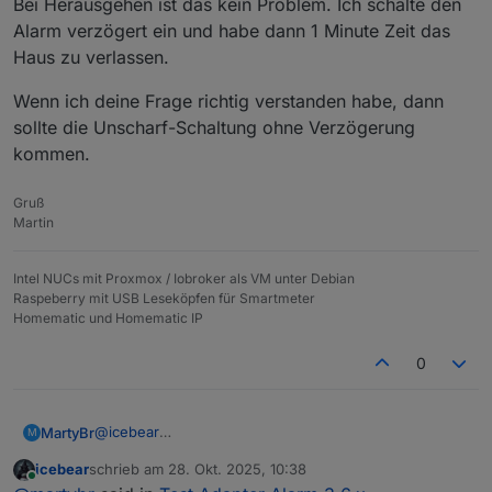
Bei Herausgehen ist das kein Problem. Ich schalte den
Alarm verzögert ein und habe dann 1 Minute Zeit das
Haus zu verlassen.
Wenn ich deine Frage richtig verstanden habe, dann
sollte die Unscharf-Schaltung ohne Verzögerung
kommen.
Gruß
Martin
Intel NUCs mit Proxmox / Iobroker als VM unter Debian
Raspeberry mit USB Leseköpfen für Smartmeter
Homematic und Homematic IP
0
@
icebear
MartyBr
M
Ich möchte, dass bei aktivierter Alarmanlage beim
icebear
schrieb am
28. Okt. 2025, 10:38
öffnen der Tür der Alarm erst verzögert kommt, so
Wenn ich deine Frage richtig verstanden habe, dann
zuletzt editiert von
Online