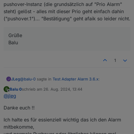
pushover-Instanz (die grundsätzlich auf "Prio Alarm"
steht) gelöst - alles mit dieser Prio geht einfach dahin
("pushover.1")... "Bestätigung" geht afaik so leider nicht.
Grüße
Balu
1
@
balu-0
sagte in
Test Adapter Alarm 3.6.x
:
JLeg
Balu 0
schrieb am
26. Aug. 2024, 13:44
B
zuletzt editiert von
Offline
@
jleg
Noch eine Frage zur Pushover Benachrichtigung.
das mit der "Alarm Prio" habe ich einfach durch eine 2.
Bei meinen Wasseralarmen über Blockli kann ich
Danke euch !!
pushover-Instanz (die grundsätzlich auf "Prio Alarm"
einen high Priorität Alarm mit Bestätigung im Block
steht) gelöst - alles mit dieser Prio geht einfach dahin
einstellen.
Ich halte es für essienziell wichtig das ich den Alarm
Grüße
("pushover.1")... "Bestätigung" geht afaik so leider nicht.
Habe ich über den Adapter auch irgend eine
mitbekomme,
Balu
Möglichkeit das so ein zu stellen ?