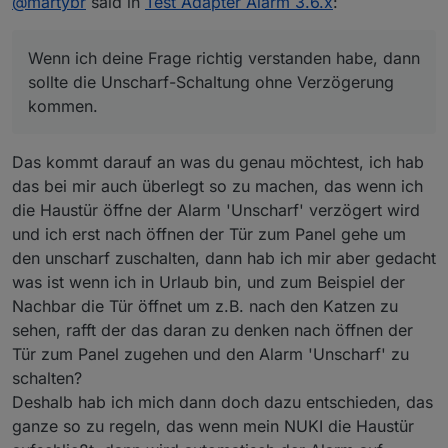
@
martybr
said in
Test Adapter Alarm 3.6.x
:
dass ich im Haus den Zustand "unscharf" schalten
sollte die Unscharf-Schaltung ohne Verzögerung
kann.
kommen.
Bei Herausgehen ist das kein Problem. Ich schalte den
Wenn ich deine Frage richtig verstanden habe, dann
Alarm verzögert ein und habe dann 1 Minute Zeit das
Haus zu verlassen.
sollte die Unscharf-Schaltung ohne Verzögerung
kommen.
Das kommt darauf an was du genau möchtest, ich hab
das bei mir auch überlegt so zu machen, das wenn ich
die Haustür öffne der Alarm 'Unscharf' verzögert wird
und ich erst nach öffnen der Tür zum Panel gehe um
den unscharf zuschalten, dann hab ich mir aber gedacht
was ist wenn ich in Urlaub bin, und zum Beispiel der
Nachbar die Tür öffnet um z.B. nach den Katzen zu
sehen, rafft der das daran zu denken nach öffnen der
Tür zum Panel zugehen und den Alarm 'Unscharf' zu
schalten?
Deshalb hab ich mich dann doch dazu entschieden, das
ganze so zu regeln, das wenn mein NUKI die Haustür