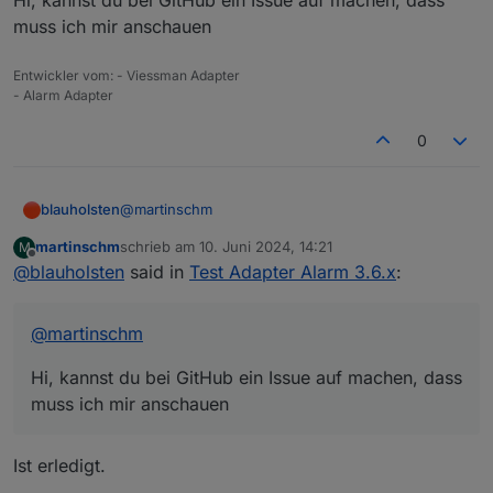
Hi, kannst du bei GitHub ein Issue auf machen, dass
mehr, aber die Lichter gehen weiter an und aus.
Sollte die Simulation nicht auch abgebrochen
muss ich mir anschauen
werden ?
Viele Grüße
Entwickler vom: - Viessman Adapter
Martin
- Alarm Adapter
0
@
martinschm
blauholsten
martinschm
schrieb am
10. Juni 2024, 14:21
M
Hi, kannst du bei GitHub ein Issue auf machen,
zuletzt editiert von
Offline
@
blauholsten
said in
Test Adapter Alarm 3.6.x
:
dass muss ich mir anschauen
@
martinschm
Hi, kannst du bei GitHub ein Issue auf machen, dass
muss ich mir anschauen
Ist erledigt.