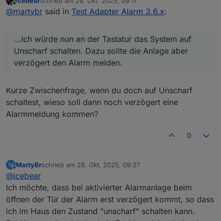
icebear
schrieb am
28. Okt. 2025, 09:11
benutzen kann. Damit kann ich das System Unscharf,
Nun habe ich eine Frage zum Alarm-Adapter:
zuletzt editiert von
Online
@
martybr
said in
Test Adapter Alarm 3.6.x
:
Scharf_Innen und Scharf_Extern schalten.
Wenn ich nun bei einer Schaltung Extern_Scharf nach
Hause komme, betrete ich das Haus bei aktivierter
Was mache ich falsch?
Alarmanlage. Ich würde nun an der Tastatur das
...Ich würde nun an der Tastatur das System auf
System auf Unscharf schalten. Dazu sollte die Anlage
Hier die Einstellungen:
aber verzögert den Alarm melden. Das bekomme ich
Unscharf schalten. Dazu sollte die Anlage aber
aber nicht hin. Beim Öffnen der Haustür geht der
verzögert den Alarm melden.
Alarm direkt los.
Kurze Zwischenfrage, wenn du doch auf Unscharf
schaltest, wieso soll dann noch verzögert eine
Alarmmeldung kommen?
0
MartyBr
schrieb am
28. Okt. 2025, 09:27
M
zuletzt editiert von
Offline
@
icebear
Ich möchte, dass bei aktivierter Alarmanlage beim
öffnen der Tür der Alarm erst verzögert kommt, so dass
ich im Haus den Zustand "unscharf" schalten kann.