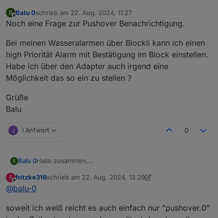
ich bekomme irgendwie keine benachrichtigungen über
Balu 0
schrieb am
22. Aug. 2024, 11:27
B
pushover.
Pushover läüft :
zuletzt editiert von
Offline
Noch eine Frage zur Pushover Benachrichtigung.
Muss ich hier noch was machen oder hab ich nen fehler
Bei meinen Wasseralarmen über Blockli kann ich einen
?
Danke für eure Hilfe !
high Priorität Alarm mit Bestätigung im Block einstellen.
Gelöst :
Habe ich über den Adapter auch irgend eine
nimm nicht das PLUS sondern tippe telegram.0 (also die
Möglichkeit das so ein zu stellen ?
Instanz, welche du verwenden willst) ein und dann
<Enter>
Grüße
Balu
1 Antwort
0
Hallo zusammen,
Balu 0
B
ich bekomme irgendwie keine benachrichtigungen über
fritzke316
schrieb am
22. Aug. 2024, 13:29
F
pushover.
Pushover läüft :
zuletzt editiert von fritzke316
Offline
@
balu-0
Muss ich hier noch was machen oder hab ich nen fehler
soweit ich weiß reicht es auch einfach nur "pushover.0"
?
Danke für eure Hilfe !