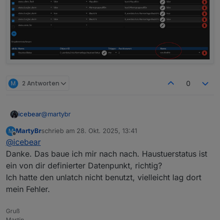
M
2 Antworten
0
@
martybr
icebear
MartyBr
schrieb am
28. Okt. 2025, 13:41
M
Also ich mach das bei mir über ein Blockly und dem
zuletzt editiert von
Offline
@
icebear
Adapter.
Eingesetzt ist hierbei ein Nuki und ein Door-Sensor
Danke. Das baue ich mir nach nach. Haustuerstatus ist
von Homematic IP. Die States für das Nuki kommen
ein von dir definierter Datenpunkt, richtig?
vom nuki-extended-Adapter und vom hm-rpc Adapter.
Erstmal das Blockly für den Haustür-Status:
Ich hatte den unlatch nicht benutzt, vielleicht lag dort
mein Fehler.
Gruß
Martin