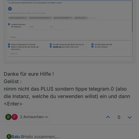
Danke für eure Hilfe !
Gelöst :
nimm nicht das PLUS sondern tippe telegram.0 (also
die Instanz, welche du verwenden willst) ein und dann
<Enter>
B
F
2 Antworten
0
Hallo zusammen,
Balu 0
B