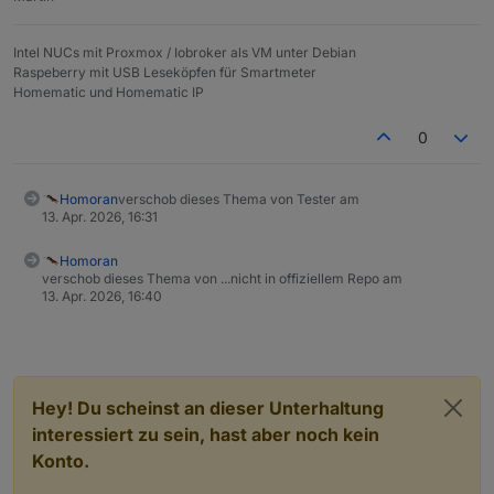
Intel NUCs mit Proxmox / Iobroker als VM unter Debian
Raspeberry mit USB Leseköpfen für Smartmeter
Homematic und Homematic IP
0
Homoran
verschob dieses Thema von Tester am
13. Apr. 2026, 16:31
Und im Adapter Alarm dann noch wie auf dem Bild die
Verknüpfung setzten:
Homoran
verschob dieses Thema von ...nicht in offiziellem Repo am
13. Apr. 2026, 16:40
Hey! Du scheinst an dieser Unterhaltung
interessiert zu sein, hast aber noch kein
Konto.