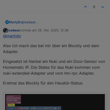
Haustür aufschließt, dann wird automatisch der Alarm
auf 'Unscharf' gestellt.
0
MartyBr
@
icebear
M
Das klingt gut. Wie machst du das? Recht die Zeit für
icebear
schrieb am
28. Okt. 2025, 12:36
den Trigger aus? Hast du mal bitte den Code für mich?
zuletzt editiert von
Online
@
martybr
Ich hatte es mal probiert und wahrscheinlich den
falschen Datenpunkt genommen (unlocking).
Also ich mach das bei mir über ein Blockly und dem
Adapter.
Eingesetzt ist hierbei ein Nuki und ein Door-Sensor von
Homematic IP. Die States für das Nuki kommen vom
nuki-extended-Adapter und vom hm-rpc Adapter.
Erstmal das Blockly für den Haustür-Status: