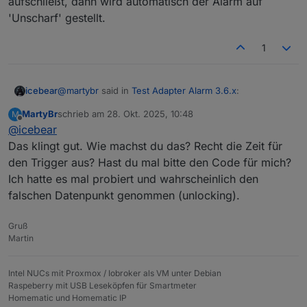
aufschließt, dann wird automatisch der Alarm auf
'Unscharf' gestellt.
1
@
martybr
said in
Test Adapter Alarm 3.6.x
:
icebear
MartyBr
schrieb am
28. Okt. 2025, 10:48
M
zuletzt editiert von
Offline
@
icebear
Wenn ich deine Frage richtig verstanden habe,
dann sollte die Unscharf-Schaltung ohne
Das klingt gut. Wie machst du das? Recht die Zeit für
Das kommt darauf an was du genau möchtest, ich hab
Verzögerung kommen.
den Trigger aus? Hast du mal bitte den Code für mich?
das bei mir auch überlegt so zu machen, das wenn ich
Ich hatte es mal probiert und wahrscheinlich den
die Haustür öffne der Alarm 'Unscharf' verzögert wird
und ich erst nach öffnen der Tür zum Panel gehe um
falschen Datenpunkt genommen (unlocking).
den unscharf zuschalten, dann hab ich mir aber
gedacht was ist wenn ich in Urlaub bin, und zum
Gruß
Beispiel der Nachbar die Tür öffnet um z.B. nach den
Martin
Katzen zu sehen, rafft der das daran zu denken nach
öffnen der Tür zum Panel zugehen und den Alarm
'Unscharf' zu schalten?
Intel NUCs mit Proxmox / Iobroker als VM unter Debian
Deshalb hab ich mich dann doch dazu entschieden,
Raspeberry mit USB Leseköpfen für Smartmeter
das ganze so zu regeln, das wenn mein NUKI die
Homematic und Homematic IP