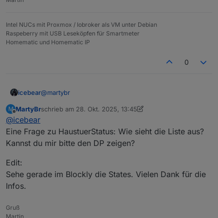
Intel NUCs mit Proxmox / Iobroker als VM unter Debian
Raspeberry mit USB Leseköpfen für Smartmeter
Homematic und Homematic IP
0
@
martybr
icebear
MartyBr
schrieb am
28. Okt. 2025, 13:45
M
Also ich mach das bei mir über ein Blockly und dem
zuletzt editiert von MartyBr
Offline
@
icebear
Adapter.
Und im Adapter Alarm dann noch wie auf dem Bild die
Eingesetzt ist hierbei ein Nuki und ein Door-Sensor
Verknüpfung setzten:
Eine Frage zu HaustuerStatus: Wie sieht die Liste aus?
von Homematic IP. Die States für das Nuki kommen
Kannst du mir bitte den DP zeigen?
vom nuki-extended-Adapter und vom hm-rpc Adapter.
Erstmal das Blockly für den Haustür-Status:
Edit:
Sehe gerade im Blockly die States. Vielen Dank für die
Infos.
Gruß
Martin