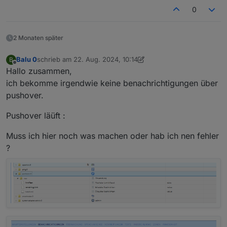
0
2 Monaten später
Balu 0
schrieb am
22. Aug. 2024, 10:14
B
zuletzt editiert von Balu 0
Offline
Hallo zusammen,
ich bekomme irgendwie keine benachrichtigungen über
pushover.
Pushover läüft :
Muss ich hier noch was machen oder hab ich nen fehler
?