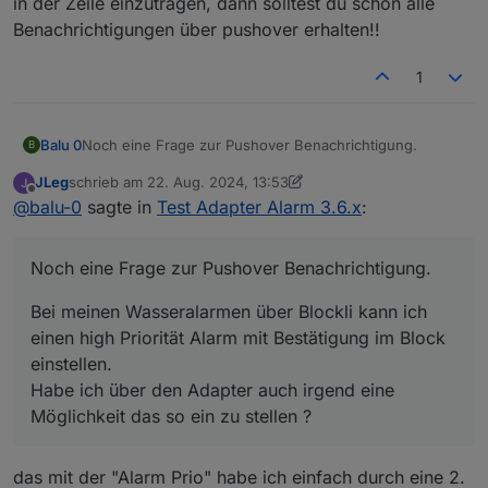
in der Zeile einzutragen, dann solltest du schon alle
Gelöst :
Benachrichtigungen über pushover erhalten!!
nimm nicht das PLUS sondern tippe telegram.0 (also die
Instanz, welche du verwenden willst) ein und dann
1
<Enter>
Noch eine Frage zur Pushover Benachrichtigung.
Balu 0
B
JLeg
schrieb am
22. Aug. 2024, 13:53
Bei meinen Wasseralarmen über Blockli kann ich einen
zuletzt editiert von JLeg
Offline
@
balu-0
sagte in
Test Adapter Alarm 3.6.x
:
high Priorität Alarm mit Bestätigung im Block einstellen.
Habe ich über den Adapter auch irgend eine
Grüße
Möglichkeit das so ein zu stellen ?
Balu
Noch eine Frage zur Pushover Benachrichtigung.
Bei meinen Wasseralarmen über Blockli kann ich
einen high Priorität Alarm mit Bestätigung im Block
einstellen.
Habe ich über den Adapter auch irgend eine
Möglichkeit das so ein zu stellen ?
das mit der "Alarm Prio" habe ich einfach durch eine 2.