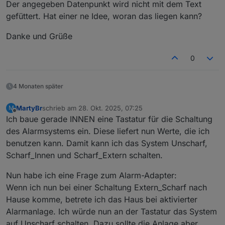
Der angegeben Datenpunkt wird nicht mit dem Text
gefüttert. Hat einer ne Idee, woran das liegen kann?
Danke und Grüße
0
4 Monaten später
MartyBr
schrieb am
28. Okt. 2025, 07:25
M
zuletzt editiert von
Offline
Ich baue gerade INNEN eine Tastatur für die Schaltung
des Alarmsystems ein. Diese liefert nun Werte, die ich
benutzen kann. Damit kann ich das System Unscharf,
Scharf_Innen und Scharf_Extern schalten.
Nun habe ich eine Frage zum Alarm-Adapter:
Wenn ich nun bei einer Schaltung Extern_Scharf nach
Hause komme, betrete ich das Haus bei aktivierter
Alarmanlage. Ich würde nun an der Tastatur das System
auf Unscharf schalten. Dazu sollte die Anlage aber