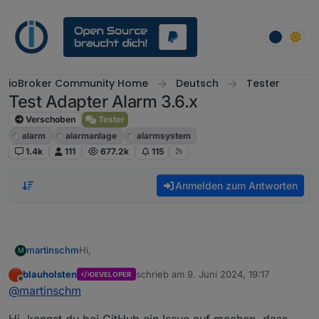
Weiter zum Inhalt
ioBroker Community Home
Deutsch
Tester
Test Adapter Alarm 3.6.x
Verschoben
Tester
alarm
alarmanlage
alarmsystem
1.4k
111
677.2k
115
Anmelden zum Antworten
Hi,
martinschm
M
blauholsten
schrieb am
9. Juni 2024, 19:17
DEVELOPER
Mir ist aufgefallen, das die
zuletzt editiert von
Offline
@
martinschm
Anwesenheitssimulation weiter läuft, wenn ein
Einbruch gemeldet wurde.
Benachrichtigungen über Bewegungen und
Veränderungen an den Fenstern kommen nicht