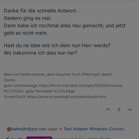
Danke für die schnelle Antwort.
Gestern ging es mal.
Dann habe ich nochmal alles neu gemacht; und jetzt
geht es nicht mehr.
Hast du ne Idee wie ich dem nun Herr werde?
Wo bekomme ich dies nun her?
Wenn ich helfen konnte, dann Daumen hoch (Pfeil nach oben)!
Danke.
gute Forenbeiträge: https://forum.iobroker.net/topic/51555/hinweise-
f%C3%BCr-gute-forenbeitr%C3%A4ge
ScreenToGif :https://www.screentogif.com/downloads.html
0
@
jey-cee
sagte in
Test Adapter Windows-Control
bahnuhr
v0.1.x GitHub
: