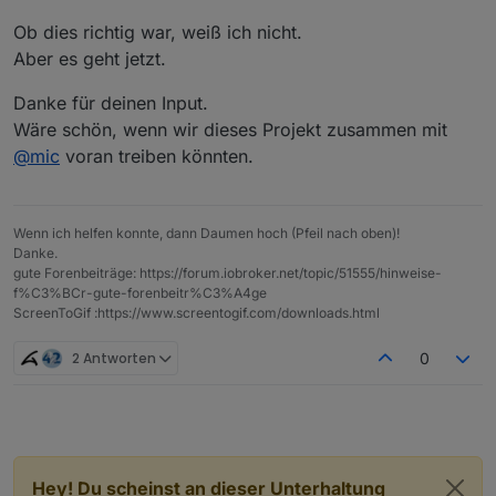
            }

mfg
Ob dies richtig war, weiß ich nicht.
Dieter
Aber es geht jetzt.
Danke für deinen Input.
Wäre schön, wenn wir dieses Projekt zusammen mit
@
mic
voran treiben könnten.
Wenn ich helfen konnte, dann Daumen hoch (Pfeil nach oben)!
Danke.
gute Forenbeiträge: https://forum.iobroker.net/topic/51555/hinweise-
f%C3%BCr-gute-forenbeitr%C3%A4ge
ScreenToGif :https://www.screentogif.com/downloads.html
2 Antworten
0
Hey! Du scheinst an dieser Unterhaltung