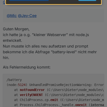
GitHub
:
@
Mic
@
Jey-Cee
Guten Morgen,
ich hatte ja o.g. "kleiner Webserver" mit node.js
entwickelt.
Nun musste ich alles neu aufsetzen und prompt
bekomme ich die Abfrage "battery-level" nicht mehr
hin.
Als Fehlermeldung kommt:
/battery

(node:
5124
) UnhandledPromiseRejectionWarning: Error:
    at 
notFoundError
 (
C:\Users\Dieter\node_modules\c
    at 
verifyENOENT
 (
C:\Users\Dieter\node_modules\cr
    at ChildProcess.cp.
emit
 (
C:\Users\Dieter\node_mo
    at Process.ChildProcess._handle.
onexit
 (
internal