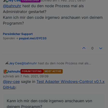
Jey Cee
schrieb am
7. Feb. 2021, 09:01
DEVELOPER
zuletzt editiert von
Online
@
bahnuhr
sagte in
Test Adapter Windows-
@
bahnuhr
hast du den node Prozess mal als
Control v0.1.x GitHub
:
Administrator gestartet?
Danke für die schnelle Antwort.
Kann ich mir den code irgenwo anschauen von deinem
Gestern ging es mal.
ENOENT
Programm?
Dann habe ich nochmal alles neu gemacht; und jetzt
Hast du ne Idee wie ich dem nun Herr werde?
geht es nicht mehr.
Wo bekomme ich dies nun her?
Persönlicher Support
Der Fehler sagt das WMIC, was bei Windows
Spenden ->
paypal.me/J3YC33
wohl ein Systemdienst ist, nicht existiert. Also ist
vielleicht der Pfad falsch.
0
Alternativ fehlt dem Node Prozess einfach nur
die nötige Berechtigung um sie zu sehen.
Jey Cee
@
bahnuhr
hast du den node Prozess mal als
Administrator gestartet?
bahnuhr
FORUM TESTING
MOST ACTIVE
Kann ich mir den code irgenwo anschauen von
Online
schrieb am
7. Feb. 2021, 09:09
deinem Programm?
zuletzt editiert von
@
jey-cee
sagte in
Test Adapter Windows-Control v0.1.x
GitHub
:
Kann ich mir den code irgenwo anschauen von
deinem Programm?