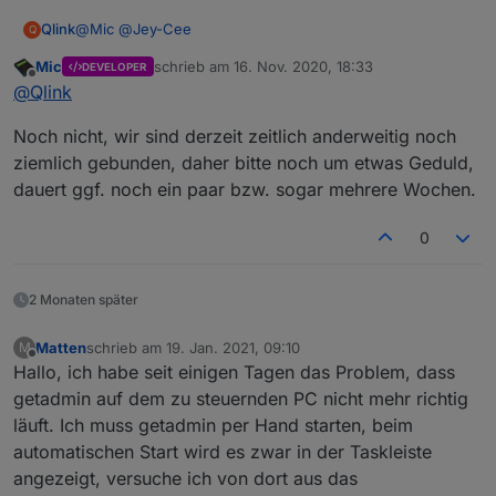
@
Mic
@
Jey-Cee
Qlink
Q
Mic
schrieb am
16. Nov. 2020, 18:33
DEVELOPER
Gibts schon progress ? Eventuell irgendeine Betaversion,
zuletzt editiert von
Offline
@
Qlink
wo man mit testen unterstützen kann ?
Noch nicht, wir sind derzeit zeitlich anderweitig noch
ziemlich gebunden, daher bitte noch um etwas Geduld,
dauert ggf. noch ein paar bzw. sogar mehrere Wochen.
0
2 Monaten später
Matten
schrieb am
19. Jan. 2021, 09:10
M
zuletzt editiert von
Offline
Hallo, ich habe seit einigen Tagen das Problem, dass
getadmin auf dem zu steuernden PC nicht mehr richtig
läuft. Ich muss getadmin per Hand starten, beim
automatischen Start wird es zwar in der Taskleiste
angezeigt, versuche ich von dort aus das