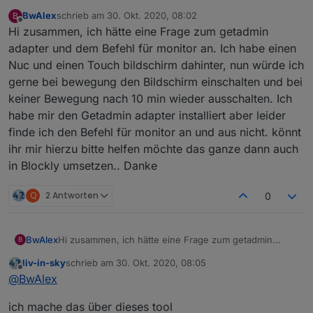
BwAlex
schrieb am
30. Okt. 2020, 08:02
B
zuletzt editiert von
Offline
Hi zusammen, ich hätte eine Frage zum getadmin
adapter und dem Befehl für monitor an. Ich habe einen
Nuc und einen Touch bildschirm dahinter, nun würde ich
gerne bei bewegung den Bildschirm einschalten und bei
keiner Bewegung nach 10 min wieder ausschalten. Ich
habe mir den Getadmin adapter installiert aber leider
finde ich den Befehl für monitor an und aus nicht. könnt
ihr mir hierzu bitte helfen möchte das ganze dann auch
in Blockly umsetzen.. Danke
Q
2 Antworten
0
BwAlex
Hi zusammen, ich hätte eine Frage zum getadmin
B
adapter und dem Befehl für monitor an. Ich habe einen
liv-in-sky
schrieb am
30. Okt. 2020, 08:05
Nuc und einen Touch bildschirm dahinter, nun würde
zuletzt editiert von
Offline
@
BwAlex
ich gerne bei bewegung den Bildschirm einschalten
und bei keiner Bewegung nach 10 min wieder
ich mache das über dieses tool
ausschalten. Ich habe mir den Getadmin adapter