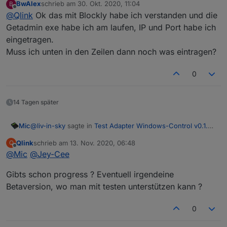
BwAlex
schrieb am
30. Okt. 2020, 11:04
B
Bei mir sieht das in Blockly so aus:
zuletzt editiert von
Offline
@
Qlink
Ok das mit Blockly habe ich verstanden und die
Falls der Bewegungsmelder Tablet_OG eine Bewegung
Getadmin exe habe ich am laufen, IP und Port habe ich
erkennt (MOTION = wahr), dann schicke per HTTP
eingetragen.
Befehlt den simulierten Tastendruck F15
GetAdmin muss zu dem Zeitpunkt natürlich aktiv sein und
Muss ich unten in den Zeilen dann noch was eintragen?
(
http://IPAdressedeinesTablets:8585/key=F15
)
am Tablet laufen ...
0
14 Tagen später
@
liv-in-sky
sagte in
Test Adapter Windows-Control v0.1.x
Mic
GitHub
:
Qlink
schrieb am
13. Nov. 2020, 06:48
Q
zuletzt editiert von
Offline
@
Mic
@
Jey-Cee
es gibt noch keine neue offizielle lösung - immer
noch getadmin
Die Betonung liegt auf "noch". Wir sind dran ;-)
Gibts schon progress ? Eventuell irgendeine
Betaversion, wo man mit testen unterstützen kann ?
0