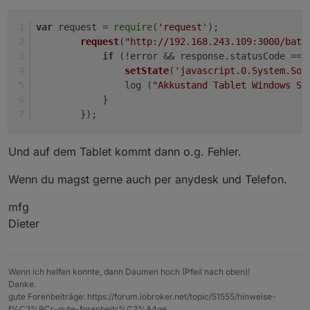
var
 request = 
require
(
'request'
);
request
(
"http://192.168.243.109:3000/batt
if
 (!error && response.
statusCode
 == 
setState
(
'javascript.0.System.Son
                log (
"Akkustand Tablet Windows Su
            }
        });
Und auf dem Tablet kommt dann o.g. Fehler.
Wenn du magst gerne auch per anydesk und Telefon.
mfg
Dieter
Wenn ich helfen konnte, dann Daumen hoch (Pfeil nach oben)!
Danke.
gute Forenbeiträge: https://forum.iobroker.net/topic/51555/hinweise-
f%C3%BCr-gute-forenbeitr%C3%A4ge