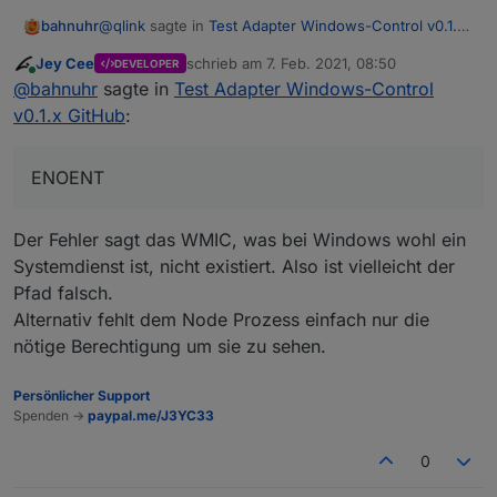
@
qlink
sagte in
Test Adapter Windows-Control v0.1.x
bahnuhr
GitHub
:
Jey Cee
schrieb am
7. Feb. 2021, 08:50
DEVELOPER
zuletzt editiert von
Online
@
Mic
@
Jey-Cee
@
bahnuhr
sagte in
Test Adapter Windows-Control
v0.1.x GitHub
:
Guten Morgen,
ich hatte ja o.g. "kleiner Webserver" mit node.js
ENOENT
entwickelt.
Als Fehlermeldung kommt:
Nun musste ich alles neu aufsetzen und prompt
bekomme ich die Abfrage "battery-level" nicht mehr
/battery

Der Fehler sagt das WMIC, was bei Windows wohl ein
hin.
(node:5124) UnhandledPromiseRejectionWarning:
Systemdienst ist, nicht existiert. Also ist vielleicht der
Könnte ihr mir mal auf die Sprünge helfen, wie man
    at notFoundError (C:\Users\Dieter\node_mo
da nun vergeht?
Pfad falsch.
    at verifyENOENT (C:\Users\Dieter\node_mod
ich habe doch wahrscheinlich irgendwas nicht
mfg
    at ChildProcess.cp.emit (C:\Users\Dieter\
Alternativ fehlt dem Node Prozess einfach nur die
installiert?
Dieter
    at Process.ChildProcess._handle.onexit (i
nötige Berechtigung um sie zu sehen.
Oder fehlt wieder irgendeine Umgebungsvariable?
Persönlicher Support
Spenden ->
paypal.me/J3YC33
0