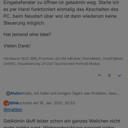
Eingabefenster zu öffnen ist getadmin weg. Starte ich
es per Hand funktioniert einmalig das Abschalten des
PC, beim Neustart über wol ist dann wiederum keine
Steuerung möglich.
Hat jemand eine Idee?
Vielen Dank!
Hardware: NUC 386i, Proxmox: als VM ioBroker, HomeMatic, Hue(Zigbee),
UnifiAC, Visualisierung: 24 Zoll Touchscreen Portrait Modus
0
Hallo, ich habe seit einigen Tagen das Problem, dass
Matten
M
getadmin auf dem zu steuernden PC nicht mehr richtig
Qlink
schrieb am
19. Jan. 2021, 20:53
Q
läuft. Ich muss getadmin per Hand starten, beim
Hat jemand eine Idee?
zuletzt editiert von
Offline
@
matten
automatischen Start wird es zwar in der Taskleiste
angezeigt, versuche ich von dort aus das
Vielen Dank!
GetAdmin läuft leider schon ein ganzes Weilchen nicht
Eingabefenster zu öffnen ist getadmin weg. Starte ich
es per Hand funktioniert einmalig das Abschalten des
mehr richtig rund. Weiterentwicklung passiert leider