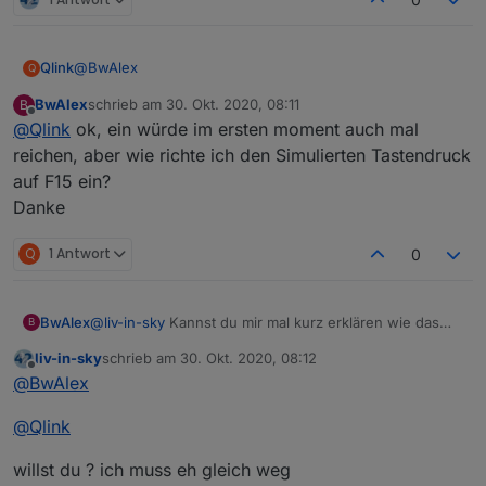
@
BwAlex
Qlink
Q
BwAlex
schrieb am
30. Okt. 2020, 08:11
B
Bildschirm aus kann GetAdmin leider nicht. Dazu
zuletzt editiert von
Offline
@
Qlink
ok, ein würde im ersten moment auch mal
benötigst du ein Zusatztool.
Bildschirm ein hab ich bei mir mit einem simulierten
reichen, aber wie richte ich den Simulierten Tastendruck
Tastendruck der Taste "F15" gelöst:
auf F15 ein?
Danke
Q
1 Antwort
0
Beste Grüße
BwAlex
@
liv-in-sky
Kannst du mir mal kurz erklären wie das
B
tool funktioniert und wie ich das dann mit blockly
liv-in-sky
schrieb am
30. Okt. 2020, 08:12
ansprechen kann?
zuletzt editiert von
Offline
@
BwAlex
Danke
@
Qlink
willst du ? ich muss eh gleich weg