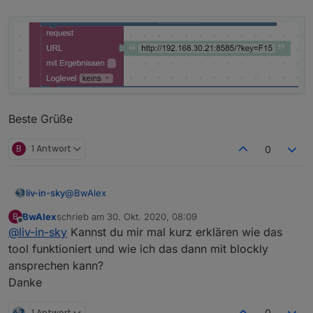
Beste Grüße
B
1 Antwort
0
@
BwAlex
liv-in-sky
BwAlex
schrieb am
30. Okt. 2020, 08:09
B
ich mache das über dieses tool
zuletzt editiert von
Offline
@
liv-in-sky
Kannst du mir mal kurz erklären wie das
https://forum.iobroker.net/post/392379
tool funktioniert und wie ich das dann mit blockly
ansprechen kann?
Danke
1 Antwort
0