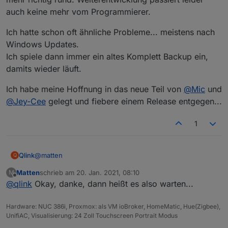
PC, beim Neustart über wol ist dann wiederum keine
auch keine mehr vom Programmierer.
Steuerung möglich.
Ich hatte schon oft ähnliche Probleme... meistens nach
Windows Updates.
Ich spiele dann immer ein altes Komplett Backup ein,
damits wieder läuft.
Ich habe meine Hoffnung in das neue Teil von
@
Mic
und
@
Jey-Cee
gelegt und fiebere einem Release entgegen...
1
@
matten
Qlink
Q
Matten
schrieb am
20. Jan. 2021, 08:10
M
GetAdmin läuft leider schon ein ganzes Weilchen nicht
zuletzt editiert von
Offline
@
qlink
Okay, danke, dann heißt es also warten...
mehr richtig rund. Weiterentwicklung passiert leider auch
keine mehr vom Programmierer.
Ich hatte schon oft ähnliche Probleme... meistens nach
Windows Updates.
Hardware: NUC 386i, Proxmox: als VM ioBroker, HomeMatic, Hue(Zigbee),
Ich spiele dann immer ein altes Komplett Backup ein,
Ich habe meine Hoffnung in das neue Teil von
@
Mic
und
UnifiAC, Visualisierung: 24 Zoll Touchscreen Portrait Modus
damits wieder läuft.
@
Jey-Cee
gelegt und fiebere einem Release entgegen...