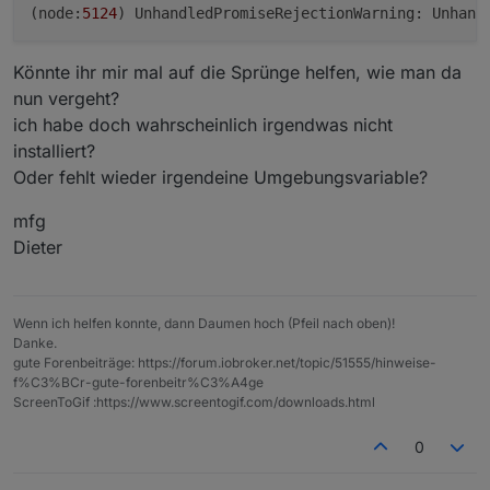
(
node:
5124
) UnhandledPromiseRejectionWarning: Unhand
Könnte ihr mir mal auf die Sprünge helfen, wie man da
nun vergeht?
ich habe doch wahrscheinlich irgendwas nicht
installiert?
Oder fehlt wieder irgendeine Umgebungsvariable?
mfg
Dieter
Wenn ich helfen konnte, dann Daumen hoch (Pfeil nach oben)!
Danke.
gute Forenbeiträge: https://forum.iobroker.net/topic/51555/hinweise-
f%C3%BCr-gute-forenbeitr%C3%A4ge
ScreenToGif :https://www.screentogif.com/downloads.html
0