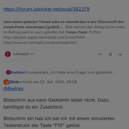
installiert aber leider finde ich den Befehl für monitor
an und aus nicht. könnt ihr mir hierzu bitte helfen
https://forum.iobroker.net/post/392379
möchte das ganze dann auch in Blockly umsetzen..
Danke
nach einem gelösten Thread wäre es sinnvoll dies in der Überschrift des
ersten Posts einzutragen [gelöst]-...
Bitte benutzt das Voting rechts unten
im Beitrag wenn er euch geholfen hat.
Forum-Tools:
PicPick
https://picpick.app/en/download/ und ScreenToGif
https://www.screentogif.com/downloads.html
B
1 Antwort
0
BwAlex
Hi zusammen, ich hätte eine Frage zum getadmin
B
adapter und dem Befehl für monitor an. Ich habe einen
Qlink
schrieb am
30. Okt. 2020, 08:06
Q
Nuc und einen Touch bildschirm dahinter, nun würde
zuletzt editiert von
Offline
@
BwAlex
ich gerne bei bewegung den Bildschirm einschalten
und bei keiner Bewegung nach 10 min wieder
Bildschirm aus kann GetAdmin leider nicht. Dazu
ausschalten. Ich habe mir den Getadmin adapter
installiert aber leider finde ich den Befehl für monitor
benötigst du ein Zusatztool.
an und aus nicht. könnt ihr mir hierzu bitte helfen
möchte das ganze dann auch in Blockly umsetzen..
Bildschirm ein hab ich bei mir mit einem simulierten
Danke
Tastendruck der Taste "F15" gelöst: