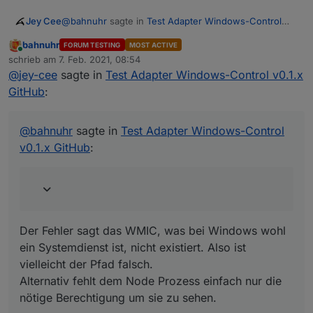
@
bahnuhr
sagte in
Test Adapter Windows-Control
Jey Cee
v0.1.x GitHub
:
bahnuhr
FORUM TESTING
MOST ACTIVE
Online
ENOENT
schrieb am
7. Feb. 2021, 08:54
zuletzt editiert von
@
jey-cee
sagte in
Test Adapter Windows-Control v0.1.x
GitHub
:
Der Fehler sagt das WMIC, was bei Windows wohl ein
Systemdienst ist, nicht existiert. Also ist vielleicht der
Pfad falsch.
@
bahnuhr
sagte in
Test Adapter Windows-Control
Alternativ fehlt dem Node Prozess einfach nur die
v0.1.x GitHub
:
nötige Berechtigung um sie zu sehen.
Der Fehler sagt das WMIC, was bei Windows wohl
ein Systemdienst ist, nicht existiert. Also ist
vielleicht der Pfad falsch.
Alternativ fehlt dem Node Prozess einfach nur die
nötige Berechtigung um sie zu sehen.