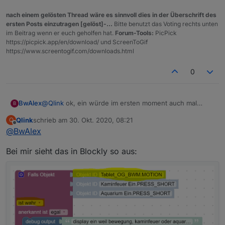
nach einem gelösten Thread wäre es sinnvoll dies in der Überschrift des
ersten Posts einzutragen [gelöst]-...
Bitte benutzt das Voting rechts unten
im Beitrag wenn er euch geholfen hat.
Forum-Tools:
PicPick
https://picpick.app/en/download/ und ScreenToGif
https://www.screentogif.com/downloads.html
0
BwAlex
@
Qlink
ok, ein würde im ersten moment auch mal
B
reichen, aber wie richte ich den Simulierten
Qlink
schrieb am
30. Okt. 2020, 08:21
Q
Tastendruck auf F15 ein?
zuletzt editiert von
Offline
@
BwAlex
Danke
Bei mir sieht das in Blockly so aus: