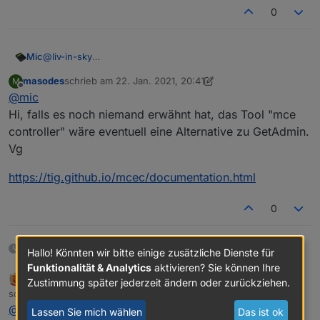
0
@
liv-in-sky
Mic
@ Alle
masodes
schrieb am
22. Jan. 2021, 20:41
M
Falls ihr übrigens ein anderes Tool / Software für
zuletzt editiert von masodes
Offline
@
mic
Windows kennt, das so ähnlich arbeitet und eben auch
per URLs steuerbar ist, baue ich das gerne mit in den
Hi, falls es noch niemand erwähnt hat, das Tool "mce
Adapter ein.
controller" wäre eventuell eine Alternative zu GetAdmin.
Mir ist nur nichts vergleichbares bekannt.
Vg
https://tig.github.io/mcec/documentation.html
0
15 Tagen später
Hallo! Könnten wir bitte einige zusätzliche Dienste für
Funktionalität & Analytics
aktivieren? Sie können Ihre
bahnuhr
FORUM TESTING
MOST ACTIVE
Zustimmung später jederzeit ändern oder zurückziehen.
Online
schrieb am
7. Feb. 2021, 08:40
zuletzt editiert von
@
qlink
sagte in
Test Adapter Windows-Control v0.1.x
Lassen Sie mich wählen
Das ist ok