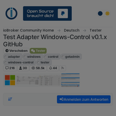
Weiter zum Inhalt
ioBroker Community Home
Deutsch
Tester
Test Adapter Windows-Control v0.1.x
GitHub
Verschoben
Tester
adapter
windows
control
getadmin
windows-control
tester
216
30
58.5k
44
Anmelden zum Antworten