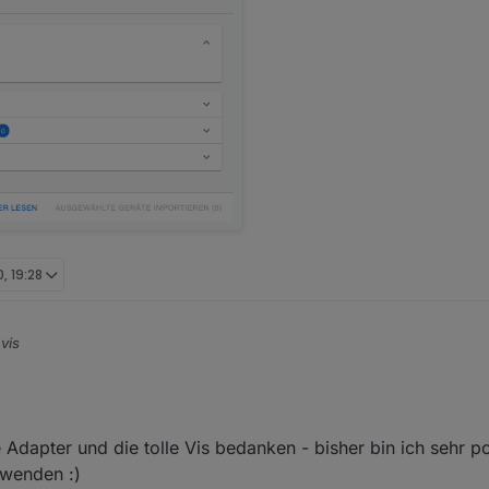
, 19:28
vis
Visualisierung, die auf
Material UI
basiert. jarvis gibt eine Struktur und Mo
 aber sehr flexibel konfiguriert werden können.
ich der Größe des Screens an.
e Adapter und die tolle Vis bedanken - bisher bin ich sehr p
rwenden :)
urierbar. Es können optional (beliebig viele) Tabs verwendet werden. Je