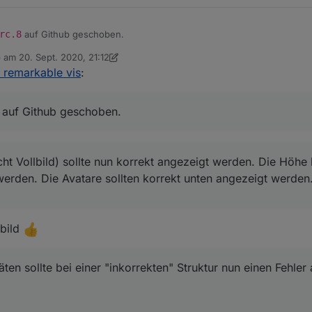
rc.8
auf Github geschoben.
b am
20. Sept. 2020, 21:12
ten zu der Karte, sollte nun ein Fehler erscheinen, wenn der Datenpu
 editiert von dslraser
r remarkable vis
:
sten und bestätigen? Danke dir!
(nicht Vollbild) sollte nun korrekt angezeigt werden. Die Höhe kann in 
ie Avatare sollten korrekt unten angezeigt werden.
Geräten sollte bei einer "inkorrekten" Struktur nun einen Fehler ausgebe
auf Github geschoben.
cht Vollbild) sollte nun korrekt angezeigt werden. Die Höhe
t werden. Die Avatare sollten korrekt unten angezeigt werden
lbild
äten sollte bei einer "inkorrekten" Struktur nun einen Fehle