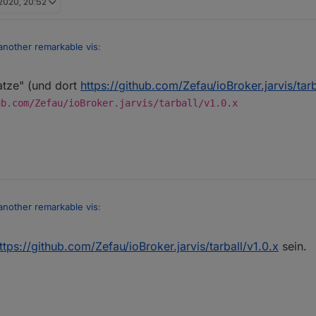
 2020, 20:52
t another remarkable vis
:
atze" (und dort
https://github.com/Zefau/ioBroker.jarvis/tarb
f Github geschoben.
ub.com/Zefau/ioBroker.jarvis/tarball/v1.0.x
ieren...?
t another remarkable vis
:
ttps://github.com/Zefau/ioBroker.jarvis/tarball/v1.0.x
sein.
f Github geschoben.
ieren...?