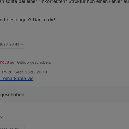
n sollte bei einer "inkorrekten" Struktur nun einen Fehler 
und bestätigen? Danke dir!
 2020, 20:48
rc.8
auf Github geschoben.
b am
20. Sept. 2020, 20:48
ten zu der Karte, sollte nun ein Fehler erscheinen, wenn der Datenpu
 editiert von
r remarkable vis
:
sten und bestätigen? Danke dir!
(nicht Vollbild) sollte nun korrekt angezeigt werden. Die Höhe kann in 
ie Avatare sollten korrekt unten angezeigt werden.
Geräten sollte bei einer "inkorrekten" Struktur nun einen Fehler ausgebe
b geschoben.
.?