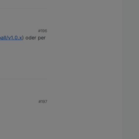
#196
all/v1.0.x
) oder per
#197