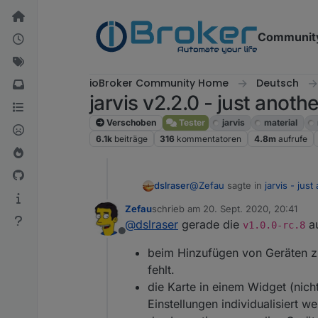
Weiter zum Inhalt
Communit
ioBroker Community Home
Deutsch
jarvis v2.2.0 - just anoth
Verschoben
Tester
jarvis
material
6.1k
beiträge
316
kommentatoren
4.8m
aufrufe
@
Zefau
sagte in
jarvis - jus
dslraser
Zefau
schrieb am
20. Sept. 2020, 20:41
zuletzt editiert von
@
dslraser
gerade die
au
Hast du ggf. nicht alles kl
v1.0.0-rc.8
Offline
beim Hinzufügen von Geräten zu
das war es, damit geht es.
fehlt.
die Karte in einem Widget (nich
Einstellungen individualisiert w