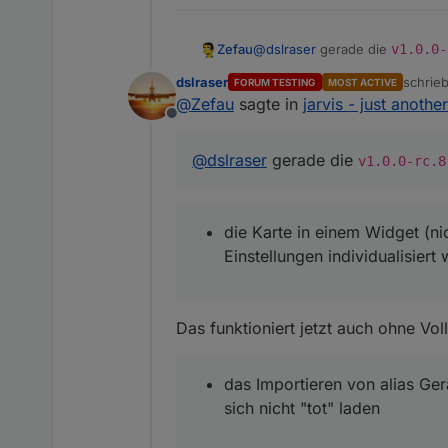
@
dslraser
gerade die
v1.0.0-
Zefau
dslraser
schrie
FORUM TESTING
MOST ACTIVE
beim Hinzufügen von Gerä
zuletzt
@
Zefau
sagte in
jarvis - just anothe
Könntest du die drei Punkte te
die Karte in einem Widget 
Offline
individualisiert werden. D
das Importieren von alias 
@
dslraser
gerade die
v1.0.0-rc.8
laden
die Karte in einem Widget (ni
Einstellungen individualisier
Das funktioniert jetzt auch ohne Vol
das Importieren von alias Ger
sich nicht "tot" laden