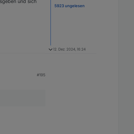
ausgeben und sich
5923 ungelesen
12. Dez. 2024, 16:24
#195
nkt
position
fehlt.
den Einstellungen
n und sich nicht "tot"