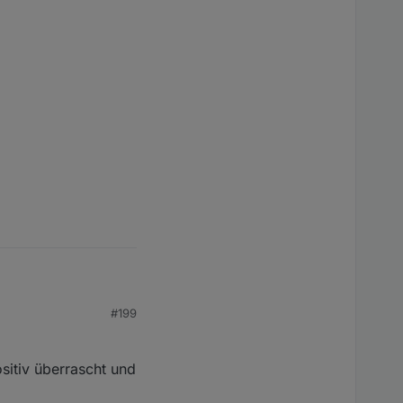
#199
dule vor, die zur
ositiv überrascht und
der Tab kann entweder