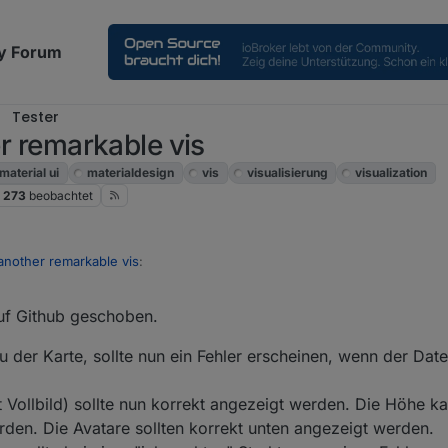
y Forum
Tester
er remarkable vis
material ui
materialdesign
vis
visualisierung
visualization
273
beobachtet
t another remarkable vis
:
f Github geschoben.
eingeschrieben? Scheinbar (war mir auch nicht klar) ist es case-sensitiv?
 der Karte, sollte nun ein Fehler erscheinen, wenn der Da
t Vollbild) sollte nun korrekt angezeigt werden. Die Höhe k
erden. Die Avatare sollten korrekt unten angezeigt werden.