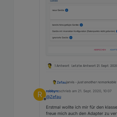
1 Antwort
Letzte Antwort
21. Sept. 2020
jarvis -
just another remarkable 
Zefau
Was ist jarvis?
robbyrc
schrieb am
21. Sept. 2020, 10:07
R
zuletzt editiert von
@
Zefau
jarvis ist eine Material Design 
Visualisierung genutzt werden,
Offline
jarvis ist
responsive
und passt s
Erstmal wollte ich mir für den klass
freue mich auch den Adapter zu ve
Das Layout ist flexibel konfig