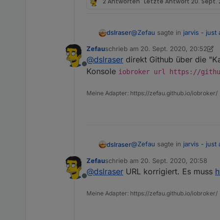
2 Antworten
Letzte Antwort
20. Sept.
@
Zefau
sagte in
jarvis - jus
dslraser
Zefau
schrieb am
20. Sept. 2020, 20:52
zuletzt editiert von Zefau
@
dslraser
direkt Github über die "K
gerade die v1.0.0-rc.8 au
Offline
Konsole
iobroker url https://gith
wirklich ?
Meine Adapter: https://zefau.github.io/iobroker/
ich kann die noch nicht install
@
Zefau
sagte in
jarvis - jus
dslraser
Zefau
schrieb am
20. Sept. 2020, 20:58
zuletzt editiert von
@
dslraser
URL korrigiert. Es muss
h
gerade die v1.0.0-rc.8 au
Offline
Meine Adapter: https://zefau.github.io/iobroker/
wirklich ?
ich kann die noch nicht install