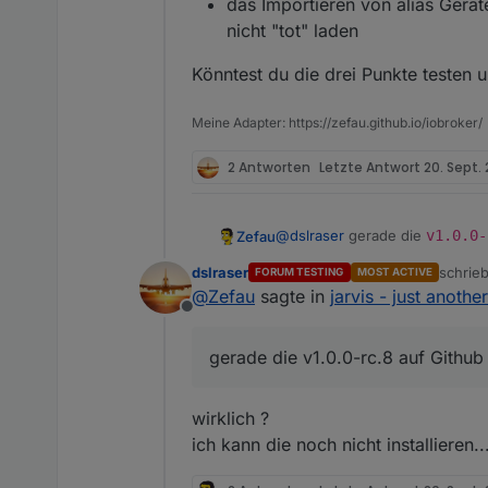
das Importieren von alias Geräte
nicht "tot" laden
Könntest du die drei Punkte testen 
Meine Adapter: https://zefau.github.io/iobroker/
2 Antworten
Letzte Antwort
20. Sept.
@
dslraser
gerade die
v1.0.0-
Zefau
dslraser
schrie
FORUM TESTING
MOST ACTIVE
beim Hinzufügen von Gerä
zuletzt
@
Zefau
sagte in
jarvis - just anothe
Könntest du die drei Punkte te
die Karte in einem Widget 
Offline
individualisiert werden. D
das Importieren von alias 
gerade die v1.0.0-rc.8 auf Githu
laden
wirklich ?
ich kann die noch nicht installieren..