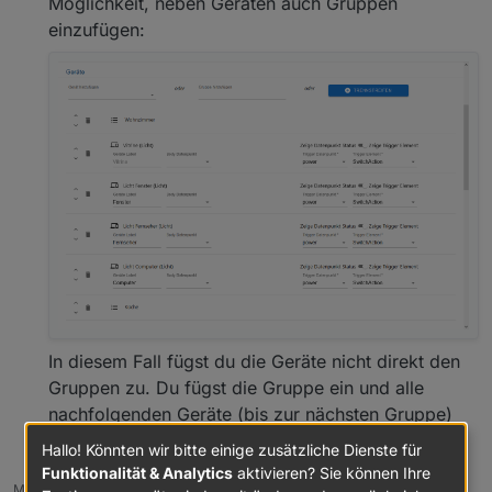
Möglichkeit, neben Geräten auch Gruppen
einzufügen:
Screenshots
Beispiel: Dashboard (3
columns
)
In diesem Fall fügst du die Geräte nicht direkt den
Gruppen zu. Du fügst die Gruppe ein und alle
nachfolgenden Geräte (bis zur nächsten Gruppe)
werden der Gruppe zugerechnet.
Hallo! Könnten wir bitte einige zusätzliche Dienste für
Funktionalität & Analytics
aktivieren? Sie können Ihre
Meine Adapter: https://zefau.github.io/iobroker/