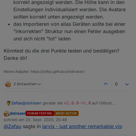
korrekt angezeigt werden. Die Höhe kann in den
Einstellungen individualisiert werden. Die Avatare
sollten korrekt unten angezeigt werden.
das Importieren von alias Geräten sollte bei einer
"inkorrekten" Struktur nun einen Fehler ausgeben
und sich nicht "tot" laden
Könntest du die drei Punkte testen und bestätigen?
Danke dir!
Meine Adapter: https://zefau.github.io/iobroker/
2 Antworten
0
@
dslraser
gerade die
v1.0.0-rc.8
auf Github
Zefau
geschoben.
dslraser
FORUM TESTING
MOST ACTIVE
beim Hinzufügen von Geräten zu der Karte, sollte
Offline
schrieb am
20. Sept. 2020, 20:48
Könntest du die drei Punkte testen und bestätigen?
nun ein Fehler erscheinen, wenn der Datenpunkt
zuletzt editiert von
@
Zefau
sagte in
jarvis - just another remarkable vis
:
Danke dir!
position
fehlt.
die Karte in einem Widget (nicht Vollbild) sollte nun