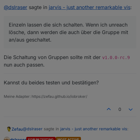
Ihr habt Wünsche? Bitte legt
ein Issue auf Github
an.
@
dslraser
sagte in
jarvis - just another remarkable vis
:
MEILENSTEINE / ROADMAPs
siehe
Einzeln lassen die sich schalten. Wenn ich unreach
https://github.com/Zefau/ioBroker.jarvis/milestones
lösche, dann werden die auch über die Gruppe mit
nächste Release
an/aus geschaltet.
ROADMAP v2.1.0
ROADMAP v3.0.0
Die Schaltung von Gruppen sollte mit der
v1.0.0-rc.9
nun auch passen.
Kannst du beides testen und bestätigen?
Meine Adapter: https://zefau.github.io/iobroker/
0
@
dslraser
sagte in
jarvis - just another remarkable vis
:
Zefau
dslraser
FORUM TESTING
MOST ACTIVE