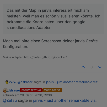
einfacher ist.
https://forum.iobroker.net/post/273896
Das mit der Map in jarvis interessiert mich am
Das mit der Map in jarvis interessiert mich am meisten,
weil man es schön visualisieren könnte. Ich bekomme
meisten, weil man es schön visualisieren könnte. Ich
die Koordinaten über den google-sharedlocations
bekomme die Koordinaten über den google-
Adapter.
sharedlocations Adapter.
Mach mal bitte einen Screenshot deiner jarvis Geräte-
Konfiguration.
Meine Adapter: https://zefau.github.io/iobroker/
0
@
dslraser
sagte in
jarvis - just another remarkable vis
:
Zefau
dslraser
FORUM TESTING
MOST ACTIVE
Offline
Wie müssen die Datenpunkte für die Geräte mit
schrieb am
20. Sept. 2020, 19:36
zuletzt editiert von
Position aussehen ? Ich habe schon einige
@
Zefau
sagte in
jarvis - just another remarkable vis
:
probiert, aber es lässt sich kein Gerät einfügen.