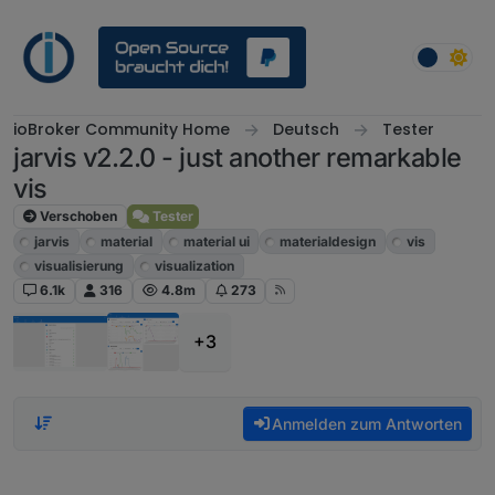
Weiter zum Inhalt
ioBroker Community Home
Deutsch
Tester
jarvis v2.2.0 - just another remarkable
vis
Verschoben
Tester
jarvis
material
material ui
materialdesign
vis
visualisierung
visualization
6.1k
316
4.8m
273
+3
Anmelden zum Antworten