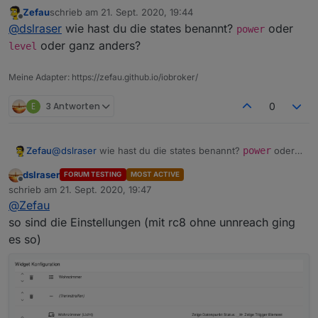
Zefau
schrieb am
21. Sept. 2020, 19:44
zuletzt editiert von
Offline
Kannst du beides testen und bestätigen?
@
dslraser
wie hast du die states benannt?
oder
power
oder ganz anders?
level
Alias ist noch das gleiche Verhalten.
Meine Adapter: https://zefau.github.io/iobroker/
Jetzt werden die beiden Steckdosen in der Gruppe
gar nicht mehr geschaltet, egal ob mit oder ohne
E
3 Antworten
0
unreach. Einzeln schalten sie noch.
Zefau
@
dslraser
wie hast du die states benannt?
power
oder
level
oder ganz anders?
dslraser
FORUM TESTING
MOST ACTIVE
Offline
schrieb am
21. Sept. 2020, 19:47
zuletzt editiert von
@
Zefau
so sind die Einstellungen (mit rc8 ohne unnreach ging
es so)