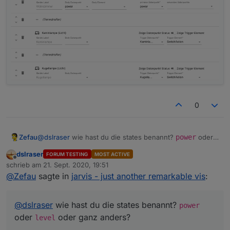
0
Zefau
@
dslraser
wie hast du die states benannt?
power
oder
level
oder ganz anders?
dslraser
FORUM TESTING
MOST ACTIVE
Offline
schrieb am
21. Sept. 2020, 19:51
zuletzt editiert von
@
Zefau
sagte in
jarvis - just another remarkable vis
:
@
dslraser
wie hast du die states benannt?
power
oder
oder ganz anders?
level