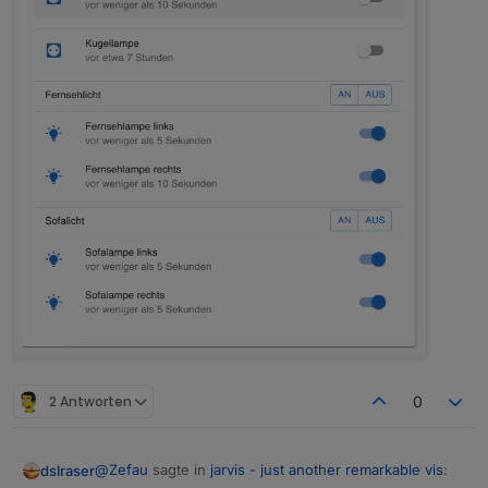
2 Antworten
0
@
Zefau
sagte in
jarvis - just another remarkable vis
:
dslraser