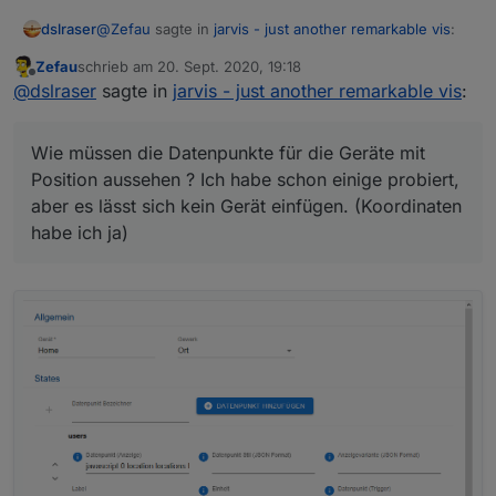
@
Zefau
sagte in
jarvis - just another remarkable vis
:
dslraser
Zefau
schrieb am
20. Sept. 2020, 19:18
zuletzt editiert von
Offline
Das sind Geräte mit position Datenpunkt kannst
@
dslraser
sagte in
jarvis - just another remarkable vis
:
du mit Icon und iconstyle ausstatten. Icon kann
Wie müssen die Datenpunkte für die Geräte mit
auch ein base64 image / avatar sein.
Position aussehen ? Ich habe schon einige probiert,
Wie müssen die Datenpunkte für die Geräte mit
aber es lässt sich kein Gerät einfügen. (Koordinaten
Position aussehen ? Ich habe schon einige probiert,
habe ich ja)
aber es lässt sich kein Gerät einfügen. (Koordinaten
habe ich ja)