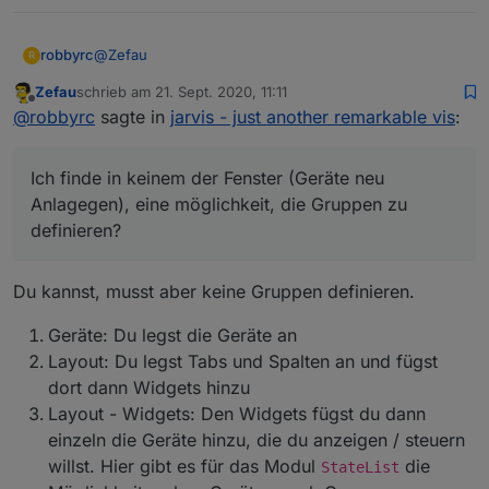
@
Zefau
robbyrc
R
Zefau
schrieb am
21. Sept. 2020, 11:11
Erstmal wollte ich mir für den klasse Adapter und die
zuletzt editiert von
Offline
@
robbyrc
sagte in
jarvis - just another remarkable vis
:
tolle Vis bedanken - bisher bin ich sehr positiv
überrascht und freue mich auch den Adapter zu
Nur eine Frage hab ich - ich komme nicht klar,
Jeder Emoticon zählt gleich. Bitte stimmt nicht für alle /
verwenden :)
mehrere Geräte in Gruppen zu gruppieren - übersehe
zu viele Feature Requests ab, sonst gibt es am Ende
Ich finde in keinem der Fenster (Geräte neu
ich hier etwas komplett, oder ist das momentan nicht
Ich finde in keinem der Fenster (Geräte neu
keine großen Unterschiede mehr.
Die Reihenfolge nach abgegebenen Stimmen seht ihr
möglich?
Anlagegen), eine möglichkeit, die Gruppen zu
Anlagegen), eine möglichkeit, die Gruppen zu
hier:
Übersicht der Feature Requests nach Stimmen
definieren?
Vielen Dank :)
definieren?
Siehe
https://forum.iobroker.net/post/526170
Du kannst, musst aber keine Gruppen definieren.
Impressionen
Geräte: Du legst die Geräte an
Die Konfiguration von Modulen kann frei angeordnet
Layout: Du legst Tabs und Spalten an und fügst
werden.
Nachfolgend einige Impressionen / Beispiele:
Users
dort dann Widgets hinzu
Layout - Widgets: Den Widgets fügst du dann
@
braindead
:
https://forum.iobroker.net/post/490283
@
JackDaniel
:
https://forum.iobroker.net/post/490928
einzeln die Geräte hinzu, die du anzeigen / steuern
@
Mooo
:
https://forum.iobroker.net/post/493843
Screencast / Video
willst. Hier gibt es für das Modul
die
StateList