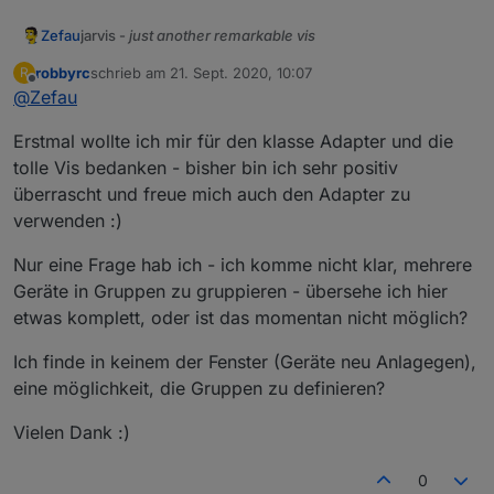
jarvis -
just another remarkable vis
Zefau
Was ist jarvis?
robbyrc
schrieb am
21. Sept. 2020, 10:07
R
zuletzt editiert von
Offline
jarvis ist eine Material Design Visualisierung, die auf
@
Zefau
Material UI
basiert. jarvis gibt eine Struktur und Module
vor, die zur Visualisierung genutzt werden, aber sehr
jarvis ist
responsive
und passt sich der Größe des
Erstmal wollte ich mir für den klasse Adapter und die
flexibel konfiguriert werden können.
Screens an.
tolle Vis bedanken - bisher bin ich sehr positiv
Das Layout ist flexibel konfigurierbar. Es können optional
überrascht und freue mich auch den Adapter zu
(beliebig viele) Tabs verwendet werden. Jeder Tab kann
verwenden :)
entweder
fullscreen
sein oder beliebig viele
columns
Jedes Modul hat spezielle Konfigurationsmöglichkeiten
haben, die die einzelnen
modules
in flexibler
(
siehe Wiki je Modul
).
Nur eine Frage hab ich - ich komme nicht klar, mehrere
Reihenfolge beinhalten.
Warum jarvis?
Geräte in Gruppen zu gruppieren - übersehe ich hier
jarvis ist weitaus weniger flexibel als ioBroker.vis, aber
bietet dafür ein standardisiertes Design, um schnell eine
etwas komplett, oder ist das momentan nicht möglich?
Visualisierung zusammenzustellen. Wer besonders
Mehr Informationen
spezifische Anforderungen hat, sollte (weiterhin)
Ich finde in keinem der Fenster (Geräte neu Anlagegen),
Mehr Informationen - insbesondere zur Konfiguration -
ioBroker.vis verwendet.
eine möglichkeit, die Gruppen zu definieren?
gibt es im Wiki
.
Gestalte mit und stimme ab
Vielen Dank :)
Bitte stimmt für eure gewünschten Feature Requests ab:
Nutzt dazu die Emoticon auf Github, um für eure
0
favorisierten Feature Requests abzustimmen: