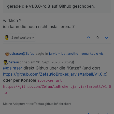
korrekt angezeigt werden. Die Höhe kann in den
gerade die v1.0.0-rc.8 auf Github geschoben.
Einstellungen individualisiert werden. Die Avatare
sollten korrekt unten angezeigt werden.
das Importieren von alias Geräten sollte bei einer
wirklich ?
"inkorrekten" Struktur nun einen Fehler ausgeben
und sich nicht "tot" laden
ich kann die noch nicht installieren...?
2 Antworten
0
@
Zefau
sagte in
jarvis - just another remarkable vis
:
dslraser
Zefau
schrieb am
20. Sept. 2020, 20:52
zuletzt editiert von Zefau
Offline
gerade die v1.0.0-rc.8 auf Github geschoben.
@
dslraser
direkt Github über die "Katze" (und dort
https://github.com/Zefau/ioBroker.jarvis/tarball/v1.0.x
)
oder per Konsole
wirklich ?
iobroker url
ich kann die noch nicht installieren...?
https://github.com/Zefau/ioBroker.jarvis/tarball/v1.0
.x
Meine Adapter: https://zefau.github.io/iobroker/