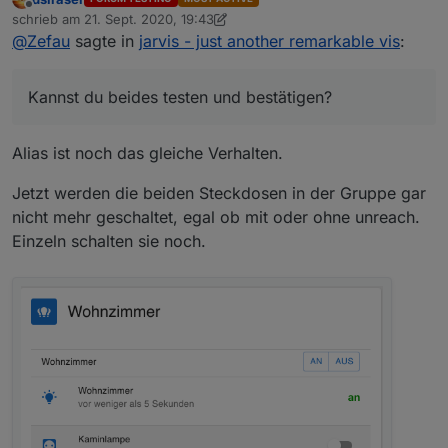
Offline
Das scheint so noch nicht zu gehen. Ein Fehler
schrieb am
21. Sept. 2020, 19:43
zuletzt editiert von dslraser
kommt nicht
@
Zefau
sagte in
jarvis - just another remarkable vis
:
Könntest du mit der
v1.0.0-rc.9
von Github nochmal
probieren, ob der Import der Alias devices nun nicht
mehr unendlich lädt? Bin mir nicht sicher, ob ich den
@
dslraser
sagte in
jarvis - just another remarkable vis
:
Kannst du beides testen und bestätigen?
Fehler bereinigt habe, aber bei mir klappt es nun.
Einzeln lassen die sich schalten. Wenn ich unreach
Alias ist noch das gleiche Verhalten.
lösche, dann werden die auch über die Gruppe mit
Die Schaltung von Gruppen sollte mit der
v1.0.0-rc.9
an/aus geschaltet.
Jetzt werden die beiden Steckdosen in der Gruppe gar
nun auch passen.
nicht mehr geschaltet, egal ob mit oder ohne unreach.
Einzeln schalten sie noch.
Kannst du beides testen und bestätigen?