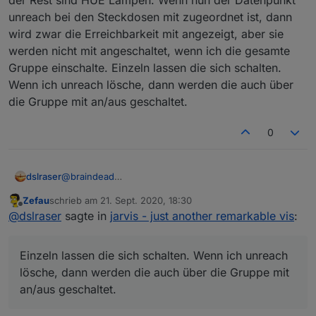
unreach bei den Steckdosen mit zugeordnet ist, dann
Beispiel: Status (3
columns
, davon 2 leer)
wird zwar die Erreichbarkeit mit angezeigt, aber sie
werden nicht mit angeschaltet, wenn ich die gesamte
Gruppe einschalte. Einzeln lassen die sich schalten.
Wenn ich unreach lösche, dann werden die auch über
die Gruppe mit an/aus geschaltet.
0
dslraser
@
braindead
@
Zefau
Module
Zefau
schrieb am
21. Sept. 2020, 18:30
Beim Licht habe ich z.B. eine Gruppe Wohnzimmer,
zuletzt editiert von
Offline
@
dslraser
sagte in
jarvis - just another remarkable vis
:
das sind dann 8 Lampen.
Die folgenden Module sind aktuell (Februar 2020)
Zwei von diesen Lampen sind an einer HMIP
verfügbar und können frei konfiguriert werden.
Eine
Steckdose, der Rest sind HUE Lampen. Wenn nun der
aktuelle Liste der Module ist im Wiki zu finden
.
AdapterStatus
Einzeln lassen die sich schalten. Wenn ich unreach
Datenpunkt unreach bei den Steckdosen mit
zugeordnet ist, dann wird zwar die Erreichbarkeit mit
lösche, dann werden die auch über die Gruppe mit
angezeigt, aber sie werden nicht mit angeschaltet,
an/aus geschaltet.
Chart
wenn ich die gesamte Gruppe einschalte. Einzeln
lassen die sich schalten. Wenn ich unreach lösche,