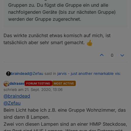
Geräte: Du legst die Geräte an
Gruppen zu. Du fügst die Gruppe ein und alle
Layout: Du legst Tabs und Spalten an und fügst
nachfolgenden Geräte (bis zur nächsten Gruppe)
dort dann Widgets hinzu
werden der Gruppe zugerechnet.
Layout - Widgets: Den Widgets fügst du dann
einzeln die Geräte hinzu, die du anzeigen / steuern
willst. Hier gibt es für das Modul
StateList
die
Das wirkte zunächst etwas komisch auf mich, ist
Möglichkeit, neben Geräten auch Gruppen
einzufügen:
tatsächlich aber sehr smart gemacht.
In diesem Fall fügst du die Geräte nicht direkt den
Beispiel: Statistiken (2
columns
)
Gruppen zu. Du fügst die Gruppe ein und alle
nachfolgenden Geräte (bis zur nächsten Gruppe)
0
werden der Gruppe zugerechnet.
@
Zefau
said in
jarvis - just another remarkable vis
:
braindead
dslraser
FORUM TESTING
MOST ACTIVE
Offline
In diesem Fall fügst du die Geräte nicht direkt
schrieb am
21. Sept. 2020, 13:06
zuletzt editiert von
den Gruppen zu. Du fügst die Gruppe ein und
@
braindead
Das wirkte zunächst etwas komisch auf mich, ist
alle nachfolgenden Geräte (bis zur nächsten
@
Zefau
tatsächlich aber sehr smart gemacht.
Gruppe) werden der Gruppe zugerechnet.
In diesem Fall fügst du die Geräte nicht direkt den
Beim Licht habe ich z.B. eine Gruppe Wohnzimmer, das
Gruppen zu. Du fügst die Gruppe ein und alle
sind dann 8 Lampen.
nachfolgenden Geräte (bis zur nächsten Gruppe)
Zwei von diesen Lampen sind an einer HMIP Steckdose,
werden der Gruppe zugerechnet.
der Rest sind HUE Lampen. Wenn nun der Datenpunkt