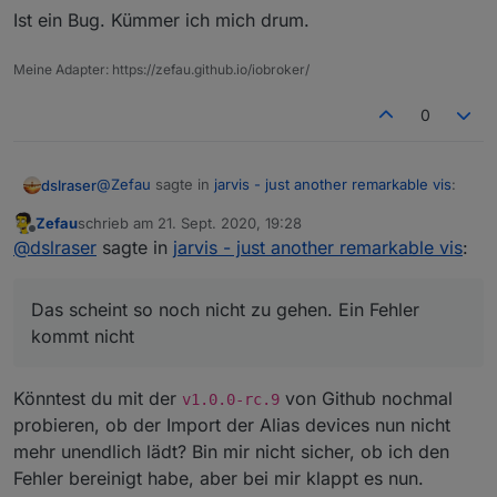
dann werden die auch über die Gruppe mit an/aus
Ist ein Bug. Kümmer ich mich drum.
geschaltet.
DateTime
Meine Adapter: https://zefau.github.io/iobroker/
Map
0
StateList
@
Zefau
sagte in
jarvis - just another remarkable vis
:
dslraser
Zefau
schrieb am
21. Sept. 2020, 19:28
zuletzt editiert von
Offline
@
dslraser
gerade die
v1.0.0-rc.8
auf Github
@
dslraser
sagte in
jarvis - just another remarkable vis
:
StateListHorizontal
geschoben.
die Karte in einem Widget (nicht Vollbild)
Das scheint so noch nicht zu gehen. Ein Fehler
sollte nun korrekt angezeigt werden. Die
kommt nicht
Das funktioniert jetzt auch ohne Vollbild
Höhe kann in den Einstellungen
individualisiert werden. Die Avatare sollten
Konfiguration / erste Schritte
korrekt unten angezeigt werden.
Könntest du mit der
von Github nochmal
siehe Wiki auf Github
v1.0.0-rc.9
das Importieren von alias Geräten sollte bei
probieren, ob der Import der Alias devices nun nicht
einer "inkorrekten" Struktur nun einen
Das scheint so noch nicht zu gehen. Ein Fehler kommt
Fehler ausgeben und sich nicht "tot" laden
mehr unendlich lädt? Bin mir nicht sicher, ob ich den
nicht
Ausblick / Roadmap
Fehler bereinigt habe, aber bei mir klappt es nun.
Variante 2