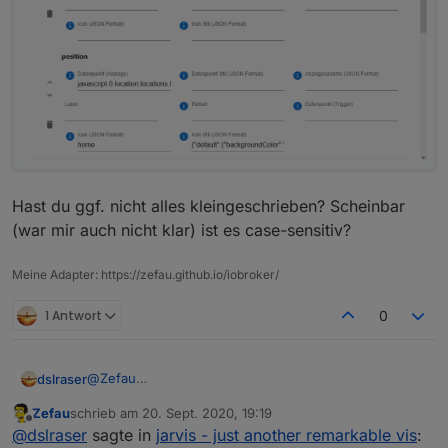
Hast du ggf. nicht alles kleingeschrieben? Scheinbar
(war mir auch nicht klar) ist es case-sensitiv?
Meine Adapter: https://zefau.github.io/iobroker/
1 Antwort
0
@
Zefau
dslraser
@
braindead
Zefau
schrieb am
20. Sept. 2020, 19:19
die alias Geschichte ist für mich auch nicht so wichtig,
zuletzt editiert von
Offline
@
dslraser
sagte in
jarvis - just another remarkable vis
:
die nutze ich nur in einem Blockly, weil es damit