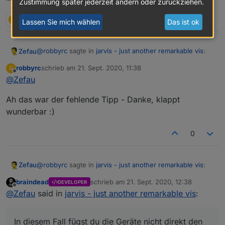
Zustimmung später jederzeit ändern oder zurückziehen.
R
2 Antworten
0
Lassen Sie mich wählen
Das ist ok
@
robbyrc
sagte in
jarvis - just another remarkable vis
:
Zefau
robbyrc
schrieb am
21. Sept. 2020, 11:38
R
zuletzt editiert von
Offline
@
Zefau
Ich finde in keinem der Fenster (Geräte neu
Anlagegen), eine möglichkeit, die Gruppen zu
Du kannst, musst aber keine Gruppen definieren.
definieren?
Ah das war der fehlende Tipp - Danke, klappt
wunderbar :)
Geräte: Du legst die Geräte an
Layout: Du legst Tabs und Spalten an und fügst
0
dort dann Widgets hinzu
Layout - Widgets: Den Widgets fügst du dann
einzeln die Geräte hinzu, die du anzeigen / steuern
willst. Hier gibt es für das Modul
StateList
die
@
robbyrc
sagte in
jarvis - just another remarkable vis
:
Zefau
Möglichkeit, neben Geräten auch Gruppen
Beispiel: Karte (Vollbild)
braindead
schrieb am
21. Sept. 2020, 12:38
einzufügen:
DEVELOPER
zuletzt editiert von
Offline
Ich finde in keinem der Fenster (Geräte neu
@
Zefau
said in
jarvis - just another remarkable vis
:
Anlagegen), eine möglichkeit, die Gruppen zu
Du kannst, musst aber keine Gruppen definieren.
definieren?
In diesem Fall fügst du die Geräte nicht direkt den