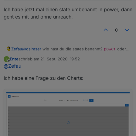
Ich habe jetzt mal einen state umbenannt in power, dann
geht es mit und ohne unreach.
0
Zefau
@
dslraser
wie hast du die states benannt?
power
oder
level
oder ganz anders?
Ente
schrieb am
21. Sept. 2020, 19:52
E
zuletzt editiert von
Offline
@
Zefau
Ich habe eine Frage zu den Charts: