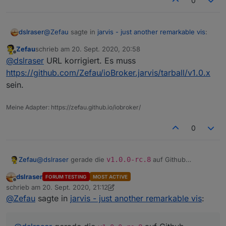
0
@
Zefau
sagte in
jarvis - just another remarkable vis
:
dslraser
Zefau
schrieb am
20. Sept. 2020, 20:58
zuletzt editiert von
Offline
gerade die v1.0.0-rc.8 auf Github geschoben.
@
dslraser
URL korrigiert. Es muss
https://github.com/Zefau/ioBroker.jarvis/tarball/v1.0.x
sein.
wirklich ?
ich kann die noch nicht installieren...?
Meine Adapter: https://zefau.github.io/iobroker/
0
@
dslraser
gerade die
v1.0.0-rc.8
auf Github
Zefau
geschoben.
dslraser
FORUM TESTING
MOST ACTIVE
beim Hinzufügen von Geräten zu der Karte, sollte
Offline
schrieb am
20. Sept. 2020, 21:12
Könntest du die drei Punkte testen und bestätigen?
nun ein Fehler erscheinen, wenn der Datenpunkt
zuletzt editiert von dslraser
@
Zefau
sagte in
jarvis - just another remarkable vis
:
Danke dir!
position
fehlt.
die Karte in einem Widget (nicht Vollbild) sollte nun
korrekt angezeigt werden. Die Höhe kann in den