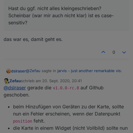
(Koordinaten habe ich ja)
Hast du ggf. nicht alles kleingeschrieben?
Scheinbar (war mir auch nicht klar) ist es case-
sensitiv?
das war es, damit geht es.
0
@
Zefau
sagte in
jarvis - just another remarkable vis
:
dslraser
Zefau
schrieb am
20. Sept. 2020, 20:41
zuletzt editiert von
Offline
Hast du ggf. nicht alles kleingeschrieben?
@
dslraser
gerade die
auf Github
v1.0.0-rc.8
Hast du ggf. nicht alles kleingeschrieben? Scheinbar
Scheinbar (war mir auch nicht klar) ist es case-
geschoben.
(war mir auch nicht klar) ist es case-sensitiv?
das war es, damit geht es.
sensitiv?
beim Hinzufügen von Geräten zu der Karte, sollte
nun ein Fehler erscheinen, wenn der Datenpunkt
fehlt.
position
die Karte in einem Widget (nicht Vollbild) sollte nun