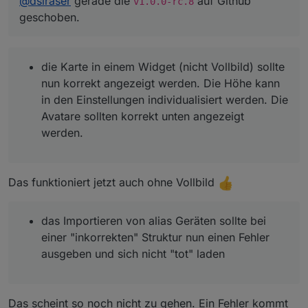
@
dslraser
gerade die
auf Github
Einstellungen individualisiert werden. Die Avatare
v1.0.0-rc.8
sollten korrekt unten angezeigt werden.
geschoben.
das Importieren von alias Geräten sollte bei einer
"inkorrekten" Struktur nun einen Fehler ausgeben
und sich nicht "tot" laden
die Karte in einem Widget (nicht Vollbild) sollte
nun korrekt angezeigt werden. Die Höhe kann
in den Einstellungen individualisiert werden. Die
Avatare sollten korrekt unten angezeigt
werden.
Das funktioniert jetzt auch ohne Vollbild
das Importieren von alias Geräten sollte bei
einer "inkorrekten" Struktur nun einen Fehler
ausgeben und sich nicht "tot" laden
Das scheint so noch nicht zu gehen. Ein Fehler kommt