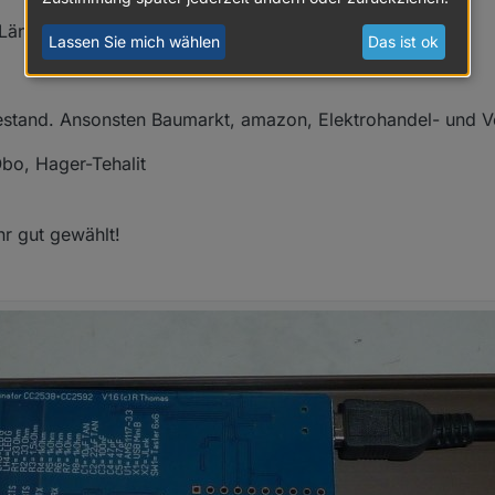
änge frei wählbar
Lassen Sie mich wählen
Das ist ok
Bestand. Ansonsten Baumarkt, amazon, Elektrohandel- und 
Obo, Hager-Tehalit
hr gut gewählt!