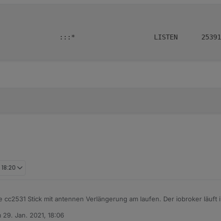
               :::*                    LISTEN      25391
 18:20
 cc2531 Stick mit antennen Verlängerung am laufen. Der iobroker läuft 
m
29. Jan. 2021, 18:06
d läuft gut.
tiert von