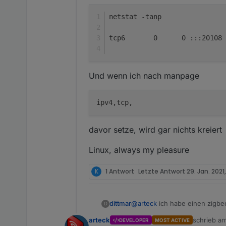
netstat -tanp
tcp6       0      0 :::20108 
Und wenn ich nach manpage
davor setze, wird gar nichts kreiert
Linux, always my pleasure
K
1 Antwort
Letzte Antwort
29. Jan. 2021,
@
arteck
ich habe einen zigbee
dittmar
D
arteck
schrieb a
DEVELOPER
MOST ACTIVE
ttyASCM0 ist durchgereicht un
zuletzt edi