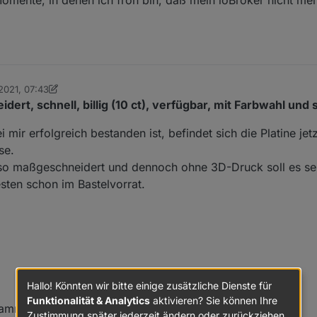
2021, 07:43
lassisch
ert, schnell, billig (10 ct), verfügbar, mit Farbwahl und 
ir erfolgreich bestanden ist, befindet sich die Platine je
se.
- also maßgeschneidert und dennoch ohne 3D-Druck soll es s
sten schon im Bastelvorrat.
Hallo! Könnten wir bitte einige zusätzliche Dienste für
Funktionalität & Analytics
aktivieren? Sie können Ihre
flammbar, selbstverlöschend
Zustimmung später jederzeit ändern oder zurückziehen.