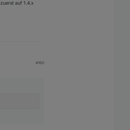
zuerst auf 1.4.x
#160
  25391/ser2net
