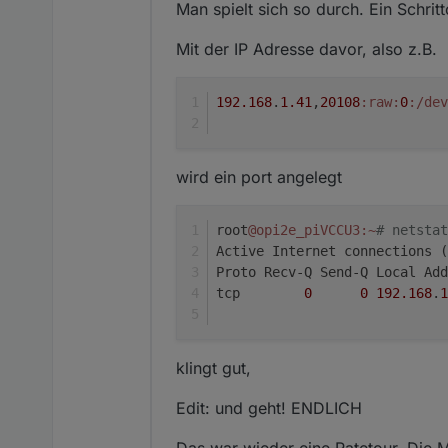
Man spielt sich so durch. Ein Schrit
Linux, always my pleasure
Mit der IP Adresse davor, also z.B.
192.168
.
1.41
,
20108
:raw
:
0
:/dev
wird ein port angelegt
root
@opi2e_piVCCU3
:~
# netstat
Active Internet connections (
Proto Recv-Q Send-Q Local Add
tcp        
0
0
192.168
.
1
klingt gut,
Edit: und geht! ENDLICH
Das war wieder eine Ratetour. Die M