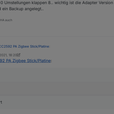
0 Umstellungen klappen 8.. wichtig ist die Adapter Version 
r einfach gegen den alten ersetzen?
d ein Backup angelegt..
 HA auch
2592 PA Zigbee Stick/Platine
:
2021, 18:20
lassisch
 PA Zigbee Stick/Platine
:
ehen
in ipv6 port generiert
ge
::20108                :::*                    LISTEN    
rt
 kreiert