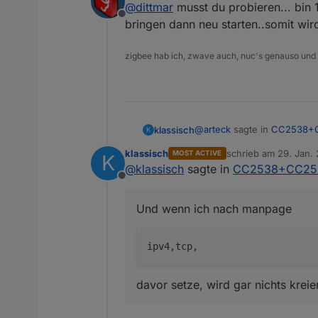
@
dittmar
musst du probieren... bin 1
Offline
Kann ich den neuen Stick hie
bringen dann neu starten..somit wir
zigbee hab ich, zwave auch, nuc's genauso und
@
arteck
sagte in
CC2538+CC
klassisch
K
klassisch
schrieb am
29. Jan. 
MOST ACTIVE
K
zuletzt editiert von k
@
klassisch
sagte in
CC2538+CC2592
@
klassisch
sollte dann g
Offline
bockig und beharrlich wird e
Und wenn ich nach manpage
netstat -tanp

Und wenn ich nach manpa
tcp6       0      0 :
davor setze, wird gar nichts kreie
davor setze, wird gar nichts