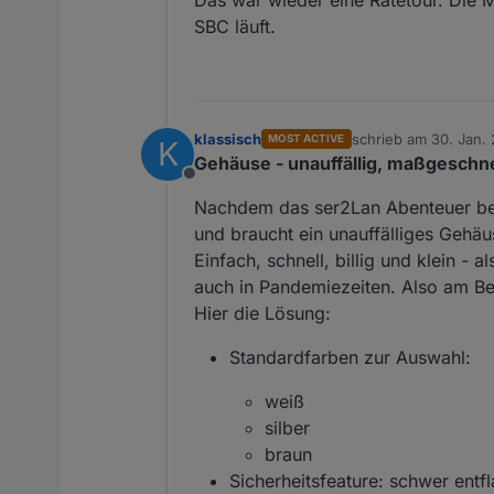
SBC läuft.
klassisch
schrieb am
30. Jan. 
MOST ACTIVE
K
zuletzt editiert von k
Gehäuse - unauffällig, maßgeschneid
Offline
Nachdem das ser2Lan Abenteuer bei m
und braucht ein unauffälliges Gehäu
Einfach, schnell, billig und klein 
auch in Pandemiezeiten. Also am Be
Hier die Lösung:
Standardfarben zur Auswahl:
weiß
silber
braun
Sicherheitsfeature: schwer ent