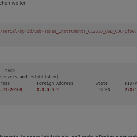
tchen weiter
/serial/by-id/usb-Texas_Instruments_CC2538_USB_CDC-if00
:
 -tanp
servers 
and
 established)
ress           Foreign Address         State       PID/P
.41
:
20108
0.0
.
0.0
:*
               LISTEN      
27071
omente, in denen ich froh bin, daß mein ioBroker nicht me