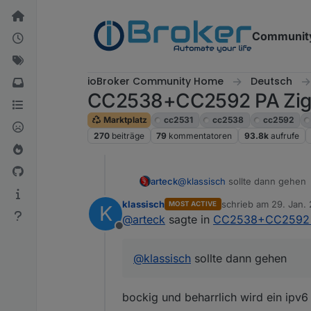
Weiter zum Inhalt
Communit
ioBroker Community Home
Deutsch
CC2538+CC2592 PA Zigbe
Marktplatz
cc2531
cc2538
cc2592
270
beiträge
79
kommentatoren
93.8k
aufrufe
arteck
@
klassisch
sollte dann gehen
klassisch
schrieb am
29. Jan. 
MOST ACTIVE
K
zuletzt editiert von
@
arteck
sagte in
CC2538+CC2592 PA
Offline
@
klassisch
sollte dann gehen
bockig und beharrlich wird ein ipv6 