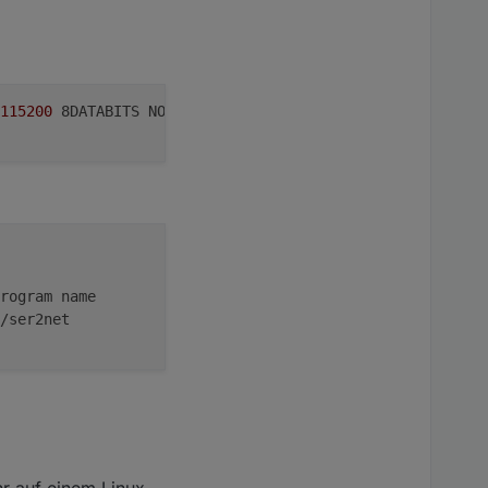
115200
 8DATABITS NONE 1STOPBIT banner
rogram name
/ser2net
hr auf einem Linux-