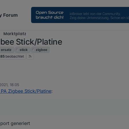
y Forum
Marktplatz
e Stick/Platine
ersatz
stick
zigbee
85
beobachtet
2021, 18:05
 Zigbee Stick/Platine
:
port generiert