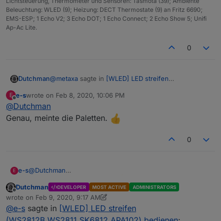
Lichtsteuerung, Thermometer und Sensoren: Tasmota (39); Ambiente
Beleuchtung: WLED (9); Heizung: DECT Thermostate (9) an Fritz 6690;
EMS-ESP; 1 Echo V2; 3 Echo DOT; 1 Echo Connect; 2 Echo Show 5; Unifi
Ap-Ac Lite.
0
@
metaxa
sagte in
[WLED] LED streifen
Dutchman
(WS2812B,WS2811,SK6812,APA102) bedienen
:
e-s
wrote on
Feb 8, 2020, 10:06 PM
E
last edited by
Offline
@
Dutchman
Hi und Danke!
Genau, meinte die Paletten.
gerne
0
@
Bluelinux
sagte in
[WLED] LED streifen
(WS2812B,WS2811,SK6812,APA102) bedienen
:
e-s
@
Dutchman
E
@
Dutchman
Genau, meinte die Paletten.
gefühlt 2 jahre suche ich nach solch einer
Dutchman
DEVELOPER
MOST ACTIVE
ADMINISTRATORS
Offline
probier mal bitte mit neuester version v0.1.2
lösung. Leider war ich nie mit den effekten
wrote on
Feb 9, 2020, 9:17 AM
last edited by Dutchman
Feb 9, 2020, 10:18 AM
zufrieden. Seit einer woche ca. benutze ich
@
e-s
sagte in
[WLED] LED streifen
@
e-s
sagte in
[WLED] LED streifen
wled und hatte gehofft das über den iobroker
(WS2812B,WS2811,SK6812,APA102) bedienen
: