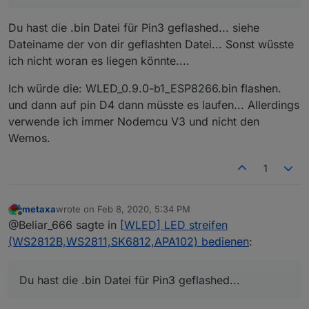
Du hast die .bin Datei für Pin3 geflashed... siehe
Dateiname der von dir geflashten Datei... Sonst wüsste
ich nicht woran es liegen könnte....
WLED Wiki:
Connect a WS2812B-compatible RGB(W) led strip
Ich würde die: WLED_0.9.0-b1_ESP8266.bin flashen.
Tut aber nicht bei mir :-(
to GPIO2 (NodeMCU/Wemos pin D4).
und dann auf pin D4 dann müsste es laufen... Allerdings
verwende ich immer Nodemcu V3 und nicht den
Wemos.
1
metaxa
wrote on
Feb 8, 2020, 5:34 PM
last edited by
Offline
@Beliar_666 sagte in
[WLED] LED streifen
(WS2812B,WS2811,SK6812,APA102) bedienen
:
Du hast die .bin Datei für Pin3 geflashed...