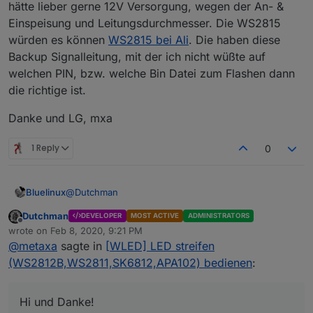
hätte lieber gerne 12V Versorgung, wegen der An- &
Einspeisung und Leitungsdurchmesser. Die WS2815
würden es können
WS2815 bei Ali
. Die haben diese
Backup Signalleitung, mit der ich nicht wüßte auf
welchen PIN, bzw. welche Bin Datei zum Flashen dann
die richtige ist.
Danke und LG, mxa
1 Reply
0
@
Dutchman
Bluelinux
Dutchman
DEVELOPER
MOST ACTIVE
ADMINISTRATORS
gefühlt 2 jahre suche ich nach solch einer lösung.
Offline
wrote on
Feb 8, 2020, 9:21 PM
Leider war ich nie mit den effekten zufrieden. Seit
last edited by
@
metaxa
sagte in
[WLED] LED streifen
einer woche ca. benutze ich wled und hatte gehofft
Spoiler
das über den iobroker steuern zu können genau wie
(WS2812B,WS2811,SK6812,APA102) bedienen
:
über alexa. über alexa geht allerdings nur an oder
aus aber das ist ja schon mal was. ich habe heute
eventuell hast du eine Idee was es sein kann....
deinen adapter mal installiert und leider kann ich
Hi und Danke!
meine streifen nicht steuern damit. im Log kommt
alle adapter sind auf dem neusten stand und so sieht