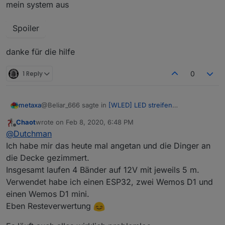
mein system aus
Spoiler
danke für die hilfe
1 Reply
0
@Beliar_666 sagte in
[WLED] LED streifen
metaxa
(WS2812B,WS2811,SK6812,APA102) bedienen
:
Chaot
wrote on
Feb 8, 2020, 6:48 PM
last edited by
Offline
Du hast die .bin Datei für Pin3 geflashed...
@
Dutchman
Ich habe mir das heute mal angetan und die Dinger an
die Decke gezimmert.
Hi und Danke! Ich habe heute den ganzen Tag über die
verschiedensten LED Strips gelesen und mich dann
Insgesamt laufen 4 Bänder auf 12V mit jeweils 5 m.
fälschlicher Weise für die Pin3 entschieden. Es gibt ja
Mit der WLED_0.9.0-b1_ESP8266.bin funktioniert es auf
Verwendet habe ich einen ESP32, zwei Wemos D1 und
auch die "neueren" Stripes, die haben eine Backup
Anhieb ...... wenn man nicht zusätzlich obendrein die
einen Wemos D1 mini.
Datenleitung und somit 4 Pins. Ergo habe ich mich
falschen Einstellungen hat wie in meinem Fall 1 MB
Résumé: Läuft auf einem D1 Mini mit dem Datenpin D4
Eben Resteverwertung
übergescheit für die 3 Pin Variante entstschieden.
Flashspeicher hat. Muss beim letzten mal - vermutlich
einen ESP12 oder 32 geflasht haben.
Jetzt gehts auf zum iO :-)