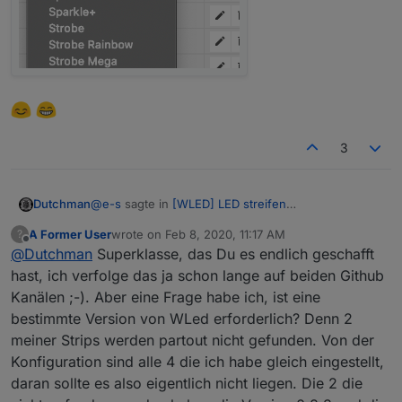
3
@
e-s
sagte in
[WLED] LED streifen
Dutchman
(WS2812B,WS2811,SK6812,APA102) bedienen
:
A Former User
wrote on
Feb 8, 2020, 11:17 AM
?
last edited by
Offline
@
Dutchman
Superklasse, das Du es endlich geschafft
Wäre es theoretisch auch möglich, statt den ID
Nummern auch die Namen der Effekte in den
hast, ich verfolge das ja schon lange auf beiden Github
DP zu schreiben?
Kanälen ;-). Aber eine Frage habe ich, ist eine
bestimmte Version von WLed erforderlich? Denn 2
meiner Strips werden partout nicht gefunden. Von der
Konfiguration sind alle 4 die ich habe gleich eingestellt,
daran sollte es also eigentlich nicht liegen. Die 2 die