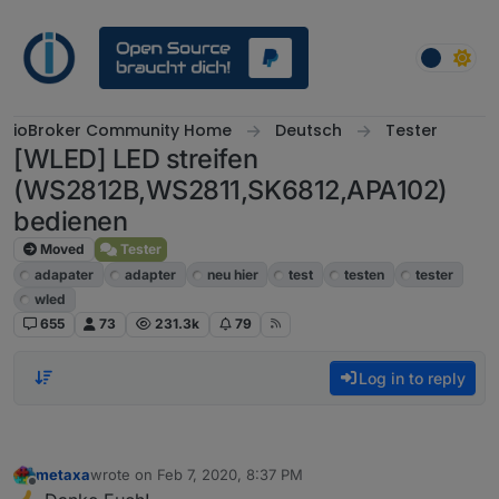
Skip to content
ioBroker Community Home
Deutsch
Tester
[WLED] LED streifen
(WS2812B,WS2811,SK6812,APA102)
bedienen
Moved
Tester
adapater
adapter
neu hier
test
testen
tester
wled
655
73
231.3k
79
Log in to reply
metaxa
wrote on
Feb 7, 2020, 8:37 PM
last edited by
Offline