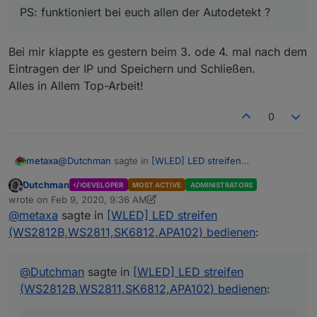
PS: funktioniert bei euch allen der Autodetekt ?
PS: funktioniert bei euch allen der Autodetekt ?
Ich werde noch einbauen das man Geräte Manuel
hinzufügen kann aber schön wenn's automatisch
Klappt
Bei mir klappte es gestern beim 3. ode 4. mal nach dem
Eintragen der IP und Speichern und Schließen.
Alles in Allem Top-Arbeit!
0
@
Dutchman
sagte in
[WLED] LED streifen
metaxa
(WS2812B,WS2811,SK6812,APA102) bedienen
:
Dutchman
DEVELOPER
MOST ACTIVE
ADMINISTRATORS
Offline
PS: funktioniert bei euch allen der Autodetekt ?
wrote on
Feb 9, 2020, 9:36 AM
last edited by Dutchman
Feb 9, 2020, 10:36 AM
@
metaxa
sagte in
[WLED] LED streifen
(WS2812B,WS2811,SK6812,APA102) bedienen
:
Bei mir klappte es gestern beim 3. ode 4. mal nach
dem Eintragen der IP und Speichern und Schließen.
Alles in Allem Top-Arbeit!
@
Dutchman
sagte in
[WLED] LED streifen
(WS2812B,WS2811,SK6812,APA102) bedienen
: