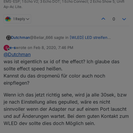
EMS-ESP; 1 Echo V2; 3 Echo DOT; 1 Echo Connect; 2 Echo Show 5; Unifi
Ap-Ac Lite.
1 Reply
0
@Beliar_666 sagte in
[WLED] LED streifen
Dutchman
(WS2812B,WS2811,SK6812,APA102) bedienen
:
e-s
wrote on
Feb 8, 2020, 7:46 PM
E
last edited by
Offline
@
Dutchman
Aber eine Frage habe ich, ist eine bestimmte
Version von WLed erforderlich?
was ist eigentlich sx id of the effect? Ich glaube das
jup, > 0.8.4
sollte effect speed heißen.
Kannst du das dropmenü für color auch noch
ich verwende die JSON-API und die gabs vorher
nicht, werd das in GitHub ergänzen danke !
einpflegen?
Wenn ich das jetzt richtig sehe, wird ja alle 30sek, bzw
je nach Einstellung alles gepulled, wäre es nicht
sinnvoller wenn der Adapter nur auf einem Port lauscht
und auf Änderungen wartet. Bei dem guten Kontakt zum
WLED dev sollte dies doch Möglich sein.