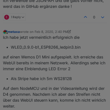
ich verwende die JSON-API und die gabs vorher nicht,
werd das in GitHub ergänzen danke !
E
1 Reply
0
metaxa
wrote on
Feb 8, 2020, 2:40 PM
last edited by metaxa
Feb 8, 2020, 4:02 PM
Offline
Ich habe jetzt vermeintlich erfolgreich die
WLED_0.9.0-b1_ESP8266_ledpin3.bin
auf einen Wemos D1 Mini aufgespielt. Ich erreiche das
WebUI bereits in meinem Netzwerk. Allerdings sehe ich
immer eine EInblendung LED Error 2
Als Stripe habe ich 5m WS2812B
Auf dem NodeMCU und in der Videoanleitung wird der
D4 genommen. Nachdem ich aber den Streifen nicht
über das WebUI steuern kann, komme ich nicht wirklich
weiter.