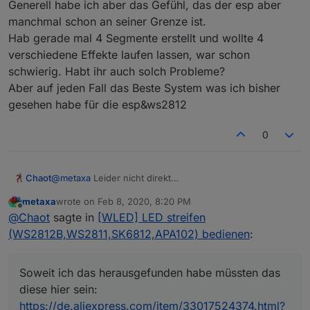
Generell habe ich aber das Gefühl, das der esp aber
manchmal schon an seiner Grenze ist.
Hab gerade mal 4 Segmente erstellt und wollte 4
verschiedene Effekte laufen lassen, war schon
schwierig. Habt ihr auch solch Probleme?
Aber auf jeden Fall das Beste System was ich bisher
gesehen habe für die esp&ws2812
0
@
metaxa
Leider nicht direkt
Chaot
Die hat vor einiger Zeit ein Bekannter von mir bestellt
metaxa
wrote on
Feb 8, 2020, 8:20 PM
(knapp 50m).
Allerdings sind hier scheinbar immer 3 LEDs als eine zu
last edited by
Offline
@
Chaot
sagte in
[WLED] LED streifen
Soweit ich das herausgefunden habe müssten das
sehen. Also werden immer 3 LEDs gleichzeitig
diese hier sein:
angesteuert.
Ich habe noch ein anderes Projekt in Planung. Dafür
(WS2812B,WS2811,SK6812,APA102) bedienen
:
https://de.aliexpress.com/item/33017524374.html?
würde ich dies hier verwenden:
spm=a2g0s.9042311.0.0.27424c4dpBuOiN
https://de.aliexpress.com/item/32682015405.html?
spm=a2g0o.productlist.0.0.11dd77499Vg623&algo_pvid=
Soweit ich das herausgefunden habe müssten das
0de4b9d7-e827-4b89-827f-
diese hier sein:
8abd9ea605ec&algo_expid=0de4b9d7-e827-4b89-
https://de.aliexpress.com/item/33017524374.html?
827f-8abd9ea605ec-2&btsid=7ea29f72-2856-4836-