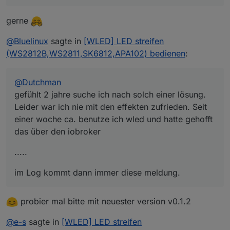
dann immer diese meldung.
mein system aus
gerne
Spoiler
@
Bluelinux
sagte in
[WLED] LED streifen
danke für die hilfe
(WS2812B,WS2811,SK6812,APA102) bedienen
:
@
Dutchman
gefühlt 2 jahre suche ich nach solch einer lösung.
Leider war ich nie mit den effekten zufrieden. Seit
einer woche ca. benutze ich wled und hatte gehofft
das über den iobroker
.....
im Log kommt dann immer diese meldung.
probier mal bitte mit neuester version v0.1.2
@
e-s
sagte in
[WLED] LED streifen