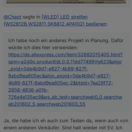
@
Chaot
sagte in
[WLED] LED streifen
(WS2812B,WS2811,SK6812,APA102) bedienen
:
Ich habe noch ein anderes Projekt in Planung. Dafür
würde ich dies hier verwenden:
https://de.aliexpress.com/item/32682015405.html?
spm=a2g0o.productlist.0.0.11dd77499Vg623&algo
_pvid=0de4b9d7-e827-4b89-827f-
8abd9ea605ec&algo_expid=0de4b9d7-e827-
4b89-827f-8abd9ea605ec-2&btsid=7ea29f72-
2856-4836-a01b-
726a4a135ec9&ws_ab_test=searchweb0_0,searchw
eb201602_5,searchweb201603_55
Ja, die habe ich eh auch zum Testen da, wenn auch von
einem anderen Verkäufer. Sind halt wieder mit 5V. Ich