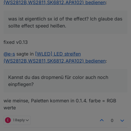
(WS2812B,WS2811,SK6812,APA102) bedienen
:
was ist eigentlich sx id of the effect? Ich glaube das
sollte effect speed heißen.
fixed v0.13
@
e-s
sagte in
[WLED] LED streifen
(WS2812B,WS2811,SK6812,APA102) bedienen
:
Kannst du das dropmenü für color auch noch
einpflegen?
wie meinse, Paletten kommen in 0.1.4. farbe = RGB
werte
E
1 Reply
0