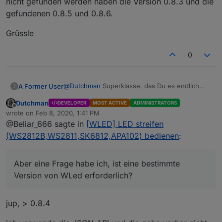
nicht gefunden werden haben die Version 0.8.3 und die
gefundenen 0.8.5 und 0.8.6.
Grüssle
0
@
Dutchman
Superklasse, das Du es endlich
A Former User
?
geschafft hast, ich verfolge das ja schon lange
Dutchman
DEVELOPER
MOST ACTIVE
ADMINISTRATORS
auf beiden Github Kanälen ;-). Aber eine Frage
Grüssle
Offline
wrote on
Feb 8, 2020, 1:41 PM
habe ich, ist eine bestimmte Version von WLed
last edited by
@Beliar_666 sagte in
[WLED] LED streifen
erforderlich? Denn 2 meiner Strips werden
partout nicht gefunden. Von der Konfiguration
(WS2812B,WS2811,SK6812,APA102) bedienen
:
sind alle 4 die ich habe gleich eingestellt, daran
sollte es also eigentlich nicht liegen. Die 2 die
nicht gefunden werden haben die Version
Aber eine Frage habe ich, ist eine bestimmte
0.8.3 und die gefundenen 0.8.5 und 0.8.6.
Version von WLed erforderlich?
jup, > 0.8.4