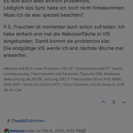
Es läuft auch alles wirklich problemlos.
LG, mxa
Lediglich das Sync habe ich noch nicht hinbekommen.
Muss ich da was speziell beachten?
P.S. Frauchen ist momentan auch schon zufrieden. Ich
habe einfach erst mal die Weboberfläche in VIS
eingebunden. Damit kommt sie problemlos klar.
Die endgültige VIS werde ich erst nächste Woche mal
entwerfen.
ioBroker auf NUC unter Proxmox; VIS: 12" Touchscreen und 17" Touch;
Lichtsteuerung, Thermometer und Sensoren: Tasmota (39); Ambiente
Beleuchtung: WLED (9); Heizung: DECT Thermostate (9) an Fritz 6690;
EMS-ESP; 1 Echo V2; 3 Echo DOT; 1 Echo Connect; 2 Echo Show 5; Unifi
Ap-Ac Lite.
0
@
Dutchman
Chaot
Ich habe mir das heute mal angetan und die Dinger an
metaxa
wrote on
Feb 8, 2020, 6:50 PM
die Decke gezimmert.
Es läuft auch alles wirklich problemlos.