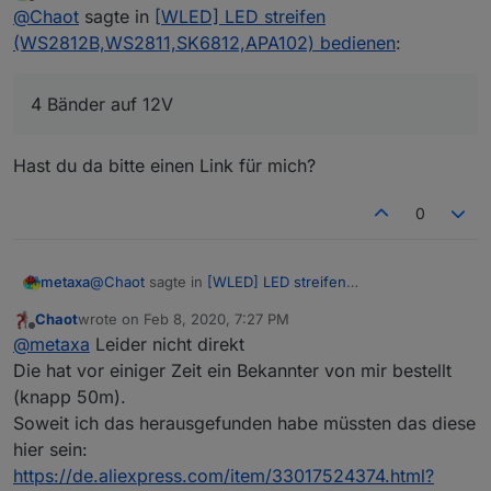
last edited by metaxa
Feb 8, 2020, 8:19 PM
Offline
@
Chaot
sagte in
[WLED] LED streifen
Insgesamt laufen 4 Bänder auf 12V mit jeweils 5 m.
Lediglich das Sync habe ich noch nicht hinbekommen.
Verwendet habe ich einen ESP32, zwei Wemos D1 und
Muss ich da was speziell beachten?
P.S. Frauchen ist momentan auch schon zufrieden. Ich
(WS2812B,WS2811,SK6812,APA102) bedienen
:
einen Wemos D1 mini.
habe einfach erst mal die Weboberfläche in VIS
Eben Resteverwertung
eingebunden. Damit kommt sie problemlos klar.
Die endgültige VIS werde ich erst nächste Woche mal
4 Bänder auf 12V
entwerfen.
Hast du da bitte einen Link für mich?
0
@
Chaot
sagte in
[WLED] LED streifen
metaxa
(WS2812B,WS2811,SK6812,APA102) bedienen
:
Chaot
wrote on
Feb 8, 2020, 7:27 PM
last edited by
Offline
4 Bänder auf 12V
@
metaxa
Leider nicht direkt
Die hat vor einiger Zeit ein Bekannter von mir bestellt
(knapp 50m).
Hast du da bitte einen Link für mich?
Soweit ich das herausgefunden habe müssten das diese
hier sein:
https://de.aliexpress.com/item/33017524374.html?