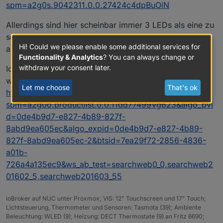
spm=a2g0s.9042311.0.0.27424c4dpBuOiN
Allerdings sind hier scheinbar immer 3 LEDs als eine zu
sehen. Also werden immer 3 LEDs gleichzeitig
Hi! Could we please enable some additional services for
angesteuert.
Functionality & Analytics
? You can always change or
withdraw your consent later.
Ich habe noch ein anderes Projekt in Planung. Dafür
würde ich dies hier verwenden:
Let me choose
That's ok
https://de.aliexpress.com/item/32682015405.html?
spm=a2g0o.productlist.0.0.11dd77499Vg623&algo_pvi
d=0de4b9d7-e827-4b89-827f-
8abd9ea605ec&algo_expid=0de4b9d7-e827-4b89-
827f-8abd9ea605ec-2&btsid=7ea29f72-2856-4836-
a01b-
726a4a135ec9&ws_ab_test=searchweb0_0,searchweb2
01602_5,searchweb201603_55
ioBroker auf NUC unter Proxmox; VIS: 12" Touchscreen und 17" Touch;
Lichtsteuerung, Thermometer und Sensoren: Tasmota (39); Ambiente
Beleuchtung: WLED (9); Heizung: DECT Thermostate (9) an Fritz 6690;