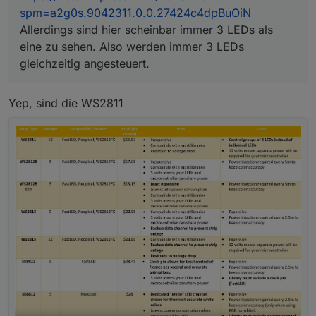
spm=a2g0s.9042311.0.0.27424c4dpBuOiN
a01b-
726a4a135ec9&ws_ab_test=searchweb0_0,searchweb20
Allerdings sind hier scheinbar immer 3 LEDs als
1602_5,searchweb201603_55
eine zu sehen. Also werden immer 3 LEDs
gleichzeitig angesteuert.
Yep, sind die WS2811