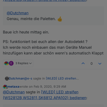
(WS2812B,WS2811,SK6812,APA102) bedienen
:
.....
was ist eigentlich sx id of the effect? Ich
@
Dutchman
im Log kommt dann immer diese meldung.
glaube das sollte effect speed heißen.
Genau, meinte die Paletten.
fixed v0.13
@
e-s
sagte in
[WLED] LED streifen
Baue ich heute mittag ein.
(WS2812B,WS2811,SK6812,APA102) bedienen
:
Kannst du das dropmenü für color auch noch
PS: funktioniert bei euch allen der Autodetekt ?
einpflegen?
Ich werde noch einbauen das man Geräte Manuel
wie meinse, Paletten kommen in 0.1.4. farbe = RGB
hinzufügen kann aber schön wenn's automatisch Klappt
werte
E
3 Replies
0
@
e-s
sagte in
[WLED] LED streifen
Dutchman
(WS2812B,WS2811,SK6812,APA102) bedienen
:
metaxa
wrote on
Feb 9, 2020, 9:29 AM
last edited by
Offline
@
Dutchman
@
Dutchman
sagte in
[WLED] LED streifen
Genau, meinte die Paletten.
(WS2812B,WS2811,SK6812,APA102) bedienen
:
Baue ich heute mittag ein.