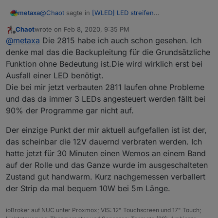
@
Chaot
sagte in
[WLED] LED streifen
metaxa
(WS2812B,WS2811,SK6812,APA102) bedienen
:
Chaot
wrote on
Feb 8, 2020, 9:35 PM
last edited by
Offline
Soweit ich das herausgefunden habe müssten
@
metaxa
Die 2815 habe ich auch schon gesehen. Ich
das diese hier sein:
denke mal das die Backupleitung für die Grundsätzliche
Yep, sind die WS2811
https://de.aliexpress.com/item/33017524374.html?
Funktion ohne Bedeutung ist.Die wird wirklich erst bei
spm=a2g0s.9042311.0.0.27424c4dpBuOiN
Ausfall einer LED benötigt.
@
Chaot
sagte in
[WLED] LED streifen
Allerdings sind hier scheinbar immer 3 LEDs als
(WS2812B,WS2811,SK6812,APA102) bedienen
:
eine zu sehen. Also werden immer 3 LEDs
Die bei mir jetzt verbauten 2811 laufen ohne Probleme
gleichzeitig angesteuert.
und das da immer 3 LEDs angesteuert werden fällt bei
Ich habe noch ein anderes Projekt in Planung.
90% der Programme gar nicht auf.
Dafür würde ich dies hier verwenden:
Ja, die habe ich eh auch zum Testen da, wenn auch
https://de.aliexpress.com/item/32682015405.html
von einem anderen Verkäufer. Sind halt wieder mit 5V.
Der einzige Punkt der mir aktuell aufgefallen ist ist der,
?
Ich hätte lieber gerne 12V Versorgung, wegen der An-
Danke und LG, mxa
spm=a2g0o.productlist.0.0.11dd77499Vg623&algo_
das scheinbar die 12V dauernd verbraten werden. Ich
& Einspeisung und Leitungsdurchmesser. Die WS2815
pvid=0de4b9d7-e827-4b89-827f-
hatte jetzt für 30 Minuten einen Wemos an einem Band
würden es können
WS2815 bei Ali
. Die haben diese
8abd9ea605ec&algo_expid=0de4b9d7-e827-
auf der Rolle und das Ganze wurde im ausgeschalteten
Backup Signalleitung, mit der ich nicht wüßte auf
4b89-827f-8abd9ea605ec-2&btsid=7ea29f72-
welchen PIN, bzw. welche Bin Datei zum Flashen dann
2856-4836-a01b-
Zustand gut handwarm. Kurz nachgemessen verballert
die richtige ist.
726a4a135ec9&ws_ab_test=searchweb0_0,search
der Strip da mal bequem 10W bei 5m Länge.
web201602_5,searchweb201603_55
ioBroker auf NUC unter Proxmox; VIS: 12" Touchscreen und 17" Touch;