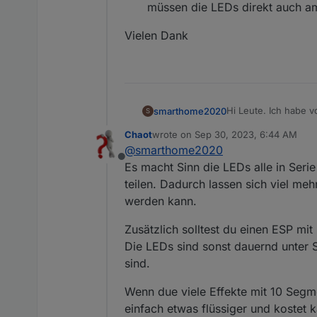
müssen die LEDs direkt auch am
Vielen Dank
Hi Leute. Ich habe 
smarthome2020
S
eingesetzt werden. N
Chaot
wrote on
Sep 30, 2023, 6:44 AM
Streifen zu je 90 L
kann ich überh
last edited by
@
smarthome2020
dass bei vielen Effe
Vielen Dank
kann ich die S
Offline
sehen sind, zu beid
müssen die LED
Es macht Sinn die LEDs alle in Ser
teilen. Dadurch lassen sich viel me
werden kann.
Zusätzlich solltest du einen ESP mi
Die LEDs sind sonst dauernd unter
sind.
Wenn due viele Effekte mit 10 Segm
einfach etwas flüssiger und kostet