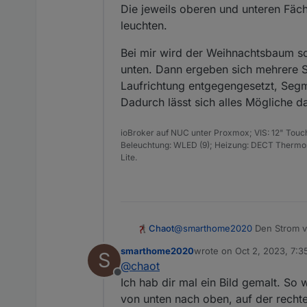
Die jeweils oberen und unteren Fäc
leuchten.
Bei mir wird der Weihnachtsbaum so 
unten. Dann ergeben sich mehrere 
Laufrichtung entgegengesetzt, Seg
Dadurch lässt sich alles Mögliche d
ioBroker auf NUC unter Proxmox; VIS: 12" Touc
Beleuchtung: WLED (9); Heizung: DECT Thermost
Lite.
@
smarthome2020
Den Strom vo
Chaot
direkt vom Netzteil kommen. Abe
smarthome2020
wrote on
Oct 2, 2023, 7:
S
Streifen auch wirklich abzusch
Wenn du beispielsweise einen
last edited by
@
chaot
nur ein paar Stunden laufen.
Segment 2 feste Farbe, Segme
Offline
Bei deinen 10 Fächern lässt sic
Ich hab dir mal ein Bild gemalt. So 
Jedes Fach links und rechts s
von unten nach oben, auf der recht
Die einzelnen Segmente mache