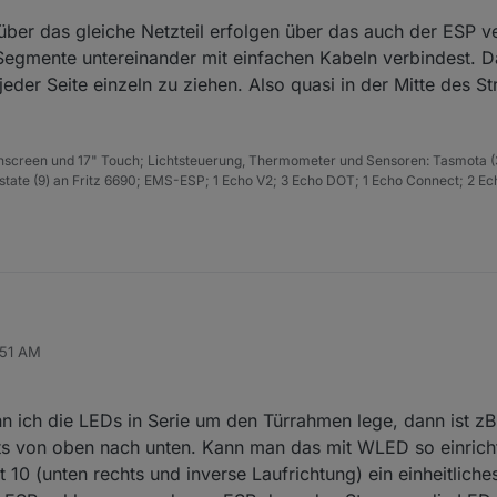
ber das gleiche Netzteil erfolgen über das auch der ESP ve
 Segmente untereinander mit einfachen Kabeln verbindest. D
der Seite einzeln zu ziehen. Also quasi in der Mitte des S
hscreen und 17" Touch; Lichtsteuerung, Thermometer und Sensoren: Tasmota (
ate (9) an Fritz 6690; EMS-ESP; 1 Echo V2; 3 Echo DOT; 1 Echo Connect; 2 Ec
 Serie anzuklemmen und dann die jeweils 5 Fächer im Controller in 10 Se
:51 AM
 Effekte erzeugen, weil jedes Fach dann per Software einzeln angesteu
SP mit Relais verwenden, damit der Strom beim Abschalten komplett getre
 und verbrauchen Strom und werden dann auch warm wenn sie aus sin
 Segmenten ansteuern willst würde ich einen ESP32 empfehlen. Der funkt
n ich die LEDs in Serie um den Türrahmen lege, dann ist zB
um mehr.
nn über das gleiche Netzteil erfolgen über das auch der ESP versorgt 
ts von oben nach unten. Kann man das mit WLED so einrich
elnen Segmente untereinander mit einfachen Kabeln verbindest. Da würd
10 (unten rechts und inverse Laufrichtung) ein einheitliches
 einzeln zu ziehen. Also quasi in der Mitte des Strangs nochmals einzu