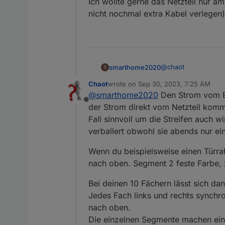
Ich wollte gerne das Netzteil nur 
nicht nochmal extra Kabel verlegen)
@
chaot
smarthome2020
S
Chaot
wrote on
Sep 30, 2023, 7:25 AM
Vielen Dank für dein
last edited by
@
smarthome2020
Den Strom vom ESP
links von unten nac
Offline
(unten links) zusamm
der Strom direkt vom Netzteil komm
?
Fall sinnvoll um die Streifen auch 
Ich wollte gerne da
verballert obwohl sie abends nur ei
nicht nochmal extra 
Wenn du beispielsweise einen Türr
nach oben. Segment 2 feste Farbe,
Bei deinen 10 Fächern lässt sich dan
Jedes Fach links und rechts synchr
nach oben.
Die einzelnen Segmente machen ein