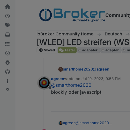
Skip to content
Communit
ioBroker Community Home
Deutsch
[WLED] LED streifen (W
Moved
Tester
adapater
adapter
n
smarthome2020
@
agreen
S
über ein Blockly?
agreen
wrote on
Jul 19, 2023, 9:53 PM
last edited by
@
smarthome2020
Offline
blockly oder javascript
agreen
@
smarthome2020
blockly oder javascript