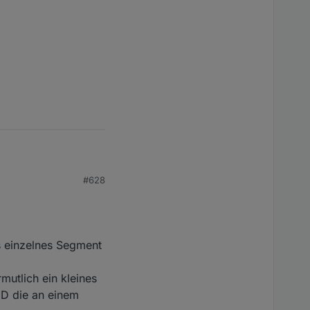
der LED-Streifen halt
#628
ch das so einstellen,
ill es nicht anbringen
ls einzelnes Segment
mutlich ein kleines
ED die an einem