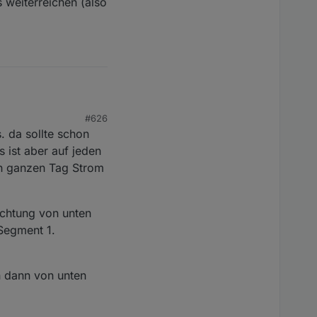
weiterreichen (also
#626
 zB die Laufrichtung
. da sollte schon
ichten , das Segment 1
ches Lichtmuster zeigt
 ist aber auf jeden
den ganzen Tag Strom
Ds weiterreichen (also
chtung von unten
Segment 1.
n dann von unten