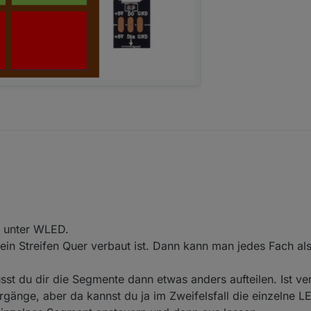
ild gemalt. So wollte ich das ganze einbauen. Auf der linken Seite läuft 
, auf der rechten Seite dagegen von oben nach unten. Per WLED kann i
nen Ebenen des Schranken in der gleichen Farbe leuchten lassen kann? W
, dass es so nicht geht.
r unter WLED.
 ein Streifen Quer verbaut ist. Dann kann man jedes Fach a
st du dir die Segmente dann etwas anders aufteilen. Ist ver
änge, aber da kannst du ja im Zweifelsfall die einzelne L