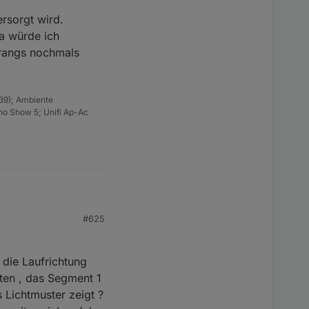
rsorgt wird.
a würde ich
trangs nochmals
39); Ambiente
ho Show 5; Unifi Ap-Ac
gmente zu teilen.
#625
ert werden kann.
nnt wird. Die LEDs sind
d.
ioniert dann einfach
 die Laufrichtung
wird.
ten , das Segment 1
e ich empfehlen die
 Lichtmuster zeigt ?
speisen.