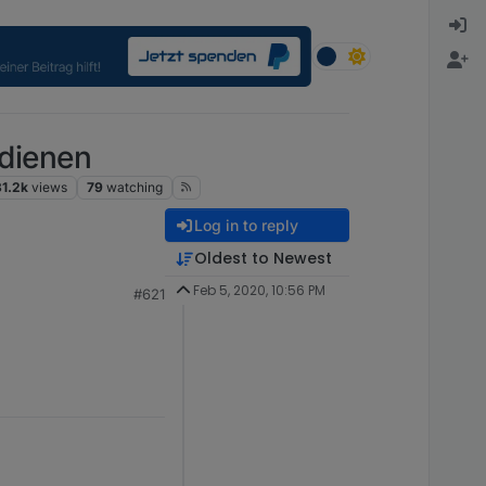
dienen
1.2k
views
79
watching
Log in to reply
Oldest to Newest
Feb 5, 2020, 10:56 PM
#621