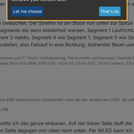
her machen Farbwechsel, während die restlichen Fächer in 
Let me choose
That's ok
beleuchtet. Der Streifen ist am Stück von unten zur Spitz
Segmente die dann wiederholt werden. Segment 1 Laufricht
ment 3 inaktiv, Segment 4 wie Segment 1, Segment 5 wie S
arstellen, also Fablauf in eine Richtung, drehender Baum us
hscreen und 17" Touch; Lichtsteuerung, Thermometer und Sensoren: Tasmota (
ate (9) an Fritz 6690; EMS-ESP; 1 Echo V2; 3 Echo DOT; 1 Echo Connect; 2 Ec
m ESP weiterreichen funktioniert nicht bei der Anzahl der LEDs. da sol
r du kannst ja direkt vor dem ESP abzweigen. Relais ist aber auf jeden 
35 PM
alten. Gerade bei Dekolichtern wird sonst den ganzen Tag Strom verball
 Türrahmen hast kannst du 3 Segmente machen. Segment 1 Laufrichtun
nt 3 Laufrichtung von unten nach oben synchron zu Segment 1.
h dann beispielsweise realisieren:
wollte ich das ganze einbauen. Auf der linken Seite läuft der
ynchron in der gleichen Farbe und die Farben der Fächer wandern dann
en Seite dagegen von oben nach unten. Per WLED kann ich d
n einen Farbwechsel von aussen nach innen.