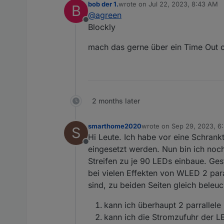
bob der 1.
wrote on
Jul 22, 2023, 8:43 AM
B
last edited by
@
agreen
Offline
Blockly
mach das gerne über ein Time Out o
2 months later
smarthome2020
wrote on
Sep 29, 2023, 6
S
last edited by
Hi Leute. Ich habe vor eine Schran
Offline
eingesetzt werden. Nun bin ich noch
Streifen zu je 90 LEDs einbaue. Ges
bei vielen Effekten von WLED 2 paral
sind, zu beiden Seiten gleich beleu
kann ich überhaupt 2 parrallel
kann ich die Stromzufuhr der L