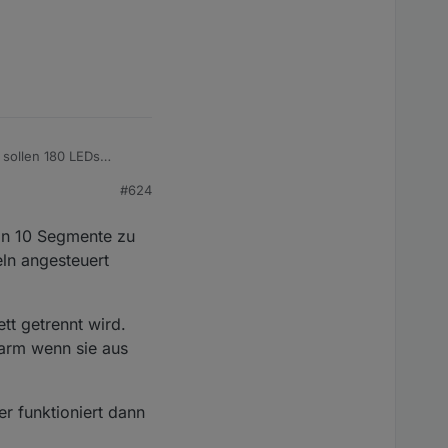
 sollen 180 LEDs
 oder innocent 2
#624
s geht . Ich denke,
 durch die Glastür zu
bereitstellen? Oder
 in 10 Segmente zu
eln angesteuert
tt getrennt wird.
arm wenn sie aus
r funktioniert dann