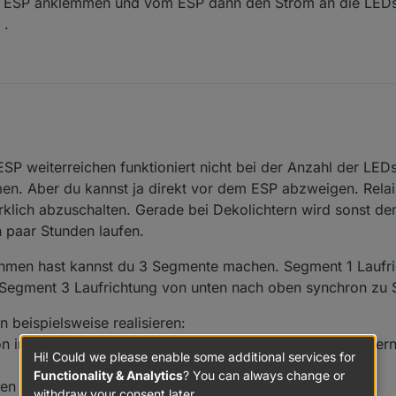
am ESP anklemmen und vom ESP dann den Strom an die LEDs 
 .
e Antwort . Wenn ich die LEDs in Serie um den Türrahmen lege, dann ist
 weiterreichen funktioniert nicht bei der Anzahl der LEDs
h oben und rechts von oben nach unten. Kann man das mit WLED so einr
en mit Segment 10 (unten rechts und inverse Laufrichtung) ein einheitli
en. Aber du kannst ja direkt vor dem ESP abzweigen. Relais
wirklich abzuschalten. Gerade bei Dekolichtern wird sonst 
s Netzteil nur am ESP anklemmen und vom ESP dann den Strom an die LE
n paar Stunden laufen.
Kabel verlegen) .
ahmen hast kannst du 3 Segmente machen. Segment 1 Laufri
 Segment 3 Laufrichtung von unten nach oben synchron zu 
n beispielsweise realisieren:
on in der gleichen Farbe und die Farben der Fächer wander
Hi! Could we please enable some additional services for
Functionality & Analytics
? You can always change or
en Farbwechsel von aussen nach innen.
withdraw your consent later.