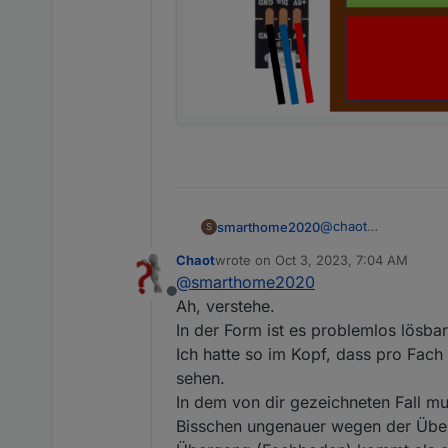
@
chaot
smarthome2020
S
Ich hab dir mal ein B
Chaot
wrote on
Oct 3, 2023, 7:04 AM
von unten nach oben
last edited by
@
smarthome2020
dass ich die einzel
Offline
und dann feststellen
Ah, verstehe.
In der Form ist es problemlos lösba
Ich hatte so im Kopf, dass pro Fach
sehen.
In dem von dir gezeichneten Fall mus
Bisschen ungenauer wegen der Überg