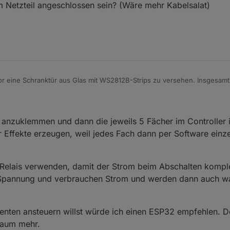
 Netzteil angeschlossen sein? (Wäre mehr Kabelsalat)
vor eine Schranktür aus Glas mit WS2812B-Strips zu versehen. Insgesamt
un bin ich noch unschlüssig , ob ich die LEDs in Serie anschließen soll
EDs einbaue. Gesteuert werden sollen diese über einen ESP8266, wenn e
aupt 2 parrallele Streifen über einen ESP8266 ansteuern?
kten von WLED 2 parallele Streifen schöner sind, da so die 5 Fächer, die
tromzufuhr der LEDs dann über den ESP8266 über ein externes Netzteil 
en Seiten gleich beleuchtet werden.
s direkt auch am Netzteil angeschlossen sein? (Wäre mehr Kabelsalat)
ie anzuklemmen und dann die jeweils 5 Fächer im Controller
hr Effekte erzeugen, weil jedes Fach dann per Software einz
t Relais verwenden, damit der Strom beim Abschalten komple
 Spannung und verbrauchen Strom und werden dann auch w
enten ansteuern willst würde ich einen ESP32 empfehlen. De
 kaum mehr.