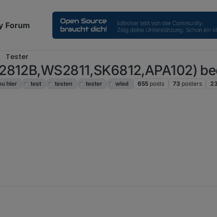
y Forum
Tester
S2812B,WS2811,SK6812,APA102) be
eu hier
test
testen
tester
wled
655
posts
73
posters
23