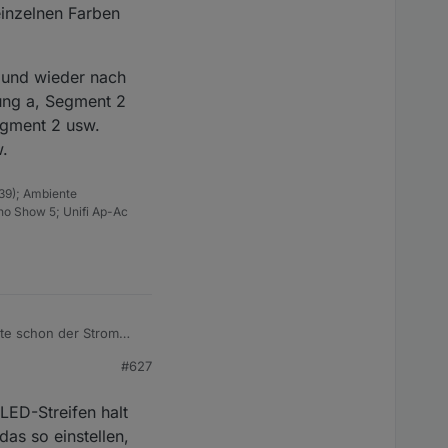
einzelnen Farben
e und wieder nach
ung a, Segment 2
egment 2 usw.
w.
39); Ambiente
ho Show 5; Unifi Ap-Ac
lte schon der Strom
Fall sinnvoll um die
#627
ert obwohl sie abends
g von unten nach oben.
 LED-Streifen halt
 von unten nach oben.
as so einstellen,