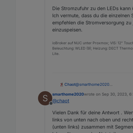
Die Stromzufuhr zu den LEDs kann ü
Ich vermute, dass du die einzelnen
empfehlen die Stromversorgung zu je
einzuspeisen.
ioBroker auf NUC unter Proxmox; VIS: 12" Touc
Beleuchtung: WLED (9); Heizung: DECT Thermost
Lite.
@
smarthome2020
Chaot
Es macht Sinn die LEDs alle in
smarthome2020
wrote on
Sep 30, 2023, 6
S
Dadurch lassen sich viel mehr
Zusätzlich solltest du einen E
last edited by
@
chaot
sonst dauernd unter Spannung
Offline
Wenn due viele Effekte mit 10
Vielen Dank für deine Antwort . Wen
etwas flüssiger und kostet ka
Die Stromzufuhr zu den LEDs ka
links von unten nach oben und rech
Ich vermute, dass du die einz
(unten links) zusammen mit Segment 
Stromversorgung zu jeder Seite