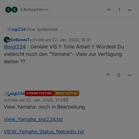
VIEW_JAMAHA_RX-V481_sigi234.txt
S
K
2 Antworten
1
View Spritpreise:
sigi234
SirBenniT
schrieb am
22. Jan. 2020, 15:31
S
View_Sprit.txt
zuletzt editiert von
Offline
@
sigi234
: Geniale VIS !! Tolle Arbeit !! Würdest Du
vielleicht noch den "Yamaha"- View zur Verfügung
stellen ??
0
sigi234
FORUM TESTING
MOST ACTIVE
Online
schrieb am
22. Jan. 2020, 17:31
zuletzt editiert von sigi234
View Yamaha: noch in Bearbeitung
View_Yamaha_sigi234.txt
VIEW_Yamaha_Status_Netradio.txt