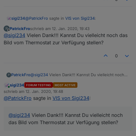
@
PatrickFro
sagte in
VIS von Sigi234
:
sigi234
PatrickFro
schrieb am
12. Jan. 2020, 19:43
P
zuletzt editiert von
Offline
@
sigi234
Vielen Dank!!! Kannst Du vielleicht noch das
@
sigi234
Würdest Du den Heizungs-View zur
Verfügung stellen? Sehe ich richtig, dass sogar
Bild vom Thermostat zur Verfügung stellen?
VIEW_Heizung_1.txt
die korrekte Temperatur auf dem Abbild des
Thermostates angezeigt wird?
0
Sehe ich richtig, dass sogar die korrekte
Nur zur Info: Bei dem View fehlt bei "Manuell" ein
Temperatur auf dem Abbild des Thermostates
"l".
Ja, kannst du einstellen.
angezeigt wird?
VIEW_LGTV_sigi234.txt
PatrickFro
@
sigi234
Vielen Dank!!! Kannst Du vielleicht noch
P
das Bild vom Thermostat zur Verfügung stellen?
sigi234
FORUM TESTING
MOST ACTIVE
Online
schrieb am
12. Jan. 2020, 19:48
zuletzt editiert von
@
PatrickFro
sagte in
VIS von Sigi234
:
@
sigi234
Vielen Dank!!! Kannst Du vielleicht noch
das Bild vom Thermostat zur Verfügung stellen?