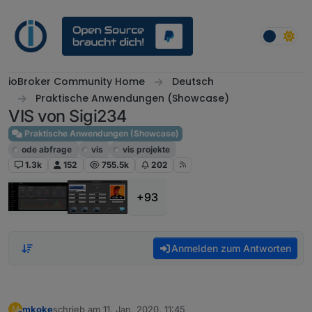
Weiter zum Inhalt
ioBroker Community Home
Deutsch
Praktische Anwendungen (Showcase)
VIS von Sigi234
Praktische Anwendungen (Showcase)
ode abfrage
vis
vis projekte
1.3k
152
755.5k
202
+93
Anmelden zum Antworten
mkoke
schrieb am
11. Jan. 2020, 11:45
M