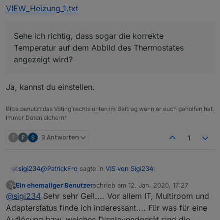
VIEW_Heizung_1.txt
Sehe ich richtig, dass sogar die korrekte
Temperatur auf dem Abbild des Thermostates
angezeigt wird?
VIEW_IT_sigi234.txt
Ja, kannst du einstellen.
Bitte benutzt das Voting rechts unten im Beitrag wenn er euch geholfen hat.
Immer Daten sichern!
?
P
3 Antworten
1
@
PatrickFro
sagte in
VIS von Sigi234
:
sigi234
VIEW_Alexa_Show5_sigi234.txt
Ein ehemaliger Benutzer
schrieb am
12. Jan. 2020, 17:27
?
zuletzt editiert von
Offline
@
sigi234
Sehr sehr Geil.... Vor allem IT, Multiroom und
@
sigi234
Würdest Du den Heizungs-View zur
Verfügung stellen? Sehe ich richtig, dass sogar
Adapterstatus finde ich inderessant.... Für was für eine
VIEW_Heizung_1.txt
die korrekte Temperatur auf dem Abbild des
Auflösung bzw. welches Displayendgerät sind die