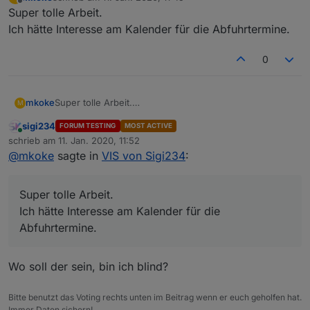
zuletzt editiert von
Offline
Super tolle Arbeit.
Ich hätte Interesse am Kalender für die Abfuhrtermine.
0
mkoke
Super tolle Arbeit.
M
Ich hätte Interesse am Kalender für die Abfuhrtermine.
sigi234
FORUM TESTING
MOST ACTIVE
Online
schrieb am
11. Jan. 2020, 11:52
zuletzt editiert von
@
mkoke
sagte in
VIS von Sigi234
:
Super tolle Arbeit.
Ich hätte Interesse am Kalender für die
Abfuhrtermine.
Wo soll der sein, bin ich blind?
Bitte benutzt das Voting rechts unten im Beitrag wenn er euch geholfen hat.
Immer Daten sichern!