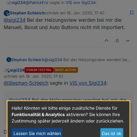
@
PatrickFro
sagte in
VIS von Sigi234
:
sigi234
VIEW_Alexa_Volume_sigi234.txt
Stephan Schleich
schrieb am
18. Jan. 2020, 17:40
zuletzt editiert von
Offline
@
sigi234
Würdest Du den Heizungs-View zur
@
sigi234
Bei der Heizungsview werden bei mir die
Verfügung stellen? Sehe ich richtig, dass sogar
Manuell, Boost und Auto Buttons nicht mit importiert.
VIEW_Heizung_1.txt
die korrekte Temperatur auf dem Abbild des
Thermostates angezeigt wird?
0
Sehe ich richtig, dass sogar die korrekte
Nur zur Info: Bei dem View fehlt bei "Manuell" ein
Temperatur auf dem Abbild des Thermostates
"l".
Ja, kannst du einstellen.
angezeigt wird?
Stephan Schleich
@
sigi234
Bei der Heizungsview werden bei
mir die Manuell, Boost und Auto Buttons
sigi234
FORUM TESTING
MOST ACTIVE
nicht mit importiert.
Online
schrieb am
18. Jan. 2020, 17:42
zuletzt editiert von
@
Stephan-Schleich
sagte in
VIS von Sigi234
:
@
sigi234
Bei der Heizungsview werden bei mir die
Manuell, Boost und Auto Buttons nicht mit
Hallo! Könnten wir bitte einige zusätzliche Dienste für
Funktionalität & Analytics
aktivieren? Sie können Ihre
importiert.
Zustimmung später jederzeit ändern oder zurückziehen.
Du brauchst dazu:
Lassen Sie mich wählen
Das ist ok