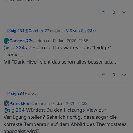
0
@
Carsten_77
sagte in
VIS von Sigi234
:
sigi234
Carsten_77
schrieb am
11. Jan. 2020, 12:55
zuletzt editiert von
Offline
variieren...bei dem *.vis mit den Echos ist der
@
sigi234
Ja - genau. Das war es...das "leidige"
ziemlich breit - bei dem Post für Gonzo0815 ist er
Thema...
Bitte genauer definieren, bzw. Screenshot. Verstehe
hingegen schmal...bei mir sind diese immer
Mit "Dark-Hive" sieht das schon alles besser aus...
nicht was du meinst. Die Winamp-Skin sind abhängig
ziemlich "fett"...
von dem Thema was du eingestellt hast.
0
Hallo,
sigi234
hier stelle ich euch meine aktuellen Vis und Projekte
PatrickFro
schrieb am
12. Jan. 2020, 15:23
P
vor. Aber auch Widgets sind dabei.
LG Sigi
zuletzt editiert von
Offline
@
sigi234
Würdest Du den Heizungs-View zur
Sind teilweise noch in Bearbeitung und sehr Komplex!
Ich werde schön kleinweise unter dem Bild die View
Hinweis:
Verfügung stellen? Sehe ich richtig, dass sogar die
oder das Widget anhängen.
korrekte Temperatur auf dem Abbild des Thermostates
Stelle alles ohne jede Verantwortung an Privat zur
angezeigt wird?