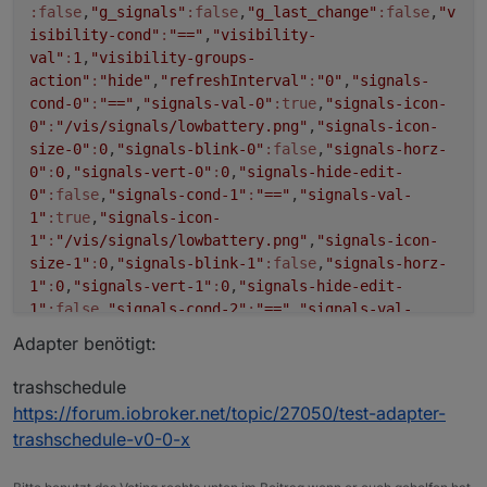
:false
,
"g_signals"
:false
,
"g_last_change"
:false
,
"v
isibility-cond"
:
"=="
,
"visibility-
val"
:
1
,
"visibility-groups-
action"
:
"hide"
,
"refreshInterval"
:
"0"
,
"signals-
cond-0"
:
"=="
,
"signals-val-0"
:true
,
"signals-icon-
0"
:
"/vis/signals/lowbattery.png"
,
"signals-icon-
size-0"
:
0
,
"signals-blink-0"
:false
,
"signals-horz-
0"
:
0
,
"signals-vert-0"
:
0
,
"signals-hide-edit-
0"
:false
,
"signals-cond-1"
:
"=="
,
"signals-val-
1"
:true
,
"signals-icon-
1"
:
"/vis/signals/lowbattery.png"
,
"signals-icon-
size-1"
:
0
,
"signals-blink-1"
:false
,
"signals-horz-
1"
:
0
,
"signals-vert-1"
:
0
,
"signals-hide-edit-
1"
:false
,
"signals-cond-2"
:
"=="
,
"signals-val-
2"
:true
,
"signals-icon-
Adapter benötigt:
2"
:
"/vis/signals/lowbattery.png"
,
"signals-icon-
size-2"
:
0
,
"signals-blink-2"
:false
,
"signals-horz-
trashschedule
2"
:
0
,
"signals-vert-2"
:
0
,
"signals-hide-edit-
https://forum.iobroker.net/topic/27050/test-adapter-
View_BackItup_sigi234.txt
2"
:false
,
"lc-type"
:
"last-change"
,
"lc-is-
trashschedule-v0-0-x
https://forum.iobroker.net/topic/39522/test-adapter-
interval"
:true
,
"lc-is-moment"
:false
,
"lc-
material-design-widgets-v0-4-x
format"
:
""
,
"lc-position-vert"
:
"top"
,
"lc-position-