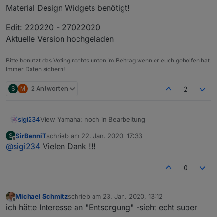
Material Design Widgets benötigt!
Edit: 220220 - 27022020
Aktuelle Version hochgeladen
Bitte benutzt das Voting rechts unten im Beitrag wenn er euch geholfen hat.
Immer Daten sichern!
S
M
2 Antworten
2
View Yamaha: noch in Bearbeitung
sigi234
View_web_speedy_Sigi234.txt
SirBenniT
schrieb am
22. Jan. 2020, 17:33
S
View_Yamaha_sigi234.txt
zuletzt editiert von
Offline
@
sigi234
Vielen Dank !!!
VIEW_Yamaha_Status_Netradio.txt
0
Material Design Widgets benötigt!
Edit: 220220 - 27022020
Michael Schmitz
schrieb am
23. Jan. 2020, 13:12
zuletzt editiert von
Aktuelle Version hochgeladen
Offline
ich hätte Interesse an "Entsorgung" -sieht echt super