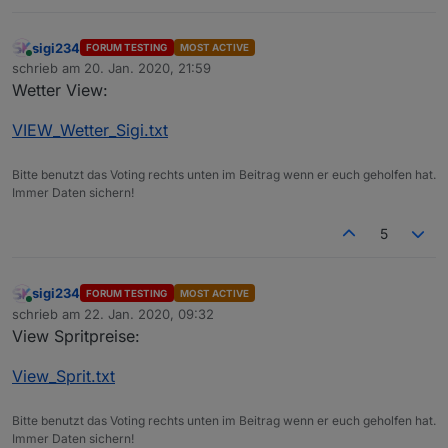
sigi234
FORUM TESTING
MOST ACTIVE
Online
schrieb am
20. Jan. 2020, 21:59
zuletzt editiert von
Wetter View:
VIEW_Wetter_Sigi.txt
Bitte benutzt das Voting rechts unten im Beitrag wenn er euch geholfen hat.
Immer Daten sichern!
5
sigi234
FORUM TESTING
MOST ACTIVE
Online
schrieb am
22. Jan. 2020, 09:32
zuletzt editiert von
View Spritpreise:
View_Sprit.txt
Bitte benutzt das Voting rechts unten im Beitrag wenn er euch geholfen hat.
Immer Daten sichern!