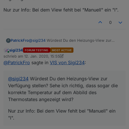
Verfügung.
Runterladen:
Nur zur Info: Bei dem View fehlt bei "Manuell" ein "l".
Rechtsklick auf Link --> speichern unter --> mit
vernünftigem Editor öffnen (zB Notepad++)
0
Für das Inventwo Design sind 2 Adapter nötig:
ioBroker.vis-icontwo
@
sigi234
Würdest Du den Heizungs-View zur
PatrickFro
P
ioBroker.vis-inventwo
Verfügung stellen? Sehe ich richtig, dass sogar die
sigi234
FORUM TESTING
MOST ACTIVE
korrekte Temperatur auf dem Abbild des
Nur zur Info: Bei dem View fehlt bei "Manuell" ein
Online
schrieb am
12. Jan. 2020, 15:55
Thermostates angezeigt wird?
"l".
zuletzt editiert von Negalein
1. Dez. 2020, 18:43
Wenn mal was nicht funktioniert:
@
PatrickFro
sagte in
VIS von Sigi234
:
• Die entsprechenden Adapter/Widgets/Icons sind
nicht installiert
@
sigi234
Würdest Du den Heizungs-View zur
• Datenpunkt nicht gesetzt oder falsch
Verfügung stellen? Sehe ich richtig, dass sogar die
• Bindings werden erst in der Runtime sichtbar
VIEW IT
korrekte Temperatur auf dem Abbild des
• Z-Index verstellt
• Leerzeichen/Sonderzeichen im View/Projekt Name
Thermostates angezeigt wird?
• Skripte nicht installiert
• Häufig hilft ein Neustart des Systems
Nur zur Info: Bei dem View fehlt bei "Manuell" ein
• Einen Browser refresh machen
"l".
• Auf der Console mal : iobroker stop vis - iobroker
upload vis - iobroker start vis