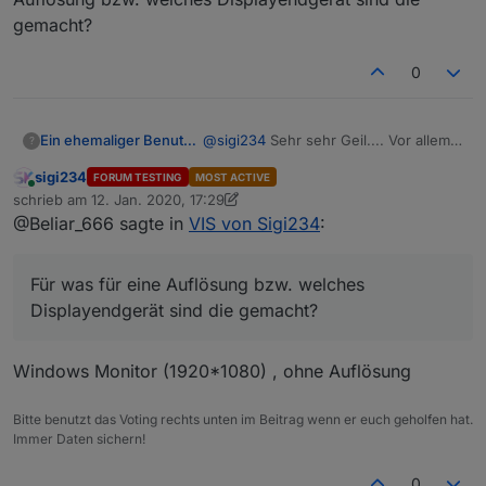
Thermostates angezeigt wird?
gemacht?
Sehe ich richtig, dass sogar die korrekte
Nur zur Info: Bei dem View fehlt bei "Manuell" ein
Temperatur auf dem Abbild des Thermostates
"l".
0
Ja, kannst du einstellen.
angezeigt wird?
Ein ehemaliger Benutzer
@
sigi234
Sehr sehr Geil.... Vor allem
?
IT, Multiroom und Adapterstatus finde
VIEW_Alexa_Multiroom_sigi234.txt
sigi234
FORUM TESTING
MOST ACTIVE
ich inderessant.... Für was für eine
Online
schrieb am
12. Jan. 2020, 17:29
Auflösung bzw. welches
zuletzt editiert von sigi234
1. Dez. 2020, 18:31
@Beliar_666 sagte in
VIS von Sigi234
:
Displayendgerät sind die gemacht?
Für was für eine Auflösung bzw. welches
Displayendgerät sind die gemacht?
Windows Monitor (1920*1080) , ohne Auflösung
Bitte benutzt das Voting rechts unten im Beitrag wenn er euch geholfen hat.
Immer Daten sichern!
VIEW_Wetter_sigi234.txt
0