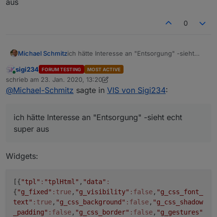
aus
0
Michael Schmitz
ich hätte Interesse an "Entsorgung" -sieht
echt super aus
sigi234
FORUM TESTING
MOST ACTIVE
Online
schrieb am
23. Jan. 2020, 13:20
zuletzt editiert von sigi234
@
Michael-Schmitz
sagte in
VIS von Sigi234
:
ich hätte Interesse an "Entsorgung" -sieht echt
super aus
Widgets:
[{
"tpl"
:
"tplHtml"
,
"data"
:
{
"g_fixed"
:true
,
"g_visibility"
:false
,
"g_css_font_
text"
:true
,
"g_css_background"
:false
,
"g_css_shadow
VIEW BROTHER 9332_neu.txt
_padding"
:false
,
"g_css_border"
:false
,
"g_gestures"