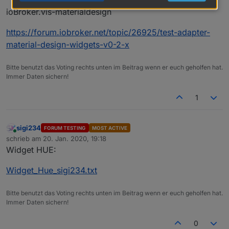
ioBroker.vis-materialdesign
https://forum.iobroker.net/topic/26925/test-adapter-
VIEW_Heizung_1_sigi234.txt
material-design-widgets-v0-2-x
Bitte benutzt das Voting rechts unten im Beitrag wenn er euch geholfen hat.
Immer Daten sichern!
1
sigi234
FORUM TESTING
MOST ACTIVE
Online
schrieb am
20. Jan. 2020, 19:18
zuletzt editiert von
Widget HUE:
Widget_Hue_sigi234.txt
View_Hue_Sigi234.txt
Bitte benutzt das Voting rechts unten im Beitrag wenn er euch geholfen hat.
Immer Daten sichern!
0