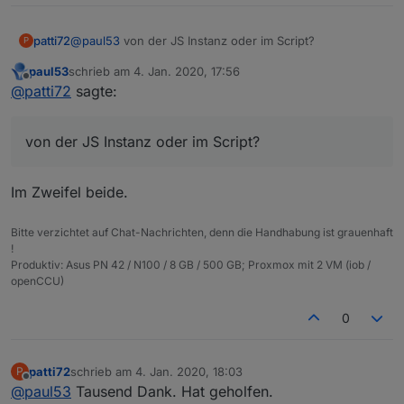
patti72
@
paul53
von der JS Instanz oder im Script?
P
paul53
schrieb am
4. Jan. 2020, 17:56
zuletzt editiert von
Offline
@
patti72
sagte:
von der JS Instanz oder im Script?
Im Zweifel beide.
Bitte verzichtet auf Chat-Nachrichten, denn die Handhabung ist grauenhaft
!
Produktiv: Asus PN 42 / N100 / 8 GB / 500 GB; Proxmox mit 2 VM (iob /
openCCU)
0
patti72
schrieb am
4. Jan. 2020, 18:03
P
zuletzt editiert von
Offline
@
paul53
Tausend Dank. Hat geholfen.