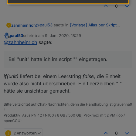
0
@
paul53
sagte in
[Vorlage] Alias per Skript
zahnheinrich
Z
erzeugen
:
paul53
schrieb am
9. Jan. 2020, 18:29
Danke!
zuletzt editiert von
Offline
"read": "!val"
@
zahnheinrich
sagte:
funktioniert.
Bei "unit" hatte ich im script "" eingetragen.
Bei "unit" hatte ich im script "" eingetragen. Das
führte aber nicht zur gewünschten
if(unit)
liefert bei einem Leerstring
false
, die Einheit
Unterdrückung jeglicher Einheit im Alias.
Vielen Dank für deine Mühe, hatte stundenlang
wurde also nicht überschrieben. Ein Leerzeichen " "
Muss ich das dann immer händisch löschen,
alle Konbinationen ohne Erfolg durchprobiert!
hätte sie unsichtbar gemacht.
oder?
Bitte verzichtet auf Chat-Nachrichten, denn die Handhabung ist grauenhaft
!
Produktiv: Asus PN 42 / N100 / 8 GB / 500 GB; Proxmox mit 2 VM (iob /
openCCU)
Z
2 Antworten
0