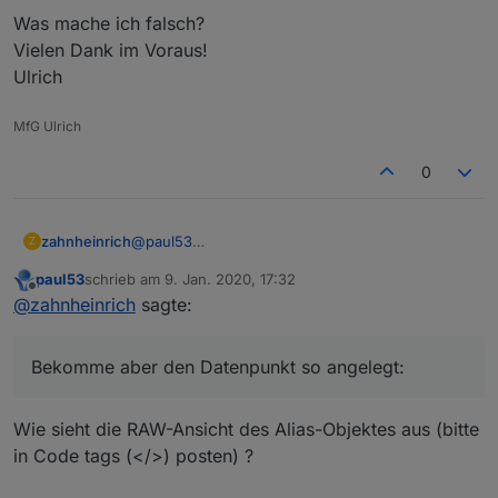
Was mache ich falsch?
Vielen Dank im Voraus!
Ulrich
MfG Ulrich
0
@
paul53
zahnheinrich
Z
Ich möchte für meine Xiaomi Bewegungsmelder
paul53
schrieb am
9. Jan. 2020, 17:32
einen alias Datenpunkt erstellen.
zuletzt editiert von
Spoiler
Offline
@
zahnheinrich
sagte:
Im Xiaomi ist der Datenpunkt vom Typ number
und zeigt die verstrichene Zeit in Sekunden seit
der letzten Auslösung an:
Der alias Datenpunkt soll ein boolean sein, der
Spoiler
Bekomme aber den Datenpunkt so angelegt:
bei (Xiaomi = 0) true und sonst (Xiaomi > 0) false
ist.
Dein Skript am Fredanfang habe ich so
Bekomme aber den Datenpunkt so angelegt:
Wie sieht die RAW-Ansicht des Alias-Objektes aus (bitte
angepasst:
Was mache ich falsch?
in Code tags (</>) posten) ?
Vielen Dank im Voraus!
Ulrich