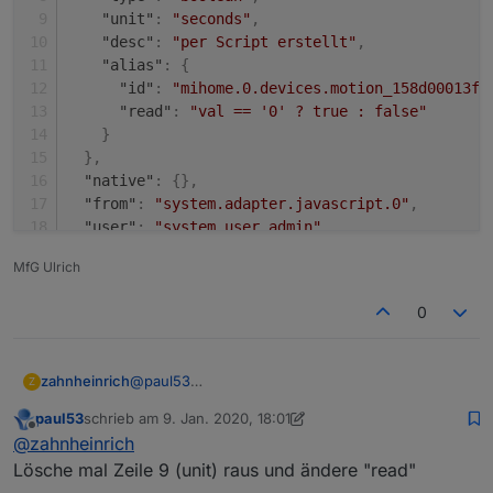
"unit"
:
"seconds"
,
"desc"
:
"per Script erstellt"
,
"alias"
:
{
"id"
:
"mihome.0.devices.motion_158d00013f7
"read"
:
"val == '0' ? true : false"
}
}
,
"native"
:
{
}
,
"from"
:
"system.adapter.javascript.0"
,
"user"
:
"system.user.admin"
,
"ts"
:
1578589323783
,
MfG Ulrich
"_id"
:
"alias.0.BWM.Raeumchen.MOTION"
,
"acl"
:
{
0
"object"
:
1636
,
"state"
:
1636
,
"owner"
:
"system.user.admin"
,
@
paul53
zahnheinrich
Z
"ownerGroup"
:
"system.group.administrator"
Bitteschön:
}
paul53
schrieb am
9. Jan. 2020, 18:01
{

zuletzt editiert von paul53
1. Sept. 2020, 19:09
Offline
}
@
zahnheinrich
  "type": "state",

  "common": {

Lösche mal Zeile 9 (unit) raus und ändere "read"
    "name": "BWM Räumchen",
