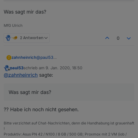
Was sagt mir das?
MfG Ulrich
2 Antworten
0
@
paul53
zahnheinrich
Z
Kurioserweise bekomme ich ab jetzt bei einem
paul53
schrieb am
9. Jan. 2020, 18:50
neuen Datenpunkt ein Infosymbol :
zuletzt editiert von
Offline
@
zahnheinrich
sagte:
Was sagt mir das?
Was sagt mir das?
?? Habe ich noch nicht gesehen.
Bitte verzichtet auf Chat-Nachrichten, denn die Handhabung ist grauenhaft
!
Produktiv: Asus PN 42 / N100 / 8 GB / 500 GB; Proxmox mit 2 VM (iob /