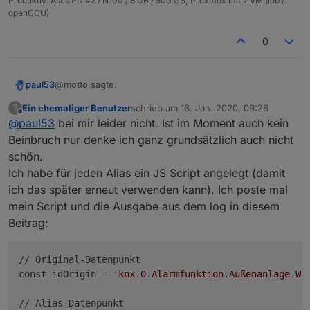
Produktiv: Asus PN 42 / N100 / 8 GB / 500 GB; Proxmox mit 2 VM (iob /
openCCU)
0
@motto sagte:
paul53
Ein ehemaliger Benutzer
schrieb am
16. Jan. 2020, 09:26
?
zuletzt editiert von
Offline
@
paul53
bei mir leider nicht. Ist im Moment auch kein
dass wenn ich ein Script zweimal laufen lasse, die
Warnung dass der Alias schon existiert nicht
Beinbruch nur denke ich ganz grundsätzlich auch nicht
Das kann ich bei mir nicht nachvollziehen: Beim 2.
ausgegeben wird.
schön.
Scriptstart kommt die Warnung.
Ich habe für jeden Alias ein JS Script angelegt (damit
ich das später erneut verwenden kann). Ich poste mal
mein Script und die Ausgabe aus dem log in diesem
Beitrag:
// Original-Datenpunkt

const idOrigin = 
'knx.0.Alarmfunktion.Außenanlage.Wi
// Alias-Datenpunkt
