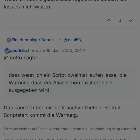
lass es mich wissen.
0
Ein ehemaliger Benutzer
Hi
@
paul53
,
?
vielen Dank für dieses Script, ich
paul53
schrieb am
16. Jan. 2020, 09:14
beginne gerade damit Aliase
zuletzt editiert von
Offline
@motto sagte:
einzuführen (nach und nach) da die
Änderungen an den Blockly's später
dann doch aufwändiger sind.
dass wenn ich ein Script zweimal laufen lasse, die
Was mir aufgefallen ist, dass wenn ich
ein Script zweimal laufen lasse, die
Warnung dass der Alias schon existiert nicht
Warnung dass der Alias schon
ausgegeben wird.
existiert nicht ausgegeben wird. Ist
das nur bei mir so, oder ist das ein
generelles "Problem"?
Das kann ich bei mir nicht nachvollziehen: Beim 2.
Wenn ich noch irgendwelche logs etc
Scriptstart kommt die Warnung.
beisteuern soll lass es mich wissen.
Bitte verzichtet auf Chat-Nachrichten, denn die Handhabung ist grauenhaft
!