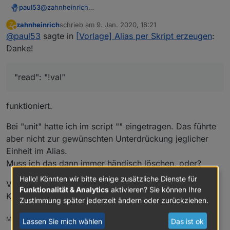
@
zahnheinrich
paul53
Lösche mal Zeile 9 (unit) raus und ändere "read"
zahnheinrich
schrieb am
9. Jan. 2020, 18:21
Z
zuletzt editiert von
Abwesend
@
paul53
sagte in
[Vorlage] Alias per Skript erzeugen
:
oder
Danke!
"read": "!val"
oder
funktioniert.
Bei "unit" hatte ich im script "" eingetragen. Das führte
aber nicht zur gewünschten Unterdrückung jeglicher
Einheit im Alias.
Muss ich das dann immer händisch löschen, oder?
Hallo! Könnten wir bitte einige zusätzliche Dienste für
Vielen Dank für deine Mühe, hatte stundenlang alle
Funktionalität & Analytics
aktivieren? Sie können Ihre
Konbinationen ohne Erfolg durchprobiert!
Zustimmung später jederzeit ändern oder zurückziehen.
MfG Ulrich
Lassen Sie mich wählen
Das ist ok