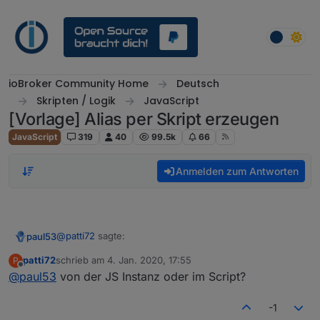
Weiter zum Inhalt
ioBroker Community Home
Deutsch
Skripten / Logik
JavaScript
[Vorlage] Alias per Skript erzeugen
JavaScript
319
40
99.5k
66
Anmelden zum Antworten
@
patti72
sagte:
paul53
patti72
schrieb am
4. Jan. 2020, 17:55
P
zuletzt editiert von
Offline
@
paul53
von der JS Instanz oder im Script?
was not executed, while debug mode is active
-1
Debug-Modus ausschalten !