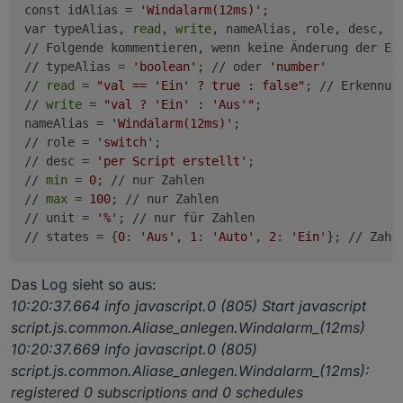
const idAlias = 
'Windalarm(12ms)'
;

var typeAlias, 
read
, 
write
, nameAlias, role, desc, 
m
// Folgende kommentieren, wenn keine Änderung der Eig
// typeAlias = 
'boolean'
; // oder 
'number'
// 
read
 = 
"val == 'Ein' ? true : false"
; // Erkennun
// 
write
 = 
"val ? 'Ein' : 'Aus'"
;

nameAlias = 
'Windalarm(12ms)'
;

// role = 
'switch'
;

// desc = 
'per Script erstellt'
;

// 
min
 = 
0
; // nur Zahlen

// 
max
 = 
100
; // nur Zahlen

// unit = 
'%'
; // nur für Zahlen

// states = {
0
: 
'Aus'
, 
1
: 
'Auto'
, 
2
: 
'Ein'
}; // Zahl
function
createAlias
(idSrc, idDst)
 {

Das Log sieht so aus:
if
($(idDst).length) 
log
(
'Alias schon vorhanden !'
10:20:37.664 info javascript.0 (805) Start javascript
else
 {

script.js.common.Aliase_anlegen.Windalarm_(12ms)
      var obj = {};

10:20:37.669 info javascript.0 (805)
      obj.
type
 = 
'state'
;

script.js.common.Aliase_anlegen.Windalarm_(12ms):
      obj.common = getObject(idSrc).common;

      obj.common.alias = {};

registered 0 subscriptions and 0 schedules