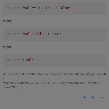
    "role": "sensor.motion",

"read"
:
"val == 0 ? true : false"
    "write": false,

    "read": true,

    "type": "boolean",

oder
    "unit": "seconds",

    "desc": "per Script erstellt",

    "alias": {

"read"
:
"val ? false : true"
      "id": "mihome.0.devices.motion_158d
      "read": "val == '0' ? true : false"

    }

oder
  },

  "native": {},

  "from": "system.adapter.javascript.0",

"read"
:
"!val"
  "user": "system.user.admin",

  "ts": 1578589323783,

  "_id": "alias.0.BWM.Raeumchen.MOTION",

Bitte verzichtet auf Chat-Nachrichten, denn die Handhabung ist grauenhaft
  "acl": {

!
    "object": 1636,

Produktiv: Asus PN 42 / N100 / 8 GB / 500 GB; Proxmox mit 2 VM (iob /
    "state": 1636,

openCCU)
    "owner": "system.user.admin",

    "ownerGroup": "system.group.administra
0
  }
