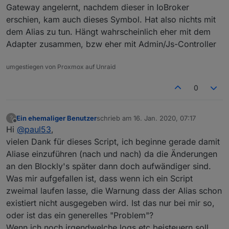
Gateway angelernt, nachdem dieser in IoBroker
erschien, kam auch dieses Symbol. Hat also nichts mit
dem Alias zu tun. Hängt wahrscheinlich eher mit dem
Adapter zusammen, bzw eher mit Admin/Js-Controller
umgestiegen von Proxmox auf Unraid
0
Ein ehemaliger Benutzer
schrieb am
16. Jan. 2020, 07:17
?
zuletzt editiert von
Offline
Hi
@
paul53
,
vielen Dank für dieses Script, ich beginne gerade damit
Aliase einzuführen (nach und nach) da die Änderungen
an den Blockly's später dann doch aufwändiger sind.
Was mir aufgefallen ist, dass wenn ich ein Script
zweimal laufen lasse, die Warnung dass der Alias schon
existiert nicht ausgegeben wird. Ist das nur bei mir so,
oder ist das ein generelles "Problem"?
Wenn ich noch irgendwelche logs etc beisteuern soll