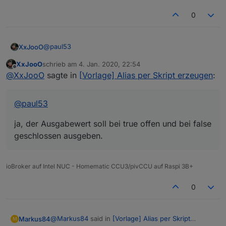
0
@
paul53
XxJooO
XxJooO
schrieb am
4. Jan. 2020, 22:54
ja, der Ausgabewert soll bei true offen und bei false
zuletzt editiert von
Offline
@
XxJooO
sagte in
[Vorlage] Alias per Skript erzeugen
:
gern geschlossen sein.
@
paul53
ja, der Ausgabewert soll bei true offen und bei false
geschlossen ausgeben.
ioBroker auf Intel NUC - Homematic CCU3/pivCCU auf Raspi 3B+
0
@
Markus84
said in
[Vorlage] Alias per Skript
Markus84
M