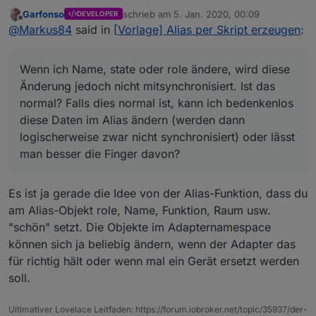
erzeugen
:
Garfonso
schrieb am
5. Jan. 2020, 00:09
DEVELOPER
zuletzt editiert von
Offline
@
paul53
Besten Dank. Jetzt habe ich es
@
Markus84
said in
[Vorlage] Alias per Skript erzeugen
:
(hoffentlich) verstanden und werde es gleich
Vielleicht habe ich es doch nicht so ganz
mal versuchen umzusetzen.
verstanden... Den Alias anzulegen hat wunderbar
Wenn ich Name, state oder role ändere, wird diese
funktioniert. Den value synchronisiert er auch sehr
Änderung jedoch nicht mitsynchronisiert. Ist das
schön zwischen Alias und dem zu schaltenden
normal? Falls dies normal ist, kann ich bedenkenlos
Datenpunkt. Wenn ich Name, state oder role
diese Daten im Alias ändern (werden dann
ändere, wird diese Änderung jedoch nicht
mitsynchronisiert. Ist das normal? Falls dies normal
logischerweise zwar nicht synchronisiert) oder lässt
ist, kann ich bedenkenlos diese Daten im Alias
man besser die Finger davon?
ändern (werden dann logischerweise zwar nicht
synchronisiert) oder lässt man besser die Finger
davon?
Es ist ja gerade die Idee von der Alias-Funktion, dass du
am Alias-Objekt role, Name, Funktion, Raum usw.
"schön" setzt. Die Objekte im Adapternamespace
können sich ja beliebig ändern, wenn der Adapter das
für richtig hält oder wenn mal ein Gerät ersetzt werden
soll.
Ultimativer Lovelace Leitfaden: https://forum.iobroker.net/topic/35937/der-