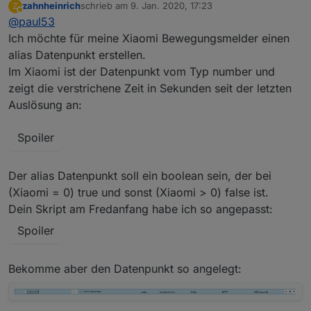
zahnheinrich
schrieb am
9. Jan. 2020, 17:23
Z
es natürlich logisch. Es macht bestimmt eine riesen
zuletzt editiert von
Abwesend
@
paul53
Arbeit die Alias-Objekte einmal einzurichten, aber
das ist es auf lange Sicht definitiv Wert.
Ich möchte für meine Xiaomi Bewegungsmelder einen
alias Datenpunkt erstellen.
Im Xiaomi ist der Datenpunkt vom Typ number und
zeigt die verstrichene Zeit in Sekunden seit der letzten
Auslösung an:
Spoiler
Der alias Datenpunkt soll ein boolean sein, der bei
(Xiaomi = 0) true und sonst (Xiaomi > 0) false ist.
Dein Skript am Fredanfang habe ich so angepasst:
Spoiler
Bekomme aber den Datenpunkt so angelegt: