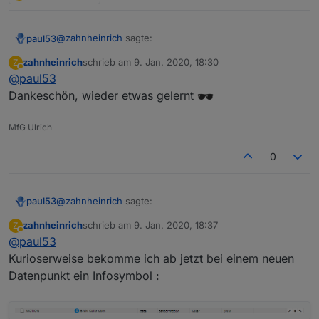
@
zahnheinrich
sagte:
paul53
zahnheinrich
schrieb am
9. Jan. 2020, 18:30
Z
zuletzt editiert von
Abwesend
@
paul53
Bei "unit" hatte ich im script "" eingetragen.
Dankeschön, wieder etwas gelernt
if(unit)
liefert bei einem Leerstring
false
, die Einheit
wurde also nicht überschrieben. Ein Leerzeichen " "
MfG Ulrich
hätte sie unsichtbar gemacht.
0
@
zahnheinrich
sagte:
paul53
zahnheinrich
schrieb am
9. Jan. 2020, 18:37
Z
zuletzt editiert von
Abwesend
@
paul53
Bei "unit" hatte ich im script "" eingetragen.
Kurioserweise bekomme ich ab jetzt bei einem neuen
Datenpunkt ein Infosymbol :
if(unit)
liefert bei einem Leerstring
false
, die Einheit
wurde also nicht überschrieben. Ein Leerzeichen " "
hätte sie unsichtbar gemacht.