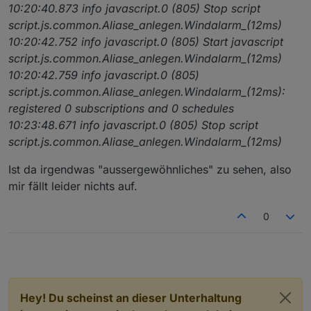
      obj.common.alias.id = idSrc;

10:20:40.873 info javascript.0 (805) Stop script
if
(typeAlias) obj.common.
type
 = typeAlias;

script.js.common.Aliase_anlegen.Windalarm_(12ms)
if
(obj.common.
read
 !== 
false
 && 
read
) obj.comm
10:20:42.752 info javascript.0 (805) Start javascript
if
(obj.common.
write
 !== 
false
 && 
write
) obj.co
script.js.common.Aliase_anlegen.Windalarm_(12ms)
if
(nameAlias) obj.common.name = nameAlias;

10:20:42.759 info javascript.0 (805)
if
(role) obj.common.role = role;

script.js.common.Aliase_anlegen.Windalarm_(12ms):
if
(desc) obj.common.desc = desc;

if
(
min
 !== undefined) obj.common.
min
 = 
min
;

registered 0 subscriptions and 0 schedules
if
(
max
 !== undefined) obj.common.
max
 = 
max
;

10:23:48.671 info javascript.0 (805) Stop script
if
(unit) obj.common.unit = unit;

script.js.common.Aliase_anlegen.Windalarm_(12ms)
if
(states) obj.common.states = states;

      obj.native = {};

Ist da irgendwas "aussergewöhnliches" zu sehen, also
      setObject(idDst, obj);

mir fällt leider nichts auf.
   } 

}

0
createAlias(idOrigin, 
'alias.0.'
Hey! Du scheinst an dieser Unterhaltung