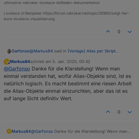
ultimative-iobroker-lovelace-leitfaden-dokumentation
Lovelace UI Beispiele: https://forum.iobroker.net/topic/35950/zeigt-her-
eure-lovelace-visualisierung
0
@
Markus84
said in
[Vorlage] Alias per Skript
Garfonso
erzeugen
:
Markus84
schrieb am
5. Jan. 2020, 00:42
M
zuletzt editiert von
Offline
@
Garfonso
Danke für die Klarstellung! Wenn man
Wenn ich Name, state oder role ändere, wird
diese Änderung jedoch nicht mitsynchronisiert.
einmal verstanden hat, wofür Alias-Objekte sind, ist es
Es ist ja gerade die Idee von der Alias-Funktion, dass
Ist das normal? Falls dies normal ist, kann ich
natürlich logisch. Es macht bestimmt eine riesen Arbeit
du am Alias-Objekt role, Name, Funktion, Raum usw.
bedenkenlos diese Daten im Alias ändern
die Alias-Objekte einmal einzurichten, aber das ist es
"schön" setzt. Die Objekte im Adapternamespace
(werden dann logischerweise zwar nicht
können sich ja beliebig ändern, wenn der Adapter
synchronisiert) oder lässt man besser die
auf lange Sicht definitiv Wert.
das für richtig hält oder wenn mal ein Gerät ersetzt
Finger davon?
werden soll.
0
Markus84
@
Garfonso
Danke für die Klarstellung! Wenn man
M
einmal verstanden hat, wofür Alias-Objekte sind, ist