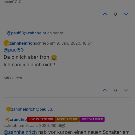
openCCU)
0
@
zahnheinrich
sagte:
paul53
zahnheinrich
schrieb am
9. Jan. 2020, 18:51
Z
zuletzt editiert von
Abwesend
@
paul53
Was sagt mir das?
Da bin ich aber froh
Ich nämlich auch nicht!
?? Habe ich noch nicht gesehen.
MfG Ulrich
0
@
paul53
zahnheinrich
Z
Kurioserweise bekomme ich ab jetzt bei einem
crunchip
FORUM TESTING
MOST ACTIVE
DEVELOPER
neuen Datenpunkt ein Infosymbol :
Abwesend
schrieb am
9. Jan. 2020, 18:59
zuletzt editiert von crunchip
1. Sept. 2020, 20:13
@
zahnheinrich
hab vor kurzen einen neuen Schalter am
Was sagt mir das?