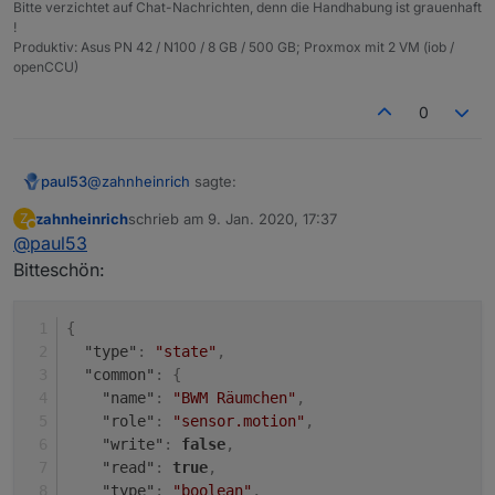
Bitte verzichtet auf Chat-Nachrichten, denn die Handhabung ist grauenhaft
!
Produktiv: Asus PN 42 / N100 / 8 GB / 500 GB; Proxmox mit 2 VM (iob /
openCCU)
0
@
zahnheinrich
sagte:
paul53
zahnheinrich
schrieb am
9. Jan. 2020, 17:37
Z
zuletzt editiert von
Abwesend
@
paul53
Bekomme aber den Datenpunkt so angelegt:
Bitteschön:
Wie sieht die RAW-Ansicht des Alias-Objektes aus (bitte
in Code tags (</>) posten) ?
{
"type"
:
"state"
,
"common"
:
{
"name"
:
"BWM Räumchen"
,
"role"
:
"sensor.motion"
,
"write"
:
false
,
"read"
:
true
,
"type"
:
"boolean"
,