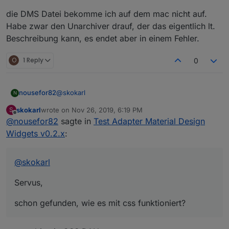
Ich habe das Script von Mic etwas abgewandelt und
die DMS Datei bekomme ich auf dem mac nicht auf.
benutze zusätzlich noch ein anderes bei Interesse einfach
Bescheid sagen.
Habe zwar den Unarchiver drauf, der das eigentlich lt.
Danke nochmal für die tolle Arbeit.
Beschreibung kann, es endet aber in einem Fehler.
O
1 Reply
0
@
skokarl
nousefor82
N
skokarl
wrote on
Nov 26, 2019, 6:19 PM
S
Servus,
last edited by
Offline
@
nousefor82
sagte in
Test Adapter Material Design
schon gefunden, wie es mit css funktioniert?
Widgets v0.2.x
:
@
skokarl
Servus,
schon gefunden, wie es mit css funktioniert?