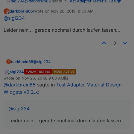
@
darkbrain85
sagte in
Test Adapter Material Design
sigi234
Widgets v0.2.x
:
darkbrain85
wrote on
Nov 26, 2019, 8:50 AM
D
last edited by
Offline
@
sigi234
Hi!
iobroker stop vis
Ich habe leider keine neuen Widgets in VIS
Leider nein... gerade nochmal durch laufen lassen...
iobroker upload vis
verfügbar. Beim hinzufügen erhalten ich
iobroker start vis
0
Browser Cache leeren
Idee dazu?
@
sigi234
darkbrain85
D
sigi234
FORUM TESTING
MOST ACTIVE
Leider nein... gerade nochmal durch laufen
Online
wrote on
Nov 26, 2019, 9:03 AM
lassen...
last edited by sigi234
Nov 26, 2019, 10:09 AM
@
darkbrain85
sagte in
Test Adapter Material Design
Widgets v0.2.x
:
@
sigi234
Leider nein... gerade nochmal durch laufen lassen...