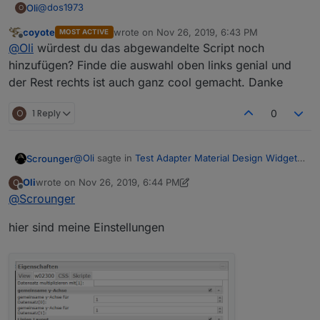
@
dos1973
Oli
O
coyote
wrote on
Nov 26, 2019, 6:43 PM
MOST ACTIVE
so, bitteschön:
last edited by
Offline
@
Oli
würdest du das abgewandelte Script noch
Log-Vis
Ich habe das Script von Mic etwas abgewandelt und
hinzufügen? Finde die auswahl oben links genial und
benutze zusätzlich noch ein anderes bei Interesse einfach
der Rest rechts ist auch ganz cool gemacht. Danke
Bescheid sagen.
O
1 Reply
0
@
Oli
sagte in
Test Adapter Material Design Widgets
Scrounger
v0.2.x
:
Oli
wrote on
Nov 26, 2019, 6:44 PM
O
last edited by Oli
Nov 26, 2019, 7:53 PM
Offline
@
Scrounger
@
Scrounger
Welche Version hast du?
konnte ich schon ein wenig Testen, sieht
Danke nochmal für die tolle Arbeit.
hier sind meine Einstellungen
Zeig mal deine Einstellungen. Kann das nicht
super aus, allerdings verschwindet die Y-
reproduzieren.
Achse immer noch, wenn ich den zweiten
Datensatz ausblende.