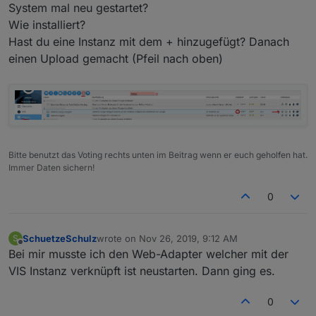
System mal neu gestartet?
Wie installiert?
Hast du eine Instanz mit dem + hinzugefügt? Danach
einen Upload gemacht (Pfeil nach oben)
Bitte benutzt das Voting rechts unten im Beitrag wenn er euch geholfen hat.
Immer Daten sichern!
0
SchuetzeSchulz
wrote on
Nov 26, 2019, 9:12 AM
S
last edited by
Offline
Bei mir musste ich den Web-Adapter welcher mit der
VIS Instanz verknüpft ist neustarten. Dann ging es.
0