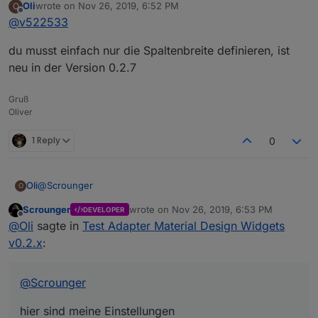
Oli
wrote on
Nov 26, 2019, 6:52 PM
O
wie hast du das mit dem zeilenumbruch gemacht, bei
last edited by
Offline
@
v522533
mir klappt das nicht?
du musst einfach nur die Spaltenbreite definieren, ist
neu in der Version 0.2.7
Gruß
Oliver
1 Reply
0
@
Scrounger
Oli
O
Scrounger
wrote on
Nov 26, 2019, 6:53 PM
DEVELOPER
hier sind meine Einstellungen
last edited by
Offline
@
Oli
sagte in
Test Adapter Material Design Widgets
v0.2.x
:
@
Scrounger
hier sind meine Einstellungen