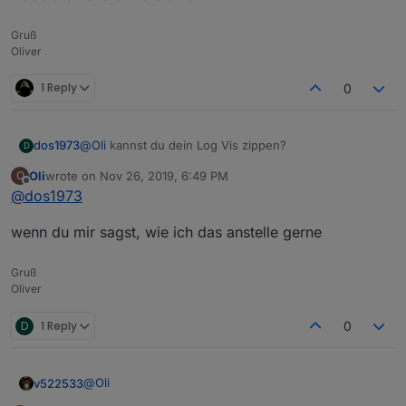
Gruß
Oliver
1 Reply
0
@
Oli
kannst du dein Log Vis zippen?
dos1973
D
Oli
wrote on
Nov 26, 2019, 6:49 PM
O
die DMS Datei bekomme ich auf dem mac nicht auf.
last edited by
Offline
@
dos1973
Habe zwar den Unarchiver drauf, der das eigentlich lt.
Beschreibung kann, es endet aber in einem Fehler.
wenn du mir sagst, wie ich das anstelle gerne
Gruß
Oliver
D
1 Reply
0
@
Oli
v522533