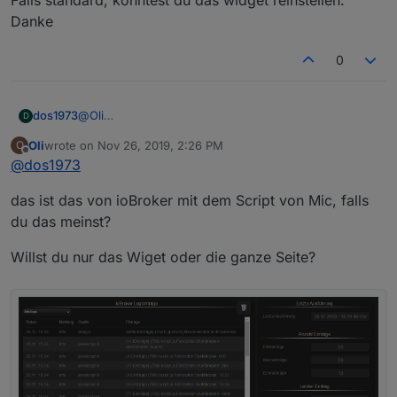
Danke
0
Beim Table Widget funktioniert der Zeilenumbruch perfekt
@
Oli
dos1973
D
Ist das ein „eigenes Log“ oder das von iobroker?
Oli
wrote on
Nov 26, 2019, 2:26 PM
O
Falls standard, könntest du das widget reinstellen.
last edited by
Offline
@
dos1973
Danke
das ist das von ioBroker mit dem Script von Mic, falls
du das meinst?
Willst du nur das Wiget oder die ganze Seite?