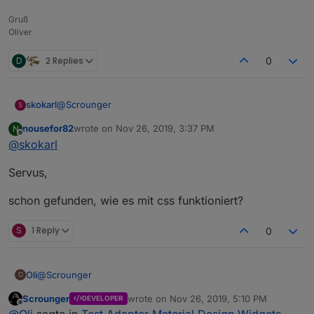
Gruß
Oliver
D
2 Replies
0
@
Scrounger
skokarl
S
nousefor82
wrote on
Nov 26, 2019, 3:37 PM
N
sag mal...... könnte man bei der Top App Bar noch ne
last edited by
Offline
@
skokarl
Wurschtefinger Option anbieten ?
etwas größer ?
Servus,
schon gefunden, wie es mit css funktioniert?
S
1 Reply
0
@
Scrounger
Oli
O
Scrounger
wrote on
Nov 26, 2019, 5:10 PM
DEVELOPER
konnte ich schon ein wenig Testen, sieht super aus,
last edited by
Offline