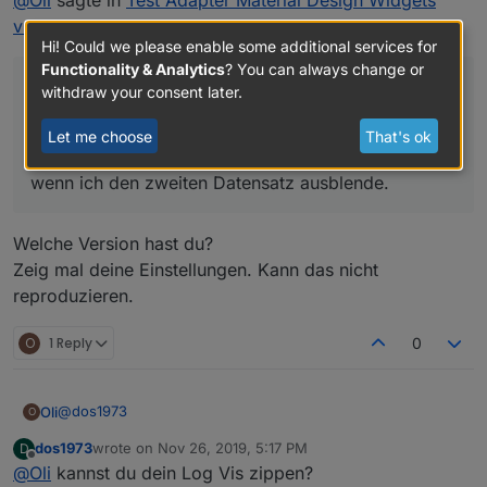
@
Oli
sagte in
Test Adapter Material Design Widgets
allerdings verschwindet die Y-Achse immer noch, wenn ich
den zweiten Datensatz ausblende. Wenn ich den ersten
v0.2.x
:
ausblende wird alles korrekt Dargestellt.
Hi! Could we please enable some additional services for
Functionality & Analytics
? You can always change or
@
Scrounger
withdraw your consent later.
konnte ich schon ein wenig Testen, sieht super aus,
Let me choose
That's ok
allerdings verschwindet die Y-Achse immer noch,
wenn ich den zweiten Datensatz ausblende.
Beim Table Widget funktioniert der Zeilenumbruch perfekt
Welche Version hast du?
Zeig mal deine Einstellungen. Kann das nicht
reproduzieren.
O
1 Reply
0
@
dos1973
Oli
O
dos1973
wrote on
Nov 26, 2019, 5:17 PM
D
so, bitteschön:
last edited by
Offline
@
Oli
kannst du dein Log Vis zippen?
Log-Vis