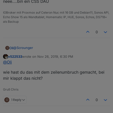
neee....bin ein CSS DAU
IOBroker mit Proxmox auf Celeron Nuc mit 16 GB und Debian11, Sonos API,
Echo Show 15 als Wandtablet, Homematic IP, HUE, Sonos, Echos, DS718+
als Backup
0
@
Scrounger
Oli
O
v522533
wrote on
Nov 26, 2019, 6:30 PM
konnte ich schon ein wenig Testen, sieht super aus,
last edited by
Offline
@
Oli
allerdings verschwindet die Y-Achse immer noch, wenn ich
den zweiten Datensatz ausblende. Wenn ich den ersten
wie hast du das mit dem zeilenumbruch gemacht, bei
ausblende wird alles korrekt Dargestellt.
mir klappt das nicht?
Gruß Chris
O
1 Reply
0
Beim Table Widget funktioniert der Zeilenumbruch perfekt