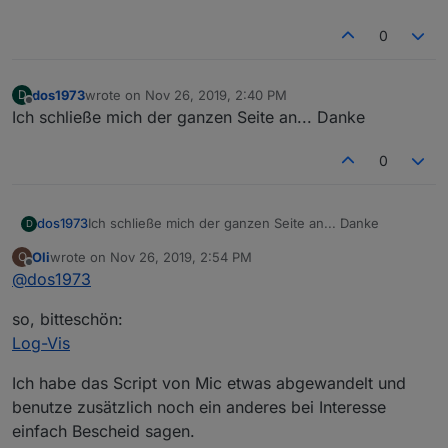
0
dos1973
wrote on
Nov 26, 2019, 2:40 PM
D
last edited by
Offline
Ich schließe mich der ganzen Seite an... Danke
0
dos1973
Ich schließe mich der ganzen Seite an... Danke
D
Oli
wrote on
Nov 26, 2019, 2:54 PM
O
last edited by
Offline
@
dos1973
so, bitteschön:
Log-Vis
Ich habe das Script von Mic etwas abgewandelt und
benutze zusätzlich noch ein anderes bei Interesse
einfach Bescheid sagen.