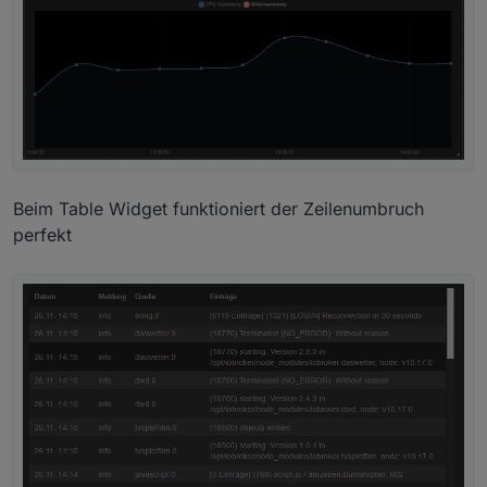
(Scrounger): Switch Widget: color options
added
(Scrounger): chartjs lib updated to v2.9.3
(Scrounger): round-slider: lib updated to
v0.3.7
(Scrounger): Table Widget: wordwrap & width
option added
(Scrounger): Chart Widgets: option for
background color of diagram area added
Beim Table Widget funktioniert der Zeilenumbruch
perfekt