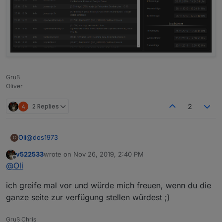
Danke nochmal für die tolle Arbeit.
Gruß
Oliver
2 Replies
2
@
dos1973
Oli
O
v522533
wrote on
Nov 26, 2019, 2:40 PM
das ist das von ioBroker mit dem Script von Mic, falls du das
last edited by
Offline
@
Oli
meinst?
Willst du nur das Wiget oder die ganze Seite?
ich greife mal vor und würde mich freuen, wenn du die
ganze seite zur verfügung stellen würdest ;)
Gruß Chris