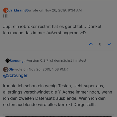
darkbrain85
wrote on
Nov 26, 2019, 9:34 AM
D
last edited by
Offline
Hi!
Jup, ein iobroker restart hat es gerichtet... Danke!
Ich mache das immer äußerst ungerne :-D
0
Version 0.2.7 ist demnächst im latest
Scrounger
Oli
wrote on
Nov 26, 2019, 1:08 PM
O
Version 0.2.7:
last edited by Oli
Nov 26, 2019, 2:21 PM
Offline
@
Scrounger
(Scrounger): List Widget: types switch
konnte ich schon ein wenig Testen, sieht super aus,
@
Oli
readonly, checkbox readonly & button toggle
Ist in dieser Version behoben
readonly added
allerdings verschwindet die Y-Achse immer noch, wenn
(Scrounger): Line History Chart Widget: bug
@
skokarl
ich den zweiten Datensatz ausblende. Wenn ich den
fix for hide yaxis by legend click if common
musst per css machen, hab keine Wurschtfinger ;)
ersten ausblende wird alles korrekt Dargestellt.
axis is set
(Scrounger): Line History Chart Widget: option
to append text to yAxis values added