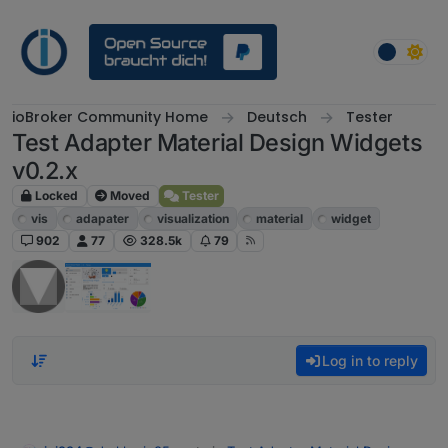
Skip to content
ioBroker Community Home
Deutsch
Tester
Test Adapter Material Design Widgets
v0.2.x
Locked
Moved
Tester
vis
adapater
visualization
material
widget
902
77
328.5k
79
Log in to reply