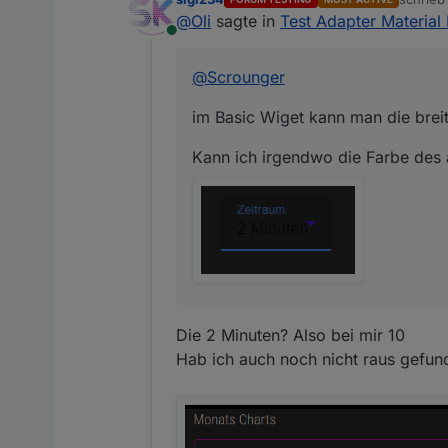
im Basic Wiget kann man die breite
zuletzt 
@
Oli
sagte in
Test Adapter Material
Online
Kann ich irgendwo die Farbe des
@
Scrounger
im Basic Wiget kann man die breite
Kann ich irgendwo die Farbe des
Die 2 Minuten? Also bei mir 10
Hab ich auch noch nicht raus gefun