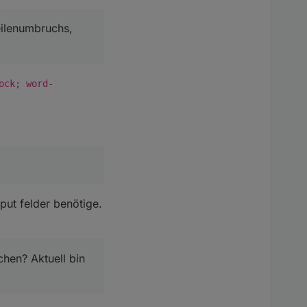
eilenumbruchs,
ock; word-
nput felder benötige.
chen? Aktuell bin