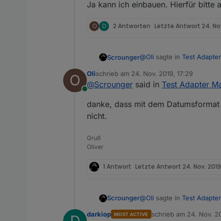
Ja kann ich einbauen. Hierfür bitte a
O
D
2 Antworten
Letzte Antwort
24. No
@
Oli
sagte in
Test Adapter
Scrounger
Oli
schrieb am
24. Nov. 2019, 17:29
O
zuletzt editiert von
@
Scrounger
said in
Test Adapter Ma
@
Scrounger
Online
folgendes ist ja standardmä
sorry, aber ich habe mi
danke, dass mit dem Datumsformat h
Wäre nett wenn du mir 
nicht.
            {

                "mill
Wnn du jetzt z.B. als Time
Gruß
                "seco
z.B. um folgendes erweit
Oliver
                "minu
https://momentjs.com/docs
                "hour
Und noch eine letzte Fr
Einfach mal bissle rum spi
1 Antwort
Letzte Antwort
24. Nov. 2019
                "day"
der Text zu lang ist?
                "week
auf die schnelle, bei 'vor
                "mont
wrap:break-word;">
und
                "quar
@
Oli
sagte in
Test Adapter
Scrounger
@
darkiop
sagte in
Test Ad
                "year
darkiop
schrieb am
24. Nov. 20
MOST ACTIVE
D
zuletzt editiert von