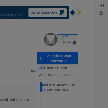
Anmelden zum
Antworten
Älteste zuerst
#57
cht aus. Wäre nett
20. Nov. 2019, 17:29
 Datum angezeigt
Beitrag 60 von 902
24. Nov. 2019, 19:02
r bei mir so?
zont dafür nicht