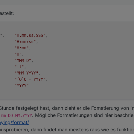
stellt:
"
:
"H:mm:ss.SSS"
,
"H:mm:ss"
,
"H:mm"
,
"H"
,
"MMM D"
,
"ll"
,
"MMM YYYY"
,
"[Q]Q - YYYY"
,
"YYYY"
lung gefunden, wo ich die Schriftfarbe ändern kann.
 Stunde festgelegt hast, dann zieht er die Fomatierung von 
. Mögliche Formatierungen sind hier beschrie
:mm DD.MM.YYYY
och, gibt es bei deinem Table Wigets ein Möglichkeit des Zeilenumbruch
aying/format/
ausprobieren, dann findet man meistens raus wie es funktion