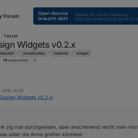
y Forum
Tester
sign Widgets v0.2.x
dapater
visualization
material
widget
79
beobachtet
. 2019, 15:30
nk zig mal durchgelesen, aber anscheinend reicht mein Horizont dafür ni
 Design Widgets v0.2.x
:
rme greifen könntest.
 formats of x-axis' eingeben, damit ich zur Uhrzeit zusätzlich noch das
gets ist mir aufgefallen, dass man die Höhe nicht ändern kann, ist das nu
ink zig mal durchgelesen, aber anscheinend reicht mein Hori
as unter die Arme greifen könntest.