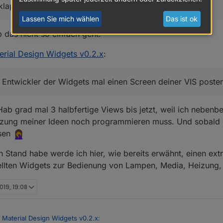
lappt leider noch nicht.
Lassen Sie mich wählen
Das ist ok
 das nicht so einfach geht.
erial Design Widgets v0.2.x
:
s Entwickler der Widgets mal einen Screen deiner VIS poste
Hab grad mal 3 halbfertige Views bis jetzt, weil ich nebenb
tzung meiner Ideen noch programmieren muss. Und sobald 
ssen
n Stand habe werde ich hier, wie bereits erwähnt, einen ext
lten Widgets zur Bedienung von Lampen, Media, Heizung, e
019, 19:08
 Material Design Widgets v0.2.x
: