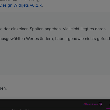
 der einzelnen Spalten angeben, vielleicht liegt es daran.
editiert von sigi234
 Design Widgets v0.2.x
:
 ausgewählten Wertes ändern, habe irgendwie nichts gefunden?
 der einzelnen Spalten angeben, vielleicht liegt es daran.
 ausgewählten Wertes ändern, habe irgendwie nichts gefun
den.