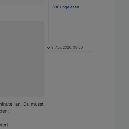
836 ungelesen
8. Apr. 2020, 09:00
'minute' an. Du musst
ben:
s, wenn der Text zu
iert.