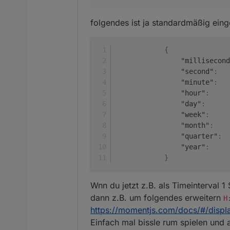
folgendes ist ja standardmäßig einge
{
"millisecond
"second"
:
"minute"
:
"hour"
:
"day"
:
"week"
:
"month"
:
"quarter"
:
"year"
:
}
Ich habe leider auch keine Einstel
Wnn du jetzt z.B. als Timeinterval 1
dann z.B. um folgendes erweitern
H
Und noch eine letzte Frage hätte 
https://momentjs.com/docs/#/displ
lang ist?
Einfach mal bissle rum spielen und 