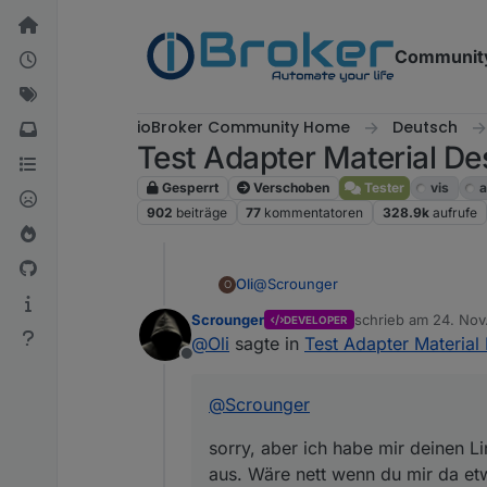
Weiter zum Inhalt
Communit
ioBroker Community Home
Deutsch
Test Adapter Material De
Gesperrt
Verschoben
Tester
vis
a
902
beiträge
77
kommentatoren
328.9k
aufrufe
@
Scrounger
Oli
O
Scrounger
schrieb am
24. Nov
DEVELOPER
sorry, aber ich habe mir deinen Li
zuletzt editiert von
@
Oli
sagte in
Test Adapter Material
wenn du mir da etwas unter die A
Offline
Was müsste ich in der Option 'time
bekomme?
@
Scrounger
Beim testen deines 'List Value' Wi
sorry, aber ich habe mir deinen L
aus. Wäre nett wenn du mir da etw