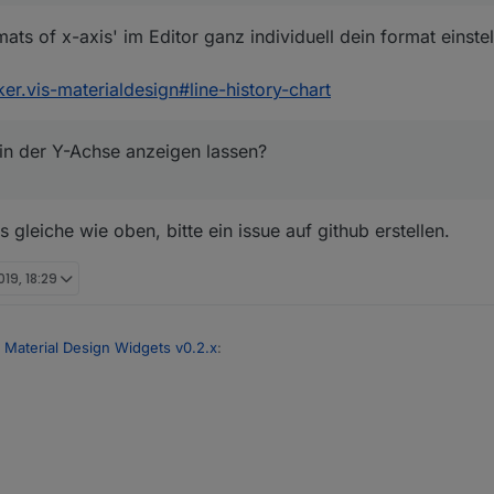
ats of x-axis' im Editor ganz individuell dein format einstel
er.vis-materialdesign#line-history-chart
 in der Y-Achse anzeigen lassen?
s gleiche wie oben, bitte ein issue auf github erstellen.
019, 18:29
 Material Design Widgets v0.2.x
:
r das Diagrammfeld einzufärben wie beim angefügten Diagramm?
man aber sicher leicht einbauen - ich schau mal. Am besten wäre wenn 
 nicht vergessen.