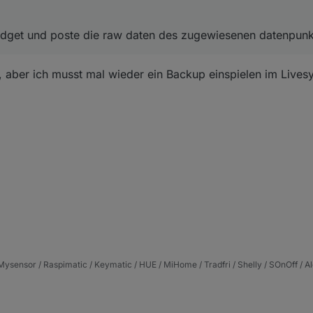
get und poste die raw daten des zugewiesenen datenpunk
e, aber ich musst mal wieder ein Backup einspielen im Lives
ysensor / Raspimatic / Keymatic / HUE / MiHome / Tradfri / Shelly / SOnOff / Al