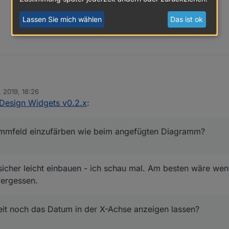
Lassen Sie mich wählen
Das ist ok
. 2019, 18:26
 History Chart.
 Design Widgets v0.2.x
:
rammfeld einzufärben wie beim angefügten Diagramm?
zeit noch das Datum in der X-Achse anzeigen lassen?
rammfeld einzufärben wie beim angefügten Diagramm?
 in der Y-Achse anzeigen lassen?
sicher leicht einbauen - ich schau mal. Am besten wäre wen
 vergessen.
eit noch das Datum in der X-Achse anzeigen lassen?