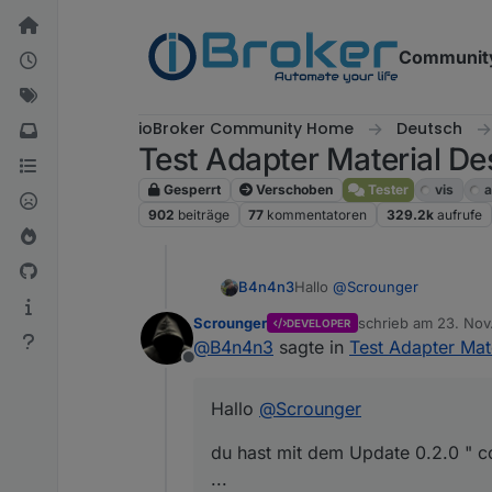
Weiter zum Inhalt
Communit
ioBroker Community Home
Deutsch
Test Adapter Material De
Gesperrt
Verschoben
Tester
vis
a
902
beiträge
77
kommentatoren
329.2k
aufrufe
Hallo
@
Scrounger
B4n4n3
Scrounger
schrieb am
23. Nov
DEVELOPER
du hast mit dem Update 0.2.
zuletzt editiert von
@
B4n4n3
sagte in
Test Adapter Mat
Hierzu hab ich eine Frage: 
Offline
Kann man die in CSS eintra
Hallo
@
Scrounger
du hast mit dem Update 0.2.0 " c
...