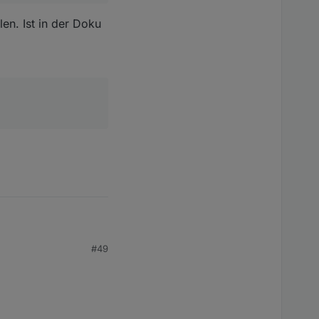
len. Ist in der Doku
#49
du dazu ein Issue auf