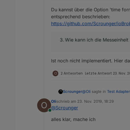
Du kannst über die Option 'time form
entsprechend beschrieben:
https://github.com/Scrounger/ioBrok
Wie kann ich die Messeinheit
Ist noch nicht implementiert. Hier da
O
2 Antworten
Letzte Antwort
23. Nov. 2
@
Oli
sagte in
Test Adapter
Scrounger
Oli
schrieb am
23. Nov. 2019, 18:29
O
zuletzt editiert von
@
Scrounger
ist es Möglich nu
Online
alles klar, mache ich
Nee das geht nicht, kann 
git anlegest, damit wir es