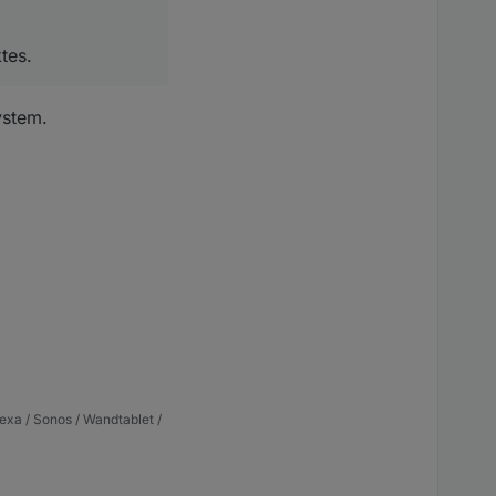
tes.
ystem.
exa / Sonos / Wandtablet /