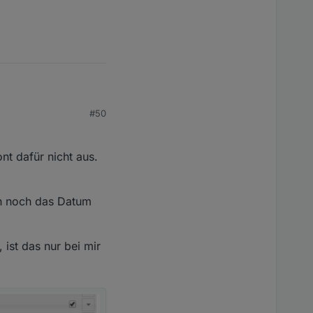
 Ist in der Doku
#50
nt dafür nicht aus.
du dazu ein Issue auf
ich noch das Datum
 Ist in der Doku
 ist das nur bei mir