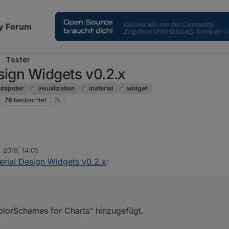
y Forum
Tester
sign Widgets v0.2.x
dapater
visualization
material
widget
79
beobachtet
. 2019, 14:05
0 " colorSchemes for Charts" hinzugefügt.
erial Design Widgets v0.2.x
:
Kann ich die Farbangaben wie "material.brown" irgendwie verwenden?
gen und das Farbkonzept wird angewendet?
olorSchemes for Charts" hinzugefügt.