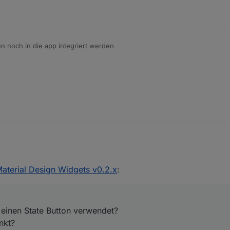
 noch in die app integriert werden
d dazu gab, wäre ein Link super.
on oder einen State Button verwendet?
Datenpunkt?
Material Design Widgets v0.2.x
:
dem Widget und poste die raw daten des zugewiesenen datenpunktes.
 einen State Button verwendet?
nkt?