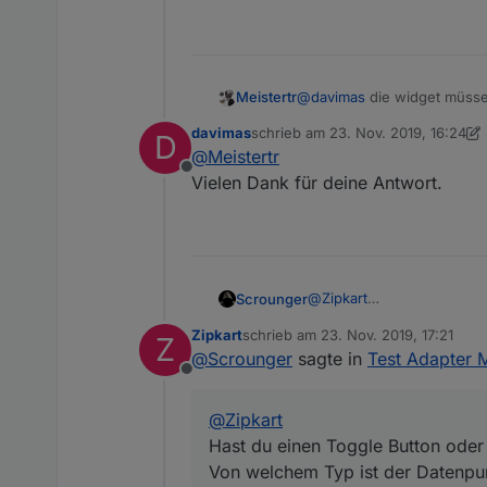
Meistertr
@
davimas
die widget müssen
davimas
schrieb am
23. Nov. 2019, 16:24
Falls es bereits einen Threa
D
zuletzt editiert von davimas
@
Meistertr
Offline
Vielen Dank für die Hilfe.
Vielen Dank für deine Antwort.
Grüße B4n4n3
@
Zipkart
Scrounger
Hast du einen Toggle Butt
Zipkart
schrieb am
23. Nov. 2019, 17:21
Z
Von welchem Typ ist der 
Edit:
zuletzt editiert von
@
Scrounger
sagte in
Test Adapter 
Mach mal nen Export von 
Offline
@
Zipkart
Hast du einen Toggle Button oder
Von welchem Typ ist der Datenpu