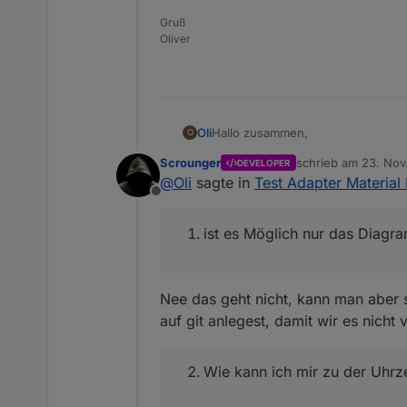
Gruß
Oliver
Hallo zusammen,
Oli
O
Scrounger
schrieb am
23. Nov
DEVELOPER
ich habe ein paar Fragen zum Line
zuletzt editiert von
@
Oli
sagte in
Test Adapter Material
Offline
ist es Möglich nur das Diag
Wie kann ich mir zu der Uhr
ist es Möglich nur das Diag
Wie kann ich die Messeinheit
Nee das geht nicht, kann man aber 
auf git anlegest, damit wir es nicht
Wie kann ich mir zu der Uhrz