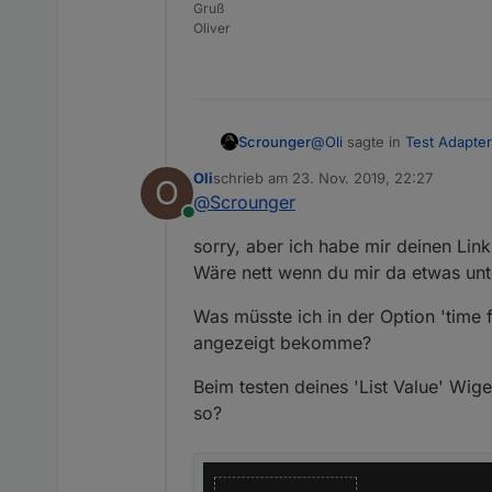
Gruß
Oliver
Wie kann ich mir 
Du kannst über die Option '
entsprechend beschriebe
https://github.com/Scroung
@
Oli
sagte in
Test Adapter
Scrounger
Wie kann ich die 
Oli
schrieb am
23. Nov. 2019, 22:27
O
zuletzt editiert von
@
Scrounger
ist es Möglich nu
Ist noch nicht implementier
Online
sorry, aber ich habe mir deinen Lin
Nee das geht nicht, kann 
Wäre nett wenn du mir da etwas unt
git anlegest, damit wir es
Was müsste ich in der Option 'time 
Wie kann ich mir 
angezeigt bekomme?
Du kannst über die Option '
Beim testen deines 'List Value' Wige
entsprechend beschriebe
so?
https://github.com/Scroung
Wie kann ich die 
Ist noch nicht implementier