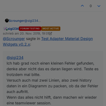
0
Scrounger
@
sigi234
Ich hab grad noch einen kleinen Fehler gefunden,
sigi234
FORUM TESTING
MOST ACTIVE
denke aber nicht das es daran liegen wird. Teste es
Online
schrieb am
20. Nov. 2019, 19:01
trotzdem mal bitte.
zuletzt editiert von sigi234
@
Scrounger
sagte in
Test Adapter Material Design
Versuch auch mal zwei Linien, also zwei history
daten in ein Diagramm zu packen, ob da der Fehler
Widgets v0.2.x
:
auch auftritt.
Wenn das alles nicht hilft, dann machen wir wieder
eine teamviewer session.
@
sigi234
Ich hab grad noch einen kleinen Fehler gefunden,
denke aber nicht das es daran liegen wird. Teste es
trotzdem mal bitte.
Versuch auch mal zwei Linien, also zwei history
daten in ein Diagramm zu packen, ob da der Fehler
auch auftritt.
Wenn das alles nicht hilft, dann machen wir wieder
eine teamviewer session.