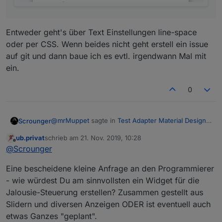
Entweder geht's über Text Einstellungen line-space
oder per CSS. Wenn beides nicht geht erstell ein issue
auf git und dann baue ich es evtl. irgendwann Mal mit
ein.
0
@
mrMuppet
sagte in
Test Adapter Material Design
Scrounger
Widgets v0.2.x
:
ub.privat
schrieb am
21. Nov. 2019, 10:28
zuletzt editiert von
Offline
Ich würde gerne eine Liste(Nav) verwenden,
@
Scrounger
die aber sowohl die Beschriftung als auch die
Hast schon mit Binding versucht?
Bilder und die Ziel-Views aus Datenpunkten
Eine bescheidene kleine Anfrage an den Programmierer
variabel bezieht. Ist das möglich?
- wie würdest Du am sinnvollsten ein Widget für die
Jalousie-Steuerung erstellen? Zusammen gestellt aus
Ausserdem fehlt mir noch eine Einstellung um
die Zeilenabstände von Beschriftung und
Slidern und diversen Anzeigen ODER ist eventuell auch
Entweder geht's über Text Einstellungen line-space
Sublabel zu anzupassen(siehe Bild).
etwas Ganzes "geplant".
oder per CSS. Wenn beides nicht geht erstell ein