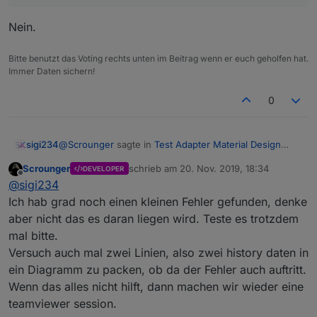
Nein.
Bitte benutzt das Voting rechts unten im Beitrag wenn er euch geholfen hat.
Immer Daten sichern!
0
@
Scrounger
sagte in
Test Adapter Material Design
sigi234
Widgets v0.2.x
:
Scrounger
schrieb am
20. Nov. 2019, 18:34
DEVELOPER
zuletzt editiert von
Offline
@
sigi234
@
sigi234
Kann das Problem vom line history chart wie von
Ich hab grad noch einen kleinen Fehler gefunden, denke
Nein.
dir hier beschrieben
aber nicht das es daran liegen wird. Teste es trotzdem
https://forum.iobroker.net/topic/26199/test-
mal bitte.
adapter-material-design-widgets-v0-1-x/185
nicht nachstellen.
Versuch auch mal zwei Linien, also zwei history daten in
ein Diagramm zu packen, ob da der Fehler auch auftritt.
Unterschied ist, dass ich den sql Adapter und
Wenn das alles nicht hilft, dann machen wir wieder eine
nicht den History adapter verwende.
Steht nix im log?
teamviewer session.