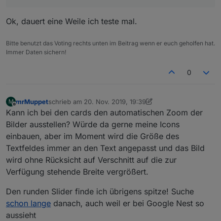
Ok, dauert eine Weile ich teste mal.
Bitte benutzt das Voting rechts unten im Beitrag wenn er euch geholfen hat.
Immer Daten sichern!
0
mrMuppet
schrieb am
20. Nov. 2019, 19:39
M
zuletzt editiert von mrMuppet
Offline
Kann ich bei den cards den automatischen Zoom der
Bilder ausstellen? Würde da gerne meine Icons
einbauen, aber im Moment wird die Größe des
Textfeldes immer an den Text angepasst und das Bild
wird ohne Rücksicht auf Verschnitt auf die zur
Verfügung stehende Breite vergrößert.
Den runden Slider finde ich übrigens spitze! Suche
schon lange
danach, auch weil er bei Google Nest so
aussieht