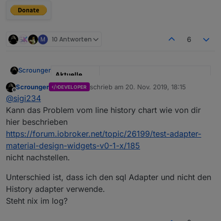
M
10 Antworten
6
Scrounger
Aktuelle
Test Version
0.2.x
Scrounger
schrieb am
20. Nov. 2019, 18:15
DEVELOPER
zuletzt editiert von
Offline
@
sigi234
Veröffentlich
19.11.2019
Kann das Problem vom line history chart wie von dir
ungsdatum
hier beschrieben
Github Link
https://github.com/Scrounger/iob
https://forum.iobroker.net/topic/26199/test-adapter-
roker.vis-materialdesign
material-design-widgets-v0-1-x/185
nicht nachstellen.
Ich bitte Euch zukünftig alle Fragen bzgl.
Einstellungen, Verständnis, Skripte, etc. im
Unterschied ist, dass ich den sql Adapter und nicht den
entsprechenden Thema des zugehörigen Widgets
siehe
Material Design Widgets Themen
History adapter verwende.
zu posten!
Hallo zusammen,
ich arbeite aktuell an einem VIS-Adapter, der auf
Steht nix im log?
Google material components web Bibliothek
basiert
Der Adapter befindet sich bereits im latest
und "echte" Material Widgets zur Verfügung stellt
repository.