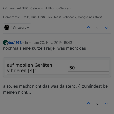
ioBroker auf NUC (Celeron mit Ubuntu-Server)
Homematic, HMIP, Hue, Unifi, Plex, Nest, Roborock, Google Assistant
1 Antwort
0
dos1973
schrieb am
20. Nov. 2019, 19:43
D
zuletzt editiert von
Offline
nochmals eine kurze Frage, was macht das
also, es macht nicht das was da steht ;-) zumindest bei
meinen nicht...
0