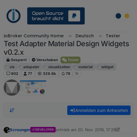
Weiter zum Inhalt
ioBroker Community Home
Deutsch
Tester
Test Adapter Material Design Widgets
v0.2.x
Gesperrt
Verschoben
Tester
vis
adapater
visualization
material
widget
902
77
329.6k
79
Anmelden zum Antworten
Scrounger
schrieb am
20. Nov. 2019, 17:29
DEVELOPER
zuletzt editiert von Scrounger
2. Feb. 2020
Offline