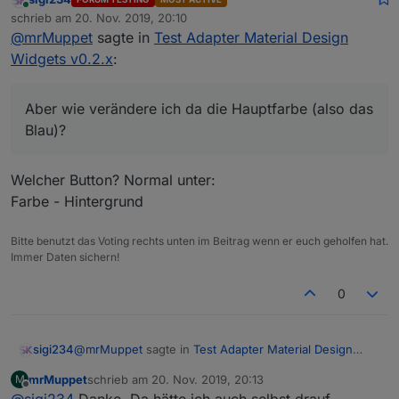
Online
Am besten ist ein Bild im 16:9 Format zu
schrieb am
20. Nov. 2019, 20:10
zuletzt editiert von
verwenden. Wenn du ein Icon nutzen
@
mrMuppet
sagte in
Test Adapter Material Design
Gelingt mir leider nicht richtig. Aber ich glaube ich
möchtest, dann erstellt dir das im 16:9 Format,
Widgets v0.2.x
:
sollte sowieso besser die Buttons nehmen. Aber
dann sieht es damit auch gut aus.
wie verändere ich da die Hauptfarbe (also das
Blau)?
Aber wie verändere ich da die Hauptfarbe (also das
Blau)?
Welcher Button? Normal unter:
Farbe - Hintergrund
Bitte benutzt das Voting rechts unten im Beitrag wenn er euch geholfen hat.
Immer Daten sichern!
0
@
mrMuppet
sagte in
Test Adapter Material Design
sigi234
Widgets v0.2.x
:
mrMuppet
schrieb am
20. Nov. 2019, 20:13
M
zuletzt editiert von
Offline
Aber wie verändere ich da die Hauptfarbe (also