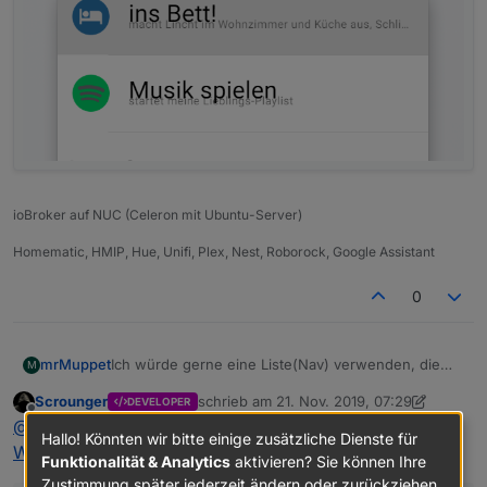
ioBroker auf NUC (Celeron mit Ubuntu-Server)
Homematic, HMIP, Hue, Unifi, Plex, Nest, Roborock, Google Assistant
0
Ich würde gerne eine Liste(Nav) verwenden, die
mrMuppet
M
aber sowohl die Beschriftung als auch die Bilder
Scrounger
schrieb am
21. Nov. 2019, 07:29
DEVELOPER
und die Ziel-Views aus Datenpunkten variabel
Ausserdem fehlt mir noch eine Einstellung um die
zuletzt editiert von Scrounger
Offline
@
mrMuppet
sagte in
Test Adapter Material Design
bezieht. Ist das möglich?
Zeilenabstände von Beschriftung und Sublabel zu
Hallo! Könnten wir bitte einige zusätzliche Dienste für
anzupassen(siehe Bild).
Widgets v0.2.x
:
Funktionalität & Analytics
aktivieren? Sie können Ihre
Zustimmung später jederzeit ändern oder zurückziehen.