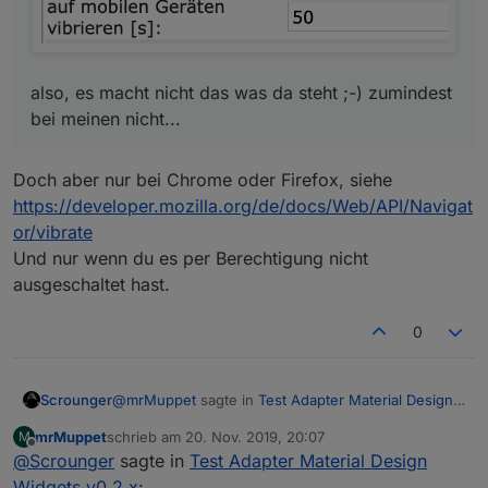
also, es macht nicht das was da steht ;-) zumindest
bei meinen nicht...
Doch aber nur bei Chrome oder Firefox, siehe
https://developer.mozilla.org/de/docs/Web/API/Navigat
or/vibrate
Und nur wenn du es per Berechtigung nicht
ausgeschaltet hast.
0
@
mrMuppet
sagte in
Test Adapter Material Design
Scrounger
Widgets v0.2.x
:
mrMuppet
schrieb am
20. Nov. 2019, 20:07
M
zuletzt editiert von
Offline
@
Scrounger
sagte in
Kann ich bei den cards den automatischen
Test Adapter Material Design
Zoom der Bilder ausstellen?
Widgets v0.2.x
: