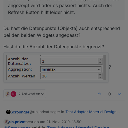
angezeigt wird oder es passiert nichts. Auch der
Refresh Button hilft leider nicht.
Du hast die Datenpunkte (Objekte) auch entsprechend
bei den beiden Widgets angepasst?
Hast du die Anzahl der Datenpunkte begrenzt?
?
N
2 Antworten
0
@ub-privat sagte in
Test Adapter Material Design
Scrounger
Widgets v0.2.x
:
ub.privat
schrieb am
21. Nov. 2019, 18:50
zuletzt editiert von
Offline
ODER ist eventuell auch etwas Ganzes