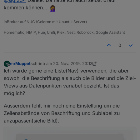
@
sigi234
Danke. Da hätte ich auch selbst drauf
das Blau)?
kommen können...
Welcher Button? Normal unter:
Farbe - Hintergrund
ioBroker auf NUC (Celeron mit Ubuntu-Server)
Homematic, HMIP, Hue, Unifi, Plex, Nest, Roborock, Google Assistant
0
mrMuppet
schrieb am
20. Nov. 2019, 23:13
M
zuletzt editiert von mrMuppet
Offline
Ich würde gerne eine Liste(Nav) verwenden, die aber
sowohl die Beschriftung als auch die Bilder und die Ziel-
Views aus Datenpunkten variabel bezieht. Ist das
möglich?
Ausserdem fehlt mir noch eine Einstellung um die
Zeilenabstände von Beschriftung und Sublabel zu
anzupassen(siehe Bild).