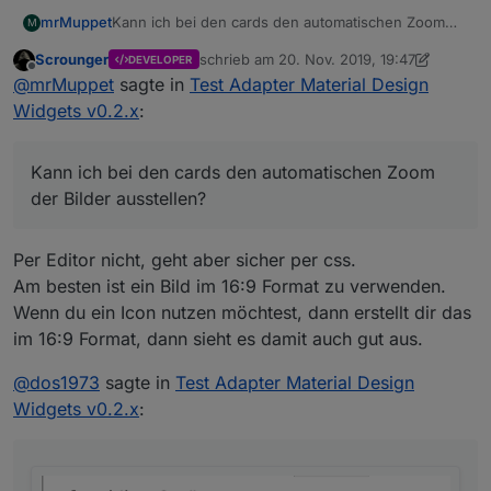
Kann ich bei den cards den automatischen Zoom
mrMuppet
M
der Bilder ausstellen? Würde da gerne meine Icons
Scrounger
schrieb am
20. Nov. 2019, 19:47
DEVELOPER
einbauen, aber im Moment wird die Größe des
Den runden Slider finde ich übrigens spitze! Suche
zuletzt editiert von Scrounger
Offline
@
mrMuppet
sagte in
Test Adapter Material Design
Textfeldes immer an den Text angepasst und das
schon lange
danach, auch weil er bei Google Nest
Bild wird ohne Rücksicht auf Verschnitt auf die zur
so aussieht
Widgets v0.2.x
:
Verfügung stehende Breite vergrößert.
Kann ich bei den cards den automatischen Zoom
der Bilder ausstellen?
Per Editor nicht, geht aber sicher per css.
Am besten ist ein Bild im 16:9 Format zu verwenden.
Wenn du ein Icon nutzen möchtest, dann erstellt dir das
im 16:9 Format, dann sieht es damit auch gut aus.
@
dos1973
sagte in
Test Adapter Material Design
Widgets v0.2.x
: