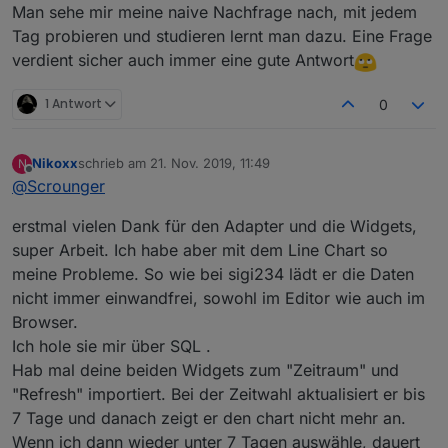
Man sehe mir meine naive Nachfrage nach, mit jedem
issue auf git und dann baue ich es evtl. irgendwann
Mal mit ein.
Tag probieren und studieren lernt man dazu. Eine Frage
verdient sicher auch immer eine gute Antwort
1 Antwort
0
Nikoxx
schrieb am
21. Nov. 2019, 11:49
N
zuletzt editiert von
Offline
@
Scrounger
erstmal vielen Dank für den Adapter und die Widgets,
super Arbeit. Ich habe aber mit dem Line Chart so
meine Probleme. So wie bei sigi234 lädt er die Daten
nicht immer einwandfrei, sowohl im Editor wie auch im
Browser.
Ich hole sie mir über SQL .
Hab mal deine beiden Widgets zum "Zeitraum" und
"Refresh" importiert. Bei der Zeitwahl aktualisiert er bis
7 Tage und danach zeigt er den chart nicht mehr an.
Wenn ich dann wieder unter 7 Tagen auswähle, dauert