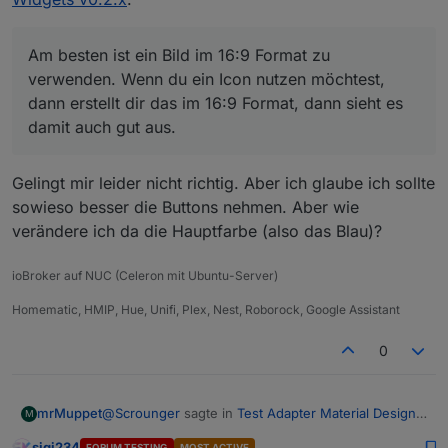
Per Editor nicht, geht aber sicher per css.
Am besten ist ein Bild im 16:9 Format zu
verwenden. Wenn du ein Icon nutzen möchtest,
@
dos1973
sagte in
Test Adapter Material Design
Am besten ist ein Bild im 16:9 Format zu
dann erstellt dir das im 16:9 Format, dann sieht es
Widgets v0.2.x
:
verwenden. Wenn du ein Icon nutzen möchtest,
damit auch gut aus.
dann erstellt dir das im 16:9 Format, dann sieht es
damit auch gut aus.
Doch aber nur bei Chrome oder Firefox, siehe
also, es macht nicht das was da steht ;-)
https://developer.mozilla.org/de/docs/Web/API/Navi
zumindest bei meinen nicht...
Gelingt mir leider nicht richtig. Aber ich glaube ich sollte
gator/vibrate
sowieso besser die Buttons nehmen. Aber wie
Und nur wenn du es per Berechtigung nicht
verändere ich da die Hauptfarbe (also das Blau)?
ausgeschaltet hast.
ioBroker auf NUC (Celeron mit Ubuntu-Server)
Homematic, HMIP, Hue, Unifi, Plex, Nest, Roborock, Google Assistant
0
@
Scrounger
sagte in
Test Adapter Material Design
mrMuppet
M
Widgets v0.2.x
:
sigi234
FORUM TESTING
MOST ACTIVE