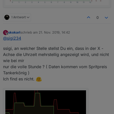
1 Antwort
0
skokarl
schrieb am
21. Nov. 2019, 14:42
S
zuletzt editiert von
Offline
@
sigi234
ssigi, an welcher Stelle stellst Du ein, dass in der X -
Achse die Uhrzeit mehrstellig angezeigt wird, und nicht
wie bei mir
nur die volle Stunde ? ( Daten kommen vom Spritpreis
Tankerkönig )
Ich find es nicht.