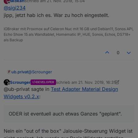
skokarl
schrieb am
21. Nov. 2019, 15:04
S
zuletzt editiert von
Offline
@
sigi234
@
sigi234
jipp, jetzt hab ich es. War zu hoch eingestellt.
Das geht normalerweise automatisch und hängt mit
ssigi, an welcher Stelle stellst Du ein, dass in der
dem Zeitintervall zusammen
X -Achse die Uhrzeit mehrstellig angezeigt wird,
IOBroker mit Proxmox auf Celeron Nuc mit 16 GB und Debian11, Sonos API,
und nicht wie bei mir
Echo Show 15 als Wandtablet, Homematic IP, HUE, Sonos, Echos, DS718+
nur die volle Stunde ? ( Daten kommen vom
als Backup
Spritpreis Tankerkönig )
Ich find es nicht.
0
@
Scrounger
ub.privat
Scrounger
schrieb am
21. Nov. 2019, 16:31
DEVELOPER
Eine bescheidene kleine Anfrage an den
zuletzt editiert von Scrounger
Offline
@ub-privat sagte in
Test Adapter Material Design
Programmierer - wie würdest Du am sinnvollsten ein
Widget für die Jalousie-Steuerung erstellen?
Widgets v0.2.x
:
Zusammen gestellt aus Slidern und diversen
Anzeigen ODER ist eventuell auch etwas Ganzes
"geplant".
ODER ist eventuell auch etwas Ganzes "geplant".
Man sehe mir meine naive Nachfrage nach, mit jedem
Tag probieren und studieren lernt man dazu. Eine
Frage verdient sicher auch immer eine gute Antwort
Nein ein "out of the box" Jalousie-Steuerung Widget ist