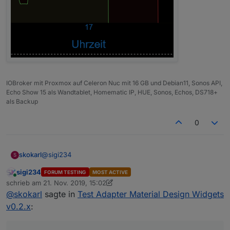
IOBroker mit Proxmox auf Celeron Nuc mit 16 GB und Debian11, Sonos API,
Echo Show 15 als Wandtablet, Homematic IP, HUE, Sonos, Echos, DS718+
als Backup
0
@
sigi234
skokarl
S
sigi234
FORUM TESTING
MOST ACTIVE
ssigi, an welcher Stelle stellst Du ein, dass in der X -
Online
schrieb am
21. Nov. 2019, 15:02
Achse die Uhrzeit mehrstellig angezeigt wird, und nicht
zuletzt editiert von sigi234
@
skokarl
sagte in
Test Adapter Material Design Widgets
wie bei mir
nur die volle Stunde ? ( Daten kommen vom Spritpreis
v0.2.x
:
Tankerkönig )
Ich find es nicht.