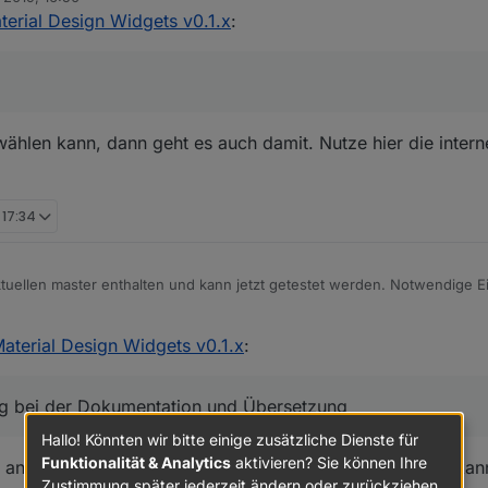
terial Design Widgets v0.1.x
:
 aktuellen master enthalten und kann jetzt getestet werden.
dgets unter Allgemein im Editor einen Link auf die Dokumentation mit den
für Influx aufzunehmen?
in der Hoffnung das nicht immer wieder die gleichen Fragen aufkommen
istory.
rstützung bei der Dokumentation und Übersetzung des Adapters benöti
wählen kann, dann geht es auch damit. Nutze hier die inter
 17:34
aktuellen master enthalten und kann jetzt getestet werden. Notwendige E
er/ioBroker.vis-materialdesign#line-history-chart
aterial Design Widgets v0.1.x
:
ng bei der Dokumentation und Übersetzung
Hallo! Könnten wir bitte einige zusätzliche Dienste für
Funktionalität & Analytics
aktivieren? Sie können Ihre
 an mit, habe aber noch nichts selbst umgesetzt, daher kann
Zustimmung später jederzeit ändern oder zurückziehen.