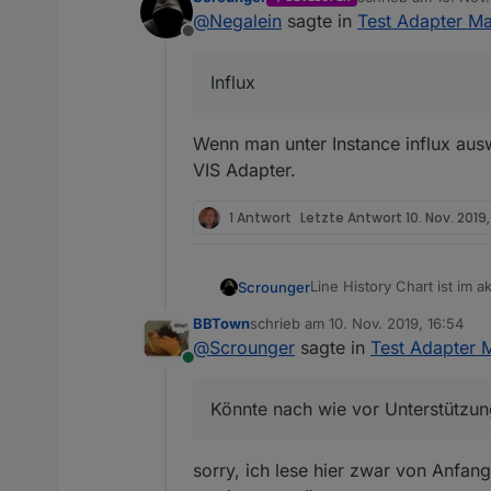
zuletzt editiert von
@
Negalein
sagte in
Test Adapter Ma
Line History Chart ist im
Offline
Ich hab jetzt bei allen Wi
Wäre es möglich, die auch 
Influx
Einstellungen eingefügt, 
Lt. Doku geht nur SQL und H
gelesen wird ;)
Könnte nach wie vor Unte
Wenn man unter Instance influx aus
VIS Adapter.
1 Antwort
Letzte Antwort
10. Nov. 2019,
Line History Chart ist im 
Scrounger
beschrieben:
BBTown
schrieb am
10. Nov. 2019, 16:54
https://github.com/Scroung
zuletzt editiert von
@
Scrounger
sagte in
Test Adapter M
Online
Könnte nach wie vor Unterstützu
sorry, ich lese hier zwar von Anfang