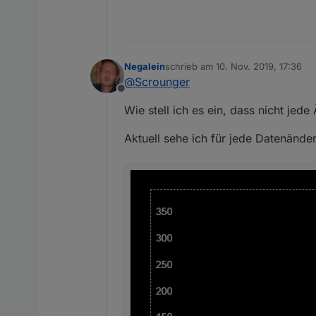
Negalein
schrieb am
10. Nov. 2019, 17:36
zuletzt editiert von
@
Scrounger
Offline
Wie stell ich es ein, dass nicht je
Aktuell sehe ich für jede Datenände