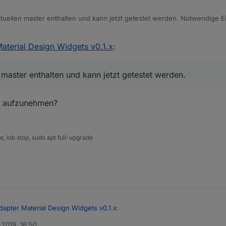
aktuellen master enthalten und kann jetzt getestet werden. Notwendige E
er/ioBroker.vis-materialdesign#line-history-chart
aterial Design Widgets v0.1.x
:
n master enthalten und kann jetzt getestet werden.
ux aufzunehmen?
 iob stop, sudo apt full-upgrade
dapter Material Design Widgets v0.1.x
:
 2019, 16:50