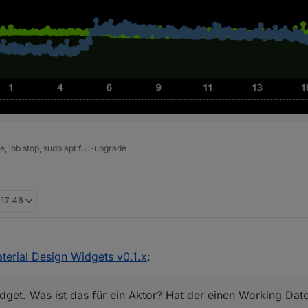
 iob stop, sudo apt full-upgrade
, 17:46
terial Design Widgets v0.1.x
:
et. Was ist das für ein Aktor? Hat der einen Working Dat