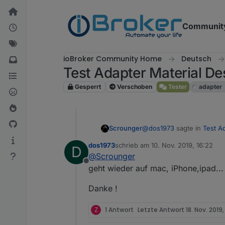
Weiter zum Inhalt
Communit
ioBroker Community Home
Deutsch
Test Adapter Material De
Gesperrt
Verschoben
Tester
adapter
@
dos1973
sagte in
Test A
Scrounger
dos1973
schrieb am
10. Nov. 2019, 16:22
D
zuletzt editiert von
@
Scrounger
@
Scrounger
Offline
aus Safari, wenn ich ob
geht wieder auf mac, iPhone,ipad...
Ah jaa, wie gesagt ich ha
Daher kann ich auch nix 
Danke !
Wenn ihr wollt das dieser 
Z
1 Antwort
Letzte Antwort
18. Nov. 2019,
D.h. komplette consolen l
man halt mal ein paar Mint