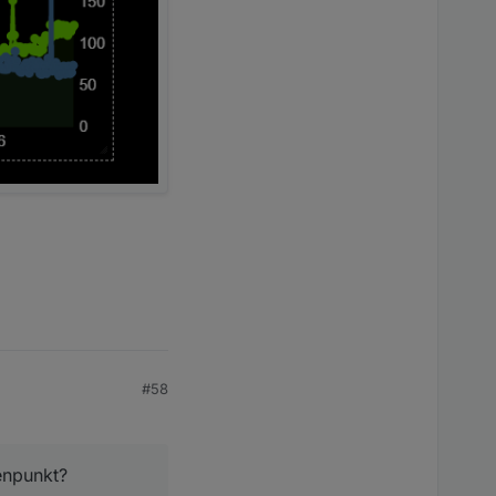
#58
enpunkt?