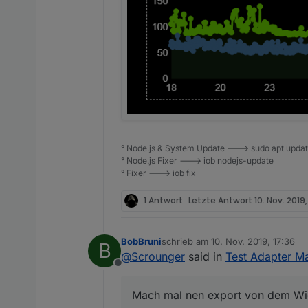
° Node.js & System Update ---> sudo apt update,
° Node.js Fixer ---> iob nodejs-update
° Fixer ---> iob fix
1 Antwort
Letzte Antwort
10. Nov. 2019
BobBruni
schrieb am
10. Nov. 2019, 17:36
B
zuletzt editiert von
@
Scrounger
said in
Test Adapter Ma
Offline
Mach mal nen export von dem Widg