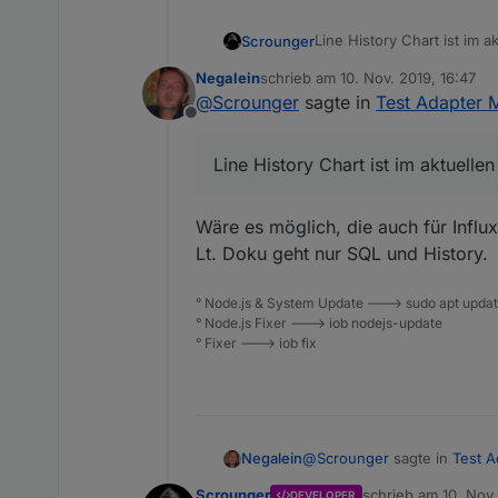
Line History Chart ist im 
Scrounger
beschrieben:
Negalein
schrieb am
10. Nov. 2019, 16:47
https://github.com/Scroung
zuletzt editiert von
@
Scrounger
sagte in
Test Adapter M
Offline
Line History Chart ist im aktuelle
Wäre es möglich, die auch für Infl
Lt. Doku geht nur SQL und History.
° Node.js & System Update ---> sudo apt update,
° Node.js Fixer ---> iob nodejs-update
° Fixer ---> iob fix
@
Scrounger
sagte in
Test A
Negalein
Scrounger
schrieb am
10. Nov.
DEVELOPER