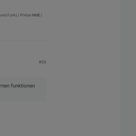
nd Funk) / Philips
HUE
/
#56
n funktionen vom VIS
rnen funktionen
 evtl. verfügbaren
 und das auch mal
gen!