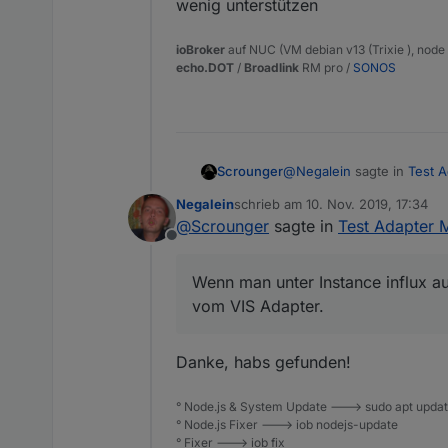
wenig unterstützen
ioBroker
auf NUC (VM debian v13 (Trixie ), node v
echo.DOT
/
Broadlink
RM pro /
SONOS
@
Negalein
sagte in
Test A
Scrounger
Negalein
schrieb am
10. Nov. 2019, 17:34
zuletzt editiert von
@
Scrounger
sagte in
Test Adapter M
Influx
Offline
Wenn man unter Instance i
Wenn man unter Instance influx au
Ich hab jetzt bei allen Wi
Adapter.
vom VIS Adapter.
Einstellungen eingefügt, 
gelesen wird ;)
Könnte nach wie vor Unte
Danke, habs gefunden!
° Node.js & System Update ---> sudo apt update,
° Node.js Fixer ---> iob nodejs-update
° Fixer ---> iob fix