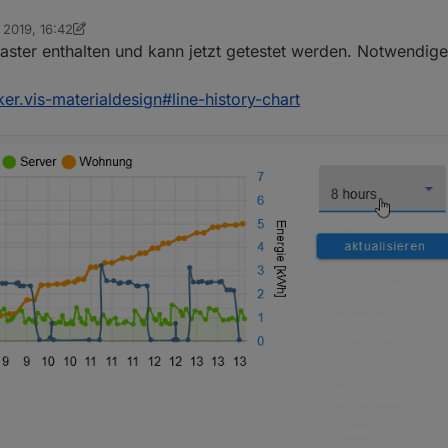
für den oben ersichtlichen Fehler hochgeladen -> aktuellen Master zieh
 2019, 16:42
n Scrounger
11. Okt. 2019, 17:45
master enthalten und kann jetzt getestet werden. Notwendige
er.vis-materialdesign#line-history-chart