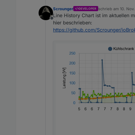
Edit:
Hab grad ein Bug Fix 
Scrounger
schrieb am
10. Nov.
DEVELOPER
zuletzt editiert vo
Line History Chart ist im aktuellen 
Offline
hier beschrieben:
https://github.com/Scrounger/ioBrok