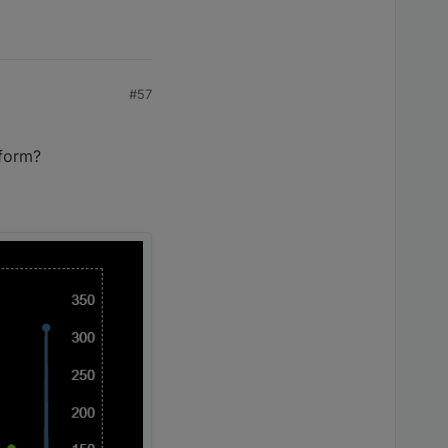
#57
nform?