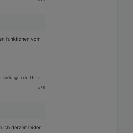
 evtl. verfügbaren
 und das auch mal
gen!
nen funktionen vom
instellungen sind hier
#55
 ich derzeit leider