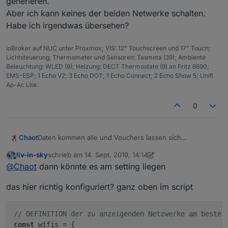
generieren.
n
s
Aber ich kann keines der beiden Netwerke schalten.
t
Habe ich irgendwas übersehen?
e
ll
ioBroker auf NUC unter Proxmox; VIS: 12" Touchscreen und 17" Touch;
u
Lichtsteuerung, Thermometer und Sensoren: Tasmota (39); Ambiente
n
Beleuchtung: WLED (9); Heizung: DECT Thermostate (9) an Fritz 6690;
g
EMS-ESP; 1 Echo V2; 3 Echo DOT; 1 Echo Connect; 2 Echo Show 5; Unifi
e
Ap-Ac Lite.
n
i
0
m
o
b
e
Chaot
Daten kommen alle und Vouchers lassen sich
r
generieren.
liv-in-sky
schrieb am
14. Sept. 2019, 14:14
e
Aber ich kann keines der beiden Netwerke schalten.
zuletzt editiert von liv-in-sky
Offline
n
@
Chaot
dann könnte es am setting liegen
Habe ich irgendwas übersehen?
t
e
das hier richtig konfiguriert? ganz oben im script
il
d
e
// DEFINITION der zu anzeigenden Netzwerke am besten
s
const
 wifis = {
