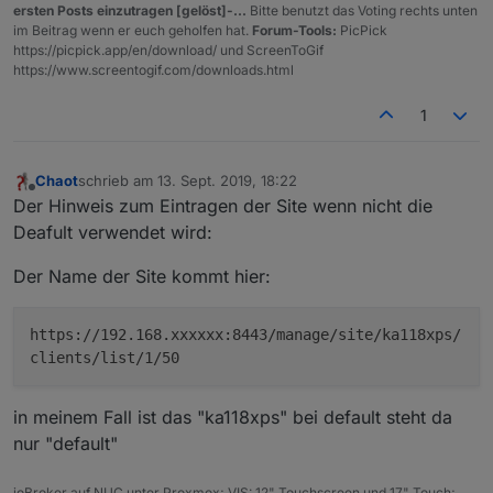
ersten Posts einzutragen [gelöst]-...
Bitte benutzt das Voting rechts unten
in
im Beitrag wenn er euch geholfen hat.
Forum-Tools:
PicPick
tabellen
https://picpick.app/en/download/ und ScreenToGif
form
https://www.screentogif.com/downloads.html
über ein
html-
1
widget
für vis
Chaot
schrieb am
13. Sept. 2019, 18:22
clientauf
anwesenheit,iqontrol=true es gibt
zuletzt editiert von
Offline
listung
verschiedene tabellen dafür: alle
Der Hinweis zum Eintragen der Site wenn nicht die
in
clients (mit disconnected), nur
Deafult verwendet wird:
tabellen
disconnected, nur clients am lan, nur
form für
clients am WLAN
Der Name der Site kommt hier:
iqontrol
wahlwei
alias=true
https://192.168.xxxxxx:8443/manage/site/ka118xps/
se
clients/list/1/50
hostnam
e oder
aliasnam
in meinem Fall ist das "ka118xps" bei default steht da
e
nur "default"
anzeige
der
ioBroker auf NUC unter Proxmox; VIS: 12" Touchscreen und 17" Touch;