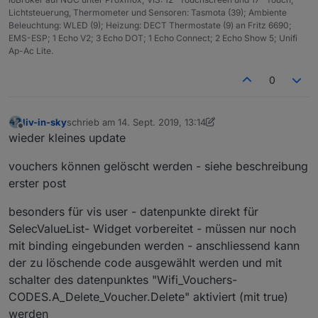
angemel
Lichtsteuerung, Thermometer und Sensoren: Tasmota (39); Ambiente
deten
Die Voucherliste und auch das erstellen von Vouchern
Beleuchtung: WLED (9); Heizung: DECT Thermostate (9) an Fritz 6690;
clients
funktioniert ebenfalls.
EMS-ESP; 1 Echo V2; 3 Echo DOT; 1 Echo Connect; 2 Echo Show 5; Unifi
Danke auch nochmal an
@
thewhobox
für die Starthilfe
Ap-Ac Lite.
health
geht immer - wird nur alle 3
und ganz besonderen Dank an
@
liv-in-sky
, der viel
des
abfragezyklen abgefragt - kommen
Zeit in dieses Script gesteckt hat. So macht es Spaß,
0
WLANs
daher erst verspätet beim ersten
auch das Testen und Fehler finden sowie korrigieren
aktivieren des scripts
macht dann Spaß.
minimal
variable apInfo = true - welcher
liv-in-sky
schrieb am
14. Sept. 2019, 13:14
zuletzt editiert von liv-in-sky
e Info's
Controller ist zuständig, ist der AP
Offline
wieder kleines update
zu AP's
adoptet (einbezogen), Ip des AP's,
Satisfaction, Modelbezeichnung, abruf
vouchers können gelöscht werden - siehe beschreibung
der daten nur alle 3 zyklen - kommen
erster post
daher erst verspätet beim ersten
aktivieren des scripts
besonders für vis user - datenpunkte direkt für
apInfo
für vis in html tabellenform und für
SelecValueList- Widget vorbereitet - müssen nur noch
anzeige
iqontrol (über popup)
mit binding eingebunden werden - anschliessend kann
der zu löschende code ausgewählt werden und mit
mehrer
geht immer
installier
schalter des datenpunktes "Wifi_Vouchers-
te
CODES.A_Delete_Voucher.Delete" aktiviert (mit true)
netzwer
werden