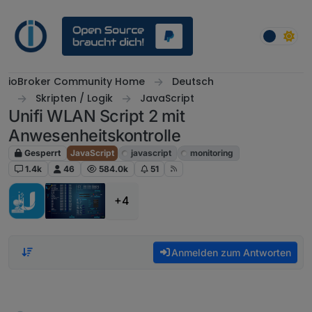
Weiter zum Inhalt
ioBroker Community Home
Deutsch
Skripten / Logik
JavaScript
Unifi WLAN Script 2 mit
Anwesenheitskontrolle
Gesperrt
JavaScript
javascript
monitoring
1.4k
46
584.0k
51
+4
Anmelden zum Antworten