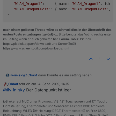
s
"WLAN_Dragon1"
:     { name: 
"WLAN_Dragon1"
, 
id
: 
"
c
"WLAN_DragonGuest"
: { name: 
"WLAN_DragonGuest"
, 
i
ri
p
t
s
info
nach einem gelösten Thread wäre es sinnvoll dies in der Überschrift des
ersten Posts einzutragen [gelöst]-...
Bitte benutzt das Voting rechts unten
n
es müssen 3 npm
zusatzmodule
in der
im Beitrag wenn er euch geholfen hat.
Forum-Tools:
PicPick
p
javascript instanz
eingetragen - und dadurch
https://picpick.app/en/download/ und ScreenToGif
m
installiert - werden: fs, request, request-
https://www.screentogif.com/downloads.html
z
promise-native
u
1
s
at
z
@
Chaot
dann könnte es am setting liegen
liv-in-sky
m
o
Chaot
schrieb am
14. Sept. 2019, 14:15
das hier richtig konfiguriert? ganz oben im script
d
zuletzt editiert von
Offline
@
liv-in-sky
Der Datenpunkt ist leer
ul
e
// DEFINITION der zu anzeigenden Netzwerke a
const wifis = {

ioBroker auf NUC unter Proxmox; VIS: 12" Touchscreen und 17" Touch;
lo
const
unifi_username
,
unifi_passwort
und
   "WLAN_Dragon1":     { name: "WLAN_Dragon1
Lichtsteuerung, Thermometer und Sensoren: Tasmota (39); Ambiente
gi
unifi_controller
WICHTIG:
der sitename muss
   "WLAN_DragonGuest": { name: "WLAN_DragonG
Beleuchtung: WLED (9); Heizung: DECT Thermostate (9) an Fritz 6690;
n
aus der URL im browser, bei aufruf der
EMS-ESP; 1 Echo V2; 3 Echo DOT; 1 Echo Connect; 2 Echo Show 5; Unifi