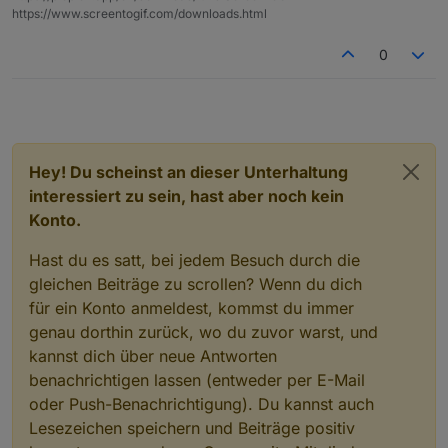
https://www.screentogif.com/downloads.html
d
m
0
in
iqontrol
kann über ein popup eingebunden werden. im feld
html eintragen: mögliche files, die zur verfügung
für clients:
stehen:
Hey! Du scheinst an dieser Unterhaltung
interessiert zu sein, hast aber noch kein
für vouchers:
Konto.
Hast du es satt, bei jedem Besuch durch die
gleichen Beiträge zu scrollen? Wenn du dich
für health und /oder apInfo
für ein Konto anmeldest, kommst du immer
genau dorthin zurück, wo du zuvor warst, und
kannst dich über neue Antworten
zusätzlich : nur LAN geräte :
htmllan.html
; nur
WLAN geräte:
htmlwlan.html
; nur disconnected
benachrichtigen lassen (entweder per E-Mail
geräte:
htmldisc.htm
l ;
voucher erstellung:
oder Push-Benachrichtigung). Du kannst auch
Lesezeichen speichern und Beiträge positiv
unter dem datenpunkt Wifi_Vouchers-