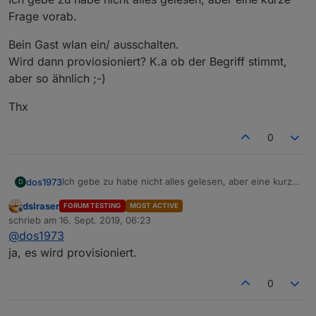
ei
Frage vorab.
g
e
Bein Gast wlan ein/ ausschalten.
n
Wird dann proviosioniert? K.a ob der Begriff stimmt,
di
disConClientsFirst
für die clintliste in iqontrol
aber so ähnlich ;-)
s
und vis
c
Thx
o
n
0
n
e
ct
e
Ich gebe zu habe nicht alles gelesen, aber eine kurze
dos1973
D
d
Frage vorab.
cl
dslraser
FORUM TESTING
MOST ACTIVE
Bein Gast wlan ein/ ausschalten.
Offline
ie
schrieb am
16. Sept. 2019, 06:23
Wird dann proviosioniert? K.a ob der Begriff stimmt,
zuletzt editiert von
n
@
dos1973
aber so ähnlich ;-)
Thx
ts
ja, es wird provisioniert.
al
s
0
e
r
st