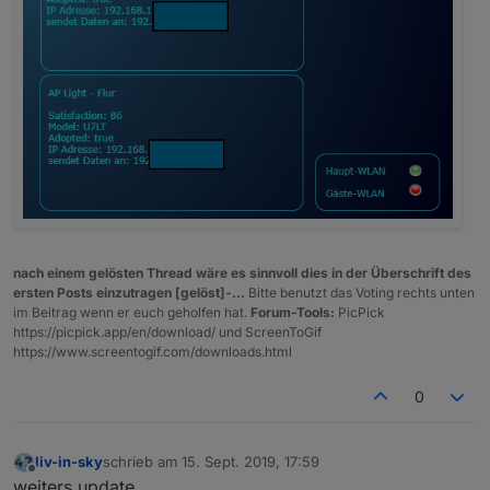
e
s
a
abfragezyklus
definiert, in welchen interval
b
die abfragen stattfinden sollen (20sek ist
fr
eingestellt) - damit erreicht man eine sehr
a
schnelle aktualisierung beim anmelden eines
g
clients im WLAN - beim abmelden des clients
ei
muss der
abfrageoffset
mit berücksichtigt
n
werden (15 sek ist eingestellt) - wählt man
t
den abfrageoffset zu klein, kann es sein, dass
e
bei einem wechsel eines clients (handy) zu
r
einem anderen accesspoint (ap) eine
nach einem gelösten Thread wäre es sinnvoll dies in der Überschrift des
v
auslogmeldung kommt - bei meinem system
ersten Posts einzutragen [gelöst]-...
Bitte benutzt das Voting rechts unten
al
bekomme ich nach ungefähr 30 sek einen
im Beitrag wenn er euch geholfen hat.
Forum-Tools:
PicPick
:
anmeldevorgang gemeldet und nach ca 45-50
https://picpick.app/en/download/ und ScreenToGif
"
sek einen abmeldevorgang
https://www.screentogif.com/downloads.html
a
b
0
fr
a
g
liv-in-sky
schrieb am
15. Sept. 2019, 17:59
e
zuletzt editiert von
Offline
weiters update
z