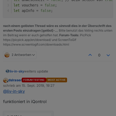
w
> resourcen sparen - der
iqontroladapter
let
 vouchers = 
false
;
ü
muss installiert
sein, wenn man iqontrol im
let
 apInfo = 
false
;
n
script auf true setzt
s
c
nach einem gelösten Thread wäre es sinnvoll dies in der Überschrift des
h
ersten Posts einzutragen [gelöst]-...
Bitte benutzt das Voting rechts unten
t
im Beitrag wenn er euch geholfen hat.
Forum-Tools:
PicPick
e
https://picpick.app/en/download/ und ScreenToGif
f
https://www.screentogif.com/downloads.html
e
at
2 Antworten
0
u
r
e
s
weiters update
liv-in-sky
a
dslraser
u
FORUM TESTING
MOST ACTIVE
die ap-info's stehen auch für iqontrol zur verfügung
Offline
f
schrieb am
15. Sept. 2019, 19:27
- popup-filename: "htmlinfo.html" - siehe letztes bild
zuletzt editiert von
tr
@
liv-in-sky
der beschreibung
u
e
es gibt auch einen info table für die vis - zum
funktioniert in iQontrol
s
einfachen einbinden - wie erwähnt html-widget mit
e
binding zum table-info-datenpunkt
dieses update bis ganz nach oben bis zum site-name
tz
(
javascript.x.WLANUnifi.Wifi_Info
)
ersetzen - danach die gewünschten features wieder