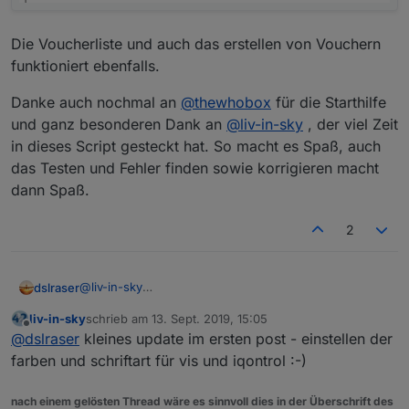
form
über ein
Die Voucherliste und auch das erstellen von Vouchern
html-
funktioniert ebenfalls.
widget
für vis
Danke auch nochmal an
@
thewhobox
für die Starthilfe
voucher
vouchers,iqontrol=true
und ganz besonderen Dank an
@
liv-in-sky
, der viel Zeit
auflistun
in dieses Script gesteckt hat. So macht es Spaß, auch
g in
das Testen und Fehler finden sowie korrigieren macht
tabellen
form für
dann Spaß.
iqontrol
2
voucher
es gibt im script setting eine variable
s
zum erstellen von standard vouchers
erstelle
(iqontrol, vis) oder man kann neue
@
liv-in-sky
dslraser
n
anlegen (nur vis)
@
thewhobox
liv-in-sky
schrieb am
13. Sept. 2019, 15:05
voucher
es gibt 2 datenpunkte für seleqtList-
Feedback Nr.: 1
ich habe jetzt 3 AP drinn sowie iQontrol und alles
zuletzt editiert von
Offline
@
dslraser
kleines update im ersten post - einstellen der
s
Widget, dadurch einfache vis
andere aktiv. Läuft alles (bei mir über aliasname)
löschen
anbindung (iqontrol, vis)
sieht dann in iQontrol bei mir so aus:
farben und schriftart für vis und iqontrol :-)
clientauf
anwesenheit=true
nach einem gelösten Thread wäre es sinnvoll dies in der Überschrift des
listung