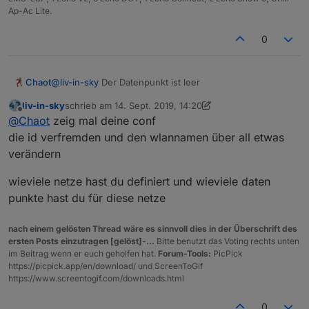
d
controller-web-seite, entnommen werden
Ap-Ac Lite.
at
!!!
https://forum.iobroker.net/post/323789
e
0
n
u
n
Chaot
@
liv-in-sky
Der Datenpunkt ist leer
d
p
liv-in-sky
schrieb am
14. Sept. 2019, 14:20
zuletzt editiert von liv-in-sky
o
Offline
@
Chaot
zeig mal deine conf
rt
die id verfremden und den wlannamen über all etwas
f
verändern
ü
r
c
wieviele netze hast du definiert und wieviele daten
o
punkte hast du für diese netze
n
tr
nach einem gelösten Thread wäre es sinnvoll dies in der Überschrift des
ol
ersten Posts einzutragen [gelöst]-...
Bitte benutzt das Voting rechts unten
le
im Beitrag wenn er euch geholfen hat.
Forum-Tools:
PicPick
r
https://picpick.app/en/download/ und ScreenToGif
u
https://www.screentogif.com/downloads.html
n
d
0