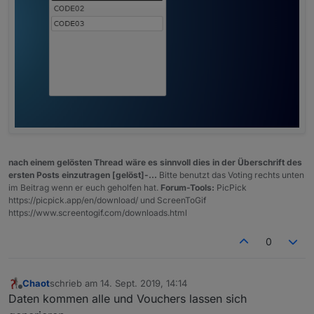
use
umschalten eines netzwerkes - die
ap's werden umgeschaltet - es gibt
einen datenpunkt, der diese pause
anzeigt - z.b in meiner vis: ich ändere
bei dieser pause die schriftfarbe für
die cleints und die rahmen blinke rot -
siehe bild am ende
rudimen
es gibt einen filter für die clientanzeige
tärer
- es werden nur clientsangezeigt,
filter für
welche den inhalt vom datenpunkt
client
"Client_WhiteList" beinhalten
anzeige
nach einem gelösten Thread wäre es sinnvoll dies in der Überschrift des
ersten Posts einzutragen [gelöst]-...
Bitte benutzt das Voting rechts unten
SSID
einfache integration - die werte
im Beitrag wenn er euch geholfen hat.
Forum-Tools:
PicPick
unsichtb
können vom zustand in der unifi
https://picpick.app/en/download/ und ScreenToGif
ar
datenbank abweichen - wird nicht
https://www.screentogif.com/downloads.html
schalten
abgefragt
0
was ist wichtig :
Chaot
schrieb am
14. Sept. 2019, 14:14
e
zuletzt editiert von
Offline
Daten kommen alle und Vouchers lassen sich
i