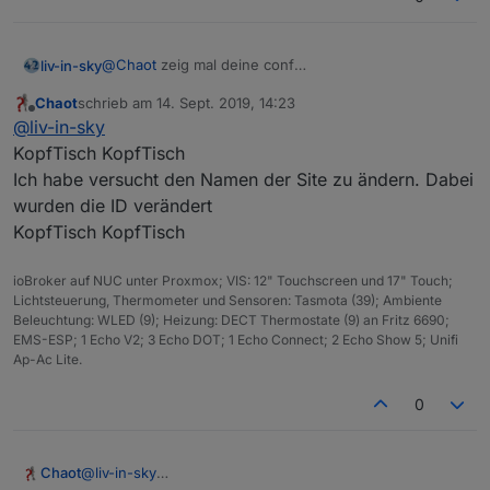
d
e
r
si
@
Chaot
zeig mal deine conf
liv-in-sky
t
die id verfremden und den wlannamen über all etwas
Chaot
schrieb am
14. Sept. 2019, 14:23
e
verändern
wieviele netze hast du definiert und wieviele daten
zuletzt editiert von
Offline
@
liv-in-sky
-
punkte hast du für diese netze
n
KopfTisch KopfTisch
a
Ich habe versucht den Namen der Site zu ändern. Dabei
m
wurden die ID verändert
e
KopfTisch KopfTisch
k
const
wifis
- wie man die ID des netzwerkes
o
rausfindet steht hier:
ioBroker auf NUC unter Proxmox; VIS: 12" Touchscreen und 17" Touch;
n
https://forum.iobroker.net/post/295086
Lichtsteuerung, Thermometer und Sensoren: Tasmota (39); Ambiente
st
Beleuchtung: WLED (9); Heizung: DECT Thermostate (9) an Fritz 6690;
a
EMS-ESP; 1 Echo V2; 3 Echo DOT; 1 Echo Connect; 2 Echo Show 5; Unifi
n
Ap-Ac Lite.
t
e
0
w
la
n
Chaot
@
liv-in-sky
-