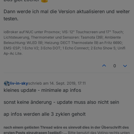
kontrollieren
p
-
Dann werde ich mal die Version aktualisieren und weiter
al
testen.
ia
s
ioBroker auf NUC unter Proxmox; VIS: 12" Touchscreen und 17" Touch;
Lichtsteuerung, Thermometer und Sensoren: Tasmota (39); Ambiente
bl
const
blackList
Beleuchtung: WLED (9); Heizung: DECT Thermostate (9) an Fritz 6690;
a
EMS-ESP; 1 Echo V2; 3 Echo DOT; 1 Echo Connect; 2 Echo Show 5; Unifi
c
Ap-Ac Lite.
kl
is
0
t
f
ü
r
liv-in-sky
schrieb am
14. Sept. 2019, 17:11
zuletzt editiert von
Offline
cl
kleines update - minimale ap infos
ie
n
sonst keine änderung - update muss also nicht sein
ts
ap infos werden alle 3 zyklen geholt
cl
const
checkConnType
- darin werden
ie
clientnamen angegeben, bei denen man den
nach einem gelösten Thread wäre es sinnvoll dies in der Überschrift des
n
aktuellen AccessPoint braucht - es werden
ersten Posts einzutragen [gelöst]-...
Bitte benutzt das Voting rechts unten
ts
dafür eigene Datenpunkte angelegt