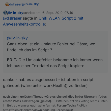
e
@
liv-in-sky
dslraser
s
Ganz oben ist ein Umlaute Fehler bei Gäste, wo finde
liv-in-sky
schrieb am
16. Sept. 2019, 07:49
a
ich das im Script ?
EDIT:
Die Umlautefehler bekomme ich immer wenn ich
zuletzt editiert von
Offline
n
@
dslraser
sagte in
Unifi WLAN Script 2 mit
aus einer Textdatei das Script kopiere.
z
Anwesenheitskontrolle
:
ei
g
e
@
liv-in-sky
n
Ganz oben ist ein Umlaute Fehler bei Gäste, wo
finde ich das im Script ?
farben für iqontrol und vis
d
es wird ein ordner in der javascript instanz
EDIT:
Die Umlautefehler bekomme ich immer wenn
at
erzeugt - unter umständen wird ein zweiter
ich aus einer Textdatei das Script kopiere.
e
ordner angelegt, zum sichern "dauerhafter
n
daten". WLANUnifi kann gelöscht werden
p
(z.b. bei einem update des scripts;
danke - hab es ausgebessert - ist oben im script
u
WLANUnifiHelp sollte nicht gelöscht werden,
geändert (wäre unter workHealth() zu finden)
n
darin sind Daten gespeichert, die wieder
kt
gebraucht werden (z.b datenverbrauch
e
messung)
nach einem gelösten Thread wäre es sinnvoll dies in der Überschrift des
i
ersten Posts einzutragen [gelöst]-...
Bitte benutzt das Voting rechts unten
im Beitrag wenn er euch geholfen hat.
Forum-Tools:
PicPick
m
https://picpick.app/en/download/ und ScreenToGif
a