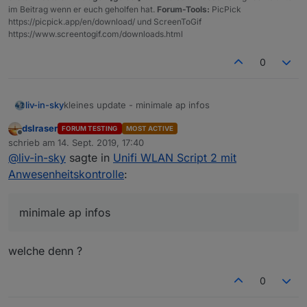
im Beitrag wenn er euch geholfen hat.
Forum-Tools:
PicPick
vi
https://picpick.app/en/download/ und ScreenToGif
a
https://www.screentogif.com/downloads.html
A
P
0
's
k
o
n
kleines update - minimale ap infos
liv-in-sky
tr
dslraser
ol
FORUM TESTING
MOST ACTIVE
sonst keine änderung - update muss also nicht sein
Offline
le
schrieb am
14. Sept. 2019, 17:40
zuletzt editiert von
@
liv-in-sky
sagte in
Unifi WLAN Script 2 mit
ap infos werden alle 3 zyklen geholt
lä
clientPauseConst
- ist für die länge der
Anwesenheitskontrolle
:
n
scriptpause verantwortlich - wird benötigt, da
g
beim ein oder ausschalten eines netzwerkes
e
(auch nur das gästenetzwerk) alle ap's einen
minimale ap infos
d
neustart machen (
proviosioniert
) und
e
dadurch die anwesenheitskontrolle beeinflußt
r
werden könnte. z.b brauchen tasmota-
welche denn ?
p
geflashte clients lange, bis sie wieder online
a
sind - die anwesenheitskontrolle könnte auch
0
u
zur überwachung solcher geräte genutzt
s
werden