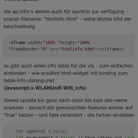
y
die ap-info's stehen auch für iqontrol zur verfügung -
kl
u
popup-filename: "htmlinfo.html" - siehe letztes bild der
s
beschreibung
"
u
n
<
iframe
width
=
"100% "
height
=
"100%
d
"
frameborder
=
"0"
src
=
"htmlinfo.html"
>
</iframe)>
"
a
b
es gibt auch einen info table für die vis - zum einfachen
fr
einbinden - wie erwähnt html-widget mit binding zum
a
table-info-datenpunkt
g
(
javascript.x.WLANUnifi.Wifi_Info
)
e
o
dieses update bis ganz nach oben bis zum site-name
ff
s
ersetzen - danach die gewünschten features wieder auf
e
"true" setzen - und falls verändert - die farben einstellen
t"
g
iqontrol
,
anwesenheit
,
vouchers
,
apInfo
-
let
 iqontrol = 
false
;
e
was nicht benötigt wird, bitte nicht aktivieren -
let
 anwesenheit = 
false
; // beim setzen von 
true
 