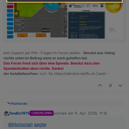
kein Support per PN! - Fragen im Forum stellen -
Benutzt das Voting
rechts unten im Beitrag wenn er euch geholfen hat.
Das Forum freut sich über eine Spende. Benutzt dazu den
Spendenbutton oben rechts. Danke!
der Installationsfixer:
curl -fsL https://iobroker.net/fix.sh | bash -
0
Homoran
@
DasBo1975
sagte
:
DasBo1975
schrieb am
11. Apr. 2026, 11:15
DEVELOPER
zuletzt editiert von
Offline
Ja, mit 9.4 °C hab ich vorgestern auch angefangen
ein kleines Beispiel wie es derzeit bei mir auf
der VIS 1 ausschaut.
bin mittlerweile auf 13.
@
Homoran
sagte
: