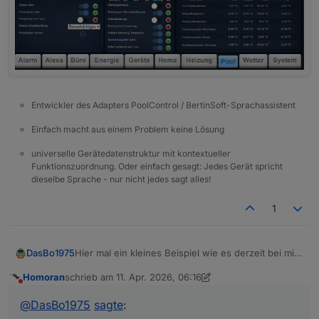
Entwickler des Adapters PoolControl / BertinSoft-Sprachassistent
Einfach macht aus einem Problem keine Lösung
universelle Gerätedatenstruktur mit kontextueller
Funktionszuordnung. Oder einfach gesagt: Jedes Gerät spricht
dieselbe Sprache - nur nicht jedes sagt alles!
1
Hier mal ein kleines Beispiel wie es derzeit bei mir
DasBo1975
auf der VIS 1 ausschaut.
Homoran
schrieb am
11. Apr. 2026, 06:16
Ist noch alles im Aufbau und eher eine erste
Eigene Widgets für PoolControl habe ich bisher
zuletzt editiert von Homoran
4. Nov. 2026, 09:12
Nicht stören
Spielerei, aber die Richtung gefällt mir schon ganz
noch nicht umgesetzt – das steht aber definitiv
@
DasBo1975
sagte
:
gut.
noch auf der Liste 😉