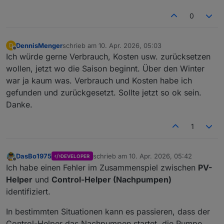
0
DennisMenger
schrieb am
10. Apr. 2026, 05:03
D
zuletzt editiert von
Offline
Ich würde gerne Verbrauch, Kosten usw. zurücksetzen
wollen, jetzt wo die Saison beginnt. Über den Winter
war ja kaum was. Verbrauch und Kosten habe ich
gefunden und zurückgesetzt. Sollte jetzt so ok sein.
Danke.
1
DasBo1975
schrieb am
10. Apr. 2026, 05:42
DEVELOPER
zuletzt editiert von
Offline
Ich habe einen Fehler im Zusammenspiel zwischen
PV-
Helper
und
Control-Helper (Nachpumpen)
identifiziert.
In bestimmten Situationen kann es passieren, dass der
Control-Helper das Nachpumpen startet, die Pumpe