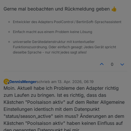
Gerne mal beobachten und Rückmeldung geben 👍
Entwickler des Adapters PoolControl / BertinSoft-Sprachassistent
Einfach macht aus einem Problem keine Lösung
universelle Gerätedatenstruktur mit kontextueller
Funktionszuordnung. Oder einfach gesagt: Jedes Gerät spricht
dieselbe Sprache - nur nicht jedes sagt alles!
0
DennisMenger
schrieb am
13. Apr. 2026, 06:19
D
zuletzt editiert von
Offline
Moin. Aktuell habe ich Probleme den Adapter richtig
zum Laufen zu bringen. Ist es richtig, dass das
Kästchen "Poolsaison aktiv" auf dem Reiter Allgemeine
Einstellungen identisch mit dem Datenpunkt
"status/season_active" sein muss? Änderungen an dem
Kästchen "Poolsaison aktiv" haben keinen Einfluss auf
den genannten Datenpunkt bei mir.