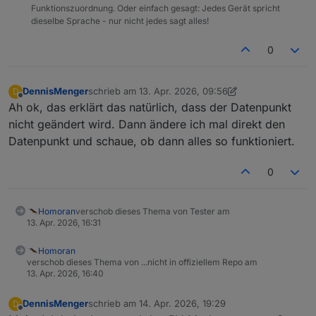
Funktionszuordnung. Oder einfach gesagt: Jedes Gerät spricht
dieselbe Sprache - nur nicht jedes sagt alles!
0
DennisMenger
schrieb am
13. Apr. 2026, 09:56
D
zuletzt editiert von DennisMenger
Offline
Ah ok, das erklärt das natürlich, dass der Datenpunkt
nicht geändert wird. Dann ändere ich mal direkt den
Datenpunkt und schaue, ob dann alles so funktioniert.
0
Homoran
verschob dieses Thema von Tester am
13. Apr. 2026, 16:31
Homoran
verschob dieses Thema von ...nicht in offiziellem Repo am
13. Apr. 2026, 16:40
DennisMenger
schrieb am
14. Apr. 2026, 19:29
D
zuletzt editiert von
Offline