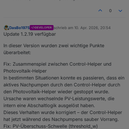
0
DasBo1975
schrieb am
10. Apr. 2026, 20:54
DEVELOPER
zuletzt editiert von
Offline
Update 1.2.19 verfügbar
In dieser Version wurden zwei wichtige Punkte
überarbeitet:
Fix: Zusammenspiel zwischen Control-Helper und
Photovoltaik-Helper
In bestimmten Situationen konnte es passieren, dass ein
aktives Nachpumpen durch den Control-Helper durch
den Photovoltaik-Helper wieder gestoppt wurde.
Ursache waren wechselnde PV-Leistungswerte, die
intern eine Abschaltlogik ausgelöst haben.
Dieses Verhalten wurde korrigiert – der Control-Helper
hat jetzt während des Nachpumpens sauber Vorrang.
Fix: PV-Überschuss-Schwelle (threshold_w)