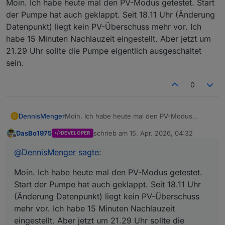
Moin. Ich habe heute mal den PV-Modus getestet. Start
der Pumpe hat auch geklappt. Seit 18.11 Uhr (Änderung
Datenpunkt) liegt kein PV-Überschuss mehr vor. Ich
habe 15 Minuten Nachlauzeit eingestellt. Aber jetzt um
21.29 Uhr sollte die Pumpe eigentlich ausgeschaltet
sein.
0
DennisMenger
Moin. Ich habe heute mal den PV-Modus
D
getestet. Start der Pumpe hat auch geklappt.
DasBo1975
schrieb am
15. Apr. 2026, 04:32
DEVELOPER
Seit 18.11 Uhr (Änderung Datenpunkt) liegt kein
zuletzt editiert von
Offline
PV-Überschuss mehr vor. Ich habe 15 Minuten
@
DennisMenger
sagte
:
Nachlauzeit eingestellt. Aber jetzt um 21.29 Uhr
sollte die Pumpe eigentlich ausgeschaltet sein.
Moin. Ich habe heute mal den PV-Modus getestet.
Start der Pumpe hat auch geklappt. Seit 18.11 Uhr
(Änderung Datenpunkt) liegt kein PV-Überschuss
mehr vor. Ich habe 15 Minuten Nachlauzeit
eingestellt. Aber jetzt um 21.29 Uhr sollte die