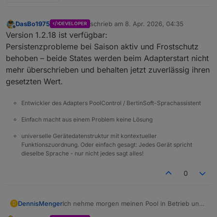
DasBo1975
schrieb am
8. Apr. 2026, 04:35
DEVELOPER
zuletzt editiert von
Offline
Version 1.2.18 ist verfügbar:
Persistenzprobleme bei Saison aktiv und Frostschutz
behoben – beide States werden beim Adapterstart nicht
mehr überschrieben und behalten jetzt zuverlässig ihren
gesetzten Wert.
Entwickler des Adapters PoolControl / BertinSoft-Sprachassistent
Einfach macht aus einem Problem keine Lösung
universelle Gerätedatenstruktur mit kontextueller
Funktionszuordnung. Oder einfach gesagt: Jedes Gerät spricht
dieselbe Sprache - nur nicht jedes sagt alles!
0
DennisMenger
Ich nehme morgen meinen Pool in Betrieb und
D
kann dann intensiv testen und berichten.