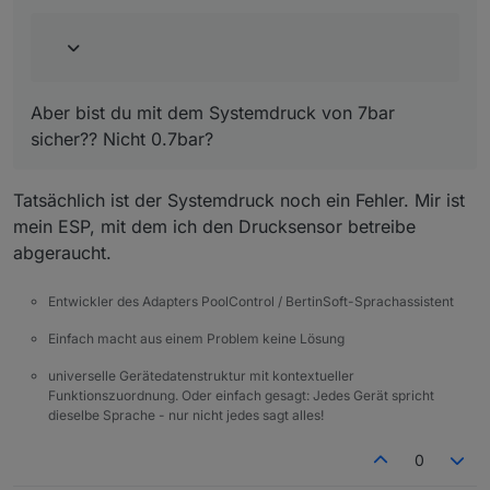
Aber bist du mit dem Systemdruck von 7bar sicher??
Nicht 0.7bar?
Ich muss noch einiges umbauen und erstmal mein
System wieder unter allen Bedingungen prüfen,
dann werde ich endlich mitspielen können.
EDIT:
Die Nacht war aber kalt...
Aber bist du mit dem Systemdruck von 7bar
sicher?? Nicht 0.7bar?
Tatsächlich ist der Systemdruck noch ein Fehler. Mir ist
mein ESP, mit dem ich den Drucksensor betreibe
abgeraucht.
Entwickler des Adapters PoolControl / BertinSoft-Sprachassistent
Einfach macht aus einem Problem keine Lösung
universelle Gerätedatenstruktur mit kontextueller
Funktionszuordnung. Oder einfach gesagt: Jedes Gerät spricht
dieselbe Sprache - nur nicht jedes sagt alles!
0