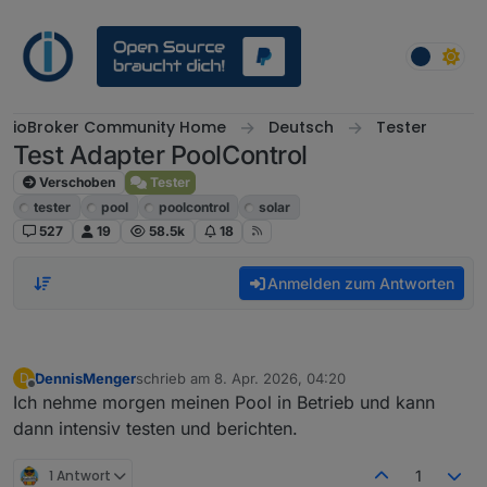
Weiter zum Inhalt
ioBroker Community Home
Deutsch
Tester
Test Adapter PoolControl
Verschoben
Tester
tester
pool
poolcontrol
solar
527
19
58.5k
18
Anmelden zum Antworten
DennisMenger
schrieb am
8. Apr. 2026, 04:20
D
zuletzt editiert von
Offline
Ich nehme morgen meinen Pool in Betrieb und kann
dann intensiv testen und berichten.
1 Antwort
1