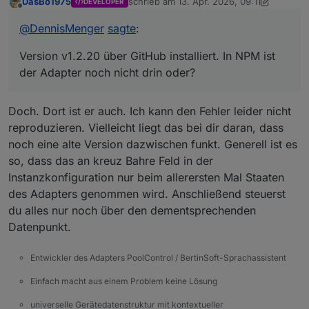
DasBo1975
schrieb am
13. Apr. 2026, 09:11
DEVELOPER
zuletzt editiert von DasBo1975
Offline
@
DennisMenger
sagte
:
Version v1.2.20 über GitHub installiert. In NPM ist
der Adapter noch nicht drin oder?
Doch. Dort ist er auch. Ich kann den Fehler leider nicht
reproduzieren. Vielleicht liegt das bei dir daran, dass
noch eine alte Version dazwischen funkt. Generell ist es
so, dass das an kreuz Bahre Feld in der
Instanzkonfiguration nur beim allerersten Mal Staaten
des Adapters genommen wird. Anschließend steuerst
du alles nur noch über den dementsprechenden
Datenpunkt.
Entwickler des Adapters PoolControl / BertinSoft-Sprachassistent
Einfach macht aus einem Problem keine Lösung
universelle Gerätedatenstruktur mit kontextueller