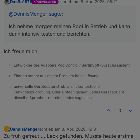
DasBo1975
schrieb am
8. Apr. 2026, 05:21
DEVELOPER
zuletzt editiert von
Offline
@
DennisMenger
sagte
:
Ich nehme morgen meinen Pool in Betrieb und kann
dann intensiv testen und berichten.
Ich freue mich
Entwickler des Adapters PoolControl / BertinSoft-Sprachassistent
Einfach macht aus einem Problem keine Lösung
universelle Gerätedatenstruktur mit kontextueller
Funktionszuordnung. Oder einfach gesagt: Jedes Gerät spricht
dieselbe Sprache - nur nicht jedes sagt alles!
0
DennisMenger
schrieb am
8. Apr. 2026, 19:31
D
zuletzt editiert von
Offline
Zu früh gefreut ... Leck gefunden. Musste heute erstmal