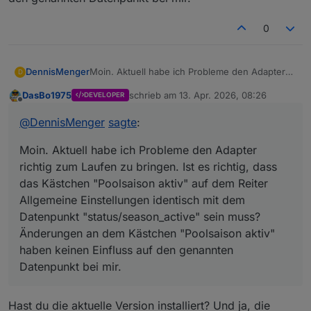
0
DennisMenger
Moin. Aktuell habe ich Probleme den Adapter
D
richtig zum Laufen zu bringen. Ist es richtig,
DasBo1975
schrieb am
13. Apr. 2026, 08:26
DEVELOPER
dass das Kästchen "Poolsaison aktiv" auf dem
zuletzt editiert von
Offline
Reiter Allgemeine Einstellungen identisch mit
@
DennisMenger
sagte
:
dem Datenpunkt "status/season_active" sein
muss? Änderungen an dem Kästchen
Moin. Aktuell habe ich Probleme den Adapter
"Poolsaison aktiv" haben keinen Einfluss auf
den genannten Datenpunkt bei mir.
richtig zum Laufen zu bringen. Ist es richtig, dass
das Kästchen "Poolsaison aktiv" auf dem Reiter
Allgemeine Einstellungen identisch mit dem
Datenpunkt "status/season_active" sein muss?
Änderungen an dem Kästchen "Poolsaison aktiv"
haben keinen Einfluss auf den genannten
Datenpunkt bei mir.
Hast du die aktuelle Version installiert? Und ja, die