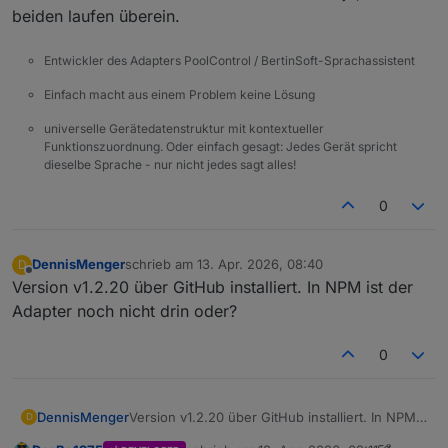
beiden laufen überein.
Entwickler des Adapters PoolControl / BertinSoft-Sprachassistent
Einfach macht aus einem Problem keine Lösung
universelle Gerätedatenstruktur mit kontextueller
Funktionszuordnung. Oder einfach gesagt: Jedes Gerät spricht
dieselbe Sprache - nur nicht jedes sagt alles!
0
DennisMenger
schrieb am
13. Apr. 2026, 08:40
D
zuletzt editiert von
Offline
Version v1.2.20 über GitHub installiert. In NPM ist der
Adapter noch nicht drin oder?
0
DennisMenger
Version v1.2.20 über GitHub installiert. In NPM
D
ist der Adapter noch nicht drin oder?