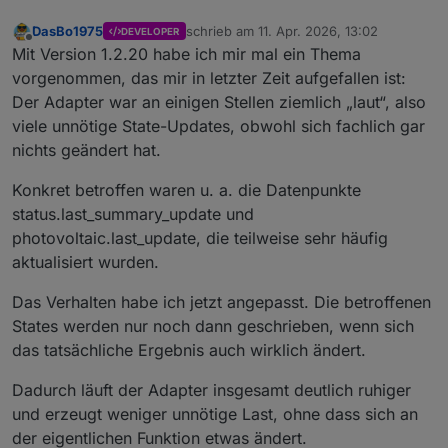
DasBo1975
schrieb am
11. Apr. 2026, 13:02
DEVELOPER
zuletzt editiert von
Offline
Mit Version 1.2.20 habe ich mir mal ein Thema
vorgenommen, das mir in letzter Zeit aufgefallen ist:
Der Adapter war an einigen Stellen ziemlich „laut“, also
viele unnötige State-Updates, obwohl sich fachlich gar
nichts geändert hat.
Konkret betroffen waren u. a. die Datenpunkte
status.last_summary_update und
photovoltaic.last_update, die teilweise sehr häufig
aktualisiert wurden.
Das Verhalten habe ich jetzt angepasst. Die betroffenen
States werden nur noch dann geschrieben, wenn sich
das tatsächliche Ergebnis auch wirklich ändert.
Dadurch läuft der Adapter insgesamt deutlich ruhiger
und erzeugt weniger unnötige Last, ohne dass sich an
der eigentlichen Funktion etwas ändert.