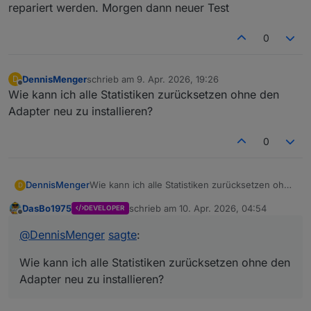
repariert werden. Morgen dann neuer Test
0
DennisMenger
schrieb am
9. Apr. 2026, 19:26
D
zuletzt editiert von
Offline
Wie kann ich alle Statistiken zurücksetzen ohne den
Adapter neu zu installieren?
0
DennisMenger
Wie kann ich alle Statistiken zurücksetzen ohne
D
den Adapter neu zu installieren?
DasBo1975
schrieb am
10. Apr. 2026, 04:54
DEVELOPER
zuletzt editiert von
Offline
@
DennisMenger
sagte
:
Wie kann ich alle Statistiken zurücksetzen ohne den
Adapter neu zu installieren?