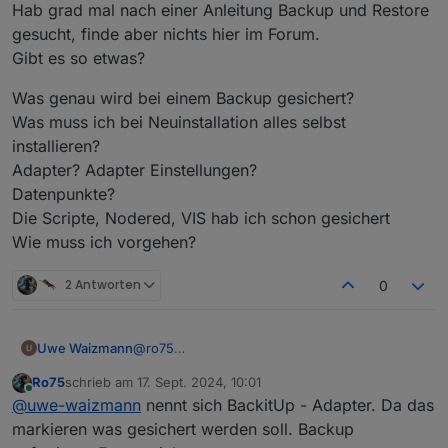
Hab grad mal nach einer Anleitung Backup und Restore
gesucht, finde aber nichts hier im Forum.
Ro75.
Gibt es so etwas?
Was genau wird bei einem Backup gesichert?
Was muss ich bei Neuinstallation alles selbst
installieren?
Adapter? Adapter Einstellungen?
Datenpunkte?
Die Scripte, Nodered, VIS hab ich schon gesichert
Wie muss ich vorgehen?
2 Antworten
0
@
ro75
Uwe Waizmann
ok ok Ihr habt ja Recht!
Ro75
schrieb am
17. Sept. 2024, 10:01
Hab grad mal nach einer Anleitung Backup und
Was genau wird bei einem Backup gesichert?
zuletzt editiert von
Online
@
uwe-waizmann
nennt sich BackitUp - Adapter. Da das
Restore gesucht, finde aber nichts hier im
Was muss ich bei Neuinstallation alles selbst
Forum.
installieren?
markieren was gesichert werden soll. Backup
Gibt es so etwas?
Adapter? Adapter Einstellungen?