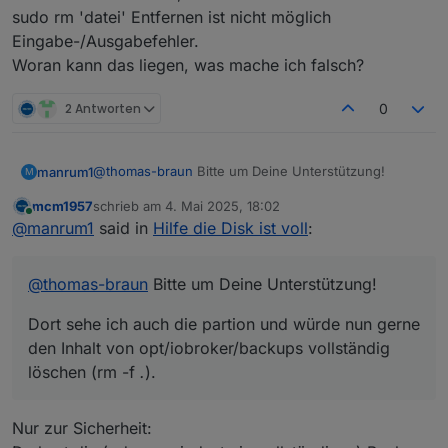
sudo rm 'datei' Entfernen ist nicht möglich
Eingabe-/Ausgabefehler.
Woran kann das liegen, was mache ich falsch?
2 Antworten
0
@
thomas-braun
Bitte um Deine Unterstützung!
manrum1
M
mcm1957
schrieb am
4. Mai 2025, 18:02
Auch meine partition (rootfs) ist auf Grund der
zuletzt editiert von
Online
@
manrum1
said in
Hilfe die Disk ist voll
:
Backup-Größe zu 100% voll. Ich habe die nvme nun
ausgebaut und über einen externen Adapter an
einen Ubuntu-Rechner angeschlossen. Dort sehe ich
@
thomas-braun
Bitte um Deine Unterstützung!
auch die partion und würde nun gerne den Inhalt von
opt/iobroker/backups vollständig löschen (rm -f
.
).
Dort sehe ich auch die partion und würde nun gerne
Das funktioniert aber nicht, es kommt ein:
sudo rm 'datei' Entfernen ist nicht möglich
den Inhalt von opt/iobroker/backups vollständig
Eingabe-/Ausgabefehler.
löschen (rm -f
.
).
Woran kann das liegen, was mache ich falsch?
Nur zur Sicherheit: