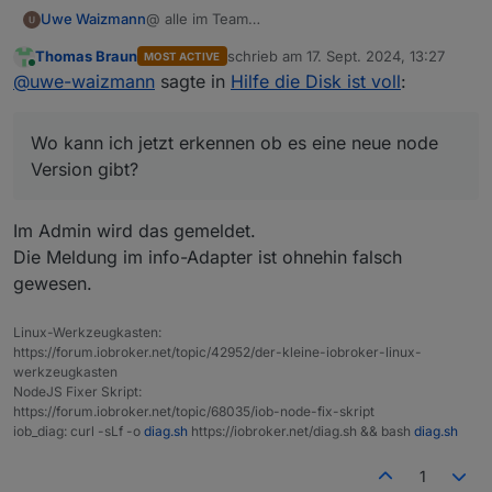
@ alle im Team
Uwe Waizmann
Ich bin platt.
Thomas Braun
schrieb am
17. Sept. 2024, 13:27
MOST ACTIVE
Habe iobroker schon einige Zeit am laufen,
PS: Backup war vom Samstag und seit
zuletzt editiert von
Online
@
uwe-waizmann
sagte in
Hilfe die Disk ist voll
:
aber ein Backup hatte ich noch nie gebraucht.
Sonntag, wo die Probleme begannen, lief auch
Die Neuinstallation vom PI hat wesentlich mehr
das Backup nicht mehr.
Hatte bisher immer noch den Info Adapter
Arbeit gemacht als der IOB
genutzt, hab da abundzu mal drauf geschaut..
Wo kann ich jetzt erkennen ob es eine neue node
Der Restore hat wunderbar geklappt, alles
Wo kann ich jetzt erkennen ob es eine neue
Vielen herzlichen Dank an Euch für die Geduld
wurde zurück geschrieben.
node Version gibt?
mit mir und für den wirklich hervorragenden
Version gibt?
Ich bin begeistert, hätte ich das vorher
und schnellen Support
Viele Grüße
gewusst, hätten wir uns manchen Post
Uwe
ersparen können. Jetzt erst verstehe ich Eure
Im Admin wird das gemeldet.
Kommentare.
Die Meldung im info-Adapter ist ohnehin falsch
Ich hatte mit viel mehr Arbeit gerechnet.
gewesen.
Aber es lief ja fast on alleine durch und alles
ist wieder da.
Linux-Werkzeugkasten:
https://forum.iobroker.net/topic/42952/der-kleine-iobroker-linux-
werkzeugkasten
NodeJS Fixer Skript:
https://forum.iobroker.net/topic/68035/iob-node-fix-skript
iob_diag: curl -sLf -o
diag.sh
https://iobroker.net/diag.sh && bash
diag.sh
1