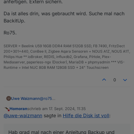
anfertigen. Extern sichern.
Datenpunkte?
Die Scripte, Nodered, VIS hab ich schon
Da ist alles drin, was gebraucht wird. Suche mal nach
gesichert
BackitUp.
Wie muss ich vorgehen?
Ro75.
SERVER = Beelink U59 16GB DDR4 RAM 512GB SSD, FB 7490, FritzDect
200+301+440, ConBee II, Zigbee Aqara Sensoren + NOUS A1Z, NOUS A1T,
Philips Hue ** ioBroker, REDIS, influxdb2, Grafana, PiHole, Plex-
Mediaserver, paperless-ngx (Docker), MariaDB + phpmyadmin *** VIS-
Runtime = Intel NUC 8GB RAM 128GB SSD + 24" Touchscreen
0
@
ro75
Uwe Waizmann
ok ok Ihr habt ja Recht!
Homoran
schrieb am
17. Sept. 2024, 11:35
Hab grad mal nach einer Anleitung Backup und
Was genau wird bei einem Backup gesichert?
zuletzt editiert von
Nicht stören
@
uwe-waizmann
sagte in
Hilfe die Disk ist voll
:
Restore gesucht, finde aber nichts hier im
Was muss ich bei Neuinstallation alles selbst
Forum.
installieren?
Gibt es so etwas?
Adapter? Adapter Einstellungen?
Hab grad mal nach einer Anleitung Backup und
Datenpunkte?