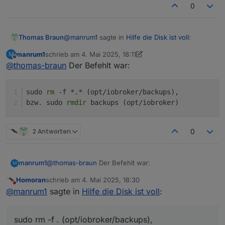
0
@
manrum1
sagte in
Hilfe die Disk ist voll
:
Thomas Braun
manrum1
schrieb am
4. Mai 2025, 18:11
M
zuletzt editiert von manrum1
5. Apr. 2025, 20:13
Offline
@
thomas-braun
Der Befehlt war:
sudo rm 'datei' Entfernen ist nicht möglich
Eingabe-/Ausgabefehler.
Wie immer den genauen Befehl angeben.
Woran kann das liegen, was mache ich
Und auch wo du da genau im Dateibaum stehst.
sudo 
rm
 -f *.* (opt/iobroker/backups),
falsch?
bzw. sudo 
rmdir
 backups (opt/iobroker)
2 Antworten
0
@
thomas-braun
Der Befehlt war:
manrum1
M
Homoran
schrieb am
4. Mai 2025, 18:30
sudo rm -f *.* (opt/iobroker/backups),

zuletzt editiert von
Nicht stören
@
manrum1
sagte in
Hilfe die Disk ist voll
:
sudo rm -f
.
(opt/iobroker/backups),