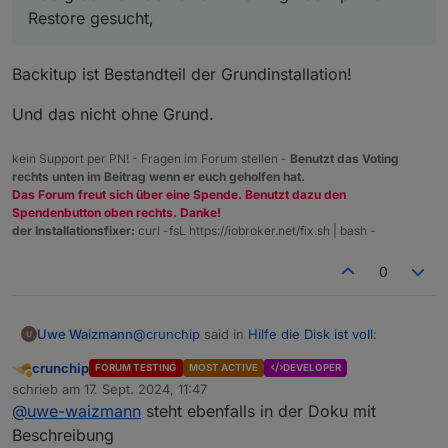
Die Scripte, Nodered, VIS hab ich schon
Restore gesucht,
gesichert
Wie muss ich vorgehen?
Backitup ist Bestandteil der Grundinstallation!
Und das nicht ohne Grund.
kein Support per PN! - Fragen im Forum stellen -
Benutzt das Voting
rechts unten im Beitrag wenn er euch geholfen hat.
Das Forum freut sich über eine Spende. Benutzt dazu den
Spendenbutton oben rechts. Danke!
der Installationsfixer:
curl -fsL https://iobroker.net/fix.sh | bash -
0
@
crunchip
said in
Hilfe die Disk ist voll
:
Uwe Waizmann
crunchip
FORUM TESTING
MOST ACTIVE
DEVELOPER
Abwesend
@
uwe-waizmann
sagte in
Hilfe die Disk
schrieb am
17. Sept. 2024, 11:47
zuletzt editiert von
ist voll
:
@
uwe-waizmann
steht ebenfalls in der Doku mit
Gibt es eigentlich eine Übersicht aller
Beschreibung
Kommandos und was die genau tun?