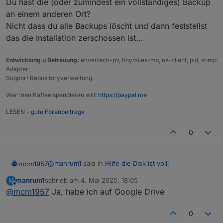
Du hast die (oder zumindest ein vollständiges) Backup
an einem anderen Ort?
Nicht dass du alle Backups löscht und dann feststellst
das die Installation zerschossen ist...
Entwicklung u Betreuung:
envertech-pv, hoymiles-ms, ns-client, pid, snmp
Adapter;
Support Repositoryverwaltung.
Wer 'nen Kaffee spendieren will:
https://paypal.me
LESEN - gute Forenbeitrage
0
@
manrum1
said in
Hilfe die Disk ist voll
:
mcm1957
manrum1
schrieb am
4. Mai 2025, 18:05
M
zuletzt editiert von
Offline
@
mcm1957
Ja, habe ich auf Google Drive
@
thomas-braun
Bitte um Deine Unterstützung!
Nur zur Sicherheit:
Dort sehe ich auch die partion und würde nun
0
Du hast die (oder zumindest ein vollständiges)
gerne den Inhalt von opt/iobroker/backups