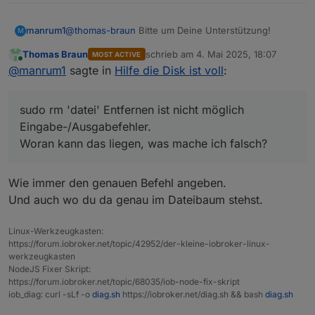
Backup an einem anderen Ort?
vollständig löschen (rm -f
.
).
Nicht dass du alle Backups löscht und dann
@
thomas-braun
Bitte um Deine Unterstützung!
manrum1
M
feststellst das die Installation zerschossen ist...
Thomas Braun
schrieb am
4. Mai 2025, 18:07
MOST ACTIVE
Auch meine partition (rootfs) ist auf Grund der
zuletzt editiert von
Online
@
manrum1
sagte in
Hilfe die Disk ist voll
:
Backup-Größe zu 100% voll. Ich habe die nvme nun
ausgebaut und über einen externen Adapter an
einen Ubuntu-Rechner angeschlossen. Dort sehe ich
sudo rm 'datei' Entfernen ist nicht möglich
auch die partion und würde nun gerne den Inhalt von
opt/iobroker/backups vollständig löschen (rm -f
.
).
Eingabe-/Ausgabefehler.
Das funktioniert aber nicht, es kommt ein:
Woran kann das liegen, was mache ich falsch?
sudo rm 'datei' Entfernen ist nicht möglich
Eingabe-/Ausgabefehler.
Woran kann das liegen, was mache ich falsch?
Wie immer den genauen Befehl angeben.
Und auch wo du da genau im Dateibaum stehst.
Linux-Werkzeugkasten:
https://forum.iobroker.net/topic/42952/der-kleine-iobroker-linux-
werkzeugkasten
NodeJS Fixer Skript:
https://forum.iobroker.net/topic/68035/iob-node-fix-skript
iob_diag: curl -sLf -o
diag.sh
https://iobroker.net/diag.sh && bash
diag.sh