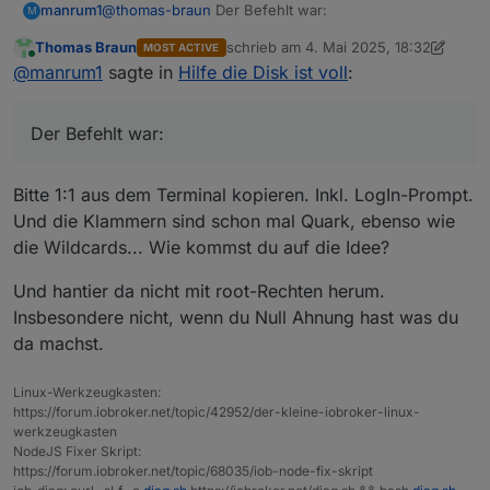
@
thomas-braun
Der Befehlt war:
manrum1
M
Thomas Braun
schrieb am
4. Mai 2025, 18:32
MOST ACTIVE
sudo rm -f *.* (opt/iobroker/backups),

zuletzt editiert von Thomas Braun
5. A
Online
@
manrum1
sagte in
Hilfe die Disk ist voll
:
Der Befehlt war:
Bitte 1:1 aus dem Terminal kopieren. Inkl. LogIn-Prompt.
Und die Klammern sind schon mal Quark, ebenso wie
die Wildcards... Wie kommst du auf die Idee?
Und hantier da nicht mit root-Rechten herum.
Insbesondere nicht, wenn du Null Ahnung hast was du
da machst.
Linux-Werkzeugkasten:
https://forum.iobroker.net/topic/42952/der-kleine-iobroker-linux-
werkzeugkasten
NodeJS Fixer Skript:
https://forum.iobroker.net/topic/68035/iob-node-fix-skript