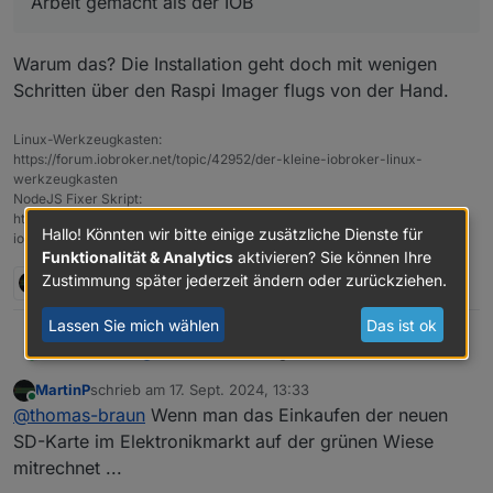
Arbeit gemacht als der IOB
Ich bin begeistert, hätte ich das vorher
und schnellen Support
Viele Grüße
gewusst, hätten wir uns manchen Post
Uwe
ersparen können. Jetzt erst verstehe ich Eure
Warum das? Die Installation geht doch mit wenigen
Kommentare.
Schritten über den Raspi Imager flugs von der Hand.
Ich hatte mit viel mehr Arbeit gerechnet.
Aber es lief ja fast on alleine durch und alles
Linux-Werkzeugkasten:
ist wieder da.
https://forum.iobroker.net/topic/42952/der-kleine-iobroker-linux-
werkzeugkasten
NodeJS Fixer Skript:
https://forum.iobroker.net/topic/68035/iob-node-fix-skript
Hallo! Könnten wir bitte einige zusätzliche Dienste für
iob_diag: curl -sLf -o
diag.sh
https://iobroker.net/diag.sh && bash
diag.sh
Funktionalität & Analytics
aktivieren? Sie können Ihre
Zustimmung später jederzeit ändern oder zurückziehen.
M
2 Antworten
0
Lassen Sie mich wählen
Das ist ok
@
uwe-waizmann
sagte in
Hilfe die Disk ist voll
:
Thomas Braun
MartinP
schrieb am
17. Sept. 2024, 13:33
zuletzt editiert von
Online
Die Neuinstallation vom PI hat wesentlich
@
thomas-braun
Wenn man das Einkaufen der neuen
mehr Arbeit gemacht als der IOB
SD-Karte im Elektronikmarkt auf der grünen Wiese
Warum das? Die Installation geht doch mit
mitrechnet ...
wenigen Schritten über den Raspi Imager flugs
von der Hand.