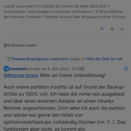
Intel(R) Celeron(R) CPU N3000 @1.04GHz 8G RAM 480G SSD *
Virtualization : unprivileged lxc container on Proxmox * 6 GByte RAM für
den iobroker Container * Remote-Access über Wireguard meiner Fritzbox
0
8 Monaten später
@
uwe-waizmann
sagte in
Hilfe die Disk ist voll
:
Thomas Braun
manrum1
schrieb am
4. Mai 2025, 17:54
M
zuletzt editiert von manrum1
5. Apr. 2025, 19:55
Offline
@
thomas-braun
Bitte um Deine Unterstützung!
Die Neuinstallation vom PI hat wesentlich
mehr Arbeit gemacht als der IOB
Warum das? Die Installation geht doch mit
Auch meine partition (rootfs) ist auf Grund der Backup-
wenigen Schritten über den Raspi Imager flugs
Größe zu 100% voll. Ich habe die nvme nun ausgebaut
von der Hand.
und über einen externen Adapter an einen Ubuntu-
Rechner angeschlossen. Dort sehe ich auch die partion
und würde nun gerne den Inhalt von
opt/iobroker/backups vollständig löschen (rm -f
.
). Das
funktioniert aber nicht, es kommt ein: