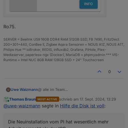
Ro75.
SERVER = Beelink U59 16GB DDR4 RAM 512GB SSD, FB 7490, FritzDect
200+301+440, ConBee II, Zigbee Aqara Sensoren + NOUS A1Z, NOUS A1T,
Philips Hue ** ioBroker, REDIS, influxdb2, Grafana, PiHole, Plex-
Mediaserver, paperless-ngx (Docker), MariaDB + phpmyadmin *** VIS-
Runtime = Intel NUC 8GB RAM 128GB SSD + 24" Touchscreen
0
@ alle im Team
Uwe Waizmann
Ich bin platt.
Thomas Braun
schrieb am
17. Sept. 2024, 13:29
MOST ACTIVE
Habe iobroker schon einige Zeit am laufen,
PS: Backup war vom Samstag und seit
zuletzt editiert von
Online
@
uwe-waizmann
sagte in
Hilfe die Disk ist voll
:
aber ein Backup hatte ich noch nie gebraucht.
Sonntag, wo die Probleme begannen, lief auch
Die Neuinstallation vom PI hat wesentlich mehr
das Backup nicht mehr.
Hatte bisher immer noch den Info Adapter
Arbeit gemacht als der IOB
genutzt, hab da abundzu mal drauf geschaut..
Die Neuinstallation vom PI hat wesentlich mehr
Der Restore hat wunderbar geklappt, alles
Wo kann ich jetzt erkennen ob es eine neue
Vielen herzlichen Dank an Euch für die Geduld
wurde zurück geschrieben.
node Version gibt?
mit mir und für den wirklich hervorragenden