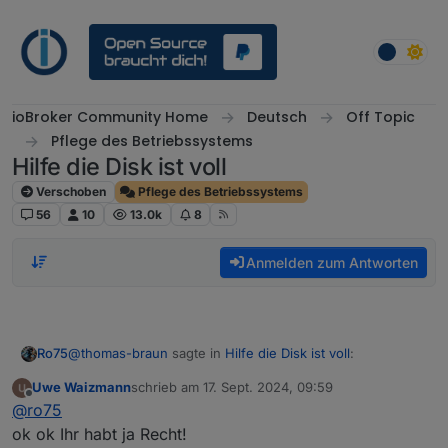
Weiter zum Inhalt
ioBroker Community Home
Deutsch
Off Topic
Pflege des Betriebssystems
Hilfe die Disk ist voll
Verschoben
Pflege des Betriebssystems
56
10
13.0k
8
Anmelden zum Antworten
@
thomas-braun
sagte in
Hilfe die Disk ist voll
:
Ro75
Uwe Waizmann
schrieb am
17. Sept. 2024, 09:59
zuletzt editiert von
Offline
Lass das herumgepfusche mit Kopien usw sein und
@
ro75
installier das NEU.
ok ok Ihr habt ja Recht!
Meine Rede vor 16 Stunden.