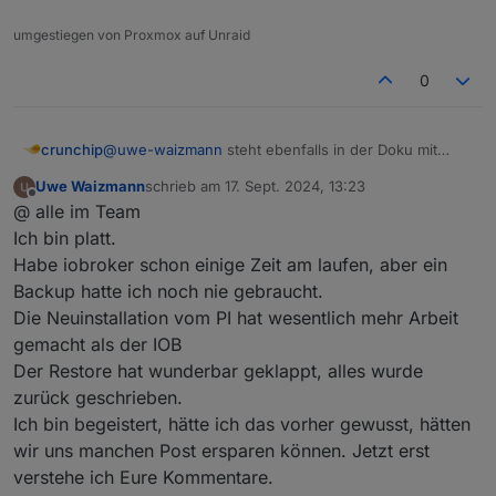
was mache ich da falsch
umgestiegen von Proxmox auf Unraid
vllt mal ein
0
crunchip
@
uwe-waizmann
steht ebenfalls in der Doku mit
Beschreibung
Uwe Waizmann
schrieb am
17. Sept. 2024, 13:23
zuletzt editiert von
Offline
@ alle im Team
Ich bin platt.
Habe iobroker schon einige Zeit am laufen, aber ein
Backup hatte ich noch nie gebraucht.
Die Neuinstallation vom PI hat wesentlich mehr Arbeit
gemacht als der IOB
Der Restore hat wunderbar geklappt, alles wurde
zurück geschrieben.
Ich bin begeistert, hätte ich das vorher gewusst, hätten
wir uns manchen Post ersparen können. Jetzt erst
verstehe ich Eure Kommentare.