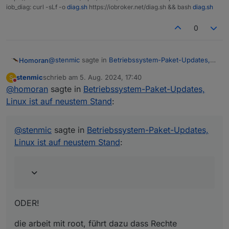
iob_diag: curl -sLf -o
diag.sh
https://iobroker.net/diag.sh && bash
diag.sh
0
@
stenmic
sagte in
Betriebssystem-Paket-Updates,
Homoran
Linux ist auf neustem Stand
:
stenmic
schrieb am
5. Aug. 2024, 17:40
S
zuletzt editiert von
Nicht stören
@
homoran
sagte in
alle 3 Varianten sollten doch zum gleichen
Betriebssystem-Paket-Updates,
Ergebnis führen, oder?
Linux ist auf neustem Stand
:
ODER!
die arbeit mit root, führt dazu dass Rechte vergeben
@
stenmic
sagte in
Betriebssystem-Paket-Updates,
werden, die nur der echte root darf.
Linux ist auf neustem Stand
:
mit sudo erlangt der normale User zwar root Rechte,
aber da wird z. b. nichts i home de root installiert wo
niemand ehr ran darf.
ODER!
die arbeit mit root, führt dazu dass Rechte