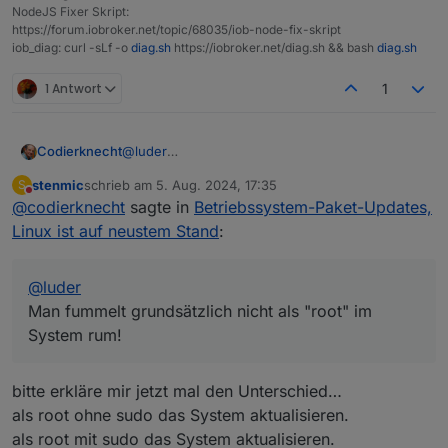
NodeJS Fixer Skript:
https://forum.iobroker.net/topic/68035/iob-node-fix-skript
iob_diag: curl -sLf -o
diag.sh
https://iobroker.net/diag.sh && bash
diag.sh
1 Antwort
1
Codierknecht
@
luder
Man fummelt grundsätzlich nicht als "root" im
stenmic
schrieb am
5. Aug. 2024, 17:35
S
System rum!
zuletzt editiert von
Nicht stören
@
codierknecht
sagte in
Betriebssystem-Paket-Updates,
Linux ist auf neustem Stand
:
@
luder
Man fummelt grundsätzlich nicht als "root" im
System rum!
bitte erkläre mir jetzt mal den Unterschied…
als root ohne sudo das System aktualisieren.
als root mit sudo das System aktualisieren.