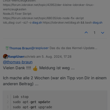
Linux-Werkzeugkasten:
 *** 6.1.55-1 100

https://forum.iobroker.net/topic/42952/der-kleine-iobroker-linux-
        100 /var/lib/dpkg/status

werkzeugkasten
iobroker@VM-ioBroker:~$

NodeJS Fixer Skript:
https://forum.iobroker.net/topic/68035/iob-node-fix-skript
iob_diag: curl -sLf -o
diag.sh
https://iobroker.net/diag.sh && bash
diag.sh
1
@
raspiuser
Das du da das Kernel-Update
Thomas Braun
einspielen sollst. Offenbar haste die beiden
RaspiUser
schrieb am
5. Aug. 2024, 17:28
vorherigen ja auch nicht eingespielt.
sudo apt update

zuletzt editiert von
Offline
@
thomas-braun
sudo apt full-upgrade

iob stop

Vielen Dank !!!!
Meldung ist weg ...
Ich mache alle 2 Wochen (war ein Tipp von Dir in einem
anderen Beitrag) ...
iob stop
sudo apt
-
get
update
sudo apt
-
get
 upgrade