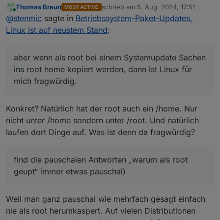
Thomas Braun
schrieb am
5. Aug. 2024, 17:51
MOST ACTIVE
dann ist Linux für mich fragwürdig. (nur zur Info, ich
zuletzt editiert von
Online
@
stenmic
sagte in
Betriebssystem-Paket-Updates,
bin brav als User mit sudo unterwegs, find die
pauschalen Antworten „warum als root geupt“ immer
Linux ist auf neustem Stand
:
etwas zu übertrieben, ich hatte Jahrelang damit nie
Probleme) und ja ich fahre Fahrrad ohne Helm.
aber wenn als root bei einem Systemupdate Sachen
ins root home kopiert werden, dann ist Linux für
mich fragwürdig.
Konkret? Natürlich hat der root auch ein /home. Nur
nicht unter /home sondern unter /root. Und natürlich
laufen dort Dinge auf. Was ist denn da fragwürdig?
find die pauschalen Antworten „warum als root
geupt“ immer etwas pauschal)
Weil man ganz pauschal wie mehrfach gesagt einfach
nie als root herumkaspert. Auf vielen Distributionen