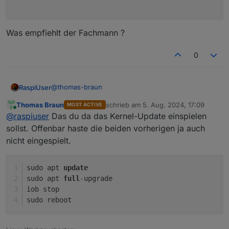
Was empfiehlt der Fachmann ?
0
@
thomas-braun
RaspiUser
Thomas Braun
schrieb am
5. Aug. 2024, 17:09
MOST ACTIVE
Danke für die schnelle Reaktion ... hier das
zuletzt editiert von
Online
@
raspiuser
Das du da das Kernel-Update einspielen
Ergebnis:
iobroker@VM-ioBroker:~$ apt policy linux-ima
sollst. Offenbar haste die beiden vorherigen ja auch
linux-image-amd64:

nicht eingespielt.
Was empfiehlt der Fachmann ?
  Installiert:           6.1.55-1

  Installationskandidat: 6.1.99-1

  Versionstabelle:

sudo apt 
update
     6.1.99-1 500

sudo apt 
full
-
upgrade
        500 http://security.debian.org/debi
iob stop
     6.1.94-1 500

sudo reboot
        500 http://deb.debian.org/debian boo
     6.1.67-1 500

        500 http://deb.debian.org/debian boo