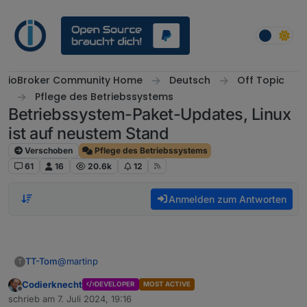
Weiter zum Inhalt
ioBroker Community Home
Deutsch
Off Topic
Pflege des Betriebssystems
Betriebssystem-Paket-Updates, Linux
ist auf neustem Stand
Verschoben
Pflege des Betriebssystems
61
16
20.6k
12
Anmelden zum Antworten
@
martinp
TT-Tom
T
Codierknecht
DEVELOPER
MOST ACTIVE
In der normalen Shell habe ich auch ein Normalo. Aber
Offline
schrieb am
7. Juli 2024, 19:16
an der Oberfläche meldet man sich doch eh als Root
zuletzt editiert von