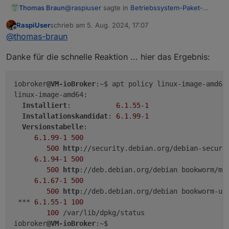
0 aktualisiert, 0 neu installiert, 0 zu entf
@
raspiuser
sagte in
Betriebssystem-Paket-
Thomas Braun
iobroker@VM-ioBroker:~$

Updates, Linux ist auf neustem Stand
:
RaspiUser
schrieb am
5. Aug. 2024, 17:07
zuletzt editiert von
Offline
Aber die Fehlermeldung verschwindet
@
thomas-braun
nicht ... Danke für Hinweise.
Das ist keine Fehlermeldung. Das ist eine
Danke für die schnelle Reaktion ... hier das Ergebnis:
Meldung, das da ein Update ausstehend ist.
iobroker
@VM-ioBroker
:~$ apt policy linux-image-amd64

sagt? Möglich, das dieses Paket ein 'phased
linux-image-amd64:

update' ist. Eine der ((zu) vielen) Ubuntu-
Installiert
:           
6.1
.
55
-
1
Spezialitäten.
Edit: Ist ja gar kein Schnubbibuntu... :-D
Installationskandidat
: 
6.1
.
99
-
1
Versionstabelle
:

6.1
.
99
-
1
500
500
http
://security.debian.org/debian-securit
6.1
.
94
-
1
500
500
http
://deb.debian.org/debian bookworm/mai
6.1
.
67
-
1
500
500
http
://deb.debian.org/debian bookworm-upd
 *** 
6.1
.
55
-
1
100
100
 /var/lib/dpkg/status

iobroker
@VM-ioBroker
:~$
