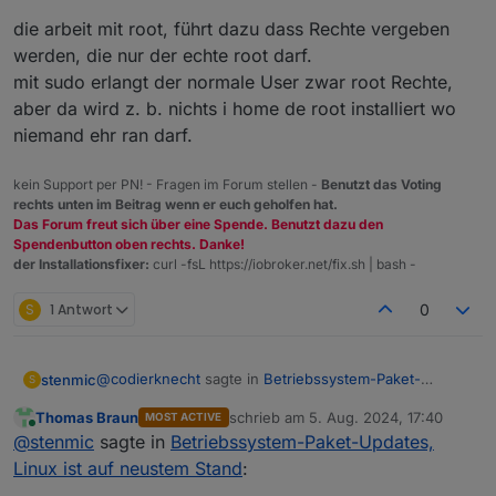
die arbeit mit root, führt dazu dass Rechte vergeben
werden, die nur der echte root darf.
mit sudo erlangt der normale User zwar root Rechte,
aber da wird z. b. nichts i home de root installiert wo
niemand ehr ran darf.
kein Support per PN! - Fragen im Forum stellen -
Benutzt das Voting
rechts unten im Beitrag wenn er euch geholfen hat.
Das Forum freut sich über eine Spende. Benutzt dazu den
Spendenbutton oben rechts. Danke!
der Installationsfixer:
curl -fsL https://iobroker.net/fix.sh | bash -
S
1 Antwort
0
@
codierknecht
sagte in
Betriebssystem-Paket-
stenmic
S
Updates, Linux ist auf neustem Stand
:
Thomas Braun
schrieb am
5. Aug. 2024, 17:40
MOST ACTIVE
zuletzt editiert von
Online
@
luder
@
stenmic
sagte in
Betriebssystem-Paket-Updates,
Man fummelt grundsätzlich nicht als "root" im
Linux ist auf neustem Stand
:
bitte erkläre mir jetzt mal den Unterschied…
System rum!