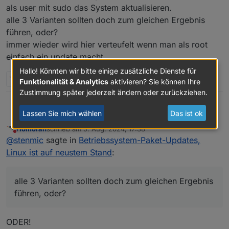
als user mit sudo das System aktualisieren.
alle 3 Varianten sollten doch zum gleichen Ergebnis
führen, oder?
immer wieder wird hier verteufelt wenn man als root
einfach ein update macht.
Hallo! Könnten wir bitte einige zusätzliche Dienste für
2 Antworten
0
Funktionalität & Analytics
aktivieren? Sie können Ihre
Zustimmung später jederzeit ändern oder zurückziehen.
@
codierknecht
sagte in
Betriebssystem-Paket-
stenmic
S
Lassen Sie mich wählen
Das ist ok
Updates, Linux ist auf neustem Stand
:
Homoran
schrieb am
5. Aug. 2024, 17:38
zuletzt editiert von
Nicht stören
@
luder
@
stenmic
sagte in
Betriebssystem-Paket-Updates,
Man fummelt grundsätzlich nicht als "root" im
Linux ist auf neustem Stand
:
bitte erkläre mir jetzt mal den Unterschied…
System rum!
als root ohne sudo das System aktualisieren.
als root mit sudo das System aktualisieren.
alle 3 Varianten sollten doch zum gleichen Ergebnis
als user mit sudo das System aktualisieren.
führen, oder?
alle 3 Varianten sollten doch zum gleichen Ergebnis
führen, oder?
immer wieder wird hier verteufelt wenn man als root
ODER!
einfach ein update macht.