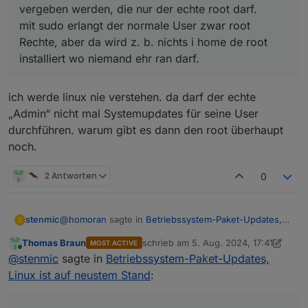
vergeben werden, die nur der echte root darf.
mit sudo erlangt der normale User zwar root
Rechte, aber da wird z. b. nichts i home de root
installiert wo niemand ehr ran darf.
ich werde linux nie verstehen. da darf der echte
„Admin“ nicht mal Systemupdates für seine User
durchführen. warum gibt es dann den root überhaupt
noch.
2 Antworten
0
@
homoran
sagte in
Betriebssystem-Paket-Updates,
stenmic
S
Linux ist auf neustem Stand
:
Thomas Braun
schrieb am
5. Aug. 2024, 17:41
MOST ACTIVE
zuletzt editiert von Thomas Braun
8. M
Online
@
stenmic
sagte in
Betriebssystem-Paket-
@
stenmic
sagte in
Betriebssystem-Paket-Updates,
Updates, Linux ist auf neustem Stand
:
Linux ist auf neustem Stand
:
ich werde linux nie verstehen. da darf der echte
„Admin“ nicht mal Systemupdates für seine User
alle 3 Varianten sollten doch zum gleichen
durchführen. warum gibt es dann den root überhaupt