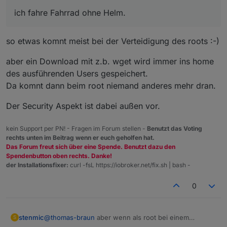
Probleme) und ja ich fahre Fahrrad ohne Helm.
ich fahre Fahrrad ohne Helm.
so etwas komnt meist bei der Verteidigung des roots :-)
aber ein Download mit z.b. wget wird immer ins home
des ausführenden Users gespeichert.
Da komnt dann beim root niemand anderes mehr dran.
Der Security Aspekt ist dabei außen vor.
kein Support per PN! - Fragen im Forum stellen -
Benutzt das Voting
rechts unten im Beitrag wenn er euch geholfen hat.
Das Forum freut sich über eine Spende. Benutzt dazu den
Spendenbutton oben rechts. Danke!
der Installationsfixer:
curl -fsL https://iobroker.net/fix.sh | bash -
0
stenmic
@
thomas-braun
aber wenn als root bei einem
S
Systemupdate Sachen ins root home kopiert werden,