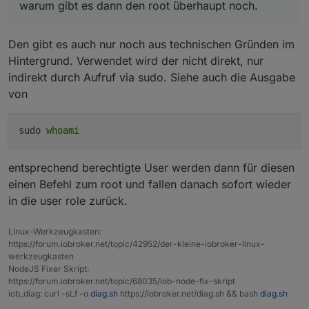
warum gibt es dann den root überhaupt noch.
Ergebnis führen, oder?
noch.
Den gibt es auch nur noch aus technischen Gründen im
ODER!
Hintergrund. Verwendet wird der nicht direkt, nur
die arbeit mit root, führt dazu dass Rechte
indirekt durch Aufruf via sudo. Siehe auch die Ausgabe
vergeben werden, die nur der echte root darf.
von
mit sudo erlangt der normale User zwar root
Rechte, aber da wird z. b. nichts i home de root
installiert wo niemand ehr ran darf.
sudo
whoami
entsprechend berechtigte User werden dann für diesen
einen Befehl zum root und fallen danach sofort wieder
in die user role zurück.
Linux-Werkzeugkasten:
https://forum.iobroker.net/topic/42952/der-kleine-iobroker-linux-
werkzeugkasten
NodeJS Fixer Skript:
https://forum.iobroker.net/topic/68035/iob-node-fix-skript
iob_diag: curl -sLf -o
diag.sh
https://iobroker.net/diag.sh && bash
diag.sh