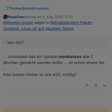
@
raspiuser
Thomas Braun
RaspiUser
schrieb am
5. Aug. 2024, 17:53
Von mir?
zuletzt editiert von
Offline
@
thomas-braun
sagte in
Betriebssystem-Paket-
Ungewöhnlich.
Statt apt-get verwende ich eigentlich eher apt.
Updates, Linux ist auf neustem Stand
:
Und dann halt auch full-upgrade.
So wie auch hier.
Von mir?
... zumindest das ein Update
mindestens
alle 2
Wochen gemacht werden sollte ... ist schon etwas her
...
Also besser immer so wie #25, richtig?
0