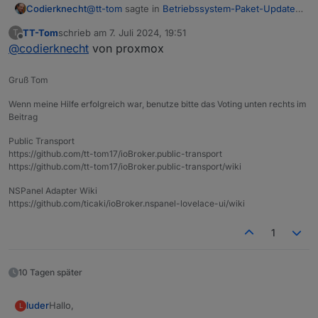
@
tt-tom
sagte in
Betriebssystem-Paket-Updates,
Codierknecht
Linux ist auf neustem Stand
:
TT-Tom
schrieb am
7. Juli 2024, 19:51
T
zuletzt editiert von
Offline
@
codierknecht
von proxmox
an der Oberfläche meldet man sich doch eh
als Root an
An welcher "Oberfläche"?
Gruß Tom
Wenn meine Hilfe erfolgreich war, benutze bitte das Voting unten rechts im
Beitrag
Public Transport
https://github.com/tt-tom17/ioBroker.public-transport
https://github.com/tt-tom17/ioBroker.public-transport/wiki
NSPanel Adapter Wiki
https://github.com/ticaki/ioBroker.nspanel-lovelace-ui/wiki
1
10 Tagen später
Hallo,
luder
L