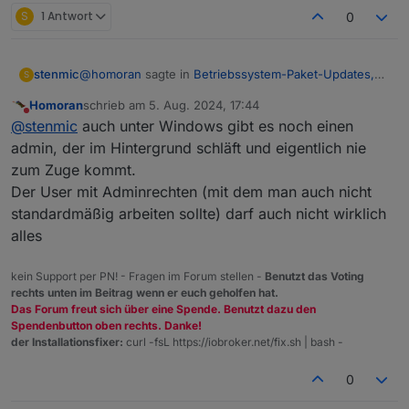
S
1 Antwort
0
@
homoran
sagte in
Betriebssystem-Paket-Updates,
stenmic
S
Linux ist auf neustem Stand
:
Homoran
schrieb am
5. Aug. 2024, 17:44
zuletzt editiert von
Nicht stören
@
stenmic
sagte in
Betriebssystem-Paket-
@
stenmic
auch unter Windows gibt es noch einen
Updates, Linux ist auf neustem Stand
:
admin, der im Hintergrund schläft und eigentlich nie
ich werde linux nie verstehen. da darf der echte
zum Zuge kommt.
„Admin“ nicht mal Systemupdates für seine User
alle 3 Varianten sollten doch zum gleichen
Der User mit Adminrechten (mit dem man auch nicht
durchführen. warum gibt es dann den root überhaupt
Ergebnis führen, oder?
noch.
standardmäßig arbeiten sollte) darf auch nicht wirklich
alles
ODER!
kein Support per PN! - Fragen im Forum stellen -
Benutzt das Voting
die arbeit mit root, führt dazu dass Rechte
rechts unten im Beitrag wenn er euch geholfen hat.
vergeben werden, die nur der echte root darf.
Das Forum freut sich über eine Spende. Benutzt dazu den
mit sudo erlangt der normale User zwar root
Spendenbutton oben rechts. Danke!
Rechte, aber da wird z. b. nichts i home de root
der Installationsfixer:
curl -fsL https://iobroker.net/fix.sh | bash -
installiert wo niemand ehr ran darf.
0