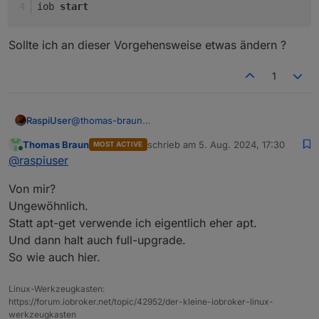
iob 
start
Sollte ich an dieser Vorgehensweise etwas ändern ?
1
@
thomas-braun
RaspiUser
Vielen Dank !!!!
Meldung ist weg ...
Thomas Braun
schrieb am
5. Aug. 2024, 17:30
MOST ACTIVE
Ich mache alle 2 Wochen (war ein Tipp von Dir in
zuletzt editiert von
Online
@
raspiuser
einem anderen Beitrag) ...
iob stop

Von mir?
sudo apt-get update

Sollte ich an dieser Vorgehensweise etwas ändern ?
sudo apt-get upgrade

Ungewöhnlich.
Statt apt-get verwende ich eigentlich eher apt.
Und dann halt auch full-upgrade.
So wie auch hier.
Linux-Werkzeugkasten:
https://forum.iobroker.net/topic/42952/der-kleine-iobroker-linux-
werkzeugkasten