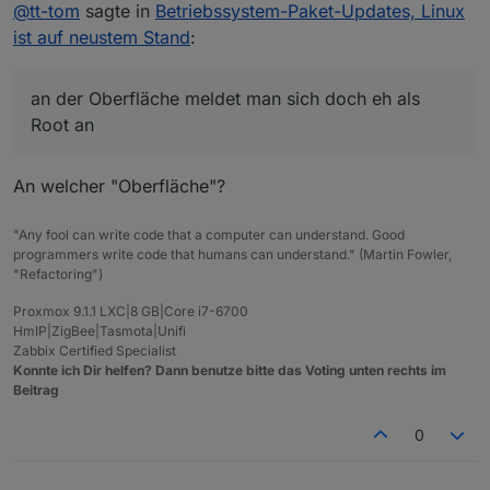
@
tt-tom
sagte in
Betriebssystem-Paket-Updates, Linux
an und schiebt die Updates auch darüber an. Habe
den Normalo bzw. Die Shell habe ich so noch nicht
ist auf neustem Stand
:
gebraucht.
an der Oberfläche meldet man sich doch eh als
Root an
An welcher "Oberfläche"?
"Any fool can write code that a computer can understand. Good
programmers write code that humans can understand." (Martin Fowler,
"Refactoring")
Proxmox 9.1.1 LXC|8 GB|Core i7-6700
HmIP|ZigBee|Tasmota|Unifi
Zabbix Certified Specialist
Konnte ich Dir helfen? Dann benutze bitte das Voting unten rechts im
Beitrag
0