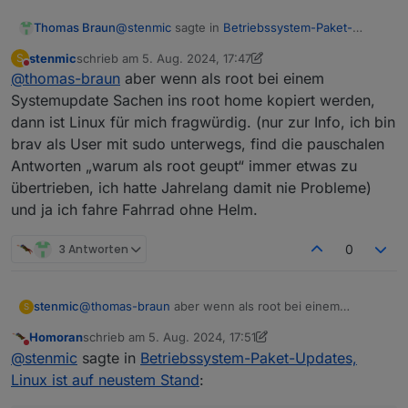
@
stenmic
sagte in
Betriebssystem-Paket-
Thomas Braun
Updates, Linux ist auf neustem Stand
:
stenmic
schrieb am
5. Aug. 2024, 17:47
S
zuletzt editiert von stenmic
8. Mai 2024, 19:51
Nicht stören
@
thomas-braun
aber wenn als root bei einem
warum gibt es dann den root überhaupt
noch.
Systemupdate Sachen ins root home kopiert werden,
Den gibt es auch nur noch aus technischen
dann ist Linux für mich fragwürdig. (nur zur Info, ich bin
Gründen im Hintergrund. Verwendet wird der
brav als User mit sudo unterwegs, find die pauschalen
nicht direkt, nur indirekt durch Aufruf via sudo.
Siehe auch die Ausgabe von
Antworten „warum als root geupt“ immer etwas zu
entsprechend berechtigte User werden dann
übertrieben, ich hatte Jahrelang damit nie Probleme)
für diesen einen Befehl zum root und fallen
und ja ich fahre Fahrrad ohne Helm.
danach sofort wieder in die user role zurück.
3 Antworten
0
stenmic
@
thomas-braun
aber wenn als root bei einem
S
Systemupdate Sachen ins root home kopiert werden,
Homoran
schrieb am
5. Aug. 2024, 17:51
dann ist Linux für mich fragwürdig. (nur zur Info, ich
zuletzt editiert von Homoran
8. Mai 2024, 19:53
Nicht stören
@
stenmic
sagte in
Betriebssystem-Paket-Updates,
bin brav als User mit sudo unterwegs, find die
pauschalen Antworten „warum als root geupt“ immer
Linux ist auf neustem Stand
:
etwas zu übertrieben, ich hatte Jahrelang damit nie