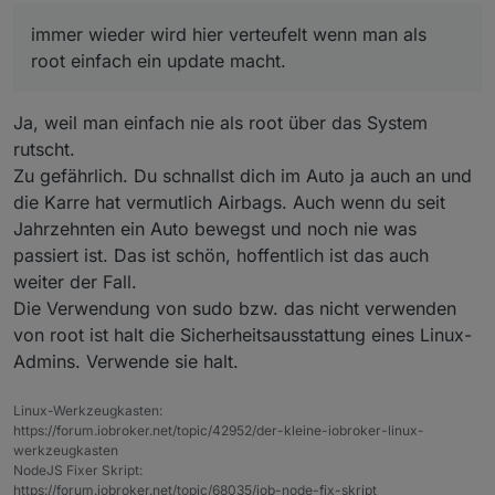
als root ohne sudo das System aktualisieren.
als root mit sudo das System aktualisieren.
immer wieder wird hier verteufelt wenn man als
als user mit sudo das System aktualisieren.
root einfach ein update macht.
alle 3 Varianten sollten doch zum gleichen Ergebnis
führen, oder?
immer wieder wird hier verteufelt wenn man als root
Ja, weil man einfach nie als root über das System
einfach ein update macht.
rutscht.
Zu gefährlich. Du schnallst dich im Auto ja auch an und
die Karre hat vermutlich Airbags. Auch wenn du seit
Jahrzehnten ein Auto bewegst und noch nie was
passiert ist. Das ist schön, hoffentlich ist das auch
weiter der Fall.
Die Verwendung von sudo bzw. das nicht verwenden
von root ist halt die Sicherheitsausstattung eines Linux-
Admins. Verwende sie halt.
Linux-Werkzeugkasten:
https://forum.iobroker.net/topic/42952/der-kleine-iobroker-linux-
werkzeugkasten
NodeJS Fixer Skript:
https://forum.iobroker.net/topic/68035/iob-node-fix-skript