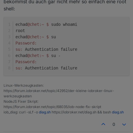
bekommst du auch gar nicht mehr so einfach eine root
shell:
echad
@chet
:~
$ 
sudo whoami
root
echad
@chet
:~
$ 
su
Password:
su:
 Authentication failure
echad
@chet
:~
$ 
su -
Password:
su:
 Authentication failure
Linux-Werkzeugkasten:
https://forum.iobroker.net/topic/42952/der-kleine-iobroker-linux-
werkzeugkasten
NodeJS Fixer Skript:
https://forum.iobroker.net/topic/68035/iob-node-fix-skript
iob_diag: curl -sLf -o
diag.sh
https://iobroker.net/diag.sh && bash
diag.sh
0