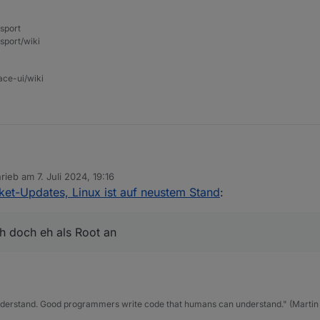
nsport
sport/wiki
ace-ui/wiki
hrieb am
7. Juli 2024, 19:16
ch auch ein Normalo. Aber an der Oberfläche meldet man sich doch eh al
etzt editiert von
ket-Updates, Linux ist auf neustem Stand
:
 Habe den Normalo bzw. Die Shell habe ich so noch nicht gebraucht.
h doch eh als Root an
nderstand. Good programmers write code that humans can understand." (Martin 