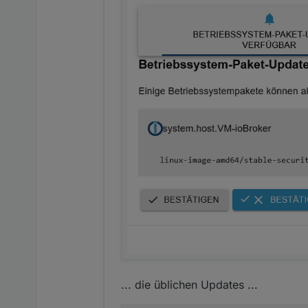
libdbus-1-3/stable 1.14.1
libdbus-1-dev/stable 1.14
libfdisk1/stable,stable-s
libfreetype-dev/stable 2.
libfreetype6/stable 2.12.
libgdk-pixbuf-2.0-0/stabl
libgdk-pixbuf-2.0-dev/sta
libgdk-pixbuf2.0-bin/stab
libgdk-pixbuf2.0-common/s
libglib2.0-0/stable 2.74.
libglib2.0-bin/stable 2.7
libglib2.0-data/stable 2.
libglib2.0-dev-bin/stable
libglib2.0-dev/stable 2.7
libgnutls30/stable 3.7.9-
libgssapi-krb5-2/stable 1
libisl23/stable 0.25-1.1 
libk5crypto3/stable 1.20.
libkrb5-3/stable 1.20.1-2
libkrb5support0/stable 1.
libmount-dev/stable,stabl
libmount1/stable,stable-s
... die üblichen Updates ...
libnftables1/stable 1.0.6
libnghttp2-14/stable,stab