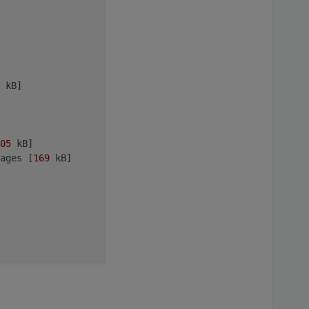
 kB]
.54.5+dfsg-1]

05
 kB]
om: 2.54.5+dfsg-1]

ages [
169
 kB]
 2.54.5+dfsg-1]

8.1-5+b1]

6]

]
