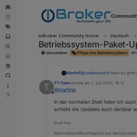
Weiter zum Inhalt
Communit
ioBroker Community Home
Deutsch
Betriebssystem-Paket-Up
Verschoben
Pflege des Betriebssystems
61
MartinP
@
codierknecht
Nein es geht 
Containern und VMs bin ich a
TT-Tom
schrieb am
7. Juli 2024, 19:12
T
zuletzt editiert von
@
martinp
Offline
In der normalen Shell habe ich auc
schiebt die Updates auch darüber a
Gruß Tom
Wenn meine Hilfe erfolgreich war, benutze bitte 