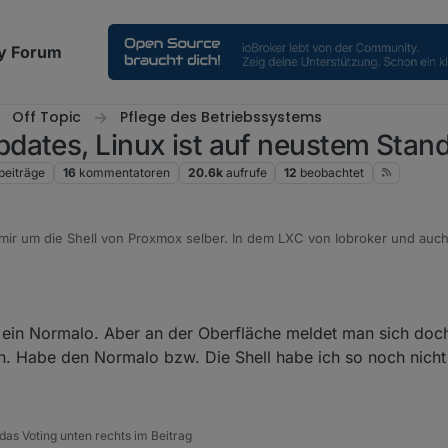
y Forum
Off Topic
Pflege des Betriebssystems
dates, Linux ist auf neustem Stan
beiträge
16
kommentatoren
20.6k
aufrufe
12
beobachtet
mir um die Shell von Proxmox selber. In dem LXC von Iobroker und auc
ls normaler User mit sudo für die Updates unterwegs
h ein Normalo. Aber an der Oberfläche meldet man sich doc
n. Habe den Normalo bzw. Die Shell habe ich so noch nicht
das Voting unten rechts im Beitrag