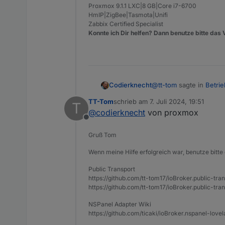
Proxmox 9.1.1 LXC|8 GB|Core i7-6700
HmIP|ZigBee|Tasmota|Unifi
Zabbix Certified Specialist
Konnte ich Dir helfen? Dann benutze bitte das 
@
tt-tom
sagte in
Betri
Codierknecht
TT-Tom
schrieb am
7. Juli 2024, 19:51
T
zuletzt editiert von
@
codierknecht
von proxmox
an der Oberfläche m
Offline
Gruß Tom
An welcher "Oberfläch
Wenn meine Hilfe erfolgreich war, benutze bitte 
Public Transport
https://github.com/tt-tom17/ioBroker.public-tra
https://github.com/tt-tom17/ioBroker.public-tran
NSPanel Adapter Wiki
https://github.com/ticaki/ioBroker.nspanel-lovel