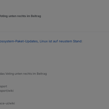
Voting unten rechts im Beitrag
ebssystem-Paket-Updates, Linux ist auf neustem Stand
:
eldet man sich doch eh als Root an
e"?
das Voting unten rechts im Beitrag
nsport
sport/wiki
ace-ui/wiki