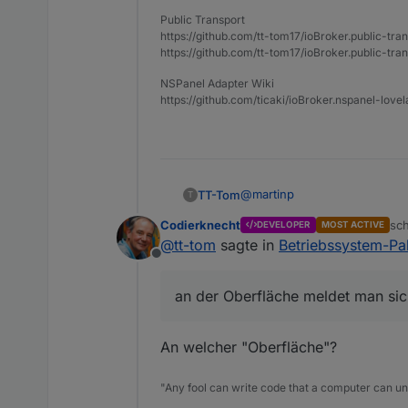
Public Transport
https://github.com/tt-tom17/ioBroker.public-tra
https://github.com/tt-tom17/ioBroker.public-tran
NSPanel Adapter Wiki
https://github.com/ticaki/ioBroker.nspanel-lovel
@
martinp
TT-Tom
T
Codierknecht
sc
DEVELOPER
MOST ACTIVE
In der normalen Shell habe i
zul
@
tt-tom
sagte in
Betriebssystem-Pa
die Updates auch darüber an.
Offline
an der Oberfläche meldet man sic
An welcher "Oberfläche"?
"Any fool can write code that a computer can u