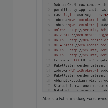
libnss-systemd/stable 252
Debian GNU/Linux comes with 
libpam-modules-bin/stable
permitted by applicable law.
libpam-modules/stable 1.5
Last 
login:
 Sun Aug  
4
20
:
42
libpam-runtime/stable 1.5
iobroker
@VM
-
ioBroker:
~
$ 
iob 
libpam-systemd/stable 252
iobroker
@VM
-
ioBroker:
~
$ 
sudo
libpam0g-dev/stable 1.5.2
Holen:
1
http:
/
/security.debi
libpam0g/stable 1.5.2-6+d
libperl5.36/stable 5.36.0
OK:
2
http:
/
/deb.debian.org/d
libpython3.11-minimal/sta
Holen:
3
http:
/
/deb.debian.or
libpython3.11-stdlib/stab
OK:
4
https:
/
/deb.nodesource.
librsvg2-2/stable,stable-
Holen:
5
http:
/
/security.debi
librsvg2-common/stable,st
Holen:
6
http:
/
/security.debi
librsvg2-dev/stable,stabl
Es wurden 
377
 kB 
in
1
 s geho
libseccomp2/stable 2.5.4-
Paketlisten werden gelesen… 
libsmartcols1/stable,stab
iobroker
@VM
-
ioBroker:
~
$ 
sudo
libssl3/stable 3.0.13-1~d
Paketlisten werden gelesen… 
libsystemd-shared/stable 
Abhängigkeitsbaum wird aufge
libsystemd0/stable 252.26
libtiff-dev/stable,stable
Statusinformationen werden e
libtiff6/stable,stable-se
Paketaktualisierung (Upgrade
libtiffxx6/stable,stable-
Die folgenden Pakete sind zu
Aber die Fehlermeldung verschwindet
libudev-dev/stable 252.26
  linux-image-amd64
libudev1/stable 252.26-1~
0
 aktualisiert, 
0
 neu instal