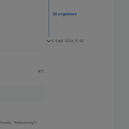
36 ungelesen
6. Sept. 2024, 10:43
#17
s Root an und schiebt
Fowler, "Refactoring")