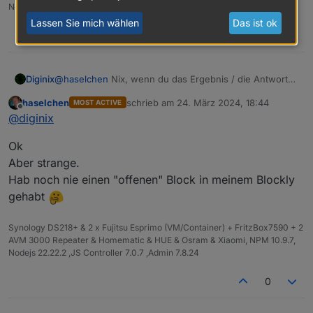
NodeMCU+ESP32 | Kostal Plenticore PV+BYD | openWB
Lassen Sie mich wählen
Das ist ok
0
Diginix
@
haselchen
Nix, wenn du das Ergebnis / die Antwort
nicht weiter verarbeiten willst.
haselchen
schrieb am
24. März 2024, 18:44
MOST ACTIVE
zuletzt editiert von
Offline
@
diginix
Ok
Aber strange.
Hab noch nie einen "offenen" Block in meinem Blockly
gehabt
Synology DS218+ & 2 x Fujitsu Esprimo (VM/Container) + FritzBox7590 + 2
AVM 3000 Repeater & Homematic & HUE & Osram & Xiaomi, NPM 10.9.7,
Nodejs 22.22.2 ,JS Controller 7.0.7 ,Admin 7.8.24
0