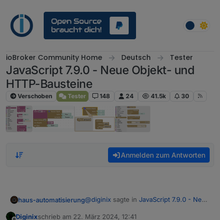
Weiter zum Inhalt
ioBroker Community Home
Deutsch
Tester
JavaScript 7.9.0 - Neue Objekt- und
HTTP-Bausteine
Verschoben
Tester
148
24
41.5k
30
Anmelden zum Antworten
@
diginix
sagte in
JavaScript 7.9.0 - Neue
haus-automatisierung
Objekt- und HTTP-Bausteine
:
Diginix
schrieb am
22. März 2024, 12:41