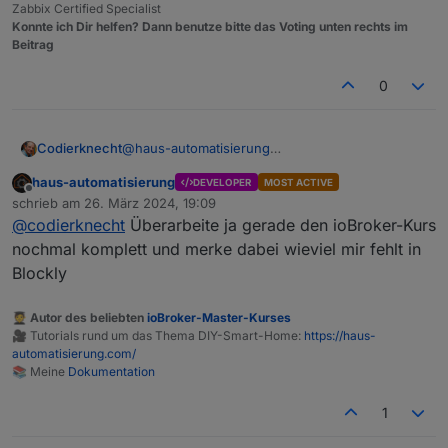
Zabbix Certified Specialist
Konnte ich Dir helfen? Dann benutze bitte das Voting unten rechts im
Beitrag
0
Codierknecht
@
haus-automatisierung
Du hast wohl gerade „’nen Lauf“
haus-automatisierung
DEVELOPER
MOST ACTIVE
Offline
schrieb am
26. März 2024, 19:09
zuletzt editiert von
@
codierknecht
Überarbeite ja gerade den ioBroker-Kurs
nochmal komplett und merke dabei wieviel mir fehlt in
Blockly
🧑‍🎓 Autor des beliebten
ioBroker-Master-Kurses
🎥 Tutorials rund um das Thema DIY-Smart-Home:
https://haus-
automatisierung.com/
📚 Meine
Dokumentation
1