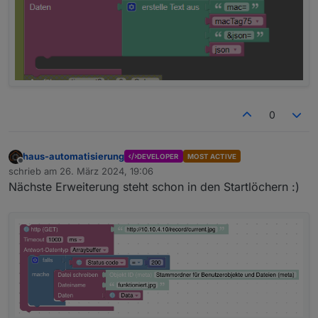
0
haus-automatisierung
DEVELOPER
MOST ACTIVE
Offline
schrieb am
26. März 2024, 19:06
zuletzt editiert von
Nächste Erweiterung steht schon in den Startlöchern :)