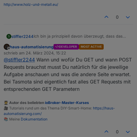
http://www.holz-und-metall.eu/
0
Ich bin ja prinzipiell davon überzeugt, dass das
stiffler2244
S
größte Problem immer vor dem Monitor sitzt - aber
haus-automatisierung
DEVELOPER
MOST ACTIVE
jetzt suche ich schon ein paar Tage rum und finde
Iobroker läuft auf Ubuntu 22.04, Neuinstallation im
Offline
schrieb am
24. März 2024, 15:22
nichts.
Jänner 2024 auf Proxmox 8.1.3
zuletzt editiert von
@
stiffler2244
Wann und wofür Du GET und wann POST
Ich habe eine PV-Anlage mit Speicher - alles selbst
Node.js: v18.19.0(18.19.1)
gebaut natürlich. Ein ESP32 mit Tasmota drauf,
NPM: 10.2.3(10.2.4)
Requests brauchst musst Du natürlich für die jeweilige
steuert mir mittels PWM die Ladeleistung sodass
Aufgabe anschauen und was die andere Seite erwartet.
am Stromzähler eben nichts ins Netz geht. Mit den
Bei Tasmota sind eigentlich fast alles GET Requests mit
Sonoff Adapter (für die Tasmota Geräte) kann
entsprechenden GET Parametern
allerdings der PWM Wert nicht direkt geändert
werden. Das geschieht über einen HTTP Request,
welcher ja jetzt abläuft.
🧑‍🎓 Autor des beliebten
ioBroker-Master-Kurses
Will ich diesen Baustein durch den Http (post)
🎥 Tutorials rund um das Thema DIY-Smart-Home:
https://haus-
Baustein ersetzten, wird das Speichern-Symbol
automatisierung.com/
nicht mehr angezeigt. Ist das überhaupt der
📚 Meine
Dokumentation
richtige Baustein für diese Aufgabe? Mit dem Http
(get) Baustein funktionierts zumindest mal-wenn
0
auch die Timeout Fehler manchmal kommen.