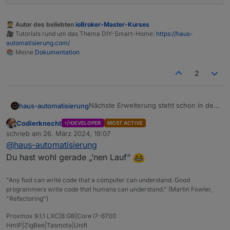
🧑‍🎓 Autor des beliebten
ioBroker-Master-Kurses
🎥 Tutorials rund um das Thema DIY-Smart-Home:
https://haus-
automatisierung.com/
📚 Meine
Dokumentation
2
Nächste Erweiterung steht schon in den
haus-automatisierung
Startlöchern :)
Codierknecht
DEVELOPER
MOST ACTIVE
Offline
schrieb am
26. März 2024, 19:07
zuletzt editiert von
@
haus-automatisierung
Du hast wohl gerade „’nen Lauf“
"Any fool can write code that a computer can understand. Good
programmers write code that humans can understand." (Martin Fowler,
"Refactoring")
Proxmox 9.1.1 LXC|8 GB|Core i7-6700
HmIP|ZigBee|Tasmota|Unifi