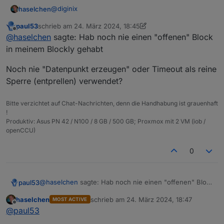
@
diginix
haselchen
paul53
schrieb am
24. März 2024, 18:45
Ok
zuletzt editiert von paul53
Offline
@
haselchen
sagte: Hab noch nie einen "offenen" Block
Aber strange.
Hab noch nie einen "offenen" Block in meinem
in meinem Blockly gehabt
Blockly gehabt
Noch nie "Datenpunkt erzeugen" oder Timeout als reine
Sperre (entprellen) verwendet?
Bitte verzichtet auf Chat-Nachrichten, denn die Handhabung ist grauenhaft
!
Produktiv: Asus PN 42 / N100 / 8 GB / 500 GB; Proxmox mit 2 VM (iob /
openCCU)
0
@
haselchen
sagte: Hab noch nie einen "offenen" Block
paul53
in meinem Blockly gehabt
haselchen
schrieb am
24. März 2024, 18:47
MOST ACTIVE
Noch nie "Datenpunkt erzeugen" oder Timeout als
zuletzt editiert von
Offline
@
paul53
reine Sperre (entprellen) verwendet?