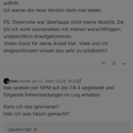
auftritt.
Response bekommst wenn die Datei
Ich werde die neue Version dann mal testen.
komplett abgespielt wurde.
PS. Downvote war überhaupt nicht meine Absicht. Da
bin ich wohl ausversehen mit meinen wurschtfingern
unabsichtlich draufgekommen.
Vielen Dank für deine Arbeit hier. Viele und ich
eingeschlossen wissen das sehr zu schätzen!!!
0
rtwl
schrieb am
22. März 2024, 19:52
zuletzt editiert von rtwl
Offline
hab soeben per NPM auf die 7.9.4 upgedatet und
folgende Fehlermeldungen im Log erhalten:
Kann ich das ignorieren?
Hab ich was falsch gemacht?
javascript
.0