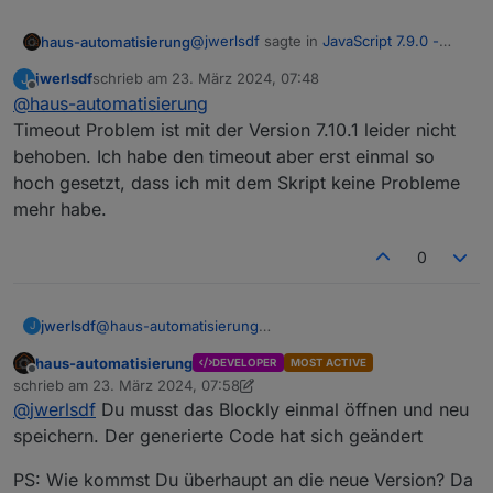
2024
-
03
-
22
20
:
47
:
18.081
@
jwerlsdf
sagte in
JavaScript 7.9.0 -
haus-automatisierung
Neue Objekt- und HTTP-Bausteine
:
jwerlsdf
schrieb am
23. März 2024, 07:48
J
zuletzt editiert von
Offline
@
haus-automatisierung
Ich habe überall 0 ms eingetragen
und jetzt bekomme ich wieder den
Timeout Problem ist mit der Version 7.10.1 leider nicht
Bitte mit 7.10.1 testen. Der generierte
Fehler 2000ms timeout obwohl ich
behoben. Ich habe den timeout aber erst einmal so
Blockly-Code hat immer einen Wert
> 0
2000 nicht eingestellt habe.
hoch gesetzt, dass ich mit dem Skript keine Probleme
generiert. Generell ist es natürlich nicht
empfehlenswert ohne Timeout zu
mehr habe.
arbeiten. Das ist ja auch ein ziemlich
spezieller Fall, dass Du erst einen
0
Response bekommst wenn die Datei
komplett abgespielt wurde.
jwerlsdf
@
haus-automatisierung
J
Timeout Problem ist mit der Version 7.10.1 leider nicht
haus-automatisierung
DEVELOPER
MOST ACTIVE
behoben. Ich habe den timeout aber erst einmal so
Offline
schrieb am
23. März 2024, 07:58
hoch gesetzt, dass ich mit dem Skript keine Probleme
zuletzt editiert von haus-automatisierung
@
jwerlsdf
Du musst das Blockly einmal öffnen und neu
mehr habe.
speichern. Der generierte Code hat sich geändert
PS: Wie kommst Du überhaupt an die neue Version? Da