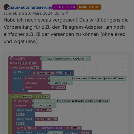
haus-automatisierung
DEVELOPER
MOST ACTIVE
Offline
schrieb am
26. März 2024, 20:12
zuletzt editiert von haus-automatisierung
Habe ich noch etwas vergessen? Das wird übrigens die
Vorbereitung für z.B. den Telegram-Adapter, um noch
einfacher z.B. Bilder versenden zu können (ohne exec
und wget usw.)