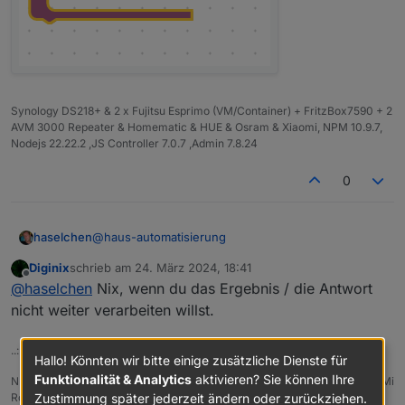
Synology DS218+ & 2 x Fujitsu Esprimo (VM/Container) + FritzBox7590 + 2
AVM 3000 Repeater & Homematic & HUE & Osram & Xiaomi, NPM 10.9.7,
Nodejs 22.22.2 ,JS Controller 7.0.7 ,Admin 7.8.24
0
@
haus-automatisierung
haselchen
Diginix
schrieb am
24. März 2024, 18:41
Stehe auch gerade mit nem Brett vorm Kopp vor
zuletzt editiert von
Offline
@
haselchen
Nix, wenn du das Ergebnis / die Antwort
einem Problem.
Habe mit dem Request Block ne Steckdose
nicht weiter verarbeiten willst.
geschaltet.
Das war ein Block.
..:: So long! Tom ::..
Nun ist das "Puzzleteil" ein Block mit Einschub.
Hallo! Könnten wir bitte einige zusätzliche Dienste für
Was soll da rein?
Funktionalität & Analytics
aktivieren? Sie können Ihre
NUC7i3 (Ubuntu Proxmox VM) | Echo Dots 2+3. Gen | Xiaomi Sensoren | Mi
Zustimmung später jederzeit ändern oder zurückziehen.
Robot 1S | Yeelight | Sonoff | Shelly | H801 RGB | Gosund SP1 |