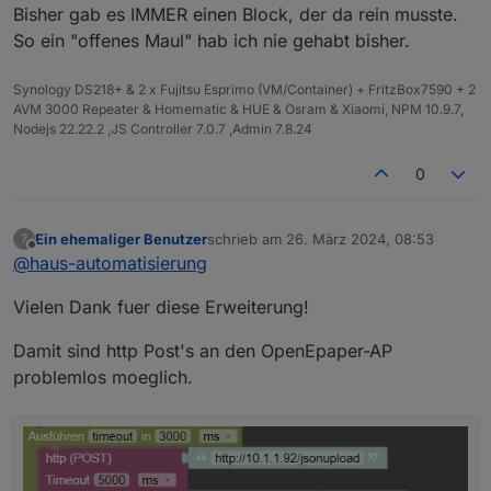
Bisher gab es IMMER einen Block, der da rein musste.
So ein "offenes Maul" hab ich nie gehabt bisher.
Synology DS218+ & 2 x Fujitsu Esprimo (VM/Container) + FritzBox7590 + 2
AVM 3000 Repeater & Homematic & HUE & Osram & Xiaomi, NPM 10.9.7,
Nodejs 22.22.2 ,JS Controller 7.0.7 ,Admin 7.8.24
0
Ein ehemaliger Benutzer
schrieb am
26. März 2024, 08:53
?
zuletzt editiert von
Offline
@
haus-automatisierung
Vielen Dank fuer diese Erweiterung!
Damit sind http Post's an den OpenEpaper-AP
problemlos moeglich.