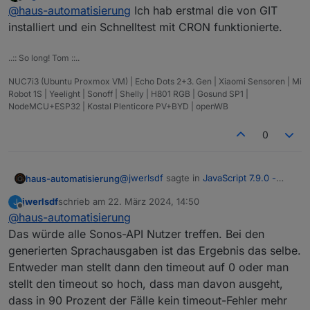
zuletzt editiert von
Offline
@
haus-automatisierung
Ist in 7.10.x
@
haus-automatisierung
Ich hab erstmal die von GIT
auch schon was zu dem CRON
installiert und ein Schnelltest mit CRON funktionierte.
Ja, hatte bei der Validierung der
Stop Problem drin?
Eingänge zuviel kopiert und danach
..:: So long! Tom ::..
nicht alle Trigger-Blöcke getestet, ...
EDIT: Aus irgend einem Grund laufen
sorry :(
nicht alle Tests durch...
NUC7i3 (Ubuntu Proxmox VM) | Echo Dots 2+3. Gen | Xiaomi Sensoren | Mi
https://github.com/ioBroker/ioBroker.jav
Keine Ahnung was da auf einmal das
Robot 1S | Yeelight | Sonoff | Shelly | H801 RGB | Gosund SP1 |
ascript/actions/runs/8387799827
Problem ist. Sind immer andere
NodeMCU+ESP32 | Kostal Plenticore PV+BYD | openWB
Versionen auf immer anderen
Betriebssystemen. Die Suche kann also
0
dauern, ...
@
jwerlsdf
sagte in
JavaScript 7.9.0 -
haus-automatisierung
Neue Objekt- und HTTP-Bausteine
:
jwerlsdf
schrieb am
22. März 2024, 14:50
J
zuletzt editiert von
Offline
@
haus-automatisierung
Ich habe überall 0 ms eingetragen
und jetzt bekomme ich wieder den
Das würde alle Sonos-API Nutzer treffen. Bei den
Bitte mit 7.10.1 testen. Der generierte
Fehler 2000ms timeout obwohl ich
generierten Sprachausgaben ist das Ergebnis das selbe.
Blockly-Code hat immer einen Wert
> 0
2000 nicht eingestellt habe.
Entweder man stellt dann den timeout auf 0 oder man
generiert. Generell ist es natürlich nicht
empfehlenswert ohne Timeout zu
stellt den timeout so hoch, dass man davon ausgeht,
arbeiten. Das ist ja auch ein ziemlich
dass in 90 Prozent der Fälle kein timeout-Fehler mehr
spezieller Fall, dass Du erst einen