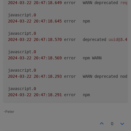
2024
-
03
-
22
20
:
47
:
18.649
	error	WARN deprecated 
requ
javascript
.0
2024
-
03
-
22
20
:
47
:
18.645
	error	npm

javascript
.0
2024
-
03
-
22
20
:
47
:
18.570
	error	deprecated 
uuid@
3.4
.
javascript
.0
2024
-
03
-
22
20
:
47
:
18.569
	error	npm WARN

javascript
.0
2024
-
03
-
22
20
:
47
:
18.293
	error	WARN deprecated node
javascript
.0
2024
-
03
-
22
20
:
47
:
18.291
	error	npm

javascript
.0
-Peter
2024
-
03
-
22
20
:
47
:
18.084
	error	WARN deprecated har-
0
javascript
.0