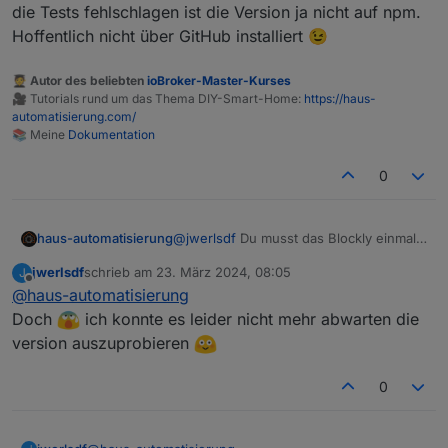
die Tests fehlschlagen ist die Version ja nicht auf npm.
Hoffentlich nicht über GitHub installiert 😉
🧑‍🎓 Autor des beliebten
ioBroker-Master-Kurses
🎥 Tutorials rund um das Thema DIY-Smart-Home:
https://haus-
automatisierung.com/
📚 Meine
Dokumentation
0
@
jwerlsdf
Du musst das Blockly einmal
haus-automatisierung
öffnen und neu speichern. Der
jwerlsdf
schrieb am
23. März 2024, 08:05
J
generierte Code hat sich geändert
PS: Wie kommst Du überhaupt an die
zuletzt editiert von
Offline
@
haus-automatisierung
neue Version? Da die Tests fehlschlagen
ist die Version ja nicht auf npm.
Doch
ich konnte es leider nicht mehr abwarten die
Hoffentlich nicht über GitHub installiert
version auszuprobieren
😉
0