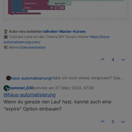
🧑‍🎓 Autor des beliebten
ioBroker-Master-Kurses
🎥 Tutorials rund um das Thema DIY-Smart-Home:
https://haus-
automatisierung.com/
📚 Meine
Dokumentation
4
Habe ich noch etwas vergessen? Das
haus-automatisierung
wird übrigens die Vorbereitung für z.B.
bommel_030
schrieb am
27. März 2024, 07:00
B
den Telegram-Adapter, um noch
zuletzt editiert von
Offline
@
haus-automatisierung
einfacher z.B. Bilder versenden zu
können (ohne exec und wget usw.)
Wenn du gerade nen Lauf hast, kannst auch eine
"expire" Option einbauen?
0