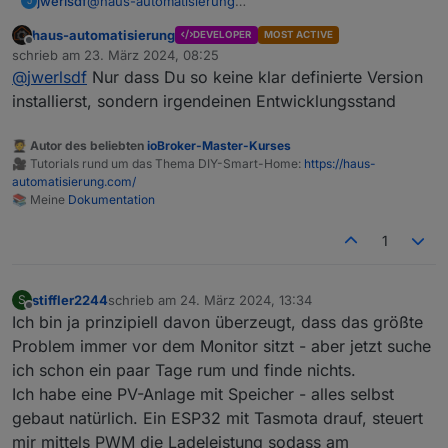
jwerlsdf
@
haus-automatisierung
J
Doch
ich konnte es leider nicht mehr abwarten
haus-automatisierung
DEVELOPER
MOST ACTIVE
die version auszuprobieren
Offline
schrieb am
23. März 2024, 08:25
zuletzt editiert von
@
jwerlsdf
Nur dass Du so keine klar definierte Version
installierst, sondern irgendeinen Entwicklungsstand
🧑‍🎓 Autor des beliebten
ioBroker-Master-Kurses
🎥 Tutorials rund um das Thema DIY-Smart-Home:
https://haus-
automatisierung.com/
📚 Meine
Dokumentation
1
stiffler2244
schrieb am
24. März 2024, 13:34
S
zuletzt editiert von
Offline
Ich bin ja prinzipiell davon überzeugt, dass das größte
Problem immer vor dem Monitor sitzt - aber jetzt suche
ich schon ein paar Tage rum und finde nichts.
Ich habe eine PV-Anlage mit Speicher - alles selbst
gebaut natürlich. Ein ESP32 mit Tasmota drauf, steuert
mir mittels PWM die Ladeleistung sodass am