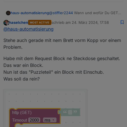
Kurz gesagt: schiebe ich den http (post) Baustein
ins Blockly, kann nicht mehr gespeichert werden.
haus-automatisierung
@
stiffler2244
Wann und wofür Du GET
Hat noch wer diese Probleme?
und wann POST Requests brauchst
haselchen
schrieb am
24. März 2024, 17:58
MOST ACTIVE
musst Du natürlich für die jeweilige
zuletzt editiert von
Offline
@
haus-automatisierung
Aufgabe anschauen und was die andere
Seite erwartet. Bei Tasmota sind
Stehe auch gerade mit nem Brett vorm Kopp vor einem
eigentlich fast alles GET Requests mit
entsprechenden GET Parametern
Problem.
Habe mit dem Request Block ne Steckdose geschaltet.
Das war ein Block.
Nun ist das "Puzzleteil" ein Block mit Einschub.
Was soll da rein?