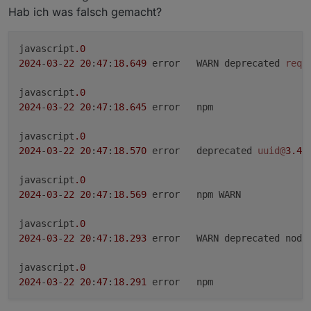
Hab ich was falsch gemacht?
javascript
.0
2024
-
03
-
22
20
:
47
:
18.649
	error	WARN deprecated 
requ
javascript
.0
2024
-
03
-
22
20
:
47
:
18.645
	error	npm

javascript
.0
2024
-
03
-
22
20
:
47
:
18.570
	error	deprecated 
uuid@
3.4
.
javascript
.0
2024
-
03
-
22
20
:
47
:
18.569
	error	npm WARN

javascript
.0
2024
-
03
-
22
20
:
47
:
18.293
	error	WARN deprecated node
javascript
.0
2024
-
03
-
22
20
:
47
:
18.291
	error	npm

javascript
.0