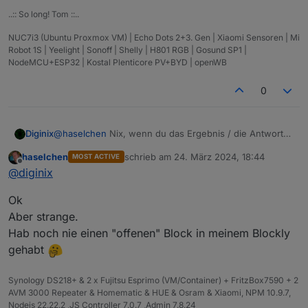
Das war ein Block.
..:: So long! Tom ::..
Nun ist das "Puzzleteil" ein Block mit Einschub.
Was soll da rein?
NUC7i3 (Ubuntu Proxmox VM) | Echo Dots 2+3. Gen | Xiaomi Sensoren | Mi
Robot 1S | Yeelight | Sonoff | Shelly | H801 RGB | Gosund SP1 |
NodeMCU+ESP32 | Kostal Plenticore PV+BYD | openWB
0
Diginix
@
haselchen
Nix, wenn du das Ergebnis / die Antwort
nicht weiter verarbeiten willst.
haselchen
schrieb am
24. März 2024, 18:44
MOST ACTIVE
zuletzt editiert von
Offline
@
diginix
Ok
Aber strange.
Hab noch nie einen "offenen" Block in meinem Blockly
gehabt
Synology DS218+ & 2 x Fujitsu Esprimo (VM/Container) + FritzBox7590 + 2
AVM 3000 Repeater & Homematic & HUE & Osram & Xiaomi, NPM 10.9.7,
Nodejs 22.22.2 ,JS Controller 7.0.7 ,Admin 7.8.24