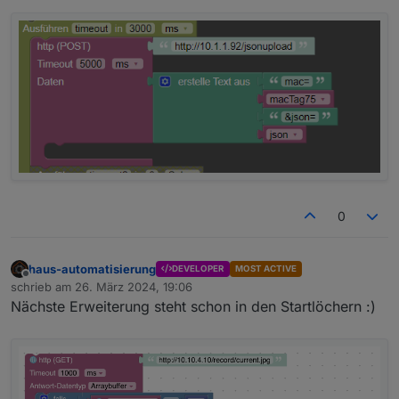
0
haus-automatisierung
DEVELOPER
MOST ACTIVE
Offline
schrieb am
26. März 2024, 19:06
zuletzt editiert von
Nächste Erweiterung steht schon in den Startlöchern :)