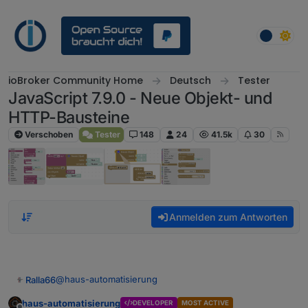
Weiter zum Inhalt
ioBroker Community Home
Deutsch
Tester
JavaScript 7.9.0 - Neue Objekt- und
HTTP-Bausteine
Verschoben
Tester
148
24
41.5k
30
Anmelden zum Antworten
@
haus-automatisierung
Ralla66
haus-automatisierung
DEVELOPER
MOST ACTIVE
nur string läuft