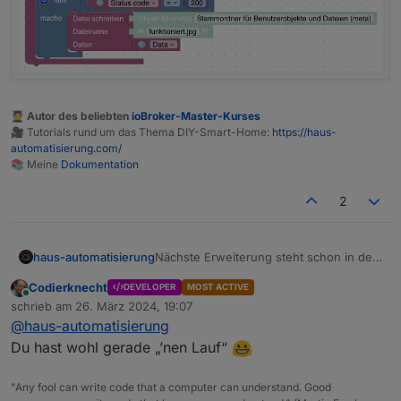
🧑‍🎓 Autor des beliebten
ioBroker-Master-Kurses
🎥 Tutorials rund um das Thema DIY-Smart-Home:
https://haus-
automatisierung.com/
📚 Meine
Dokumentation
2
Nächste Erweiterung steht schon in den
haus-automatisierung
Startlöchern :)
Codierknecht
DEVELOPER
MOST ACTIVE
Online
schrieb am
26. März 2024, 19:07
zuletzt editiert von
@
haus-automatisierung
Du hast wohl gerade „’nen Lauf“
"Any fool can write code that a computer can understand. Good