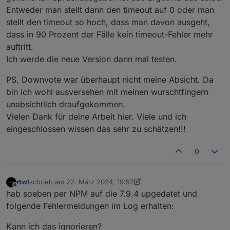
2000 nicht eingestellt habe.
Entweder man stellt dann den timeout auf 0 oder man
generiert. Generell ist es natürlich nicht
empfehlenswert ohne Timeout zu
stellt den timeout so hoch, dass man davon ausgeht,
arbeiten. Das ist ja auch ein ziemlich
dass in 90 Prozent der Fälle kein timeout-Fehler mehr
spezieller Fall, dass Du erst einen
auftritt.
Response bekommst wenn die Datei
Ich werde die neue Version dann mal testen.
komplett abgespielt wurde.
PS. Downvote war überhaupt nicht meine Absicht. Da
bin ich wohl ausversehen mit meinen wurschtfingern
unabsichtlich draufgekommen.
Vielen Dank für deine Arbeit hier. Viele und ich
eingeschlossen wissen das sehr zu schätzen!!!
0
rtwl
schrieb am
22. März 2024, 19:52
zuletzt editiert von rtwl
Online
hab soeben per NPM auf die 7.9.4 upgedatet und
folgende Fehlermeldungen im Log erhalten:
Kann ich das ignorieren?