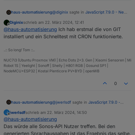
@
diginix
sagte in
JavaScript 7.9.0 - Neue
haus-automatisierung
Objekt- und HTTP-Bausteine
:
Diginix
schrieb am
22. März 2024, 12:41
zuletzt editiert von
Offline
@
haus-automatisierung
Ist in 7.10.x
@
haus-automatisierung
Ich hab erstmal die von GIT
auch schon was zu dem CRON
installiert und ein Schnelltest mit CRON funktionierte.
Ja, hatte bei der Validierung der
Stop Problem drin?
Eingänge zuviel kopiert und danach
..:: So long! Tom ::..
nicht alle Trigger-Blöcke getestet, ...
EDIT: Aus irgend einem Grund laufen
sorry :(
nicht alle Tests durch...
NUC7i3 (Ubuntu Proxmox VM) | Echo Dots 2+3. Gen | Xiaomi Sensoren | Mi
https://github.com/ioBroker/ioBroker.jav
Keine Ahnung was da auf einmal das
Robot 1S | Yeelight | Sonoff | Shelly | H801 RGB | Gosund SP1 |
ascript/actions/runs/8387799827
Problem ist. Sind immer andere
NodeMCU+ESP32 | Kostal Plenticore PV+BYD | openWB
Versionen auf immer anderen
Betriebssystemen. Die Suche kann also
0
dauern, ...
@
jwerlsdf
sagte in
JavaScript 7.9.0 -
haus-automatisierung
Neue Objekt- und HTTP-Bausteine
:
jwerlsdf
schrieb am
22. März 2024, 14:50
J
zuletzt editiert von
Offline
@
haus-automatisierung
Ich habe überall 0 ms eingetragen
und jetzt bekomme ich wieder den
Das würde alle Sonos-API Nutzer treffen. Bei den
Bitte mit 7.10.1 testen. Der generierte
Fehler 2000ms timeout obwohl ich
generierten Sprachausgaben ist das Ergebnis das selbe.
Blockly-Code hat immer einen Wert
> 0