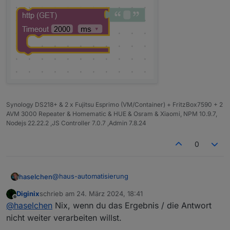
Synology DS218+ & 2 x Fujitsu Esprimo (VM/Container) + FritzBox7590 + 2
AVM 3000 Repeater & Homematic & HUE & Osram & Xiaomi, NPM 10.9.7,
Nodejs 22.22.2 ,JS Controller 7.0.7 ,Admin 7.8.24
0
@
haus-automatisierung
haselchen
Diginix
schrieb am
24. März 2024, 18:41
Stehe auch gerade mit nem Brett vorm Kopp vor
zuletzt editiert von
Offline
@
haselchen
Nix, wenn du das Ergebnis / die Antwort
einem Problem.
Habe mit dem Request Block ne Steckdose
nicht weiter verarbeiten willst.
geschaltet.