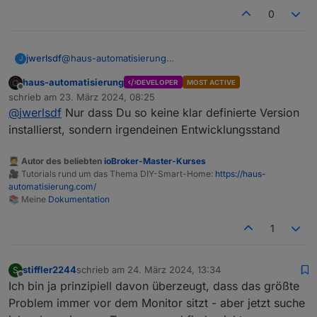
0
jwerlsdf
@
haus-automatisierung
J
Doch
ich konnte es leider nicht mehr abwarten
haus-automatisierung
DEVELOPER
MOST ACTIVE
die version auszuprobieren
Offline
schrieb am
23. März 2024, 08:25
zuletzt editiert von
@
jwerlsdf
Nur dass Du so keine klar definierte Version
installierst, sondern irgendeinen Entwicklungsstand
🧑‍🎓 Autor des beliebten
ioBroker-Master-Kurses
🎥 Tutorials rund um das Thema DIY-Smart-Home:
https://haus-
automatisierung.com/
📚 Meine
Dokumentation
1
stiffler2244
schrieb am
24. März 2024, 13:34
S
zuletzt editiert von
Offline
Ich bin ja prinzipiell davon überzeugt, dass das größte
Problem immer vor dem Monitor sitzt - aber jetzt suche