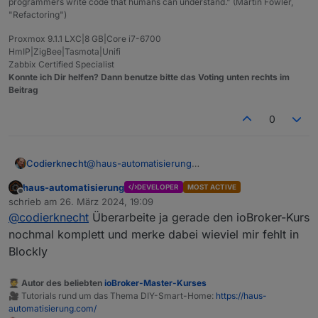
programmers write code that humans can understand." (Martin Fowler,
"Refactoring")
Proxmox 9.1.1 LXC|8 GB|Core i7-6700
HmIP|ZigBee|Tasmota|Unifi
Zabbix Certified Specialist
Konnte ich Dir helfen? Dann benutze bitte das Voting unten rechts im
Beitrag
0
Codierknecht
@
haus-automatisierung
Du hast wohl gerade „’nen Lauf“
haus-automatisierung
DEVELOPER
MOST ACTIVE
Offline
schrieb am
26. März 2024, 19:09
zuletzt editiert von
@
codierknecht
Überarbeite ja gerade den ioBroker-Kurs
nochmal komplett und merke dabei wieviel mir fehlt in
Blockly
🧑‍🎓 Autor des beliebten
ioBroker-Master-Kurses
🎥 Tutorials rund um das Thema DIY-Smart-Home:
https://haus-
automatisierung.com/