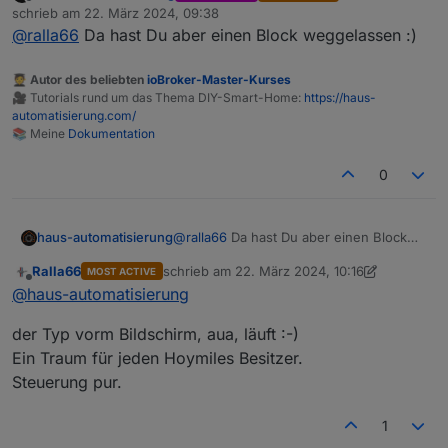
Offline
schrieb am
22. März 2024, 09:38
ohne data= code 1002, mag der Empfänger nicht.
zuletzt editiert von
@
ralla66
Da hast Du aber einen Block weggelassen :)
mit data= code 1004
🧑‍🎓 Autor des beliebten
ioBroker-Master-Kurses
🎥 Tutorials rund um das Thema DIY-Smart-Home:
https://haus-
automatisierung.com/
📚 Meine
Dokumentation
0
haus-automatisierung
@
ralla66
Da hast Du aber einen Block
weggelassen :)
Ralla66
schrieb am
22. März 2024, 10:16
MOST ACTIVE
zuletzt editiert von Ralla66
Offline
@
haus-automatisierung
der Typ vorm Bildschirm, aua, läuft :-)
Ein Traum für jeden Hoymiles Besitzer.
Steuerung pur.
1