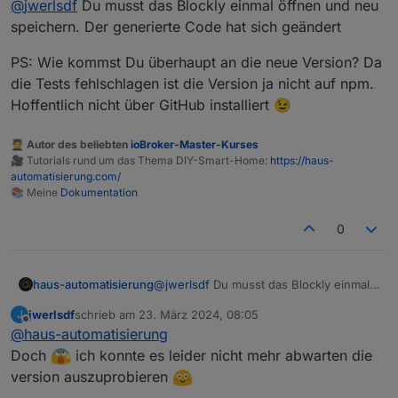
@
jwerlsdf
Du musst das Blockly einmal öffnen und neu
mehr habe.
speichern. Der generierte Code hat sich geändert
PS: Wie kommst Du überhaupt an die neue Version? Da
die Tests fehlschlagen ist die Version ja nicht auf npm.
Hoffentlich nicht über GitHub installiert 😉
🧑‍🎓 Autor des beliebten
ioBroker-Master-Kurses
🎥 Tutorials rund um das Thema DIY-Smart-Home:
https://haus-
automatisierung.com/
📚 Meine
Dokumentation
0
@
jwerlsdf
Du musst das Blockly einmal
haus-automatisierung
öffnen und neu speichern. Der
jwerlsdf
schrieb am
23. März 2024, 08:05
J
generierte Code hat sich geändert
PS: Wie kommst Du überhaupt an die
zuletzt editiert von
Offline
@
haus-automatisierung
neue Version? Da die Tests fehlschlagen
ist die Version ja nicht auf npm.
Doch
ich konnte es leider nicht mehr abwarten die
Hoffentlich nicht über GitHub installiert
version auszuprobieren
😉