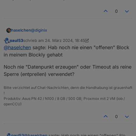
0
@
diginix
haselchen
paul53
schrieb am
24. März 2024, 18:45
Ok
zuletzt editiert von paul53
Offline
@
haselchen
sagte: Hab noch nie einen "offenen" Block
Aber strange.
Hab noch nie einen "offenen" Block in meinem
in meinem Blockly gehabt
Blockly gehabt
Noch nie "Datenpunkt erzeugen" oder Timeout als reine
Sperre (entprellen) verwendet?
Bitte verzichtet auf Chat-Nachrichten, denn die Handhabung ist grauenhaft
!
Produktiv: Asus PN 42 / N100 / 8 GB / 500 GB; Proxmox mit 2 VM (iob /
openCCU)
0
@
haselchen
sagte: Hab noch nie einen "offenen" Block
paul53