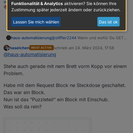
automatisierung.com/
Funktionalität & Analytics
aktivieren? Sie können Ihre
nicht mehr angezeigt. Ist das überhaupt der
📚 Meine
Dokumentation
Zustimmung später jederzeit ändern oder zurückziehen.
richtige Baustein für diese Aufgabe? Mit dem Http
(get) Baustein funktionierts zumindest mal-wenn
0
Lassen Sie mich wählen
Das ist ok
auch die Timeout Fehler manchmal kommen.
Kurz gesagt: schiebe ich den http (post) Baustein
ins Blockly, kann nicht mehr gespeichert werden.
haus-automatisierung
@
stiffler2244
Wann und wofür Du GET
Hat noch wer diese Probleme?
und wann POST Requests brauchst
haselchen
schrieb am
24. März 2024, 17:58
MOST ACTIVE
musst Du natürlich für die jeweilige
zuletzt editiert von
Offline
@
haus-automatisierung
Aufgabe anschauen und was die andere
Seite erwartet. Bei Tasmota sind
Stehe auch gerade mit nem Brett vorm Kopp vor einem
eigentlich fast alles GET Requests mit
entsprechenden GET Parametern
Problem.
Habe mit dem Request Block ne Steckdose geschaltet.
Das war ein Block.
Nun ist das "Puzzleteil" ein Block mit Einschub.
Was soll da rein?