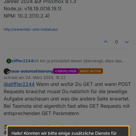
Jänner 2024 auf Proxmox 8.1.3
Node.js: v18.19.0(18.19.1)
NPM: 10.2.3(10.2.4)
http://www.holz-und-metall.eu/
0
Ich bin ja prinzipiell davon überzeugt, dass das
stiffler2244
S
größte Problem immer vor dem Monitor sitzt - aber
haus-automatisierung
DEVELOPER
MOST ACTIVE
jetzt suche ich schon ein paar Tage rum und finde
Iobroker läuft auf Ubuntu 22.04, Neuinstallation im
Offline
schrieb am
24. März 2024, 15:22
nichts.
Jänner 2024 auf Proxmox 8.1.3
zuletzt editiert von
@
stiffler2244
Wann und wofür Du GET und wann POST
Ich habe eine PV-Anlage mit Speicher - alles selbst
Node.js: v18.19.0(18.19.1)
gebaut natürlich. Ein ESP32 mit Tasmota drauf,
NPM: 10.2.3(10.2.4)
Requests brauchst musst Du natürlich für die jeweilige
steuert mir mittels PWM die Ladeleistung sodass
Aufgabe anschauen und was die andere Seite erwartet.
am Stromzähler eben nichts ins Netz geht. Mit den
Bei Tasmota sind eigentlich fast alles GET Requests mit
Sonoff Adapter (für die Tasmota Geräte) kann
entsprechenden GET Parametern
allerdings der PWM Wert nicht direkt geändert
werden. Das geschieht über einen HTTP Request,
welcher ja jetzt abläuft.
🧑‍🎓 Autor des beliebten
ioBroker-Master-Kurses
Will ich diesen Baustein durch den Http (post)
🎥 Tutorials rund um das Thema DIY-Smart-Home:
https://haus-
Hallo! Könnten wir bitte einige zusätzliche Dienste für
Baustein ersetzten, wird das Speichern-Symbol