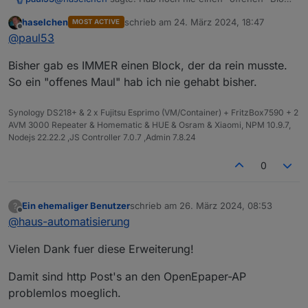
in meinem Blockly gehabt
haselchen
schrieb am
24. März 2024, 18:47
MOST ACTIVE
Noch nie "Datenpunkt erzeugen" oder Timeout als
zuletzt editiert von
Offline
@
paul53
reine Sperre (entprellen) verwendet?
Bisher gab es IMMER einen Block, der da rein musste.
So ein "offenes Maul" hab ich nie gehabt bisher.
Synology DS218+ & 2 x Fujitsu Esprimo (VM/Container) + FritzBox7590 + 2
AVM 3000 Repeater & Homematic & HUE & Osram & Xiaomi, NPM 10.9.7,
Nodejs 22.22.2 ,JS Controller 7.0.7 ,Admin 7.8.24
0
Ein ehemaliger Benutzer
schrieb am
26. März 2024, 08:53
?
zuletzt editiert von
Offline
@
haus-automatisierung
Vielen Dank fuer diese Erweiterung!
Damit sind http Post's an den OpenEpaper-AP
problemlos moeglich.