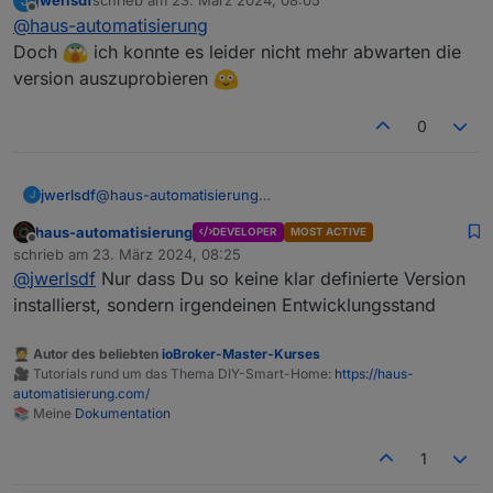
jwerlsdf
schrieb am
23. März 2024, 08:05
J
generierte Code hat sich geändert
PS: Wie kommst Du überhaupt an die
zuletzt editiert von
Offline
@
haus-automatisierung
neue Version? Da die Tests fehlschlagen
ist die Version ja nicht auf npm.
Doch
ich konnte es leider nicht mehr abwarten die
Hoffentlich nicht über GitHub installiert
version auszuprobieren
😉
0
jwerlsdf
@
haus-automatisierung
J
Doch
ich konnte es leider nicht mehr abwarten
haus-automatisierung
DEVELOPER
MOST ACTIVE
die version auszuprobieren
Offline
schrieb am
23. März 2024, 08:25
zuletzt editiert von
@
jwerlsdf
Nur dass Du so keine klar definierte Version
installierst, sondern irgendeinen Entwicklungsstand
🧑‍🎓 Autor des beliebten
ioBroker-Master-Kurses
🎥 Tutorials rund um das Thema DIY-Smart-Home:
https://haus-
automatisierung.com/
📚 Meine
Dokumentation
1