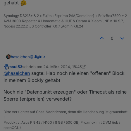
gehabt
Synology DS218+ & 2 x Fujitsu Esprimo (VM/Container) + FritzBox7590 + 2
AVM 3000 Repeater & Homematic & HUE & Osram & Xiaomi, NPM 10.9.7,
Nodejs 22.22.2 ,JS Controller 7.0.7 ,Admin 7.8.24
0
@
diginix
haselchen
paul53
schrieb am
24. März 2024, 18:45
Ok
zuletzt editiert von paul53
Offline
@
haselchen
sagte: Hab noch nie einen "offenen" Block
Aber strange.
Hab noch nie einen "offenen" Block in meinem
in meinem Blockly gehabt
Blockly gehabt
Noch nie "Datenpunkt erzeugen" oder Timeout als reine
Sperre (entprellen) verwendet?
Bitte verzichtet auf Chat-Nachrichten, denn die Handhabung ist grauenhaft
!
Produktiv: Asus PN 42 / N100 / 8 GB / 500 GB; Proxmox mit 2 VM (iob /
openCCU)