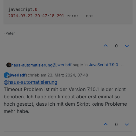
javascript
.0
2024
-
03
-
22
20
:
47
:
18.291
	error	npm

javascript
.0
-Peter
2024
-
03
-
22
20
:
47
:
18.084
	error	WARN deprecated har-
0
javascript
.0
2024
-
03
-
22
20
:
47
:
18.081
@
jwerlsdf
sagte in
JavaScript 7.9.0 -
haus-automatisierung
Neue Objekt- und HTTP-Bausteine
:
jwerlsdf
schrieb am
23. März 2024, 07:48
J
zuletzt editiert von
Offline
@
haus-automatisierung
Ich habe überall 0 ms eingetragen
und jetzt bekomme ich wieder den
Timeout Problem ist mit der Version 7.10.1 leider nicht
Bitte mit 7.10.1 testen. Der generierte
Fehler 2000ms timeout obwohl ich
behoben. Ich habe den timeout aber erst einmal so
Blockly-Code hat immer einen Wert
> 0
2000 nicht eingestellt habe.
hoch gesetzt, dass ich mit dem Skript keine Probleme
generiert. Generell ist es natürlich nicht
empfehlenswert ohne Timeout zu
mehr habe.
arbeiten. Das ist ja auch ein ziemlich
spezieller Fall, dass Du erst einen
0
Response bekommst wenn die Datei
komplett abgespielt wurde.