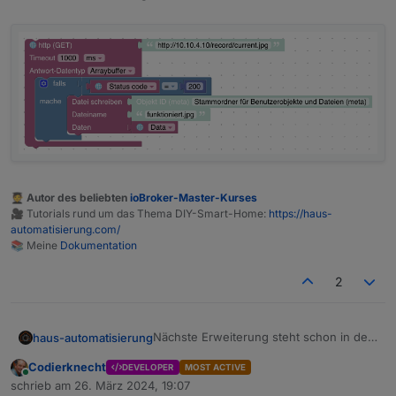
🧑‍🎓 Autor des beliebten
ioBroker-Master-Kurses
🎥 Tutorials rund um das Thema DIY-Smart-Home:
https://haus-
automatisierung.com/
📚 Meine
Dokumentation
2
Nächste Erweiterung steht schon in den
haus-automatisierung
Startlöchern :)
Codierknecht
DEVELOPER
MOST ACTIVE
Online
schrieb am
26. März 2024, 19:07
zuletzt editiert von