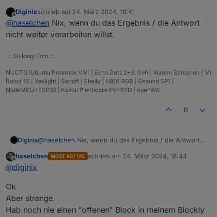
Diginix
schrieb am
24. März 2024, 18:41
Stehe auch gerade mit nem Brett vorm Kopp vor
zuletzt editiert von
Offline
@
haselchen
Nix, wenn du das Ergebnis / die Antwort
einem Problem.
Habe mit dem Request Block ne Steckdose
nicht weiter verarbeiten willst.
geschaltet.
Das war ein Block.
..:: So long! Tom ::..
Nun ist das "Puzzleteil" ein Block mit Einschub.
Was soll da rein?
NUC7i3 (Ubuntu Proxmox VM) | Echo Dots 2+3. Gen | Xiaomi Sensoren | Mi
Robot 1S | Yeelight | Sonoff | Shelly | H801 RGB | Gosund SP1 |
NodeMCU+ESP32 | Kostal Plenticore PV+BYD | openWB
0
Diginix
@
haselchen
Nix, wenn du das Ergebnis / die Antwort
nicht weiter verarbeiten willst.
haselchen
schrieb am
24. März 2024, 18:44
MOST ACTIVE
zuletzt editiert von
Offline
@
diginix
Ok
Aber strange.
Hab noch nie einen "offenen" Block in meinem Blockly