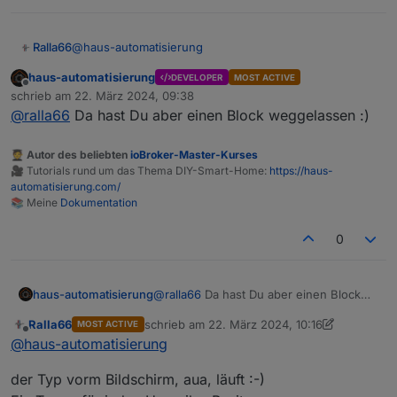
@
haus-automatisierung
Ralla66
haus-automatisierung
DEVELOPER
MOST ACTIVE
nur string läuft
Offline
schrieb am
22. März 2024, 09:38
ohne data= code 1002, mag der Empfänger nicht.
zuletzt editiert von
@
ralla66
Da hast Du aber einen Block weggelassen :)
mit data= code 1004
🧑‍🎓 Autor des beliebten
ioBroker-Master-Kurses
🎥 Tutorials rund um das Thema DIY-Smart-Home:
https://haus-
automatisierung.com/
📚 Meine
Dokumentation
0
haus-automatisierung
@
ralla66
Da hast Du aber einen Block
weggelassen :)
Ralla66
schrieb am
22. März 2024, 10:16
MOST ACTIVE
zuletzt editiert von Ralla66
Offline
@
haus-automatisierung
der Typ vorm Bildschirm, aua, läuft :-)