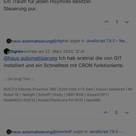
Ein Traum für jeden Hoymiles Besitzer.
Steuerung pur.
1
@
diginix
sagte in
JavaScript 7.9.0 - Neue
haus-automatisierung
Objekt- und HTTP-Bausteine
:
Diginix
schrieb am
22. März 2024, 12:41
zuletzt editiert von
Offline
@
haus-automatisierung
Ist in 7.10.x
@
haus-automatisierung
Ich hab erstmal die von GIT
auch schon was zu dem CRON
installiert und ein Schnelltest mit CRON funktionierte.
Ja, hatte bei der Validierung der
Stop Problem drin?
Eingänge zuviel kopiert und danach
..:: So long! Tom ::..
nicht alle Trigger-Blöcke getestet, ...
EDIT: Aus irgend einem Grund laufen
sorry :(
nicht alle Tests durch...
NUC7i3 (Ubuntu Proxmox VM) | Echo Dots 2+3. Gen | Xiaomi Sensoren | Mi
https://github.com/ioBroker/ioBroker.jav
Keine Ahnung was da auf einmal das
Robot 1S | Yeelight | Sonoff | Shelly | H801 RGB | Gosund SP1 |
ascript/actions/runs/8387799827
Problem ist. Sind immer andere
NodeMCU+ESP32 | Kostal Plenticore PV+BYD | openWB
Versionen auf immer anderen
Betriebssystemen. Die Suche kann also
0
dauern, ...
@
jwerlsdf
sagte in
JavaScript 7.9.0 -
haus-automatisierung