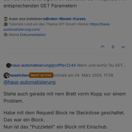
entsprechenden GET Parametern
allerdings der PWM Wert nicht direkt geändert
werden. Das geschieht über einen HTTP Request,
welcher ja jetzt abläuft.
🧑‍🎓 Autor des beliebten
ioBroker-Master-Kurses
Will ich diesen Baustein durch den Http (post)
🎥 Tutorials rund um das Thema DIY-Smart-Home:
https://haus-
Baustein ersetzten, wird das Speichern-Symbol
automatisierung.com/
nicht mehr angezeigt. Ist das überhaupt der
📚 Meine
Dokumentation
richtige Baustein für diese Aufgabe? Mit dem Http
(get) Baustein funktionierts zumindest mal-wenn
0
auch die Timeout Fehler manchmal kommen.
Kurz gesagt: schiebe ich den http (post) Baustein
ins Blockly, kann nicht mehr gespeichert werden.
haus-automatisierung
@
stiffler2244
Wann und wofür Du GET
Hat noch wer diese Probleme?
und wann POST Requests brauchst
haselchen
schrieb am
24. März 2024, 17:58
MOST ACTIVE
musst Du natürlich für die jeweilige
zuletzt editiert von
Offline
@
haus-automatisierung
Aufgabe anschauen und was die andere
Seite erwartet. Bei Tasmota sind
Stehe auch gerade mit nem Brett vorm Kopp vor einem
eigentlich fast alles GET Requests mit
entsprechenden GET Parametern
Problem.
Habe mit dem Request Block ne Steckdose geschaltet.
Das war ein Block.
Nun ist das "Puzzleteil" ein Block mit Einschub.