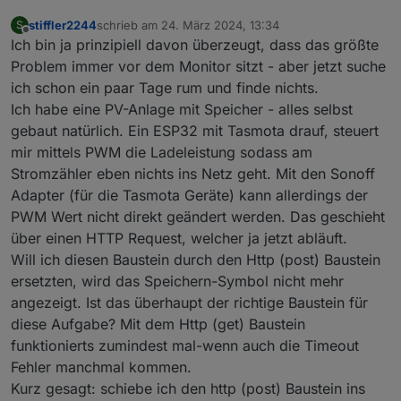
stiffler2244
schrieb am
24. März 2024, 13:34
S
zuletzt editiert von
Offline
Ich bin ja prinzipiell davon überzeugt, dass das größte
Problem immer vor dem Monitor sitzt - aber jetzt suche
ich schon ein paar Tage rum und finde nichts.
Ich habe eine PV-Anlage mit Speicher - alles selbst
gebaut natürlich. Ein ESP32 mit Tasmota drauf, steuert
mir mittels PWM die Ladeleistung sodass am
Stromzähler eben nichts ins Netz geht. Mit den Sonoff
Adapter (für die Tasmota Geräte) kann allerdings der
PWM Wert nicht direkt geändert werden. Das geschieht
über einen HTTP Request, welcher ja jetzt abläuft.
Will ich diesen Baustein durch den Http (post) Baustein
ersetzten, wird das Speichern-Symbol nicht mehr
angezeigt. Ist das überhaupt der richtige Baustein für
diese Aufgabe? Mit dem Http (get) Baustein
funktionierts zumindest mal-wenn auch die Timeout
Fehler manchmal kommen.
Kurz gesagt: schiebe ich den http (post) Baustein ins