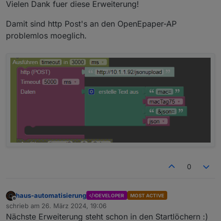
Vielen Dank fuer diese Erweiterung!
Damit sind http Post's an den OpenEpaper-AP
problemlos moeglich.
0
haus-automatisierung
DEVELOPER
MOST ACTIVE
Offline
schrieb am
26. März 2024, 19:06
zuletzt editiert von
Nächste Erweiterung steht schon in den Startlöchern :)