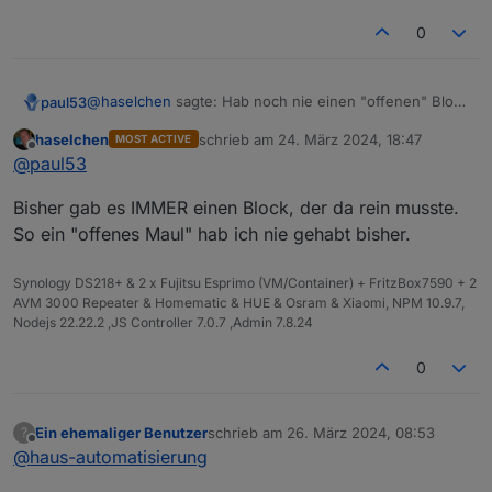
0
@
haselchen
sagte: Hab noch nie einen "offenen" Block
paul53
in meinem Blockly gehabt
haselchen
schrieb am
24. März 2024, 18:47
MOST ACTIVE
Noch nie "Datenpunkt erzeugen" oder Timeout als
zuletzt editiert von
Offline
@
paul53
reine Sperre (entprellen) verwendet?
Bisher gab es IMMER einen Block, der da rein musste.
So ein "offenes Maul" hab ich nie gehabt bisher.
Synology DS218+ & 2 x Fujitsu Esprimo (VM/Container) + FritzBox7590 + 2
AVM 3000 Repeater & Homematic & HUE & Osram & Xiaomi, NPM 10.9.7,
Nodejs 22.22.2 ,JS Controller 7.0.7 ,Admin 7.8.24
0
Ein ehemaliger Benutzer
schrieb am
26. März 2024, 08:53
?
zuletzt editiert von
Offline
@
haus-automatisierung