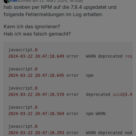
rtwl
schrieb am
22. März 2024, 19:52
zuletzt editiert von rtwl
Online
hab soeben per NPM auf die 7.9.4 upgedatet und
folgende Fehlermeldungen im Log erhalten:
Kann ich das ignorieren?
Hab ich was falsch gemacht?
javascript
.0
2024
-
03
-
22
20
:
47
:
18.649
	error	WARN deprecated 
requ
javascript
.0
2024
-
03
-
22
20
:
47
:
18.645
	error	npm

javascript
.0
2024
-
03
-
22
20
:
47
:
18.570
	error	deprecated 
uuid@
3.4
.
javascript
.0
2024
-
03
-
22
20
:
47
:
18.569
	error	npm WARN

javascript
.0
2024
-
03
-
22
20
:
47
:
18.293
	error	WARN deprecated node