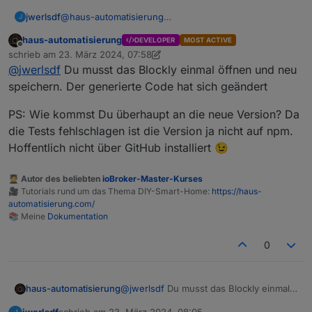
jwerlsdf
@
haus-automatisierung
J
Timeout Problem ist mit der Version 7.10.1 leider nicht
haus-automatisierung
DEVELOPER
MOST ACTIVE
behoben. Ich habe den timeout aber erst einmal so
Offline
schrieb am
23. März 2024, 07:58
hoch gesetzt, dass ich mit dem Skript keine Probleme
zuletzt editiert von haus-automatisierung
@
jwerlsdf
Du musst das Blockly einmal öffnen und neu
mehr habe.
speichern. Der generierte Code hat sich geändert
PS: Wie kommst Du überhaupt an die neue Version? Da
die Tests fehlschlagen ist die Version ja nicht auf npm.
Hoffentlich nicht über GitHub installiert 😉
🧑‍🎓 Autor des beliebten
ioBroker-Master-Kurses
🎥 Tutorials rund um das Thema DIY-Smart-Home:
https://haus-
automatisierung.com/
📚 Meine
Dokumentation
0
@
jwerlsdf
Du musst das Blockly einmal
haus-automatisierung
öffnen und neu speichern. Der