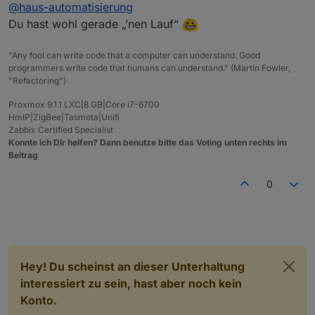
@
haus-automatisierung
Du hast wohl gerade „’nen Lauf“
"Any fool can write code that a computer can understand. Good
programmers write code that humans can understand." (Martin Fowler,
"Refactoring")
Proxmox 9.1.1 LXC|8 GB|Core i7-6700
HmIP|ZigBee|Tasmota|Unifi
Zabbix Certified Specialist
Konnte ich Dir helfen? Dann benutze bitte das Voting unten rechts im
Beitrag
0
Hey! Du scheinst an dieser Unterhaltung
interessiert zu sein, hast aber noch kein
Konto.