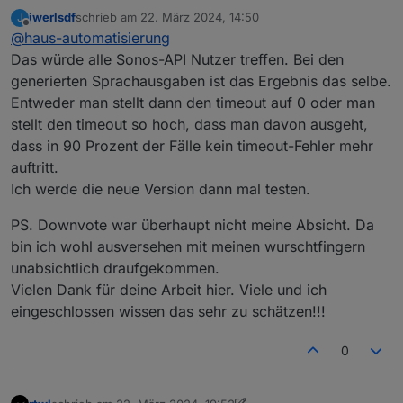
Neue Objekt- und HTTP-Bausteine
:
jwerlsdf
schrieb am
22. März 2024, 14:50
J
zuletzt editiert von
Offline
@
haus-automatisierung
Ich habe überall 0 ms eingetragen
und jetzt bekomme ich wieder den
Das würde alle Sonos-API Nutzer treffen. Bei den
Bitte mit 7.10.1 testen. Der generierte
Fehler 2000ms timeout obwohl ich
generierten Sprachausgaben ist das Ergebnis das selbe.
Blockly-Code hat immer einen Wert
> 0
2000 nicht eingestellt habe.
Entweder man stellt dann den timeout auf 0 oder man
generiert. Generell ist es natürlich nicht
empfehlenswert ohne Timeout zu
stellt den timeout so hoch, dass man davon ausgeht,
arbeiten. Das ist ja auch ein ziemlich
dass in 90 Prozent der Fälle kein timeout-Fehler mehr
spezieller Fall, dass Du erst einen
auftritt.
Response bekommst wenn die Datei
Ich werde die neue Version dann mal testen.
komplett abgespielt wurde.
PS. Downvote war überhaupt nicht meine Absicht. Da
bin ich wohl ausversehen mit meinen wurschtfingern
unabsichtlich draufgekommen.
Vielen Dank für deine Arbeit hier. Viele und ich
eingeschlossen wissen das sehr zu schätzen!!!
0