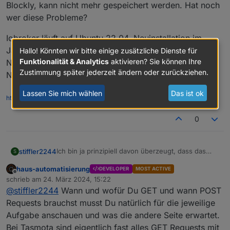
Blockly, kann nicht mehr gespeichert werden. Hat noch
wer diese Probleme?
Iobroker läuft auf Ubuntu 22.04, Neuinstallation im
Jänner 2024 auf Proxmox 8.1.3
Hallo! Könnten wir bitte einige zusätzliche Dienste für
Funktionalität & Analytics
aktivieren? Sie können Ihre
Node.js: v18.19.0(18.19.1)
Zustimmung später jederzeit ändern oder zurückziehen.
NPM: 10.2.3(10.2.4)
Lassen Sie mich wählen
Das ist ok
http://www.holz-und-metall.eu/
0
Ich bin ja prinzipiell davon überzeugt, dass das
stiffler2244
S
größte Problem immer vor dem Monitor sitzt - aber
haus-automatisierung
DEVELOPER
MOST ACTIVE
jetzt suche ich schon ein paar Tage rum und finde
Iobroker läuft auf Ubuntu 22.04, Neuinstallation im
Offline
schrieb am
24. März 2024, 15:22
nichts.
Jänner 2024 auf Proxmox 8.1.3
zuletzt editiert von
@
stiffler2244
Wann und wofür Du GET und wann POST
Ich habe eine PV-Anlage mit Speicher - alles selbst
Node.js: v18.19.0(18.19.1)
gebaut natürlich. Ein ESP32 mit Tasmota drauf,
NPM: 10.2.3(10.2.4)
Requests brauchst musst Du natürlich für die jeweilige
steuert mir mittels PWM die Ladeleistung sodass
Aufgabe anschauen und was die andere Seite erwartet.
am Stromzähler eben nichts ins Netz geht. Mit den
Bei Tasmota sind eigentlich fast alles GET Requests mit
Sonoff Adapter (für die Tasmota Geräte) kann