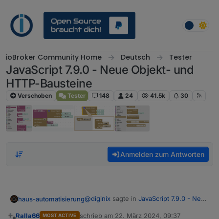
Weiter zum Inhalt
ioBroker Community Home
Deutsch
Tester
JavaScript 7.9.0 - Neue Objekt- und
HTTP-Bausteine
Verschoben
Tester
148
24
41.5k
30
Anmelden zum Antworten
@
diginix
sagte in
JavaScript 7.9.0 - Neue
haus-automatisierung
Objekt- und HTTP-Bausteine
:
Ralla66
schrieb am
22. März 2024, 09:37
MOST ACTIVE