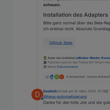
schauen.
Installation des Adapters
Bitte ganz normal über das Beta-R
ich erstmal nicht. Absolute Grundlag
🧑‍🎓 Autor des beliebten
ioBroker-Master-Kurs
🎥 Tutorials rund um das Thema DIY-Smart-H
📚 Meine
Dokumentation
M
S
4 Antworten
Letzte Antwor
DoubleD
schrieb am
14. März 2024, 10:13
D
zuletzt editiert von DoubleD
@
haus-automatisierung
Offline
Danke für den tolle Job und die gute