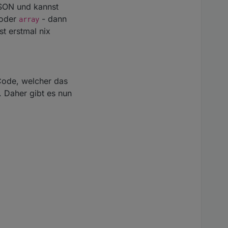
JSON und kannst
oder
- dann
array
t erstmal nix
-Code, welcher das
. Daher gibt es nun