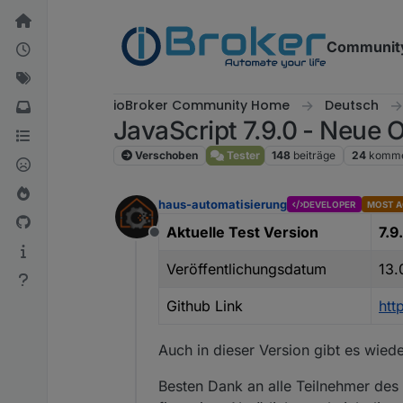
Weiter zum Inhalt
Communit
ioBroker Community Home
Deutsch
JavaScript 7.9.0 - Neue
Verschoben
Tester
148
beiträge
24
komme
haus-automatisierung
DEVELOPER
MOST A
Aktuelle Test Version
7.9
Offline
Veröffentlichungsdatum
13.
Github Link
htt
Auch in dieser Version gibt es wiede
Besten Dank an alle Teilnehmer des