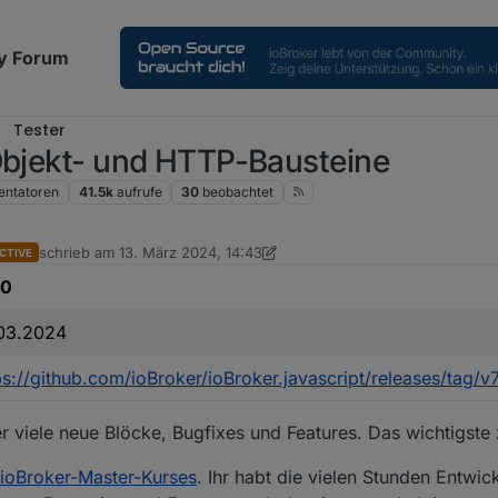
y Forum
Tester
 Objekt- und HTTP-Bausteine
ntatoren
41.5k
aufrufe
30
beobachtet
schrieb am
13. März 2024, 14:43
CTIVE
zuletzt editiert von haus-automatisierung
.0
03.2024
ps://github.com/ioBroker/ioBroker.javascript/releases/tag/v7
r viele neue Blöcke, Bugfixes und Features. Das wichtigste 
ioBroker-Master-Kurses
. Ihr habt die vielen Stunden Entwi