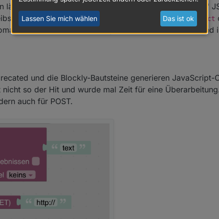
hon länger. Und dann bekommst Du auch direkt "sauberes" 
eibst das Objekt direkt in einen Datenpunkt vom Typ
Lassen Sie mich wählen
Das ist ok
object
omatisch. Aber das kennst Du ja wahrscheinlich schon und is
eprecated und die Blockly-Bautsteine generieren JavaScript
st nicht so der Hit und wurde mal Zeit für eine Überarbeitung
ndern auch für POST.