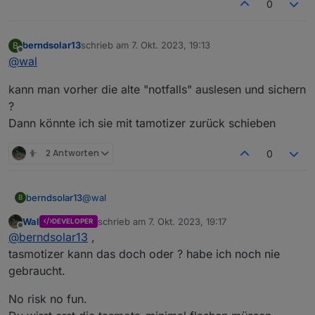
0
berndsolar13
schrieb am
7. Okt. 2023, 19:13
B
zuletzt editiert von
Offline
@
wal
kann man vorher die alte "notfalls" auslesen und sichern
?
Dann könnte ich sie mit tamotizer zurück schieben
2 Antworten
0
@
wal
berndsolar13
B
Wal
schrieb am
7. Okt. 2023, 19:17
DEVELOPER
kann man vorher die alte "notfalls" auslesen und
zuletzt editiert von
Offline
@
berndsolar13
,
sichern ?
Dann könnte ich sie mit tamotizer zurück
tasmotizer kann das doch oder ? habe ich noch nie
schieben
gebraucht.
No risk no fun.