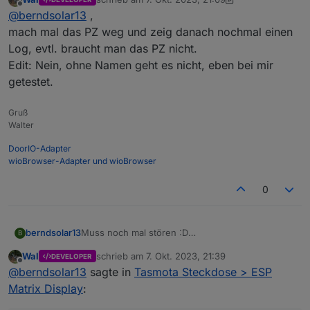
Entität im Sonoff Adapter geändert.
Kann man die alten Werte umschreiben auf den
zuletzt editiert von Wal
10. Juli 2023, 23:32
Offline
@
berndsolar13
,
Bedeutet, es schreibt jetzt unter dem Namen
neuen Namen ?
alt = sonoff.0.Stromzahler._Power_curr
mach mal das PZ weg und zeig danach nochmal einen
durch den Zusatz "PZ" heißt der neue Eintrag
Log, evtl. braucht man das PZ nicht.
nun
Edit: Nein, ohne Namen geht es nicht, eben bei mir
neu = sonoff.0.Stromzahler.PZ_Power_curr
getestet.
Gruß
Walter
DoorIO-Adapter
wioBrowser-Adapter und wioBrowser
0
Muss noch mal stören :D
berndsolar13
B
Durch das eingeben des Names ist natürlich die
Wal
schrieb am
7. Okt. 2023, 21:39
DEVELOPER
Entität im Sonoff Adapter geändert.
Kann man die alten Werte umschreiben auf den
zuletzt editiert von
Offline
@
berndsolar13
sagte in
Tasmota Steckdose > ESP
Bedeutet, es schreibt jetzt unter dem Namen
neuen Namen ?
alt = sonoff.0.Stromzahler._Power_curr
Matrix Display
:
durch den Zusatz "PZ" heißt der neue Eintrag