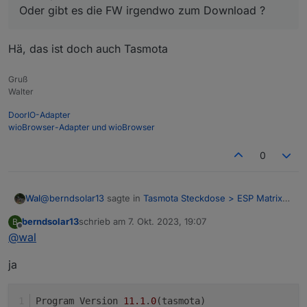
Oder gibt es die FW irgendwo zum Download ?
Hä, das ist doch auch Tasmota
Gruß
Walter
DoorIO-Adapter
wioBrowser-Adapter und wioBrowser
0
@
berndsolar13
sagte in
Tasmota Steckdose > ESP Matrix
Wal
Display
:
berndsolar13
schrieb am
7. Okt. 2023, 19:07
B
zuletzt editiert von
Offline
@
wal
@
wal
Hä, das ist doch auch Tasmota
in dem Brief der dabei lag stand damals, keines falls
ja
updaten, sonst ist er tot :D
Oder gibt es die FW irgendwo zum Download ?
Program Version	
11.1
.
0
(tasmota)