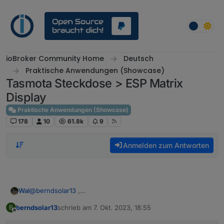
Weiter zum Inhalt
ioBroker Community Home
Deutsch
Praktische Anwendungen (Showcase)
Tasmota Steckdose > ESP Matrix
Display
Praktische Anwendungen (Showcase)
178
10
61.8k
9
Anmelden zum Antworten
@
berndsolar13
,
Wal
mach mal in >T ein print rein und schaue in der Konsole ob
berndsolar13
schrieb am
7. Okt. 2023, 18:55
B
was ankommt.
>D

zuletzt editiert von
Offline
g:pcur=0
