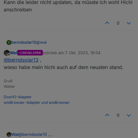
Kann die leider nicht updaten, da müsste ich wohl Hichi
anschreiben
0
@
wal
berndsolar13
B
Wal
schrieb am
7. Okt. 2023, 19:04
DEVELOPER
heißt die Software ist zu alt ?
zuletzt editiert von
Offline
@
berndsolar13
,
Kann die leider nicht updaten, da müsste ich
wohl Hichi anschreiben
wieso habe mein hichi auch auf dem neusten stand.
Gruß
Walter
DoorIO-Adapter
wioBrowser-Adapter und wioBrowser
0
Wal
@
berndsolar13
,