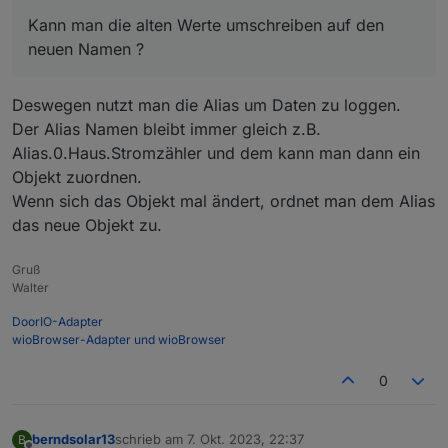
nun
neu = sonoff.0.Stromzahler.PZ_Power_curr
Kann man die alten Werte umschreiben auf den
neuen Namen ?
Deswegen nutzt man die Alias um Daten zu loggen.
Der Alias Namen bleibt immer gleich z.B.
Alias.0.Haus.Stromzähler und dem kann man dann ein
Objekt zuordnen.
Wenn sich das Objekt mal ändert, ordnet man dem Alias
das neue Objekt zu.
Gruß
Walter
DoorIO-Adapter
wioBrowser-Adapter und wioBrowser
0
berndsolar13
schrieb am
7. Okt. 2023, 22:37
B
zuletzt editiert von