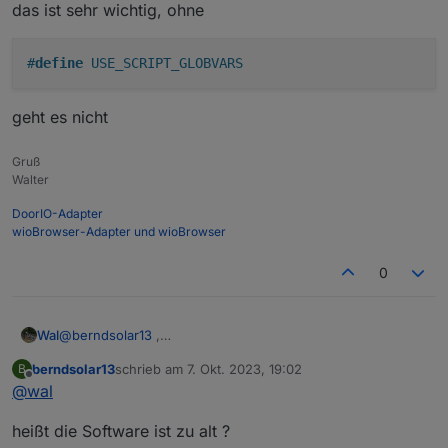
das ist sehr wichtig, ohne
#
define
 USE_SCRIPT_GLOBVARS
geht es nicht
Gruß
Walter
DoorIO-Adapter
wioBrowser-Adapter und wioBrowser
0
@
berndsolar13
,
Wal
das ist sehr wichtig, ohne
berndsolar13
schrieb am
7. Okt. 2023, 19:02
B
zuletzt editiert von
Offline
@
wal
geht es nicht
heißt die Software ist zu alt ?