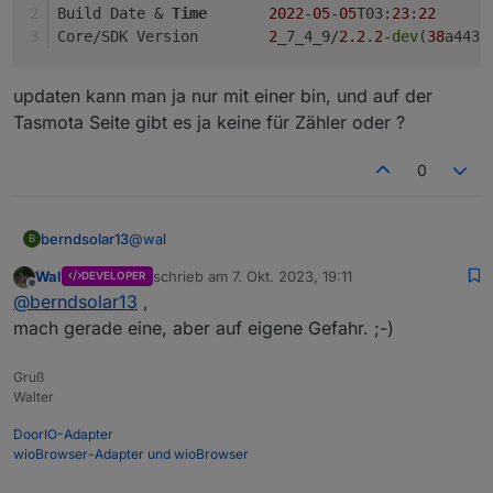
Build Date & 
Time
2022
-
05
-
05
T03:
23
:
22
Core/SDK Version	
2
_7_4_9/
2.2
.
2
-dev
(
38
a443e
updaten kann man ja nur mit einer bin, und auf der
Tasmota Seite gibt es ja keine für Zähler oder ?
0
@
wal
berndsolar13
B
Wal
schrieb am
7. Okt. 2023, 19:11
DEVELOPER
ja
zuletzt editiert von
Offline
@
berndsolar13
,
Program Version	11.1.0(tasmota)

mach gerade eine, aber auf eigene Gefahr. ;-)
Build Date & Time	2022-05-05T03:23:2
updaten kann man ja nur mit einer bin, und auf
Gruß
der Tasmota Seite gibt es ja keine für Zähler oder
Walter
?
DoorIO-Adapter
wioBrowser-Adapter und wioBrowser