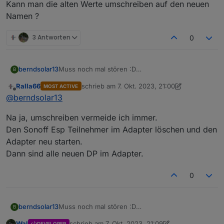
Kann man die alten Werte umschreiben auf den neuen
Namen ?
3 Antworten
0
Muss noch mal stören :D
berndsolar13
B
Durch das eingeben des Names ist natürlich die
Ralla66
schrieb am
7. Okt. 2023, 21:00
MOST ACTIVE
Entität im Sonoff Adapter geändert.
Kann man die alten Werte umschreiben auf den
zuletzt editiert von Ralla66
10. Juli 2023, 23:01
Offline
@
berndsolar13
Bedeutet, es schreibt jetzt unter dem Namen
neuen Namen ?
alt = sonoff.0.Stromzahler._Power_curr
Na ja, umschreiben vermeide ich immer.
durch den Zusatz "PZ" heißt der neue Eintrag
nun
Den Sonoff Esp Teilnehmer im Adapter löschen und den
neu = sonoff.0.Stromzahler.PZ_Power_curr
Adapter neu starten.
Dann sind alle neuen DP im Adapter.
0
Muss noch mal stören :D
berndsolar13
B
Durch das eingeben des Names ist natürlich die
Wal
schrieb am
7. Okt. 2023, 21:09
DEVELOPER