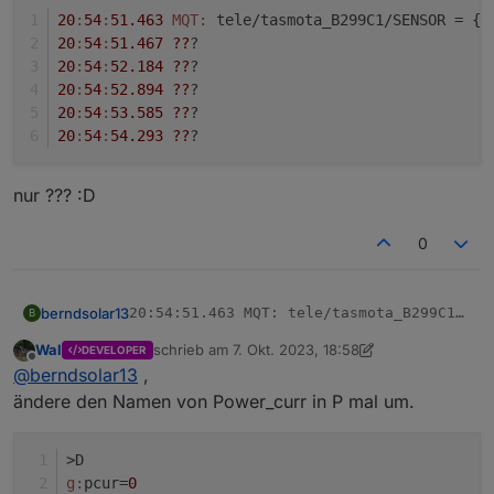
>B

20
:
54
:
51.463
MQT:
 tele/tasmota_B299C1/SENSOR = {
"
=>sensor53 r

20
:
54
:
51.467
??
? 
;Set teleperiod to 20sec  

20
:
54
:
52.184
??
? 
tper=10

20
:
54
:
52.894
??
? 
>T

20
:
54
:
53.585
??
? 
pcur=PZ#Power_curr 

20
:
54
:
54.293
??
?
print %0pcur%

>M 1

+1,3,s,0,9600,PZ

nur ??? :D
1,77070100010800ff@1000,Verbrauch,kWh,Total_in,4

1,77070100020800ff@1000,Eingespeist,KWh,Total_out
0
1,77070100100700ff@1,akt. Verbrauch,W,Power_curr,
berndsolar13
20:54:51.463 MQT: tele/tasmota_B299C1/SEN
B
20:54:51.467 ??? 

Wal
schrieb am
7. Okt. 2023, 18:58
nur ??? :D
DEVELOPER
20:54:52.184 ??? 

zuletzt editiert von Wal
10. Juli 2023, 20:58
Offline
@
berndsolar13
,
20:54:52.894 ??? 

20:54:53.585 ??? 

ändere den Namen von Power_curr in P mal um.
>D
g:
pcur=
0