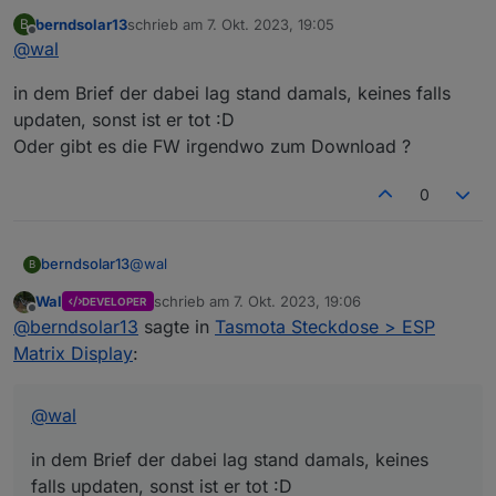
wieso habe mein hichi auch auf dem neusten stand.
berndsolar13
schrieb am
7. Okt. 2023, 19:05
B
zuletzt editiert von
Offline
@
wal
in dem Brief der dabei lag stand damals, keines falls
updaten, sonst ist er tot :D
Oder gibt es die FW irgendwo zum Download ?
0
@
wal
berndsolar13
B
Wal
schrieb am
7. Okt. 2023, 19:06
DEVELOPER
in dem Brief der dabei lag stand damals, keines
zuletzt editiert von
Offline
@
berndsolar13
sagte in
Tasmota Steckdose > ESP
falls updaten, sonst ist er tot :D
Oder gibt es die FW irgendwo zum Download ?
Matrix Display
:
@
wal
in dem Brief der dabei lag stand damals, keines
falls updaten, sonst ist er tot :D