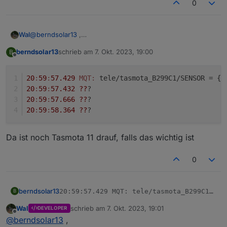
0
@
berndsolar13
,
Wal
ändere den Namen von Power_curr in P mal um.
berndsolar13
schrieb am
7. Okt. 2023, 19:00
B
>D

zuletzt editiert von
Offline
g:pcur=0

>B

20
:
59
:
57.429
MQT:
 tele/tasmota_B299C1/SENSOR = {
"
=>sensor53 r

20
:
59
:
57.432
??
?
;Set teleperiod to 20sec  

20
:
59
:
57.666
??
?
tper=10

20
:
59
:
58.364
??
?
>T

pcur=PZ#P

print %0P%

Da ist noch Tasmota 11 drauf, falls das wichtig ist
>M 1

+1,3,s,0,9600,PZ

0
1,77070100010800ff@1000,Verbrauch,kWh,Total_in,4

1,77070100020800ff@1000,Eingespeist,KWh,Total_out
1,77070100100700ff@1,akt. Verbrauch,W,P,0

berndsolar13
20:59:57.429 MQT: tele/tasmota_B299C1/SEN
B
20:59:57.432 ???

Wal
schrieb am
7. Okt. 2023, 19:01
Da ist noch Tasmota 11 drauf, falls das wichtig ist
DEVELOPER
20:59:57.666 ???

zuletzt editiert von
Offline
@
berndsolar13
,