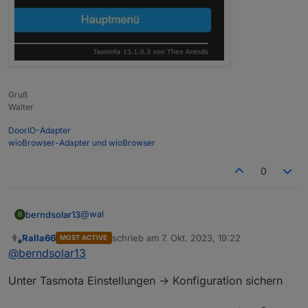
Gruß
Walter
DoorIO-Adapter
wioBrowser-Adapter und wioBrowser
0
@
wal
berndsolar13
B
Ralla66
schrieb am
7. Okt. 2023, 19:22
MOST ACTIVE
kann man vorher die alte "notfalls" auslesen und
zuletzt editiert von
Offline
@
berndsolar13
sichern ?
Dann könnte ich sie mit tamotizer zurück
Unter Tasmota Einstellungen -> Konfiguration sichern
schieben