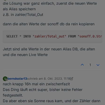
Offline
die Lösung war ganz einfach, zuerst die neuen Werte
als Alias speichern
z.B. in zahler/Total_Out
dann die alten Werte der sonoff db da rein kopieren
SELECT
 * 
INTO
"zahler/Total_out"
FROM
"sonoff.0.Stro
Jetzt sind alle Werte in der neuen Alias DB, die alten
und die neuen Live Werte
1
berndsolar13
schrieb am
8. Okt. 2023, 11:19
B
zuletzt editiert von berndsolar13
10. Aug. 2023, 13:25
Offline
nach knapp 16h mal ein zwischenfazit
Das Ding läuft echt super, bisher keine Fehler
festgestellt.
Da aber eben sie Sonne raus kam, und der Zähler dann