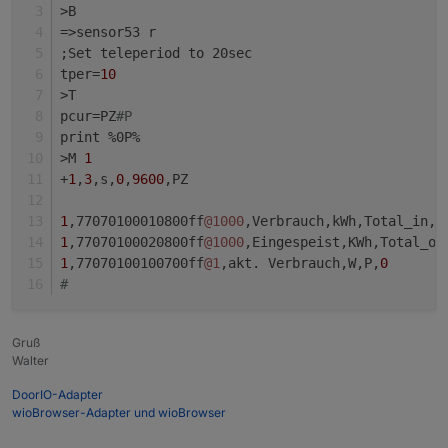
>B
=>sensor53 r
;Set teleperiod to 20sec  
tper=
10
>T
pcur=PZ
#P
print %0P%
>M 
1
+
1
,
3
,s,
0
,
9600
,PZ
1
,77070100010800ff
@1000
,Verbrauch,kWh,Total_in,
4
1
,77070100020800ff
@1000
,Eingespeist,KWh,Total_ou
1
,77070100100700ff
@1
,akt. Verbrauch,W,P,
0
#
Gruß
Walter
DoorIO-Adapter
wioBrowser-Adapter und wioBrowser