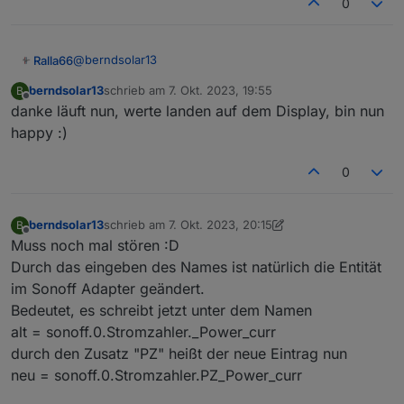
0
@
berndsolar13
Ralla66
berndsolar13
schrieb am
7. Okt. 2023, 19:55
B
Unter Tasmota Einstellungen -> Konfiguration sichern
zuletzt editiert von
Offline
danke läuft nun, werte landen auf dem Display, bin nun
happy :)
0
berndsolar13
schrieb am
7. Okt. 2023, 20:15
B
zuletzt editiert von berndsolar13
10. Juli 2023, 22:16
Offline
Muss noch mal stören :D
Durch das eingeben des Names ist natürlich die Entität
im Sonoff Adapter geändert.
Bedeutet, es schreibt jetzt unter dem Namen
alt = sonoff.0.Stromzahler._Power_curr
durch den Zusatz "PZ" heißt der neue Eintrag nun
neu = sonoff.0.Stromzahler.PZ_Power_curr