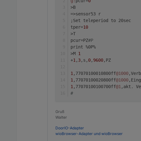
g:
pcur=
0
>B
=>sensor53 r
;Set teleperiod to 20sec  
tper=
10
>T
pcur=PZ
#P
print %0P%
>M 
1
+
1
,
3
,s,
0
,
9600
,PZ
1
,77070100010800ff
@1000
,Verb
1
,77070100020800ff
@1000
,Eing
1
,77070100100700ff
@1
,akt. Ve
#
Gruß
Walter
DoorIO-Adapter
wioBrowser-Adapter und wioBrowser