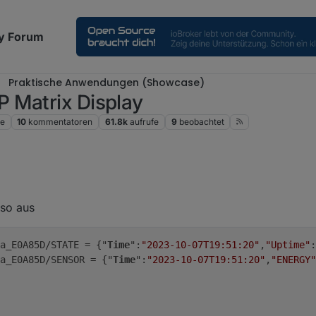
y Forum
Praktische Anwendungen (Showcase)
 Matrix Display
ge
10
kommentatoren
61.8k
aufrufe
9
beobachtet
u diese zeile aus der Konsole ?
 so aus
a_E0A85D/STATE = {"
Time
":
"2023-10-07T19:51:20"
,
"Uptime"
:
a_E0A85D/SENSOR = {"
Time
":
"2023-10-07T19:51:20"
,
"ENERGY"