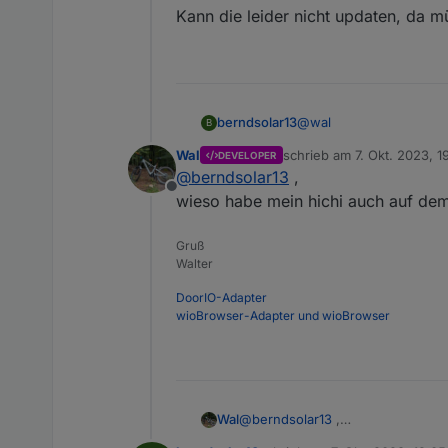
Kann die leider nicht updaten, da m
@
wal
berndsolar13
B
Wal
schrieb am
7. Okt. 2023, 1
DEVELOPER
heißt die Software ist zu 
zuletzt editiert von
@
berndsolar13
,
Kann die leider nicht u
Offline
wieso habe mein hichi auch auf dem
Gruß
Walter
DoorIO-Adapter
wioBrowser-Adapter und wioBrowser
Wal
@
berndsolar13
,
wieso habe mein hichi auch auf 