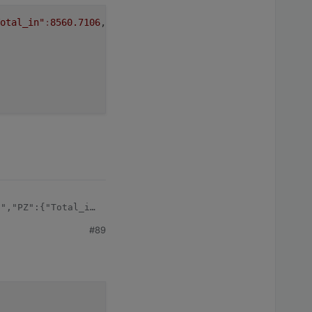
otal_in"
:
8560.7106
,
"Total_out"
:
555.3121
,
"Power_curr"
:
235
","PZ":{"Total_in":8560.7106,"Total_out":555.3121,"Power
#89