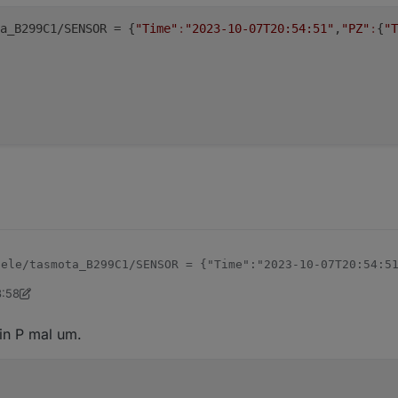
a_B299C1/SENSOR = {
"Time"
:
"2023-10-07T20:54:51"
,
"PZ"
:
{
"T
rbrauch,kWh,Total_in,4

ngespeist,KWh,Total_out,4

Verbrauch,W,Power_curr,0

ele/tasmota_B299C1/SENSOR = {"Time":"2023-10-07T20:54:51
8:58
 Juli 2023, 20:58
in P mal um.