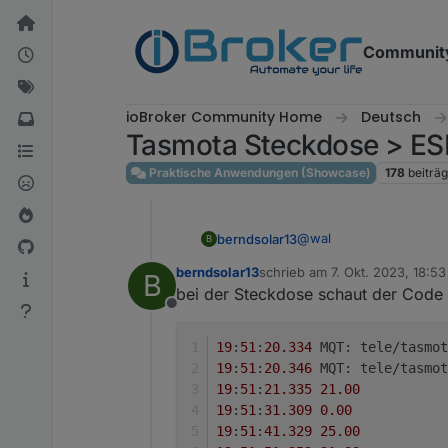
Weiter zum Inhalt
Communit
ioBroker Community Home
Deutsch
Tasmota Steckdose > ESP
Praktische Anwendungen (Showcase)
178
beiträ
@
wal
berndsolar13
B
berndsolar13
schrieb am
7. Okt. 2023, 18:53
B
restart gemacht, meist d
zuletzt editiert von
bei der Steckdose schaut der Code
Offline
19
:
51
:
20.334
 MQT: tele/tasmot
19
:
51
:
20.346
 MQT: tele/tasmot
19
:
51
:
21.335
21.00
19
:
51
:
31.309
0.00
19
:
51
:
41.329
25.00