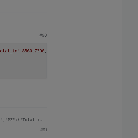
#90
otal_in"
:
8560.7306
,
"Total_out"
:
555.3121
,
"P"
:
236
}}
","PZ":{"Total_in":8560.7306,"Total_out":555.3121,"P":23
#91