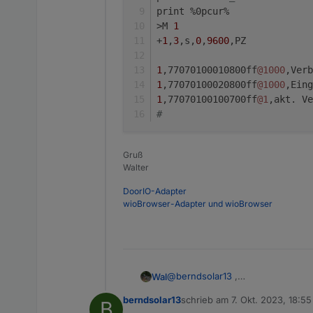
print %0pcur%
>M 
1
+
1
,
3
,s,
0
,
9600
,PZ
1
,77070100010800ff
@1000
,Verb
1
,77070100020800ff
@1000
,Eing
1
,77070100100700ff
@1
,akt. Ve
#
Gruß
Walter
DoorIO-Adapter
wioBrowser-Adapter und wioBrowser
@
berndsolar13
,
Wal
mach mal in >T ein print rein un
berndsolar13
schrieb am
7. Okt. 2023, 18:55
B
>D

zuletzt editiert von