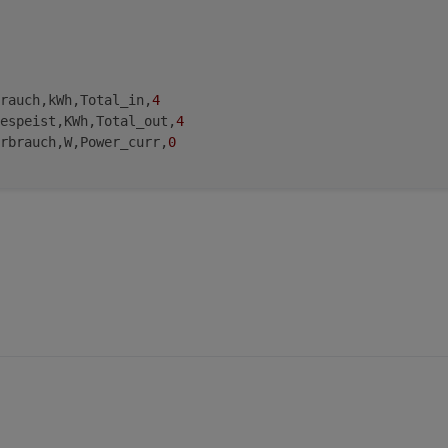
rauch,kWh,Total_in,
4
espeist,KWh,Total_out,
4
rbrauch,W,Power_curr,
0
d schaue in der Konsole ob was ankommt.