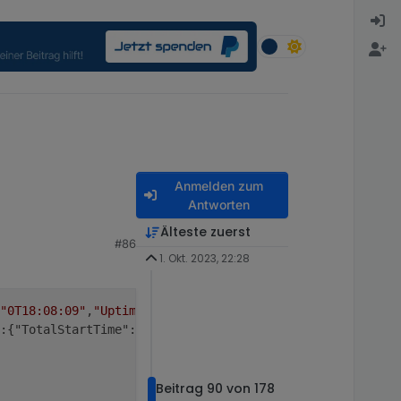
Anmelden zum
Antworten
Älteste zuerst
#86
1. Okt. 2023, 22:28
"0T18:08:09"
,
"UptimeSec"
:
65289
,
"Heap"
:
22
,
"SleepMode"
:
"Dy
:{"TotalStartTime":
"2023-08-17T16:31:20"
,
"Total"
:
24.365
,
Beitrag 90 von 178