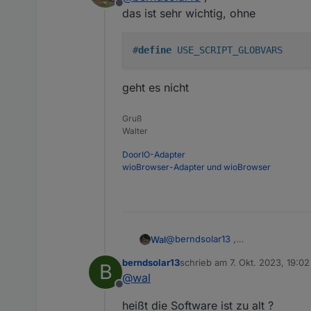
Offline
das ist sehr wichtig, ohne
#
define
 USE_SCRIPT_GLOBVARS
geht es nicht
Gruß
Walter
DoorIO-Adapter
wioBrowser-Adapter und wioBrowser
@
berndsolar13
,
Wal
das ist sehr wichtig, ohne
berndsolar13
schrieb am
7. Okt. 2023, 19:02
B
zuletzt editiert von
@
wal
Offline
geht es nicht
heißt die Software ist zu alt ?