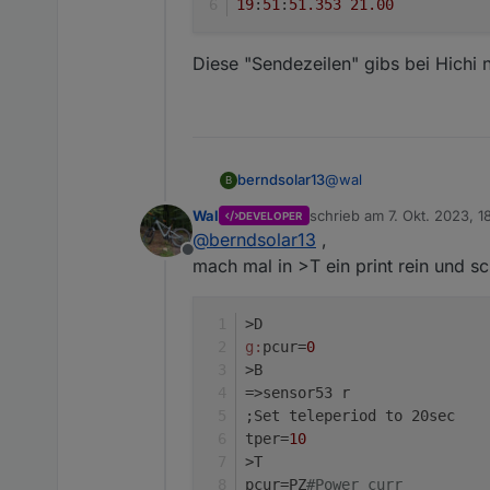
19
:
51
:
51.353
21.00
Diese "Sendezeilen" gibs bei Hichi n
@
wal
berndsolar13
B
Wal
schrieb am
7. Okt. 2023, 1
DEVELOPER
restart gemacht, meist d
zuletzt editiert von
@
berndsolar13
,
Offline
mach mal in >T ein print rein und 
>D
g:
pcur=
0
>B
=>sensor53 r
;Set teleperiod to 20sec  
tper=
10
>T
pcur=PZ
#Power_curr 