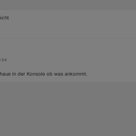
icht
8:54
u diese zeile aus der Konsole ?
schaue in der Konsole ob was ankommt.