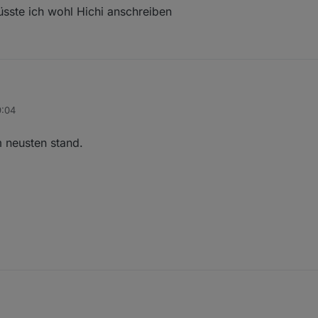
üsste ich wohl Hichi anschreiben
9:04
alt ?
pdaten, da müsste ich wohl Hichi anschreiben
 neusten stand.
dem neusten stand.