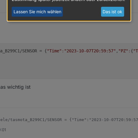
Lassen Sie mich wählen
Das ist ok
r in P mal um.
a_B299C1/SENSOR = {
"Time"
:
"2023-10-07T20:59:57"
,
"PZ"
:
{
"T
as wichtig ist
rbrauch,kWh,Total_in,4

ngespeist,KWh,Total_out,4

Verbrauch,W,P,0

ele/tasmota_B299C1/SENSOR = {"Time":"2023-10-07T20:59:57
9:01
auf, falls das wichtig ist