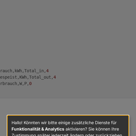
rauch,kWh,Total_in,
4
espeist,KWh,Total_out,
4
rbrauch,W,P,
0
Hallo! Könnten wir bitte einige zusätzliche Dienste für
Funktionalität & Analytics
aktivieren? Sie können Ihre
Zustimmung später jederzeit ändern oder zurückziehen.