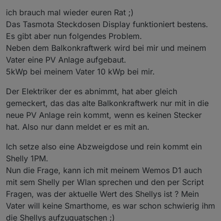
>E

ich brauch mal wieder euren Rat ;)
Das Tasmota Steckdosen Display funktioniert bestens.
volt=WebQuery#StatusSNS#pylon#Voltage

Es gibt aber nun folgendes Problem.
curr=WebQuery#StatusSNS#pylon#Current

temp=WebQuery#StatusSNS#pylon#Temperature

Neben dem Balkonkraftwerk wird bei mir und meinem
coul=WebQuery#StatusSNS#pylon#Coulomb

Vater eine PV Anlage aufgebaut.
5kWp bei meinem Vater 10 kWp bei mir.
>W

Der Elektriker der es abnimmt, hat aber gleich
Spannung{m}%2volt% V

gemeckert, das das alte Balkonkraftwerk nur mit in die
Strom{m}%0curr% mA

Temperatur{m}%2temp% C

neue PV Anlage rein kommt, wenn es keinen Stecker
hat. Also nur dann meldet er es mit an.
Ich setze also eine Abzweigdose und rein kommt ein
Shelly 1PM.
Nun die Frage, kann ich mit meinem Wemos D1 auch
mit sem Shelly per Wlan sprechen und den per Script
Fragen, was der aktuelle Wert des Shellys ist ? Mein
Vater will keine Smarthome, es war schon schwierig ihm
die Shellys aufzuquatschen ;)