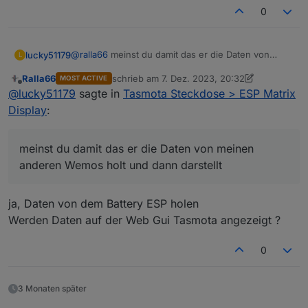
0
Text1="Pylontech"

volt=0

curr=0

@
ralla66
meinst du damit das er die Daten von
lucky51179
L
temp=0

meinen anderen Wemos holt und dann darstellt ?
Ralla66
schrieb am
7. Dez. 2023, 20:32
MOST ACTIVE
coul=0

Habe das Script eingefügt das Display wird zwar
zuletzt editiert von Ralla66
12. Juli 2023, 21:36
Offline
@
lucky51179
sagte in
Tasmota Steckdose > ESP Matrix
angezeigt aber leider werden keine Daten geholt.
>S

Display
:
Timer+=1

print Timer %Timer%

meinst du damit das er die Daten von meinen
anderen Wemos holt und dann darstellt
;Executed every second 

if Timer>2

ja, Daten von dem Battery ESP holen
then

Werden Daten auf der Web Gui Tasmota angezeigt ?
=>websend [192.168.2.75] /cm?cmnd=status 10

Endif

0
if Timer==10

then

3 Monaten später
->DisplayText [z]

->DisplayText [l2c1] Voltage %volt% V
