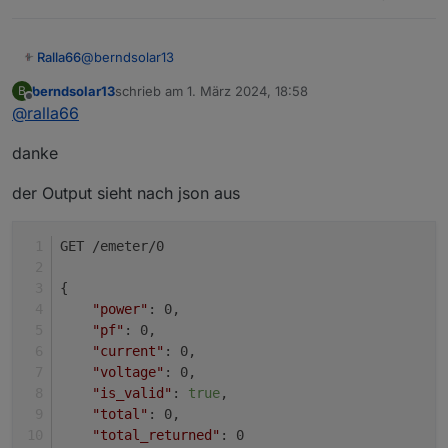
bestellen und dann einfach testen. Wird schon
gehen ;)
@
berndsolar13
Ralla66
berndsolar13
schrieb am
1. März 2024, 18:58
B
ok,
zuletzt editiert von
Offline
@
ralla66
shelly
danke
der Output sieht nach json aus
GET /emeter/0
{
"power"
: 0,
"pf"
: 0,
"current"
: 0,
"voltage"
: 0,
"is_valid"
: 
true
,
"total"
: 0,
"total_returned"
: 0