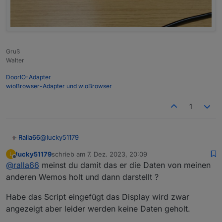
Gruß
Walter
DoorIO-Adapter
wioBrowser-Adapter und wioBrowser
1
@
lucky51179
Ralla66
lucky51179
schrieb am
7. Dez. 2023, 20:09
L
extra Display ESP
zuletzt editiert von
Offline
@
ralla66
meinst du damit das er die Daten von meinen
Daten werden vom Pylontech ESP geholt
firmware.bin von oben aus dem Beitrag hier
Script für LCD Display
anderen Wemos holt und dann darstellt ?
in der Zeile deine IP eintragen :
=>websend [192.168.2.75] /cm?cmnd=status 10
>D

Habe das Script eingefügt das Display wird zwar
angezeigt aber leider werden keine Daten geholt.
Timer=0
