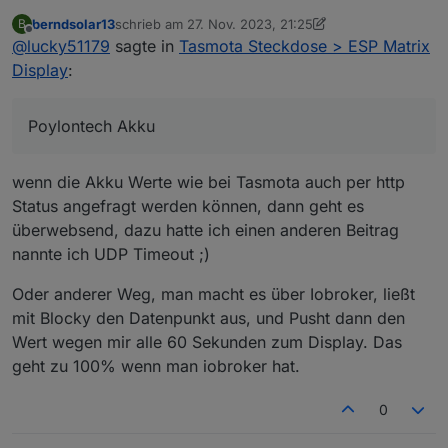
berndsolar13
schrieb am
27. Nov. 2023, 21:25
B
zuletzt editiert von berndsolar13
Offline
@
lucky51179
sagte in
Tasmota Steckdose > ESP Matrix
Display
:
Poylontech Akku
wenn die Akku Werte wie bei Tasmota auch per http
Status angefragt werden können, dann geht es
überwebsend, dazu hatte ich einen anderen Beitrag
nannte ich UDP Timeout ;)
Oder anderer Weg, man macht es über Iobroker, ließt
mit Blocky den Datenpunkt aus, und Pusht dann den
Wert wegen mir alle 60 Sekunden zum Display. Das
geht zu 100% wenn man iobroker hat.
0