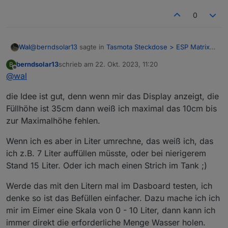
0
@
berndsolar13
sagte in
Tasmota Steckdose > ESP Matrix
Wal
Display
:
berndsolar13
schrieb am
22. Okt. 2023, 11:20
B
zuletzt editiert von
Offline
@
wal
Abstand und aktuelle Watt Zahl
die Idee ist gut, denn wenn mir das Display anzeigt, die
Jetzt musst du nur noch das Volumen ausrechnen und im
Füllhöhe ist 35cm dann weiß ich maximal das 10cm bis
Script in Liter umrechnen. ;-)
zur Maximalhöhe fehlen.
Wenn ich es aber in Liter umrechne, das weiß ich, das
ich z.B. 7 Liter auffüllen müsste, oder bei nierigerem
Stand 15 Liter. Oder ich mach einen Strich im Tank ;)
Werde das mit den Litern mal im Dasboard testen, ich
denke so ist das Befüllen einfacher. Dazu mache ich ich
mir im Eimer eine Skala von 0 - 10 Liter, dann kann ich
immer direkt die erforderliche Menge Wasser holen.