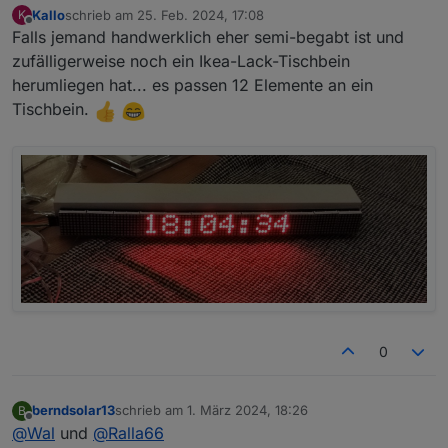
endif

Kallo
schrieb am
25. Feb. 2024, 17:08
K
zuletzt editiert von
Offline
if Timer==20

Falls jemand handwerklich eher semi-begabt ist und
then

zufälligerweise noch ein Ikea-Lack-Tischbein
->DisplayText [z]

herumliegen hat... es passen 12 Elemente an ein
->DisplayText [l2c1] Current %curr% A

endif

Tischbein.
if Timer==30

then

->DisplayText [z]

->DisplayText [l2c1] Temperatur %temp%

endif

if Timer==40

then

->DisplayText [z]

->DisplayText [l2c1] Ladung %coul% W

endif

if Timer>50

then

0
Timer=0

endif

berndsolar13
schrieb am
1. März 2024, 18:26
B
zuletzt editiert von
Offline
->DisplayText [l1c3] %Text1%

@
Wal
und
@
Ralla66