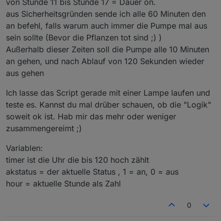
von Stunde 11 bis Stunde 17 = Dauer on.
aus Sicherheitsgründen sende ich alle 60 Minuten den
} 
else
 {
an befehl, falls warum auch immer die Pumpe mal aus
sein sollte (Bevor die Pflanzen tot sind ;) )
Außerhalb dieser Zeiten soll die Pumpe alle 10 Minuten
if upsecs%600==0 {
akstatus=1
an gehen, und nach Ablauf von 120 Sekunden wieder
timer=0
aus gehen
print Steckdose an
=>power1 1
Ich lasse das Script gerade mit einer Lampe laufen und
}
teste es. Kannst du mal drüber schauen, ob die "Logik"
soweit ok ist. Hab mir das mehr oder weniger
timer+=1
zusammengereimt ;)
if akstatus==1 {
Variablen:
timer ist die Uhr die bis 120 hoch zählt
 if timer>120 {
akstatus = der aktuelle Status , 1 = an, 0 = aus
 timer=0
hour = aktuelle Stunde als Zahl
 akstatus=0
 print timer expired, Steckdose aus
 =>power1 0
0
 }