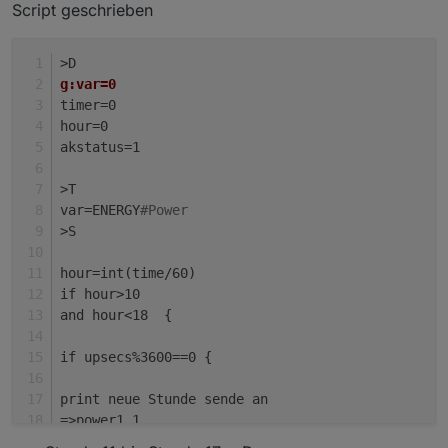
Script geschrieben
>D
g:var=0
timer=0
hour=0
akstatus=1
>T
var=ENERGY
#Power
>S
hour=int(time/60)
if hour>10
and hour<18  {
if upsecs%3600==0 {
print neue Stunde sende an
=>power1 1
}