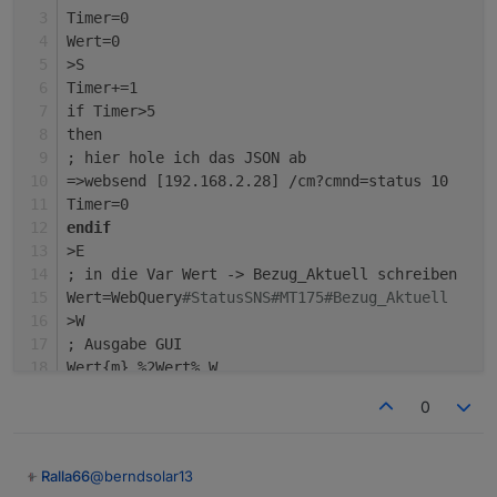
    "total": 0,

Timer=0
    "total_returned": 0

Wert=0
>S
Timer+=1
if Timer>5
then
; hier hole ich das JSON ab
=>websend [192.168.2.28] /cm?cmnd=status 10
Timer=0
endif
>E
; in die Var Wert -> Bezug_Aktuell schreiben
Wert=WebQuery
#StatusSNS#MT175#Bezug_Aktuell
>W
; Ausgabe GUI
Wert{m} %2Wert% W
0
@
berndsolar13
Ralla66