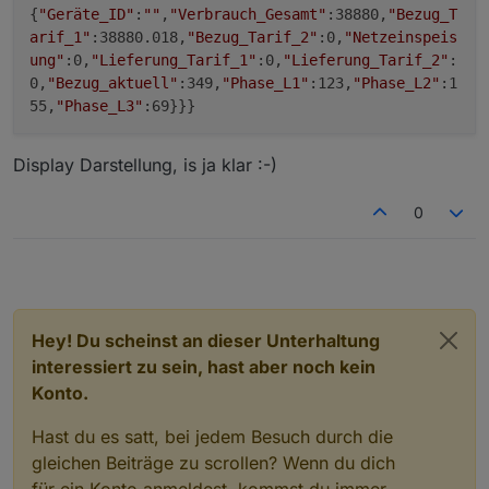
{
"Geräte_ID"
:
""
,
"Verbrauch_Gesamt"
:38880,
"Bezug_T
arif_1"
:38880.018,
"Bezug_Tarif_2"
:0,
"Netzeinspeis
ung"
:0,
"Lieferung_Tarif_1"
:0,
"Lieferung_Tarif_2"
:
0,
"Bezug_aktuell"
:349,
"Phase_L1"
:123,
"Phase_L2"
:1
55,
"Phase_L3"
:69}}}
Display Darstellung, is ja klar :-)
0
Hey! Du scheinst an dieser Unterhaltung
interessiert zu sein, hast aber noch kein
Konto.
Hast du es satt, bei jedem Besuch durch die
gleichen Beiträge zu scrollen? Wenn du dich
für ein Konto anmeldest, kommst du immer