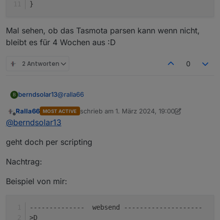
}
Mal sehen, ob das Tasmota parsen kann wenn nicht,
bleibt es für 4 Wochen aus :D
2 Antworten
0
@
ralla66
berndsolar13
B
Ralla66
schrieb am
1. März 2024, 19:00
MOST ACTIVE
danke
zuletzt editiert von Ralla66
3. Jan. 2024, 20:0
Offline
@
berndsolar13
der Output sieht nach json aus
geht doch per scripting
GET /emeter/0

Nachtrag:
Mal sehen, ob das Tasmota parsen kann wenn
{

nicht, bleibt es für 4 Wochen aus :D
    "power": 0,

Beispiel von mir:
    "pf": 0,

    "current": 0,

--------------  websend --------------------
    "voltage": 0,

    "is_valid": true,

>D