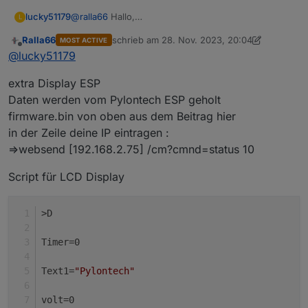
@
ralla66
Hallo,
lucky51179
L
Ich habe ein auf meinen Wemos MIni ein Image
Ralla66
schrieb am
28. Nov. 2023, 20:04
MOST ACTIVE
aufgespielt damit ich meinen Poylontech Akku
18:10:47.803 CMD: i2cscan
zuletzt editiert von Ralla66
Offline
@
lucky51179
auslesen kann dieses funktioniert auch nun möchte
18:10:47.822 RSL: RESULT = {"I2CScan":"Device(s)
ich die Daten auf auf ein Display bringen nur leider
found at 0x27"}
Was muss ich tun das das Display erkannt wird ?
extra Display ESP
hänge ich fest
18:11:43.369 CMD: DisplayModel
Das ganze muss mit ins Script, weis jemand wie das
18:11:43.375 RSL: RESULT =
geht ?
Daten werden vom Pylontech ESP geholt
{"Command":"Unknown"}
Die Google Anleitungen haben mir bis jetzt nichts
firmware.bin von oben aus dem Beitrag hier
gebracht.
in der Zeile deine IP eintragen :
=>websend [192.168.2.75] /cm?cmnd=status 10
Script für LCD Display
>D
Timer=0
Text1=
"Pylontech"
volt=0