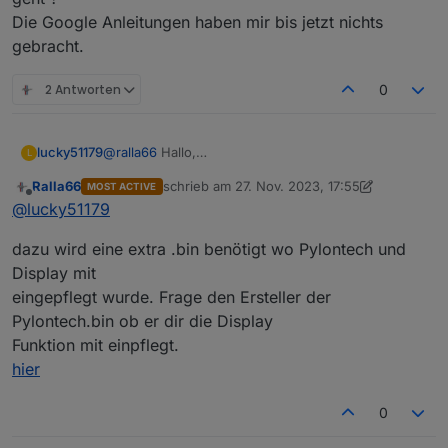
Die Google Anleitungen haben mir bis jetzt nichts
gebracht.
2 Antworten
0
@
ralla66
Hallo,
lucky51179
L
Ich habe ein auf meinen Wemos MIni ein Image
Ralla66
schrieb am
27. Nov. 2023, 17:55
MOST ACTIVE
aufgespielt damit ich meinen Poylontech Akku
18:10:47.803 CMD: i2cscan
zuletzt editiert von Ralla66
Offline
@
lucky51179
auslesen kann dieses funktioniert auch nun möchte
18:10:47.822 RSL: RESULT = {"I2CScan":"Device(s)
ich die Daten auf auf ein Display bringen nur leider
found at 0x27"}
Was muss ich tun das das Display erkannt wird ?
dazu wird eine extra .bin benötigt wo Pylontech und
hänge ich fest
18:11:43.369 CMD: DisplayModel
Das ganze muss mit ins Script, weis jemand wie das
18:11:43.375 RSL: RESULT =
geht ?
Display mit
{"Command":"Unknown"}
Die Google Anleitungen haben mir bis jetzt nichts
eingepflegt wurde. Frage den Ersteller der
gebracht.
Pylontech.bin ob er dir die Display
Funktion mit einpflegt.
hier
0