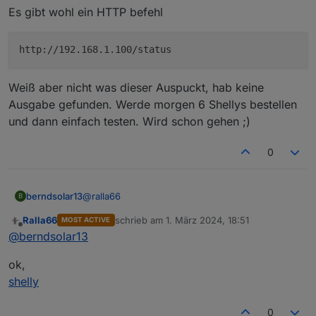
Es gibt wohl ein HTTP befehl
http://192.168.1.100/status
Weiß aber nicht was dieser Auspuckt, hab keine
Ausgabe gefunden. Werde morgen 6 Shellys bestellen
und dann einfach testen. Wird schon gehen ;)
0
@
ralla66
berndsolar13
B
Ralla66
schrieb am
1. März 2024, 18:51
MOST ACTIVE
das würde zwar gehen, aber der vorteil der
zuletzt editiert von
Offline
@
berndsolar13
Shellys war, das mein Vater über seinen PC auf
die Shelly Weboberfläche zugreifen kann. Dort
Ich google gerade, ob man den Wert auch per
ok,
sieht er dann die Werte der 3 Phasen und auch
http wie bei Tasmota bekommt.
die Summe aller Wechselrichter. Daher wollte ich
Es gibt wohl ein HTTP befehl
shelly
das so lassen. Bei Tasmota sieht er ja nur die
Weiß aber nicht was dieser Auspuckt, hab keine
nackten Zahlen.
0
Ausgabe gefunden. Werde morgen 6 Shellys