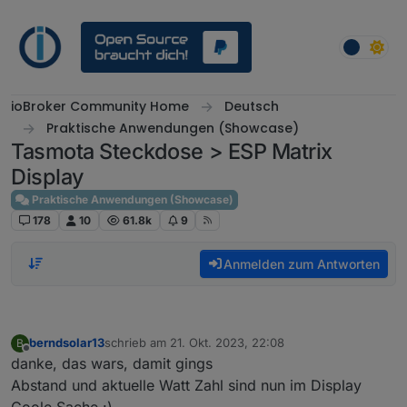
Weiter zum Inhalt
ioBroker Community Home
Deutsch
Praktische Anwendungen (Showcase)
Tasmota Steckdose > ESP Matrix
Display
Praktische Anwendungen (Showcase)
178
10
61.8k
9
Anmelden zum Antworten
berndsolar13
schrieb am
21. Okt. 2023, 22:08
B
zuletzt editiert von
Offline
danke, das wars, damit gings
Abstand und aktuelle Watt Zahl sind nun im Display
Coole Sache :)