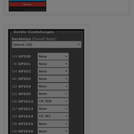
if Timer==20
then
->DisplayText [z]
->DisplayText [l2c1] Current %curr% A
endif
if Timer==30
then
->DisplayText [z]
->DisplayText [l2c1] Temperatur %temp%
endif
if Timer==40
then
->DisplayText [z]
->DisplayText [l2c1] Ladung %coul% W
endif
if Timer>50
then
Timer=0
endif
->DisplayText [l1c3] %Text1%