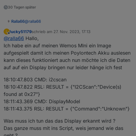
30 Tagen später
}
@
ralla66
Ralla66
lucky51179
schrieb am
27. Nov. 2023, 17:13
L
Hab grad nen run,
zuletzt editiert von
Offline
@
ralla66
Hallo,
wers brauch mit LCD 16x2
.bin ist die von wal
LCD 16x2 mit I2C IIC Adapter serielle Schnittstelle für
Ich habe ein auf meinen Wemos MIni ein Image
LCD Display 1602
aufgespielt damit ich meinen Poylontech Akku auslesen
Video dazu
kann dieses funktioniert auch nun möchte ich die Daten
auf auf ein Display bringen nur leider hänge ich fest
Wemos
D6 ist SDA
18:10:47.803 CMD: i2cscan
D5 ist SCL
i2cscan // soll 0x27 Adresse LCD
18:10:47.822 RSL: RESULT = {"I2CScan":"Device(s)
DisplayModel 1
found at 0x27"}
DisplayMode 0
18:11:43.369 CMD: DisplayModel
DisplayRefresh 2
DisplayMode 0 // 0 umschalten Text Modus, 1 ist
18:11:43.375 RSL: RESULT = {"Command":"Unknown"}
DisplayAddress // soll 39
Uhrzeit und Datum, 2 ESP Info
DisplayRows 2
DisplayText [l1c1] LCD 16x2 //l ist Line, c ist Col
Uhrzeit / Datum setzen per Console : Timezone 99
DisplayCols 16
Was muss ich tun das das Display erkannt wird ?
DisplayText [l2c1] I2C Adapter //l ist Line, c ist Col
DisplayClear // Text Löschen
Das ganze muss mit ins Script, weis jemand wie das
geht ?