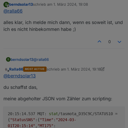
berndsolar13
schrieb am
1. März 2024, 19:08
B
geht doch per scripting
zuletzt editiert von
Offline
@
ralla66
Nachtrag:
alles klar, ich melde mich dann, wenn es soweit ist, und
Beispiel von mir:
ich es nicht hinbekommen habe ;)
--------------  websend --------------------

0
>D

Timer=0

Wert=0

@
ralla66
berndsolar13
B
>S

Timer+=1

Ralla66
schrieb am
1. März 2024, 19:18
MOST ACTIVE
alles klar, ich melde mich dann, wenn es soweit
if Timer>5

zuletzt editiert von Ralla66
3. Jan. 2024, 20:2
Offline
@
berndsolar13
ist, und ich es nicht hinbekommen habe ;)
then

; hier hole ich das JSON ab

du schaffst das,
=>websend [192.168.2.28] /cm?cmnd=status 10

Timer=0

meine abgeholter JSON vom Zähler zum scripting:
endif

>E

; in die Var Wert -> Bezug_Aktuell schreiben

20:15:14.537 MQT:
stat
/tasmota_D35C9C/STATUS10 =
Wert=WebQuery#StatusSNS#MT175#Bezug_Aktuell

{
"StatusSNS"
:{
"Time"
:
"2024-03-
>W

01T20:15:14"
,
"MT175"
:
; Ausgabe GUI
