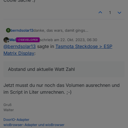
1
berndsolar13
danke, das wars, damit gings
B
Abstand und aktuelle Watt Zahl sind nun im
Wal
schrieb am
22. Okt. 2023, 06:30
DEVELOPER
Display
zuletzt editiert von
Offline
@
berndsolar13
sagte in
Tasmota Steckdose > ESP
Coole Sache :)
Matrix Display
:
Abstand und aktuelle Watt Zahl
Jetzt musst du nur noch das Volumen ausrechnen und
im Script in Liter umrechnen. ;-)
Gruß
Walter
DoorIO-Adapter
wioBrowser-Adapter und wioBrowser