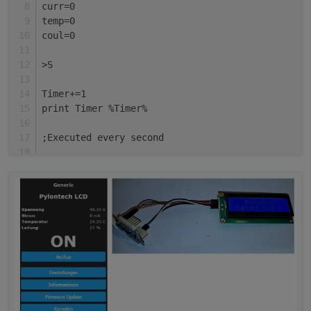
curr=0
temp=0
coul=0
>S
Timer+=1
print Timer %Timer%
;Executed every second 
if Timer>2
then
=>websend [192.168.2.75] /cm?cmnd=status 10
Endif
if Timer==10
then
->DisplayText [z]
->DisplayText [l2c1] Voltage %volt% V
endif