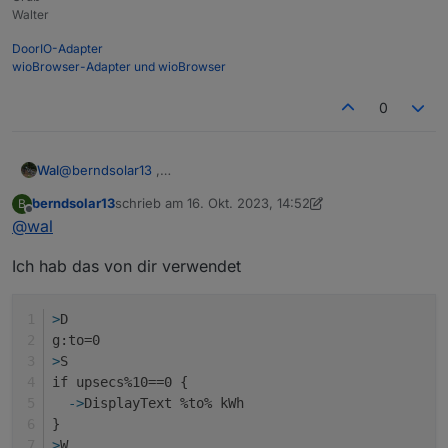
Walter
DoorIO-Adapter
wioBrowser-Adapter und wioBrowser
0
Wal
@
berndsolar13
,
kannst du das Skript vom Vater hier in Code Tags posten
berndsolar13
schrieb am
16. Okt. 2023, 14:52
B
damit ich die Uhr einfügen kann ?
zuletzt editiert von berndsolar13
Offline
@
wal
Ich hab das von dir verwendet
>
D
g:to=0
>
S
if upsecs%10==0 {
  ->
DisplayText %to% kWh
}
>
W