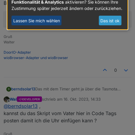
Funktionalität & Analytics
aktivieren? Sie können Ihre
Befehl lautet wie in der Konsole:
Zustimmung später jederzeit ändern oder zurückziehen.
=>DisplayClock
2
Lassen Sie mich wählen
Das ist ok
Gruß
Walter
DoorIO-Adapter
wioBrowser-Adapter und wioBrowser
0
berndsolar13
Das mit dem Timer geht ja über die Tasmota
B
Oberfläche, stimmt, gute Idee ;)
Wal
schrieb am
16. Okt. 2023, 14:33
DEVELOPER
zuletzt editiert von
Offline
@
berndsolar13
,
kannst du das Skript vom Vater hier in Code Tags
posten damit ich die Uhr einfügen kann ?
Gruß