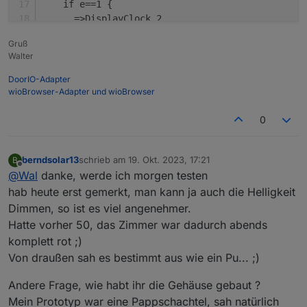
    if e==1 {
      =>DisplayClock 2
      e=0
Gruß
    }
Walter
  }
}
DoorIO-Adapter
wioBrowser-Adapter und wioBrowser
>
W
Total{m} %to% kWh
0
berndsolar13
schrieb am
19. Okt. 2023, 17:21
B
zuletzt editiert von
Offline
@
Wal
danke, werde ich morgen testen
hab heute erst gemerkt, man kann ja auch die Helligkeit
Dimmen, so ist es viel angenehmer.
Hatte vorher 50, das Zimmer war dadurch abends
komplett rot ;)
Von draußen sah es bestimmt aus wie ein Pu... ;)
Andere Frage, wie habt ihr die Gehäuse gebaut ?
Mein Prototyp war eine Pappschachtel, sah natürlich