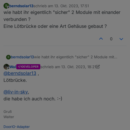
berndsolar13
schrieb am
13. Okt. 2023, 17:51
B
zuletzt editiert von
Offline
wie habt ihr eigentlich "sicher" 2 Module mit einander
verbunden ?
Eine Lötbrücke oder eine Art Gehäuse gebaut ?
0
berndsolar13
wie habt ihr eigentlich "sicher" 2 Module mit
B
einander verbunden ?
Wal
schrieb am
13. Okt. 2023, 18:21
DEVELOPER
Eine Lötbrücke oder eine Art Gehäuse gebaut ?
zuletzt editiert von Wal
Offline
@
berndsolar13
,
Lötbrücke.
@
liv-in-sky
,
die habe ich auch noch. :-)
Gruß
Walter
DoorIO-Adapter