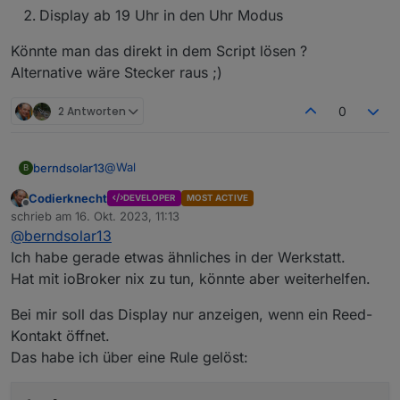
Display ab 19 Uhr in den Uhr Modus
Könnte man das direkt in dem Script lösen ?
Alternative wäre Stecker raus ;)
2 Antworten
0
@
Wal
berndsolar13
B
Codierknecht
DEVELOPER
MOST ACTIVE
Ich hab das Ding nun bei meinem Vater Testweise
Offline
schrieb am
16. Okt. 2023, 11:13
aufgebaut, noch ohne Gehäuse.
zuletzt editiert von
@
berndsolar13
Funktioniert alles bestens, er fragte mich was er
Mein Display zeigt ja den Wert des Zählers, daher
nach 18 Uhr macht, wenn die Sonne unter geht.
ist da immer Bewegung drin ;)
Ich habe gerade etwas ähnliches in der Werkstatt.
Dann zeigt das Ding ja bis morgens bis gegen
Da kam mir nun folgende Idee:
Display aus ab sagen wir 19 Uhr
Hat mit ioBroker nix zu tun, könnte aber weiterhelfen.
8:30 ja = 0 W an :D
Könnte man das direkt in dem Script lösen ?
oder
Alternative wäre Stecker raus ;)
Display ab 19 Uhr in den Uhr Modus
Bei mir soll das Display nur anzeigen, wenn ein Reed-
Kontakt öffnet.
Das habe ich über eine Rule gelöst: