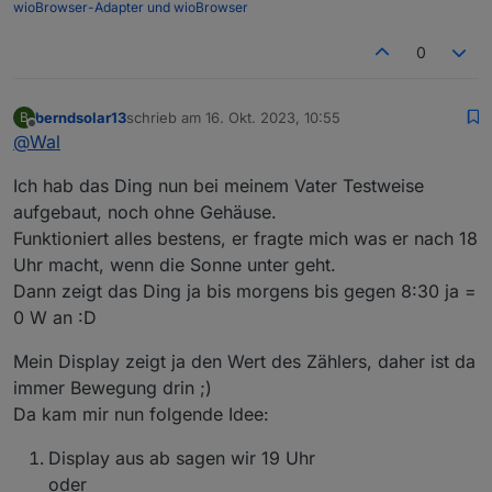
wioBrowser-Adapter und wioBrowser
0
berndsolar13
schrieb am
16. Okt. 2023, 10:55
B
zuletzt editiert von
Offline
@
Wal
Ich hab das Ding nun bei meinem Vater Testweise
aufgebaut, noch ohne Gehäuse.
Funktioniert alles bestens, er fragte mich was er nach 18
Uhr macht, wenn die Sonne unter geht.
Dann zeigt das Ding ja bis morgens bis gegen 8:30 ja =
0 W an :D
Mein Display zeigt ja den Wert des Zählers, daher ist da
immer Bewegung drin ;)
Da kam mir nun folgende Idee:
Display aus ab sagen wir 19 Uhr
oder