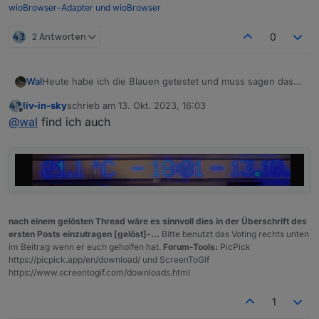
wioBrowser-Adapter und wioBrowser
2 Antworten
0
Wal
Heute habe ich die Blauen getestet und muss sagen das
die mir die besser gefallen.
liv-in-sky
schrieb am
13. Okt. 2023, 16:03
zuletzt editiert von
Offline
@
wal
find ich auch
nach einem gelösten Thread wäre es sinnvoll dies in der Überschrift des
ersten Posts einzutragen [gelöst]-...
Bitte benutzt das Voting rechts unten
im Beitrag wenn er euch geholfen hat.
Forum-Tools:
PicPick
https://picpick.app/en/download/ und ScreenToGif
https://www.screentogif.com/downloads.html
1