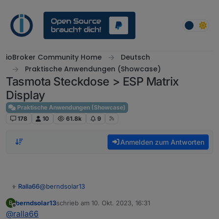
Weiter zum Inhalt
ioBroker Community Home
Deutsch
Praktische Anwendungen (Showcase)
Tasmota Steckdose > ESP Matrix
Display
Praktische Anwendungen (Showcase)
178
10
61.8k
9
Anmelden zum Antworten
@
berndsolar13
Ralla66
berndsolar13
schrieb am
10. Okt. 2023, 16:31
B
Ja der, hab ich auch als Waterproof ,Blinkersensor bei
zuletzt editiert von
Offline
@
ralla66
kleiner 60 cm, geht , geht nicht.