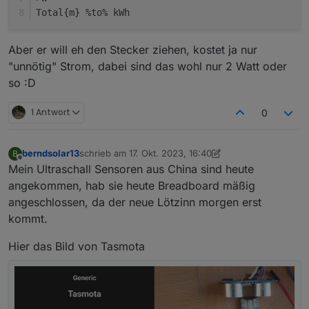
Total{m} %to% kWh
Aber er will eh den Stecker ziehen, kostet ja nur
"unnötig" Strom, dabei sind das wohl nur 2 Watt oder
so :D
1 Antwort
0
berndsolar13
schrieb am
17. Okt. 2023, 16:40
B
zuletzt editiert von berndsolar13
Offline
Mein Ultraschall Sensoren aus China sind heute
angekommen, hab sie heute Breadboard mäßig
angeschlossen, da der neue Lötzinn morgen erst
kommt.
Hier das Bild von Tasmota