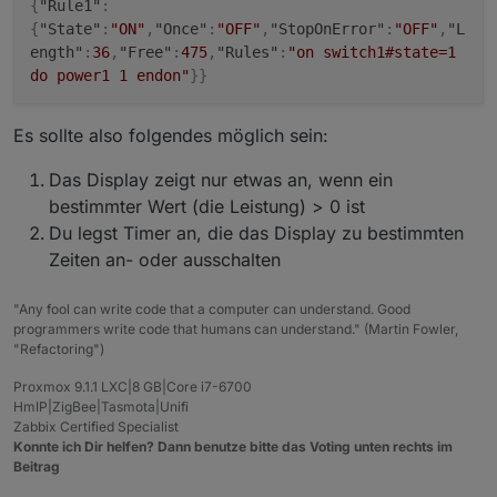
{
"Rule1"
:
{
"State"
:
"ON"
,
"Once"
:
"OFF"
,
"StopOnError"
:
"OFF"
,
"L
ength"
:
36
,
"Free"
:
475
,
"Rules"
:
"on switch1#state=1
do power1 1 endon"
}
}
Es sollte also folgendes möglich sein:
Das Display zeigt nur etwas an, wenn ein
bestimmter Wert (die Leistung) > 0 ist
Du legst Timer an, die das Display zu bestimmten
Zeiten an- oder ausschalten
"Any fool can write code that a computer can understand. Good
programmers write code that humans can understand." (Martin Fowler,
"Refactoring")
Proxmox 9.1.1 LXC|8 GB|Core i7-6700
HmIP|ZigBee|Tasmota|Unifi
Zabbix Certified Specialist
Konnte ich Dir helfen? Dann benutze bitte das Voting unten rechts im
Beitrag