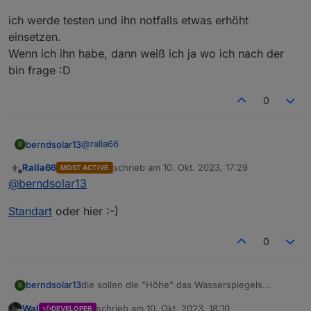
Das ist aber nix genaues, reicht aber zum spielen :-)
ich werde testen und ihn notfalls etwas erhöht
Denk daran das du die richtige .bin benötigst.
einsetzen.
Wenn ich ihn habe, dann weiß ich ja wo ich nach der
bin frage :D
0
@
ralla66
berndsolar13
B
Ralla66
schrieb am
10. Okt. 2023, 17:29
MOST ACTIVE
ich werde testen und ihn notfalls etwas erhöht
zuletzt editiert von
Offline
@
berndsolar13
einsetzen.
Wenn ich ihn habe, dann weiß ich ja wo ich nach
Standart
oder hier :-)
der bin frage :D
0
die sollen die "Höhe" das Wasserspiegels
berndsolar13
B
messen, damit ich weiß, wann ich wieder Wasser
Wal
schrieb am
10. Okt. 2023, 18:10
DEVELOPER