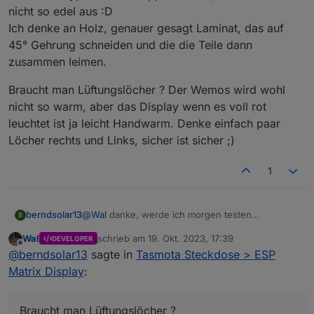
nicht so edel aus :D
Ich denke an Holz, genauer gesagt Laminat, das auf
45° Gehrung schneiden und die die Teile dann
zusammen leimen.
Braucht man Lüftungslöcher ? Der Wemos wird wohl
nicht so warm, aber das Display wenn es voll rot
leuchtet ist ja leicht Handwarm. Denke einfach paar
Löcher rechts und Links, sicher ist sicher ;)
1
@
Wal
danke, werde ich morgen testen
berndsolar13
B
hab heute erst gemerkt, man kann ja auch die
Wal
schrieb am
19. Okt. 2023, 17:39
DEVELOPER
Helligkeit Dimmen, so ist es viel angenehmer.
Andere Frage, wie habt ihr die Gehäuse gebaut ?
zuletzt editiert von
Offline
@
berndsolar13
sagte in
Tasmota Steckdose > ESP
Hatte vorher 50, das Zimmer war dadurch abends
Mein Prototyp war eine Pappschachtel, sah
komplett rot ;)
natürlich nicht so edel aus :D
Braucht man Lüftungslöcher ? Der Wemos wird
Matrix Display
:
Von draußen sah es bestimmt aus wie ein Pu... ;)
Ich denke an Holz, genauer gesagt Laminat, das
wohl nicht so warm, aber das Display wenn es
auf 45° Gehrung schneiden und die die Teile
voll rot leuchtet ist ja leicht Handwarm. Denke
dann zusammen leimen.
einfach paar Löcher rechts und Links, sicher ist
Braucht man Lüftungslöcher ?