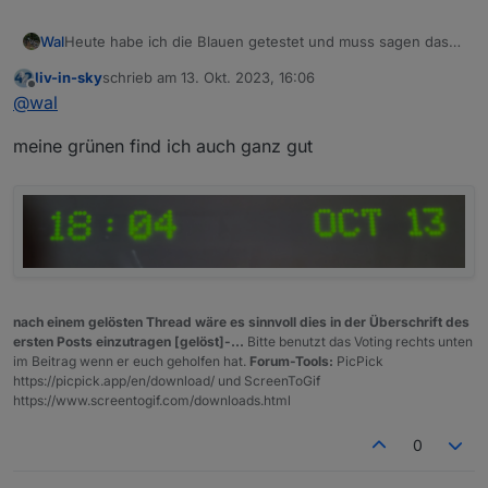
Wal
Heute habe ich die Blauen getestet und muss sagen das
die mir die besser gefallen.
liv-in-sky
schrieb am
13. Okt. 2023, 16:06
zuletzt editiert von
Offline
@
wal
meine grünen find ich auch ganz gut
nach einem gelösten Thread wäre es sinnvoll dies in der Überschrift des
ersten Posts einzutragen [gelöst]-...
Bitte benutzt das Voting rechts unten
im Beitrag wenn er euch geholfen hat.
Forum-Tools:
PicPick
https://picpick.app/en/download/ und ScreenToGif
https://www.screentogif.com/downloads.html
0