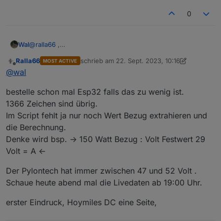
0
Wal
@
ralla66
,
da habe ich im Moment die Hardware dazu zum testen. Du
Ralla66
schrieb am
22. Sept. 2023, 10:16
MOST ACTIVE
musst aber den Skriptspeicher im Auge behalten oder auf
zuletzt editiert von Ralla66
Offline
@
wal
einen ESP32 wechseln. Berryscript sollte ich mir auch mal
anschauen.
bestelle schon mal Esp32 falls das zu wenig ist.
1366 Zeichen sind übrig.
Im Script fehlt ja nur noch Wert Bezug extrahieren und
die Berechnung.
Denke wird bsp. -> 150 Watt Bezug : Volt Festwert 29
Volt = A <-
Der Pylontech hat immer zwischen 47 und 52 Volt .
Schaue heute abend mal die Livedaten ab 19:00 Uhr.
erster Eindruck, Hoymiles DC eine Seite,
Für die Berechnung Bezug -> Ausgang könnte man
die Daten eines HM 600
nehmen, linear dürfte reichen. Betrieb des HM etc