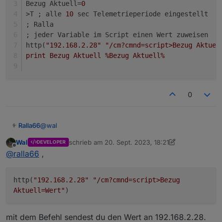
Bezug Aktuell=
0
  then

>T ; alle 
10
 sec Telemetrieperiode eingestellt
    C=0

; Ralla 
; jeder Variable im Script einen Wert zuweisen
  endif

http(
"192.168.2.28"
"/cm?cmnd=script>Bezug Aktuel
print Bezug Aktuell %Bezug Aktuell%
  vC=rC+sb(hx((C*1000)) 4 4)

  +>publish stat/%topic%/RESULT {"tampere":%2C
0
  sml(1 3 vC)

endif

@
wal
Ralla66
if ((chg[SW]>0) 

Wal
schrieb am
20. Sept. 2023, 18:21
DEVELOPER
so ?
zuletzt editiert von Wal
Offline
@
ralla66
,
then

>D

; Ralla

  vSW=rSW+s(SW)

http(
"192.168.2.28"
"/cm?cmnd=script>Bezug
Bezug Aktuell=0

Aktuell=Wert"
)
>T ; alle 10 sec Telemetrieperiode eingestellt
  +>publish stat/%topic%/RESULT {"tpow":%0SW%}
; Ralla 

; jeder Variable im Script einen Wert zuweisen
  sml(1 3 vSW)

mit dem Befehl sendest du den Wert an 192.168.2.28.
http("192.168.2.28" "/cm?cmnd=script>Bezug Akt