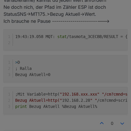
Variablename) kannst du jeden Wert anfordern
Ne doch nich, der Pfad im Zähler ESP ist doch
; Ralla

StatusSNS->MT175.>Bezug Aktuell->Wert.
; Read the status JSON payload

Ich brauche ne Pause ------------------------->
>U

19:43:19.058 MQT: 
stat
/tasmota_3CECBB/RESULT = {
"
gw=StatusNET#Gateway

;gw=StatusSNS,MT175,Bezug_aktuell

>
D
print %gw%

; Ralla
print Ralla gw

Bezug Aktuell=0
;Mit Variable=http(
"192.168.xxx.xxx"
"/cm?cmnd=sc
>M 1

Bezug Aktuell=http("
192.168.2.28
" "
/cm?cmnd=scrip
print
 Bezug Aktuell %Bezug Aktuell%
+1,3,m,16,9600,DC,1,2,010300000001,01030001000
1,010302SSssxxxx@i0:100,Spannung (set),V,sVolt
0
1,010302SSssxxxx@i1:1000,Strom (set),A,sCur,2
