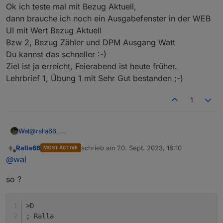
Ok ich teste mal mit Bezug Aktuell,
Mit Variable=http("
192.168.xxx.xxx
" "/cm?cmnd=script?
Variablename) kannst du jeden Wert anfordern.
dann brauche ich noch ein Ausgabefenster in der WEB
  vV=rV+sb(hx((V*100)) 4 4)

UI mit Wert Bezug Aktuell
  +>publish stat/%topic%/RESULT {"tvolt":%2V%}
Bzw 2, Bezug Zähler und DPM Ausgang Watt
Du kannst das schneller :-)
  sml(1 3 vV)

Ziel ist ja erreicht, Feierabend ist heute früher.
endif

Lehrbrief 1, Übung 1 mit Sehr Gut bestanden ;-)
if chg[C]>0

1
then

@
ralla66
,
Wal
  if C>Cmax

ja schau mal ob du den Wert rausfiltern kannst.
Ralla66
schrieb am
20. Sept. 2023, 18:10
MOST ACTIVE
Mit http("
192.168.xxx.xxx
" "/cm?
  then

zuletzt editiert von
Offline
@
wal
cmnd=script>Variablename=Wert) kannst du jeder Variable
im Script einen Wert verpassen.
    C=Cmax

so ?
Mit Variable=http("
192.168.xxx.xxx
" "/cm?cmnd=script?
Variablename) kannst du jeden Wert anfordern.
  endif

>D
  if C<0

; Ralla