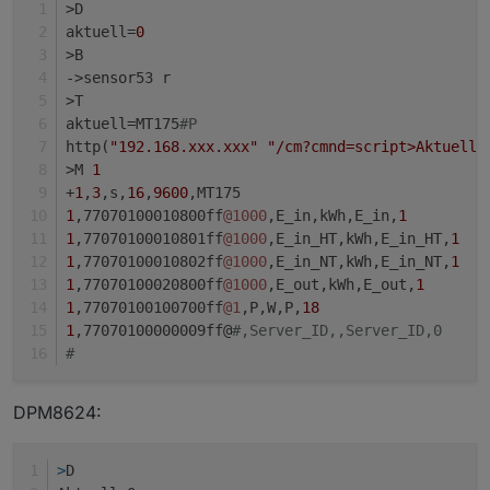
>D
; Ralla

aktuell=
0
gw=""

>B
->sensor53 r
>T
Vmax=60

aktuell=MT175
#P
http(
"192.168.xxx.xxx"
"/cm?cmnd=script>Aktuell=
Cmax=24

>M 
1
+
1
,
3
,s,
16
,
9600
,MT175
v=0

1
,77070100010800ff
@1000
,E_in,kWh,E_in,
1
1
,77070100010801ff
@1000
,E_in_HT,kWh,E_in_HT,
1
V=0

1
,77070100010802ff
@1000
,E_in_NT,kWh,E_in_NT,
1
c=0

1
,77070100020800ff
@1000
,E_out,kWh,E_out,
1
1
,77070100100700ff
@1
,P,W,P,
18
C=0

1
,77070100000009ff@
#,Server_ID,,Server_ID,0
#
sw=0

SW=0

DPM8624:
; Ralla

>
D
WS=0
