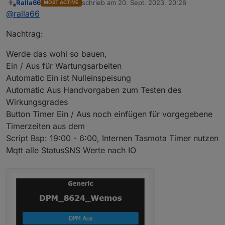
Ralla66
schrieb am
20. Sept. 2023, 20:26
MOST ACTIVE
ok, Danke, heute nicht mehr.
zuletzt editiert von
Offline
@
ralla66
Sackt langsam, das ist im Zähler ESP.
Das war bei mir nicht geplant, immer schwierig für
Nachtrag:
Beginner wenn auf der Tasmota Seite
das SML angepasst werden muß. Einfacher wäre es
nur in der DPM Script Var Deklaration
Werde das wohl so bauen,
ein Paar Werte einzugeben. Das ist ja für mich schon
Ein / Aus für Wartungsarbeiten
sehr schwer.
Automatic Ein ist Nulleinspeisung
Automatic Aus Handvorgaben zum Testen des
Wirkungsgrades
Button Timer Ein / Aus noch einfügen für vorgegebene
Timerzeiten aus dem
Script Bsp: 19:00 - 6:00, Internen Tasmota Timer nutzen
Mqtt alle StatusSNS Werte nach IO