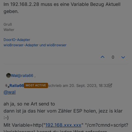
Im 192.168.2.28 muss es eine Variable Bezug Aktuell
endif

geben.
Gruß
; Ralla

Walter
if ((chg[WS]>0) 

DoorIO-Adapter
wioBrowser-Adapter und wioBrowser
then

0
=>WebSend [192.168.2.28] /cm?cmnd=status&2010

@
ralla66
,
Wal
res=WebSend [192.168.2.28] /cm?cmnd=status&201
Ralla66
schrieb am
20. Sept. 2023, 18:32
MOST ACTIVE
zuletzt editiert von Ralla66
Offline
@
wal
;Org Ralla IO http://192.168.2.28/cm?cmnd=stat
mit dem Befehl sendest du den Wert an 192.168.2.28.
Im 192.168.2.28 muss es eine Variable Bezug Aktuell
ah ja, so ne Art send to
print Ralla websend

geben.
dann ist ja das hier vom Zähler ESP holen, jezz is klar
:-)
Mit Variable=http("
192.168.xxx.xxx
" "/cm?cmnd=script?
endif
