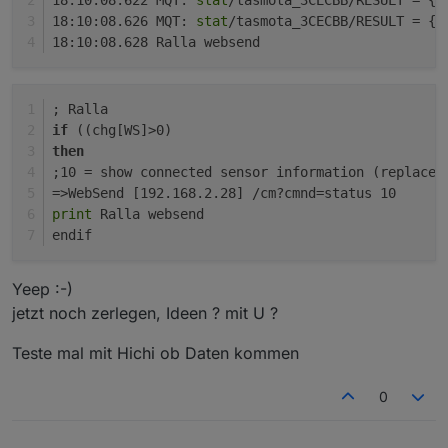
18:10:08.622 MQT: 
stat
/tasmota_3CECBB/RESULT = {
"
aktuell=MT175#P

smlj=0

>W

18:10:08.626 MQT: 
stat
/tasmota_3CECBB/RESULT = {
"
http("192.168.xxx.xxx" "/cm?cmnd=script>Aktuell="
>M 1

18:10:08.628 Ralla websend
->sensor53 r

+1,3,s,16,9600,MT175

1,77070100010800ff@1000,E_in,kWh,E_in,1

; Ralla

1,77070100010801ff@1000,E_in_HT,kWh,E_in_HT,1

; Ralla
1,77070100010802ff@1000,E_in_NT,kWh,E_in_NT,1

; Request Status information. The response wil
if
 ((chg[WS]>0) 
1,77070100020800ff@1000,E_out,kWh,E_out,1

then
1,77070100100700ff@1,P,W,P,18

+>status 5

;10 = show connected sensor information (replaces
1,77070100000009ff@#,Server_ID,,Server_ID,0

=>WebSend [192.168.2.28] /cm?cmnd=status 10
print
 Ralla websend
>R

endif
smlj=0

Yeep :-)
>S

jetzt noch zerlegen, Ideen ? mit U ?
if upsecs>30

Teste mal mit Hichi ob Daten kommen
then

0
smlj=1
