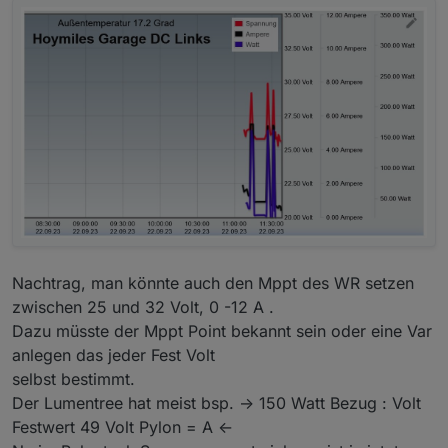
unter 50 Watt ist eher Sinn befreit.
Die Daten V und A eines HM könnte ich Live mitloggen
wenn Sonne da ist.
Nachtrag, man könnte auch den Mppt des WR setzen
zwischen 25 und 32 Volt, 0 -12 A .
Dazu müsste der Mppt Point bekannt sein oder eine Var
anlegen das jeder Fest Volt
selbst bestimmt.
Der Lumentree hat meist bsp. -> 150 Watt Bezug : Volt
Festwert 49 Volt Pylon = A <-