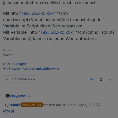
wie machen wir weiter ?
ja schau mal ob du den Wert rausfiltern kannst.
Ein DPM Script für alle IR Leseköpfe bauen, also den
  +>publish stat/%topic%/RESULT {"tampere":%2c
Status SNS komplett abholen.
Gruß Ralla
Mit http("
192.168.xxx.xxx
" "/cm?
Dann den Bezugswert Filtern. Habe ja kein Hichi.
endif

cmnd=script>Variablename=Wert) kannst du jeder
Dieser Wert kann ja anders benannt sein,
Nachtrag, Leseköpfe ( Status SNS ) Json einlesen,
Variable im Script einen Wert verpassen.
Dann Script cleanen und die erste Beta 1.0 bauen.
dann würden auch Shelly PM gehen.
if chg[V]>0

Mit Variable=http("
192.168.xxx.xxx
" "/cm?cmnd=script?
Weiter dann mit der Berechnung Bezug -> DPM setzt V
und A ?
Variablename) kannst du jeden Wert anfordern.
then

  if V>Vmax

Gruß
Walter
  then

DoorIO-Adapter
    V=Vmax

wioBrowser-Adapter und wioBrowser
  endif

2 Antworten
0
  if V<0

@
ralla66
,
Wal
  then

ja schau mal ob du den Wert rausfiltern kannst.
Ralla66
schrieb am
20. Sept. 2023, 17:53
MOST ACTIVE
Mit http("
192.168.xxx.xxx
" "/cm?
zuletzt editiert von Ralla66
    V=0

Offline
@
wal
cmnd=script>Variablename=Wert) kannst du jeder Variable
im Script einen Wert verpassen.
  endif
