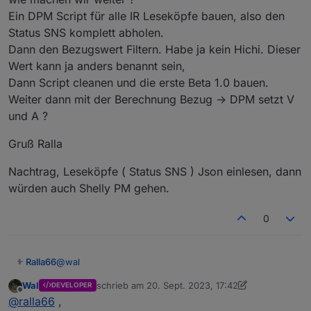
Ein DPM Script für alle IR Leseköpfe bauen, also den
then

Status SNS komplett abholen.
  SW=sw

Dann den Bezugswert Filtern. Habe ja kein Hichi. Dieser
Wert kann ja anders benannt sein,
  +>publish stat/%topic%/RESULT {"tpow":%0sw%}
Dann Script cleanen und die erste Beta 1.0 bauen.
endif

Weiter dann mit der Berechnung Bezug -> DPM setzt V
und A ?
if ((chg[v]>0) and (V!=v))

Gruß Ralla
then

Nachtrag, Leseköpfe ( Status SNS ) Json einlesen, dann
  V=v

würden auch Shelly PM gehen.
  +>publish stat/%topic%/RESULT {"tvolt":%2v%}
0
endif

if ((chg[c]>0) and (C!=c))

@
wal
Ralla66
then

Wal
schrieb am
20. Sept. 2023, 17:42
DEVELOPER
ok hast gewonnen :-)
zuletzt editiert von Wal
Offline
@
ralla66
,
  C=c
