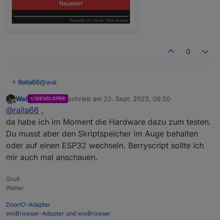
0
@
wal
Ralla66
Wal
schrieb am
22. Sept. 2023, 09:50
DEVELOPER
Morgen, läuft nun, wir sollen mal eine Versionnummer
zuletzt editiert von
Offline
@
ralla66
,
vergeben.
Jetzt die Verkasperung, wenn Bezug Watt ist x steuere
da habe ich im Moment die Hardware dazu zum testen.
V und A mit :-)
Du musst aber den Skriptspeicher im Auge behalten
Natürlich gepart mit Triggerudatezeit.
Nachtrag
oder auf einen ESP32 wechseln. Berryscript sollte ich
Schöner Wohnen machen wir am Scluss, sollte erst
mir auch mal anschauen.
laufen.
für eine Nachteinspeisung sollten wir einen Button
anlegen Timer aktiv.
Wichtige Parameter wie Bezug Zähler und berechnete
Gruß
Ausgangsleistung BAL gehören auch dazu.
Walter
So wird auch sofort erkannt ob der Zähler ESP läuft
und ob das Script läuft.
DoorIO-Adapter
wioBrowser-Adapter und wioBrowser
DC Ausgang und Temp sind ja eher Schöner Wohnen.