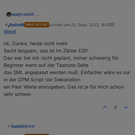
@
ralla66
,
Wal
da musst du machen
Ralla66
schrieb am
20. Sept. 2023, 18:47
MOST ACTIVE
zuletzt editiert von Ralla66
Offline
T
@
wal
aktuell= MT175#Bezug Aktuell
Dann kannst du aktuell senden oder anfordern.
ok, Danke, heute nicht mehr.
Schaue in meiner Lösung von der vorherigen Seite.
Sackt langsam, das ist im Zähler ESP.
Das war bei mir nicht geplant, immer schwierig für
Beginner wenn auf der Tasmota Seite
das SML angepasst werden muß. Einfacher wäre es nur
in der DPM Script Var Deklaration
ein Paar Werte einzugeben. Das ist ja für mich schon
sehr schwer.
0
@
wal
Ralla66