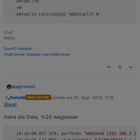
Aktuell=0
>
W
rV="01060000"

Aktuelle Leistung{m} %0Aktuell% W
vV=""

Gruß
rC="01060001"

Walter
vC=""

DoorIO-Adapter
wioBrowser-Adapter und wioBrowser
rSW="01060002000"

0
vSW=""

>BS

@
ralla66
,
Wal
+>subscribe V, cmnd/%topic%/tvolt

Ralla66
schrieb am
20. Sept. 2023, 17:16
MOST ACTIVE
Hichi:
zuletzt editiert von
Offline
@
wal
+>subscribe C, cmnd/%topic%/tampere

>D

Habe die Data, %20 weglassen
aktuell=0

+>subscribe SW, cmnd/%topic%/tpow

DPM8624:
>B

->sensor53 r

>B

18:10:08.057 SCR: performs 
"WebSend [192.168.2.28
>D

>T

Aktuell=0
