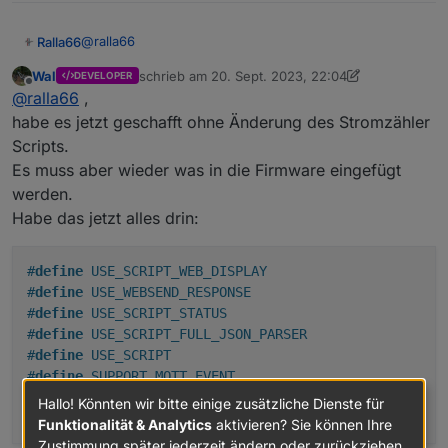
@
ralla66
Ralla66
Wal
schrieb am
20. Sept. 2023, 22:04
DEVELOPER
Nachtrag:
zuletzt editiert von Wal
Offline
@
ralla66
,
Werde das wohl so bauen,
habe es jetzt geschafft ohne Änderung des Stromzähler
Ein / Aus für Wartungsarbeiten
Scripts.
Automatic Ein ist Nulleinspeisung
Es muss aber wieder was in die Firmware eingefügt
Automatic Aus Handvorgaben zum Testen des
werden.
Wirkungsgrades
Button Timer Ein / Aus noch einfügen für vorgegebene
Habe das jetzt alles drin:
Timerzeiten aus dem
Script Bsp: 19:00 - 6:00, Internen Tasmota Timer
nutzen
#
define
 USE_SCRIPT_WEB_DISPLAY
Mqtt alle StatusSNS Werte nach IO
#
define
 USE_WEBSEND_RESPONSE
#
define
 USE_SCRIPT_STATUS
#
define
 USE_SCRIPT_FULL_JSON_PARSER
#
define
 USE_SCRIPT
#
define
 SUPPORT_MQTT_EVENT
#
define
 USE_SML_M
Hallo! Könnten wir bitte einige zusätzliche Dienste für
#
define
 USE_SML_SCRIPT_CMD
Funktionalität & Analytics
aktivieren? Sie können Ihre
Zustimmung später jederzeit ändern oder zurückziehen.