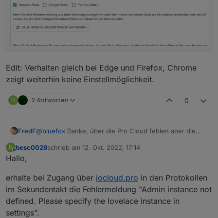
Edit: Verhalten gleich bei Edge und Firefox, Chrome
zeigt weiterhin keine Einstellmöglichkeit.
B
2 Antworten
0
@
bluefox
Danke, über die Pro Cloud fehlen aber die
FredF
Login Daten, die Lokal vorhanden sind:
besc0029
schrieb am
12. Okt. 2022, 17:14
B
Edit: Verhalten gleich bei Edge und Firefox, Chrome
zuletzt editiert von
Offline
Hallo,
zeigt weiterhin keine Einstellmöglichkeit.
erhalte bei Zugang über
iocloud.pro
in den Protokollen
im Sekundentakt die Fehlermeldung "Admin instance not
defined. Please specify the lovelace instance in
settings".