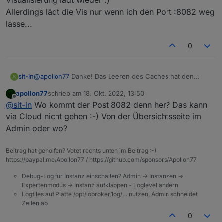
Visualisierung lädt wieder :)
Allerdings lädt die Vis nur wenn ich den Port :8082 weg
lasse...
0
sit-in
@
apollon77
Danke! Das Leeren des Caches hat den
S
gewünschten Erfolg gebracht! Ich kann nun wieder auf
apollon77
schrieb am
18. Okt. 2022, 13:50
die Einstellungen der Instanzen zugreifen und auch die
zuletzt editiert von
Offline
@
sit-in
Wo kommt der Post 8082 denn her? Das kann
Visualisierung lädt wieder :)
Allerdings lädt die Vis nur wenn ich den Port :8082 weg
via Cloud nicht gehen :-) Von der Übersichtsseite im
lasse...
Admin oder wo?
Beitrag hat geholfen? Votet rechts unten im Beitrag :-)
https://paypal.me/Apollon77 / https://github.com/sponsors/Apollon77
Debug-Log für Instanz einschalten? Admin -> Instanzen ->
Expertenmodus -> Instanz aufklappen - Loglevel ändern
Logfiles auf Platte /opt/iobroker/log/… nutzen, Admin schneidet
Zeilen ab
0