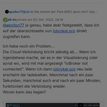
apollon77
@
sit-in
Wo kommt der Post 8082 denn her? Das
kann via Cloud nicht gehen :-) Von der
sit-in
schrieb am
20. Okt. 2022, 04:19
S
Übersichtsseite im Admin oder wo?
zuletzt editiert von
Offline
@
apollon77
ja genau, habe aber festgestellt, dass ich
auf der übersichtsseite von
iobroker.pro
direkt
zugreifen kann.
Ich habe noch ein Problem...
Die Cloud-Verbindung bricht ständig ab... Wenn ich
irgendetwas mache, sei es in der Visualisierung oder
sonst wo, wird mit mal angezeigt "ioBroker not
connected". Wenn ich dann
iobroker.pro
neu lade
erscheint der ladebalken. Manchmal nach ein paar
Sekunden, manchmal auch erst nach ein paar Minuten,
funktioniert die Verbindung wieder.
Woran kann das liegen?