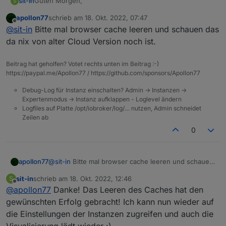
Guten Morgen,
sit-in
S
apollon77
schrieb am
18. Okt. 2022, 07:47
Bin neu hier in Eurem Forum :)
zuletzt editiert von
Offline
@
sit-in
Bitte mal browser cache leeren und schauen das
Ich war seit gut 2-3 Wochen nicht mehr über die Cloud
da nix von alter Cloud Version noch ist.
online. Habe allerdings in der Zeit ein Upgrade vom
monatlichen Zahlrythmus aufs jährliche gestellt.
Nun ist mir aber aufgefallen, dass ich auf die
Beitrag hat geholfen? Votet rechts unten im Beitrag :-)
Einstellungen vieler Instanzen nicht mehr zugreifen kann
https://paypal.me/Apollon77 / https://github.com/sponsors/Apollon77
und auch die Vis läuft unter
iobroker.pro:8082
nicht
mehr.
Debug-Log für Instanz einschalten? Admin -> Instanzen ->
Expertenmodus -> Instanz aufklappen - Loglevel ändern
Logfiles auf Platte /opt/iobroker/log/… nutzen, Admin schneidet
Zeilen ab
0
apollon77
@
sit-in
Bitte mal browser cache leeren und schauen
Mache ich etwas falsch oder liegt es am Cloud-Update?
das da nix von alter Cloud Version noch ist.
sit-in
schrieb am
18. Okt. 2022, 12:46
S
zuletzt editiert von
Offline
Viele Grüße!
@
apollon77
Danke! Das Leeren des Caches hat den
gewünschten Erfolg gebracht! Ich kann nun wieder auf
die Einstellungen der Instanzen zugreifen und auch die