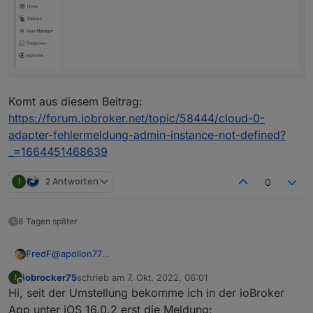
Komt aus diesem Beitrag:
https://forum.iobroker.net/topic/58444/cloud-0-
adapter-fehlermeldung-admin-instance-not-defined?
_=1664451468639
I
2 Antworten
0
8 Tagen später
@
apollon77
FredF
Der iot Adapter lässt sich über die Pro Cloud nicht
iobrocker75
schrieb am
7. Okt. 2022, 06:01
I
einstellen.
Komt aus diesem Beitrag:
zuletzt editiert von
Offline
Hi, seit der Umstellung bekomme ich in der ioBroker
Keine Fehlermeldungen im Log.
https://forum.iobroker.net/topic/58444/cloud-0-adapter-
fehlermeldung-admin-instance-not-defined?
App unter iOS 16.0.2 erst die Meldung: