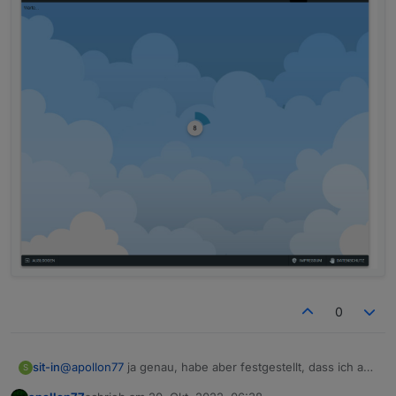
0
@
apollon77
ja genau, habe aber festgestellt, dass ich auf
sit-in
S
der übersichtsseite von
iobroker.pro
direkt zugreifen