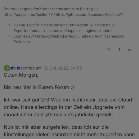
Beitrag hat geholfen? Votet rechts unten im Beitrag :-)
https://paypal.me/Apollon77 / https://github.com/sponsors/Apollon77
Debug-Log für Instanz einschalten? Admin -> Instanzen ->
Expertenmodus -> Instanz aufklappen - Loglevel ändern
Logfiles auf Platte /opt/iobroker/log/… nutzen, Admin schneidet
Zeilen ab
1
sit-in
schrieb am
18. Okt. 2022, 04:55
S
zuletzt editiert von
Offline
Guten Morgen,
Bin neu hier in Eurem Forum :)
Ich war seit gut 2-3 Wochen nicht mehr über die Cloud
online. Habe allerdings in der Zeit ein Upgrade vom
monatlichen Zahlrythmus aufs jährliche gestellt.
Nun ist mir aber aufgefallen, dass ich auf die
Einstellungen vieler Instanzen nicht mehr zugreifen kann