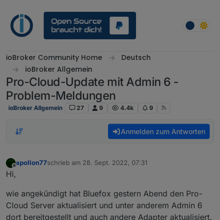
Weiter zum Inhalt
ioBroker Community Home
Deutsch
ioBroker Allgemein
Pro-Cloud-Update mit Admin 6 -
Problem-Meldungen
ioBroker Allgemein
27
9
4.4k
9
Anmelden zum Antworten
apollon77
schrieb am
28. Sept. 2022, 07:31
zuletzt editiert von
Offline
Hi,
wie angekündigt hat Bluefox gestern Abend den Pro-
Cloud Server aktualisiert und unter anderem Admin 6
dort bereitgestellt und auch andere Adapter aktualisiert.