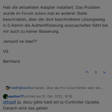
Hab die aktuellsten Adapter installiert. Das Problem
wurde im Forum schon mal an anderer Stelle
beschrieben, aber der dort beschriebene Lösungsweg
in 0.Admin die Authentifizierung auszuschalten führt bei
mir auch zu keiner Besserung.
Jemand ne Idee??
VG
Bernhard
0
@
bluefox
Danke, über die Pro Cloud fehlen aber die
FredF
Login Daten, die Lokal vorhanden sind:
apollon77
schrieb am
12. Okt. 2022, 18:16
Edit: Verhalten gleich bei Edge und Firefox, Chrome
zuletzt editiert von
Offline
@
fredf
ja, dazu gibts bald ein js-Controller Update.
zeigt weiterhin keine Einstellmöglichkeit.
Danach wird das gehen.