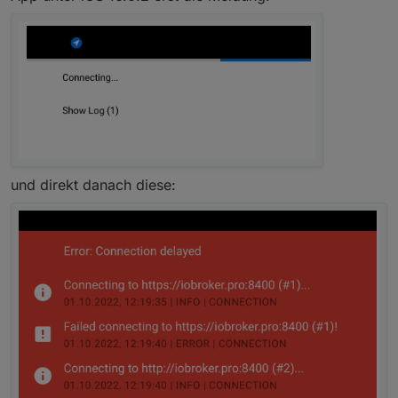
_=1664451468639
und direkt danach diese: