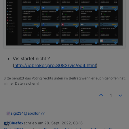
Vis startet nicht ?
(
http://iobroker.pro:8082/vis/edit.html
)
Bitte benutzt das Voting rechts unten im Beitrag wenn er euch geholfen hat.
Immer Daten sichern!
1
@
apollon77
sigi234
Bluefox
schrieb am
28. Sept. 2022, 08:16
Hallo Ingo, läuft.
zuletzt editiert von
Offline