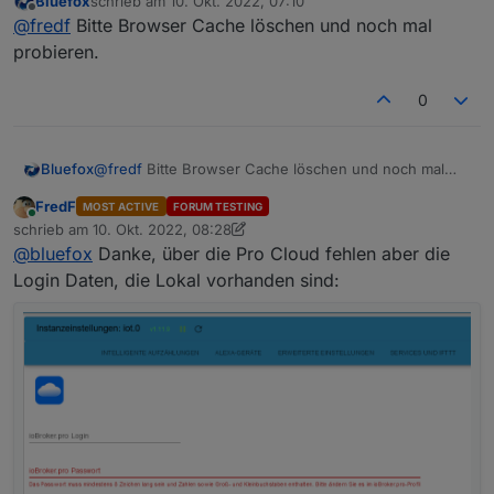
Bluefox
schrieb am
10. Okt. 2022, 07:10
einstellen.
Komt aus diesem Beitrag:
zuletzt editiert von
Offline
@
fredf
Bitte Browser Cache löschen und noch mal
Keine Fehlermeldungen im Log.
https://forum.iobroker.net/topic/58444/cloud-0-adapter-
fehlermeldung-admin-instance-not-defined?
probieren.
_=1664451468639
0
Bluefox
@
fredf
Bitte Browser Cache löschen und noch mal
probieren.
FredF
MOST ACTIVE
FORUM TESTING
Online
schrieb am
10. Okt. 2022, 08:28
zuletzt editiert von FredF
10. Okt. 2022, 10:32
@
bluefox
Danke, über die Pro Cloud fehlen aber die
Login Daten, die Lokal vorhanden sind: