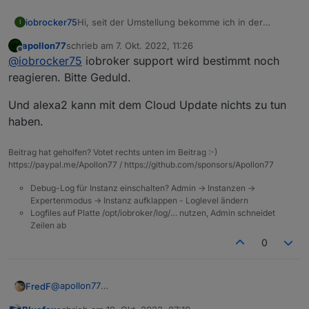
Hi, seit der Umstellung bekomme ich in der
iobrocker75
I
ioBroker App unter iOS 16.0.2 erst die Meldung:
apollon77
schrieb am
7. Okt. 2022, 11:26
Dies auch nur, wenn ich von extern zugreife, also
zuletzt editiert von
Offline
@
iobrocker75
iobroker support wird bestimmt noch
nicht im WLAN bin und ioBroker so erreiche.
Der Support von ioBroker reagiert leider nicht auf
reagieren. Bitte Geduld.
Anfragen. Hat das jemand von euch bzw. kann mir
helfen das Problem zu lösen?
Und alexa2 kann mit dem Cloud Update nichts zu tun
Die Version vom Admin Adapter ist 6.2.22, der
haben.
Cloud-Adapter ist 4.2.2.
Was auch seltsam ist, dass seit gleichem Zeitpunkt
und direkt danach diese:
Beitrag hat geholfen? Votet rechts unten im Beitrag :-)
mein Alexa Adapter nicht mehr geht (v3.19.9)
https://paypal.me/Apollon77 / https://github.com/sponsors/Apollon77
Debug-Log für Instanz einschalten? Admin -> Instanzen ->
Expertenmodus -> Instanz aufklappen - Loglevel ändern
Logfiles auf Platte /opt/iobroker/log/… nutzen, Admin schneidet
Zeilen ab
0
@
apollon77
FredF
Der iot Adapter lässt sich über die Pro Cloud nicht