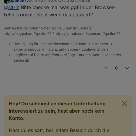
apollon77
schrieb am
20. Okt. 2022, 06:38
kann.
Ich habe noch ein Problem...
zuletzt editiert von
Offline
@
sit-in
Bitte checke mal was ggf in der Browser-
Die Cloud-Verbindung bricht ständig ab... Wenn ich
irgendetwas mache, sei es in der Visualisierung oder
Fehlerkonsole steht wenn das passiert?
sonst wo, wird mit mal angezeigt "ioBroker not
connected". Wenn ich dann
iobroker.pro
neu lade
Beitrag hat geholfen? Votet rechts unten im Beitrag :-)
erscheint der ladebalken. Manchmal nach ein paar
https://paypal.me/Apollon77 / https://github.com/sponsors/Apollon77
Sekunden, manchmal auch erst nach ein paar Minuten,
funktioniert die Verbindung wieder.
Debug-Log für Instanz einschalten? Admin -> Instanzen ->
Woran kann das liegen?
Expertenmodus -> Instanz aufklappen - Loglevel ändern
Logfiles auf Platte /opt/iobroker/log/… nutzen, Admin schneidet
Zeilen ab
0
Hey! Du scheinst an dieser Unterhaltung
interessiert zu sein, hast aber noch kein
Konto.
Hast du es satt, bei jedem Besuch durch die