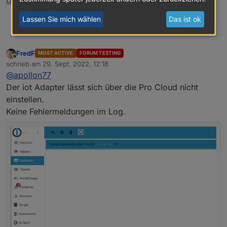
Meine Tabellen für eure Visualisierung
klick
Lassen Sie mich wählen
Das ist ok
0
FredF
MOST ACTIVE
FORUM TESTING
Online
schrieb am
29. Sept. 2022, 12:18
zuletzt editiert von
@
apollon77
Der iot Adapter lässt sich über die Pro Cloud nicht
einstellen.
Keine Fehlermeldungen im Log.