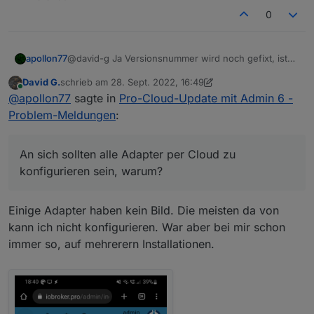
0
@david-g Ja Versionsnummer wird noch gefixt, ist
apollon77
aber kosmetisch :-)
David G.
schrieb am
28. Sept. 2022, 16:49
An sich sollten alle Adapter per Cloud zu
zuletzt editiert von David G.
Online
@
apollon77
sagte in
Pro-Cloud-Update mit Admin 6 -
konfigurieren sein, warum?
Problem-Meldungen
:
An sich sollten alle Adapter per Cloud zu
konfigurieren sein, warum?
Einige Adapter haben kein Bild. Die meisten da von
kann ich nicht konfigurieren. War aber bei mir schon
immer so, auf mehrerern Installationen.