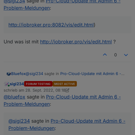
@
sigi234
sagte in
Pro-Cloud-Update mit Admin 6 -
Anzeige Admin Version oben links nicht Richtig.
Problem-Meldungen
:
http://iobroker.pro:8082/vis/edit.html
)
Und was ist mit
http://iobroker.pro/vis/edit.html
?
0
@
sigi234
sagte in
Pro-Cloud-Update mit Admin 6 -
Bluefox
Vis startet nicht ?
Problem-Meldungen
:
(
http://iobroker.pro:8082/vis/edit.html
)
sigi234
FORUM TESTING
MOST ACTIVE
Online
http://iobroker.pro:8082/vis/edit.html
)
schrieb am
28. Sept. 2022, 08:18
zuletzt editiert von sigi234
@
bluefox
sagte in
Pro-Cloud-Update mit Admin 6 -
Problem-Meldungen
:
Und was ist mit
http://iobroker.pro/vis/edit.html
?
@
sigi234
sagte in
Pro-Cloud-Update mit Admin 6 -
Problem-Meldungen
: