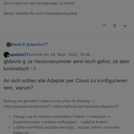
cloud.0
(Auch ideal um sich Anregungen zu holen)
2022-09-28 10:17:43.723	
error
Sending
to
many
even
Meine Tabellen für eure Visualisierung
klick
cloud.0
0
2022-09-28 10:17:13.719	
error
Sending
to
many
even
cloud.0
@
apollon77
David G.
2022-09-28 10:16:43.715	
error
Sending
to
many
even
apollon77
schrieb am
28. Sept. 2022, 15:48
Das mit der falschen Admin Version in der Ecke kann
zuletzt editiert von
cloud.0
Offline
@david-g Ja Versionsnummer wird noch gefixt, ist aber
ich bestätigen.
2022-09-28 10:16:13.709	
error
Sending
to
many
even
Wonach richtet es sich eigentlich, welche Adapter
kosmetisch :-)
man über die Cloud konfigurieren kann und welche
cloud.0
nicht?
An sich sollten alle Adapter per Cloud zu konfigurieren
2022-09-28 10:15:43.696	
error
Sending
to
many
even
sein, warum?
cloud.0
Beitrag hat geholfen? Votet rechts unten im Beitrag :-)
2022-09-28 10:15:13.550	
error
Cloud says:
Too
many
https://paypal.me/Apollon77 / https://github.com/sponsors/Apollon77
Debug-Log für Instanz einschalten? Admin -> Instanzen ->
Expertenmodus -> Instanz aufklappen - Loglevel ändern
Logfiles auf Platte /opt/iobroker/log/… nutzen, Admin schneidet
Zeilen ab