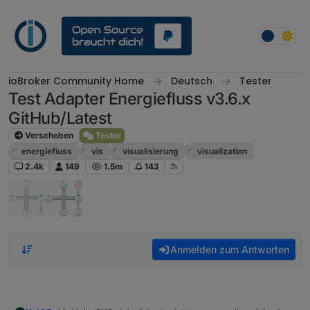
Weiter zum Inhalt
ioBroker Community Home
Deutsch
Tester
Test Adapter Energiefluss v3.6.x
GitHub/Latest
Verschoben
Tester
energiefluss
vis
visualisierung
visualization
2.4k
149
1.5m
143
Anmelden zum Antworten