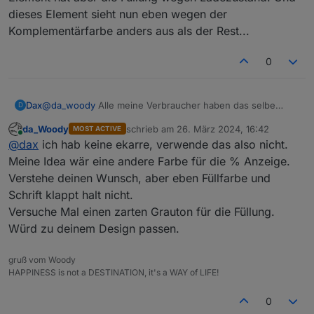
dieses Element sieht nun eben wegen der
Komplementärfarbe anders aus als der Rest...
0
Dax
@
da_woody
Alle meine Verbraucher haben das selbe
D
Orange (Rahmen, Wert und ev. Prozent). Nur das Auto-
da_Woody
schrieb am
26. März 2024, 16:42
MOST ACTIVE
Element hat aber die Füllung wegen Ladezustand. Und
zuletzt editiert von
Online
@
dax
ich hab keine ekarre, verwende das also nicht.
dieses Element sieht nun eben wegen der
Komplementärfarbe anders aus als der Rest...
Meine Idea wär eine andere Farbe für die % Anzeige.
Verstehe deinen Wunsch, aber eben Füllfarbe und
Schrift klappt halt nicht.
Versuche Mal einen zarten Grauton für die Füllung.
Würd zu deinem Design passen.
gruß vom Woody
HAPPINESS is not a DESTINATION, it's a WAY of LIFE!
0