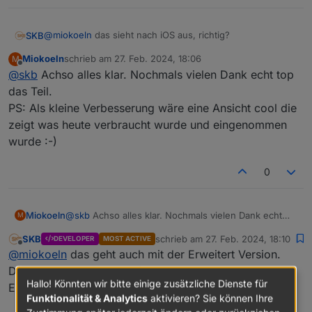
@
miokoeln
das sieht nach iOS aus, richtig?
SKB
Miokoeln
schrieb am
27. Feb. 2024, 18:06
M
Da fehlt leider die Unterstützung für vernünftiges HTML -
zuletzt editiert von
Offline
@
skb
Achso alles klar. Nochmals vielen Dank echt top
daher wird wohl auch die automatische Animation
Probleme machen.
Ändern kannst du dies nicht. Außer bei der erweitert
das Teil.
Version, wo du Elemente frei positionieren kannst.
PS: Als kleine Verbesserung wäre eine Ansicht cool die
Ist bei Android bzw. Windows nicht so.
zeigt was heute verbraucht wurde und eingenommen
wurde :-)
0
Miokoeln
@
skb
Achso alles klar. Nochmals vielen Dank echt
M
top das Teil.
SKB
schrieb am
27. Feb. 2024, 18:10
DEVELOPER
MOST ACTIVE
PS: Als kleine Verbesserung wäre eine Ansicht cool
zuletzt editiert von
Offline
@
miokoeln
das geht auch mit der Erweitert Version.
die zeigt was heute verbraucht wurde und
eingenommen wurde :-)
Dieser Adapter ist quasi fertig und am Maximum der
Hallo! Könnten wir bitte einige zusätzliche Dienste für
Entwicklung angekommen 😉
Funktionalität & Analytics
aktivieren? Sie können Ihre