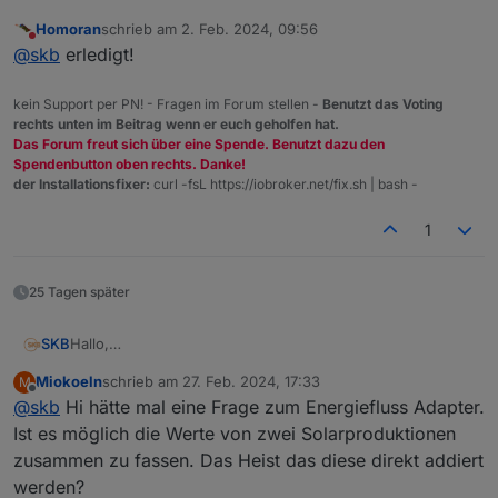
bessere Beschreibung. Welche Verbindung? Von wo nach
Homoran
schrieb am
2. Feb. 2024, 09:56
wo?
@
Homoran
Kannst du den Beitrag bitte verschieben?
zuletzt editiert von
Nicht stören
@
skb
erledigt!
Außerdem ist der Beitrag im falschen Forum.
Hier geht es um den "erweitert" Adapter.
Der Energiefluss hat einen eigenen Bereich.
kein Support per PN! - Fragen im Forum stellen -
Benutzt das Voting
rechts unten im Beitrag wenn er euch geholfen hat.
Das Forum freut sich über eine Spende. Benutzt dazu den
Spendenbutton oben rechts. Danke!
der Installationsfixer:
curl -fsL https://iobroker.net/fix.sh | bash -
1
25 Tagen später
Hallo,
SKB
ich erstelle derzeit einen Adapter, der einen animierten
Miokoeln
schrieb am
27. Feb. 2024, 17:33
M
Energiefluss darstellen kann.
Hierzu sind im Admin-Interface die Datenpunkte der
zuletzt editiert von
Offline
@
skb
Hi hätte mal eine Frage zum Energiefluss Adapter.
Möglich sind: Erzeugung, Bezug, Einspeisung,
jeweiligen Messeinrichtungen anzugeben.
Hausverbrauch, Batterie- und Autoladung sowie ein frei
Ist es möglich die Werte von zwei Solarproduktionen
wählbarer Kreis.
zusammen zu fassen. Das Heist das diese direkt addiert
werden?