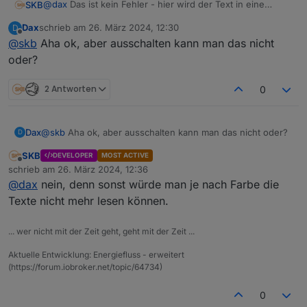
@
dax
Das ist kein Fehler - hier wird der Text in eine
SKB
Komplementärfarbe umgewandelt, damit man sie besser
Dax
schrieb am
26. März 2024, 12:30
D
lesen kann.
Wenn Du z.B. beides in gelb darstellen würdest, könnte
zuletzt editiert von
Offline
@
skb
Aha ok, aber ausschalten kann man das nicht
man die Texte nicht mehr lesen - somit wird ab einer
bestimmten Füllung der Text auf die entgegengesetzte
oder?
Farbe der Füllung abgeändert.
2 Antworten
0
Dax
@
skb
Aha ok, aber ausschalten kann man das nicht oder?
D
SKB
DEVELOPER
MOST ACTIVE
Offline
schrieb am
26. März 2024, 12:36
zuletzt editiert von
@
dax
nein, denn sonst würde man je nach Farbe die
Texte nicht mehr lesen können.
... wer nicht mit der Zeit geht, geht mit der Zeit ...
Aktuelle Entwicklung: Energiefluss - erweitert
(https://forum.iobroker.net/topic/64734)
0