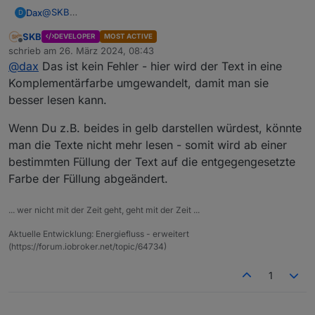
@
SKB
Dax
D
Hallo,
SKB
DEVELOPER
MOST ACTIVE
mir ist jetz ein Fehler aufgefallen: Ich hab beim Auto-Feld
Meine Einstellungen:
Offline
schrieb am
26. März 2024, 08:43
eine Füllung eingestellt, aber dann stimmen die Farben
zuletzt editiert von
@
dax
Das ist kein Fehler - hier wird der Text in eine
von den Werten nicht:
Das Ergebnis:
Komplementärfarbe umgewandelt, damit man sie
Ohne Füllung passt es:
besser lesen kann.
Wenn Du z.B. beides in gelb darstellen würdest, könnte
man die Texte nicht mehr lesen - somit wird ab einer
bestimmten Füllung der Text auf die entgegengesetzte
Farbe der Füllung abgeändert.
... wer nicht mit der Zeit geht, geht mit der Zeit ...
Aktuelle Entwicklung: Energiefluss - erweitert
(https://forum.iobroker.net/topic/64734)
1