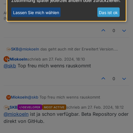
Zustimmung später jederzeit ändern oder zurückziehen.
... wer nicht mit der Zeit geht, geht mit der Zeit ...
Lassen Sie mich wählen
Das ist ok
Aktuelle Entwicklung: Energiefluss - erweitert
(https://forum.iobroker.net/topic/64734)
0
SKB
@
miokoeln
das geht auch mit der Erweitert Version.
Dieser Adapter ist quasi fertig und am Maximum der
Miokoeln
schrieb am
27. Feb. 2024, 18:10
M
Entwicklung angekommen 😉
zuletzt editiert von
Offline
@
skb
Top freu mich wenns rauskommt
0
Miokoeln
@
skb
Top freu mich wenns rauskommt
M
SKB
schrieb am
27. Feb. 2024, 18:12
DEVELOPER
MOST ACTIVE
zuletzt editiert von
Offline
@
miokoeln
ist ja schon verfügbar. Beta Repository oder
direkt von GitHub.