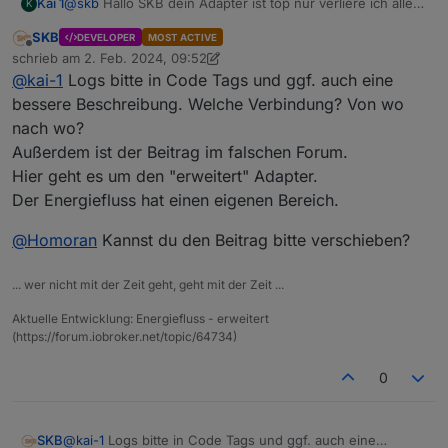
@
skb
Hallo SKB dein Adapter ist top nur verliere ich alle
Kai 1
K
30 - 6ß sekunden die verbindung
SKB
DEVELOPER
MOST ACTIVE
Info
Offline
schrieb am
2. Feb. 2024, 09:52
zuletzt editiert von SKB
2. Feb. 2024, 10:58
@
kai-1
Logs bitte in Code Tags und ggf. auch eine
starting. Version 3.6.0 (non-npm: SKB-
CGN/ioBroker.energiefluss#acca74f7a2e2d269156315f5cd
bessere Beschreibung. Welche Verbindung? Von wo
5ea7883362c801) in
Restart adapter system.adapter.energiefluss.0 because
nach wo?
/opt/iobroker/node_modules/iobroker.energiefluss, node:
enabled
Außerdem ist der Beitrag im falschen Forum.
v18.18.2, js-controller: 5.0.1
Kannst du mir da helfen?
Hier geht es um den "erweitert" Adapter.
Danke Kai
Der Energiefluss hat einen eigenen Bereich.
@
Homoran
Kannst du den Beitrag bitte verschieben?
... wer nicht mit der Zeit geht, geht mit der Zeit ...
Aktuelle Entwicklung: Energiefluss - erweitert
(https://forum.iobroker.net/topic/64734)
0
@
kai-1
Logs bitte in Code Tags und ggf. auch eine
SKB