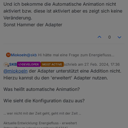
Und ich bekomme die Automatische Animation nicht
aktiviert bzw. diese ist aktiviert aber es zeigt sich keine
Veränderung.
Sonst Hammer der Adapter
0
Miokoeln
@
skb
Hi hätte mal eine Frage zum Energiefluss
M
Adapter.
SKB
schrieb am
27. Feb. 2024, 17:36
DEVELOPER
MOST ACTIVE
Ist es möglich die Werte von zwei Solarproduktionen
zuletzt editiert von
Offline
@
miokoeln
der Adapter unterstützt eine Addition nicht.
zusammen zu fassen. Das Heist das diese direkt
addiert werden?
Hierzu kannst du den 'erweitert' Adapter nutzen.
Und ich bekomme die Automatische Animation nicht
aktiviert bzw. diese ist aktiviert aber es zeigt sich
Was heißt automatische Animation?
Gerne würde ich Euch bitten, die aktuellen Möglichkeiten
keine Veränderung.
schon einmal auszuprobieren.
Sonst Hammer der Adapter
Wie sieht die Konfiguration dazu aus?
Zu installieren ist dieser über:
https://github.com/SKB-CGN/ioBroker.energiefluss
... wer nicht mit der Zeit geht, geht mit der Zeit ...
Anzeige ist über den Instanz Link möglich. Dieser kann
dann auch in ein iFrame oder HTML Widget eingefügt
Aktuelle Entwicklung: Energiefluss - erweitert
werden.
Bisher unterstützt der Adapter folgendes: