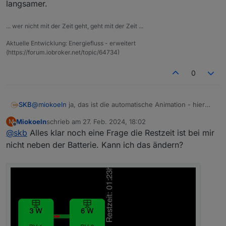
langsamer.
verwendet werden, um den hoechsten Verbrauch
innerhalb der benutzerdefinierten Elemente 1 bis 11
einfach zu identifizieren
... wer nicht mit der Zeit geht, geht mit der Zeit ...
Verbleibende Lade-/Entladezeit der Batterie
anzeigen (ist abhaengig von Batterieprozent und
Aktuelle Entwicklung: Energiefluss - erweitert
Batteriekapazitaet)
(https://forum.iobroker.net/topic/64734)
Slim-Design moeglich - Kleinerer Abstand zum
Batterie Element
0
@
miokoeln
ja, das ist die automatische Animation - hier
SKB
solltest du die Zeit der Animation auch anpassen, damit
Miokoeln
schrieb am
27. Feb. 2024, 18:02
M
die Werte dargestellt werden.
Natürlich merkt man kleine Unterschiede im
zuletzt editiert von
Offline
@
skb
Alles klar noch eine Frage die Restzeit ist bei mir
Verbrauch/Produktion nicht. Erst, wenn sie sich signifikant
ändern, wird die Animation schneller oder langsamer.
nicht neben der Batterie. Kann ich das ändern?