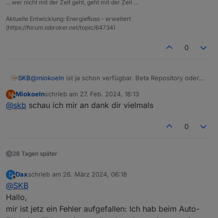
... wer nicht mit der Zeit geht, geht mit der Zeit ...
Aktuelle Entwicklung: Energiefluss - erweitert
(https://forum.iobroker.net/topic/64734)
0
SKB
@
miokoeln
ist ja schon verfügbar. Beta Repository oder
direkt von GitHub.
Miokoeln
schrieb am
27. Feb. 2024, 18:13
M
zuletzt editiert von
Offline
@
skb
schau ich mir an dank dir vielmals
0
28 Tagen später
Dax
schrieb am
26. März 2024, 06:18
D
zuletzt editiert von
Offline
@
SKB
Hallo,
mir ist jetz ein Fehler aufgefallen: Ich hab beim Auto-