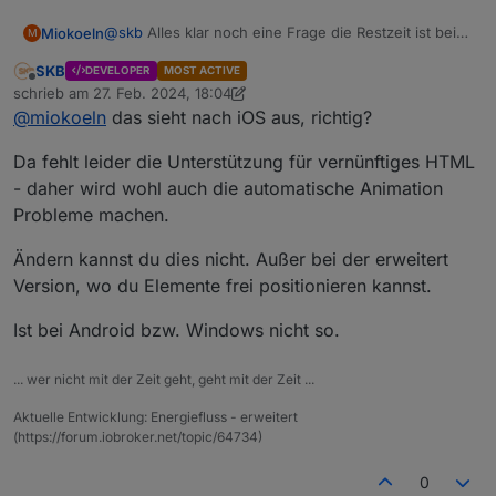
@
skb
Alles klar noch eine Frage die Restzeit ist bei
Miokoeln
M
mir nicht neben der Batterie. Kann ich das ändern?
SKB
DEVELOPER
MOST ACTIVE
Offline
schrieb am
27. Feb. 2024, 18:04
zuletzt editiert von SKB
@
miokoeln
das sieht nach iOS aus, richtig?
Da fehlt leider die Unterstützung für vernünftiges HTML
- daher wird wohl auch die automatische Animation
Probleme machen.
Ändern kannst du dies nicht. Außer bei der erweitert
Version, wo du Elemente frei positionieren kannst.
Ist bei Android bzw. Windows nicht so.
... wer nicht mit der Zeit geht, geht mit der Zeit ...
Aktuelle Entwicklung: Energiefluss - erweitert
(https://forum.iobroker.net/topic/64734)
0