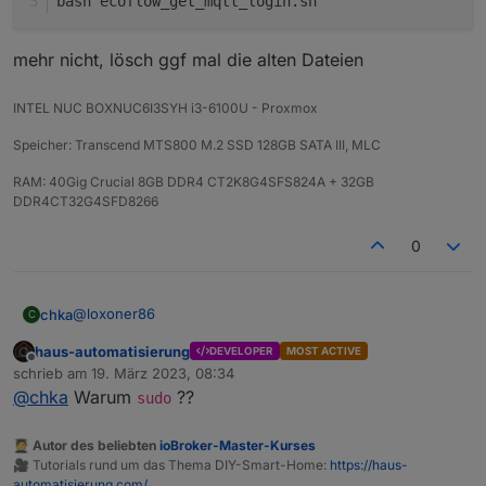
bash ecoflow_get_mqtt_login.sh
mehr nicht, lösch ggf mal die alten Dateien
INTEL NUC BOXNUC6I3SYH i3-6100U - Proxmox
Speicher: Transcend MTS800 M.2 SSD 128GB SATA III, MLC
RAM: 40Gig Crucial 8GB DDR4 CT2K8G4SFS824A + 32GB
DDR4CT32G4SFD8266
0
@
loxoner86
chka
C
haus-automatisierung
DEVELOPER
MOST ACTIVE
wget -O ecoflow_get_mqtt_login.sh https://raw.g
Offline
schrieb am
19. März 2023, 08:34
zuletzt editiert von
mehr nicht, lösch ggf mal die alten Dateien
@
chka
Warum
??
sudo
🧑‍🎓 Autor des beliebten
ioBroker-Master-Kurses
🎥 Tutorials rund um das Thema DIY-Smart-Home:
https://haus-
automatisierung.com/