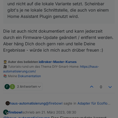
Was ich nicht verstehe ist, warum man sich auf die
Ist keine Kritik, ich versuche es nur zu verstehen.
Schnittstellen die sich jederzeit ändern können
und nicht auf die lokale Variante setzt. Scheinbar
MQTT Schnittstelle, die so viele Abhängigkeiten (z.B.
gibt's je ne lokale Schnittstelle, die auch von einem
Internetverfügbarkeit und Kooperation des
Home Assistant Plugin genutzt wird.
Herstellers) hat einschießt und nicht auf die lokale
Variante setzt. Scheinbar gibt's je ne lokale
Schnittstelle, die auch von einem Home Assistant
Die ist auch nicht dokumentiert und kann jederzeit
Plugin genutzt wird.
durch ein Firmware-Update geändert / entfernt werden.
Aber häng Dich doch gern rein und teile Deine
Ergebnisse - würde ich mich auch drüber freuen :)
🧑‍🎓 Autor des beliebten
ioBroker-Master-Kurses
🎥 Tutorials rund um das Thema DIY-Smart-Home:
https://haus-
automatisierung.com/
📚 Meine
Dokumentation
F
S
2 Antworten
0
@
firebowl
sagte in
Adapter für Ecoflow
haus-automatisierung
Einbindung
:
firebowl
schrieb am
21. März 2023, 08:30
F
zuletzt editiert von
Offline
und nicht auf die lokale Variante