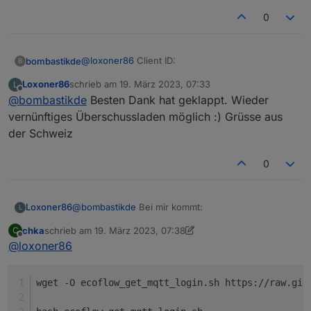
0
@
loxoner86
Client ID:
bombastikde
B
Loxoner86
schrieb am
19. März 2023, 07:33
L
ANDROID_<UUID>_<userId>
zuletzt editiert von
Offline
@
bombastikde
Besten Dank hat geklappt. Wieder
Also zum Beispiel:
vernünftiges Überschussladen möglich :) Grüsse aus
der Schweiz
ANDROID_FF35C21C-D9D2-4709-9664-
DF617C905138_123123123123123123
0
Siehe:
https://haus-
automatisierung.com/hardware/2023/02/13/ecofl
ow-river-2-usv-batteriespeicher.html
@
bombastikde
Bei mir kommt:
Loxoner86
L
chka
schrieb am
19. März 2023, 07:38
C
./ecoflow_get_mqtt_login.sh: Zeile 8: `<!DOCTYPE
zuletzt editiert von chka
4. Mai 2023, 16:26
Offline
@
loxoner86
html>'
./ecoflow_get_mqtt_login.sh: Zeile 9: Syntax error:
newline unexpected
wget -O ecoflow_get_mqtt_login.sh https://raw.git