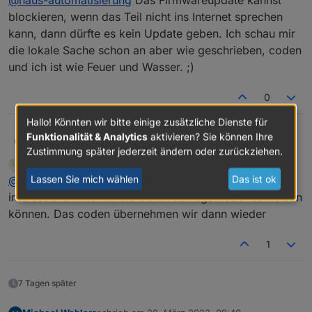
@
haus-automatisierung
Das Firmwareupdate kannst
setzt. Scheinbar gibt's je ne lokale
blockieren, wenn das Teil nicht ins Internet sprechen
Die ist auch nicht dokumentiert und kann
Schnittstelle, die auch von einem
kann, dann dürfte es kein Update geben. Ich schau mir
jederzeit durch ein Firmware-Update
Home Assistant Plugin genutzt
die lokale Sache schon an aber wie geschrieben, coden
geändert / entfernt werden. Aber häng
wird.
Dich doch gern rein und teile Deine
und ich ist wie Feuer und Wasser. ;)
Ergebnisse - würde ich mich auch
drüber freuen :)
0
Hallo! Könnten wir bitte einige zusätzliche Dienste für
Funktionalität & Analytics
aktivieren? Sie können Ihre
firebowl
@
haus-automatisierung
Das Firmwareupdate kannst
F
Zustimmung später jederzeit ändern oder zurückziehen.
blockieren, wenn das Teil nicht ins Internet sprechen
Newan
schrieb am
21. März 2023, 09:25
kann, dann dürfte es kein Update geben. Ich schau
zuletzt editiert von
Offline
Lassen Sie mich wählen
Das ist ok
@
firebowl
musst ja nicht coden uns würde ja nur
mir die lokale Sache schon an aber wie geschrieben,
coden und ich ist wie Feuer und Wasser. ;)
interessieren wie wir die Daten abfragen oder schreiben
können. Das coden übernehmen wir dann wieder
1
7 Tagen später