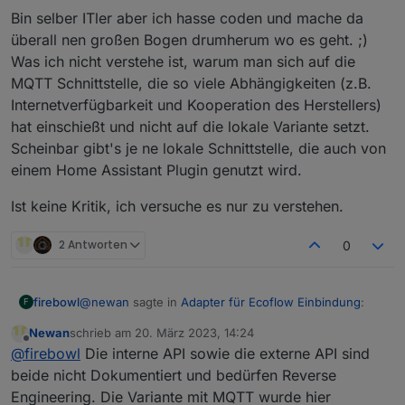
Bin selber ITler aber ich hasse coden und mache da
überall nen großen Bogen drumherum wo es geht. ;)
Was ich nicht verstehe ist, warum man sich auf die
MQTT Schnittstelle, die so viele Abhängigkeiten (z.B.
Internetverfügbarkeit und Kooperation des Herstellers)
hat einschießt und nicht auf die lokale Variante setzt.
Scheinbar gibt's je ne lokale Schnittstelle, die auch von
einem Home Assistant Plugin genutzt wird.
Ist keine Kritik, ich versuche es nur zu verstehen.
2 Antworten
0
@
newan
sagte in
Adapter für Ecoflow Einbindung
:
firebowl
F
Newan
schrieb am
20. März 2023, 14:24
zuletzt editiert von
Offline
@
firebowl
Hab ich weiter oben schon
@
firebowl
Die interne API sowie die externe API sind
geschrieben, ich verstehe den Code nicht.
beide nicht Dokumentiert und bedürfen Reverse
Bin selber ITler aber ich hasse coden und mache da
Müsste ich Hilfe haben. Sehe aber auch hierfür
Engineering. Die Variante mit MQTT wurde hier
überall nen großen Bogen drumherum wo es geht. ;)
selben Probleme von nicht dokumentierten