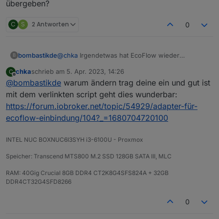
übergeben?
C
S
2 Antworten
0
bombastikde
@
chka
Irgendetwas hat EcoFlow wieder
B
gemacht! :-( Die Wlan Verbindung der EcoFlow
chka
schrieb am
5. Apr. 2023, 14:26
C
wird immer wieder unterbrochen - Ich wechsle
zuletzt editiert von
Offline
@
bombastikde
warum ändern trag deine ein und gut ist
jetzt jeden Tag die "client IDs"
Ist aber wirklich nervig!
mit dem verlinkten script geht dies wunderbar:
Wie sieht es bei den anderen aus?
https://forum.iobroker.net/topic/54929/adapter-für-
Kann man die Client ID dem Adapter in einem
ecoflow-einbindung/104?_=1680704720100
Script übergeben?
INTEL NUC BOXNUC6I3SYH i3-6100U - Proxmox
Speicher: Transcend MTS800 M.2 SSD 128GB SATA III, MLC
RAM: 40Gig Crucial 8GB DDR4 CT2K8G4SFS824A + 32GB
DDR4CT32G4SFD8266
0