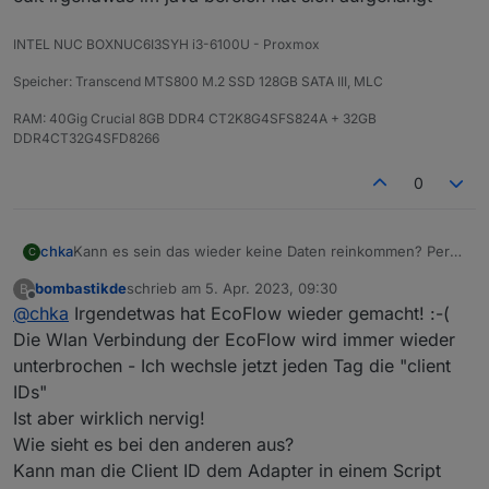
INTEL NUC BOXNUC6I3SYH i3-6100U - Proxmox
Speicher: Transcend MTS800 M.2 SSD 128GB SATA III, MLC
RAM: 40Gig Crucial 8GB DDR4 CT2K8G4SFS824A + 32GB
DDR4CT32G4SFD8266
0
Kann es sein das wieder keine Daten reinkommen? Per
chka
C
Mqtt
bombastikde
schrieb am
5. Apr. 2023, 09:30
B
edit irgendwas im java bereich hat sich aufgehängt
zuletzt editiert von
Offline
@
chka
Irgendetwas hat EcoFlow wieder gemacht! :-(
Die Wlan Verbindung der EcoFlow wird immer wieder
unterbrochen - Ich wechsle jetzt jeden Tag die "client
IDs"
Ist aber wirklich nervig!
Wie sieht es bei den anderen aus?
Kann man die Client ID dem Adapter in einem Script