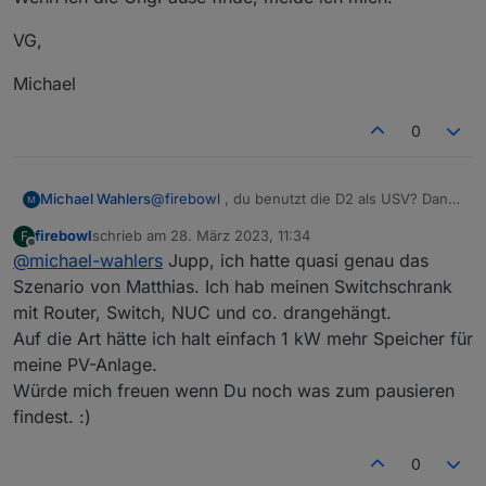
VG,
Michael
0
@
firebowl
, du benutzt die D2 als USV? Dann
Michael Wahlers
ist das Mindestladen mit 200W natürlich ein
firebowl
schrieb am
28. März 2023, 11:34
F
Showstopper.
VG,
zuletzt editiert von
Offline
@
michael-wahlers
Jupp, ich hatte quasi genau das
Bei mir hängt nur die Nachteinspeisung am
AC und wird Abends eingeschaltet. Ich
Michael
Szenario von Matthias. Ich hab meinen Switchschrank
schlate im Moment den
mit Router, Switch, NUC und co. drangehängt.
Shelly vor der D2 einfach erst bei >350W
Auf die Art hätte ich halt einfach 1 kW mehr Speicher für
Solarinput an, da Grundlast um die 150W, den
meine PV-Anlage.
Rest übernimmt dann die Steuerung.
Wenn ich die ChgPause finde, melde ich
Würde mich freuen wenn Du noch was zum pausieren
mich.
findest. :)
0