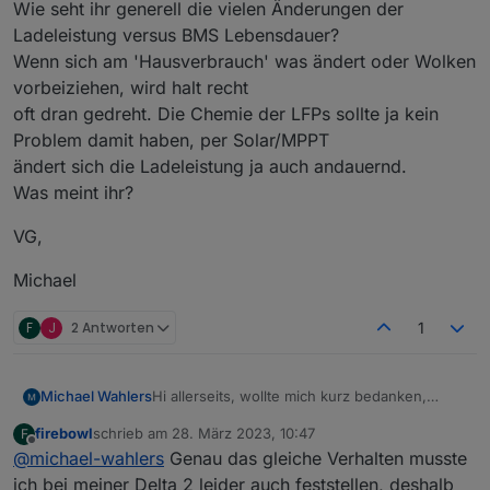
Wie seht ihr generell die vielen Änderungen der
Ladeleistung versus BMS Lebensdauer?
Wenn sich am 'Hausverbrauch' was ändert oder Wolken
vorbeiziehen, wird halt recht
oft dran gedreht. Die Chemie der LFPs sollte ja kein
Problem damit haben, per Solar/MPPT
ändert sich die Ladeleistung ja auch andauernd.
Was meint ihr?
VG,
Michael
F
J
2 Antworten
1
Hi allerseits, wollte mich kurz bedanken,
Michael Wahlers
speziell bei
@
haus-automatisierung
!
firebowl
schrieb am
28. März 2023, 10:47
F
Bei mir läuft jetzt die Überschussladung in
zuletzt editiert von
Offline
@
michael-wahlers
Genau das gleiche Verhalten musste
eine Delta 2, da diese aber augenscheinlich
die chgPauseFlag nicht unterstützt, werde ich
In den Labs->Automation->Charge Schedule
ich bei meiner Delta 2 leider auch feststellen, deshalb