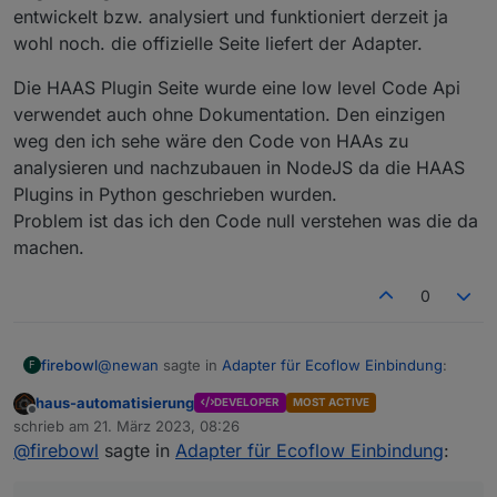
entwickelt bzw. analysiert und funktioniert derzeit ja
Was ich nicht verstehe ist, warum man sich auf die
Ist keine Kritik, ich versuche es nur zu verstehen.
Schnittstellen die sich jederzeit ändern können
MQTT Schnittstelle, die so viele Abhängigkeiten (z.B.
wohl noch. die offizielle Seite liefert der Adapter.
Internetverfügbarkeit und Kooperation des
Herstellers) hat einschießt und nicht auf die lokale
Die HAAS Plugin Seite wurde eine low level Code Api
Variante setzt. Scheinbar gibt's je ne lokale
verwendet auch ohne Dokumentation. Den einzigen
Schnittstelle, die auch von einem Home Assistant
weg den ich sehe wäre den Code von HAAs zu
Plugin genutzt wird.
analysieren und nachzubauen in NodeJS da die HAAS
Plugins in Python geschrieben wurden.
Problem ist das ich den Code null verstehen was die da
machen.
0
@
newan
sagte in
Adapter für Ecoflow Einbindung
:
firebowl
F
haus-automatisierung
DEVELOPER
MOST ACTIVE
Offline
@
firebowl
Hab ich weiter oben schon
schrieb am
21. März 2023, 08:26
zuletzt editiert von
geschrieben, ich verstehe den Code nicht.
@
firebowl
sagte in
Adapter für Ecoflow Einbindung
:
Bin selber ITler aber ich hasse coden und mache da
Müsste ich Hilfe haben. Sehe aber auch hierfür
überall nen großen Bogen drumherum wo es geht. ;)
selben Probleme von nicht dokumentierten