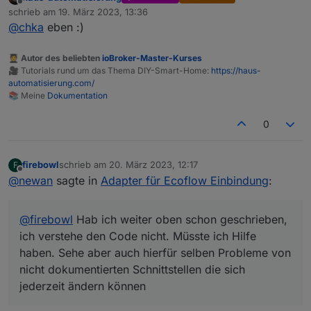
Offline
schrieb am
19. März 2023, 13:36
zuletzt editiert von
@
chka
eben :)
🧑‍🎓 Autor des beliebten
ioBroker-Master-Kurses
🎥 Tutorials rund um das Thema DIY-Smart-Home:
https://haus-
automatisierung.com/
📚 Meine
Dokumentation
0
firebowl
schrieb am
20. März 2023, 12:17
F
zuletzt editiert von
Offline
@
newan
sagte in
Adapter für Ecoflow Einbindung
:
@
firebowl
Hab ich weiter oben schon geschrieben,
ich verstehe den Code nicht. Müsste ich Hilfe
haben. Sehe aber auch hierfür selben Probleme von
nicht dokumentierten Schnittstellen die sich
jederzeit ändern können