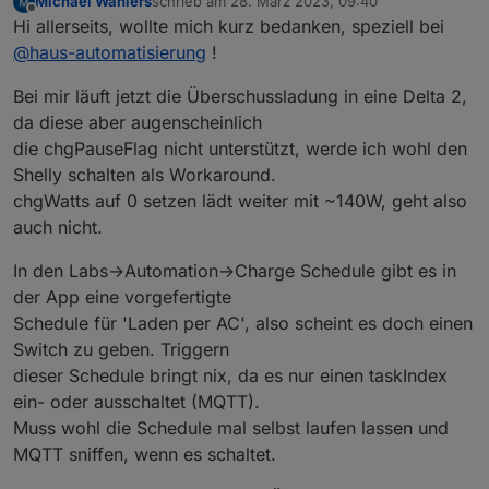
Michael Wahlers
schrieb am
28. März 2023, 09:40
zuletzt editiert von
Offline
Hi allerseits, wollte mich kurz bedanken, speziell bei
@
haus-automatisierung
!
Bei mir läuft jetzt die Überschussladung in eine Delta 2,
da diese aber augenscheinlich
die chgPauseFlag nicht unterstützt, werde ich wohl den
Shelly schalten als Workaround.
chgWatts auf 0 setzen lädt weiter mit ~140W, geht also
auch nicht.
In den Labs->Automation->Charge Schedule gibt es in
der App eine vorgefertigte
Schedule für 'Laden per AC', also scheint es doch einen
Switch zu geben. Triggern
dieser Schedule bringt nix, da es nur einen taskIndex
ein- oder ausschaltet (MQTT).
Muss wohl die Schedule mal selbst laufen lassen und
MQTT sniffen, wenn es schaltet.