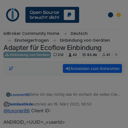
Weiter zum Inhalt
ioBroker Community Home
Deutsch
Einsteigerfragen
Einbindung von Geräten
Adapter für Ecoflow Einbindung
Einbindung von Geräten
212
42
83.8k
41
Anmelden zum Antworten
Sehe ich das richtig das Ihr einfach die selbe Client
Loxoner86
L
ID in MQTT Client eintragt welche die Registriert
bombastikde
schrieb am
19. März 2023, 06:53
B
App Nuzt und per Script ausgelesen wird ?
Bei mir lief alles bis vor ein paar Tagen. Habe
zuletzt editiert von
Offline
@
loxoner86
Client ID:
hoffnungsvoll die ClientID eingetragen. Aber nach
wie vor Bad Username or Password :(
Hat jemand einen Tipp
ANDROID_<UUID>_<userId>