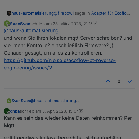
@
firebowl
sagte in
Adapter für Ecoflow
haus-automatisierung
Einbindung
:
SvanSvan
schrieb am
28. März 2023, 21:15
S
zuletzt editiert von SvanSvan
Offline
@
haus-automatisierung
und nicht auf die lokale Variante
setzt. Scheinbar gibt's je ne lokale
und wenn Sie Ihren lokalen mqtt Server schreiben? und
Die ist auch nicht dokumentiert und kann
Schnittstelle, die auch von einem
viel mehr Kontrolle? einschließlich Firmware? ;)
jederzeit durch ein Firmware-Update
Home Assistant Plugin genutzt
Genauer gesagt, um alles zu kontrollieren.
geändert / entfernt werden. Aber häng
wird.
Dich doch gern rein und teile Deine
https://github.com/nielsole/ecoflow-bt-reverse-
Ergebnisse - würde ich mich auch
engineering/issues/2
drüber freuen :)
0
SvanSvan
@
haus-automatisierung
S
und wenn Sie Ihren lokalen mqtt Server schreiben?
chka
schrieb am
3. Apr. 2023, 15:04
C
und viel mehr Kontrolle? einschließlich Firmware? ;)
zuletzt editiert von chka
4. März 2023, 17:12
Offline
Kann es sein das wieder keine Daten reinkommen? Per
Genauer gesagt, um alles zu kontrollieren.
https://github.com/nielsole/ecoflow-bt-reverse-
Mqtt
engineering/issues/2
edit irgendwas im java bereich hat sich aufgehängt