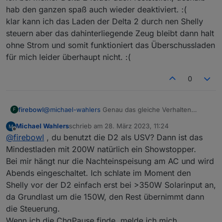
wohl den Shelly schalten als Workaround.
gibt es in der App eine vorgefertigte
hab den ganzen spaß auch wieder deaktiviert. :(
chgWatts auf 0 setzen lädt weiter mit ~140W,
Schedule für 'Laden per AC', also scheint es
Wie seht ihr generell die vielen Änderungen
klar kann ich das Laden der Delta 2 durch nen Shelly
geht also auch nicht.
doch einen Switch zu geben. Triggern
der Ladeleistung versus BMS Lebensdauer?
steuern aber das dahinterliegende Zeug bleibt dann halt
dieser Schedule bringt nix, da es nur einen
Wenn sich am 'Hausverbrauch' was ändert
VG,
taskIndex ein- oder ausschaltet (MQTT).
oder Wolken vorbeiziehen, wird halt recht
ohne Strom und somit funktioniert das Überschussladen
Muss wohl die Schedule mal selbst laufen
oft dran gedreht. Die Chemie der LFPs sollte
Michael
für mich leider überhaupt nicht. :(
lassen und MQTT sniffen, wenn es schaltet.
ja kein Problem damit haben, per Solar/MPPT
ändert sich die Ladeleistung ja auch
0
andauernd.
Was meint ihr?
firebowl
@
michael-wahlers
Genau das gleiche Verhalten
F
musste ich bei meiner Delta 2 leider auch feststellen,
Michael Wahlers
schrieb am
28. März 2023, 11:24
deshalb hab den ganzen spaß auch wieder
zuletzt editiert von
Offline
@
firebowl
, du benutzt die D2 als USV? Dann ist das
deaktiviert. :(
klar kann ich das Laden der Delta 2 durch nen Shelly
Mindestladen mit 200W natürlich ein Showstopper.
steuern aber das dahinterliegende Zeug bleibt dann
Bei mir hängt nur die Nachteinspeisung am AC und wird
halt ohne Strom und somit funktioniert das
Abends eingeschaltet. Ich schlate im Moment den
Überschussladen für mich leider überhaupt nicht. :(
Shelly vor der D2 einfach erst bei >350W Solarinput an,
da Grundlast um die 150W, den Rest übernimmt dann
die Steuerung.
Wenn ich die ChgPause finde, melde ich mich.