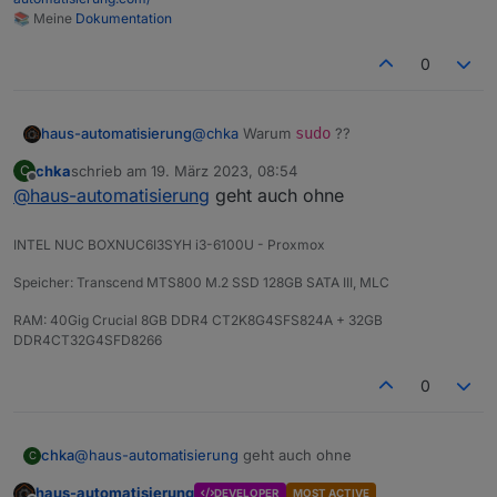
📚 Meine
Dokumentation
0
haus-automatisierung
@
chka
Warum
sudo
??
chka
schrieb am
19. März 2023, 08:54
C
zuletzt editiert von
Offline
@
haus-automatisierung
geht auch ohne
INTEL NUC BOXNUC6I3SYH i3-6100U - Proxmox
Speicher: Transcend MTS800 M.2 SSD 128GB SATA III, MLC
RAM: 40Gig Crucial 8GB DDR4 CT2K8G4SFS824A + 32GB
DDR4CT32G4SFD8266
0
chka
@
haus-automatisierung
geht auch ohne
C
haus-automatisierung
DEVELOPER
MOST ACTIVE