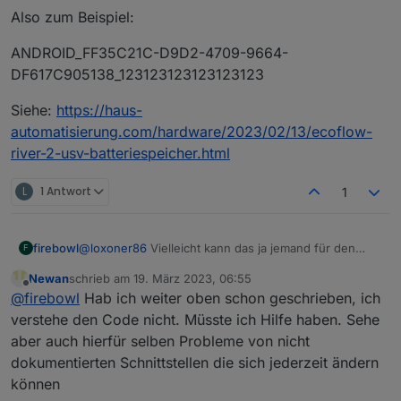
Also zum Beispiel:
ANDROID_FF35C21C-D9D2-4709-9664-
DF617C905138_123123123123123123
Siehe:
https://haus-
automatisierung.com/hardware/2023/02/13/ecoflow-
river-2-usv-batteriespeicher.html
L
1 Antwort
1
firebowl
@
loxoner86
Vielleicht kann das ja jemand für den
F
IoBroker umsetzen. :)
Newan
schrieb am
19. März 2023, 06:55
zuletzt editiert von
Offline
@
firebowl
Hab ich weiter oben schon geschrieben, ich
verstehe den Code nicht. Müsste ich Hilfe haben. Sehe
aber auch hierfür selben Probleme von nicht
dokumentierten Schnittstellen die sich jederzeit ändern
können